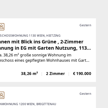
Gestern
SCHOSSWOHNUNG 1130 WIEN, HIETZING
nen mit Blick ins Grüne , 2-Zimmer
nung in EG mit Garten Nutzung, 1130
n, nähe U4.
ca. 38,26 m² große sonnige Wohnung im
eschoss eines gepflegten Wohnhauses mit Garten
llgemeinen Nutzung wird lastenfrei verkauft.Die
ung weist einen überschaubaren
38,26 m²
2 Zimmer
€ 190.000
nisierungsbedarf auf und bietet viel Potenzial
ndividuelle
Gestern
NWOHNUNG 1200 WIEN, BRIGITTENAU