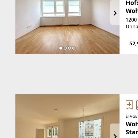
Hof
Woh
1200 
Dona
Wohn
Wehli
52,
erric
nebe
ETAGE
Woh
Sta