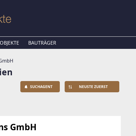
OBJEKTE
BAUTRÄGER
s GmbH
ien
SUCHAGENT
NEUSTE ZUERST
ins GmbH