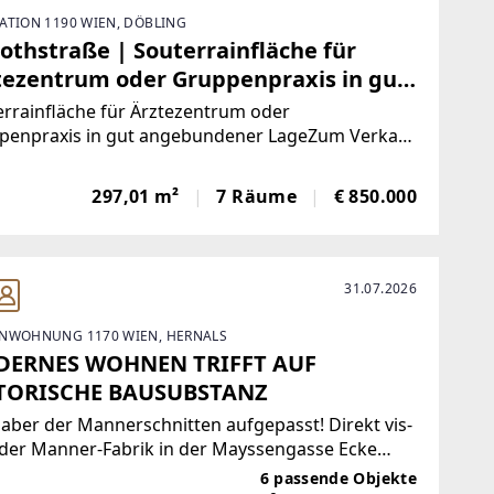
ATION 1190 WIEN, DÖBLING
rothstraße | Souterrainfläche für
tezentrum oder Gruppenpraxis in gut
ebundener Lage
rrainfläche für Ärztezentrum oder
penpraxis in gut angebundener LageZum Verkauf
ngen zwei zusammenhängende Souterrain-
en (TOP 1a + TOP 2a) in einem repräsentativen
297,01 m²
7 Räume
€ 850.000
u in der Billrothstraße im begehrten 19. Wiener
indebezirk.Die
31.07.2026
NWOHNUNG 1170 WIEN, HERNALS
ERNES WOHNEN TRIFFT AUF
TORISCHE BAUSUBSTANZ
aber der Mannerschnitten aufgepasst! Direkt vis-
 der Manner-Fabrik in der Mayssengasse Ecke
ckgasse gelangt ein generalsaniertes
6 passende Objekte