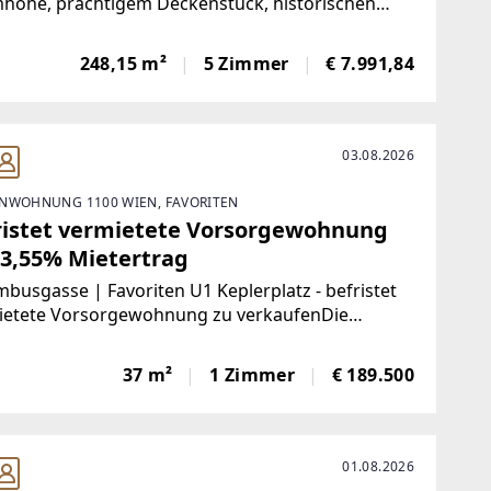
höhe, prächtigem Deckenstuck, historischen
löfen und TafelparkettDie wundervolle Beletage
ir sehr viel Liebe zum Detail von den Eigentümern
248,15 m²
5 Zimmer
€ 7.991,84
iert worden, der klassische
03.08.2026
NWOHNUNG 1100 WIEN, FAVORITEN
ristet vermietete Vorsorgewohnung
 3,55% Mietertrag
busgasse | Favoriten U1 Keplerplatz - befristet
ietete Vorsorgewohnung zu verkaufenDie
n: Die Wohnung befindet sich im 2. Liftstock, Die
ation Keplerplatz ist nur 150 Meter entfernt! Zum
37 m²
1 Zimmer
€ 189.500
01.08.2026