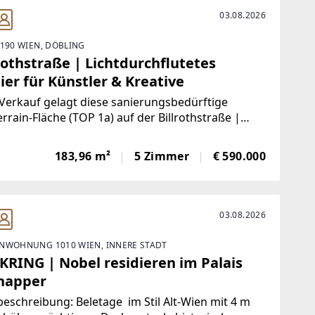
03.08.2026
1190 WIEN, DÖBLING
rothstraße | Lichtdurchflutetes
ier für Künstler & Kreative
erkauf gelagt diese sanierungsbedürftige
rrain-Fläche (TOP 1a) auf der Billrothstraße |
Wien. Die Fläche kann optional nach individueller
immung und Preisfindung auch bereits in
183,96 m²
5 Zimmer
€ 590.000
ertem Zustand von der Verkäuferin übernommen
03.08.2026
NWOHNUNG 1010 WIEN, INNERE STADT
KRING | Nobel residieren im Palais
napper
eschreibung: Beletage im Stil Alt-Wien mit 4 m