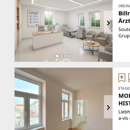
ORDIN
Bill
Ärz
ang
Soute
Grup
gela
Fläch
Altba
Geme
ETAGE
MOD
HIS
Liebh
a-vis
Horne