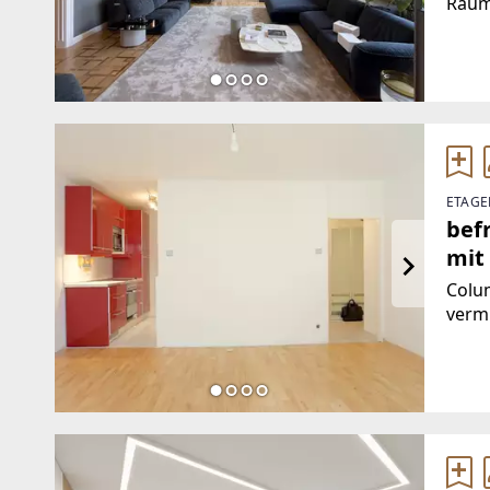
Raum
Kache
ist m
renov
ETAGE
bef
mit
Colum
verm
Fakte
U1 St