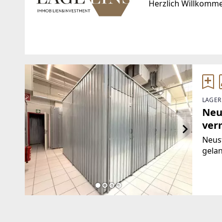
Herzlich Willkomm
Standort
WEBSITE
https://www.lageei
Bauernmarkt 10/20a
1010 Wien, Innere Stadt
EMAIL
LAGER
TELEFON
office@lageeins.co
Neu
+43 676 66 07 817
ver
Neust
gelan
Gebä
Büro
Neust