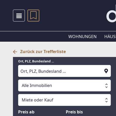
WOHNUNGEN
HÄUS
Zurück zur Trefferliste
Ort, PLZ, Bundesland ...
Alle Immobilien
Alle Immobilien
Miete oder Kauf
Suche läuft
Wohnungen
Miete oder Kauf
Preis ab
Preis bis
Häuser