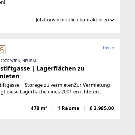
en!
Jetzt unverbindlich kontaktieren
ns.com/
Heute
 1070 WIEN, NEUBAU
m
stiftgasse | Lagerflächen zu
mieten
iftgasse | Storage zu vermietenZur Vermietung
gt diese Lagerfläche eines 2001 errichteten
udes mit gemischter Nutzung aus Geschäfts- und
flächen sowie Wohnungen in der
478 m²
1 Räume
€ 3.985,00
iftgasse.Das Objekt ist über eine stufenlose