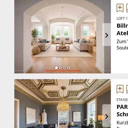
LOFT 
Bill
Atel
Zum V
Soute
1190 
Abst
sani
ETAGE
PAR
Sch
Kurzb