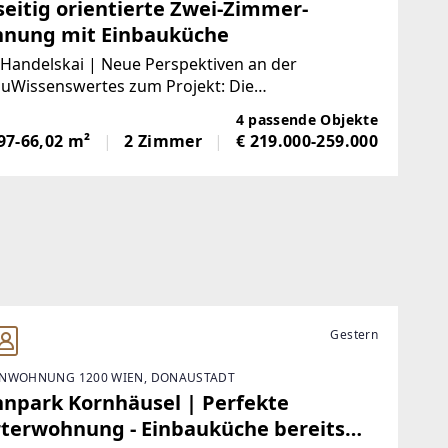
seitig orientierte Zwei-Zimmer-
nung mit Einbauküche
Handelskai | Neue Perspektiven an der
uWissenswertes zum Projekt: Die
hausanlage zwischen Handelskai 102-112 und
4 passende Objekte
straße 71-81 wurde in den 1990er Jahren
97-66,02 m²
2 Zimmer
€ 219.000-259.000
htet. Auf insgesamt 11 Stiegen verteilen sich
n zahlreichen
Gestern
NWOHNUNG 1200 WIEN, DONAUSTADT
npark Kornhäusel | Perfekte
rterwohnung - Einbauküche bereits