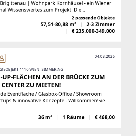
egriffen
Brigittenau | Wohnpark Kornhäusel - ein Wiener
nal Wissenswertes zum Projekt: Die
hausanlage zwischen Kornhäuselgasse und
2 passende Objekte
raße wurde in den 1990er Jahren errichtet. Auf
57,51-80,88 m²
2-3 Zimmer
samt 9 Stiegen verteilen sich neben
€ 235.000-349.000
04.08.2026
BEOBJEKT 1110 WIEN, SIMMERING
-UP-FLÄCHEN AN DER BRÜCKE ZUM
 CENTER ZU MIETEN!
de Eventfläche / Glasbox-Office / Showroom
rtups & innovative Konzepte - Willkommen!Sie
n einen stark frequentierten Standort für ein
up Konzept?Zur Vermietung gelangt eine
36 m²
1 Räume
€ 468,00
samt ca. 107 m² große Nutzfläche