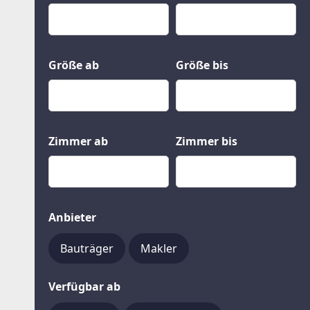
Kauf
Gewerbeobjekte
Miete
Grund und Boden
Mietkauf
Kleinobjekte
Größe ab
Größe bis
Zimmer ab
Zimmer bis
Anbieter
Bauträger
Makler
Verfügbar ab