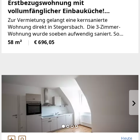
Erstbezugswohnung mit
vollumfänglicher Einbauküche!
(Provisionsfrei)
Zur Vermietung gelangt eine kernsanierte
Wohnung direkt in Stegersbach. Die 3-Zimmer-
Wohnung wurde soeben aufwendig saniert. So
wurde unter anderem dieElektronik gänzlich
58 m²
€ 696,05
erneuert und für einen niedrigen
Heute