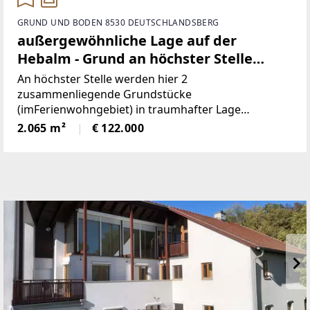
GRUND UND BODEN 8530 DEUTSCHLANDSBERG
außergewöhnliche Lage auf der
Hebalm - Grund an höchster Stelle
(Provisionsfrei)
An höchster Stelle werden hier 2
zusammenliegende Grundstücke
(imFerienwohngebiet) in traumhafter Lage
angeboten! Die beiden Grundstücke haben
2.065 m²
€ 122.000
inSumme 2.065m² (€59/ m²), sind süd-westlich
ausgerichtet und bieten perfekteAussicht auf etwa
1100