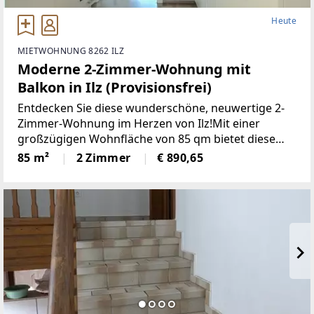
Heute
MIETWOHNUNG 8262 ILZ
Moderne 2-Zimmer-Wohnung mit
Balkon in Ilz (Provisionsfrei)
Entdecken Sie diese wunderschöne, neuwertige 2-
Zimmer-Wohnung im Herzen von Ilz!Mit einer
großzügigen Wohnfläche von 85 qm bietet diese
Wohnung den idealen Raumfür Singles oder Paare.
85 m²
2 Zimmer
€ 890,65
Die lichtdurchfluteten Räume überzeugen durch
einemoderne