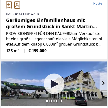
Heute
HAUS 8544 EIBISWALD
Geräumiges Einfamilienhaus mit
großem Grundstück in Sankt Martin
(Provisionsfrei)
PROVISIONSFREI FÜR DEN KÄUFER!Zum Verkauf ste
ht eine große Liegenschaft die viele Möglichkeiten bi
etet.Auf dem knapp 6.000m² großen Grundstück be
findet sich ein Wohngebäude bestehend aus derzeit
123 m²
€ 199.000
zwei getrennten Wohnungen, einem großen zweist
öckigen Wirtschaftsgebäude und einer Holzhütte mi
t angrenzendem Pool / Teich.* Das gesamte Grunds
tück wurde neu vermessen und ist im Grenzkataster
eingetragen.* Sämtliche Gebäude wurden neu Bau
bewilligt* Neuer Hauptstromanschluss sowie ein ne
uer Hauptverteilerkasten* Neuer Hauptwasseransc
hluss (Kanalanschluss auch bereits vorhanden)* Ka
minsanierug (Neue Edelstahlrohre eingezogen)Die Z
ufahrt erfolgt über das eigene Grundstück und ist s
omit gesichert.Die Schneeräumung erfolgt durch di