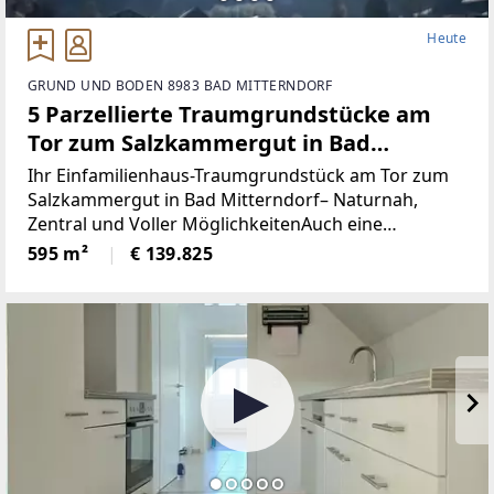
Heute
GRUND UND BODEN 8983 BAD MITTERNDORF
5 Parzellierte Traumgrundstücke am
Tor zum Salzkammergut in Bad
Mitterndorf - naturnah, zentral und
Ihr Einfamilienhaus-Traumgrundstück am Tor zum
voller Möglichkeiten (Provisionsfrei)
Salzkammergut in Bad Mitterndorf– Naturnah,
Zentral und Voller MöglichkeitenAuch eine
touristische Vermietung ist nach Absprache mit der
595 m²
€ 139.825
Gemeinde möglich.Die Loipe und Therme