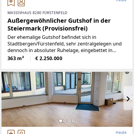
uschenschänken & Wanderwegen* 2 Terrassen mit
Fernsicht* Hochwertige Ausstattung & gepflegtes A
MASSIVHAUS 8280 FÜRSTENFELD
mbiente* Parkmöglichkeiten direkt am Haus / Carp
Außergewöhnlicher Gutshof in der
ort für 2 Fahrzeuge inkl.KFZ-
Steiermark (Provisionsfrei)
Elektroanschluß* 5G Netzabdeckung*
Der ehemalige Gutshof befindet sich in
Stadtbergen/Fürstenfeld, sehr zentralgelegen und
dennoch in absoluter Ruhelage, eingebettet in
wunderbare Natur.Die Liegenschaft bietet ein hohes
363 m²
€ 2.250.000
Maß an Privatsphäre, versprüht
historischenCharme
Heute