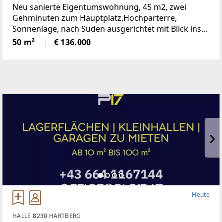
Neu sanierte Eigentumswohnung, 45 m2, zwei
Gehminuten zum Hauptplatz,Hochparterre,
Sonnenlage, nach Süden ausgerichtet mit Blick ins
Grüne, mangelangt über nur 4 Stufen in die
50 m²
€ 136.000
Wohnung, Kindergarten, Volksschule,Mittelschule,
Gymnasium,
Heute
HALLE 8230 HARTBERG