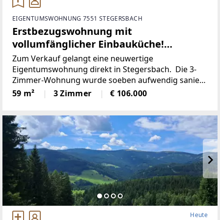
EIGENTUMSWOHNUNG 7551 STEGERSBACH
Erstbezugswohnung mit
vollumfänglicher Einbauküche!
(Provisionsfrei)
Zum Verkauf gelangt eine neuwertige
Eigentumswohnung direkt in Stegersbach. Die 3-
Zimmer-Wohnung wurde soeben aufwendig saniert.
So wurde unter anderem dieElektronik gänzlich
59 m²
3 Zimmer
€ 106.000
erneuert und für einen niedrigen
Heute