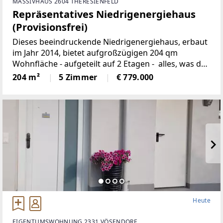
MASSIVHAUS 2604 THERESIENFELD
Repräsentatives Niedrigenergiehaus
(Provisionsfrei)
Dieses beeindruckende Niedrigenergiehaus, erbaut
im Jahr 2014, bietet aufgroßzügigen 204 qm
Wohnfläche - aufgeteilt auf 2 Etagen - alles, was das
Herzbegehrt. Die gut durchdachte Raumaufteilung,
204 m²
5 Zimmer
€ 779.000
die hochwertige Ausstattung und dervon
Heute
EIGENTUMSWOHNUNG 2331 VÖSENDORF