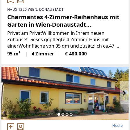
HAUS 1220 WIEN, DONAUSTADT
Charmantes 4-Zimmer-Reihenhaus mit
Garten in Wien-Donaustadt
(Provisionsfrei)
Privat am PrivatWillkommen in Ihrem neuen
Zuhause! Dieses gepflegte 4-Zimmer-Haus mit
einerWohnfläche von 95 qm und zusätzlich ca.47 m2
Keller einem großzügigen Grundstückvon 197 qm
95 m²
4 Zimmer
€ 480.000
bietet Ihnen und Ihrer Familie den idealen
Rückzugsort.
Heute