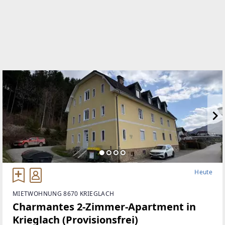
WEBSITE
www.aruimmobilien.com
EMAIL
s.schmidt@aruimmobilien.com
Heute
MIETWOHNUNG 8670 KRIEGLACH
Charmantes 2-Zimmer-Apartment in
Krieglach (Provisionsfrei)