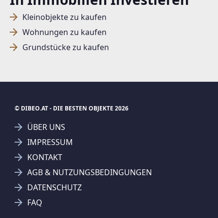
Kleinobjekte zu kaufen
Wohnungen zu kaufen
Grundstücke zu kaufen
© DIBEO.AT - DIE BESTEN OBJEKTE 2026
ÜBER UNS
IMPRESSUM
KONTAKT
SUCHAGENT ANLEGEN FÜR DIE
AGB & NUTZUNGSBEDINGUNGEN
AKTUELLEN SUCHKRITERIEN
DATENSCHUTZ
ARU Software GmbH
FAQ
Treffer verfeinern