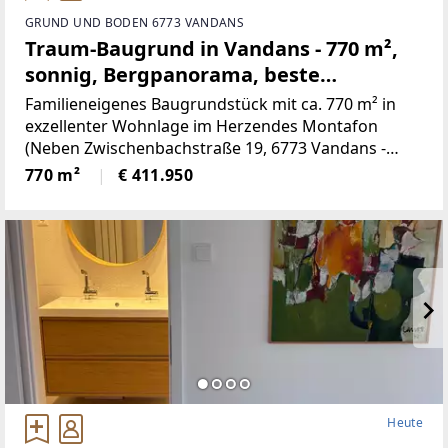
GRUND UND BODEN 6773 VANDANS
Traum-Baugrund in Vandans - 770 m²,
sonnig, Bergpanorama, beste
Infrastruktur! (Provisionsfrei)
Familieneigenes Baugrundstück mit ca. 770 m² in
exzellenter Wohnlage im Herzendes Montafon
(Neben Zwischenbachstraße 19, 6773 Vandans -
Grundstücksnummer129/2)Das Grundstück liegt in
770 m²
€ 411.950
Zone 5 - Wohngebiet und bietet
attraktiveBebauungsmöglichkeiten.
Heute