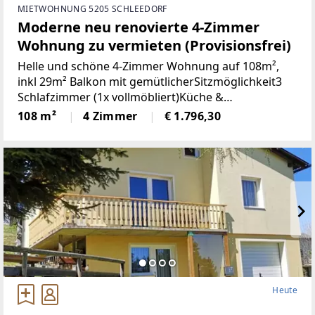
MIETWOHNUNG 5205 SCHLEEDORF
Moderne neu renovierte 4-Zimmer
Wohnung zu vermieten (Provisionsfrei)
Helle und schöne 4-Zimmer Wohnung auf 108m²,
inkl 29m² Balkon mit gemütlicherSitzmöglichkeit3
Schlafzimmer (1x vollmöbliert)Küche &
Wohnbereich (Küche mit Steinplatte und
108 m²
4 Zimmer
€ 1.796,30
hochwertigen Geräten)Badezimmer (neu)WC (neu)2
Heute