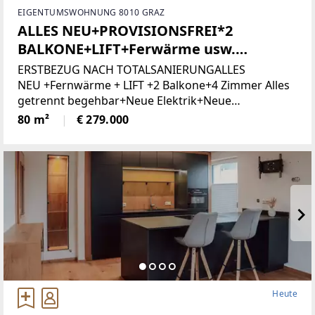
EIGENTUMSWOHNUNG 8010 GRAZ
ALLES NEU+PROVISIONSFREI*2
BALKONE+LIFT+Ferwärme usw.
(Provisionsfrei)
ERSTBEZUG NACH TOTALSANIERUNGALLES
NEU +Fernwärme + LIFT +2 Balkone+4 Zimmer Alles
getrennt begehbar+Neue Elektrik+Neue
Türen+Neues Bad+Neuer Parkett+Neue
80 m²
€ 279.000
Heute