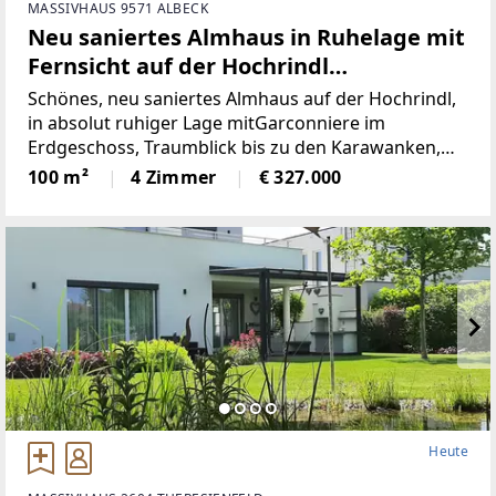
MASSIVHAUS 9571 ALBECK
Neu saniertes Almhaus in Ruhelage mit
Fernsicht auf der Hochrindl
(Provisionsfrei)
Schönes, neu saniertes Almhaus auf der Hochrindl,
in absolut ruhiger Lage mitGarconniere im
Erdgeschoss, Traumblick bis zu den Karawanken,
Sonnenlage, hierscheint den ganzen Tag die Sonne,
100 m²
4 Zimmer
€ 327.000
über der Nebelgrenze, in 1600m Seehöhegelegen,
schöne
Heute