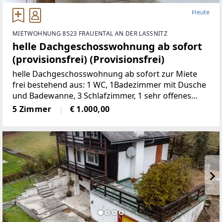
Heute
MIETWOHNUNG 8523 FRAUENTAL AN DER LASSNITZ
helle Dachgeschosswohnung ab sofort
(provisionsfrei) (Provisionsfrei)
helle Dachgeschosswohnung ab sofort zur Miete
frei bestehend aus: 1 WC, 1Badezimmer mit Dusche
und Badewanne, 3 Schlafzimmer, 1 sehr offenes
Wohnzimmermit Balkon und Kachelofen, 1 voll
5 Zimmer
€ 1.000,00
möbelierte Küche, 1 Abstellraum,
2Autostellplätze Miete