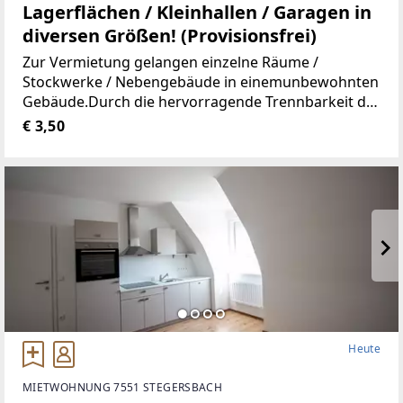
Lagerflächen / Kleinhallen / Garagen in
diversen Größen! (Provisionsfrei)
Zur Vermietung gelangen einzelne Räume /
Stockwerke / Nebengebäude in einemunbewohnten
Gebäude.Durch die hervorragende Trennbarkeit der
Räumlichkeiten, stehen Ihnen Größen vonca. 10 m²
€ 3,50
bis ca. 100 m² zur Verfügung.Aufgrund der
Heute
MIETWOHNUNG 7551 STEGERSBACH