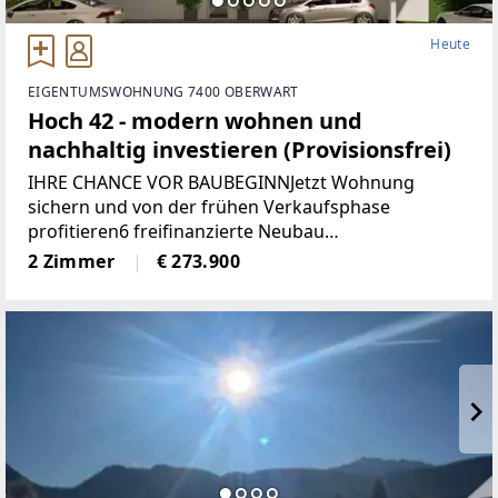
Heute
EIGENTUMSWOHNUNG 7400 OBERWART
Hoch 42 - modern wohnen und
nachhaltig investieren (Provisionsfrei)
IHRE CHANCE VOR BAUBEGINNJetzt Wohnung
sichern und von der frühen Verkaufsphase
profitieren6 freifinanzierte Neubau
EigentumswohnungenWohnungsgrößen von ca. 50
2 Zimmer
€ 273.900
m² bis 68 m²Alle Wohnungen sind entweder mit
Eigengarten, Terrasse