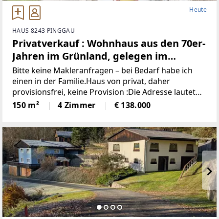
Heute
HAUS 8243 PINGGAU
Privatverkauf : Wohnhaus aus den 70er-
Jahren im Grünland, gelegen im
idyllischen Wechselgebiet
Bitte keine Makleranfragen – bei Bedarf habe ich
(Provisionsfrei)
einen in der Familie.Haus von privat, daher
provisionsfrei, keine Provision :Die Adresse lautet
“8243 Pinggau, Wiesenhöf 43“. Achtung : in
150 m²
4 Zimmer
€ 138.000
manchen Navis(auch