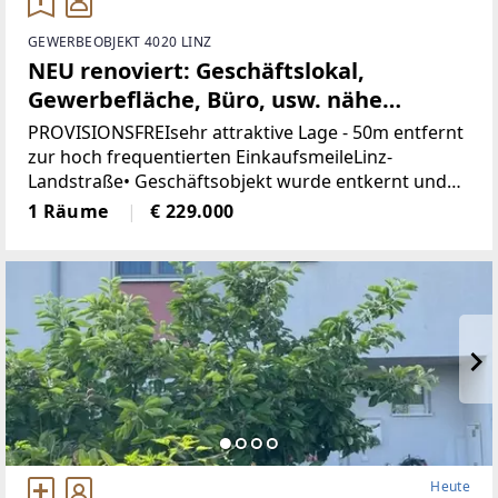
GEWERBEOBJEKT 4020 LINZ
NEU renoviert: Geschäftslokal,
Gewerbefläche, Büro, usw. nähe
Landstrasse-Linz (Provisionsfrei)
PROVISIONSFREIsehr attraktive Lage - 50m entfernt
zur hoch frequentierten EinkaufsmeileLinz-
Landstraße• Geschäftsobjekt wurde entkernt und
generalsaniert• Klimatisiert (Klimaanlage)• neue
1 Räume
€ 229.000
Böden, neue Heizkörper•
Heute