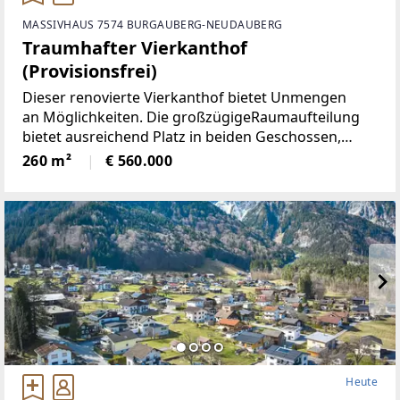
MASSIVHAUS 7574 BURGAUBERG-NEUDAUBERG
Traumhafter Vierkanthof
(Provisionsfrei)
Dieser renovierte Vierkanthof bietet Unmengen
an Möglichkeiten. Die großzügigeRaumaufteilung
bietet ausreichend Platz in beiden Geschossen,
neben 5Schlafräumen, gibt es ein Wohnzimmer mit
260 m²
€ 560.000
neu renovierten Kachelofen,
Heute