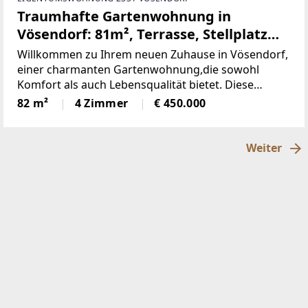
Traumhafte Gartenwohnung in
Vösendorf: 81m², Terrasse, Stellplatz
und sitzen in Grünen! (Provisionsfrei)
Willkommen zu Ihrem neuen Zuhause in Vösendorf,
einer charmanten Gartenwohnung,die sowohl
Komfort als auch Lebensqualität bietet. Diese
gepflegte Wohnung miteiner großzügigen Fläche
82 m²
4 Zimmer
€ 450.000
von 81,77 m² ist ideal für Familien, Paare
oderSingles, die
Weiter