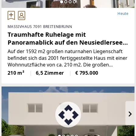
Heute
MASSIVHAUS 7091 BREITENBRUNN
Traumhafte Ruhelage mit
Panoramablick auf den Neusiedlersee
(Provisionsfrei)
Auf der 1592 m2 großen naturnahen Liegenschaft
befindet sich das 2001 fertiggestellte Haus mit einer
Wohnnutzfläche von ca. 210 m2. Die großen
Fensterspenden viel Tageslicht und ermöglichen auf
210 m²
6,5 Zimmer
€ 795.000
mehreren Ebenen einenaußergewöhnlichen Blick