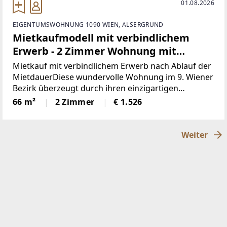
01.08.2026
EIGENTUMSWOHNUNG 1090 WIEN, ALSERGRUND
Mietkaufmodell mit verbindlichem
Erwerb - 2 Zimmer Wohnung mit
Biedermeier-Charme im
Mietkauf mit verbindlichem Erwerb nach Ablauf der
generalsanierten Biedermeierhaus
MietdauerDiese wundervolle Wohnung im 9. Wiener
Bezirk überzeugt durch ihren einzigartigen
Altbaucharme und moderne Ausstattung. Auf rund
66 m²
2 Zimmer
€ 1.526
66 m² Wohnfläche bietet sie zwei helle Zimmer, eine
hochwertige
Weiter