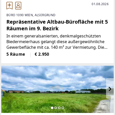
01.08.2026
BÜRO 1090 WIEN, ALSERGRUND
Repräsentative Altbau-Bürofläche mit 5
Räumen im 9. Bezirk
In einem generalsanierten, denkmalgeschützten
Biedermeierhaus gelangt diese außergewöhnliche
Gewerbefläche mit ca. 140 m² zur Vermietung. Die
repräsentative Altbaufläche befindet sich im 1.
5 Räume
€ 2.950
Obergeschoss und überzeugt durch großzügige
Raumhöhen, klassischen