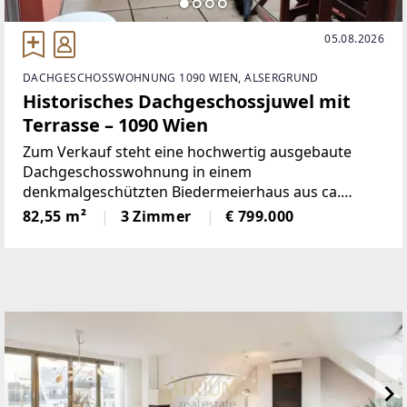
05.08.2026
DACHGESCHOSSWOHNUNG 1090 WIEN, ALSERGRUND
Historisches Dachgeschossjuwel mit
Terrasse – 1090 Wien
Zum Verkauf steht eine hochwertig ausgebaute
Dachgeschosswohnung in einem
denkmalgeschützten Biedermeierhaus aus ca.
1825.Die Wohnung bietet ca. 82,5 m² Wohnfläche
82,55 m²
3 Zimmer
€ 799.000
sowie eine Terrasse zum ruhigen
Innenhof.Raumaufteilung: *Wohnzimmer