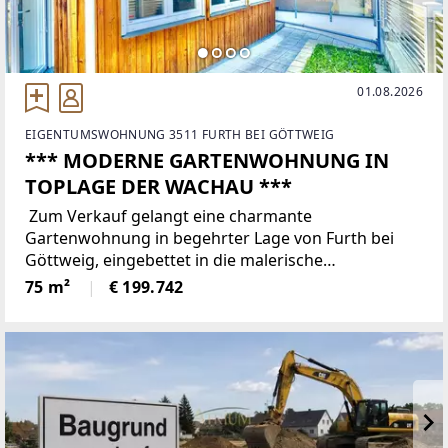
01.08.2026
EIGENTUMSWOHNUNG 3511 FURTH BEI GÖTTWEIG
*** MODERNE GARTENWOHNUNG IN
TOPLAGE DER WACHAU ***
Zum Verkauf gelangt eine charmante
Gartenwohnung in begehrter Lage von Furth bei
Göttweig, eingebettet in die malerische
Weinlandschaft der Wachau und nur wenige
75 m²
€ 199.742
Minuten von Krems an der Donau entfernt.Die
Immobilie befindet sich