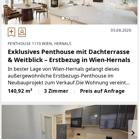
05.08.2026
PENTHOUSE 1170 WIEN, HERNALS
Exklusives Penthouse mit Dachterrasse
& Weitblick – Erstbezug in Wien-Hernals
In bester Lage von Wien-Hernals gelangt dieses
außergewöhnliche Erstbezugs-Penthouse im
Neubauprojekt zum Verkauf.Die Wohnung vereint
modernes Design, hochwertige Ausstattung und
140,92 m²
3 Zimmer
Preis auf Anfrage
nachhaltige Haustechnik auf höchstem Niveau.Auf
rund 140,95