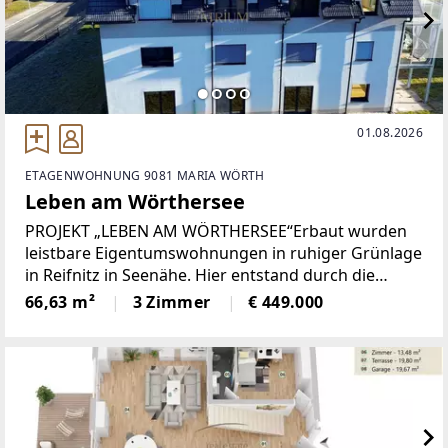
01.08.2026
ETAGENWOHNUNG 9081 MARIA WÖRTH
Leben am Wörthersee
PROJEKT „LEBEN AM WÖRTHERSEE“Erbaut wurden
leistbare Eigentumswohnungen in ruhiger Grünlage
in Reifnitz in Seenähe. Hier entstand durch die
Verbindung zweier Häuser ein interessantes Projekt
66,63 m²
3 Zimmer
€ 449.000
mit verschiedenen Möglichkeiten.Das ehemalige