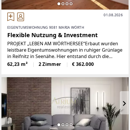
01.08.2026
EIGENTUMSWOHNUNG 9081 MARIA WÖRTH
Flexible Nutzung & Investment
PROJEKT „LEBEN AM WÖRTHERSEE“Erbaut wurden
leistbare Eigentumswohnungen in ruhiger Grünlage
in Reifnitz in Seenähe. Hier entstand durch die
Verbindung zweier Häuser ein interessantes Projekt
62,23 m²
2 Zimmer
€ 362.000
mit verschiedenen Möglichkeiten.Das ehemalige