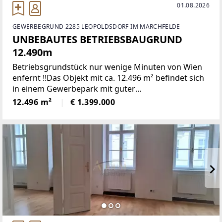
01.08.2026
GEWERBEGRUND 2285 LEOPOLDSDORF IM MARCHFELDE
UNBEBAUTES BETRIEBSBAUGRUND
12.490m
Betriebsgrundstück nur wenige Minuten von Wien
enfernt !!Das Objekt mit ca. 12.496 m² befindet sich
in einem Gewerbepark mit guter
Verkehrsanbindung.Strom und Wasseranschlüsse
12.496 m²
€ 1.399.000
sind an der Grenze des rechteckigen Grundstückes
an der Grundstückgrenze