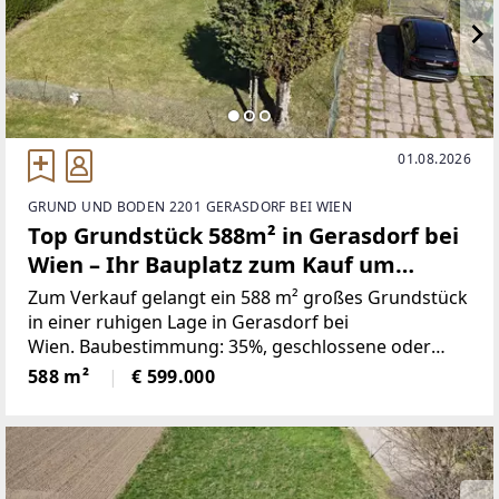
01.08.2026
GRUND UND BODEN 2201 GERASDORF BEI WIEN
Top Grundstück 588m² in Gerasdorf bei
Wien – Ihr Bauplatz zum Kauf um
599.000 €!
Zum Verkauf gelangt ein 588 m² großes Grundstück
in einer ruhigen Lage in Gerasdorf bei
Wien. Baubestimmung: 35%, geschlossene oder
offene Bauweise, Bauklasse NOE: I, II - Höhe max.
588 m²
€ 599.000
8m.Ca. Maßen: Tiefe 30m , Breite