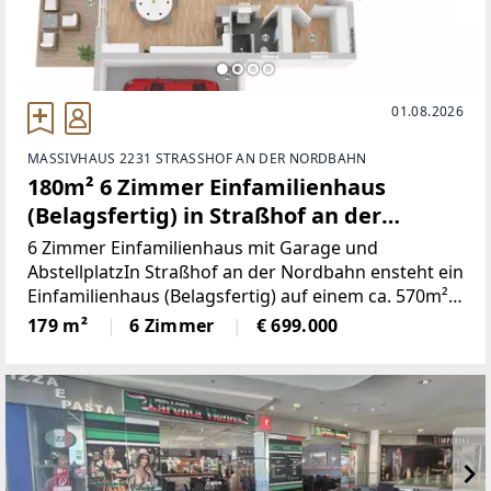
01.08.2026
MASSIVHAUS 2231 STRASSHOF AN DER NORDBAHN
180m² 6 Zimmer Einfamilienhaus
(Belagsfertig) in Straßhof an der
Nordbahn
6 Zimmer Einfamilienhaus mit Garage und
AbstellplatzIn Straßhof an der Nordbahn ensteht ein
Einfamilienhaus (Belagsfertig) auf einem ca. 570m²
großem Grundstück.Das Haus (Ziegellmassiv mit
179 m²
6 Zimmer
€ 699.000
Flachdach) hat eine Wohnfläche von ca. 179m2 und