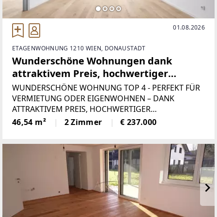
01.08.2026
ETAGENWOHNUNG 1210 WIEN, DONAUSTADT
Wunderschöne Wohnungen dank
attraktivem Preis, hochwertiger
Ausstattung. Eine seltene Kombination
WUNDERSCHÖNE WOHNUNG TOP 4 - PERFEKT FÜR
aus Stil, Lage und Investmentpotenzial.
VERMIETUNG ODER EIGENWOHNEN – DANK
ATTRAKTIVEM PREIS, HOCHWERTIGER
NEUBAUPROJEKT – PENTHOUSE &
AUSSTATTUNG UND 4 FRANZÖSISCHEN BALKONEN.
46,54 m²
2 Zimmer
€ 237.000
EIGENTUMSWOHNUNGEN – ERSTBEZUG
EINE SELTENE KOMBINATION AUS STIL, LAGE UND
INVESTMENTPOTENZIAL Dieses hochwertige