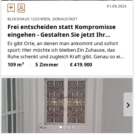
01.08.2026
BLOCKHAUS 1220 WIEN, DONAUSTADT
Frei entscheiden statt Kompromisse
eingehen - Gestalten Sie jetzt Ihr
persönliches Traumhaus.
Es gibt Orte, an denen man ankommt und sofort
spürt: Hier möchte ich bleiben.Ein Zuhause, das
Ruhe schenkt und zugleich Kraft gibt. Genau so ein
Projekt entsteht in der Duchekgasse 67 im
109 m²
5 Zimmer
€ 419.900
idyllischen 22. Bezirk. Modern, liebevoll und gut
durchdacht,