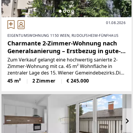
01.08.2026
EIGENTUMSWOHNUNG 1150 WIEN, RUDOLFSHEIM-FÜNFHAUS
Charmante 2-Zimmer-Wohnung nach
Generalsanierung – Erstbezug in gute-
Lage, nähe U3
Zum Verkauf gelangt eine hochwertig sanierte 2-
Zimmer-Wohnung mit ca. 45 m² Wohnfläche in
zentraler Lage des 15. Wiener Gemeindebezirks.Die
Wohnung befindet sich im 1. Liftstock eines
45 m²
2 Zimmer
€ 245.000
gepflegten Altbaus und überzeugt durch ihre
moderne Ausstattung