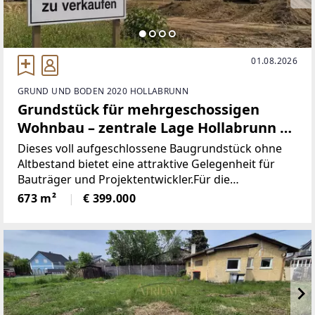
01.08.2026
GRUND UND BODEN 2020 HOLLABRUNN
Grundstück für mehrgeschossigen
Wohnbau – zentrale Lage Hollabrunn |
ca. 1.170m² Wohn-/Nutzfläche
Dieses voll aufgeschlossene Baugrundstück ohne
Altbestand bietet eine attraktive Gelegenheit für
Bauträger und Projektentwickler.Für die
Liegenschaft liegt bereits eine unverbindliche
673 m²
€ 399.000
Projektstudie mit rund 1.174 m² erzielbarer
Wohnnutzfläche