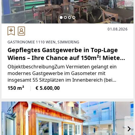
01.08.2026
GASTRONOMIE 1110 WIEN, SIMMERING
Gepflegtes Gastgewerbe in Top-Lage
Wiens – Ihre Chance auf 150m²! Miete
5.600€
ObjektbeschreibungZum Vermieten gelangt ein
modernes Gastgewerbe im Gasometer mit
insgesamt 55 Sitzplätzen im Innenbereich (bei
Feierlichkeiten bis zu 70 Plätze erweiterbar).
150 m²
€ 5.600,00
Ergänzend stehen ca. 30 Außenplätze sowie 25
weitere Plätze auf der Terrasse/Garten