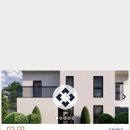
Stadiongasse 4
1010 Wien, Innere Stadt
TELEFON
069911 650 314
WEBSITE
http://www.atrium-real.at
EMAIL
office@atriumglobal-investment.at
Gestern