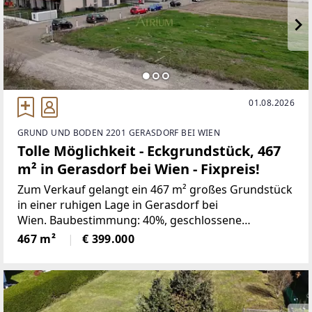
01.08.2026
GRUND UND BODEN 2201 GERASDORF BEI WIEN
Tolle Möglichkeit - Eckgrundstück, 467
m² in Gerasdorf bei Wien - Fixpreis!
Zum Verkauf gelangt ein 467 m² großes Grundstück
in einer ruhigen Lage in Gerasdorf bei
Wien. Baubestimmung: 40%, geschlossene
Bauweise, Bauklasse NOE: I, II ab 3m von der Straße
467 m²
€ 399.000
( vordere Baufluchtlinie ), Höhe max. 8m.Ca.