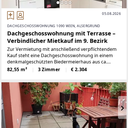
05.08.2026
DACHGESCHOSSWOHNUNG 1090 WIEN, ALSERGRUND
Dachgeschosswohnung mit Terrasse –
Verbindlicher Mietkauf im 9. Bezirk
Zur Vermietung mit anschließend verpflichtendem
Kauf steht eine Dachgeschosswohnung in einem
denkmalgeschützten Biedermeierhaus aus ca.
1825.Die Wohnung verfügt über ca. 82,5 m²
82,55 m²
3 Zimmer
€ 2.304
Wohnfläche sowie eine Terrasse zum ruhigen
Innenhof.RAUMAUFTEILUNG