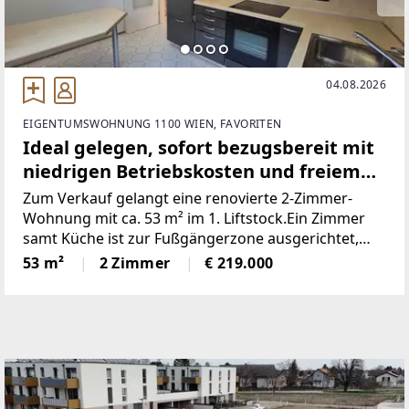
04.08.2026
EIGENTUMSWOHNUNG 1100 WIEN, FAVORITEN
Ideal gelegen, sofort bezugsbereit mit
niedrigen Betriebskosten und freiem
Mietzins!
Zum Verkauf gelangt eine renovierte 2-Zimmer-
Wohnung mit ca. 53 m² im 1. Liftstock.Ein Zimmer
samt Küche ist zur Fußgängerzone ausgerichtet,
das zweite Zimmer bietet Ruhe mit Blick in den
53 m²
2 Zimmer
€ 219.000
begrünten Innenhof.✔️ Ideale Starterwohnung oder
Investment✔️