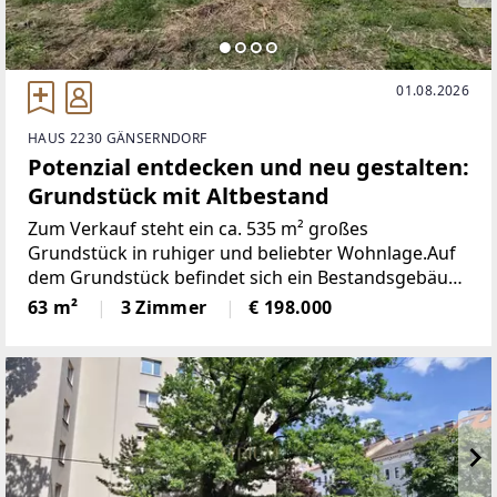
01.08.2026
HAUS 2230 GÄNSERNDORF
Potenzial entdecken und neu gestalten:
Grundstück mit Altbestand
Zum Verkauf steht ein ca. 535 m² großes
Grundstück in ruhiger und beliebter Wohnlage.Auf
dem Grundstück befindet sich ein Bestandsgebäude
mit rund 63 m² Wohnfläche. Das Haus ist
63 m²
3 Zimmer
€ 198.000
grundsätzlich sanierungsfähig und bietet somit die
Möglichkeit einer