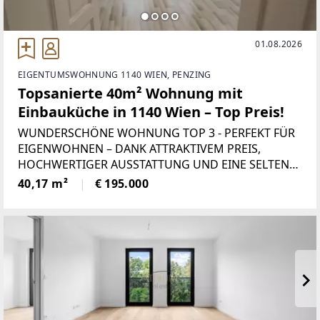
01.08.2026
EIGENTUMSWOHNUNG 1140 WIEN, PENZING
Topsanierte 40m² Wohnung mit
Einbauküche in 1140 Wien – Top Preis!
WUNDERSCHÖNE WOHNUNG TOP 3 - PERFEKT FÜR
EIGENWOHNEN – DANK ATTRAKTIVEM PREIS,
HOCHWERTIGER AUSSTATTUNG UND EINE SELTENE
KOMBINATION AUS STIL UND LAGE. TOP 3 –
40,17 m²
€ 195.000
CITYWOHNUNG Eckdaten: *Wohnfläche: ca.