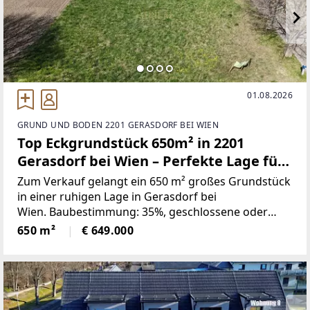
01.08.2026
GRUND UND BODEN 2201 GERASDORF BEI WIEN
Top Eckgrundstück 650m² in 2201
Gerasdorf bei Wien – Perfekte Lage für
Ihr Bauprojekt!
Zum Verkauf gelangt ein 650 m² großes Grundstück
in einer ruhigen Lage in Gerasdorf bei
Wien. Baubestimmung: 35%, geschlossene oder
offene Bauweise, Bauklasse NOE: I, II - Höhe max.
650 m²
€ 649.000
8m.Ca. Maßen: Tiefe zwischen