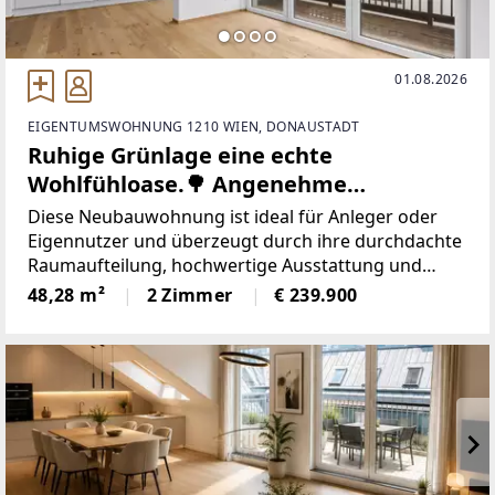
01.08.2026
EIGENTUMSWOHNUNG 1210 WIEN, DONAUSTADT
Ruhige Grünlage eine echte
Wohlfühloase.🌳 Angenehme
Atmosphäre machen diese Lage zu
Diese Neubauwohnung ist ideal für Anleger oder
einem kleinen Paradies🌅.Erstbezug –
Eigennutzer und überzeugt durch ihre durchdachte
Raumaufteilung, hochwertige Ausstattung und
moderne 2-Zimmer-Wohnung mit
einen Balkon mit traumhaftem Berg- und
48,28 m²
2 Zimmer
€ 239.900
Balkon & Fernblick - Auf
Fernblick.Highlights: * Wohnfläche: ca. 48,28 m² *
Baurechtsgrund errichtet!