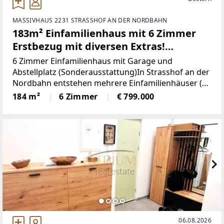
MASSIVHAUS 2231 STRASSHOF AN DER NORDBAHN
183m² Einfamilienhaus mit 6 Zimmer
Erstbezug mit diversen Extras!
Strasshof an der Nordbahn
6 Zimmer Einfamilienhaus mit Garage und
Abstellplatz (Sonderausstattung)In Strasshof an der
Nordbahn entstehen mehrere Einfamilienhäuser (
Belagsfertig) auf jeweils einem 500m² großem
184 m²
6 Zimmer
€ 799.000
Grundstück.Die Häuser haben alle 6 Zimmer mit 2
Balkonen
06.08.2026