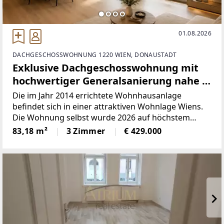
01.08.2026
DACHGESCHOSSWOHNUNG 1220 WIEN, DONAUSTADT
Exklusive Dachgeschosswohnung mit
hochwertiger Generalsanierung nahe (
5 min Spaziergang ) der Alten Donau
Die im Jahr 2014 errichtete Wohnhausanlage
1220 Wien
befindet sich in einer attraktiven Wohnlage Wiens.
Die Wohnung selbst wurde 2026 auf höchstem
Niveau generalsaniert und präsentiert sich in einem
83,18 m²
3 Zimmer
€ 429.000
neuwertigen Zustand.Auf ca. drei optimal
geschnittenen