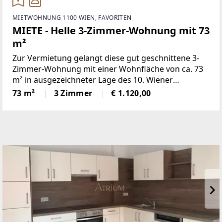
MIETWOHNUNG 1100 WIEN, FAVORITEN
MIETE - Helle 3-Zimmer-Wohnung mit 73
m²
Zur Vermietung gelangt diese gut geschnittene 3-
Zimmer-Wohnung mit einer Wohnfläche von ca. 73
m² in ausgezeichneter Lage des 10. Wiener
Gemeindebezirks.Die Wohnung befindet sich im
73 m²
3 Zimmer
€ 1.120,00
Erdgeschoss und überzeugt durch ihre helle
Atmosphäre, den praktischen