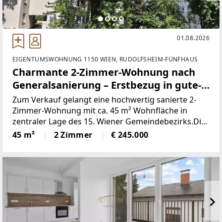
01.08.2026
EIGENTUMSWOHNUNG 1150 WIEN, RUDOLFSHEIM-FÜNFHAUS
Charmante 2-Zimmer-Wohnung nach
Generalsanierung – Erstbezug in gute-
Lage, nähe U3
Zum Verkauf gelangt eine hochwertig sanierte 2-
Zimmer-Wohnung mit ca. 45 m² Wohnfläche in
zentraler Lage des 15. Wiener Gemeindebezirks.Die
Wohnung befindet sich im 1. Liftstock eines
45 m²
2 Zimmer
€ 245.000
gepflegten Altbaus und überzeugt durch ihre
moderne Ausstattung