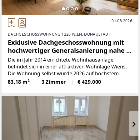
01.08.2026
DACHGESCHOSSWOHNUNG 1220 WIEN, DONAUSTADT
Exklusive Dachgeschosswohnung mit
hochwertiger Generalsanierung nahe (
5 min Spaziergang ) der Alten Donau
Die im Jahr 2014 errichtete Wohnhausanlage
1220 Wien
befindet sich in einer attraktiven Wohnlage Wiens.
Die Wohnung selbst wurde 2026 auf höchstem
Niveau generalsaniert und präsentiert sich in einem
83,18 m²
3 Zimmer
€ 429.000
neuwertigen Zustand.Auf ca. drei optimal
geschnittenen