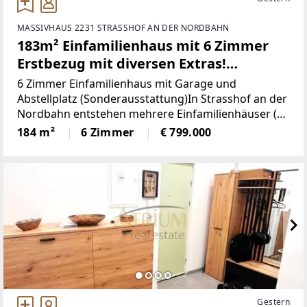
MASSIVHAUS 2231 STRASSHOF AN DER NORDBAHN
183m² Einfamilienhaus mit 6 Zimmer
Erstbezug mit diversen Extras!
Strasshof an der Nordbahn
6 Zimmer Einfamilienhaus mit Garage und
Abstellplatz (Sonderausstattung)In Strasshof an der
Nordbahn entstehen mehrere Einfamilienhäuser (
Belagsfertig) auf jeweils einem 500m² großem
184 m²
6 Zimmer
€ 799.000
Grundstück.Die Häuser haben alle 6 Zimmer mit 2
Balkonen
Gestern