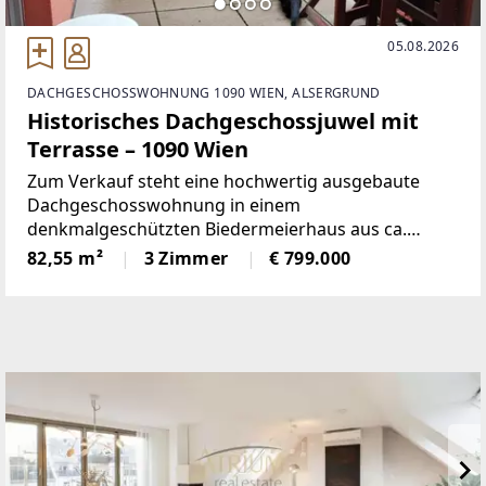
05.08.2026
DACHGESCHOSSWOHNUNG 1090 WIEN, ALSERGRUND
Historisches Dachgeschossjuwel mit
Terrasse – 1090 Wien
Zum Verkauf steht eine hochwertig ausgebaute
Dachgeschosswohnung in einem
denkmalgeschützten Biedermeierhaus aus ca.
1825.Die Wohnung bietet ca. 82,5 m² Wohnfläche
82,55 m²
3 Zimmer
€ 799.000
sowie eine Terrasse zum ruhigen
Innenhof.Raumaufteilung: *Wohnzimmer