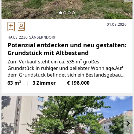
01.08.2026
HAUS 2230 GÄNSERNDORF
Potenzial entdecken und neu gestalten:
Grundstück mit Altbestand
Zum Verkauf steht ein ca. 535 m² großes
Grundstück in ruhiger und beliebter Wohnlage.Auf
dem Grundstück befindet sich ein Bestandsgebäude
mit rund 63 m² Wohnfläche. Das Haus ist
63 m²
3 Zimmer
€ 198.000
grundsätzlich sanierungsfähig und bietet somit die
Möglichkeit einer