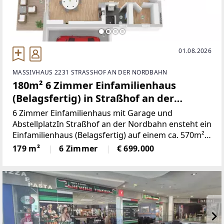
01.08.2026
MASSIVHAUS 2231 STRASSHOF AN DER NORDBAHN
180m² 6 Zimmer Einfamilienhaus
(Belagsfertig) in Straßhof an der
Nordbahn
6 Zimmer Einfamilienhaus mit Garage und
AbstellplatzIn Straßhof an der Nordbahn ensteht ein
Einfamilienhaus (Belagsfertig) auf einem ca. 570m²
großem Grundstück.Das Haus (Ziegellmassiv mit
179 m²
6 Zimmer
€ 699.000
Flachdach) hat eine Wohnfläche von ca. 179m2 und