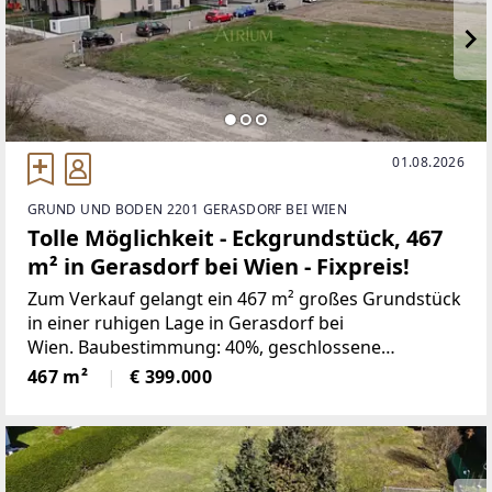
01.08.2026
GRUND UND BODEN 2201 GERASDORF BEI WIEN
Tolle Möglichkeit - Eckgrundstück, 467
m² in Gerasdorf bei Wien - Fixpreis!
Zum Verkauf gelangt ein 467 m² großes Grundstück
in einer ruhigen Lage in Gerasdorf bei
Wien. Baubestimmung: 40%, geschlossene
Bauweise, Bauklasse NOE: I, II ab 3m von der Straße
467 m²
€ 399.000
( vordere Baufluchtlinie ), Höhe max. 8m.Ca.