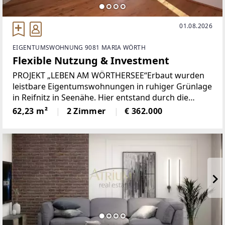
01.08.2026
EIGENTUMSWOHNUNG 9081 MARIA WÖRTH
Flexible Nutzung & Investment
PROJEKT „LEBEN AM WÖRTHERSEE“Erbaut wurden
leistbare Eigentumswohnungen in ruhiger Grünlage
in Reifnitz in Seenähe. Hier entstand durch die
Verbindung zweier Häuser ein interessantes Projekt
62,23 m²
2 Zimmer
€ 362.000
mit verschiedenen Möglichkeiten.Das ehemalige