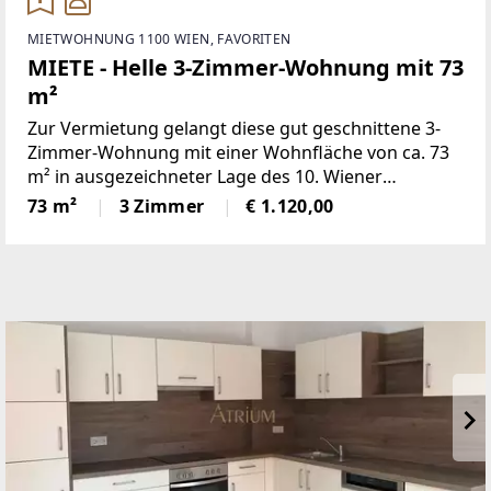
MIETWOHNUNG 1100 WIEN, FAVORITEN
MIETE - Helle 3-Zimmer-Wohnung mit 73
m²
Zur Vermietung gelangt diese gut geschnittene 3-
Zimmer-Wohnung mit einer Wohnfläche von ca. 73
m² in ausgezeichneter Lage des 10. Wiener
Gemeindebezirks.Die Wohnung befindet sich im
73 m²
3 Zimmer
€ 1.120,00
Erdgeschoss und überzeugt durch ihre helle
Atmosphäre, den praktischen