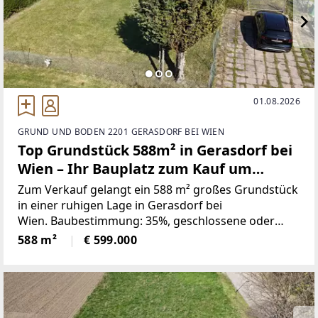
01.08.2026
GRUND UND BODEN 2201 GERASDORF BEI WIEN
Top Grundstück 588m² in Gerasdorf bei
Wien – Ihr Bauplatz zum Kauf um
599.000 €!
Zum Verkauf gelangt ein 588 m² großes Grundstück
in einer ruhigen Lage in Gerasdorf bei
Wien. Baubestimmung: 35%, geschlossene oder
offene Bauweise, Bauklasse NOE: I, II - Höhe max.
588 m²
€ 599.000
8m.Ca. Maßen: Tiefe 30m , Breite