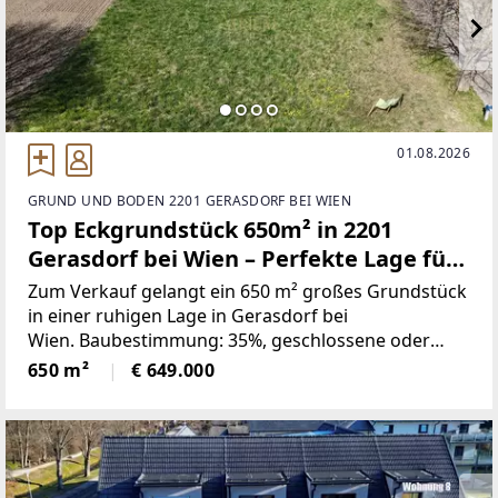
01.08.2026
GRUND UND BODEN 2201 GERASDORF BEI WIEN
Top Eckgrundstück 650m² in 2201
Gerasdorf bei Wien – Perfekte Lage für
Ihr Bauprojekt!
Zum Verkauf gelangt ein 650 m² großes Grundstück
in einer ruhigen Lage in Gerasdorf bei
Wien. Baubestimmung: 35%, geschlossene oder
offene Bauweise, Bauklasse NOE: I, II - Höhe max.
650 m²
€ 649.000
8m.Ca. Maßen: Tiefe zwischen