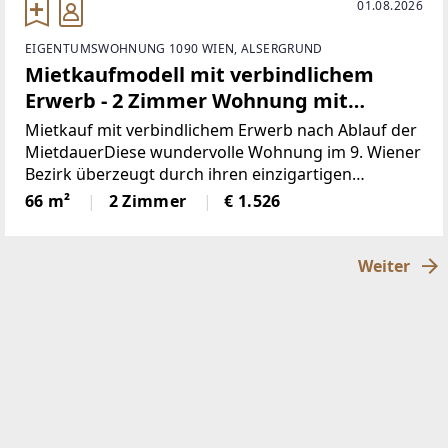
01.08.2026
EIGENTUMSWOHNUNG 1090 WIEN, ALSERGRUND
Mietkaufmodell mit verbindlichem
Erwerb - 2 Zimmer Wohnung mit
Biedermeier-Charme im
Mietkauf mit verbindlichem Erwerb nach Ablauf der
generalsanierten Biedermeierhaus
MietdauerDiese wundervolle Wohnung im 9. Wiener
Bezirk überzeugt durch ihren einzigartigen
Altbaucharme und moderne Ausstattung. Auf rund
66 m²
2 Zimmer
€ 1.526
66 m² Wohnfläche bietet sie zwei helle Zimmer, eine
hochwertige
Weiter