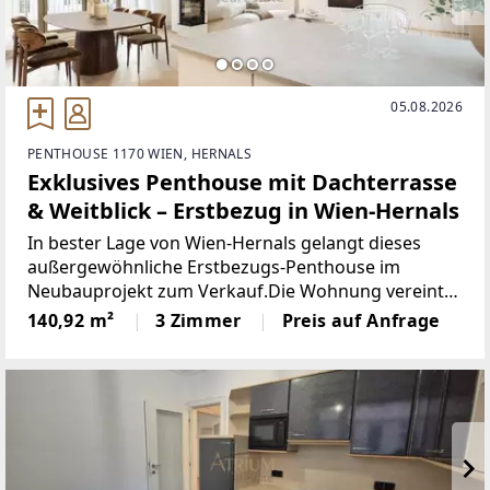
05.08.2026
PENTHOUSE 1170 WIEN, HERNALS
Exklusives Penthouse mit Dachterrasse
& Weitblick – Erstbezug in Wien-Hernals
In bester Lage von Wien-Hernals gelangt dieses
außergewöhnliche Erstbezugs-Penthouse im
Neubauprojekt zum Verkauf.Die Wohnung vereint
modernes Design, hochwertige Ausstattung und
140,92 m²
3 Zimmer
Preis auf Anfrage
nachhaltige Haustechnik auf höchstem Niveau.Auf
rund 140,95