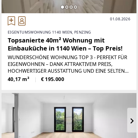
01.08.2026
EIGENTUMSWOHNUNG 1140 WIEN, PENZING
Topsanierte 40m² Wohnung mit
Einbauküche in 1140 Wien – Top Preis!
WUNDERSCHÖNE WOHNUNG TOP 3 - PERFEKT FÜR
EIGENWOHNEN – DANK ATTRAKTIVEM PREIS,
HOCHWERTIGER AUSSTATTUNG UND EINE SELTENE
KOMBINATION AUS STIL UND LAGE. TOP 3 –
40,17 m²
€ 195.000
CITYWOHNUNG Eckdaten: *Wohnfläche: ca.