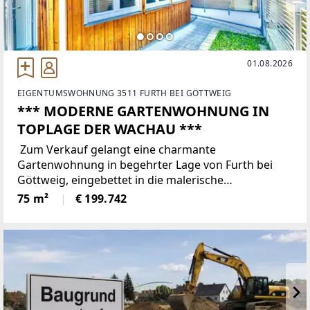
01.08.2026
EIGENTUMSWOHNUNG 3511 FURTH BEI GÖTTWEIG
*** MODERNE GARTENWOHNUNG IN
TOPLAGE DER WACHAU ***
Zum Verkauf gelangt eine charmante
Gartenwohnung in begehrter Lage von Furth bei
Göttweig, eingebettet in die malerische
Weinlandschaft der Wachau und nur wenige
75 m²
€ 199.742
Minuten von Krems an der Donau entfernt.Die
Immobilie befindet sich