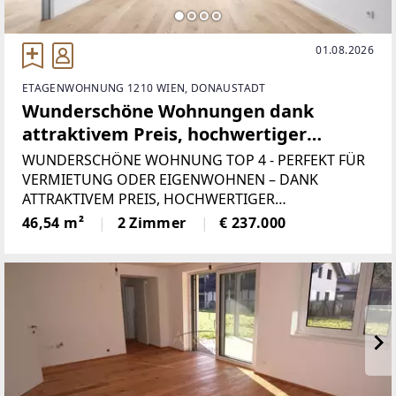
01.08.2026
ETAGENWOHNUNG 1210 WIEN, DONAUSTADT
Wunderschöne Wohnungen dank
attraktivem Preis, hochwertiger
Ausstattung. Eine seltene Kombination
WUNDERSCHÖNE WOHNUNG TOP 4 - PERFEKT FÜR
aus Stil, Lage und Investmentpotenzial.
VERMIETUNG ODER EIGENWOHNEN – DANK
ATTRAKTIVEM PREIS, HOCHWERTIGER
NEUBAUPROJEKT – PENTHOUSE &
AUSSTATTUNG UND 4 FRANZÖSISCHEN BALKONEN.
46,54 m²
2 Zimmer
€ 237.000
EIGENTUMSWOHNUNGEN – ERSTBEZUG
EINE SELTENE KOMBINATION AUS STIL, LAGE UND
INVESTMENTPOTENZIAL Dieses hochwertige