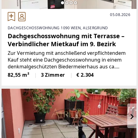
05.08.2026
DACHGESCHOSSWOHNUNG 1090 WIEN, ALSERGRUND
Dachgeschosswohnung mit Terrasse –
Verbindlicher Mietkauf im 9. Bezirk
Zur Vermietung mit anschließend verpflichtendem
Kauf steht eine Dachgeschosswohnung in einem
denkmalgeschützten Biedermeierhaus aus ca.
1825.Die Wohnung verfügt über ca. 82,5 m²
82,55 m²
3 Zimmer
€ 2.304
Wohnfläche sowie eine Terrasse zum ruhigen
Innenhof.RAUMAUFTEILUNG