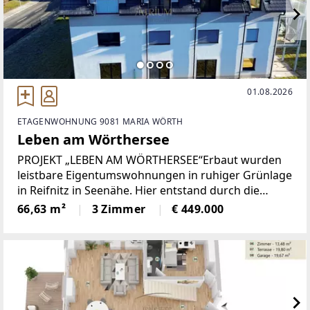
01.08.2026
ETAGENWOHNUNG 9081 MARIA WÖRTH
Leben am Wörthersee
PROJEKT „LEBEN AM WÖRTHERSEE“Erbaut wurden
leistbare Eigentumswohnungen in ruhiger Grünlage
in Reifnitz in Seenähe. Hier entstand durch die
Verbindung zweier Häuser ein interessantes Projekt
66,63 m²
3 Zimmer
€ 449.000
mit verschiedenen Möglichkeiten.Das ehemalige