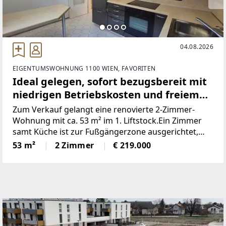
04.08.2026
EIGENTUMSWOHNUNG 1100 WIEN, FAVORITEN
Ideal gelegen, sofort bezugsbereit mit
niedrigen Betriebskosten und freiem
Mietzins!
Zum Verkauf gelangt eine renovierte 2-Zimmer-
Wohnung mit ca. 53 m² im 1. Liftstock.Ein Zimmer
samt Küche ist zur Fußgängerzone ausgerichtet,
das zweite Zimmer bietet Ruhe mit Blick in den
53 m²
2 Zimmer
€ 219.000
begrünten Innenhof.✔️ Ideale Starterwohnung oder
Investment✔️