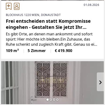
01.08.2026
BLOCKHAUS 1220 WIEN, DONAUSTADT
Frei entscheiden statt Kompromisse
eingehen - Gestalten Sie jetzt Ihr
persönliches Traumhaus.
Es gibt Orte, an denen man ankommt und sofort
spürt: Hier möchte ich bleiben.Ein Zuhause, das
Ruhe schenkt und zugleich Kraft gibt. Genau so ein
Projekt entsteht in der Duchekgasse 67 im
109 m²
5 Zimmer
€ 419.900
idyllischen 22. Bezirk. Modern, liebevoll und gut
durchdacht,