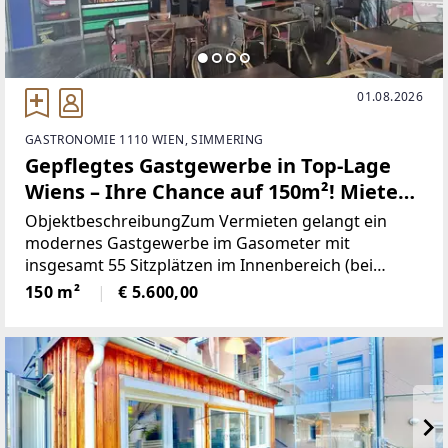
01.08.2026
GASTRONOMIE 1110 WIEN, SIMMERING
Gepflegtes Gastgewerbe in Top-Lage
Wiens – Ihre Chance auf 150m²! Miete
5.600€
ObjektbeschreibungZum Vermieten gelangt ein
modernes Gastgewerbe im Gasometer mit
insgesamt 55 Sitzplätzen im Innenbereich (bei
Feierlichkeiten bis zu 70 Plätze erweiterbar).
150 m²
€ 5.600,00
Ergänzend stehen ca. 30 Außenplätze sowie 25
weitere Plätze auf der Terrasse/Garten