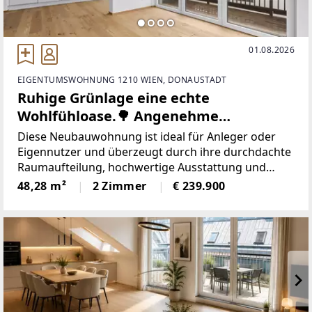
01.08.2026
EIGENTUMSWOHNUNG 1210 WIEN, DONAUSTADT
Ruhige Grünlage eine echte
Wohlfühloase.🌳 Angenehme
Atmosphäre machen diese Lage zu
Diese Neubauwohnung ist ideal für Anleger oder
einem kleinen Paradies🌅.Erstbezug –
Eigennutzer und überzeugt durch ihre durchdachte
Raumaufteilung, hochwertige Ausstattung und
moderne 2-Zimmer-Wohnung mit
einen Balkon mit traumhaftem Berg- und
48,28 m²
2 Zimmer
€ 239.900
Balkon & Fernblick - Auf
Fernblick.Highlights: * Wohnfläche: ca. 48,28 m² *
Baurechtsgrund errichtet!