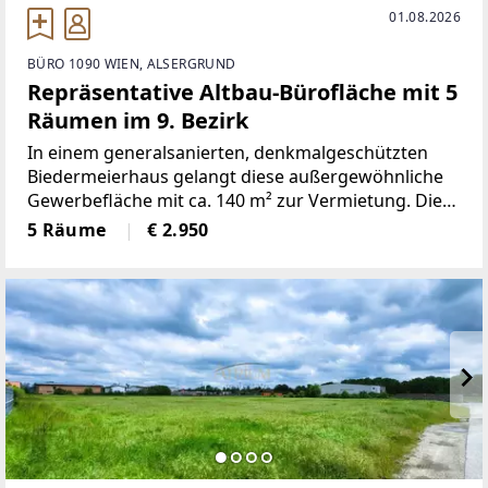
01.08.2026
BÜRO 1090 WIEN, ALSERGRUND
Repräsentative Altbau-Bürofläche mit 5
Räumen im 9. Bezirk
In einem generalsanierten, denkmalgeschützten
Biedermeierhaus gelangt diese außergewöhnliche
Gewerbefläche mit ca. 140 m² zur Vermietung. Die
repräsentative Altbaufläche befindet sich im 1.
5 Räume
€ 2.950
Obergeschoss und überzeugt durch großzügige
Raumhöhen, klassischen