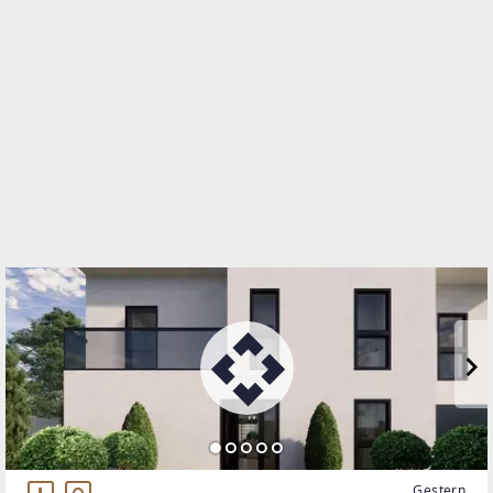
Stadiongasse 4
1010 Wien, Innere Stadt
TELEFON
069911 650 314
WEBSITE
http://www.atrium-real.at
EMAIL
office@atriumglobal-investment.at
Gestern