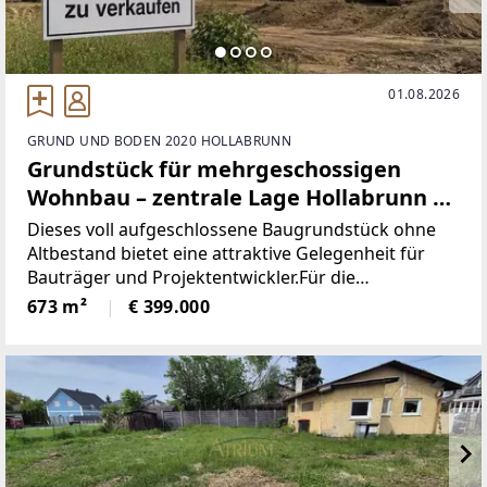
01.08.2026
GRUND UND BODEN 2020 HOLLABRUNN
Grundstück für mehrgeschossigen
Wohnbau – zentrale Lage Hollabrunn |
ca. 1.170m² Wohn-/Nutzfläche
Dieses voll aufgeschlossene Baugrundstück ohne
Altbestand bietet eine attraktive Gelegenheit für
Bauträger und Projektentwickler.Für die
Liegenschaft liegt bereits eine unverbindliche
673 m²
€ 399.000
Projektstudie mit rund 1.174 m² erzielbarer
Wohnnutzfläche