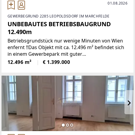
01.08.2026
GEWERBEGRUND 2285 LEOPOLDSDORF IM MARCHFELDE
UNBEBAUTES BETRIEBSBAUGRUND
12.490m
Betriebsgrundstück nur wenige Minuten von Wien
enfernt !!Das Objekt mit ca. 12.496 m² befindet sich
in einem Gewerbepark mit guter
Verkehrsanbindung.Strom und Wasseranschlüsse
12.496 m²
€ 1.399.000
sind an der Grenze des rechteckigen Grundstückes
an der Grundstückgrenze