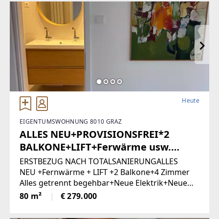
Heute
EIGENTUMSWOHNUNG 8010 GRAZ
ALLES NEU+PROVISIONSFREI*2
BALKONE+LIFT+Ferwärme usw.
(Provisionsfrei)
ERSTBEZUG NACH TOTALSANIERUNGALLES
NEU +Fernwärme + LIFT +2 Balkone+4 Zimmer
Alles getrennt begehbar+Neue Elektrik+Neue
Türen+Neues Bad+Neuer Parkett+Neue
80 m²
€ 279.000