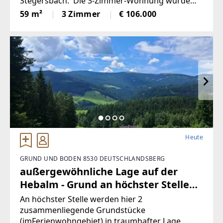
Stegersbach. Die 3-Zimmer-Wohnung wurde
soeben aufwendig saniert. So wurde unter
59 m²
3 Zimmer
€ 106.000
anderem dieElektronik gänzlich erneuert und
für einen niedrigen
Heute
GRUND UND BODEN 8530 DEUTSCHLANDSBERG
außergewöhnliche Lage auf der
Hebalm - Grund an höchster Stelle
(Provisionsfrei)
An höchster Stelle werden hier 2
zusammenliegende Grundstücke
(imFerienwohngebiet) in traumhafter Lage