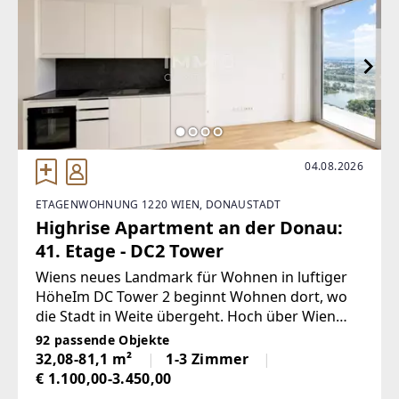
https://www.bero-immobilien.at/
EMAIL
office@bero-immobilien.at
04.08.2026
ETAGENWOHNUNG 1220 WIEN, DONAUSTADT
Highrise Apartment an der Donau:
41. Etage - DC2 Tower
Wiens neues Landmark für Wohnen in luftiger
HöheIm DC Tower 2 beginnt Wohnen dort, wo
die Stadt in Weite übergeht. Hoch über Wien
entfalten sich exklusive Wohnungen mit einem
92 passende Objekte
Panorama, das seinesgleichen sucht: Der Blick
32,08-81,1 m²
1-3 Zimmer
schweift über die Skyline,
€ 1.100,00-3.450,00