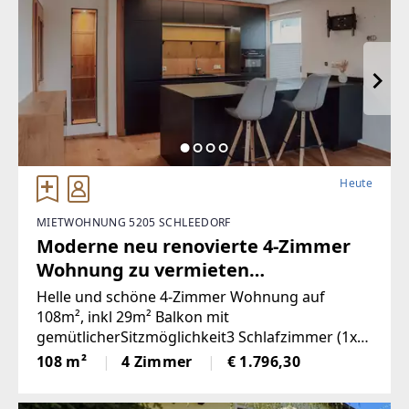
Heute
MIETWOHNUNG 5205 SCHLEEDORF
Moderne neu renovierte 4-Zimmer
Wohnung zu vermieten
(Provisionsfrei)
Helle und schöne 4-Zimmer Wohnung auf
108m², inkl 29m² Balkon mit
gemütlicherSitzmöglichkeit3 Schlafzimmer (1x
vollmöbliert)Küche & Wohnbereich (Küche mit
108 m²
4 Zimmer
€ 1.796,30
Steinplatte und hochwertigen
Geräten)Badezimmer (neu)WC (neu)2