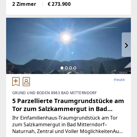
EigentumswohnungenWohnungsgrößen von
2 Zimmer
€ 273.900
ca. 50 m² bis 68 m²Alle Wohnungen sind
entweder mit Eigengarten, Terrasse
Heute
GRUND UND BODEN 8983 BAD MITTERNDORF
5 Parzellierte Traumgrundstücke am
Tor zum Salzkammergut in Bad
Mitterndorf - naturnah, zentral und
Ihr Einfamilienhaus-Traumgrundstück am Tor
voller Möglichkeiten (Provisionsfrei)
zum Salzkammergut in Bad Mitterndorf–
Naturnah, Zentral und Voller MöglichkeitenAuch