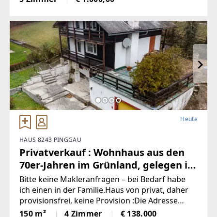
Kachelofen, 1 voll möbelierte Küche, 1
Abstellraum, 2Autostellplätze Miete
Heute
HAUS 8243 PINGGAU
Privatverkauf : Wohnhaus aus den
70er-Jahren im Grünland, gelegen im
idyllischen Wechselgebiet
Bitte keine Makleranfragen – bei Bedarf habe
(Provisionsfrei)
ich einen in der Familie.Haus von privat, daher
provisionsfrei, keine Provision :Die Adresse
lautet “8243 Pinggau, Wiesenhöf 43“. Achtung :
150 m²
4 Zimmer
€ 138.000