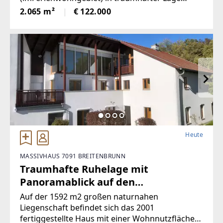
angeboten! Die beiden Grundstücke haben
2.065 m²
€ 122.000
inSumme 2.065m² (€59/ m²), sind süd-westlich
ausgerichtet und bieten perfekteAussicht auf
etwa 1100
Heute
MASSIVHAUS 7091 BREITENBRUNN
Traumhafte Ruhelage mit
Panoramablick auf den
Neusiedlersee (Provisionsfrei)
Auf der 1592 m2 großen naturnahen
Liegenschaft befindet sich das 2001
fertiggestellte Haus mit einer Wohnnutzfläche