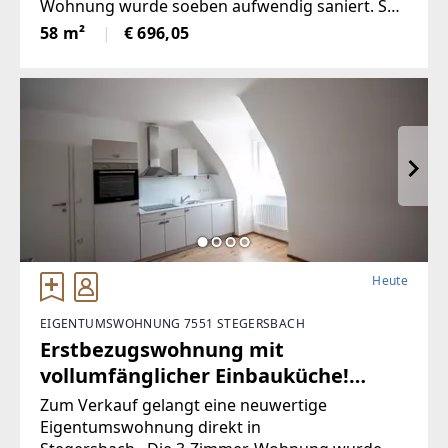
Wohnung wurde soeben aufwendig saniert. So
wurde unter anderem dieElektronik gänzlich
58 m²
€ 696,05
erneuert und für einen niedrigen
Heute
EIGENTUMSWOHNUNG 7551 STEGERSBACH
Erstbezugswohnung mit
vollumfänglicher Einbauküche!
(Provisionsfrei)
Zum Verkauf gelangt eine neuwertige
Eigentumswohnung direkt in