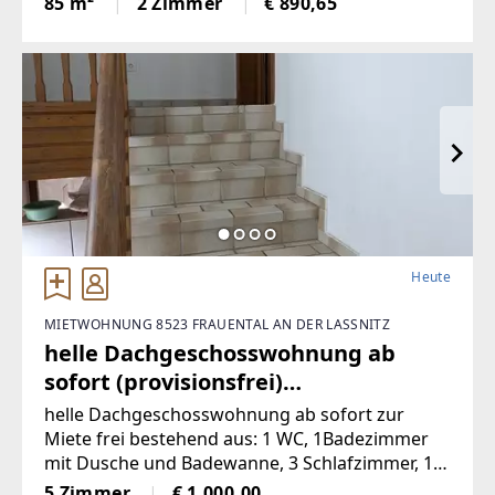
85 m²
2 Zimmer
€ 890,65
Paare. Die lichtdurchfluteten Räume
überzeugen durch einemoderne
Heute
MIETWOHNUNG 8523 FRAUENTAL AN DER LASSNITZ
helle Dachgeschosswohnung ab
sofort (provisionsfrei)
(Provisionsfrei)
helle Dachgeschosswohnung ab sofort zur
Miete frei bestehend aus: 1 WC, 1Badezimmer
mit Dusche und Badewanne, 3 Schlafzimmer, 1
sehr offenes Wohnzimmermit Balkon und
5 Zimmer
€ 1.000,00