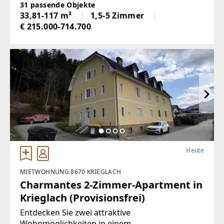
21. Bezirk entstehen moderne
31 passende Objekte
Eigentumswohnungen mit durchdachten
33,81-117 m²
1,5-5 Zimmer
Grundrissen, hellen Räumen und privaten
€ 215.000-714.700
Heute
MIETWOHNUNG 8670 KRIEGLACH
Charmantes 2-Zimmer-Apartment in
Krieglach (Provisionsfrei)
Entdecken Sie zwei attraktive
Wohnmöglichkeiten in einem