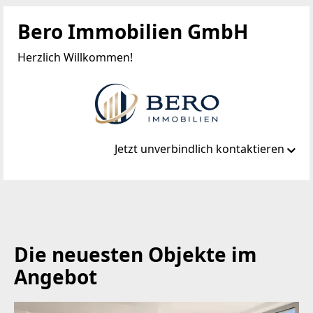
Bero Immobilien GmbH
Herzlich Willkommen!
Jetzt unverbindlich kontaktieren
Standort
Elisabethstraße 22, Top 2
1010 Wien, Innere Stadt
Die neuesten Objekte im
TELEFON
Angebot
+43 1 9978064
WEBSITE