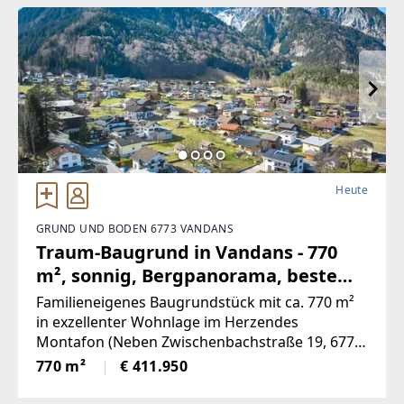
neu renovierten Kachelofen,
Heute
GRUND UND BODEN 6773 VANDANS
Traum-Baugrund in Vandans - 770
m², sonnig, Bergpanorama, beste
Infrastruktur! (Provisionsfrei)
Familieneigenes Baugrundstück mit ca. 770 m²
in exzellenter Wohnlage im Herzendes
Montafon (Neben Zwischenbachstraße 19, 6773
Vandans - Grundstücksnummer129/2)Das
770 m²
€ 411.950
Grundstück liegt in Zone 5 - Wohngebiet und
bietet attraktiveBebauungsmöglichkeiten.