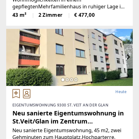
gepflegtenMehrfamilienhaus in ruhiger Lage in
Krieglach.Wohnung 1 – Sofort bezugsfertig | ca.
43 m²
2 Zimmer
€ 477,00
480 € BruttoFrisch und wie neu: Diese 43 m²
große Wohnung wurde komplett saniert.
NeueKüche,
Heute
EIGENTUMSWOHNUNG 9300 ST. VEIT AN DER GLAN
Neu sanierte Eigentumswohnung in
St.Veit/Glan im Zentrum
(Provisionsfrei)
Neu sanierte Eigentumswohnung, 45 m2, zwei
Gehminuten zum Hauptplatz,Hochparterre,