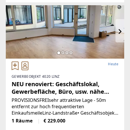
historischenCharme
Heute
GEWERBEOBJEKT 4020 LINZ
NEU renoviert: Geschäftslokal,
Gewerbefläche, Büro, usw. nähe
Landstrasse-Linz (Provisionsfrei)
PROVISIONSFREIsehr attraktive Lage - 50m
entfernt zur hoch frequentierten
EinkaufsmeileLinz-Landstraße• Geschäftsobjekt
wurde entkernt und generalsaniert• Klimatisiert
1 Räume
€ 229.000
(Klimaanlage)• neue Böden, neue Heizkörper•