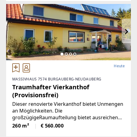
Heute
MASSIVHAUS 7574 BURGAUBERG-NEUDAUBERG
Traumhafter Vierkanthof
(Provisionsfrei)
Dieser renovierte Vierkanthof bietet Unmengen
an Möglichkeiten. Die
großzügigeRaumaufteilung bietet ausreichend
Platz in beiden Geschossen, neben
260 m²
€ 560.000
5Schlafräumen, gibt es ein Wohnzimmer mit