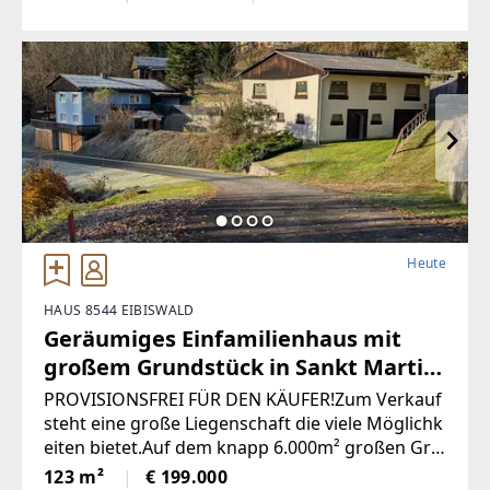
in manchen Navis(auch
Heute
HAUS 8544 EIBISWALD
Geräumiges Einfamilienhaus mit
großem Grundstück in Sankt Martin
(Provisionsfrei)
PROVISIONSFREI FÜR DEN KÄUFER!Zum Verkauf
steht eine große Liegenschaft die viele Möglichk
eiten bietet.Auf dem knapp 6.000m² großen Gru
ndstück befindet sich ein Wohngebäude besteh
123 m²
€ 199.000