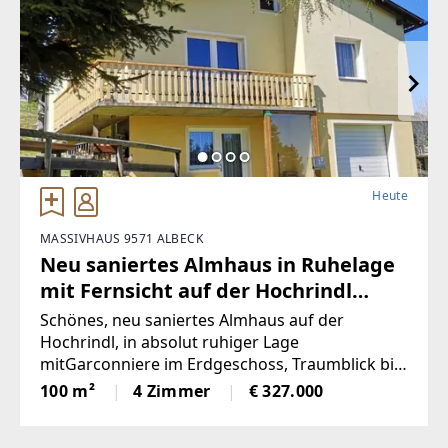
Heute
MASSIVHAUS 9571 ALBECK
Neu saniertes Almhaus in Ruhelage
mit Fernsicht auf der Hochrindl
(Provisionsfrei)
Schönes, neu saniertes Almhaus auf der
Hochrindl, in absolut ruhiger Lage
mitGarconniere im Erdgeschoss, Traumblick bis
zu den Karawanken, Sonnenlage, hierscheint
100 m²
4 Zimmer
€ 327.000
den ganzen Tag die Sonne, über der
Nebelgrenze, in 1600m Seehöhegelegen, schöne