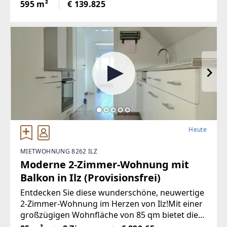
eine touristische Vermietung ist nach Absprache
595 m²
€ 139.825
mit der Gemeinde möglich.Die Loipe und
Therme
Heute
MIETWOHNUNG 8262 ILZ
Moderne 2-Zimmer-Wohnung mit
Balkon in Ilz (Provisionsfrei)
Entdecken Sie diese wunderschöne, neuwertige
2-Zimmer-Wohnung im Herzen von Ilz!Mit einer
großzügigen Wohnfläche von 85 qm bietet diese
Wohnung den idealen Raumfür Singles oder