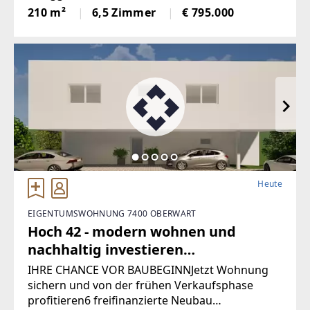
von ca. 210 m2. Die großen Fensterspenden viel
210 m²
6,5 Zimmer
€ 795.000
Tageslicht und ermöglichen auf mehreren
Ebenen einenaußergewöhnlichen Blick
Heute
EIGENTUMSWOHNUNG 7400 OBERWART
Hoch 42 - modern wohnen und
nachhaltig investieren
(Provisionsfrei)
IHRE CHANCE VOR BAUBEGINNJetzt Wohnung
sichern und von der frühen Verkaufsphase
profitieren6 freifinanzierte Neubau