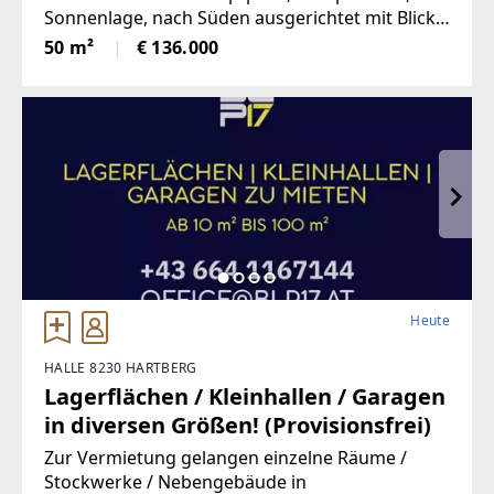
Sonnenlage, nach Süden ausgerichtet mit Blick
ins Grüne, mangelangt über nur 4 Stufen in die
50 m²
€ 136.000
Wohnung, Kindergarten,
Volksschule,Mittelschule, Gymnasium,
Heute
HALLE 8230 HARTBERG
Lagerflächen / Kleinhallen / Garagen
in diversen Größen! (Provisionsfrei)
Zur Vermietung gelangen einzelne Räume /
Stockwerke / Nebengebäude in