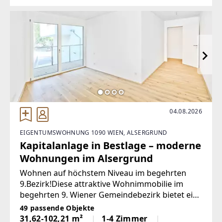
04.08.2026
EIGENTUMSWOHNUNG 1090 WIEN, ALSERGRUND
Kapitalanlage in Bestlage – moderne
Wohnungen im Alsergrund
Wohnen auf höchstem Niveau im begehrten
9.Bezirk!Diese attraktive Wohnimmobilie im
begehrten 9. Wiener Gemeindebezirk bietet eine
ausgezeichnete Gelegenheit für Anleger und
49 passende Objekte
Investoren. Die Kombination aus zentraler Lage,
31,62-102,21 m²
1-4 Zimmer