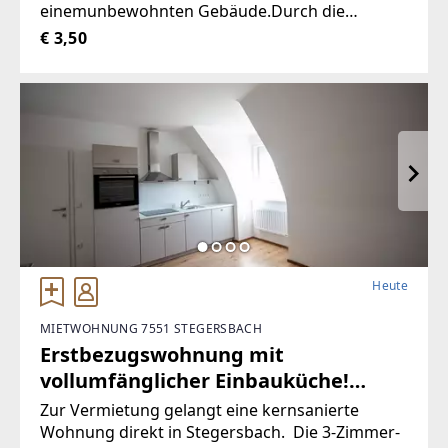
einemunbewohnten Gebäude.Durch die
hervorragende Trennbarkeit der
€ 3,50
Räumlichkeiten, stehen Ihnen Größen vonca. 10
m² bis ca. 100 m² zur Verfügung.Aufgrund der
Heute
MIETWOHNUNG 7551 STEGERSBACH
Erstbezugswohnung mit
vollumfänglicher Einbauküche!
(Provisionsfrei)
Zur Vermietung gelangt eine kernsanierte
Wohnung direkt in Stegersbach. Die 3-Zimmer-