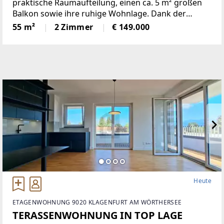
praktische Raumaufteilung, einen ca. 5 m² großen
Balkon sowie ihre ruhige Wohnlage. Dank der
östlichen Ausrichtung werden die Wohnräume
55 m²
2 Zimmer
€ 149.000
bereits in den Morgenstunden mit viel Tageslicht
durchflutet und schaffen
Heute
ETAGENWOHNUNG 9020 KLAGENFURT AM WÖRTHERSEE
TERASSENWOHNUNG IN TOP LAGE