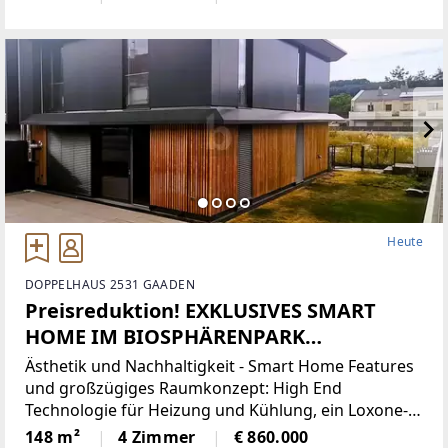
Home Office arbeiten. Und dann den geräumigen
Wohn-Essbereich und
Heute
DOPPELHAUS 2531 GAADEN
Preisreduktion! EXKLUSIVES SMART
HOME IM BIOSPHÄRENPARK
WIENERWALD - BEZUGSFERTIG
Ästhetik und Nachhaltigkeit - Smart Home Features
und großzügiges Raumkonzept: High End
Technologie für Heizung und Kühlung, ein Loxone-
System zur individuellen Steuerung, ein
148 m²
4 Zimmer
€ 860.000