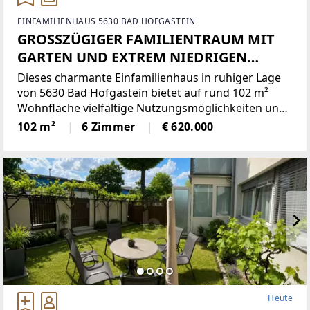
EINFAMILIENHAUS 5630 BAD HOFGASTEIN
GROSSZÜGIGER FAMILIENTRAUM MIT
GARTEN UND EXTREM NIEDRIGEN
BETRIEBSKOSTEN
Dieses charmante Einfamilienhaus in ruhiger Lage
von 5630 Bad Hofgastein bietet auf rund 102 m²
Wohnfläche vielfältige Nutzungsmöglichkeiten und
eignet sich ideal für Familien, Paare mit erhöhtem
102 m²
6 Zimmer
€ 620.000
Platzbedarf oder Mehrgenerationenwohnen.Auf
drei Ebenen
Heute