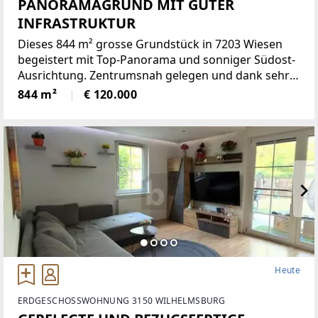
PANORAMAGRUND MIT GUTER
INFRASTRUKTUR
Dieses 844 m² grosse Grundstück in 7203 Wiesen
begeistert mit Top-Panorama und sonniger Südost-
Ausrichtung. Zentrumsnah gelegen und dank sehr
guter Infrastruktur ideal für Paare und Familien, die
844 m²
€ 120.000
naturnah wohnen und dennoch kurze Wege
schätzen. Als Bauland
Heute
ERDGESCHOSSWOHNUNG 3150 WILHELMSBURG