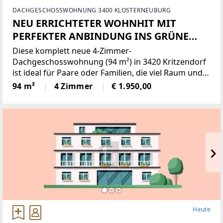
DACHGESCHOSSWOHNUNG 3400 KLOSTERNEUBURG
NEU ERRICHTETER WOHNHIT MIT
PERFEKTER ANBINDUNG INS GRÜNE
UND ZENTRUM
Diese komplett neue 4-Zimmer-
Dachgeschosswohnung (94 m²) in 3420 Kritzendorf
ist ideal für Paare oder Familien, die viel Raum und
Ruhe suchen. Erstbezug mit großzügig
94 m²
4 Zimmer
€ 1.950,00
geschnittenen Zimmern, hochwertigem
Holzfußboden sowie Fliesen in Vorzimmer und
Nassräumen.
Heute