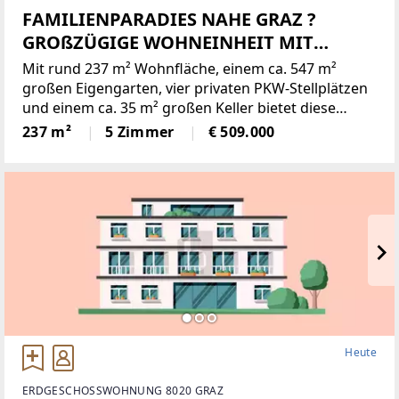
FAMILIENPARADIES NAHE GRAZ ?
GROßZÜGIGE WOHNEINHEIT MIT
EIGENGARTEN
Mit rund 237 m² Wohnfläche, einem ca. 547 m²
großen Eigengarten, vier privaten PKW-Stellplätzen
und einem ca. 35 m² großen Keller bietet diese
großzügige Wohneinheit ein Wohngefühl, das kaum
237 m²
5 Zimmer
€ 509.000
Wünsche offenlässt. Durch den separaten Eingang
und die vollständig
Heute
ERDGESCHOSSWOHNUNG 8020 GRAZ