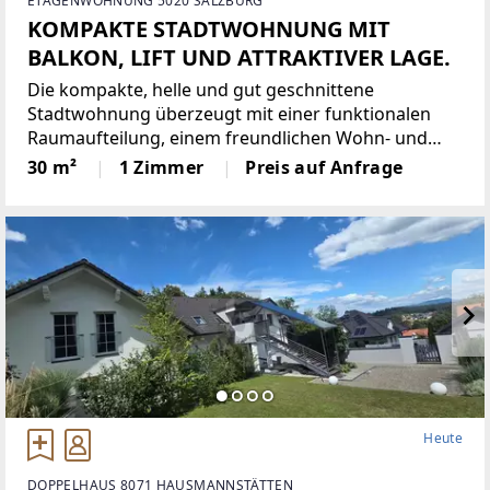
ETAGENWOHNUNG 5020 SALZBURG
KOMPAKTE STADTWOHNUNG MIT
BALKON, LIFT UND ATTRAKTIVER LAGE.
Die kompakte, helle und gut geschnittene
Stadtwohnung überzeugt mit einer funktionalen
Raumaufteilung, einem freundlichen Wohn- und
Schlafbereich sowie einer separaten, praktischen
30 m²
1 Zimmer
Preis auf Anfrage
Küche. Große Fensterflächen, neue Fenster und
Außenjalousien sorgen für
Heute
DOPPELHAUS 8071 HAUSMANNSTÄTTEN