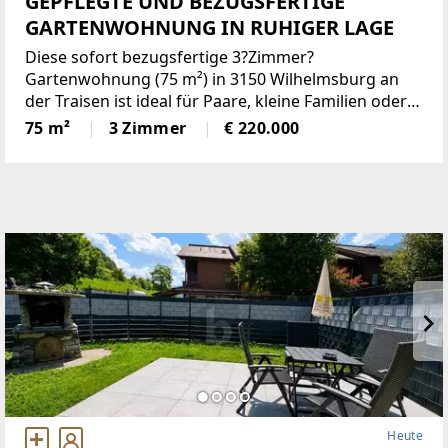
GEPFLEGTE UND BEZUGSFERTIGE
GARTENWOHNUNG IN RUHIGER LAGE
Diese sofort bezugsfertige 3?Zimmer?
Gartenwohnung (75 m²) in 3150 Wilhelmsburg an
der Traisen ist ideal für Paare, kleine Familien oder
Naturliebhaber. In ruhiger, verkehrsberuhigter Lage
75 m²
3 Zimmer
€ 220.000
genießen Sie gemütliche Abende am Holzofen und
einen familienfreundlichen
Heute