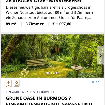
ZENTRALER LAGE - BARRIEREFREI
Dieses neuwertige, barrierefreie Erdgeschoss in
Wiener Neustadt bietet auf 89 m² und 3 Zimmern
ein Zuhause zum Ankommen ? ideal für Paare,
kleine Familien oder alle, die Komfort lieben.
89 m²
3 Zimmer
€ 1.097,80
Parkett, Fußbodenheizung (Fernwärme) und ein top
isoliertes Haus
Heute
EINFAMILIENHAUS 5111 BÜRMOOS
GRÜNE OASE IN BÜRMOOS ?
EINFAMILIENHAUS MIT GARAGE UND