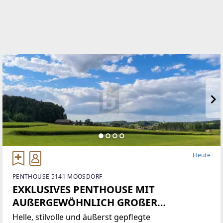
WEBSITE
https://www.betterhomes.at/
EMAIL
info@betterhomes.at
Heute
PENTHOUSE 5141 MOOSDORF
EXKLUSIVES PENTHOUSE MIT
AUßERGEWÖHNLICH GROßER
DACHTERRASSE UND TRAUMHAFTEM
Helle, stilvolle und äußerst gepflegte