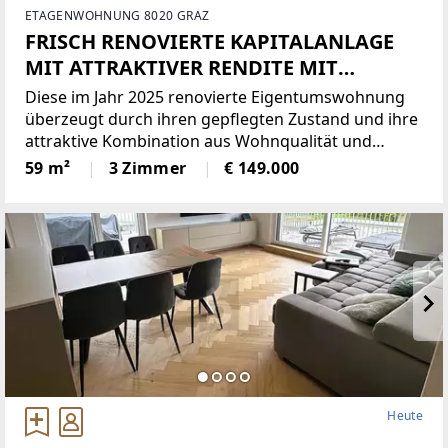
ETAGENWOHNUNG 8020 GRAZ
FRISCH RENOVIERTE KAPITALANLAGE
MIT ATTRAKTIVER RENDITE MIT
BALKON
Diese im Jahr 2025 renovierte Eigentumswohnung
überzeugt durch ihren gepflegten Zustand und ihre
attraktive Kombination aus Wohnqualität und
Investmentpotenzial. Mit einer Wohnfläche von ca.
59 m²
3 Zimmer
€ 149.000
59 m² und einer durchdachten Raumaufteilung
eignet sie sich
Heute