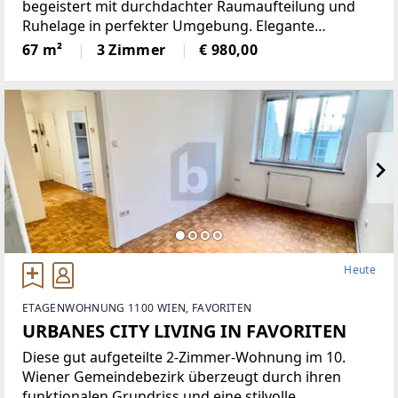
begeistert mit durchdachter Raumaufteilung und
Ruhelage in perfekter Umgebung. Elegante
Massivholzdielen schaffen ein warmes Wohngefühl,
67 m²
3 Zimmer
€ 980,00
neuwertige Elektrogeräte erleichtern den Alltag.
Ideal für Paare,
Heute
ETAGENWOHNUNG 1100 WIEN, FAVORITEN
URBANES CITY LIVING IN FAVORITEN
Diese gut aufgeteilte 2-Zimmer-Wohnung im 10.
Wiener Gemeindebezirk überzeugt durch ihren
funktionalen Grundriss und eine stilvolle