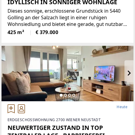
IDYLLISCH IN SONNIGER WOHNLAGE
Dieses sonnige, erschlossene Grundstück in 5440
Golling an der Salzach liegt in einer ruhigen
Wohnsiedlung und bietet eine gerade, gut nutzbare
Fläche. Ohne Bauzwang bleiben Sie flexibel ? perfekt
425 m²
€ 379.000
für alle, die ihren Wohntraum in ihrem eigenen
Tempo verwirklichen
Heute
ERDGESCHOSSWOHNUNG 2700 WIENER NEUSTADT
NEUWERTIGER ZUSTAND IN TOP