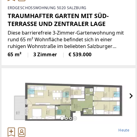
ERDGESCHOSSWOHNUNG 5020 SALZBURG
TRAUMHAFTER GARTEN MIT SÜD-
TERRASSE UND ZENTRALER LAGE
Diese barrierefreie 3-Zimmer-Gartenwohnung mit
rund 65 m² Wohnfläche befindet sich in einer
ruhigen Wohnstraße im beliebten Salzburger
Stadtteil Aigelhof und überzeugt mit einer
65 m²
3 Zimmer
€ 539.000
durchdachten Raumaufteilung sowie großzügigen
Freiflächen.Der ca. 48
Heute