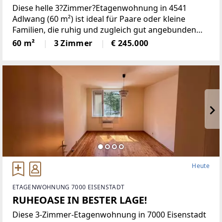
Diese helle 3?Zimmer?Etagenwohnung in 4541
Adlwang (60 m²) ist ideal für Paare oder kleine
Familien, die ruhig und zugleich gut angebunden
wohnen möchten. Lichtdurchflutete Räume
60 m²
3 Zimmer
€ 245.000
schaffen ein angenehmes Zuhause, der eigene
Carport sorgt für Komfort. Kindergarten
Heute
ETAGENWOHNUNG 7000 EISENSTADT
RUHEOASE IN BESTER LAGE!
Diese 3-Zimmer-Etagenwohnung in 7000 Eisenstadt