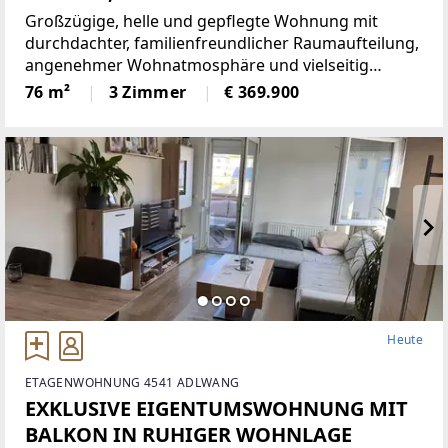
HOCHWERTIGER
Großzügige, helle und gepflegte Wohnung mit
TISCHLERAUSSTATTUNG
durchdachter, familienfreundlicher Raumaufteilung,
angenehmer Wohnatmosphäre und vielseitig
nutzbaren Räumen. Der weitläufige Wohnbereich
76 m²
3 Zimmer
€ 369.900
überzeugt mit hochwertiger, maßgefertigter
Vollholzausstattung vom Tischler,
Heute
ETAGENWOHNUNG 4541 ADLWANG
EXKLUSIVE EIGENTUMSWOHNUNG MIT
BALKON IN RUHIGER WOHNLAGE