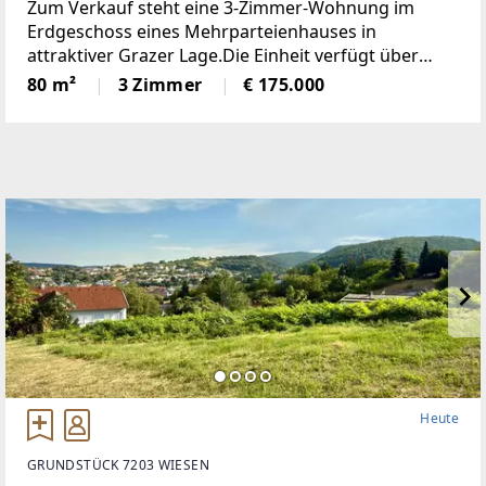
Zum Verkauf steht eine 3-Zimmer-Wohnung im
Erdgeschoss eines Mehrparteienhauses in
attraktiver Grazer Lage.Die Einheit verfügt über
rund 80 m² Wohnfläche und bietet eine gut
80 m²
3 Zimmer
€ 175.000
durchdachte Raumaufteilung. Drei helle Zimmer,
eine separate Küche, ein Badezimmer,
Heute
GRUNDSTÜCK 7203 WIESEN