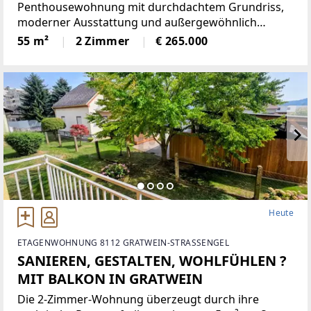
WEITBLICK
Penthousewohnung mit durchdachtem Grundriss,
moderner Ausstattung und außergewöhnlich
großer Dachterrasse. Der offene, lichtdurchflutete
55 m²
2 Zimmer
€ 265.000
Wohn- und Essbereich mit geschmackvoller
Einbauküche bietet direkten Zugang
Heute
ETAGENWOHNUNG 8112 GRATWEIN-STRASSENGEL
SANIEREN, GESTALTEN, WOHLFÜHLEN ?
MIT BALKON IN GRATWEIN
Die 2-Zimmer-Wohnung überzeugt durch ihre