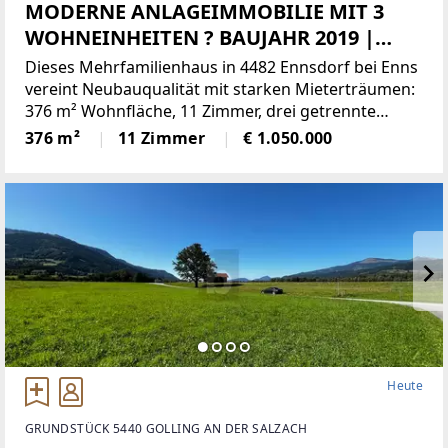
MODERNE ANLAGEIMMOBILIE MIT 3
WOHNEINHEITEN ? BAUJAHR 2019 |
PHOTOVOLTAIK | LUFTWÄRMEPUMPE |
Dieses Mehrfamilienhaus in 4482 Ennsdorf bei Enns
TOP-RENDITEPOTENZIAL
vereint Neubauqualität mit starken Mieterträumen:
376 m² Wohnfläche, 11 Zimmer, drei getrennte
Wohneinheiten für flexible Nutzung und
376 m²
11 Zimmer
€ 1.050.000
Risikostreuung. Luftwärmepumpe und Photovoltaik
sorgen für niedrige
Heute
GRUNDSTÜCK 5440 GOLLING AN DER SALZACH