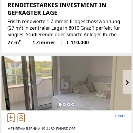
RENDITESTARKES INVESTMENT IN
GEFRAGTER LAGE
Frisch renovierte 1-Zimmer-Erdgeschosswohnung
(27 m²) in zentraler Lage in 8010 Graz ? perfekt für
Singles, Studierende oder smarte Anleger. Küche
vorhanden, warme Holzböden im Wohnbereich und
27 m²
1 Zimmer
€ 110.000
Fernwärme sorgen für ein gemütliches Wohngefühl.
Ein Kellerabteil
Heute
MEHRFAMILIENHAUS 4482 ENNSDORF