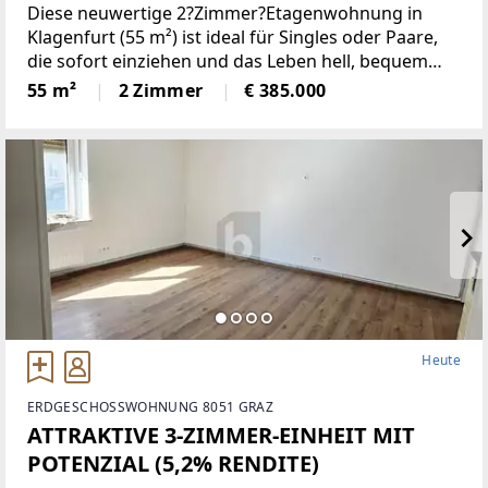
Diese neuwertige 2?Zimmer?Etagenwohnung in
Klagenfurt (55 m²) ist ideal für Singles oder Paare,
die sofort einziehen und das Leben hell, bequem
und naturnah genießen möchten. Die südöstliche
55 m²
2 Zimmer
€ 385.000
Ausrichtung sorgt für lichtdurchflutete Räume, die
große Terrasse
Heute
ERDGESCHOSSWOHNUNG 8051 GRAZ
ATTRAKTIVE 3-ZIMMER-EINHEIT MIT
POTENZIAL (5,2% RENDITE)