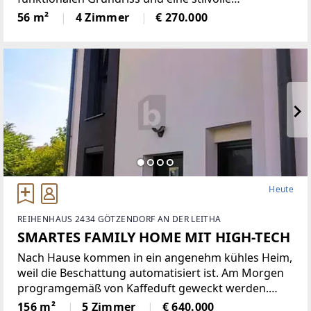
Modernisierung. Hochwertige Materialien verleihen
56 m²
4 Zimmer
€ 270.000
den Wohnräumen eine ansprechende und zeitlose
Atmosphäre.Die hervorragende
Heute
REIHENHAUS 2434 GÖTZENDORF AN DER LEITHA
SMARTES FAMILY HOME MIT HIGH-TECH
Nach Hause kommen in ein angenehm kühles Heim,
weil die Beschattung automatisiert ist. Am Morgen
programgemäß von Kaffeduft geweckt werden.
Oben im Studio bei passender Klimatisierung im
156 m²
5 Zimmer
€ 640.000