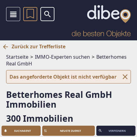
Zurück zur Trefferliste
Startseite
IMMO-Experten suchen
Betterhomes
Real GmbH
Das angeforderte Objekt ist nicht verfügbar
Betterhomes Real GmbH
Immobilien
300 Immobilien
SUCHAGENT
VERFEINERN