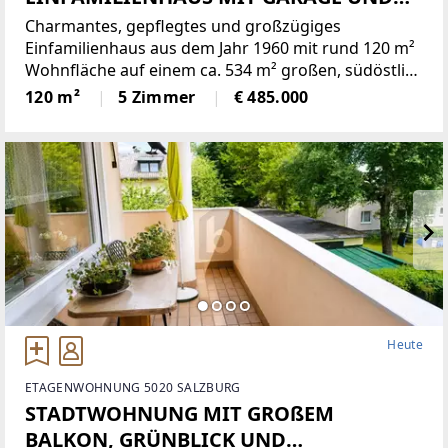
VIEL PRIVATSPHÄRE
Charmantes, gepflegtes und großzügiges
Einfamilienhaus aus dem Jahr 1960 mit rund 120 m²
Wohnfläche auf einem ca. 534 m² großen, südöstlich
ausgerichteten Grundstück. Die durchdachte
120 m²
5 Zimmer
€ 485.000
Raumaufteilung, die hellen Wohnbereiche und das
behagliche, individuelle
Heute
ETAGENWOHNUNG 5020 SALZBURG
STADTWOHNUNG MIT GROßEM
BALKON, GRÜNBLICK UND