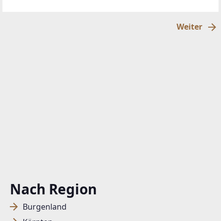
Beleuchtungskonzept mit hohem Anteil an
Tageslicht. Der weitläufige Wohn-Essbereich
Weiter
Nach Region
Burgenland