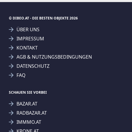
© DIBEO.AT - DIE BESTEN OBJEKTE 2026
ÜBER UNS
IMPRESSUM
KONTAKT
SUCHAGENT ANLEGEN FÜR DIE
AGB & NUTZUNGSBEDINGUNGEN
AKTUELLEN SUCHKRITERIEN
DATENSCHUTZ
Betterhomes Real GmbH
FAQ
Treffer verfeinern
Ich stimme der Verarbeitung meiner Daten, wie
SCHAUEN SIE VORBEI
in den
Datenschutzbestimmungen
beschrieben,
BAZAR.AT
zu.
RADBAZAR.AT
IMMMO.AT
KRONE.AT