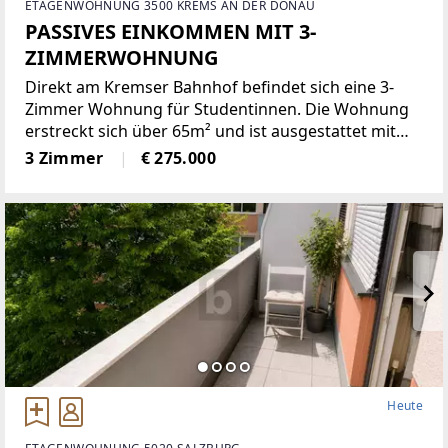
ETAGENWOHNUNG 3500 KREMS AN DER DONAU
PASSIVES EINKOMMEN MIT 3-
ZIMMERWOHNUNG
Direkt am Kremser Bahnhof befindet sich eine 3-
Zimmer Wohnung für Studentinnen. Die Wohnung
erstreckt sich über 65m² und ist ausgestattet mit
Küche, Geschirrspüler, Kühl-und Gefrierschrank
3 Zimmer
€ 275.000
sowie Internet. Ideal für junge, studierende Frauen,
da jedes
Heute