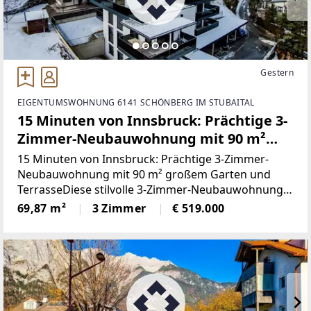
Gestern
EIGENTUMSWOHNUNG 6141 SCHÖNBERG IM STUBAITAL
15 Minuten von Innsbruck: Prächtige 3-
Zimmer-Neubauwohnung mit 90 m²
großem Garten und Terrasse
15 Minuten von Innsbruck: Prächtige 3-Zimmer-
Neubauwohnung mit 90 m² großem Garten und
TerrasseDiese stilvolle 3-Zimmer-Neubauwohnung
in Schönberg im Stubaital vereint großzügige
69,87 m²
3 Zimmer
€ 519.000
Außenflächen mit Terrasse und rund 90 m² Garten,
moderne Architektur