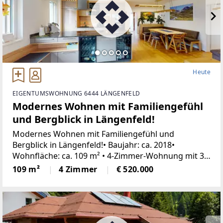
Heute
EIGENTUMSWOHNUNG 6444 LÄNGENFELD
Modernes Wohnen mit Familiengefühl
und Bergblick in Längenfeld!
Modernes Wohnen mit Familiengefühl und
Bergblick in Längenfeld!• Baujahr: ca. 2018•
Wohnfläche: ca. 109 m² • 4-Zimmer-Wohnung mit 3
Schlafzimmern• Terrasse mit ca. 22 m²•
109 m²
4 Zimmer
€ 520.000
Personenaufzug in der Wohnanlage vorhanden• Ein