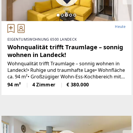
Heute
EIGENTUMSWOHNUNG 6500 LANDECK
Wohnqualität trifft Traumlage – sonnig
wohnen in Landeck!
Wohnqualität trifft Traumlage – sonnig wohnen in
Landeck!• Ruhige und traumhafte Lage• Wohnfläche
ca. 94 m²• Großzügiger Wohn-Ess-Kochbereich mit
direktem Terrassenzugang• Badezimmer mit
94 m²
4 Zimmer
€ 380.000
Dusche und Badewanne | separates WC• Drei