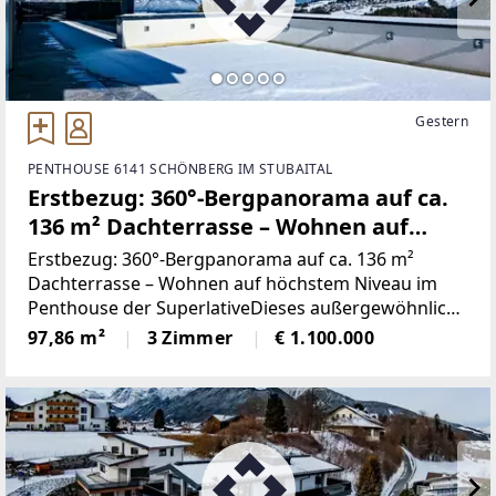
Gestern
PENTHOUSE 6141 SCHÖNBERG IM STUBAITAL
Erstbezug: 360°-Bergpanorama auf ca.
136 m² Dachterrasse – Wohnen auf
höchstem Niveau im Penthouse der
Erstbezug: 360°-Bergpanorama auf ca. 136 m²
Superlative
Dachterrasse – Wohnen auf höchstem Niveau im
Penthouse der SuperlativeDieses außergewöhnliche
3-Zimmer-Penthouse vereint eine rundumlaufende
97,86 m²
3 Zimmer
€ 1.100.000
Dachterrasse mit beeindruckendem 360°-
Bergpanorama, direkte