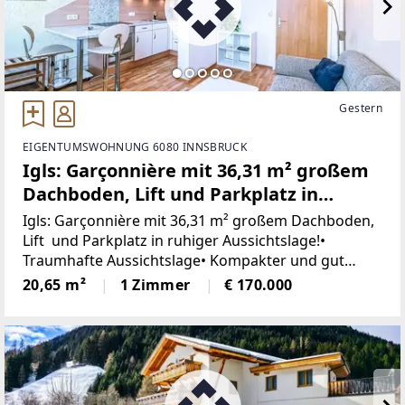
Gestern
EIGENTUMSWOHNUNG 6080 INNSBRUCK
Igls: Garçonnière mit 36,31 m² großem
Dachboden, Lift und Parkplatz in
ruhiger Aussichtslage!
Igls: Garçonnière mit 36,31 m² großem Dachboden,
Lift und Parkplatz in ruhiger Aussichtslage!•
Traumhafte Aussichtslage• Kompakter und gut
durchdachter Schnitt• Teilmöbliert!• Die Elektrik
20,65 m²
1 Zimmer
€ 170.000
wurde 2025/2026 erneuert• Praktischer