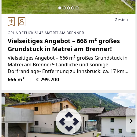
Gestern
GRUNDSTÜCK 6143 MATREI AM BRENNER
Vielseitiges Angebot – 666 m² großes
Grundstück in Matrei am Brenner!
Vielseitiges Angebot – 666 m² großes Grundstück in
Matrei am Brenner!• Ländliche und sonnige
Dorfrandlage• Entfernung zu Innsbruck: ca. 17 km•
Grundstücksgröße: ca. 666 m²• Verschiedene
666 m²
€ 299.700
Teilungsvarianten des Grundstücks liegen vor•