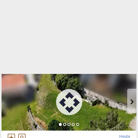
Amraser Straße 85
6020 Innsbruck
TELEFON
+43-512-566988
WEBSITE
https://www.remax.at/de/imo/remax-recon
EMAIL
office@remax-recon.at
Heute