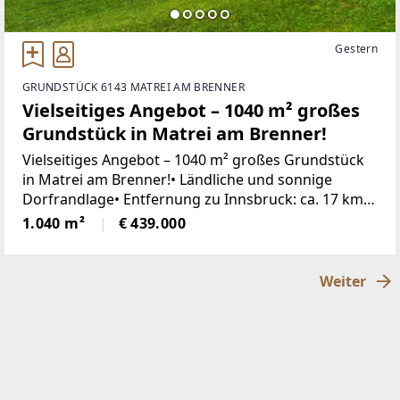
Gestern
GRUNDSTÜCK 6143 MATREI AM BRENNER
Vielseitiges Angebot – 1040 m² großes
Grundstück in Matrei am Brenner!
Vielseitiges Angebot – 1040 m² großes Grundstück
in Matrei am Brenner!• Ländliche und sonnige
Dorfrandlage• Entfernung zu Innsbruck: ca. 17 km•
Grundstücksgröße: ca. 1040 m²• Verschiedene
1.040 m²
€ 439.000
Teilungsvarianten des Grundstücks liegen vor•
Weiter