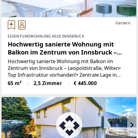
Gestern
EIGENTUMSWOHNUNG 6020 INNSBRUCK
Hochwertig sanierte Wohnung mit
Balkon im Zentrum von Innsbruck –
Leopoldstraße, Wilten
Hochwertig sanierte Wohnung mit Balkon im
Zentrum von Innsbruck – Leopoldstraße, Wilten•
Top Infrastruktur vorhanden!• Zentrale Lage in
Innsbruck im Stadtteil Wilten!• Hochwertig renoviert
65 m²
2,5 Zimmer
€ 445.000
vor ca. 11 Jahren!• Kellerabteil vorhanden!•