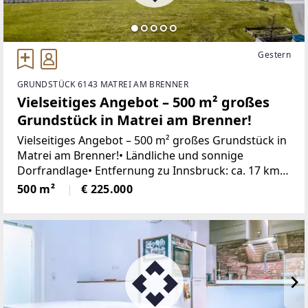
Gestern
GRUNDSTÜCK 6143 MATREI AM BRENNER
Vielseitiges Angebot – 500 m² großes
Grundstück in Matrei am Brenner!
Vielseitiges Angebot – 500 m² großes Grundstück in
Matrei am Brenner!• Ländliche und sonnige
Dorfrandlage• Entfernung zu Innsbruck: ca. 17 km•
Grundstücksgröße: ca. 500 m²• Verschiedene
500 m²
€ 225.000
Teilungsvarianten des Grundstücks liegen vor•