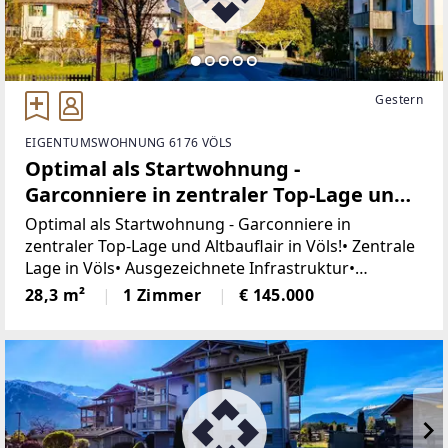
Gestern
EIGENTUMSWOHNUNG 6176 VÖLS
Optimal als Startwohnung -
Garconniere in zentraler Top-Lage und
Altbauflair in Völs!
Optimal als Startwohnung - Garconniere in
zentraler Top-Lage und Altbauflair in Völs!• Zentrale
Lage in Völs• Ausgezeichnete Infrastruktur•
Exzellente Verkehrsanbindung• Heizung:
28,3 m²
1 Zimmer
€ 145.000
Fernwärme• Vor ca. 11 Jahren saniert• 3 m hohe