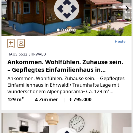
Heute
HAUS 6632 EHRWALD
Ankommen. Wohlfühlen. Zuhause sein.
– Gepflegtes Einfamilienhaus in
Ehrwald!
Ankommen. Wohlfühlen. Zuhause sein. – Gepflegtes
Einfamilienhaus in Ehrwald!• Traumhafte Lage mit
wunderschönem Alpenpanorama• Ca. 129 m²
Wohnfläche auf rund 650 m² Grundstück•
129 m²
4 Zimmer
€ 795.000
Hochwertige ELK-Holzbauweise• Baujahr: ca. 2003•
Wander-