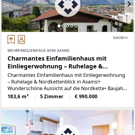
Gestern
MEHRFAMILIENHAUS 6094 AXAMS
Charmantes Einfamilienhaus mit
Einliegerwohnung – Ruhelage &
Nordkettenblick in Axams!
Charmantes Einfamilienhaus mit Einliegerwohnung
– Ruhelage & Nordkettenblick in Axams!•
Wunderschöne Aussicht auf die Nordkette• Baujahr:
ca. 1984• Grundstücksgröße 912m²• Wohnfläche: ca.
183,6 m²
5 Zimmer
€ 990.000
183,6 m²• 5 Zimmer (4 Schlafzimmer)•