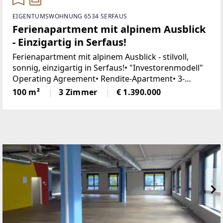
EIGENTUMSWOHNUNG 6534 SERFAUS
Ferienapartment mit alpinem Ausblick
- Einzigartig in Serfaus!
Ferienapartment mit alpinem Ausblick - stilvoll,
sonnig, einzigartig in Serfaus!• "Investorenmodell"
Operating Agreement• Rendite-Apartment• 3-
Zimmer-Apartment (2 Schlafzimmer, optional
100 m²
3 Zimmer
€ 1.390.000
erweiterbar)• Trennung in 2 separate Tops möglich•