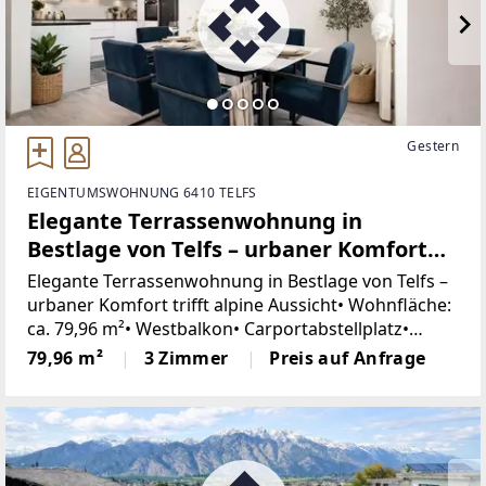
Gestern
EIGENTUMSWOHNUNG 6410 TELFS
Elegante Terrassenwohnung in
Bestlage von Telfs – urbaner Komfort
trifft alpine Aussicht
Elegante Terrassenwohnung in Bestlage von Telfs –
urbaner Komfort trifft alpine Aussicht• Wohnfläche:
ca. 79,96 m²• Westbalkon• Carportabstellplatz•
Großzügiger Wohn - Koch - Essbereich• Zentrale
79,96 m²
3 Zimmer
Preis auf Anfrage
Sonnenlage• Großes Kellerabteil•