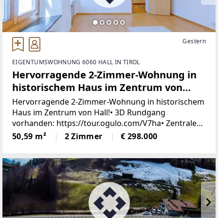
Gestern
EIGENTUMSWOHNUNG 6060 HALL IN TIROL
Hervorragende 2-Zimmer-Wohnung in
historischem Haus im Zentrum von
Hall!
Hervorragende 2-Zimmer-Wohnung in historischem
Haus im Zentrum von Hall!• 3D Rundgang
vorhanden: https://tour.ogulo.com/V7ha• Zentrale
Lage!• Ausgezeichnete Infrastruktur!• Nahversorger
50,59 m²
2 Zimmer
€ 298.000
in unmittelbarer Umgebung!• Im Herzen von