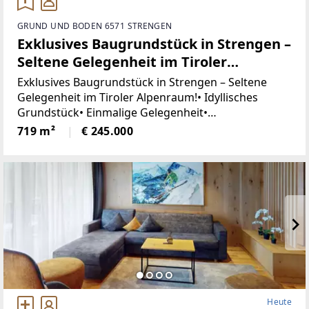
GRUND UND BODEN 6571 STRENGEN
Exklusives Baugrundstück in Strengen –
Seltene Gelegenheit im Tiroler
Alpenraum!
Exklusives Baugrundstück in Strengen – Seltene
Gelegenheit im Tiroler Alpenraum!• Idyllisches
Grundstück• Einmalige Gelegenheit•
Grundstücksgröße: ca. 719 m²• Flächenwidmung
719 m²
€ 245.000
Bauland: Landwirtschaftliches Mischgebiet
- Interessant
Heute