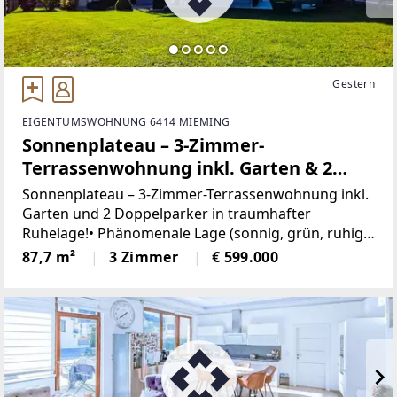
Gestern
EIGENTUMSWOHNUNG 6414 MIEMING
Sonnenplateau – 3-Zimmer-
Terrassenwohnung inkl. Garten & 2
Doppelparker in traumhafter Lage!
Sonnenplateau – 3-Zimmer-Terrassenwohnung inkl.
Garten und 2 Doppelparker in traumhafter
Ruhelage!• Phänomenale Lage (sonnig, grün, ruhig)•
Nähe zu Alpenresort Schwarz• Wohnfläche: ca. 87,7
87,7 m²
3 Zimmer
€ 599.000
m²• West-Terrasse: ca. 13,50 m²• Garten: