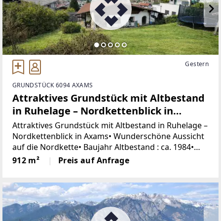
Gestern
GRUNDSTÜCK 6094 AXAMS
Attraktives Grundstück mit Altbestand
in Ruhelage – Nordkettenblick in
Axams!
Attraktives Grundstück mit Altbestand in Ruhelage –
Nordkettenblick in Axams• Wunderschöne Aussicht
auf die Nordkette• Baujahr Altbestand : ca. 1984•
Grundstücksgröße 912m²• Wohnfläche: ca. 183,6
912 m²
Preis auf Anfrage
m²• 5 Zimmer (4 Schlafzimmer)•