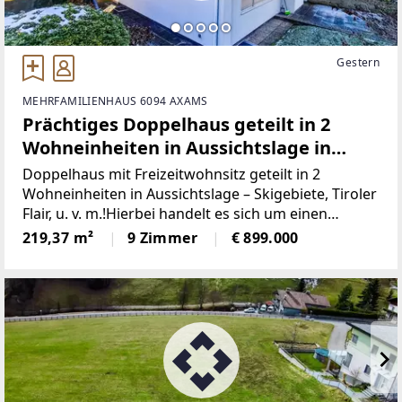
Gestern
MEHRFAMILIENHAUS 6094 AXAMS
Prächtiges Doppelhaus geteilt in 2
Wohneinheiten in Aussichtslage in
Omes – Skigebiete, Tiroler Flair, u. v. m.!
Doppelhaus mit Freizeitwohnsitz geteilt in 2
Wohneinheiten in Aussichtslage – Skigebiete, Tiroler
Flair, u. v. m.!Hierbei handelt es sich um einen
imposantes Doppelhaus mit 2 Wohneinheiten , das
219,37 m²
9 Zimmer
€ 899.000
sich im westlichen Mittelgebirge oberhalb von
Innsbruck