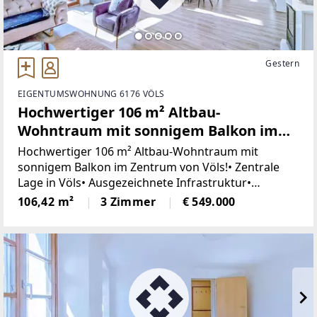
Gestern
EIGENTUMSWOHNUNG 6176 VÖLS
Hochwertiger 106 m² Altbau-
Wohntraum mit sonnigem Balkon im
Zentrum von Völs!
Hochwertiger 106 m² Altbau-Wohntraum mit
sonnigem Balkon im Zentrum von Völs!• Zentrale
Lage in Völs• Ausgezeichnete Infrastruktur•
Fernwärme• Exzellente Verkehrsanbindung• Vor ca.
106,42 m²
3 Zimmer
€ 549.000
11 Jahren saniert• Hochwertige Ausstattung•