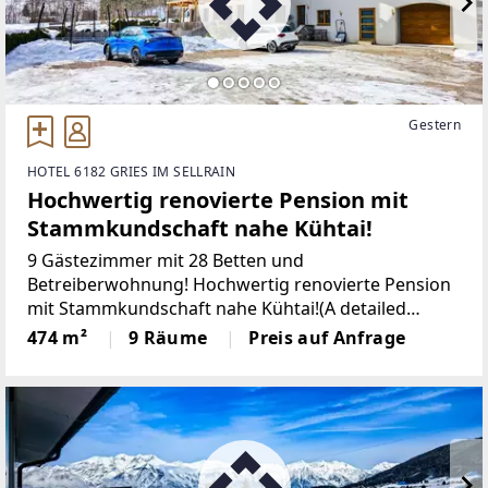
Gestern
HOTEL 6182 GRIES IM SELLRAIN
Hochwertig renovierte Pension mit
Stammkundschaft nahe Kühtai!
9 Gästezimmer mit 28 Betten und
Betreiberwohnung! Hochwertig renovierte Pension
mit Stammkundschaft nahe Kühtai!(A detailed
English brochure is available and will be
474 m²
9 Räume
Preis auf Anfrage
automatically provided upon inquiry) Bei diesem
Objekt handelt es