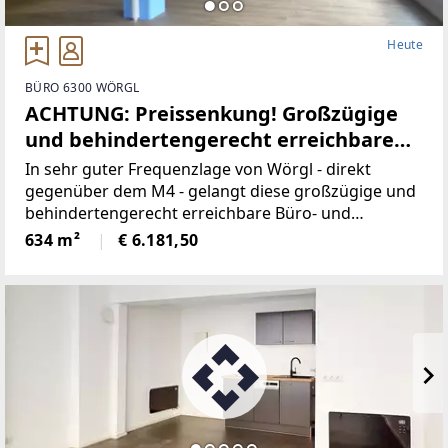
Heute
BÜRO 6300 WÖRGL
ACHTUNG: Preissenkung! Großzügige
und behindertengerecht erreichbare
Büro- und Praxisflächen zwischen ca.
In sehr guter Frequenzlage von Wörgl - direkt
210m² und ca. 634m² in sehr guter
gegenüber dem M4 - gelangt diese großzügige und
behindertengerecht erreichbare Büro- und
Frequenzlage von Wörgl zu mieten
Praxisfläche mit ca. 634m² zur Neuvermietung. Bei
634 m²
€ 6.181,50
Bedarf kann die Fläche geteilt werden, in diesem Fall
stehen zwei