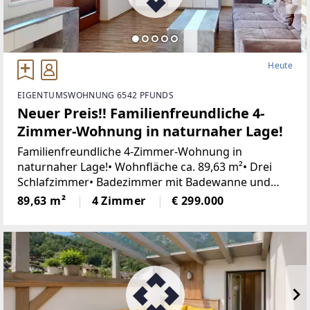
Heute
EIGENTUMSWOHNUNG 6542 PFUNDS
Neuer Preis!! Familienfreundliche 4-
Zimmer-Wohnung in naturnaher Lage!
Familienfreundliche 4-Zimmer-Wohnung in
naturnaher Lage!• Wohnfläche ca. 89,63 m²• Drei
Schlafzimmer• Badezimmer mit Badewanne und
Dusche• Separates WC• Wohnküche mit
89,63 m²
4 Zimmer
€ 299.000
Terrassenzugang• Abstellraum vorhanden•
Parkplatz vorhanden•