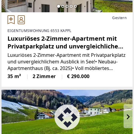
Gestern
EIGENTUMSWOHNUNG 6553 KAPPL
Luxuriöses 2-Zimmer-Apartment mit
Privatparkplatz und unvergleichlichem
Ausblick in See (Top 3)
Luxuriöses 2-Zimmer-Apartment mit Privatparkplatz
und unvergleichlichem Ausblick in See!• Neubau-
Apartmenthaus (Bj. ca. 2025)• Voll möbliertes
Apartment• Wohnfläche ca. 35 m²•
35 m²
2 Zimmer
€ 290.000
Fußbodenheizung mit Luftwärmepumpe• Sonnige
Aussichtslage