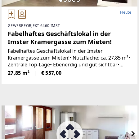
Heute
GEWERBEOBJEKT 6460 IMST
Fabelhaftes Geschäftslokal in der
Imster Kramergasse zum Mieten!
Fabelhaftes Geschäftslokal in der Imster
Kramergasse zum Mieten!• Nutzfläche: ca. 27,85 m²•
Zentrale Top-Lage• Ebenerdig und gut sichtbar•
Panorama-Verglasung• Nahe der
27,85 m²
€ 557,00
Rosengartenschlucht• Pelletofen• WC• Zahlreiche