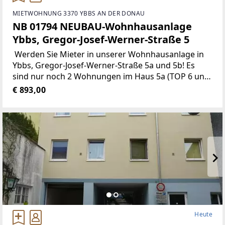
MIETWOHNUNG 3370 YBBS AN DER DONAU
NB 01794 NEUBAU-Wohnhausanlage
Ybbs, Gregor-Josef-Werner-Straße 5
Werden Sie Mieter in unserer Wohnhausanlage in
Ybbs, Gregor-Josef-Werner-Straße 5a und 5b! Es
sind nur noch 2 Wohnungen im Haus 5a (TOP 6 und
TOP 7) verfügbar! Der Heizwärmebedarf gemäß
€ 893,00
Energieausweis
Heute