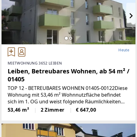
Heute
MIETWOHNUNG 3652 LEIBEN
Leiben, Betreubares Wohnen, ab 54 m² /
01405
TOP 12 - BETREUBARES WOHNEN 01405-00122Diese
Wohnung mit 53,46 m² Wohnnutzfläche befindet
sich im 1. OG und weist folgende Räumlichkeiten
auf:Wohnküche, 1 Schlafzimmer, Bad mit WC,
53,46 m²
2 Zimmer
€ 647,00
Vorraum und LoggiaMiete mind.