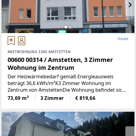
Heute
MIETWOHNUNG 3300 AMSTETTEN
00600 00314 / Amstetten, 3 Zimmer
Wohnung im Zentrum
Der Heizwärmebedarf gemäß Energieausweis
beträgt 36,6 kWh/m²K3 Zimmer Wohnung im
Zentrum von AmstettenDie Wohnung befindet sich
1. OG mit 73,69 m² Wohnnutzfläche und besteht aus
73,69 m²
3 Zimmer
€ 819,66
folgenden Räumen:Großzügiger Wohnraum