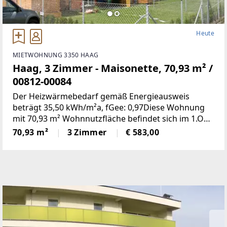
Heute
MIETWOHNUNG 3350 HAAG
Haag, 3 Zimmer - Maisonette, 70,93 m² /
00812-00084
Der Heizwärmebedarf gemäß Energieausweis
beträgt 35,50 kWh/m²a, fGee: 0,97Diese Wohnung
mit 70,93 m² Wohnnutzfläche befindet sich im 1.OG
+ DG und weist folgende Räumlichkeiten
70,93 m²
3 Zimmer
€ 583,00
auf:Wohnzimmer, zwei Schlafzimmer, Küche, Bad,
WC, Vorraum