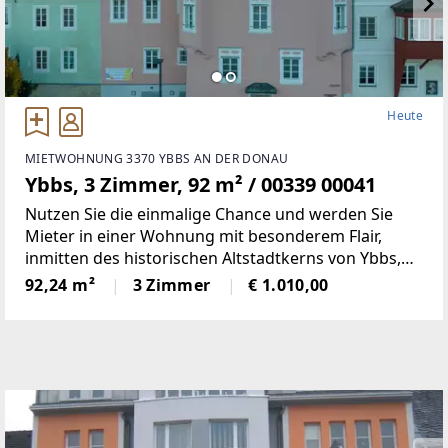
Heute
MIETWOHNUNG 3370 YBBS AN DER DONAU
Ybbs, 3 Zimmer, 92 m² / 00339 00041
Nutzen Sie die einmalige Chance und werden Sie
Mieter in einer Wohnung mit besonderem Flair,
inmitten des historischen Altstadtkerns von Ybbs,
mit Blick auf die Donau.Dieses historische Objekt in
92,24 m²
3 Zimmer
€ 1.010,00
der Kirchengasse 6 beherbergte in der