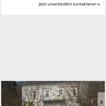
Jetzt unverbindlich kontaktieren
Standort
Ardaggerstraße 28
3300 Amstetten
TELEFON
07472 / 62327
WEBSITE
https://www.diesiedlung.at
EMAIL
minixhofer@diesiedlung.at