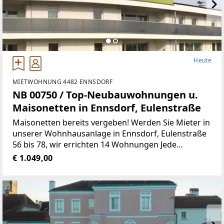
Heute
MIETWOHNUNG 4482 ENNSDORF
NB 00750 / Top-Neubauwohnungen u.
Maisonetten in Ennsdorf, Eulenstraße
Maisonetten bereits vergeben! Werden Sie Mieter in
unserer Wohnhausanlage in Ennsdorf, Eulenstraße
56 bis 78, wir errichten 14 Wohnungen Jede
Wohnung verfügt über einen Tiefgaragen-
€ 1.049,00
Abstellplatz Gemeinschafts-SAT-Anlage