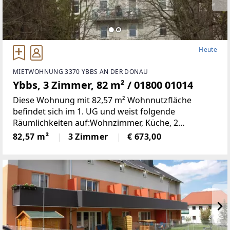
Heute
MIETWOHNUNG 3370 YBBS AN DER DONAU
Ybbs, 3 Zimmer, 82 m² / 01800 01014
Diese Wohnung mit 82,57 m² Wohnnutzfläche
befindet sich im 1. UG und weist folgende
Räumlichkeiten auf:Wohnzimmer, Küche, 2
Schlafzimmer, Bad, WC, Vorraum, AbstellraumMiete
82,57 m²
3 Zimmer
€ 673,00
€ 673Finanzierungsbeitrag € 2.900 Der
Heizwärmebedarf