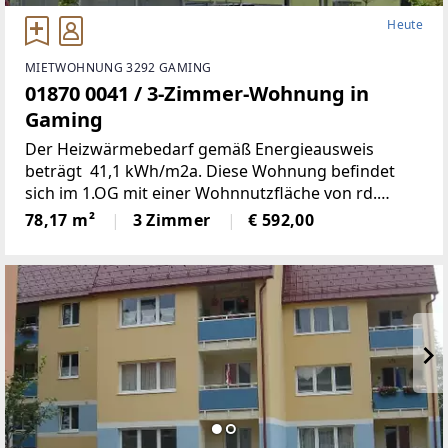
Heute
MIETWOHNUNG 3292 GAMING
01870 0041 / 3-Zimmer-Wohnung in
Gaming
Der Heizwärmebedarf gemäß Energieausweis
beträgt 41,1 kWh/m2a. Diese Wohnung befindet
sich im 1.OG mit einer Wohnnutzfläche von rd.
78m2; Wohn-, Schlaf- und Kinderzimmer, Bad, WC,
78,17 m²
3 Zimmer
€ 592,00
Abstell- und Vorraum sowie eine Loggia.1