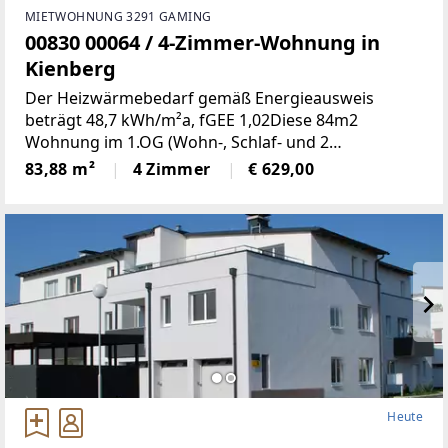
MIETWOHNUNG 3291 GAMING
00830 00064 / 4-Zimmer-Wohnung in
Kienberg
Der Heizwärmebedarf gemäß Energieausweis
beträgt 48,7 kWh/m²a, fGEE 1,02Diese 84m2
Wohnung im 1.OG (Wohn-, Schlaf- und 2
Kinderzimmer, Küche, Bad, WC, Abstell- und
83,88 m²
4 Zimmer
€ 629,00
Vorraum, Loogia) befindet sich in einer ruhigen
Siedlung in Kienberg. 1 Kellerabteil,
Heute