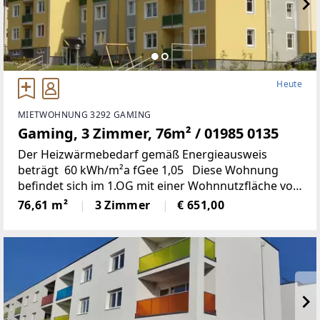
Heute
MIETWOHNUNG 3292 GAMING
Gaming, 3 Zimmer, 76m² / 01985 0135
Der Heizwärmebedarf gemäß Energieausweis
beträgt 60 kWh/m²a fGee 1,05 Diese Wohnung
befindet sich im 1.OG mit einer Wohnnutzfläche von
rd. 77m²; Küche, Wohn-, Schlaf- und Kinderzimmer,
76,61 m²
3 Zimmer
€ 651,00
Bad, WC, Abstell- und Vorraum