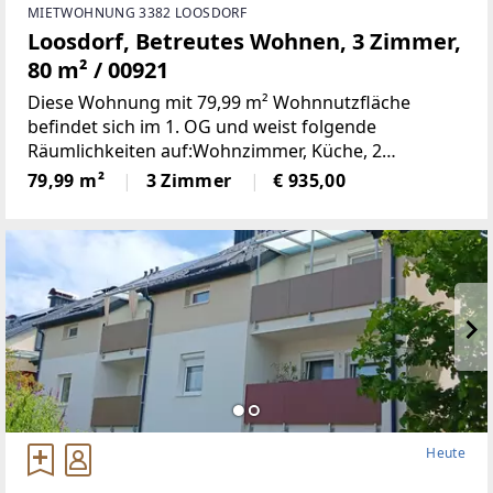
MIETWOHNUNG 3382 LOOSDORF
Loosdorf, Betreutes Wohnen, 3 Zimmer,
80 m² / 00921
Diese Wohnung mit 79,99 m² Wohnnutzfläche
befindet sich im 1. OG und weist folgende
Räumlichkeiten auf:Wohnzimmer, Küche, 2
Schlafzimmer, Bad, WC, Vorraum und LoggiaMiete €
79,99 m²
3 Zimmer
€ 935,00
935Finanzierungsbeitrag ca. €
3.749Einkommensabhängiger
Heute