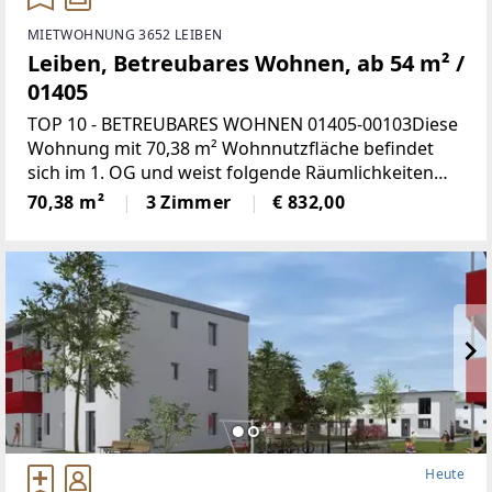
MIETWOHNUNG 3652 LEIBEN
Leiben, Betreubares Wohnen, ab 54 m² /
01405
TOP 10 - BETREUBARES WOHNEN 01405-00103Diese
Wohnung mit 70,38 m² Wohnnutzfläche befindet
sich im 1. OG und weist folgende Räumlichkeiten
auf:Wohnküche, 2 Schlafzimmer, Bad mit WC,
70,38 m²
3 Zimmer
€ 832,00
Vorraum und LoggiaMiete mind.
Heute