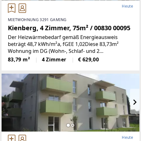
Heute
MIETWOHNUNG 3291 GAMING
Kienberg, 4 Zimmer, 75m² / 00830 00095
Der Heizwärmebedarf gemäß Energieausweis
beträgt 48,7 kWh/m²a, fGEE 1,02Diese 83,73m²
Wohnung im DG (Wohn-, Schlaf- und 2
Kinderzimmer, Küche, Bad, WC, Abstell- und
83,79 m²
4 Zimmer
€ 629,00
Vorraum, Loogia) befindet sich in einer ruhigen
Siedlung in Kienberg.1
Heute