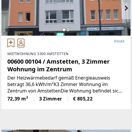
Heute
MIETWOHNUNG 3300 AMSTETTEN
00600 00104 / Amstetten, 3 Zimmer
Wohnung im Zentrum
Der Heizwärmebedarf gemäß Energieausweis
beträgt 36,6 kWh/m²K3 Zimmer Wohnung im
Zentrum von AmstettenDie Wohnung befindet sich
2. OG mit 72,39 m² Wohnnutzfläche und besteht aus
72,39 m²
3 Zimmer
€ 805,22
folgenden Räumen:Großzügiger Wohnraum