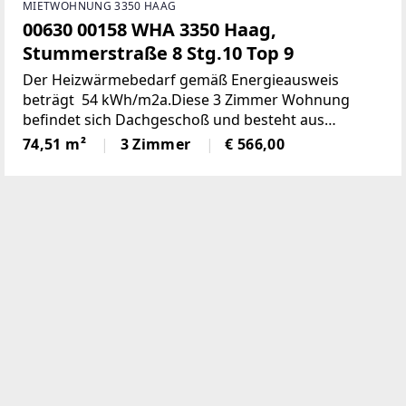
MIETWOHNUNG 3350 HAAG
00630 00158 WHA 3350 Haag,
Stummerstraße 8 Stg.10 Top 9
Der Heizwärmebedarf gemäß Energieausweis
beträgt 54 kWh/m2a.Diese 3 Zimmer Wohnung
befindet sich Dachgeschoß und besteht aus
folgenden Räumen:Küche, Wohnzimmer,
74,51 m²
3 Zimmer
€ 566,00
Schlafzimmer, Kinderzimmer, Bad, WC, Vorraum, und
Balkon. Kellerabteil