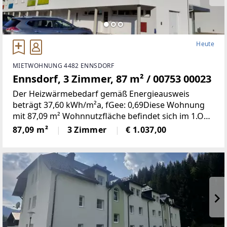
Heute
MIETWOHNUNG 4482 ENNSDORF
Ennsdorf, 3 Zimmer, 87 m² / 00753 00023
Der Heizwärmebedarf gemäß Energieausweis
beträgt 37,60 kWh/m²a, fGee: 0,69Diese Wohnung
mit 87,09 m² Wohnnutzfläche befindet sich im 1.OG
und weist folgende Räumlichkeiten
87,09 m²
3 Zimmer
€ 1.037,00
auf:Wohnzimmer/Küche, zwei Schlafzimmer, Bad,
WC, Vorraum und