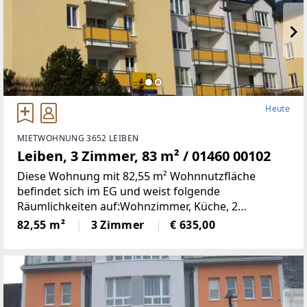
Heute
MIETWOHNUNG 3652 LEIBEN
Leiben, 3 Zimmer, 83 m² / 01460 00102
Diese Wohnung mit 82,55 m² Wohnnutzfläche
befindet sich im EG und weist folgende
Räumlichkeiten auf:Wohnzimmer, Küche, 2
Schlafzimmer, Bad, WC, Abstellraum, Vorraum und
82,55 m²
3 Zimmer
€ 635,00
LoggiaMiete € 635Finanzierungsbeitrag € 3.700Die
BK