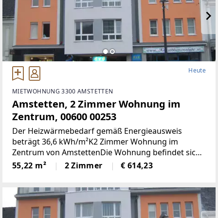
Heute
MIETWOHNUNG 3300 AMSTETTEN
Amstetten, 2 Zimmer Wohnung im
Zentrum, 00600 00253
Der Heizwärmebedarf gemäß Energieausweis
beträgt 36,6 kWh/m²K2 Zimmer Wohnung im
Zentrum von AmstettenDie Wohnung befindet sich
1. OG mit 55,22 m² Wohnnutzfläche und besteht aus
55,22 m²
2 Zimmer
€ 614,23
folgenden Räumen:Großzügiger Wohnraum