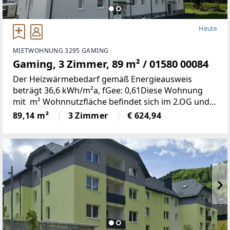
Heute
MIETWOHNUNG 3295 GAMING
Gaming, 3 Zimmer, 89 m² / 01580 00084
Der Heizwärmebedarf gemäß Energieausweis
beträgt 36,6 kWh/m²a, fGee: 0,61Diese Wohnung
mit m² Wohnnutzfläche befindet sich im 2.OG und
weist folgende Räumlichkeiten auf:Wohnzimmer,
89,14 m²
3 Zimmer
€ 624,94
zwei Schlafzimmer, Küche/Esszimmer, Bad, WC,
Abstellraum,