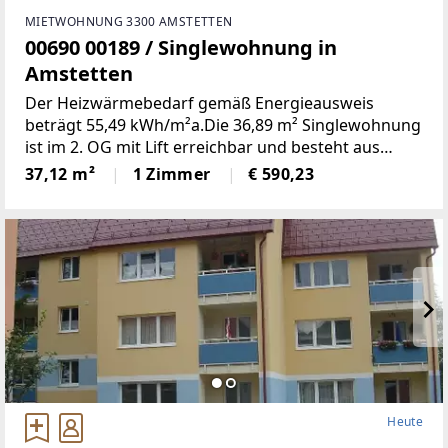
MIETWOHNUNG 3300 AMSTETTEN
00690 00189 / Singlewohnung in
Amstetten
Der Heizwärmebedarf gemäß Energieausweis
beträgt 55,49 kWh/m²a.Die 36,89 m² Singlewohnung
ist im 2. OG mit Lift erreichbar und besteht aus
folgenden Räumen:Wohnschlafraum, Küche,
37,12 m²
1 Zimmer
€ 590,23
Vorzimmer und Bad inkl. WC1 Kellerabteil
Heute