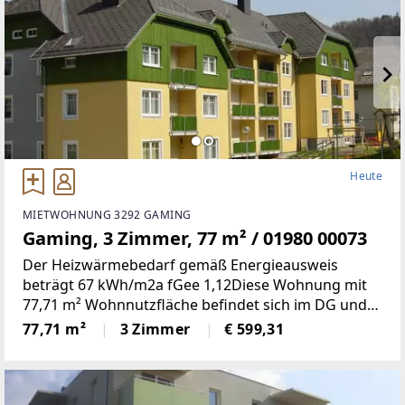
Heute
MIETWOHNUNG 3292 GAMING
Gaming, 3 Zimmer, 77 m² / 01980 00073
Der Heizwärmebedarf gemäß Energieausweis
beträgt 67 kWh/m2a fGee 1,12Diese Wohnung mit
77,71 m² Wohnnutzfläche befindet sich im DG und
weist folgende Räumlichkeiten auf: Küche,
77,71 m²
3 Zimmer
€ 599,31
Wohnzimmer, Schlafzimmer, Kinderzimmer, Bad, WC,
Vorraum und