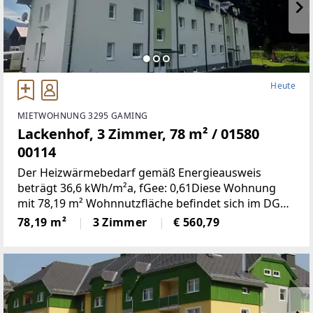
Heute
MIETWOHNUNG 3295 GAMING
Lackenhof, 3 Zimmer, 78 m² / 01580
00114
Der Heizwärmebedarf gemäß Energieausweis
beträgt 36,6 kWh/m²a, fGee: 0,61Diese Wohnung
mit 78,19 m² Wohnnutzfläche befindet sich im DG
und weist folgende Räumlichkeiten
78,19 m²
3 Zimmer
€ 560,79
auf:Wohnzimmer, zwei Schlafzimmer, Küche, Bad,
WC, Vorraum, Abstellraum