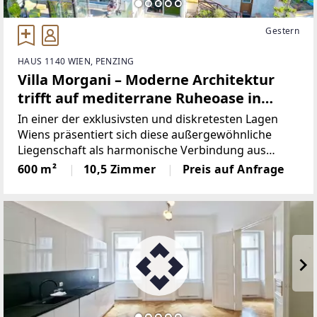
Gestern
HAUS 1140 WIEN, PENZING
Villa Morgani – Moderne Architektur
trifft auf mediterrane Ruheoase in
absoluter Privatsphäre
In einer der exklusivsten und diskretesten Lagen
Wiens präsentiert sich diese außergewöhnliche
Liegenschaft als harmonische Verbindung aus
moderner Architektur und mediterranem Stil.
600 m²
10,5 Zimmer
Preis auf Anfrage
Eingebettet in eine ruhige, grüne Hanglage mit
beeindruckendem Panoramablick