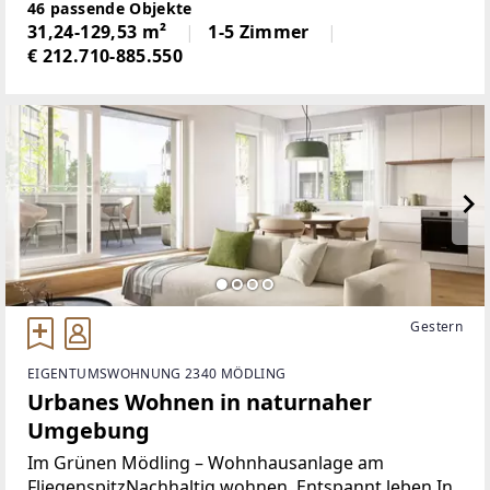
ein hochwertiges Wohnprojekt in einer der
46 passende Objekte
gefragtesten Wohnlagen des Wiener Umlands. Die
31,24-129,53 m²
1-5 Zimmer
ruhige, grüne Umgebung
€ 212.710-885.550
Gestern
EIGENTUMSWOHNUNG 2340 MÖDLING
Urbanes Wohnen in naturnaher
Umgebung
Im Grünen Mödling – Wohnhausanlage am
FliegenspitzNachhaltig wohnen. Entspannt leben.In