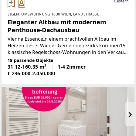
Gestern
EIGENTUMSWOHNUNG 1030 WIEN, LANDSTRASSE
Eleganter Altbau mit modernem
Penthouse-Dachausbau
Vienna EssenceIn einem prachtvollen Altbau im
Herzen des 3. Wiener Gemeindebezirks kommen15
klassische Regelschoss-Wohnungen in den Verkauf.
Ergänzt wurde das historische Gebäude durch
18 passende Objekte
einen neu ausgebauten Dachgeschossbereich, in
31,12-160,35 m²
1-4 Zimmer
dem fünf exklusive
€ 236.000-2.050.000