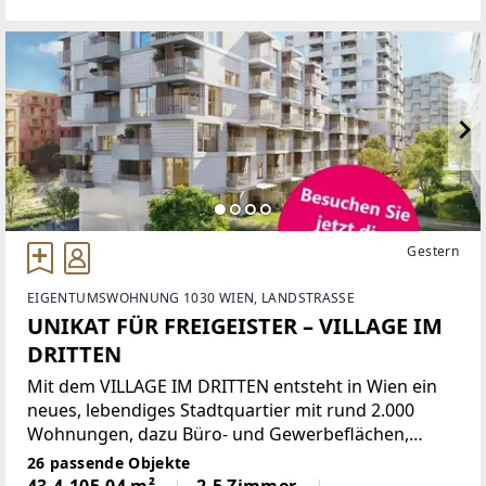
Gestern
EIGENTUMSWOHNUNG 1030 WIEN, LANDSTRASSE
UNIKAT FÜR FREIGEISTER – VILLAGE IM
DRITTEN
Mit dem VILLAGE IM DRITTEN entsteht in Wien ein
neues, lebendiges Stadtquartier mit rund 2.000
Wohnungen, dazu Büro- und Gewerbeflächen,
Nahversorgung sowie Kinderbetreuungs- und
26 passende Objekte
Bildunseinrichtungen, welches das moderne
43,4-105,04 m²
2-5 Zimmer