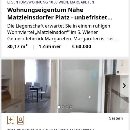
EIGENTUMSWOHNUNG 1050 WIEN, MARGARETEN
Wohnungseigentum Nähe
Matzleinsdorfer Platz - unbefristet
vermietet
Die Liegenschaft erwartet Sie in einem ruhigen
Wohnviertel „Matzleinsdorf“ im 5. Wiener
Gemeindebezirk Margareten. Margareten ist seit
dem Jahr 1850 Teil Wiens und seit 1861 der 5. Wiener
30,17 m²
1 Zimmer
€ 60.000
Gemeindebezirk. Er liegt innerhalb des Gürtels, der
an Stelle des
Gestern