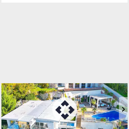
Standort
Prinz-Eugen-Straße 8-10
1040 Wien, Wieden
TELEFON
01 512 76 90
WEBSITE
http://www.ehl.at
EMAIL
office@ehl.at