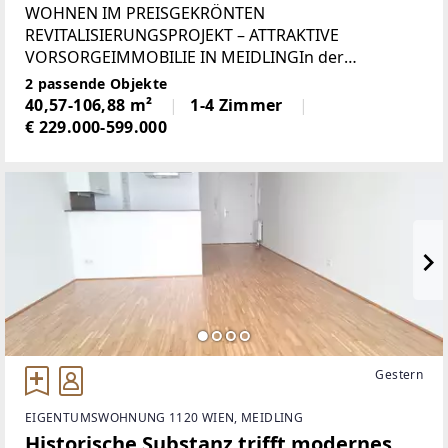
WOHNEN IM PREISGEKRÖNTEN
REVITALISIERUNGSPROJEKT – ATTRAKTIVE
VORSORGEIMMOBILIE IN MEIDLINGIn der
Bonygasse 2–8 im 12. Wiener Gemeindebezirk
2 passende Objekte
entstand durch die behutsame Revitalisierung ein
40,57-106,88 m²
1-4 Zimmer
außergewöhnliches Wohn- und Geschäftsensemble
€ 229.000-599.000
mit unverwechselbarem
Gestern
EIGENTUMSWOHNUNG 1120 WIEN, MEIDLING
Historische Substanz trifft modernes