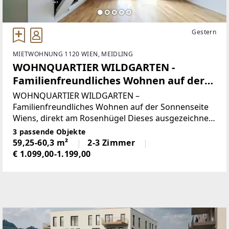
Gestern
MIETWOHNUNG 1120 WIEN, MEIDLING
WOHNQUARTIER WILDGARTEN -
Familienfreundliches Wohnen auf der
Sonnenseite Wiens direkt am
WOHNQUARTIER WILDGARTEN –
Rosenhügel
Familienfreundliches Wohnen auf der Sonnenseite
Wiens, direkt am Rosenhügel Dieses ausgezeichnete
Wohnprojekt im 12. Wiener Gemeindebezirk am
3 passende Objekte
Rosenhügel – einem Ausläufer des Wienerwaldes –
59,25-60,3 m²
2-3 Zimmer
verbindet urbanes Leben
€ 1.099,00-1.199,00