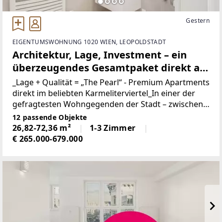
Gestern
EIGENTUMSWOHNUNG 1020 WIEN, LEOPOLDSTADT
Architektur, Lage, Investment – ein
überzeugendes Gesamtpaket direkt am
Karmelitermarkt
_Lage + Qualität = „The Pearl“ - Premium Apartments
direkt im beliebten Karmeliterviertel_In einer der
gefragtesten Wohngegenden der Stadt – zwischen
Augarten und Donaukanal gelegen – erwartet Sie
12 passende Objekte
ein Neubauprojekt, das zeitgemäßen Wohnkomfort,
26,82-72,36 m²
1-3 Zimmer
€ 265.000-679.000