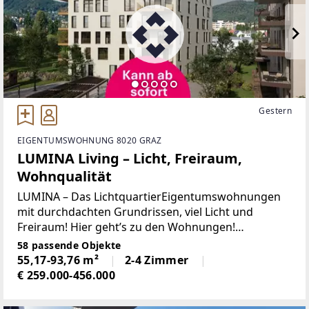
Gestern
EIGENTUMSWOHNUNG 8020 GRAZ
LUMINA Living – Licht, Freiraum,
Wohnqualität
LUMINA – Das LichtquartierEigentumswohnungen
mit durchdachten Grundrissen, viel Licht und
Freiraum! Hier geht’s zu den Wohnungen!
[https://app.visionside.at/lumina/?
58 passende Objekte
a=2262655748570] Mit LUMINA – Das Lichtquartier
55,17-93,76 m²
2-4 Zimmer
€ 259.000-456.000