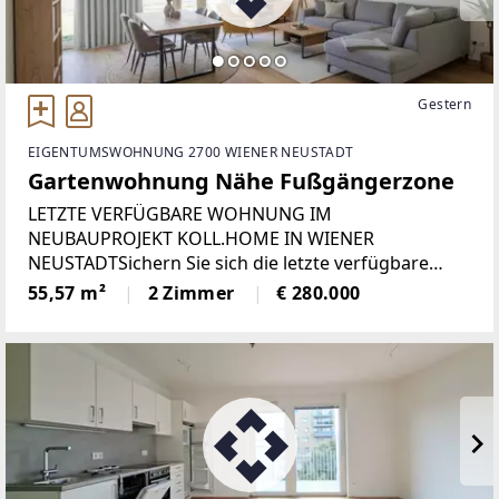
Gestern
EIGENTUMSWOHNUNG 2700 WIENER NEUSTADT
Gartenwohnung Nähe Fußgängerzone
LETZTE VERFÜGBARE WOHNUNG IM
NEUBAUPROJEKT KOLL.HOME IN WIENER
NEUSTADTSichern Sie sich die letzte verfügbare
Eigentumswohnung im modernen Wohnbauprojekt
55,57 m²
2 Zimmer
€ 280.000
KOLL.home im beliebten Bahnhofsviertel von
Wiener Neustadt. Das bereits fertiggestellte
Neubauprojekt