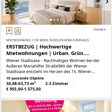
Gestern
MIETWOHNUNG 1150 WIEN, RUDOLFSHEIM-FÜNFHAUS
ERSTBEZUG | Hochwertige
Mietwohnungen | Urban. Grün.
Modern.
Wiener Stadtoase – Nachhaltiges Wohnen bei der
Äußeren Mariahilfer Straße!Mit der Wiener
Stadtoase entsteht im Herzen des 15. Wiener
Gemeindebezirks ein modernes Wohnprojekt, das
19 passende Objekte
nachhaltige Bauweise, innovative Energietechnik
34,68-63,73 m²
2-3 Zimmer
und zeitgemäßen
€ 955,00-1.575,00