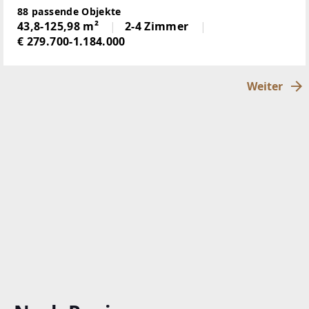
Eigentumswohnungen. Die Wohnflächen reichen
88 passende Objekte
von ca. 39 m² bis 245 m² und bieten Grundrisse mit
43,8-125,98 m²
2-4 Zimmer
zwei bis sechs Zimmern
€ 279.700-1.184.000
Weiter