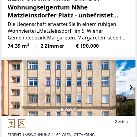
Wohnungseigentum Nähe
Matzleinsdorfer Platz - unbefristet
vermietete
Die Liegenschaft erwartet Sie in einem ruhigen
Wohnviertel „Matzleinsdorf“ im 5. Wiener
Gemeindebezirk Margareten. Margareten ist seit
dem Jahr 1850 Teil Wiens und seit 1861 der 5. Wiener
74,39 m²
2 Zimmer
€ 190.000
Gemeindebezirk. Er liegt innerhalb des Gürtels, der
an Stelle des
Gestern
EIGENTUMSWOHNUNG 1160 WIEN, OTTAKRING