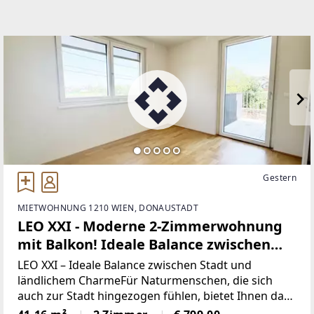
Gestern
MIETWOHNUNG 1210 WIEN, DONAUSTADT
LEO XXI - Moderne 2-Zimmerwohnung
mit Balkon! Ideale Balance zwischen
Stadt und ländlichem Charme
LEO XXI – Ideale Balance zwischen Stadt und
ländlichem CharmeFür Naturmenschen, die sich
auch zur Stadt hingezogen fühlen, bietet Ihnen das
Grätzl am Leopoldauer Platz mit seiner