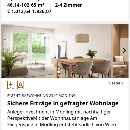
Schlafzimmer, ein Badezimmer mit Toilette,
46,14-102,65 m²
2-4 Zimmer
€ 1.012,64-1.926,07
Gestern
EIGENTUMSWOHNUNG 2340 MÖDLING
Sichere Erträge in gefragter Wohnlage
Anlegerinvestment in Mödling mit nachhaltiger
PerspektiveMit der Wohnhausanlage Am
Fliegenspitz in Mödling entsteht südlich von Wien