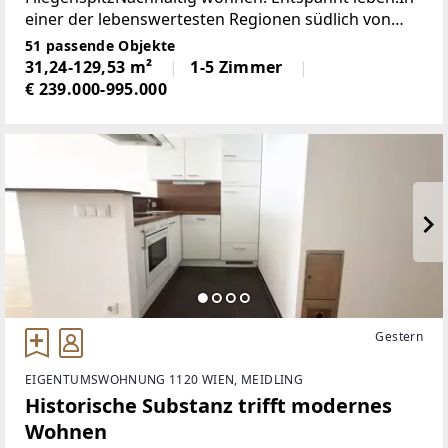
einer der lebenswertesten Regionen südlich von
Wien entsteht ein modernes Wohnensemble, das
51 passende Objekte
Architektur, Nachhaltigkeit und Lebensqualität
31,24-129,53 m²
1-5 Zimmer
harmonisch
€ 239.000-995.000
Gestern
EIGENTUMSWOHNUNG 1120 WIEN, MEIDLING
Historische Substanz trifft modernes
Wohnen