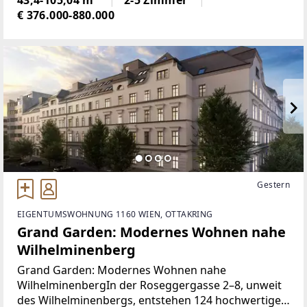
Wohnen mit viel Grün, Gemeinschaft
€ 376.000-880.000
Gestern
EIGENTUMSWOHNUNG 1160 WIEN, OTTAKRING
Grand Garden: Modernes Wohnen nahe
Wilhelminenberg
Grand Garden: Modernes Wohnen nahe
WilhelminenbergIn der Roseggergasse 2–8, unweit
des Wilhelminenbergs, entstehen 124 hochwertige