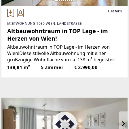
Gestern
MIETWOHNUNG 1030 WIEN, LANDSTRASSE
Altbauwohntraum in TOP Lage - im
Herzen von Wien!
Altbauwohntraum in TOP Lage - im Herzen von
Wien!Diese stilvolle Altbauwohnung mit einer
großzügige Wohnfläche von ca. 138 m² begeistert
mit gesamt 5 Wohnräumen, einer modern
138,81 m²
5 Zimmer
€ 2.990,00
ausgestatteten Einbauküche, zwei Badezimmer in
zeitlosem Design sowie