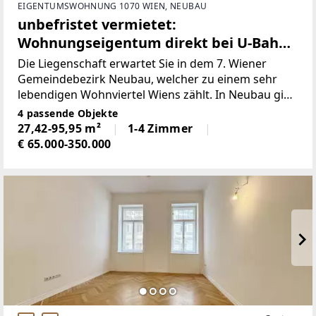
EIGENTUMSWOHNUNG 1070 WIEN, NEUBAU
unbefristet vermietet:
Wohnungseigentum direkt bei U-Bahn
Station Burggasse
Die Liegenschaft erwartet Sie in dem 7. Wiener
Gemeindebezirk Neubau, welcher zu einem sehr
lebendigen Wohnviertel Wiens zählt. In Neubau gibt
es mehrere Galerien, hippe Restaurants und
4 passende Objekte
Geschäfte lokaler Designer. Zu den kulturellen
27,42-95,95 m²
1-4 Zimmer
Attraktionen im MuseumsQuartier
€ 65.000-350.000