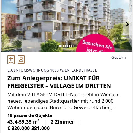
Gestern
EIGENTUMSWOHNUNG 1030 WIEN, LANDSTRASSE
Zum Anlegerpreis: UNIKAT FÜR
FREIGEISTER – VILLAGE IM DRITTEN
Mit dem VILLAGE IM DRITTEN entsteht in Wien ein
neues, lebendiges Stadtquartier mit rund 2.000
Wohnungen, dazu Büro- und Gewerbeflächen,
Nahversorgung sowie Kinderbetreuungs- und
16 passende Objekte
Bildunseinrichtungen, welches das moderne
43,4-59,35 m²
2 Zimmer
Wohnen mit viel Grün, Gemeinschaft
€ 320.000-381.000