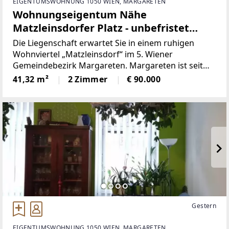
EIGENTUMSWOHNUNG 1050 WIEN, MARGARETEN
Wohnungseigentum Nähe
Matzleinsdorfer Platz - unbefristet
vermietete
Die Liegenschaft erwartet Sie in einem ruhigen
Wohnviertel „Matzleinsdorf“ im 5. Wiener
Gemeindebezirk Margareten. Margareten ist seit
dem Jahr 1850 Teil Wiens und seit 1861 der 5. Wiener
41,32 m²
2 Zimmer
€ 90.000
Gemeindebezirk. Er liegt innerhalb des Gürtels, der
an Stelle des
Gestern
EIGENTUMSWOHNUNG 1050 WIEN, MARGARETEN