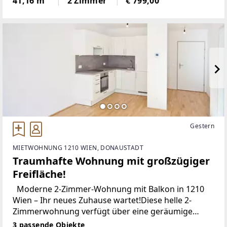
41,16 m²
2 Zimmer
€ 799,00
ausgezeichneten Verkehrsanbindung sowie den
weitläufigen Feldern,
Gestern
MIETWOHNUNG 1210 WIEN, DONAUSTADT
Traumhafte Wohnung mit großzügiger
Freifläche!
Moderne 2-Zimmer-Wohnung mit Balkon in 1210
Wien – Ihr neues Zuhause wartet!Diese helle 2-
Zimmerwohnung verfügt über eine geräumige
Wohnküche mit Balkonzugang, ein ruhiges
3 passende Objekte