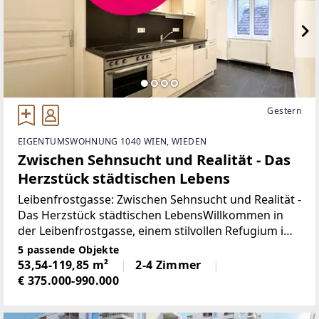
Gestern
EIGENTUMSWOHNUNG 1040 WIEN, WIEDEN
Zwischen Sehnsucht und Realität - Das
Herzstück städtischen Lebens
​​​​​​Leibenfrostgasse: Zwischen Sehnsucht und Realität -
Das Herzstück städtischen LebensWillkommen in
der Leibenfrostgasse, einem stilvollen Refugium im
Herzen des 4. Wiener Gemeindebezirks. Hier treffen
5 passende Objekte
Gründerzeit-Charme und modernes Wohnen
53,54-119,85 m²
2-4 Zimmer
€ 375.000-990.000