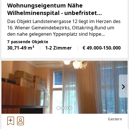
Wohnungseigentum Nähe
Wilhelminenspital - unbefristet
vermietete
Das Objekt Landsteinergasse 12 liegt im Herzen des
16. Wiener Gemeindebezirks, Ottakring.Rund um
den nahe gelegenen Yppenplatz sind hippe
Restaurants mit Außenbereichen zu finden. Am
7 passende Objekte
westlichen Rand von Ottakring lockt der
30,71-49 m²
1-2 Zimmer
€ 49.000-150.000
Wienerwald mit Wanderwegen
Gestern