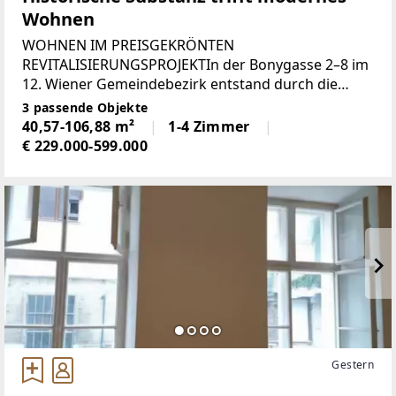
Wohnen
WOHNEN IM PREISGEKRÖNTEN
REVITALISIERUNGSPROJEKTIn der Bonygasse 2–8 im
12. Wiener Gemeindebezirk entstand durch die
behutsame Revitalisierung einer ehemaligen
3 passende Objekte
Metallwarenfabrik ein außergewöhnliches Wohn-
40,57-106,88 m²
1-4 Zimmer
und Geschäftsensemble mit unverwechselbarem
€ 229.000-599.000
Gestern