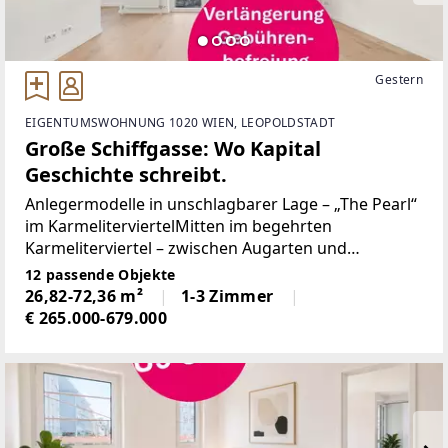
Gestern
EIGENTUMSWOHNUNG 1020 WIEN, LEOPOLDSTADT
Große Schiffgasse: Wo Kapital
Geschichte schreibt.
Anlegermodelle in unschlagbarer Lage – „The Pearl“
im KarmeliterviertelMitten im begehrten
Karmeliterviertel – zwischen Augarten und
Donaukanal – entsteht mit „The Pearl“ eine
12 passende Objekte
außergewöhnliche Investmentchance für Anleger,
26,82-72,36 m²
1-3 Zimmer
die gezielt in Wohnimmobilien
€ 265.000-679.000