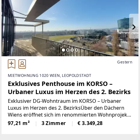
Gestern
MIETWOHNUNG 1020 WIEN, LEOPOLDSTADT
Exklusives Penthouse im KORSO –
Urbaner Luxus im Herzen des 2. Bezirks
Exklusiver DG-Wohntraum im KORSO – Urbaner
Luxus im Herzen des 2. BezirksÜber den Dächern
Wiens eröffnet sich im renommierten Wohnprojekt
KORSO eine außergewöhnliche
97,21 m²
3 Zimmer
€ 3.349,28
Dachgeschosswohnung, die modernes Design,
hochwertige Ausstattung (u.a. Team