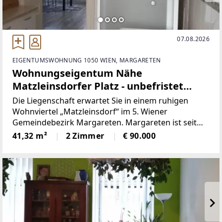
07.08.2026
EIGENTUMSWOHNUNG 1050 WIEN, MARGARETEN
Wohnungseigentum Nähe
Matzleinsdorfer Platz - unbefristet
vermietete
Die Liegenschaft erwartet Sie in einem ruhigen
Wohnviertel „Matzleinsdorf“ im 5. Wiener
Gemeindebezirk Margareten. Margareten ist seit
dem Jahr 1850 Teil Wiens und seit 1861 der 5. Wiener
41,32 m²
2 Zimmer
€ 90.000
Gemeindebezirk. Er liegt innerhalb des Gürtels, der
an Stelle des