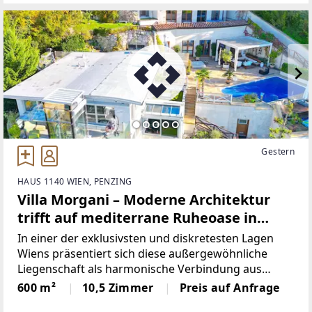
Gestern
HAUS 1140 WIEN, PENZING
Villa Morgani – Moderne Architektur
trifft auf mediterrane Ruheoase in
absoluter Privatsphäre
In einer der exklusivsten und diskretesten Lagen
Wiens präsentiert sich diese außergewöhnliche
Liegenschaft als harmonische Verbindung aus
moderner Architektur und mediterranem Stil.
600 m²
10,5 Zimmer
Preis auf Anfrage
Eingebettet in eine ruhige, grüne Hanglage mit