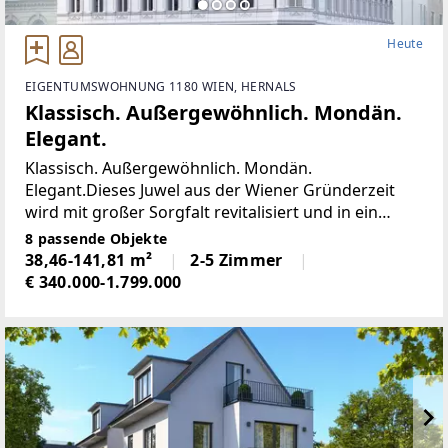
Heute
EIGENTUMSWOHNUNG 1180 WIEN, HERNALS
Klassisch. Außergewöhnlich. Mondän.
Elegant.
Klassisch. Außergewöhnlich. Mondän.
Elegant.Dieses Juwel aus der Wiener Gründerzeit
wird mit großer Sorgfalt revitalisiert und in ein
visionäres Gründerzinshaus verwandelt. Die elegant
8 passende Objekte
gegliederten Fassaden bewahren den historischen
38,46-141,81 m²
2-5 Zimmer
Charme des
€ 340.000-1.799.000