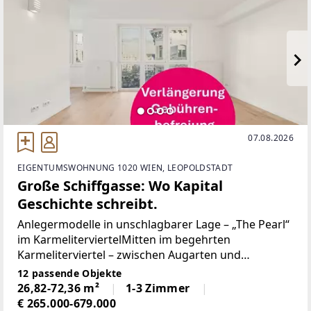
07.08.2026
EIGENTUMSWOHNUNG 1020 WIEN, LEOPOLDSTADT
Große Schiffgasse: Wo Kapital
Geschichte schreibt.
Anlegermodelle in unschlagbarer Lage – „The Pearl“
im KarmeliterviertelMitten im begehrten
Karmeliterviertel – zwischen Augarten und
Donaukanal – entsteht mit „The Pearl“ eine
12 passende Objekte
außergewöhnliche Investmentchance für Anleger,
26,82-72,36 m²
1-3 Zimmer
die gezielt in Wohnimmobilien
€ 265.000-679.000