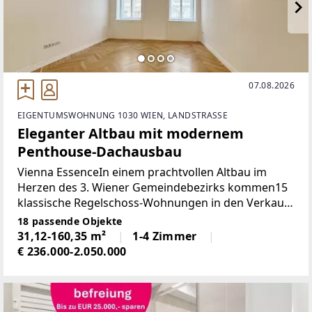
07.08.2026
EIGENTUMSWOHNUNG 1030 WIEN, LANDSTRASSE
Eleganter Altbau mit modernem
Penthouse-Dachausbau
Vienna EssenceIn einem prachtvollen Altbau im
Herzen des 3. Wiener Gemeindebezirks kommen15
klassische Regelschoss-Wohnungen in den Verkauf.
Ergänzt wurde das historische Gebäude durch
18 passende Objekte
einen neu ausgebauten Dachgeschossbereich, in
31,12-160,35 m²
1-4 Zimmer
dem fünf exklusive
€ 236.000-2.050.000