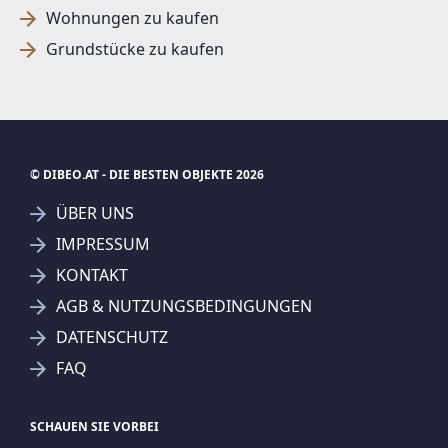
Wohnungen zu kaufen
Grundstücke zu kaufen
SUCHAGENT ANLEGEN FÜR DIE
AKTUELLEN SUCHKRITERIEN
EHL Wohnen GmbH
© DIBEO.AT - DIE BESTEN OBJEKTE 2026
Treffer verfeinern
ÜBER UNS
Ich stimme der Verarbeitung meiner Daten, wie
IMPRESSUM
in den
Datenschutzbestimmungen
beschrieben,
KONTAKT
zu.
AGB & NUTZUNGSBEDINGUNGEN
DATENSCHUTZ
FAQ
Suchagent anlegen
Jetzt Suchagent anlegen
SCHAUEN SIE VORBEI