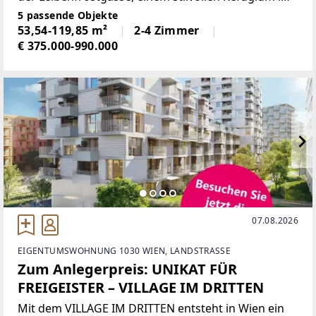
Herzen des 4. Wiener Gemeindebezirks. Hier treffen
5 passende Objekte
Gründerzeit-Charme und modernes Wohnen
53,54-119,85 m²
2-4 Zimmer
€ 375.000-990.000
07.08.2026
EIGENTUMSWOHNUNG 1030 WIEN, LANDSTRASSE
Zum Anlegerpreis: UNIKAT FÜR
FREIGEISTER – VILLAGE IM DRITTEN
Mit dem VILLAGE IM DRITTEN entsteht in Wien ein