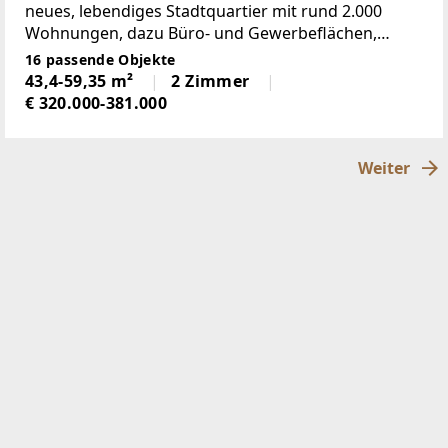
neues, lebendiges Stadtquartier mit rund 2.000
Wohnungen, dazu Büro- und Gewerbeflächen,
Nahversorgung sowie Kinderbetreuungs- und
16 passende Objekte
Bildunseinrichtungen, welches das moderne
43,4-59,35 m²
2 Zimmer
Wohnen mit viel Grün, Gemeinschaft
€ 320.000-381.000
Weiter