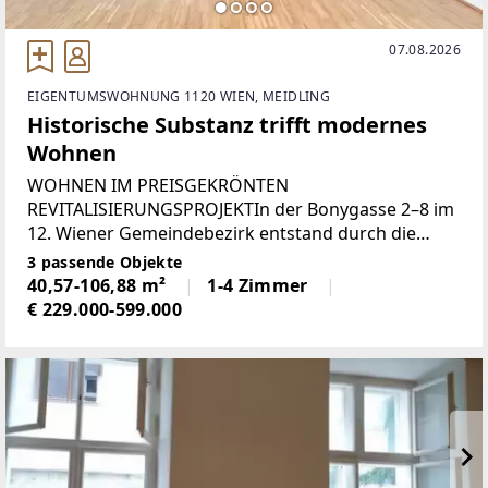
07.08.2026
EIGENTUMSWOHNUNG 1120 WIEN, MEIDLING
Historische Substanz trifft modernes
Wohnen
WOHNEN IM PREISGEKRÖNTEN
REVITALISIERUNGSPROJEKTIn der Bonygasse 2–8 im
12. Wiener Gemeindebezirk entstand durch die
behutsame Revitalisierung einer ehemaligen
3 passende Objekte
Metallwarenfabrik ein außergewöhnliches Wohn-
40,57-106,88 m²
1-4 Zimmer
und Geschäftsensemble mit unverwechselbarem
€ 229.000-599.000