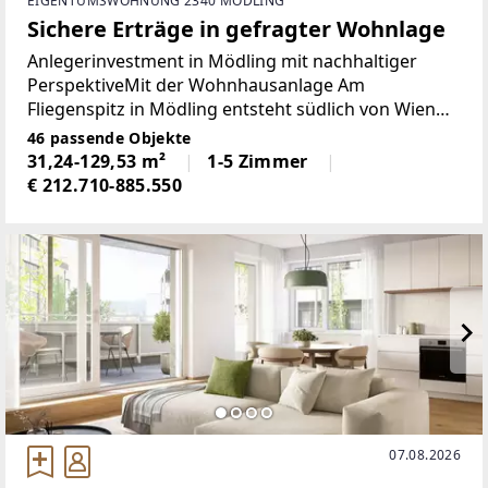
EIGENTUMSWOHNUNG 2340 MÖDLING
Sichere Erträge in gefragter Wohnlage
Anlegerinvestment in Mödling mit nachhaltiger
PerspektiveMit der Wohnhausanlage Am
Fliegenspitz in Mödling entsteht südlich von Wien
ein hochwertiges Wohnprojekt in einer der
46 passende Objekte
gefragtesten Wohnlagen des Wiener Umlands. Die
31,24-129,53 m²
1-5 Zimmer
ruhige, grüne Umgebung
€ 212.710-885.550
07.08.2026