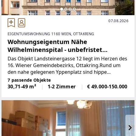
07.08.2026
EIGENTUMSWOHNUNG 1160 WIEN, OTTAKRING
Wohnungseigentum Nähe
Wilhelminenspital - unbefristet
vermietete
Das Objekt Landsteinergasse 12 liegt im Herzen des
16. Wiener Gemeindebezirks, Ottakring.Rund um
den nahe gelegenen Yppenplatz sind hippe
Restaurants mit Außenbereichen zu finden. Am
7 passende Objekte
westlichen Rand von Ottakring lockt der
30,71-49 m²
1-2 Zimmer
€ 49.000-150.000
Wienerwald mit Wanderwegen