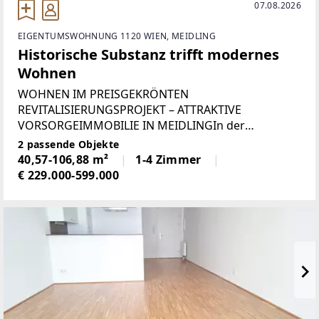
07.08.2026
EIGENTUMSWOHNUNG 1120 WIEN, MEIDLING
Historische Substanz trifft modernes
Wohnen
WOHNEN IM PREISGEKRÖNTEN
REVITALISIERUNGSPROJEKT – ATTRAKTIVE
VORSORGEIMMOBILIE IN MEIDLINGIn der
Bonygasse 2–8 im 12. Wiener Gemeindebezirk
2 passende Objekte
entstand durch die behutsame Revitalisierung ein
40,57-106,88 m²
1-4 Zimmer
außergewöhnliches Wohn- und Geschäftsensemble
€ 229.000-599.000
mit unverwechselbarem