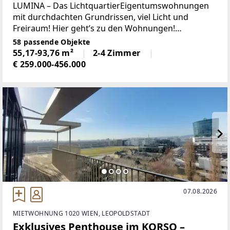
LUMINA – Das LichtquartierEigentumswohnungen
mit durchdachten Grundrissen, viel Licht und
Freiraum! Hier geht’s zu den Wohnungen!
[https://app.visionside.at/lumina/?
58 passende Objekte
a=2262655748570] Mit LUMINA – Das Lichtquartier
55,17-93,76 m²
2-4 Zimmer
€ 259.000-456.000
07.08.2026
MIETWOHNUNG 1020 WIEN, LEOPOLDSTADT
Exklusives Penthouse im KORSO –