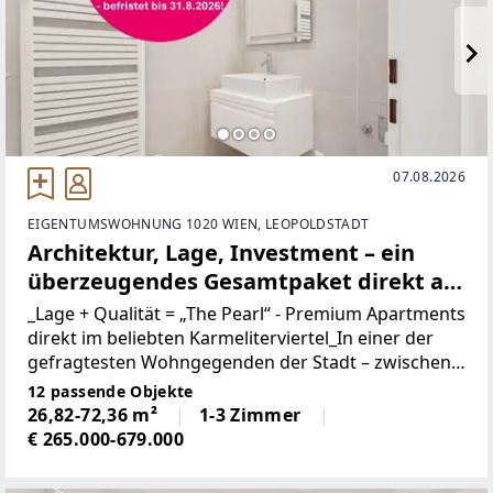
07.08.2026
EIGENTUMSWOHNUNG 1020 WIEN, LEOPOLDSTADT
Architektur, Lage, Investment – ein
überzeugendes Gesamtpaket direkt am
Karmelitermarkt
_Lage + Qualität = „The Pearl“ - Premium Apartments
direkt im beliebten Karmeliterviertel_In einer der
gefragtesten Wohngegenden der Stadt – zwischen
Augarten und Donaukanal gelegen – erwartet Sie
12 passende Objekte
ein Neubauprojekt, das zeitgemäßen Wohnkomfort,
26,82-72,36 m²
1-3 Zimmer
€ 265.000-679.000