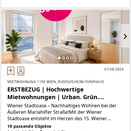
07.08.2026
MIETWOHNUNG 1150 WIEN, RUDOLFSHEIM-FÜNFHAUS
ERSTBEZUG | Hochwertige
Mietwohnungen | Urban. Grün.
Modern.
Wiener Stadtoase – Nachhaltiges Wohnen bei der
Äußeren Mariahilfer Straße!Mit der Wiener
Stadtoase entsteht im Herzen des 15. Wiener
Gemeindebezirks ein modernes Wohnprojekt, das
19 passende Objekte