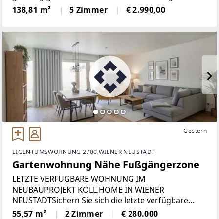
mit gesamt 5 Wohnräumen, einer modern
138,81 m²
5 Zimmer
€ 2.990,00
ausgestatteten Einbauküche, zwei Badezimmer in
zeitlosem Design sowie
Gestern
EIGENTUMSWOHNUNG 2700 WIENER NEUSTADT
Gartenwohnung Nähe Fußgängerzone
LETZTE VERFÜGBARE WOHNUNG IM
NEUBAUPROJEKT KOLL.HOME IN WIENER
NEUSTADTSichern Sie sich die letzte verfügbare
Eigentumswohnung im modernen Wohnbauprojekt
55,57 m²
2 Zimmer
€ 280.000