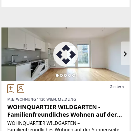
KOLL.home im beliebten Bahnhofsviertel von
Wiener Neustadt. Das bereits fertiggestellte
Neubauprojekt
Gestern
MIETWOHNUNG 1120 WIEN, MEIDLING
WOHNQUARTIER WILDGARTEN -
Familienfreundliches Wohnen auf der
Sonnenseite Wiens direkt am
WOHNQUARTIER WILDGARTEN –
Rosenhügel
Familienfreundliches Wohnen auf der Sonnenseite