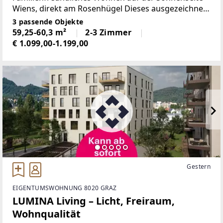
Wiens, direkt am Rosenhügel Dieses ausgezeichnete
Wohnprojekt im 12. Wiener Gemeindebezirk am
3 passende Objekte
Rosenhügel – einem Ausläufer des Wienerwaldes –
59,25-60,3 m²
2-3 Zimmer
verbindet urbanes Leben
€ 1.099,00-1.199,00
Gestern
EIGENTUMSWOHNUNG 8020 GRAZ
LUMINA Living – Licht, Freiraum,
Wohnqualität