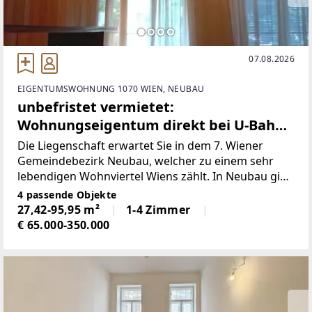
07.08.2026
EIGENTUMSWOHNUNG 1070 WIEN, NEUBAU
unbefristet vermietet:
Wohnungseigentum direkt bei U-Bahn
Station Burggasse
Die Liegenschaft erwartet Sie in dem 7. Wiener
Gemeindebezirk Neubau, welcher zu einem sehr
lebendigen Wohnviertel Wiens zählt. In Neubau gibt
es mehrere Galerien, hippe Restaurants und
4 passende Objekte
Geschäfte lokaler Designer. Zu den kulturellen
27,42-95,95 m²
1-4 Zimmer
Attraktionen im MuseumsQuartier
€ 65.000-350.000