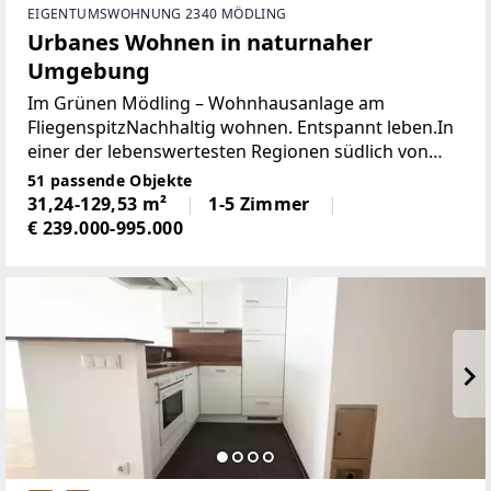
EIGENTUMSWOHNUNG 2340 MÖDLING
Urbanes Wohnen in naturnaher
Umgebung
Im Grünen Mödling – Wohnhausanlage am
FliegenspitzNachhaltig wohnen. Entspannt leben.In
einer der lebenswertesten Regionen südlich von
Wien entsteht ein modernes Wohnensemble, das
51 passende Objekte
Architektur, Nachhaltigkeit und Lebensqualität
31,24-129,53 m²
1-5 Zimmer
harmonisch
€ 239.000-995.000