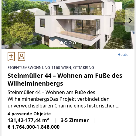
Heute
EIGENTUMSWOHNUNG 1160 WIEN, OTTAKRING
Steinmüller 44 – Wohnen am Fuße des
Wilhelminenbergs
Steinmüller 44 – Wohnen am Fuße des
WilhelminenbergsDas Projekt verbindet den
unverwechselbaren Charme eines historischen
Wiener Villenviertels mit der Klarheit modernen
4 passende Objekte
Wohnbaus. Vier Wohneinheiten auf vier Ebenen
131,42-177,44 m²
3-5 Zimmer
schaffen ein spannungsvolles
€ 1.764.000-1.848.000