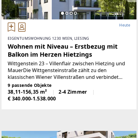
Heute
EIGENTUMSWOHNUNG 1230 WIEN, LIESING
Wohnen mit Niveau – Erstbezug mit
Balkon im Herzen Hietzings
Wittgenstein 23 – Villenflair zwischen Hietzing und
MauerDie Wittgensteinstraße zählt zu den
klassischen Wiener Villenstraßen und verbindet
Rosenhügelstraße mit Speisingerstraße. Hier treffen
9 passende Objekte
Hietzings Flair und das Grün von Mauer
38,11-156,35 m²
2-4 Zimmer
aufeinander.
€ 340.000-1.538.000