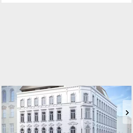
Standort
Prinz-Eugen-Straße 8-10
1040 Wien, Wieden
TELEFON
01 512 76 90
WEBSITE
http://www.ehl.at
EMAIL
office@ehl.at