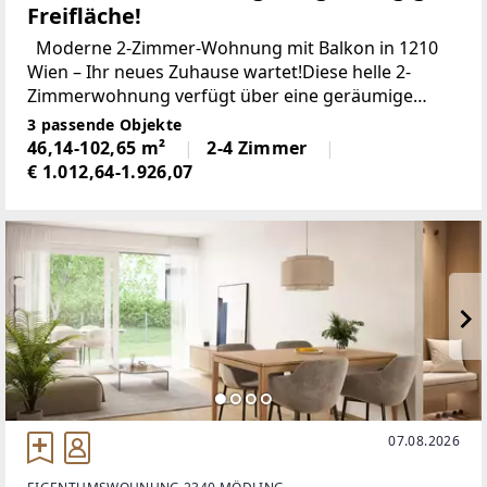
Freifläche!
Moderne 2-Zimmer-Wohnung mit Balkon in 1210
Wien – Ihr neues Zuhause wartet!Diese helle 2-
Zimmerwohnung verfügt über eine geräumige
Wohnküche mit Balkonzugang, ein ruhiges
3 passende Objekte
Schlafzimmer, ein Badezimmer mit Toilette,
46,14-102,65 m²
2-4 Zimmer
€ 1.012,64-1.926,07
07.08.2026