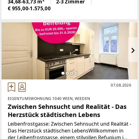
nachhaltige Bauweise, innovative Energietechnik
34,68-63,73 m²
2-3 Zimmer
und zeitgemäßen
€ 955,00-1.575,00
07.08.2026
EIGENTUMSWOHNUNG 1040 WIEN, WIEDEN
Zwischen Sehnsucht und Realität - Das
Herzstück städtischen Lebens
​​​​​​Leibenfrostgasse: Zwischen Sehnsucht und Realität -
Das Herzstück städtischen LebensWillkommen in
der Leibenfrostgasse, einem stilvollen Refugium im