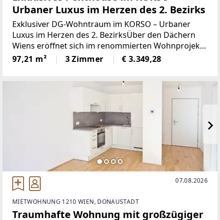
Urbaner Luxus im Herzen des 2. Bezirks
Exklusiver DG-Wohntraum im KORSO – Urbaner
Luxus im Herzen des 2. BezirksÜber den Dächern
Wiens eröffnet sich im renommierten Wohnprojekt
KORSO eine außergewöhnliche
97,21 m²
3 Zimmer
€ 3.349,28
Dachgeschosswohnung, die modernes Design,
hochwertige Ausstattung (u.a. Team
07.08.2026
MIETWOHNUNG 1210 WIEN, DONAUSTADT
Traumhafte Wohnung mit großzügiger