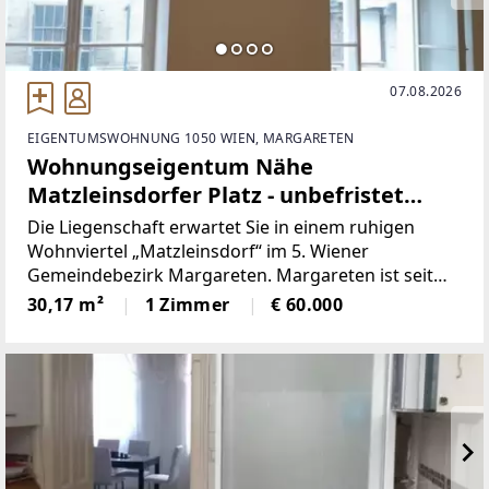
07.08.2026
EIGENTUMSWOHNUNG 1050 WIEN, MARGARETEN
Wohnungseigentum Nähe
Matzleinsdorfer Platz - unbefristet
vermietet
Die Liegenschaft erwartet Sie in einem ruhigen
Wohnviertel „Matzleinsdorf“ im 5. Wiener
Gemeindebezirk Margareten. Margareten ist seit
dem Jahr 1850 Teil Wiens und seit 1861 der 5. Wiener
30,17 m²
1 Zimmer
€ 60.000
Gemeindebezirk. Er liegt innerhalb des Gürtels, der
an Stelle des