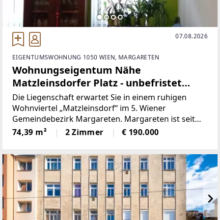
07.08.2026
EIGENTUMSWOHNUNG 1050 WIEN, MARGARETEN
Wohnungseigentum Nähe
Matzleinsdorfer Platz - unbefristet
vermietete
Die Liegenschaft erwartet Sie in einem ruhigen
Wohnviertel „Matzleinsdorf“ im 5. Wiener
Gemeindebezirk Margareten. Margareten ist seit
dem Jahr 1850 Teil Wiens und seit 1861 der 5. Wiener
74,39 m²
2 Zimmer
€ 190.000
Gemeindebezirk. Er liegt innerhalb des Gürtels, der
an Stelle des