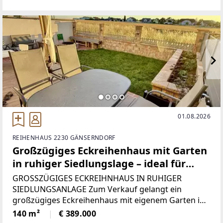
mit einer ausgezeichneten Anbindung an Wien.Die
großzügig geschnittenen Grundstücke
01.08.2026
REIHENHAUS 2230 GÄNSERNDORF
Großzügiges Eckreihenhaus mit Garten
in ruhiger Siedlungslage – ideal für
Familien
GROSSZÜGIGES ECKREIHNHAUS IN RUHIGER
SIEDLUNGSANLAGE Zum Verkauf gelangt ein
großzügiges Eckreihenhaus mit eigenem Garten in
ruhiger und familienfreundlicher Siedlungslage von
140 m²
€ 389.000
Gänserndorf. Die im Jahr 1987 errichtete