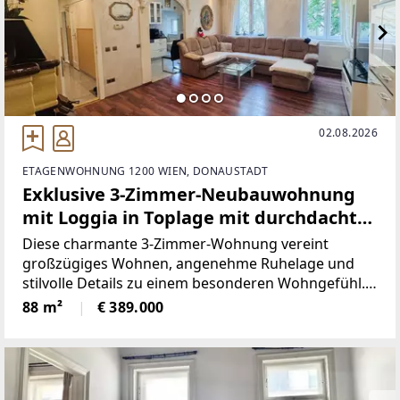
02.08.2026
ETAGENWOHNUNG 1200 WIEN, DONAUSTADT
Exklusive 3-Zimmer-Neubauwohnung
mit Loggia in Toplage mit durchdachter
Raumaufteilung
Diese charmante 3-Zimmer-Wohnung vereint
großzügiges Wohnen, angenehme Ruhelage und
stilvolle Details zu einem besonderen Wohngefühl.
Auf ca. 88 m² Nutzfläche erwartet Sie eine
88 m²
€ 389.000
durchdachte Raumaufteilung mit hellen
Wohnräumen und einer gemütlichen
Atmosphäre.Fakten: