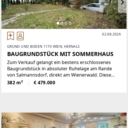
02.08.2026
GRUND UND BODEN 1170 WIEN, HERNALS
BAUGRUNDSTÜCK MIT SOMMERHAUS
Zum Verkauf gelangt ein bestens erschlossenes
Baugrundstück in absoluter Ruhelage am Rande
von Salmannsdorf, direkt am Wienerwald. Diese
Liegenschaft bietet eine seltene Gelegenheit, den
382 m²
€ 479.000
Traum vom Wohnen im Grünen mit der Nähe zur
Wiener Innenstadt zu