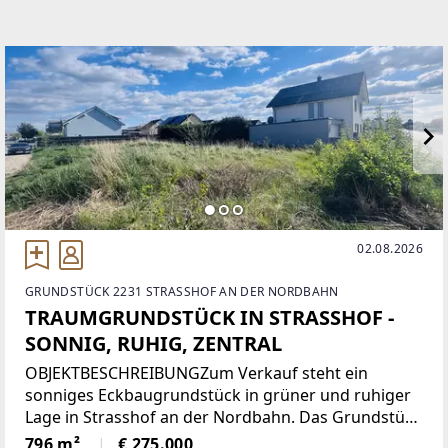
02.08.2026
GRUNDSTÜCK 2231 STRASSHOF AN DER NORDBAHN
TRAUMGRUNDSTÜCK IN STRASSHOF -
SONNIG, RUHIG, ZENTRAL
OBJEKTBESCHREIBUNGZum Verkauf steht ein
sonniges Eckbaugrundstück in grüner und ruhiger
Lage in Strasshof an der Nordbahn. Das Grundstück
ist ohne Bauzwang, ideal für alle, die flexibel planen
796 m²
€ 275.000