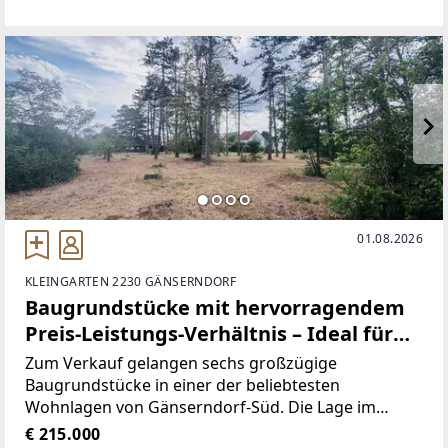
Zimmer- Wintergarten-
01.08.2026
KLEINGARTEN 2230 GÄNSERNDORF
Baugrundstücke mit hervorragendem
Preis-Leistungs-Verhältnis – Ideal für
Eigenheim oder Investment
Zum Verkauf gelangen sechs großzügige
Baugrundstücke in einer der beliebtesten
Wohnlagen von Gänserndorf-Süd. Die Lage im
Wiener Speckgürtel verbindet naturnahes Wohnen
€ 215.000