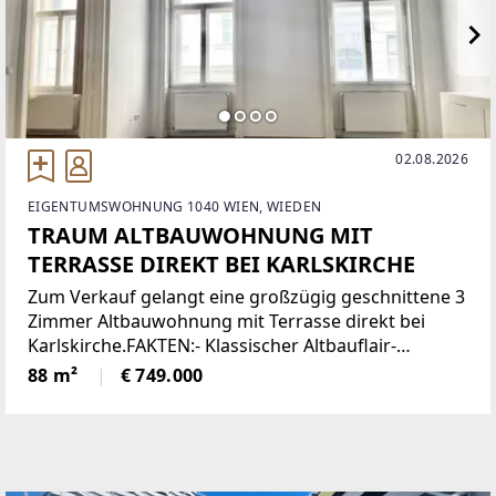
02.08.2026
EIGENTUMSWOHNUNG 1040 WIEN, WIEDEN
TRAUM ALTBAUWOHNUNG MIT
TERRASSE DIREKT BEI KARLSKIRCHE
Zum Verkauf gelangt eine großzügig geschnittene 3
Zimmer Altbauwohnung mit Terrasse direkt bei
Karlskirche.FAKTEN:- Klassischer Altbauflair-
Wohnfläche ca. 88 m2- 3 Zimmer- Terrasse ca. 13
88 m²
€ 749.000
m2- im Hochparterre- Gasetagenheizung-