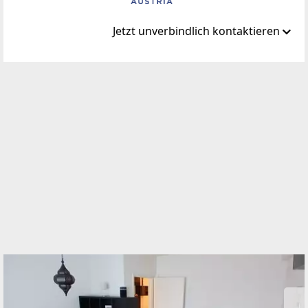
Jetzt unverbindlich kontaktieren
Standort
Karl Benz Weg 58
1210 Wien, Floridsdorf
TELEFON
+43 699 19526962
WEBSITE
https://era.at/de/standort/era-team-
immobilienmanagement-res-real-estate-services-
gmbh
EMAIL
team@era.at