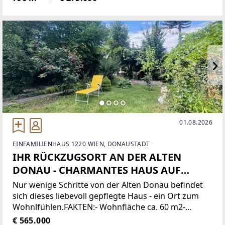
und in einer naturnahen Wohngegend leben
möchten.Mit
01.08.2026
EINFAMILIENHAUS 1220 WIEN, DONAUSTADT
IHR RÜCKZUGSORT AN DER ALTEN
DONAU - CHARMANTES HAUS AUF
EIGENGRUND
Nur wenige Schritte von der Alten Donau befindet
sich dieses liebevoll gepflegte Haus - ein Ort zum
Wohnlfühlen.FAKTEN:- Wohnfläche ca. 60 m2-
Grundstück ca. 361 m2- Eigengrund, kein Pacht!- 3
€ 565.000