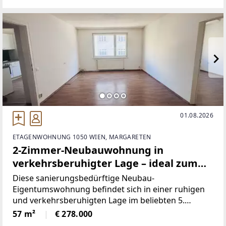
Reihenhausanlage wurde
01.08.2026
ETAGENWOHNUNG 1050 WIEN, MARGARETEN
2-Zimmer-Neubauwohnung in
verkehrsberuhigter Lage – ideal zum
individuellen Gestalten
Diese sanierungsbedürftige Neubau-
Eigentumswohnung befindet sich in einer ruhigen
und verkehrsberuhigten Lage im beliebten 5.
Wiener Gemeindebezirk. Die Wohnung bietet ca. 57
57 m²
€ 278.000
m² Wohnfläche und überzeugt durch ihre gut