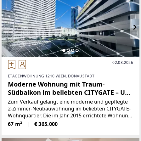
02.08.2026
ETAGENWOHNUNG 1210 WIEN, DONAUSTADT
Moderne Wohnung mit Traum-
Südbalkon im beliebten CITYGATE – U1
in wenigen Gehminuten
Zum Verkauf gelangt eine moderne und gepflegte
2-Zimmer-Neubauwohnung im beliebten CITYGATE-
Wohnquartier. Die im Jahr 2015 errichtete Wohnung
befindet sich im 3. Obergeschoss und überzeugt
67 m²
€ 365.000
durch ihre durchdachte Raumaufteilung sowie
einen großzügigen