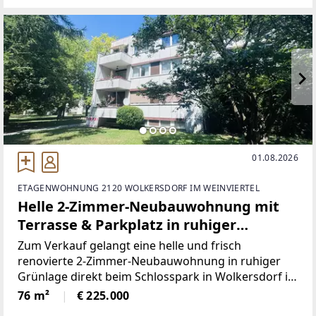
geschnittenen Räume sowie ein angenehmes
01.08.2026
ETAGENWOHNUNG 2120 WOLKERSDORF IM WEINVIERTEL
Helle 2-Zimmer-Neubauwohnung mit
Terrasse & Parkplatz in ruhiger
Grünlage
Zum Verkauf gelangt eine helle und frisch
renovierte 2-Zimmer-Neubauwohnung in ruhiger
Grünlage direkt beim Schlosspark in Wolkersdorf im
Weinviertel. Die Wohnung befindet sich im 1.
76 m²
€ 225.000
Obergeschoss eines gepflegten Wohnhauses und