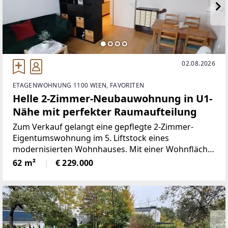
02.08.2026
ETAGENWOHNUNG 1100 WIEN, FAVORITEN
Helle 2-Zimmer-Neubauwohnung in U1-
Nähe mit perfekter Raumaufteilung
Zum Verkauf gelangt eine gepflegte 2-Zimmer-
Eigentumswohnung im 5. Liftstock eines
modernisierten Wohnhauses. Mit einer Wohnfläche
von ca. 62 m² überzeugt die Wohnung durch ihre
62 m²
€ 229.000
großzügigen Wohnräume, die funktionale
Raumaufteilung sowie ihre ausgezeichnete