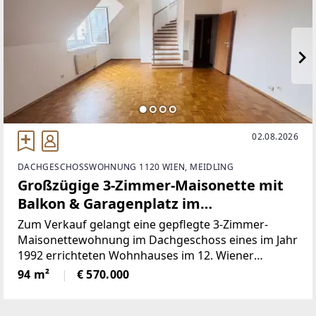
02.08.2026
DACHGESCHOSSWOHNUNG 1120 WIEN, MEIDLING
Großzügige 3-Zimmer-Maisonette mit
Balkon & Garagenplatz im
Dachgeschoss
Zum Verkauf gelangt eine gepflegte 3-Zimmer-
Maisonettewohnung im Dachgeschoss eines im Jahr
1992 errichteten Wohnhauses im 12. Wiener
Gemeindebezirk. Die Wohnung erstreckt sich über
94 m²
€ 570.000
zwei Ebenen und überzeugt durch ihre großzügige
Raumaufteilung, helle