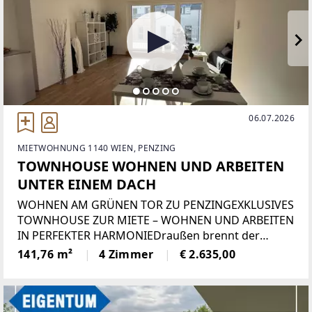
06.07.2026
MIETWOHNUNG 1140 WIEN, PENZING
TOWNHOUSE WOHNEN UND ARBEITEN
UNTER EINEM DACH
WOHNEN AM GRÜNEN TOR ZU PENZINGEXKLUSIVES
TOWNHOUSE ZUR MIETE – WOHNEN UND ARBEITEN
IN PERFEKTER HARMONIEDraußen brennt der
Sommer – drinnen genießen Sie dank moderner
141,76 m²
4 Zimmer
€ 2.635,00
Deckenkühlung und Deckenheizung das ganze Jahr