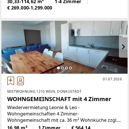
Ausstattung; ideale Freiräume wie Balkon,
30,33-114,62 m²
1-4 Zimmer
€ 269.000-1.299.000
01.07.2026
MIETWOHNUNG 1210 WIEN, DONAUSTADT
WOHNGEMEINSCHAFT mit 4 Zimmer
Wiedervermietung Leonie & Leo -
Wohngemeinschaften 4 Zimmer-
Wohngemeinschaft mit ca. 36 m² Wohnküche zzgl.
ca. 6 m² Loggia/BalkonWG - Zimmer 4 mit 17 m² (lila
16,98 m²
1 Zimmer
€ 564,14