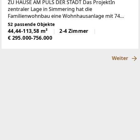
ZU HAUSE AM PULS DER STADT Das ProjektIn
zentraler Lage in Simmering hat die
Familienwohnbau eine Wohnhausanlage mit 74
freifinanzierten Eigentums-Wohneinheiten,
52 passende Objekte
Gewerbeflächen im Erdgeschoß, Kindergarten,
44,44-113,58 m²
2-4 Zimmer
Beherbergungsstätte
€ 295.000-756.000
Weiter