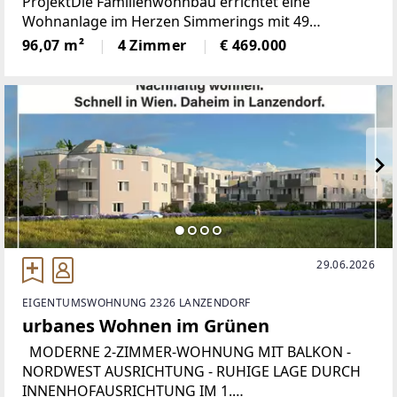
ProjektDie Familienwohnbau errichtet eine
Wohnanlage im Herzen Simmerings mit 49
freifinanzierten Eigentumswohnungen und eigener
96,07 m²
4 Zimmer
€ 469.000
Tiefgarage.Die DetailsLassen
29.06.2026
EIGENTUMSWOHNUNG 2326 LANZENDORF
urbanes Wohnen im Grünen
MODERNE 2-ZIMMER-WOHNUNG MIT BALKON -
NORDWEST AUSRICHTUNG - RUHIGE LAGE DURCH
INNENHOFAUSRICHTUNG IM 1.