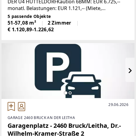
DER U4 HÜTTELDORFKaution 6BMM: EUR 6.725,--
monatl. Belastungen: EUR 1.121,-- (Miete,
Betriebskosten, Verwaltung und
5 passende Objekte
USt.)RAUMAUFTEILUNG: Voraum
51-57,08 m²
2 Zimmer
€ 1.120,89-1.226,62
29.06.2026
GARAGE 2460 BRUCK AN DER LEITHA
Garagenplatz - 2460 Bruck/Leitha, Dr.-
Wilhelm-Kramer-Straße 2