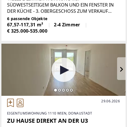
SÜDWESTSEITIGEM BALKON UND EIN FENSTER IN
DER KÜCHE - 3. OBERGESCHOSS ZUM VERKAUF
steht eine großzügige 2-Zimmer-Wohnung mit einer
6 passende Objekte
Wohnnutzfläche von 68 m². Ein
67,57-117,31 m²
2-4 Zimmer
€ 325.000-535.000
29.06.2026
EIGENTUMSWOHNUNG 1110 WIEN, DONAUSTADT
ZU HAUSE DIREKT AN DER U3