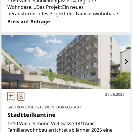
1160 Wien, Sandleitengasse 14-18grüne
Wohnoase….Das ProjektEin neues
herausforderndes Projekt der Familienwohnbau:•
Ca. 60 Wohneinheiten, alle mit Freiflächen.• Zwei
Preis auf Anfrage
29.06.2026
GASTRONOMIE 1210 WIEN, DONAUSTADT
Stadtteilkantine
1210 Wien, Simone-Veil-Gasse 14/1Adie
Familienwohnbau errichtet ab Jänner 2025 eine