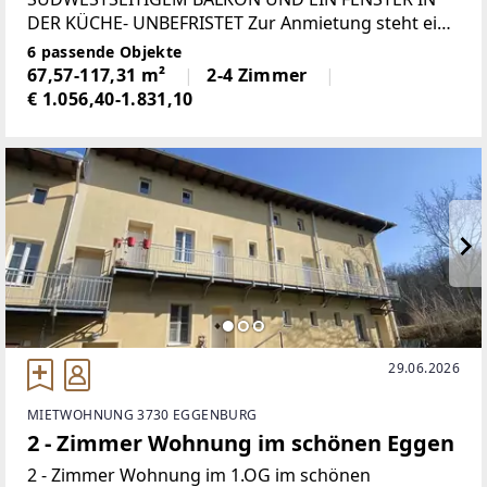
DER KÜCHE- UNBEFRISTET Zur Anmietung steht eine
großzügige 2-Zimmer-Wohnung mit einer
6 passende Objekte
Wohnnutzfläche von 68 m². Ein besonderes
67,57-117,31 m²
2-4 Zimmer
Highlight ist
€ 1.056,40-1.831,10
29.06.2026
MIETWOHNUNG 3730 EGGENBURG
2 - Zimmer Wohnung im schönen Eggen
2 - Zimmer Wohnung im 1.OG im schönen