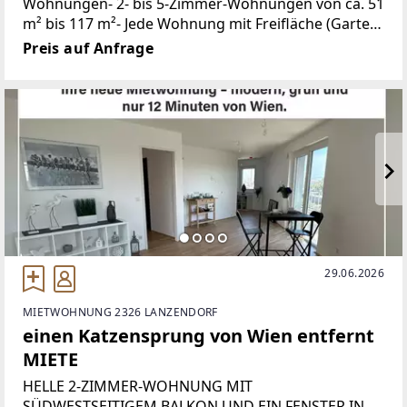
Wohnungen- 2- bis 5-Zimmer-Wohnungen von ca. 51
m² bis 117 m²- Jede Wohnung mit Freifläche (Garten,
Loggia, Balkon, Terrasse)- Kleinkinderspielplatz
Preis auf Anfrage
29.06.2026
MIETWOHNUNG 2326 LANZENDORF
einen Katzensprung von Wien entfernt
MIETE
HELLE 2-ZIMMER-WOHNUNG MIT
SÜDWESTSEITIGEM BALKON UND EIN FENSTER IN