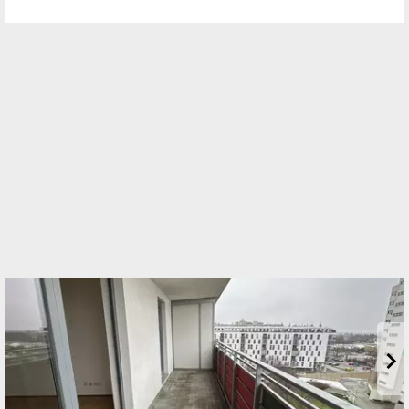
Standort
Märzstraße 1
1150 Wien, Rudolfsheim-Fünfhaus
TELEFON
+43 1 403 41 81
WEBSITE
https://familienwohnbau.at/de/
EMAIL
office@familienwohnbau.at