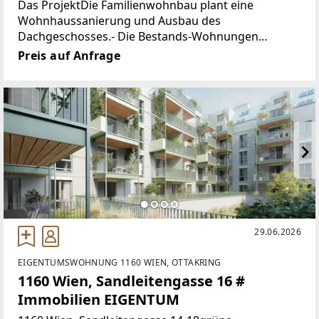
Das ProjektDie Familienwohnbau plant eine
Wohnhaussanierung und Ausbau des
Dachgeschosses.- Die Bestands-Wohnungen
werden saniert und das DG ausgebaut- 23
Preis auf Anfrage
Eigentums-Wohnungen (davon 4 DG-Wohnungen)-
2- bis 4-Zimmer-Wohnungen
29.06.2026
EIGENTUMSWOHNUNG 1160 WIEN, OTTAKRING
1160 Wien, Sandleitengasse 16 #
Immobilien EIGENTUM