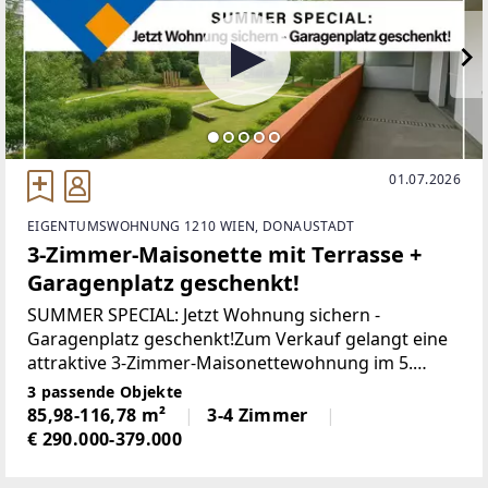
01.07.2026
EIGENTUMSWOHNUNG 1210 WIEN, DONAUSTADT
3-Zimmer-Maisonette mit Terrasse +
Garagenplatz geschenkt!
SUMMER SPECIAL: Jetzt Wohnung sichern -
Garagenplatz geschenkt!Zum Verkauf gelangt eine
attraktive 3-Zimmer-Maisonettewohnung im 5.
Obergeschoss sowie 1. Dachgeschoss mit einer
3 passende Objekte
Wohnfläche von ca. 86 m². Die süd-östlich
85,98-116,78 m²
3-4 Zimmer
€ 290.000-379.000