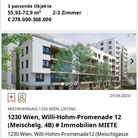
OBERGESCHOSS Zum Verkauf steht diese moderne
3 passende Objekte
2-Zimmer-Wohnung mit 56 m²
55,93-72,9 m²
2-3 Zimmer
€ 278.000-368.000
29.06.2026
MIETWOHNUNG 1230 WIEN, LIESING
1230 Wien, Willi-Hohm-Promenade 12
(Meischelg. 4B) # Immobilien MIETE
1230 Wien, Willi-Hohm-Promenade12 (Meischlgasse