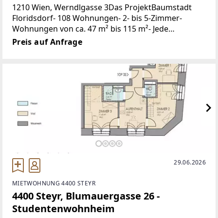
1210 Wien, Werndlgasse 3Das ProjektBaumstadt
Floridsdorf- 108 Wohnungen- 2- bis 5-Zimmer-
Wohnungen von ca. 47 m² bis 115 m²- Jede
Wohnung mit Freifläche (Garten, Balkon, Terrasse)-
Preis auf Anfrage
Gemeinschaftsraum
29.06.2026
MIETWOHNUNG 4400 STEYR
4400 Steyr, Blumauergasse 26 -
Studentenwohnheim