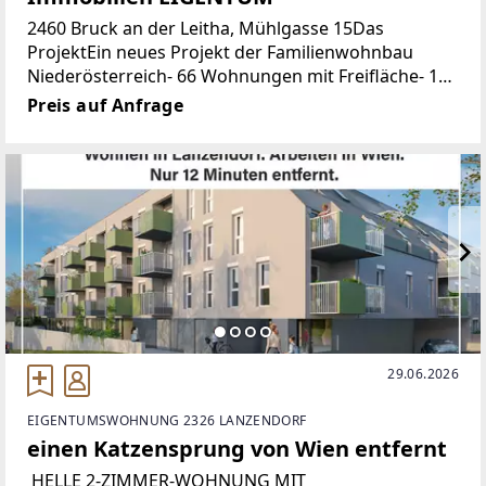
2460 Bruck an der Leitha, Mühlgasse 15Das
ProjektEin neues Projekt der Familienwohnbau
Niederösterreich- 66 Wohnungen mit Freifläche- 134
KFZ-Stellplätze- Deckenheiz/-kühlung Konzept,
Preis auf Anfrage
29.06.2026
EIGENTUMSWOHNUNG 2326 LANZENDORF
einen Katzensprung von Wien entfernt
HELLE 2-ZIMMER-WOHNUNG MIT