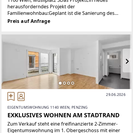
1160 Wien, Musilplatz 3Das ProjektEin neues
herausforderndes Projekt der
Familienwohnbau:Geplant ist die Sanierung des
Altbaus samt Aufzugsanbau, Balkonanbau und
Preis auf Anfrage
Umstieg auf ein klimafreundliches Heizsystem und
ein
29.06.2026
EIGENTUMSWOHNUNG 1140 WIEN, PENZING
EXKLUSIVES WOHNEN AM STADTRAND
Zum Verkauf steht eine freifinanzierte 2-Zimmer-
Eigentumswohnung im 1. Obergeschoss mit einer