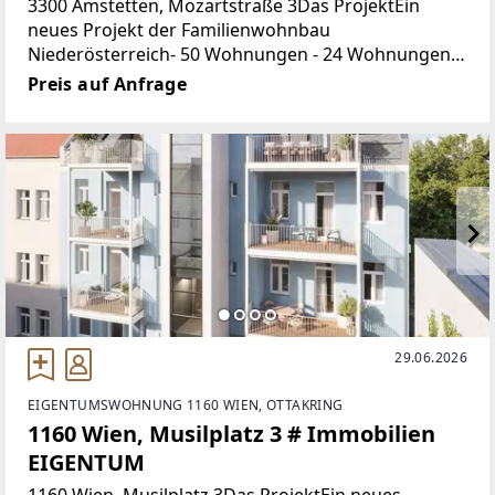
3300 Amstetten, Mozartstraße 3Das ProjektEin
neues Projekt der Familienwohnbau
Niederösterreich- 50 Wohnungen - 24 Wohnungen
mit betreutem Wohnen- 2- bis 5-Zimmer-
Preis auf Anfrage
Wohnungen von ca. 55m² bis
29.06.2026
EIGENTUMSWOHNUNG 1160 WIEN, OTTAKRING
1160 Wien, Musilplatz 3 # Immobilien
EIGENTUM