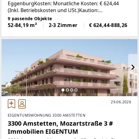
EggenburgKosten: Monatliche Kosten: € 624,44
(Inkl. Betriebskosten und USt.)Kaution:
€3.746,64UnbefristetKeine ProvisionZur
9 passende Objekte
WIEDERVERMIETUNG
52-84,19 m²
2-3 Zimmer
€ 624,44-888,26
29.06.2026
EIGENTUMSWOHNUNG 3300 AMSTETTEN
3300 Amstetten, Mozartstraße 3 #
Immobilien EIGENTUM