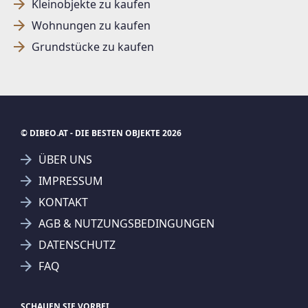
Kleinobjekte zu kaufen
Wohnungen zu kaufen
Grundstücke zu kaufen
© DIBEO.AT - DIE BESTEN OBJEKTE 2026
ÜBER UNS
IMPRESSUM
KONTAKT
SUCHAGENT ANLEGEN FÜR DIE
AKTUELLEN SUCHKRITERIEN
AGB & NUTZUNGSBEDINGUNGEN
DATENSCHUTZ
Familienwohnbau gemeinnützige Bau- und Siedlungsgesellschaft
m.b.H.
FAQ
Treffer verfeinern
Ich stimme der Verarbeitung meiner Daten, wie
SCHAUEN SIE VORBEI