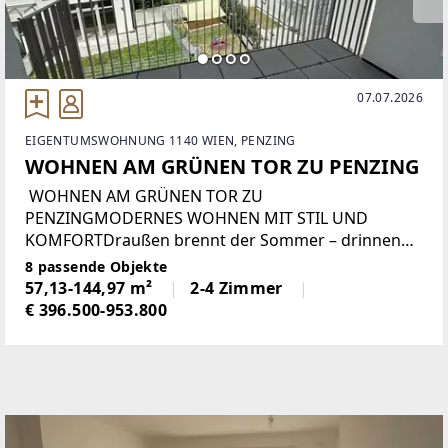
07.07.2026
EIGENTUMSWOHNUNG 1140 WIEN, PENZING
WOHNEN AM GRÜNEN TOR ZU PENZING
WOHNEN AM GRÜNEN TOR ZU
PENZINGMODERNES WOHNEN MIT STIL UND
KOMFORTDraußen brennt der Sommer – drinnen
genießen Sie dank moderner Deckenkühlung und
8 passende Objekte
Deckenheizung das ganze Jahr über ein
57,13-144,97 m²
2-4 Zimmer
angenehmes Wohnklima.
€ 396.500-953.800