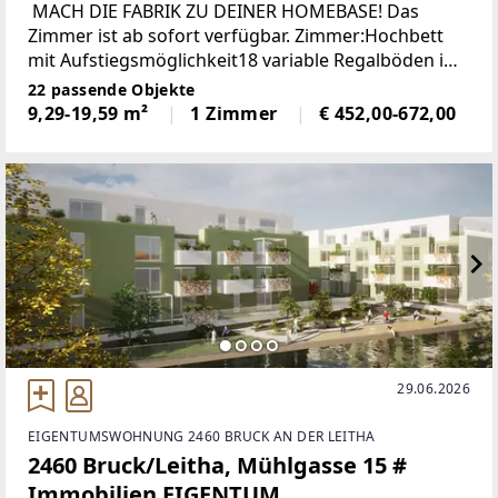
MACH DIE FABRIK ZU DEINER HOMEBASE! Das
Zimmer ist ab sofort verfügbar. Zimmer:Hochbett
mit Aufstiegsmöglichkeit18 variable Regalböden im
AufstiegsmöbelLeselampe am
22 passende Objekte
HochbettLattenrostMatratzeNachtboard1
9,29-19,59 m²
1 Zimmer
€ 452,00-672,00
29.06.2026
EIGENTUMSWOHNUNG 2460 BRUCK AN DER LEITHA
2460 Bruck/Leitha, Mühlgasse 15 #
Immobilien EIGENTUM