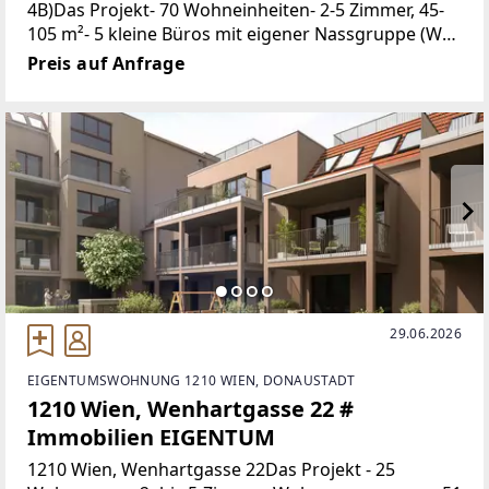
4B)Das Projekt- 70 Wohneinheiten- 2-5 Zimmer, 45-
105 m²- 5 kleine Büros mit eigener Nassgruppe (WC
und Waschbecken)- 34 PKW Stellplätze in der
Preis auf Anfrage
Tiefgarage-
29.06.2026
EIGENTUMSWOHNUNG 1210 WIEN, DONAUSTADT
1210 Wien, Wenhartgasse 22 #
Immobilien EIGENTUM
1210 Wien, Wenhartgasse 22Das Projekt - 25