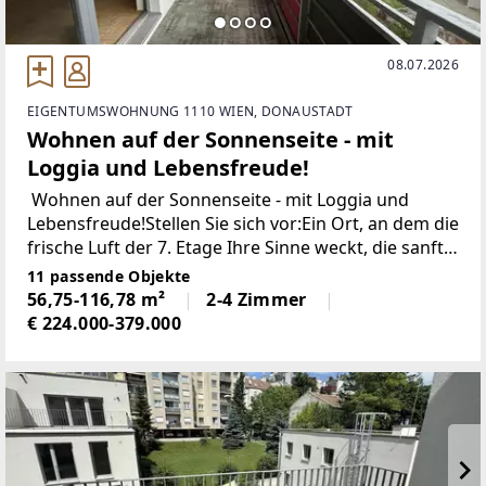
08.07.2026
EIGENTUMSWOHNUNG 1110 WIEN, DONAUSTADT
Wohnen auf der Sonnenseite - mit
Loggia und Lebensfreude!
Wohnen auf der Sonnenseite - mit Loggia und
Lebensfreude!Stellen Sie sich vor:Ein Ort, an dem die
frische Luft der 7. Etage Ihre Sinne weckt, die sanfte
Sonne die Loggia küsst und der Raum Ihre Seele
11 passende Objekte
umarmt.
56,75-116,78 m²
2-4 Zimmer
€ 224.000-379.000