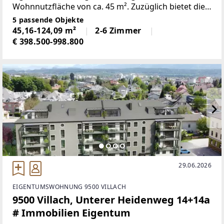
Wohnnutzfläche von ca. 45 m². Zuzüglich bietet die
Wohnung einen ca. 9 m² großen Balkon sowie einen
5 passende Objekte
ca. 28 m² großen Garten im
45,16-124,09 m²
2-6 Zimmer
€ 398.500-998.800
29.06.2026
EIGENTUMSWOHNUNG 9500 VILLACH
9500 Villach, Unterer Heidenweg 14+14a
# Immobilien Eigentum