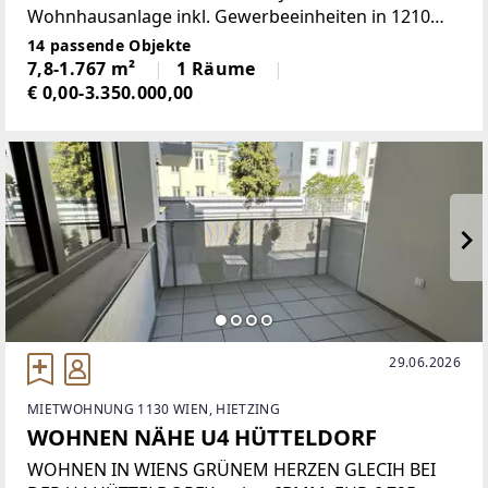
Wohnhausanlage inkl. Gewerbeeinheiten in 1210
Wien, Simone-Veil-Gasse 14 und Dückegasse 22.
14 passende Objekte
(Bpl.J, An der Schanze) Im EG dieser
7,8-1.767 m²
1 Räume
Wohnhausanlage
€ 0,00-3.350.000,00
29.06.2026
MIETWOHNUNG 1130 WIEN, HIETZING
WOHNEN NÄHE U4 HÜTTELDORF
WOHNEN IN WIENS GRÜNEM HERZEN GLECIH BEI