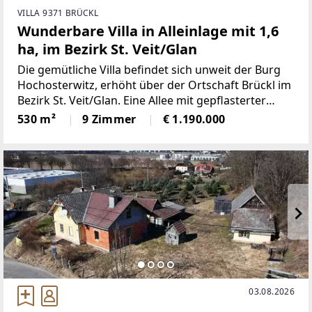
VILLA 9371 BRÜCKL
Wunderbare Villa in Alleinlage mit 1,6
ha, im Bezirk St. Veit/Glan
Die gemütliche Villa befindet sich unweit der Burg
Hochosterwitz, erhöht über der Ortschaft Brückl im
Bezirk St. Veit/Glan. Eine Allee mit gepflasterter
Zufahrt führt zur eingefriedeten Liegenschaft. Das
530 m²
9 Zimmer
€ 1.190.000
großzügig angelegte Wohnhaus mit gesamt ca. 530
03.08.2026