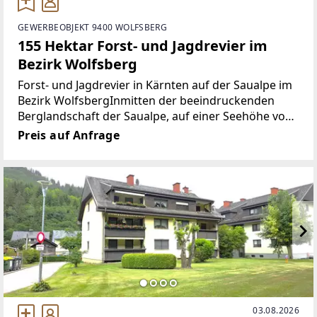
GEWERBEOBJEKT 9400 WOLFSBERG
155 Hektar Forst- und Jagdrevier im
Bezirk Wolfsberg
Forst- und Jagdrevier in Kärnten auf der Saualpe im
Bezirk WolfsbergInmitten der beeindruckenden
Berglandschaft der Saualpe, auf einer Seehöhe von
1.200 bis 1.600 Metern, gelangt dieses sehr schön
Preis auf Anfrage
gelegene und vollständig arrondierte Revier mit
rund
03.08.2026