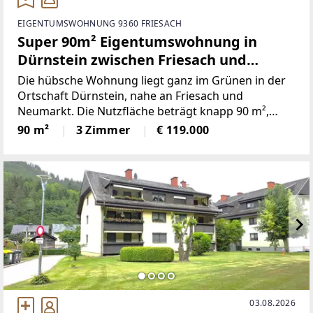
EIGENTUMSWOHNUNG 9360 FRIESACH
Super 90m² Eigentumswohnung in
Dürnstein zwischen Friesach und
Neumarkt
Die hübsche Wohnung liegt ganz im Grünen in der
Ortschaft Dürnstein, nahe an Friesach und
Neumarkt. Die Nutzfläche beträgt knapp 90 m²,
davon sind etwa 7,7 m² Loggia. Die Wohnung ist mit
90 m²
3 Zimmer
€ 119.000
einem neu renovierten Badezimmer mit Dusche
ausgestattet. Die Toilette
03.08.2026