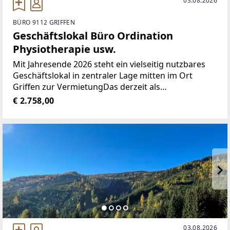
03.08.2026
BÜRO 9112 GRIFFEN
Geschäftslokal Büro Ordination
Physiotherapie usw.
Mit Jahresende 2026 steht ein vielseitig nutzbares
Geschäftslokal in zentraler Lage mitten im Ort
Griffen zur VermietungDas derzeit als
Gesundheitszentrum betriebene Objekt befindet
€ 2.758,00
sich im Erdgeschoss und verfügt zur Zeit über neun
Räume zzgl. Sanitäranlagen.Ein
03.08.2026