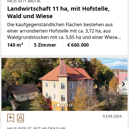
HAUS 9371 BRÜCKL
Landwirtschaft 11 ha, mit Hofstelle,
Wald und Wiese
Die kaufgegenständlichen Flächen bestehen aus
einer arrondierten Hofstelle mit ca. 3,72 ha, aus
Waldgrundstücken mit ca. 5,65 ha und einer Wiese
mit ca. 1,88 ha. Wald und Wiese sind etwa 3,5 km
140 m²
5 Zimmer
€ 660.000
von der Hofstelle entfernt.Die Hofstelle ist noch bis
03.08.2026
HAUS 9300 ST. VEIT AN DER GLAN