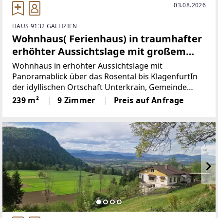
03.08.2026
HAUS 9132 GALLIZIEN
Wohnhaus( Ferienhaus) in traumhafter
erhöhter Aussichtslage mit großem
sonnigen Grundstück und eigener
Wohnhaus in erhöhter Aussichtslage mit
Quelle
Panoramablick über das Rosental bis KlagenfurtIn
der idyllischen Ortschaft Unterkrain, Gemeinde
Gallizien, präsentiert sich diese interessante
239 m²
9 Zimmer
Preis auf Anfrage
Immobilie in sonniger und erhöhter Aussichtslage
mit einem beeindruckenden