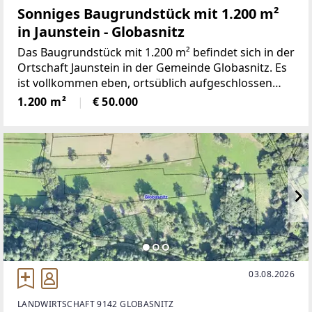
Sonniges Baugrundstück mit 1.200 m²
in Jaunstein - Globasnitz
Das Baugrundstück mit 1.200 m² befindet sich in der
Ortschaft Jaunstein in der Gemeinde Globasnitz. Es
ist vollkommen eben, ortsüblich aufgeschlossen
und über eine Gemeindestrasse problemlos
1.200 m²
€ 50.000
erreichbar. Das Grundstück hat eine sonnige Lage
und der Solarkataster
03.08.2026
LANDWIRTSCHAFT 9142 GLOBASNITZ