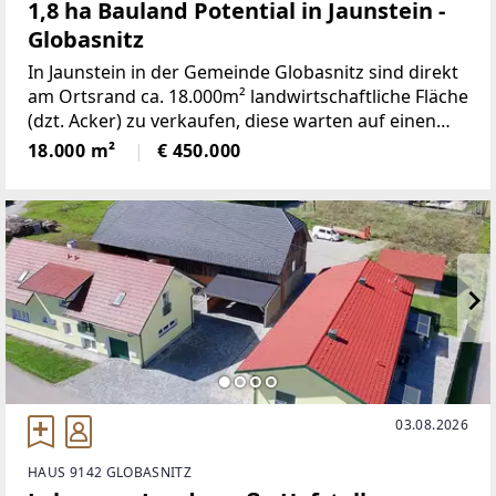
1,8 ha Bauland Potential in Jaunstein -
Globasnitz
In Jaunstein in der Gemeinde Globasnitz sind direkt
am Ortsrand ca. 18.000m² landwirtschaftliche Fläche
(dzt. Acker) zu verkaufen, diese warten auf einen
Entwickler für Immobilien. Es ist ein großes
18.000 m²
€ 450.000
Widmungspotential für zukünftiges Bauland. Auch
das
03.08.2026
HAUS 9142 GLOBASNITZ