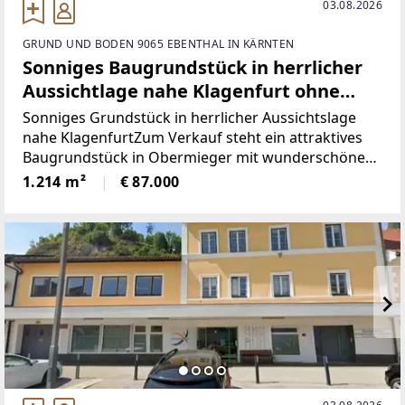
03.08.2026
GRUND UND BODEN 9065 EBENTHAL IN KÄRNTEN
Sonniges Baugrundstück in herrlicher
Aussichtlage nahe Klagenfurt ohne
Bebauungsverpflichtung
Sonniges Grundstück in herrlicher Aussichtslage
nahe KlagenfurtZum Verkauf steht ein attraktives
Baugrundstück in Obermieger mit wunderschöner
sonniger Aussichtslage und Blick Richtung
1.214 m²
€ 87.000
Klagenfurt. Die ruhige Lage kombiniert naturnahes
Wohnen mit der