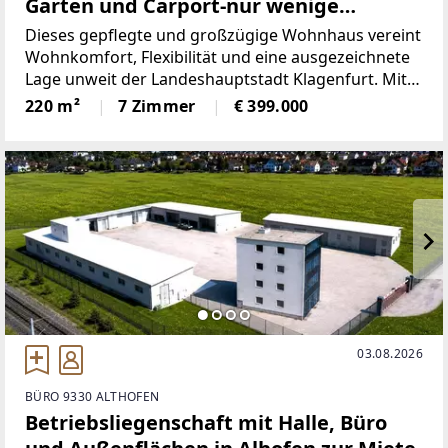
Garten und Carport-nur wenige
Minuten von Klagenfurt entfernt.
Dieses gepflegte und großzügige Wohnhaus vereint
Wohnkomfort, Flexibilität und eine ausgezeichnete
Lage unweit der Landeshauptstadt Klagenfurt. Mit
zwei nahezu identisch aufgeteilten Wohnebenen
220 m²
7 Zimmer
€ 399.000
bietet die Immobilie ideale Voraussetzungen für
eine Großfamilie,
03.08.2026
BÜRO 9330 ALTHOFEN
Betriebsliegenschaft mit Halle, Büro