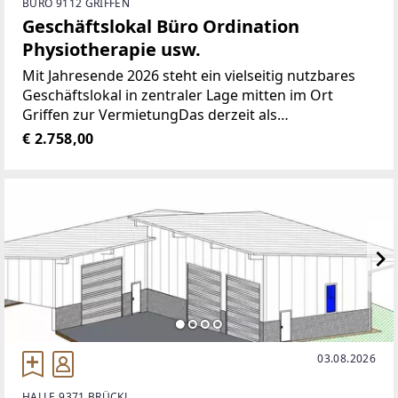
BÜRO 9112 GRIFFEN
Geschäftslokal Büro Ordination
Physiotherapie usw.
Mit Jahresende 2026 steht ein vielseitig nutzbares
Geschäftslokal in zentraler Lage mitten im Ort
Griffen zur VermietungDas derzeit als
Gesundheitszentrum betriebene Objekt befindet
€ 2.758,00
sich im Erdgeschoss und verfügt zur Zeit über neun
Räume zzgl. Sanitäranlagen.Ein
03.08.2026
HALLE 9371 BRÜCKL