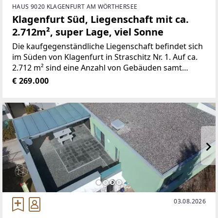
HAUS 9020 KLAGENFURT AM WÖRTHERSEE
Klagenfurt Süd, Liegenschaft mit ca.
2.712m², super Lage, viel Sonne
Die kaufgegenständliche Liegenschaft befindet sich
im Süden von Klagenfurt in Straschitz Nr. 1. Auf ca.
2.712 m² sind eine Anzahl von Gebäuden samt
Wohnhaus. Die vorhandenen Gebäude sind
€ 269.000
durchwegs sanierungs- und renovierungs
bedürftig. Die Liegenschaft
03.08.2026