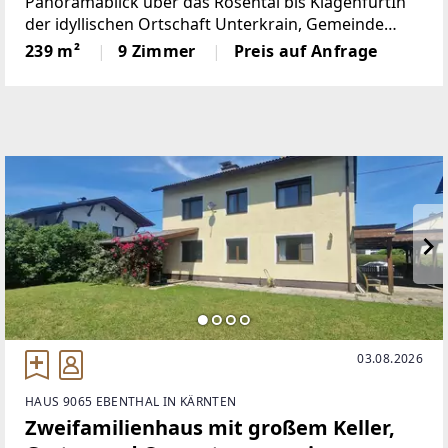
Quelle
Panoramablick über das Rosental bis KlagenfurtIn
der idyllischen Ortschaft Unterkrain, Gemeinde
Gallizien, präsentiert sich diese interessante
239 m²
9 Zimmer
Preis auf Anfrage
Immobilie in sonniger und erhöhter Aussichtslage
mit einem beeindruckenden
03.08.2026
HAUS 9065 EBENTHAL IN KÄRNTEN
Zweifamilienhaus mit großem Keller,