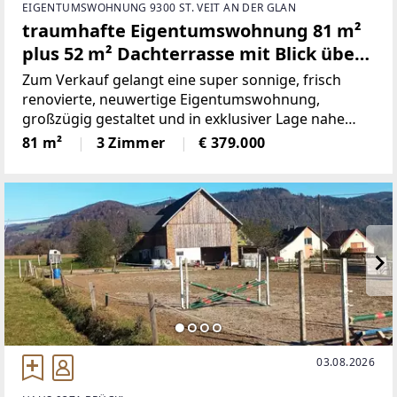
EIGENTUMSWOHNUNG 9300 ST. VEIT AN DER GLAN
traumhafte Eigentumswohnung 81 m²
plus 52 m² Dachterrasse mit Blick über
St. Veit/Glan und Carport
Zum Verkauf gelangt eine super sonnige, frisch
renovierte, neuwertige Eigentumswohnung,
großzügig gestaltet und in exklusiver Lage nahe
dem Zentrum der Herzogstadt St. Veit/Glan!Die 81
81 m²
3 Zimmer
€ 379.000
m² große Wohnung befindet sich im ersten Stock
eines 4 Parteien
03.08.2026