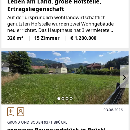
Leben am Land, große Hofstelle,
Ertragsliegenschaft
Auf der ursprünglich wohl landwirtschaftlich
genutzten Hofstelle wurden zwei Wohngebäude
neu errichtet. Das Haupthaus hat 3 vermietete
Wohnungen mit gesamt 200m² Fläche, das
326 m²
15 Zimmer
€ 1.200.000
Nebenhaus hat 2 vermietete Wohnungen mit
gesamt 126 m² Fläche. Das alte Wirtschaftgebäude
03.08.2026
GRUND UND BODEN 9371 BRÜCKL
sonniges Baugrundstück in Brückl