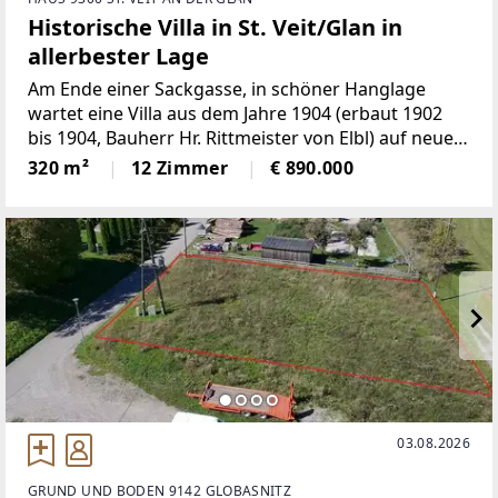
Historische Villa in St. Veit/Glan in
allerbester Lage
Am Ende einer Sackgasse, in schöner Hanglage
wartet eine Villa aus dem Jahre 1904 (erbaut 1902
bis 1904, Bauherr Hr. Rittmeister von Elbl) auf neue
Bewohner. Das besondere Wohnjuwel stammt aus
320 m²
12 Zimmer
€ 890.000
einer längst vergangenen Epoche, ist mit zeitloser,
eleganter
03.08.2026
GRUND UND BODEN 9142 GLOBASNITZ