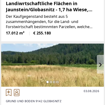
Landiwrtschaftliche Flächen in
Jaunstein/Globasnitz - 1,7 ha Wiese,
Weide, Wald
Der Kaufgegenstand besteht aus 5
zusammenhängenden, für die Land- und
Forstwirtschaft bestimnmten Parzellen, welche
derzeit als Wiese/Weide genutzt werden. Eine
17.012 m²
€ 255.180
Parzelle ist Wald. Die Flächen liegen durchwegs im
Süden der Ortschaft Jaunstein und grenzen
03.08.2026
GRUND UND BODEN 9142 GLOBASNITZ