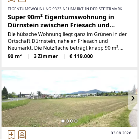
EIGENTUMSWOHNUNG 9323 NEUMARKT IN DER STEIERMARK
Super 90m² Eigentumswohnung in
Dürnstein zwischen Friesach und
Neumarkt
Die hübsche Wohnung liegt ganz im Grünen in der
Ortschaft Dürnstein, nahe an Friesach und
Neumarkt. Die Nutzfläche beträgt knapp 90 m²,
davon sind etwa 7,7 m² Loggia. Die Wohnung ist mit
90 m²
3 Zimmer
€ 119.000
einem neu renovierten Badezimmer mit Dusche
ausgestattet. Die Toilette
03.08.2026