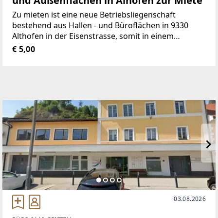
und Außenflächen in Alhofen zur Miete
Zu mieten ist eine neue Betriebsliegenschaft
bestehend aus Hallen - und Büroflächen in 9330
Althofen in der Eisenstrasse, somit in einem
pulsierenden Gewerbezentrum der Kärntner
€ 5,00
Wirtschaftsmetropole Althofen. Die Gebäude sind
gerade im Bau befindlich
03.08.2026