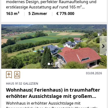
modernes Design, perfekter Raumaufteilung und
erstklassige Ausstattung auf rund 165 m²
Wohnfläche. Mit insgesamt 3 Schlafräumen im
163 m²
5 Zimmer
€ 779.000
Obergeschoß und ein weiteres, mögliches
Schlafzimmer im Erdgeschoß bietet die
03.08.2026
HAUS 9132 GALLIZIEN
Wohnhaus( Ferienhaus) in traumhafter
erhöhter Aussichtslage mit großem
sonnigen Grundstück und eigener
Wohnhaus in erhöhter Aussichtslage mit