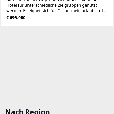
Hotel für unterschiedliche Zielgruppen genutzt
werden. Es eignet sich für Gesundheitsurlaube oder
auch Sporturlaube mit Radfahren, Wandern, Angeln,
€ 695.000
Schwimmen und Wintersport. Auch größere
Buchungen von Schulen,
Nach Region