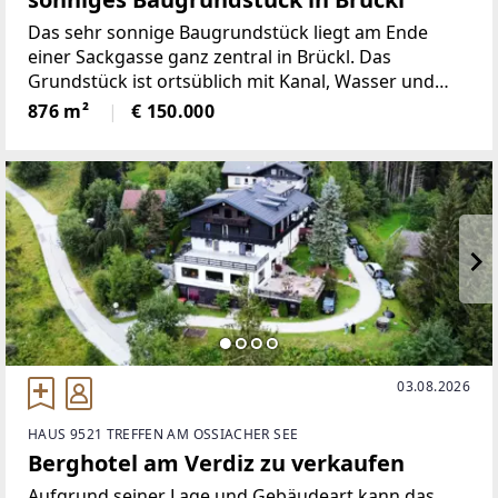
Das sehr sonnige Baugrundstück liegt am Ende
einer Sackgasse ganz zentral in Brückl. Das
Grundstück ist ortsüblich mit Kanal, Wasser und
Strom aufgeschlossen, Leitungen befinden sich im
876 m²
€ 150.000
Aufschließungsweg.Das Grundstück ist sofort
verfügbar und hat
03.08.2026
HAUS 9521 TREFFEN AM OSSIACHER SEE
Berghotel am Verdiz zu verkaufen
Aufgrund seiner Lage und Gebäudeart kann das