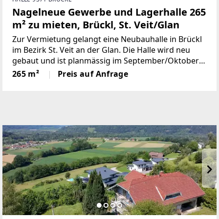
Nagelneue Gewerbe und Lagerhalle 265
m² zu mieten, Brückl, St. Veit/Glan
Zur Vermietung gelangt eine Neubauhalle in Brückl
im Bezirk St. Veit an der Glan. Die Halle wird neu
gebaut und ist planmässig im September/Oktober
2026 bezugsfertig. Die Nutzfläche beträgt gesamt
265 m²
Preis auf Anfrage
ca. 265 m² zuzüglich befestigte Hofflächen mit ca.
300