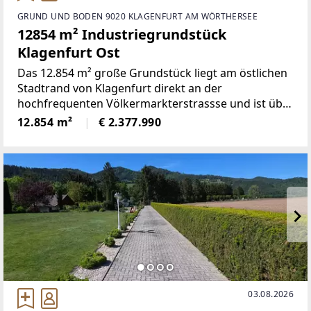
GRUND UND BODEN 9020 KLAGENFURT AM WÖRTHERSEE
12854 m² Industriegrundstück
Klagenfurt Ost
Das 12.854 m² große Grundstück liegt am östlichen
Stadtrand von Klagenfurt direkt an der
hochfrequenten Völkermarkterstrassse und ist über
Schülerweg und Kohleweg aufgeschlossen und
12.854 m²
€ 2.377.990
erreichbar. Direkt angrenzend sind
Gewerbebetriebe und Straßen bzw. Acker.
03.08.2026