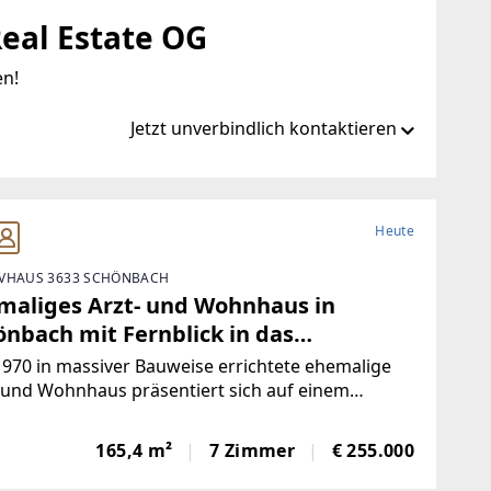
eal Estate OG
en!
Jetzt unverbindlich kontaktieren
l.estate/
Heute
VHAUS 3633 SCHÖNBACH
estate
maliges Arzt- und Wohnhaus in
önbach mit Fernblick in das
dviertel
970 in massiver Bauweise errichtete ehemalige
 und Wohnhaus präsentiert sich auf einem
ügigen Grundstück und gliedert sich in drei
en.Der zentrale Zugang im Erdgeschoss führt
165,4 m²
7 Zimmer
€ 255.000
einen Vorraum in den Zentralen Flur, von dem