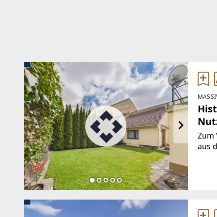
MASSI
His
Nut
Her
Zum V
aus d
Zwett
beso
inne