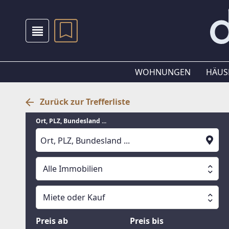
WOHNUNGEN
HÄUS
Zurück zur Trefferliste
Ort, PLZ, Bundesland ...
Alle Immobilien
Alle Immobilien
Miete oder Kauf
Suche läuft
Wohnungen
Miete oder Kauf
Preis ab
Preis bis
Häuser