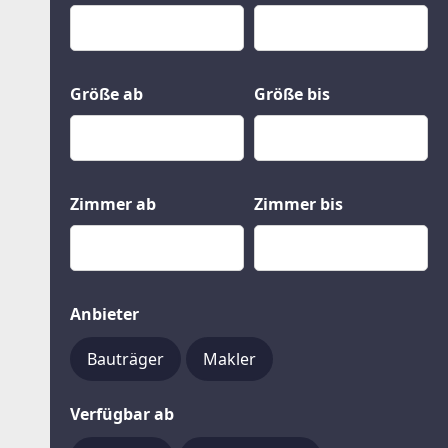
Kauf
Gewerbeobjekte
Miete
Grund und Boden
Mietkauf
Kleinobjekte
Größe ab
Größe bis
Zimmer ab
Zimmer bis
Anbieter
Bauträger
Makler
Verfügbar ab