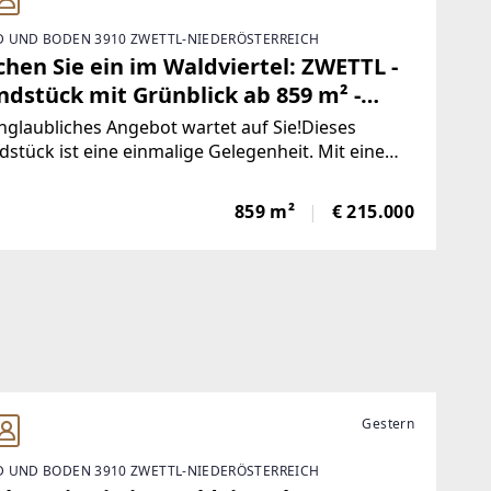
 UND BODEN 3910 ZWETTL-NIEDERÖSTERREICH
hen Sie ein im Waldviertel: ZWETTL -
ndstück mit Grünblick ab 859 m² -
GESCHLOSSEN
nglaubliches Angebot wartet auf Sie!Dieses
stück ist eine einmalige Gelegenheit. Mit einem
dieses Bauplatzes haben Sie die Möglichkeit, Ihr
 Zuhause zu kreieren. Ein herrlicher Ausblick ins
859 m²
€ 215.000
, der Ihnen die Möglichkeit gibt,
Gestern
 UND BODEN 3910 ZWETTL-NIEDERÖSTERREICH