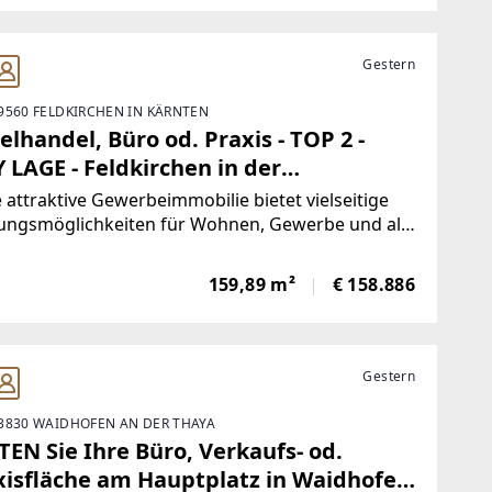
ichkeiten
Gestern
9560 FELDKIRCHEN IN KÄRNTEN
elhandel, Büro od. Praxis - TOP 2 -
 LAGE - Feldkirchen in der
THERSEE REGION
 attraktive Gewerbeimmobilie bietet vielseitige
ungsmöglichkeiten für Wohnen, Gewerbe und als
eobjekt. Mit einer Gesamtnutzfläche von 159,25
rfügt das Objekt über eine optimale
159,89 m²
€ 158.886
henaufteilung.Raumaufteilung und Ausstattung
Gestern
3830 WAIDHOFEN AN DER THAYA
EN Sie Ihre Büro, Verkaufs- od.
xisfläche am Hauptplatz in Waidhofen