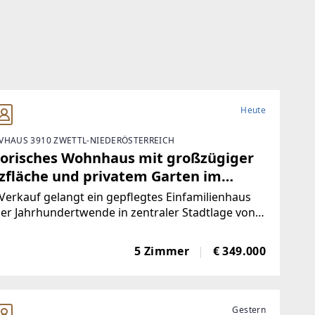
Heute
VHAUS 3910 ZWETTL-NIEDERÖSTERREICH
torisches Wohnhaus mit großzügiger
zfläche und privatem Garten im
zen des Stadtzentrums
erkauf gelangt ein gepflegtes Einfamilienhaus
er Jahrhundertwende in zentraler Stadtlage von
l, an der Landstraße. Die Liegenschaft vereint auf
ndere Weise historischen Charme,
5 Zimmer
€ 349.000
rstädtische Lage und einen bemerkenswert
Gestern