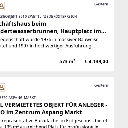
Gestern
BEOBJEKT 3910 ZWETTL-NIEDERÖSTERREICH
chäftshaus beim
dertwasserbrunnen, Hauptplatz im
trum von ZWETTL
iegenschaft wurde 1976 in massiver Bauweise
htet und 1997 in hochwertiger Ausführung
alsaniert, die bis heute in sehr gutem Zustand
ten geblieben ist. Das Geschäftshaus umfasst
573 m²
€ 4.139,00
Gesamtfläche von etwa 573 m² und bietet
eitige
Gestern
2870 ASPANG-MARKT
L VERMIETETES OBJEKT FÜR ANLEGER -
O im Zentrum Aspang Markt
 repräsentative Bürofläche im Erdgeschoss bietet
a. 135 m² ausreichend Platz für professionelle