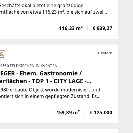
. Thaya
eschäftslokal bietet eine großzügige
tfläche von etwa 116,23 m², die sich auf zwei
n erstreckt und vielseitige
ngsmöglichkeiten bietet. Im Erdgeschoss steht
116,23 m²
€ 939,27
Verkaufsfläche von ca. 75,50 m² zur Verfügung,
ich ideal für den
Gestern
 9560 FELDKIRCHEN IN KÄRNTEN
EGER - Ehem. Gastronomie /
rflächen - TOP 1 - CITY LAGE -
dkirchen in der WÖRTHERSEE REGION
1980 erbaute Objekt wurde modernisiert und
ntiert sich in einem gepflegten Zustand. Es
det sich im Erdgeschoss und ist nach Südwesten
richtet. Diese zentral gelegene ehemalige
159,89 m²
€ 125.000
onomie-Lokalität bietet vielfältige
ungsmöglichkeiten