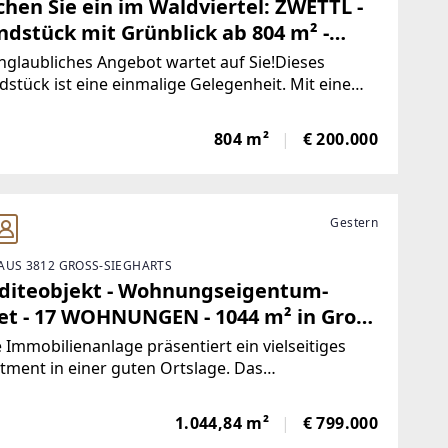
hen Sie ein im Waldviertel: ZWETTL -
ndstück mit Grünblick ab 804 m² -
GESCHLOSSEN
nglaubliches Angebot wartet auf Sie!Dieses
stück ist eine einmalige Gelegenheit. Mit einem
dieses Bauplatzes haben Sie die Möglichkeit, Ihr
 Zuhause zu kreieren. Ein herrlicher Ausblick ins
804 m²
€ 200.000
, der Ihnen die Möglichkeit gibt,
Gestern
AUS 3812 GROSS-SIEGHARTS
diteobjekt - Wohnungseigentum-
et - 17 WOHNUNGEN - 1044 m² in Groß
gharts im Waldviertel
 Immobilienanlage präsentiert ein vielseitiges
tment in einer guten Ortslage. Das
ungspaket umfasst insgesamt 17 Wohneinheiten
iner insgesamten Nutzfläche von etwa 1044
1.044,84 m²
€ 799.000
atmetern. Diese Einheiten bieten vielfältige