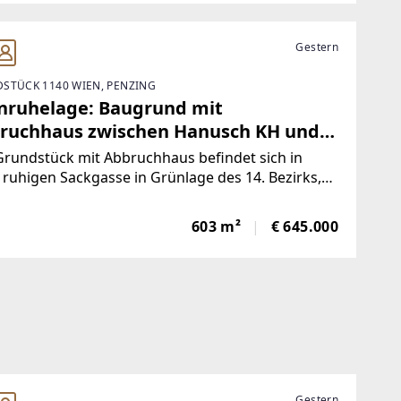
altiges
Gestern
STÜCK 1140 WIEN, PENZING
nruhelage: Baugrund mit
ruchhaus zwischen Hanusch KH und
zersteig
rundstück mit Abbruchhaus befindet sich in
 ruhigen Sackgasse in Grünlage des 14. Bezirks,
ahen Umkreis der Kleingartenanlage ‚Am
bach‘. Die Parzelle besticht durch ihre westliche
603 m²
€ 645.000
chtung – ideale Bedingungen für lichtdurchflutete
Gestern