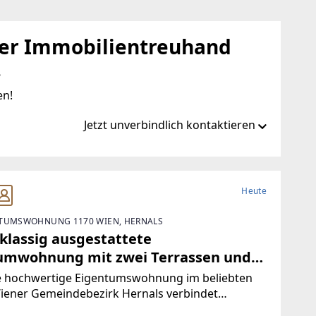
ler Immobilientreuhand
.
en!
Jetzt unverbindlich kontaktieren
us.at/
Heute
TUMSWOHNUNG 1170 WIEN, HERNALS
s.at
tklassig ausgestattete
umwohnung mit zwei Terrassen und
agenplatz in absoluter Ruhelage
e hochwertige Eigentumswohnung im beliebten
Wiener Gemeindebezirk Hernals verbindet
rnes Wohnen, erstklassige Ausstattung und eine