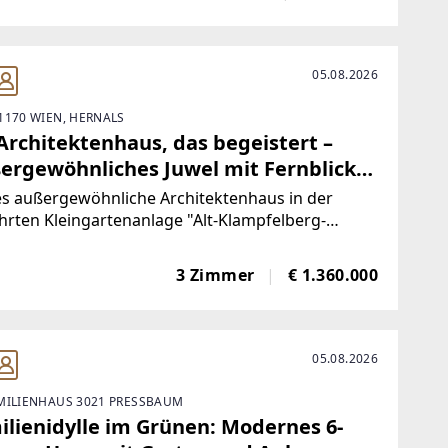
Kolbeterberg.Highlights: *Bauland Wohngebiet I
05.08.2026
1170 WIEN, HERNALS
Architektenhaus, das begeistert –
ergewöhnliches Juwel mit Fernblick
Schafberg
es außergewöhnliche Architektenhaus in der
rten Kleingartenanlage "Alt-Klampfelberg-
ie" vereint moderne Architektur, hochwertige
tattung und naturnahes Wohnen auf einzigartige
3 Zimmer
€ 1.360.000
. Das von Architekt DI Gerhard Schmid
orfene Haus
05.08.2026
MILIENHAUS 3021 PRESSBAUM
ilienidylle im Grünen: Modernes 6-