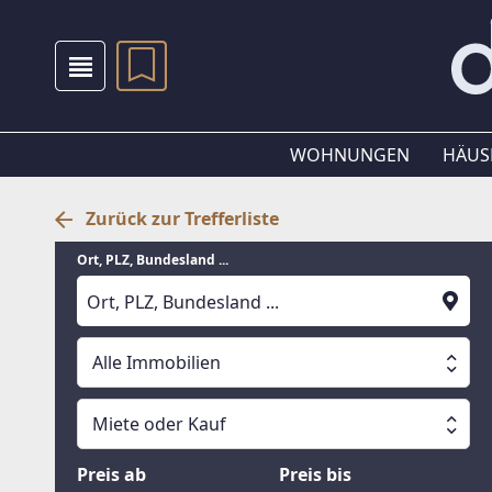
WOHNUNGEN
HÄUS
Zurück zur Trefferliste
Ort, PLZ, Bundesland ...
Alle Immobilien
Alle Immobilien
Miete oder Kauf
Suche läuft
Wohnungen
Miete oder Kauf
Preis ab
Preis bis
Häuser