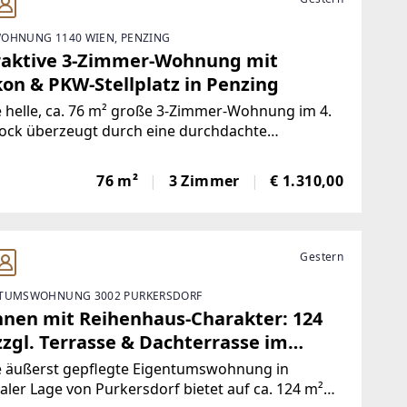
OHNUNG 1140 WIEN, PENZING
raktive 3-Zimmer-Wohnung mit
kon & PKW-Stellplatz in Penzing
 helle, ca. 76 m² große 3-Zimmer-Wohnung im 4.
tock überzeugt durch eine durchdachte
ufteilung.Sie bietet einen gemütlichen
bereich mit direktem Zugang zu einem sonnigen
76 m²
3 Zimmer
€ 1.310,00
n sowie eine voll ausgestattete Küche. Das
zimmer
Gestern
TUMSWOHNUNG 3002 PURKERSDORF
nen mit Reihenhaus-Charakter: 124
zzgl. Terrasse & Dachterrasse im
trum
e äußerst gepflegte Eigentumswohnung in
aler Lage von Purkersdorf bietet auf ca. 124 m²