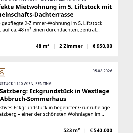
fekte Mietwohnung im 5. Liftstock mit
einschafts-Dachterrasse
 gepflegte 2-Zimmer-Wohnung im 5. Liftstock
t auf ca. 48 m² einen durchdachten, zentral
hbaren Grundriss mit hellen Wohnräumen und
ertigem Parkettboden. Das Herzstück bildet die
48 m²
2 Zimmer
€ 950,00
e, die durch eine praktische Trennwand vom
bereich
05.08.2026
STÜCK 1140 WIEN, PENZING
Satzberg: Eckgrundstück in Westlage
 Abbruch-Sommerhaus
ktives Eckgrundstück in begehrter Grünruhelage
atzberg – einer der schönsten Wohnlagen im
n Wiens. Leicht nach Westen abfallend mit
lick bis Wolfersberg und
523 m²
€ 540.000