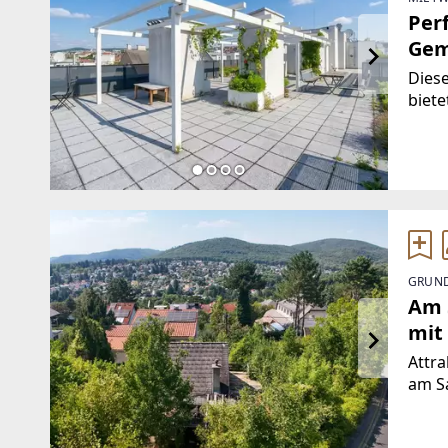
Per
Gem
Diese
biete
bege
hochw
Küch
Wohn
GRUND
Am 
mit
Attra
am S
Weste
Fernb