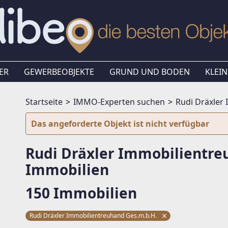
ER
GEWERBEOBJEKTE
GRUND UND BODEN
KLEIN
Startseite
IMMO-Experten suchen
Rudi Dräxler
Das angeforderte Objekt ist nicht verfügbar
Rudi Dräxler Immobilientre
Immobilien
150 Immobilien
Rudi Dräxler Immobilientreuhand Ges.m.b.H.