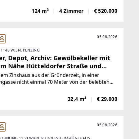
fläche ein besonderes Wohngefühl mit
nhaus-Charakter. Die Wohnung erstreckt sich
124 m²
4 Zimmer
€ 520.000
vier Halbstöcke und überzeugt mit großzügigen
nflächen
05.08.2026
 1140 WIEN, PENZING
er, Depot, Archiv: Gewölbekeller mit
om Nähe Hütteldorfer Straße und
selmarkt
nem Zinshaus aus der Gründerzeit, in einer
ngasse nicht einmal 70 Meter von der belebten
ldorfer Straße entfernt, befindet sich dieser
izierte Gewölbekeller mit einer Größe von 32,40
32,4 m²
€ 29.000
er zum Verkauf stehende Keller
05.08.2026
OHNUNG 1150 WIEN, RUDOLFSHEIM-FÜNFHAUS