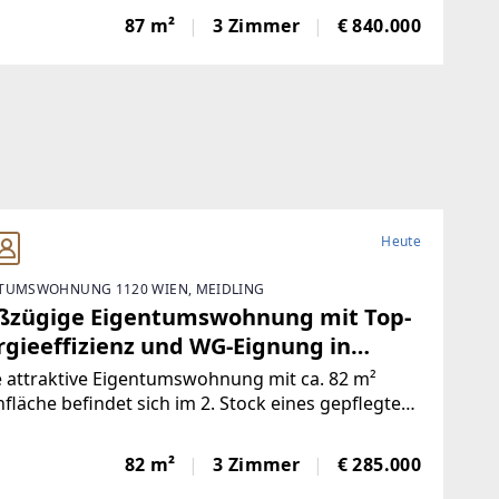
e Wohnlage mit ausgezeichneter Infrastruktur.
87 m²
3 Zimmer
€ 840.000
Wohnung befindet sich im 1. Dachgeschoß einer
siven,
Heute
TUMSWOHNUNG 1120 WIEN, MEIDLING
ßzügige Eigentumswohnung mit Top-
rgieeffizienz und WG-Eignung in
traler Lage von Meidling
 attraktive Eigentumswohnung mit ca. 82 m²
läche befindet sich im 2. Stock eines gepflegten
hauses mit Lift und überzeugt durch einen
hdachten Grundriss, großzügige Räume sowie
82 m²
3 Zimmer
€ 285.000
gute Energiewerte, die ein komfortables und