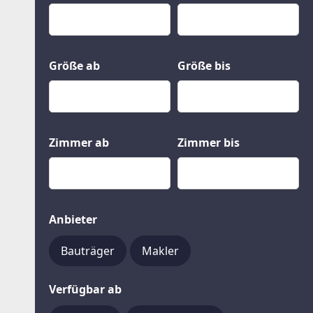
Kauf
Gewerbeobjekte
Miete
Grund und Boden
Mietkauf
Kleinobjekte
Größe ab
Größe bis
Zimmer ab
Zimmer bis
Anbieter
Bauträger
Makler
Verfügbar ab