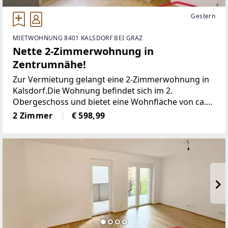
Gestern
MIETWOHNUNG 8401 KALSDORF BEI GRAZ
Nette 2-Zimmerwohnung in
Zentrumnähe!
Zur Vermietung gelangt eine 2-Zimmerwohnung in
Kalsdorf.Die Wohnung befindet sich im 2.
Obergeschoss und bietet eine Wohnfläche von ca.
54 m².Raumaufteilung:+ Wohnküche+ 2 Zimmer+
2 Zimmer
€ 598,99
Bad mit Toilette+ VorraumBeheizt wird