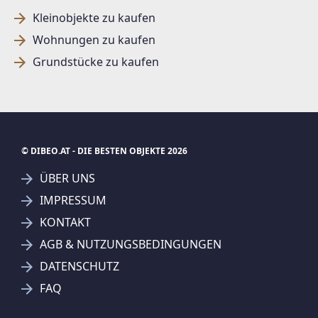
Kleinobjekte zu kaufen
Wohnungen zu kaufen
Grundstücke zu kaufen
© DIBEO.AT - DIE BESTEN OBJEKTE 2026
ÜBER UNS
IMPRESSUM
KONTAKT
SUCHAGENT ANLEGEN FÜR DIE
AGB & NUTZUNGSBEDINGUNGEN
AKTUELLEN SUCHKRITERIEN
DATENSCHUTZ
IMMOVENT GMBH
FAQ
Treffer verfeinern