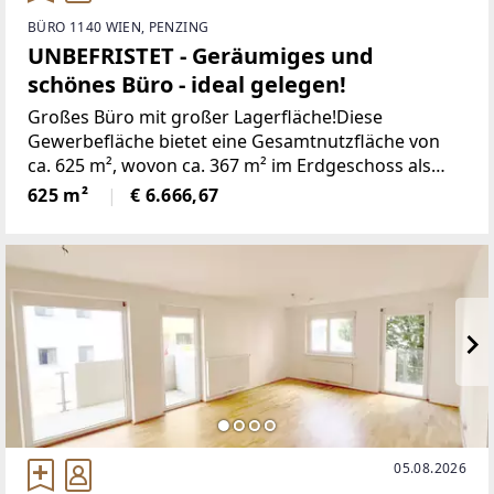
BÜRO 1140 WIEN, PENZING
UNBEFRISTET - Geräumiges und
schönes Büro - ideal gelegen!
Großes Büro mit großer Lagerfläche!Diese
Gewerbefläche bietet eine Gesamtnutzfläche von
ca. 625 m², wovon ca. 367 m² im Erdgeschoss als
Bürofläche und ca. 258 m² als Lagerfläche/Archiv im
625 m²
€ 6.666,67
Kellergeschoss zur Verfügung stehen.Das
Erdgeschoss
05.08.2026