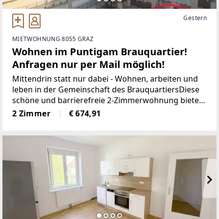
Gestern
MIETWOHNUNG 8055 GRAZ
Wohnen im Puntigam Brauquartier!
Anfragen nur per Mail möglich!
Mittendrin statt nur dabei - Wohnen, arbeiten und
leben in der Gemeinschaft des BrauquartiersDiese
schöne und barrierefreie 2-Zimmerwohnung bietet
eine Wohnfläche von ca. 35 m² und befindet sich im
2 Zimmer
€ 674,91
7. Obergeschoss. Raumaufteilung:-