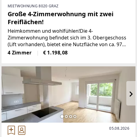
MIETWOHNUNG 8020 GRAZ
Große 4-Zimmerwohnung mit zwei
Freiflächen!
Heimkommen und wohlfühlen!Die 4-
Zimmerwohnung befindet sich im 3. Obergeschoss
(Lift vorhanden), bietet eine Nutzfläche von ca. 97
m² und zwei Balkone.Raumaufteilung:+ Wohnraum
4 Zimmer
€ 1.198,08
mit integrierter Küche mit Zugang auf den Balkon+
3 Zimmer
05.08.2026