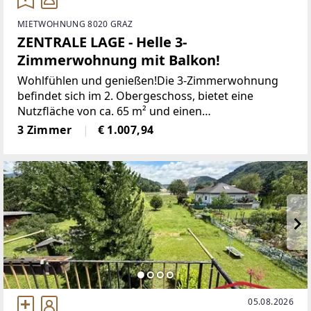
MIETWOHNUNG 8020 GRAZ
ZENTRALE LAGE - Helle 3-
Zimmerwohnung mit Balkon!
Wohlfühlen und genießen!Die 3-Zimmerwohnung
befindet sich im 2. Obergeschoss, bietet eine
Nutzfläche von ca. 65 m² und einen
Balkon.Raumaufteilung:- Wohnraum mit integrierter
3 Zimmer
€ 1.007,94
Küche und Zugang auf den Balkon- 2 Zimmer (1
Zimmer mit
05.08.2026