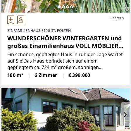
Gestern
EINFAMILIENHAUS 3100 ST. PÖLTEN
WUNDERSCHÖNER WINTERGARTEN und
großes Einamilienhaus VOLL MÖBLIERT
in begehrter Lage in Wagram (St.
Ein schönes, gepflegtes Haus in ruhiger Lage wartet
Pölten)
auf Sie!Das Haus befindet sich auf einem
gepflegtem ca. 724 m² großem, sonnigen
Grundstück. Es bietet eine Gesamtnutzfläche von
180 m²
6 Zimmer
€ 399.000
ca. 180 m² und kann auch über die Terrasse
barrierefrei betreten werden.