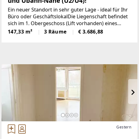
und Ubahn-Nähe (U2/U4)!
Ein neuer Standort in sehr guter Lage - ideal für Ihr
Büro oder GeschäftslokalDie Liegenschaft befindet
sich im 1. Obergeschoss (Lift vorhanden) eines
wunderschönen Stilaltbauhauses und bietet eine
147,33 m²
3 Räume
€ 3.686,88
Nutzfläche von ca. 147 m². Raumaufteilung:+
Gestern