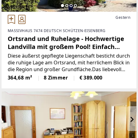
Gestern
MASSIVHAUS 7474 DEUTSCH SCHÜTZEN-EISENBERG
Ortsrand und Ruhelage - Hochwertige
Landvilla mit großem Pool! Einfach
Koffer packen und einziehen!
Diese äußerst gepflegte Liegenschaft besticht durch
die ruhige Lage am Ortsrand, mit herrlichem Blick in
die Region und großer Grundfläche.Das liebevoll
gestaltete Einfamilienhaus (Baujahr 1989) bietet eine
364,68 m²
8 Zimmer
€ 389.000
Wohnfläche von ca. 365 m², aufgeteilt auf