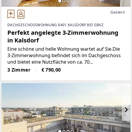
Gestern
DACHGESCHOSSWOHNUNG 8401 KALSDORF BEI GRAZ
Perfekt angelegte 3-Zimmerwohnung
in Kalsdorf
Eine schöne und helle Wohnung wartet auf Sie.Die
3-Zimmerwohnung befindet sich im Dachgeschoss
und bietet eine Nutzfläche von ca. 70
m².Raumaufteilung:+ 3 Zimmer+ Küche+ ein Bad mit
3 Zimmer
€ 790,00
Dusche und Fenster+ separate Toilette+