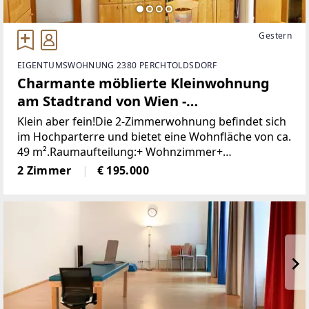
Gestern
EIGENTUMSWOHNUNG 2380 PERCHTOLDSDORF
Charmante möblierte Kleinwohnung
am Stadtrand von Wien -
Perchtoldsdorf
Klein aber fein!Die 2-Zimmerwohnung befindet sich
im Hochparterre und bietet eine Wohnfläche von ca.
49 m².Raumaufteilung:+ Wohnzimmer+
Schlafzimmer+ Küche+ Bad mit Dusche und
2 Zimmer
€ 195.000
Fenster+ Separate Toilette+ Abstellraum+