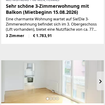
Sehr schöne 3-Zimmerwohnung mit
Balkon (Mietbeginn 15.08.2026)
Eine charmante Wohnung wartet auf Sie!Die 3-
Zimmerwohnung befindet sich im 3. Obergeschoss
(Lift vorhanden), bietet eine Nutzfläche von ca. 77
m² und einen Balkon.Raumaufteilung:+ Wohnraum
3 Zimmer
€ 1.783,91
mit angrenzender Küche+ 2 Zimmer+ Bad