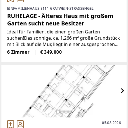
EINFAMILIENHAUS 8111 GRATWEIN-STRASSENGEL
RUHELAGE - Älteres Haus mit großem
Garten sucht neue Besitzer
Ideal für Familien, die einen großen Garten
suchen!Das sonnige, ca. 1.266 m² große Grundstück
mit Blick auf die Mur, liegt in einer ausgesprochen
ruhigen und netten Wohngegend. Das Haus,
6 Zimmer
€ 349.000
welches ca. 1964 erbaut wurde, bietet eine
Nutzfläche von ca.
05.08.2026