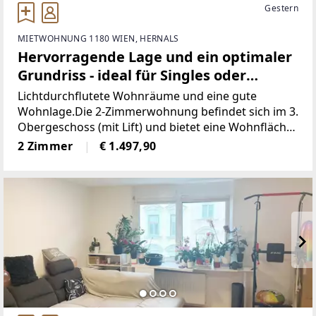
Gestern
MIETWOHNUNG 1180 WIEN, HERNALS
Hervorragende Lage und ein optimaler
Grundriss - ideal für Singles oder
Pärchen!
Lichtdurchflutete Wohnräume und eine gute
Wohnlage.Die 2-Zimmerwohnung befindet sich im 3.
Obergeschoss (mit Lift) und bietet eine Wohnfläche
von ca. 68 m².Raumaufteilung:- Wohnraum- Küche-
2 Zimmer
€ 1.497,90
Zimmer mit (Abstell-)Schrankraum-