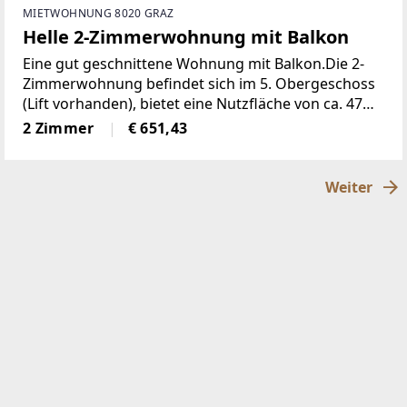
MIETWOHNUNG 8020 GRAZ
Helle 2-Zimmerwohnung mit Balkon
Eine gut geschnittene Wohnung mit Balkon.Die 2-
Zimmerwohnung befindet sich im 5. Obergeschoss
(Lift vorhanden), bietet eine Nutzfläche von ca. 47
m² und einen Balkon.Raumaufteilung:+ Wohnraum
2 Zimmer
€ 651,43
mit integrierter Küche und Zugang auf den Balkon+
Weiter