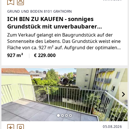
GRUND UND BODEN 8101 GRATKORN
ICH BIN ZU KAUFEN - sonniges
Grundstück mit unverbaubarer
Aussicht!
Zum Verkauf gelangt ein Baugrundstück auf der
Sonnenseite des Lebens. Das Grundstück weist eine
Fläche von ca. 927 m² auf. Aufgrund der optimalen
Lage, kann die Aussicht vor dem Grundstück nicht
927 m²
€ 229.000
mehr verbaut werden.Baudichte: 02-04,
05.08.2026