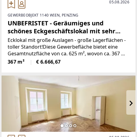
05.08.2026
GEWERBEOBJEKT 1140 WIEN, PENZING
UNBEFRISTET - Geräumiges und
schönes Eckgeschäftslokal mit sehr
guter Infrastruktur! Keine
Ecklokal mit große Auslagen - große Lagerflächen -
Gastronomie!
toller Standort!Diese Gewerbefläche bietet eine
Gesamtnutzfläche von ca. 625 m², wovon ca. 367 m²
im Erdgeschoss als Verkaufsfläche und ca. 258 m²
367 m²
€ 6.666,67
als Lagerfläche im Kellergeschoss zur Verfügung
stehen.Das