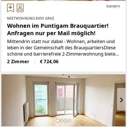
Gestern
MIETWOHNUNG 8055 GRAZ
Wohnen im Puntigam Brauquartier!
Anfragen nur per Mail möglich!
Mittendrin statt nur dabei - Wohnen, arbeiten und
leben in der Gemeinschaft des BrauquartiersDiese
schöne und barrierefreie 2-Zimmerwohnung bietet
eine Nutzfläche von ca. 39 m² und befindet sich im 4.
2 Zimmer
€ 724,06
Obergeschoss. Raumaufteilung:-