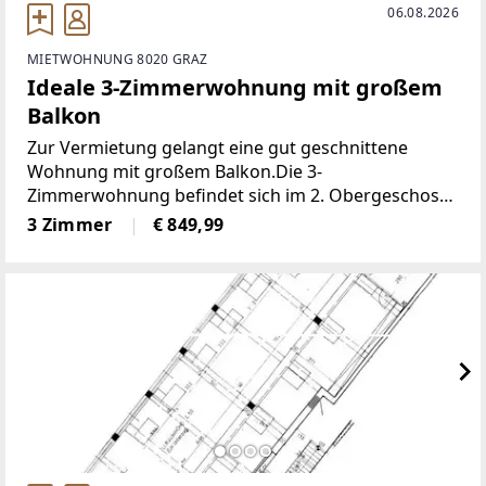
06.08.2026
MIETWOHNUNG 8020 GRAZ
Ideale 3-Zimmerwohnung mit großem
Balkon
Zur Vermietung gelangt eine gut geschnittene
Wohnung mit großem Balkon.Die 3-
Zimmerwohnung befindet sich im 2. Obergeschoss
(Lift vorhanden), bietet eine Nutzfläche von ca. 67
3 Zimmer
€ 849,99
m² und einen Balkon.Raumaufteilung:+ Wohnraum
mit integrierter