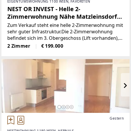
EIGENTUMSWOHNUNG 1100 WIEN, FAVORITEN
NEST OR INVEST - Helle 2-
Zimmerwohnung Nähe Matzleinsdorfer
Platz (in Zukunft mit U-bahn U5 Station)
Zum Verkauf steht eine helle 2-Zimmerwohnung mit
sehr guter Infrastruktur.Die 2-Zimmerwohnung
befindet sich im 3. Obergeschoss (Lift vorhanden),
bietet eine Nutzfläche von ca. 55 m² und eine
2 Zimmer
€ 199.000
Loggia.Raumaufteilung:+ Wohnraum mit Zugang
Gestern
MIETWOHNUNG 1180 WIEN, HERNALS