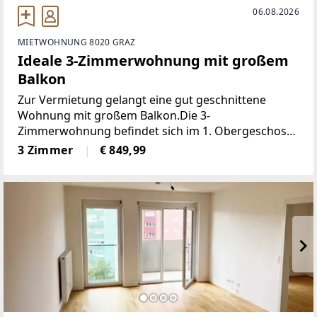
06.08.2026
MIETWOHNUNG 8020 GRAZ
Ideale 3-Zimmerwohnung mit großem
Balkon
Zur Vermietung gelangt eine gut geschnittene
Wohnung mit großem Balkon.Die 3-
Zimmerwohnung befindet sich im 1. Obergeschoss
(Lift vorhanden), bietet eine Nutzfläche von ca. 67
3 Zimmer
€ 849,99
m² und einen Balkon.Raumaufteilung:+ Wohnraum
mit integrierter