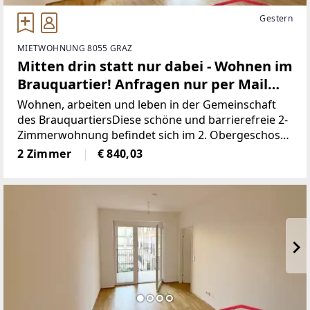
Gestern
MIETWOHNUNG 8055 GRAZ
Mitten drin statt nur dabei - Wohnen im
Brauquartier! Anfragen nur per Mail
möglch!
Wohnen, arbeiten und leben in der Gemeinschaft
des BrauquartiersDiese schöne und barrierefreie 2-
Zimmerwohnung befindet sich im 2. Obergeschoss
(mit Lift), bietet eine Nutzfläche von ca. 53 m² und
2 Zimmer
€ 840,03
einen Balkon.Raumaufteilung:+ Wohnküche+