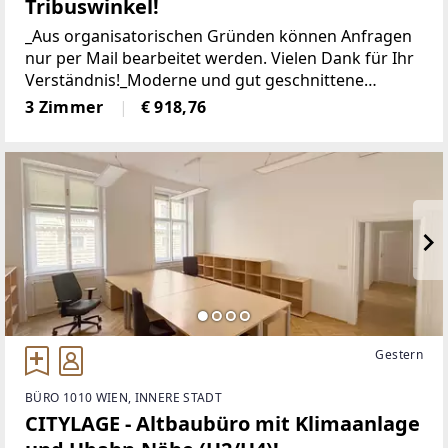
Tribuswinkel!
_Aus organisatorischen Gründen können Anfragen
nur per Mail bearbeitet werden. Vielen Dank für Ihr
Verständnis!_Moderne und gut geschnittene
Wohnung Nähe Schlosspark!Die 3-Zimmerwohnung
3 Zimmer
€ 918,76
bietet eine Nutzfläche von ca. 66
m².Raumaufteilung:+
Gestern
BÜRO 1010 WIEN, INNERE STADT
CITYLAGE - Altbaubüro mit Klimaanlage