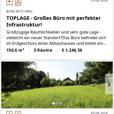
05.08.2026
BÜRO 8010 GRAZ
TOPLAGE - Großes Büro mit perfekter
Infrastruktur!
Großzügige Räumlichkeiten und sehr gute Lage -
vielleicht ein neuer Standort?Das Büro befindet sich
im Erdgeschoss eines Altbauhauses und bietet eine
Nutzfläche von c. 151 m².Raumaufteilung:+ 5 Räume
150,6 m²
5 Räume
€ 1.246,56
mit unterschiedlichen Grüßen+ Küche+
05.08.2026