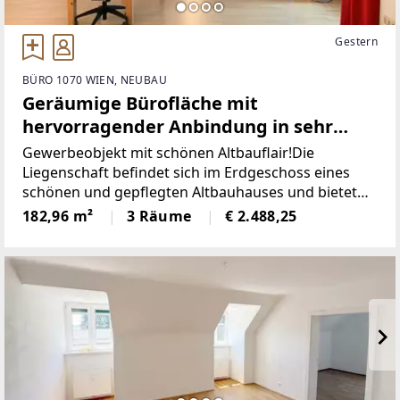
Gestern
BÜRO 1070 WIEN, NEUBAU
Geräumige Bürofläche mit
hervorragender Anbindung in sehr
guter Frequenzlage - auch als Praxis
Gewerbeobjekt mit schönen Altbauflair!Die
geeignet!
Liegenschaft befindet sich im Erdgeschoss eines
schönen und gepflegten Altbauhauses und bietet
eine Nutzfläche von ca. 182 m²
182,96 m²
3 Räume
€ 2.488,25
Nutzfläche.Raumaufteilung:- 3 Büroräume- Küche-
Archiv bzw.