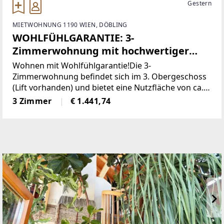
Gestern
MIETWOHNUNG 1190 WIEN, DÖBLING
WOHLFÜHLGARANTIE: 3-
Zimmerwohnung mit hochwertiger
Ausstattung - WG-geeignet!
Wohnen mit Wohlfühlgarantie!Die 3-
Zimmerwohnung befindet sich im 3. Obergeschoss
(Lift vorhanden) und bietet eine Nutzfläche von ca.
67 m² . Raumaufteilung:- Wohnraum mit integrierter
3 Zimmer
€ 1.441,74
Küche - 2 Zimmer - Bad