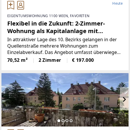
Heute
EIGENTUMSWOHNUNG 1100 WIEN, FAVORITEN
Flexibel in die Zukunft: 2-Zimmer-
Wohnung als Kapitalanlage mit
Eigennutzungsoption
In attraktiver Lage des 10. Bezirks gelangen in der
Quellenstraße mehrere Wohnungen zum
Einzelabverkauf. Das Angebot umfasst überwiegend
unbefristet und befristet vermietete sowie einige
70,52 m²
2 Zimmer
€ 197.000
leerstehende Einheiten mit Wohnflächen von ca. 15
m²