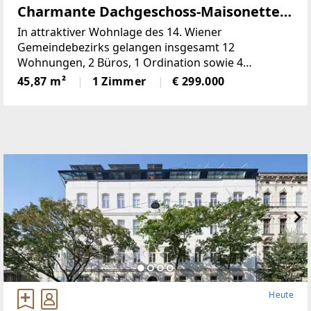
Charmante Dachgeschoss-Maisonette
mit Galerie & großer Sonnenterrasse
In attraktiver Wohnlage des 14. Wiener
Gemeindebezirks gelangen insgesamt 12
Wohnungen, 2 Büros, 1 Ordination sowie 4
Doppelparker in der Breitenseer Straße zum
45,87 m²
1 Zimmer
€ 299.000
Einzelabverkauf. Das Angebot umfasst überwiegend
vermietete (befristete und
Heute