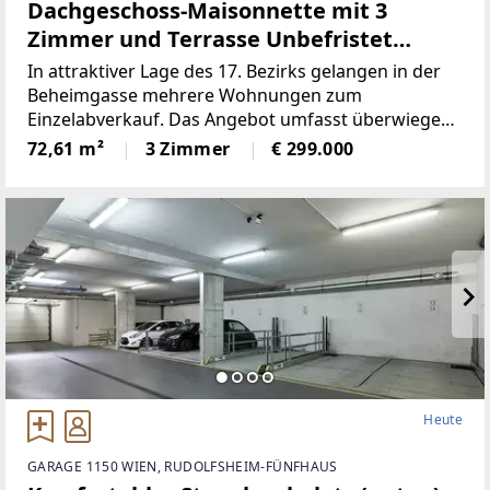
Dachgeschoss-Maisonnette mit 3
Zimmer und Terrasse Unbefristet
vermietet - Rendite 3,57 %
In attraktiver Lage des 17. Bezirks gelangen in der
Beheimgasse mehrere Wohnungen zum
Einzelabverkauf. Das Angebot umfasst überwiegend
unbefristet und befristet vermietete sowie einige
72,61 m²
3 Zimmer
€ 299.000
leerstehende Einheiten mit Wohnflächen von ca. 25
m² bis 112
Heute
GARAGE 1150 WIEN, RUDOLFSHEIM-FÜNFHAUS