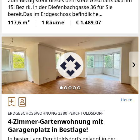
Zum Bezug steht dieses befristete Geschäftslokal im
15. Bezirk, in der Diefenbachgasse 36 für Sie
bereit.Das im Erdgeschoss befindliche
Geschäftslokal mit einer Fläche von ca. 117 m²
117,6 m²
1 Räume
€ 1.489,07
gliedert sich in einen Verkaufsraum, einen
Heute
ERDGESCHOSSWOHNUNG 2380 PERCHTOLDSDORF
4-Zimmer-Gartenwohnung mit
Garagenplatz in Bestlage!
In bester Lage Perchtoldsdorfs gelangt in der