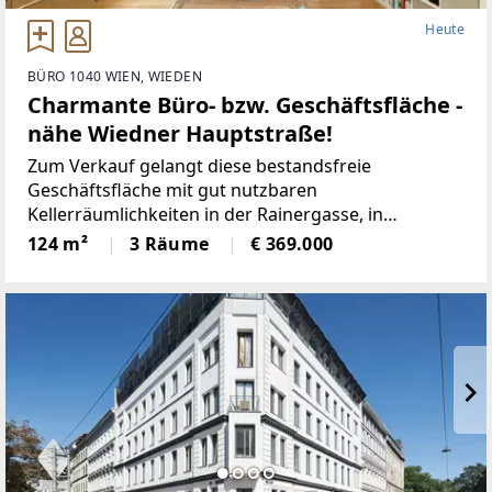
Heute
BÜRO 1040 WIEN, WIEDEN
Charmante Büro- bzw. Geschäftsfläche -
nähe Wiedner Hauptstraße!
Zum Verkauf gelangt diese bestandsfreie
Geschäftsfläche mit gut nutzbaren
Kellerräumlichkeiten in der Rainergasse, in
unmittelbarer Nähe zur Wiedner Hauptstraße.Das
124 m²
3 Räume
€ 369.000
Geschäftslokal mit rund 124m² eignet sich aufgrund
seiner großzügigen