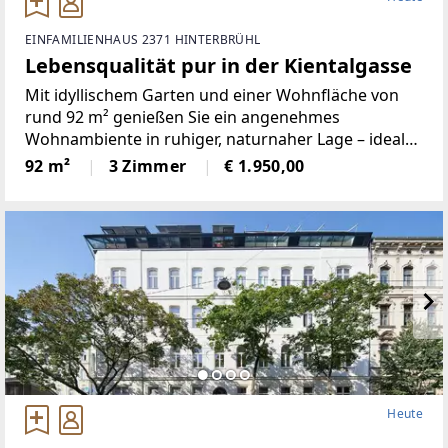
EINFAMILIENHAUS 2371 HINTERBRÜHL
Lebensqualität pur in der Kientalgasse
Mit idyllischem Garten und einer Wohnfläche von
rund 92 m² genießen Sie ein angenehmes
Wohnambiente in ruhiger, naturnaher Lage – ideal
für Paare, kleine Familien oder alle, die Wohnen im
92 m²
3 Zimmer
€ 1.950,00
Grünen mit einer guten Infrastruktur verbinden
möchten.Ihre
Heute