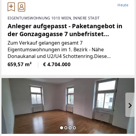
Heute
EIGENTUMSWOHNUNG 1010 WIEN, INNERE STADT
Anleger aufgepasst - Paketangebot in
der Gonzagagasse 7 unbefristet
vermietete Wohnungen
Zum Verkauf gelangen gesamt 7
Eigentumswohnungen im 1. Bezirk - Nähe
Donaukanal und U2/U4 Schottenring.Diese
verfügen über eine Gesamtfläche von ca 660m² und
659,57 m²
€ 4.704.000
sind als 2 bis 5 Zimmer Wohnungen angelegt.Die