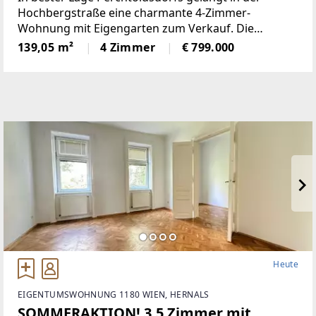
Hochbergstraße eine charmante 4-Zimmer-
Wohnung mit Eigengarten zum Verkauf. Die
Wohneinheit mit dem gewissen Etwas verbindet
139,05 m²
4 Zimmer
€ 799.000
großzügiges Wohnen mit privatem Freiraum und
bietet ein ideales Zuhause in ruhiger,
Heute
EIGENTUMSWOHNUNG 1180 WIEN, HERNALS
SOMMERAKTION! 3,5 Zimmer mit