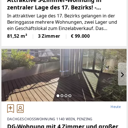
zentraler Lage des 17. Bezirks! -
unbefristet vermietet
In attraktiver Lage des 17. Bezirks gelangen in der
Beringgasse mehrere Wohnungen, zwei Lager und
ein Geschäftslokal zum Einzelabverkauf. Das
Angebot umfasst überwiegend befristet und
81,52 m²
3 Zimmer
€ 99.000
unfristet vermietete sowie einige leerstehende
Einheiten mit
Heute
DACHGESCHOSSWOHNUNG 1140 WIEN, PENZING
DG-Wohnung mit 4 Zimmer und großer