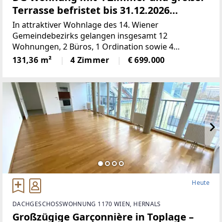
Terrasse befristet bis 31.12.2026
vermietet
In attraktiver Wohnlage des 14. Wiener
Gemeindebezirks gelangen insgesamt 12
Wohnungen, 2 Büros, 1 Ordination sowie 4
Doppelparker in der Breitenseer Straße zum
131,36 m²
4 Zimmer
€ 699.000
Einzelabverkauf. Das Angebot umfasst überwiegend
vermietete (befristete und
Heute
DACHGESCHOSSWOHNUNG 1170 WIEN, HERNALS
Großzügige Garçonnière in Toplage –