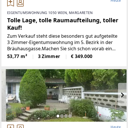
Heute
EIGENTUMSWOHNUNG 1050 WIEN, MARGARETEN
Tolle Lage, tolle Raumaufteilung, toller
Kauf!
Zum Verkauf steht diese besonders gut aufgeteilte
3 Zimmer-Eigentumswohnung im 5. Bezirk in der
Bräuhausgasse.Machen Sie sich schon vorab ein
Bild von Ihrem neuen
53,77 m²
3 Zimmer
€ 349.000
Zuhause:https://my.matterport.com/show/?
m=356Fcc66zreDer
Heute