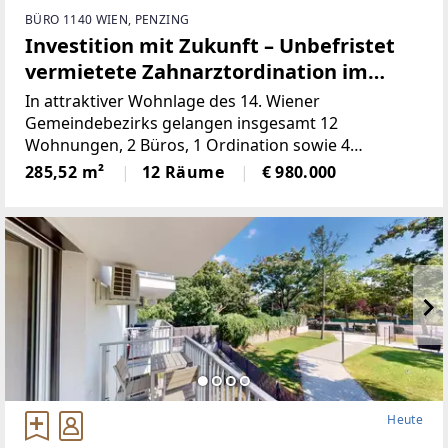
BÜRO 1140 WIEN, PENZING
Investition mit Zukunft – Unbefristet
vermietete Zahnarztordination im
Altbau
In attraktiver Wohnlage des 14. Wiener
Gemeindebezirks gelangen insgesamt 12
Wohnungen, 2 Büros, 1 Ordination sowie 4
Doppelparker in der Breitenseer Straße zum
285,52 m²
12 Räume
€ 980.000
Einzelabverkauf. Das Angebot umfasst überwiegend
vermietete (befristete und unbefristete)
Heute