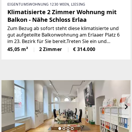
EIGENTUMSWOHNUNG 1230 WIEN, LIESING
Klimatisierte 2 Zimmer Wohnung mit
Balkon - Nähe Schloss Erlaa
Zum Bezug ab sofort steht diese klimatisierte und
gut aufgeteilte Balkonwohnung am Erlaaer Platz 6
im 23. Bezirk für Sie bereit.Treten Sie ein und
machen Sie sich ein Bild von Ihrem neuen
45,05 m²
2 Zimmer
€ 314.000
Zuhause:https://my.matterport.com/show/?
m=PVZEcdFd6YN