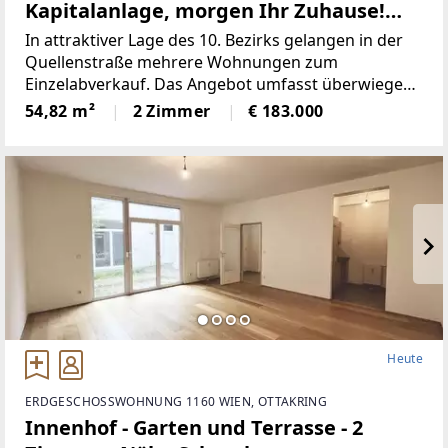
Kapitalanlage, morgen Ihr Zuhause!
Befristet vermietet
In attraktiver Lage des 10. Bezirks gelangen in der
Quellenstraße mehrere Wohnungen zum
Einzelabverkauf. Das Angebot umfasst überwiegend
unbefristet und befristet vermietete sowie einige
54,82 m²
2 Zimmer
€ 183.000
leerstehende Einheiten mit Wohnflächen von ca. 15
m²
Heute
ERDGESCHOSSWOHNUNG 1160 WIEN, OTTAKRING
Innenhof - Garten und Terrasse - 2