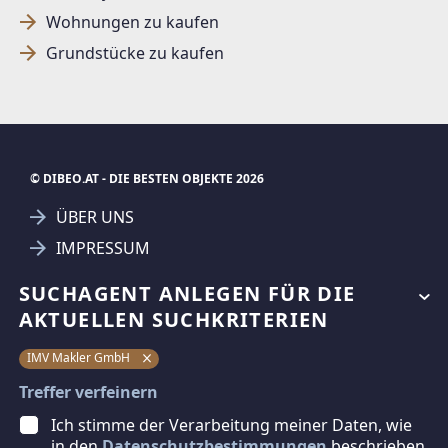
Wohnungen zu kaufen
Grundstücke zu kaufen
© DIBEO.AT - DIE BESTEN OBJEKTE 2026
ÜBER UNS
IMPRESSUM
KONTAKT
SUCHAGENT ANLEGEN FÜR DIE
AGB & NUTZUNGSBEDINGUNGEN
AKTUELLEN SUCHKRITERIEN
DATENSCHUTZ
IMV Makler GmbH
FAQ
Treffer verfeinern
Ich stimme der Verarbeitung meiner Daten, wie
SCHAUEN SIE VORBEI
in den
Datenschutzbestimmungen
beschrieben,