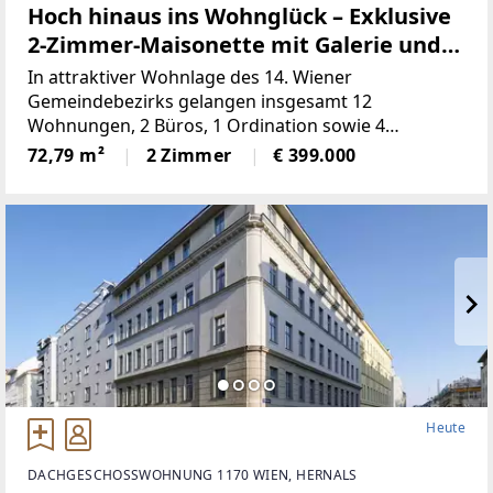
Hoch hinaus ins Wohnglück – Exklusive
2-Zimmer-Maisonette mit Galerie und
großer Terrasse
In attraktiver Wohnlage des 14. Wiener
Gemeindebezirks gelangen insgesamt 12
Wohnungen, 2 Büros, 1 Ordination sowie 4
Doppelparker in der Breitenseer Straße zum
72,79 m²
2 Zimmer
€ 399.000
Einzelabverkauf. Das Angebot umfasst überwiegend
vermietete (befristete und
Heute
DACHGESCHOSSWOHNUNG 1170 WIEN, HERNALS