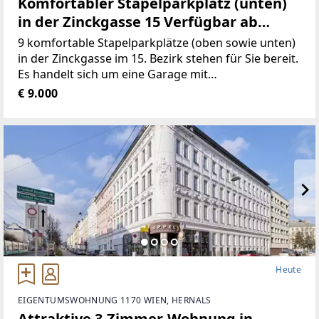
Komfortabler Stapelparkplatz (unten)
in der Zinckgasse 15 Verfügbar ab
01.01.2027
9 komfortable Stapelparkplätze (oben sowie unten)
in der Zinckgasse im 15. Bezirk stehen für Sie bereit.
Es handelt sich um eine Garage mit
Hebebühnenparkplätzen in einem gepflegten
€ 9.000
Gründerzeithaus, welches 2006 saniert
Heute
EIGENTUMSWOHNUNG 1170 WIEN, HERNALS
Attraktive 3-Zimmer-Wohnung in