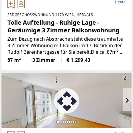
Heute
ERDGESCHOSSWOHNUNG 1170 WIEN, HERNALS
Tolle Aufteilung - Ruhige Lage -
Geräumige 3 Zimmer Balkonwohnung
Zum Bezug nach Absprache steht diese traumhafte
3-Zimmer-Wohnung mit Balkon im 17. Bezirk in der
Rudolf Bärenhartgasse für Sie bereit.Die ca. 87m²
große Wohnung befindet sich im Erdgeschoß und
87 m²
3 Zimmer
€ 1.299,43