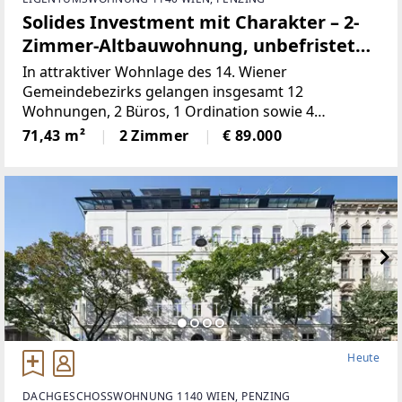
Solides Investment mit Charakter – 2-
Zimmer-Altbauwohnung, unbefristet
vermietet
In attraktiver Wohnlage des 14. Wiener
Gemeindebezirks gelangen insgesamt 12
Wohnungen, 2 Büros, 1 Ordination sowie 4
Doppelparker in der Breitenseer Straße zum
71,43 m²
2 Zimmer
€ 89.000
Einzelabverkauf. Das Angebot umfasst überwiegend
vermietete (befristete und unbefristete)
Heute
DACHGESCHOSSWOHNUNG 1140 WIEN, PENZING