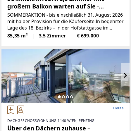
großem Balkon warten auf Sie -
Altbaujuwel in Bestlage von Währing!
SOMMERAKTION - bis einschließlich 31. August 2026
mit halber Provision für die Käuferseite!In begehrter
Lage des 18. Bezirks – in der Hofstattgasse im
Herzen von Währing – präsentiert sich dieses
85,35 m²
3,5 Zimmer
€ 699.000
charmante Altbauhaus
Heute
DACHGESCHOSSWOHNUNG 1140 WIEN, PENZING
Über den Dächern zuhause –