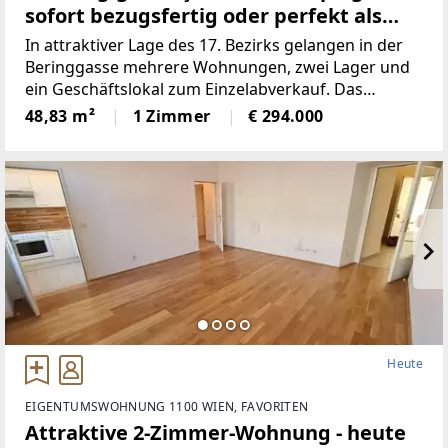
sofort bezugsfertig oder perfekt als
Anlage!
In attraktiver Lage des 17. Bezirks gelangen in der
Beringgasse mehrere Wohnungen, zwei Lager und
ein Geschäftslokal zum Einzelabverkauf. Das
Angebot umfasst überwiegend befristet und
48,83 m²
1 Zimmer
€ 294.000
unfristet vermietete sowie einige leerstehende
Einheiten mit
Heute
EIGENTUMSWOHNUNG 1100 WIEN, FAVORITEN
Attraktive 2-Zimmer-Wohnung - heute