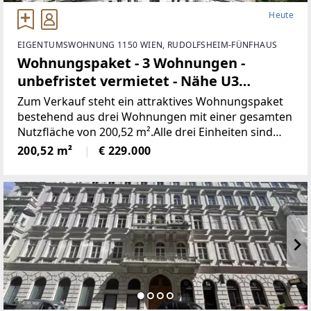
Heute
EIGENTUMSWOHNUNG 1150 WIEN, RUDOLFSHEIM-FÜNFHAUS
Wohnungspaket - 3 Wohnungen -
unbefristet vermietet - Nähe U3
Schweglerstraße
Zum Verkauf steht ein attraktives Wohnungspaket
bestehend aus drei Wohnungen mit einer gesamten
Nutzfläche von 200,52 m².Alle drei Einheiten sind
Kategorie-D-Wohnungen und unbefristet
200,52 m²
€ 229.000
vermietet.Dieses Wohnungspaket