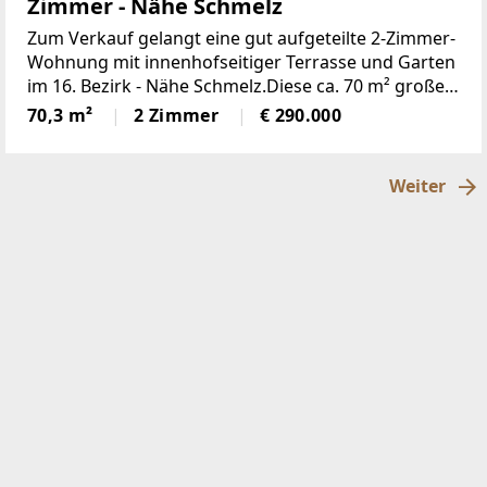
Zimmer - Nähe Schmelz
Zum Verkauf gelangt eine gut aufgeteilte 2-Zimmer-
Wohnung mit innenhofseitiger Terrasse und Garten
im 16. Bezirk - Nähe Schmelz.Diese ca. 70 m² große
Wohnung liegt im Erdgeschoß (Innenhof) eines
70,3 m²
2 Zimmer
€ 290.000
gepflegten
Weiter