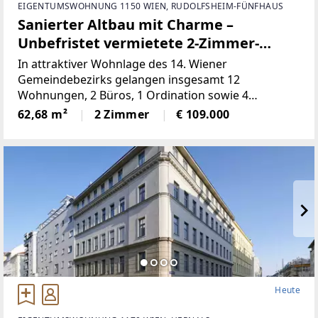
EIGENTUMSWOHNUNG 1150 WIEN, RUDOLFSHEIM-FÜNFHAUS
Sanierter Altbau mit Charme –
Unbefristet vermietete 2-Zimmer-
Wohnung
In attraktiver Wohnlage des 14. Wiener
Gemeindebezirks gelangen insgesamt 12
Wohnungen, 2 Büros, 1 Ordination sowie 4
Doppelparker in der Breitenseer Straße zum
62,68 m²
2 Zimmer
€ 109.000
Einzelabverkauf. Das Angebot umfasst überwiegend
vermietete (befristete und unbefristete)
Heute