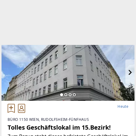
+436643939953
WEBSITE
https://www.imv.co.at
EMAIL
b.stachl@imv.co.at
Heute
BÜRO 1150 WIEN, RUDOLFSHEIM-FÜNFHAUS
Tolles Geschäftslokal im 15.Bezirk!