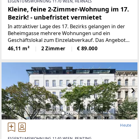
EIGENTUMSWOHNUNG 1170 WIEN, HERNALS
Kleine, feine 2-Zimmer-Wohnung im 17.
Bezirk! - unbefristet vermietet
In attraktiver Lage des 17. Bezirks gelangen in der
Beheimgasse mehrere Wohnungen und ein
Geschäftslokal zum Einzelabverkauf. Das Angebot
umfasst überwiegend unbefristet und befristet
46,11 m²
2 Zimmer
€ 89.000
vermietete sowie einige leerstehende Einheiten mit
Nutzflächen von
Heute
EIGENTUMSWOHNUNG 1140 WIEN, PENZING