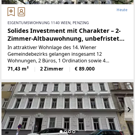
Heute
EIGENTUMSWOHNUNG 1140 WIEN, PENZING
Solides Investment mit Charakter – 2-
Zimmer-Altbauwohnung, unbefristet
vermietet
In attraktiver Wohnlage des 14. Wiener
Gemeindebezirks gelangen insgesamt 12
Wohnungen, 2 Büros, 1 Ordination sowie 4
Doppelparker in der Breitenseer Straße zum
71,43 m²
2 Zimmer
€ 89.000
Einzelabverkauf. Das Angebot umfasst überwiegend
vermietete (befristete und unbefristete)