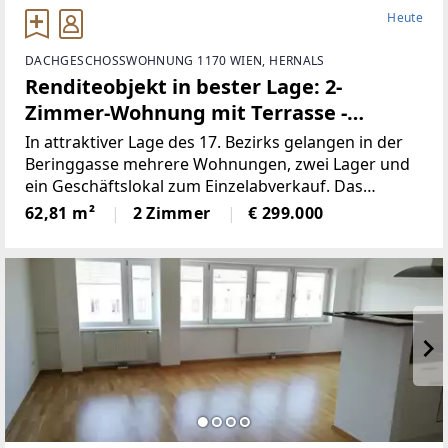
Heute
DACHGESCHOSSWOHNUNG 1170 WIEN, HERNALS
Renditeobjekt in bester Lage: 2-
Zimmer-Wohnung mit Terrasse -
unbefristet vermietet!
In attraktiver Lage des 17. Bezirks gelangen in der
Beringgasse mehrere Wohnungen, zwei Lager und
ein Geschäftslokal zum Einzelabverkauf. Das
Angebot umfasst überwiegend befristet und
62,81 m²
2 Zimmer
€ 299.000
unfristet vermietete sowie einige leerstehende
Einheiten mit