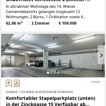
Wohnung
In attraktiver Wohnlage des 14. Wiener
Gemeindebezirks gelangen insgesamt 12
Wohnungen, 2 Büros, 1 Ordination sowie 4
Doppelparker in der Breitenseer Straße zum
62,68 m²
2 Zimmer
€ 109.000
Einzelabverkauf. Das Angebot umfasst überwiegend
vermietete (befristete und unbefristete)
Heute
GARAGE 1150 WIEN, RUDOLFSHEIM-FÜNFHAUS
Komfortabler Stapelparkplatz (unten)
in der Zinckgasse 15 Verfügbar ab