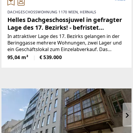
DACHGESCHOSSWOHNUNG 1170 WIEN, HERNALS
Helles Dachgeschossjuwel in gefragter
Lage des 17. Bezirks! - befristet
vermietet bis 30.06.2028
In attraktiver Lage des 17. Bezirks gelangen in der
Beringgasse mehrere Wohnungen, zwei Lager und
ein Geschäftslokal zum Einzelabverkauf. Das
Angebot umfasst überwiegend befristet und
95,04 m²
€ 539.000
unfristet vermietete sowie einige leerstehende
Einheiten mit