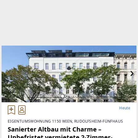
+436643939953
WEBSITE
https://www.imv.co.at
EMAIL
b.stachl@imv.co.at
Heute
EIGENTUMSWOHNUNG 1150 WIEN, RUDOLFSHEIM-FÜNFHAUS
Sanierter Altbau mit Charme –
Unbefristet vermietete 2-Zimmer-