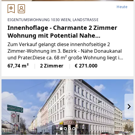
Heute
EIGENTUMSWOHNUNG 1030 WIEN, LANDSTRASSE
Innenhoflage - Charmante 2 Zimmer
Wohnung mit Potential Nahe
Donaukanal
Zum Verkauf gelangt diese innenhofseitige 2
Zimmer-Wohnung im 3. Bezirk - Nähe Donaukanal
und Prater.Diese ca. 68 m² große Wohnung liegt im
4. Obergeschoß eines gepflegten Hauses aus den
67,74 m²
2 Zimmer
€ 271.000
1960ern und ist bequem