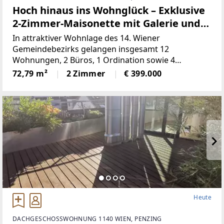
Hoch hinaus ins Wohnglück – Exklusive
2-Zimmer-Maisonette mit Galerie und
großer Terrasse
In attraktiver Wohnlage des 14. Wiener
Gemeindebezirks gelangen insgesamt 12
Wohnungen, 2 Büros, 1 Ordination sowie 4
Doppelparker in der Breitenseer Straße zum
72,79 m²
2 Zimmer
€ 399.000
Einzelabverkauf. Das Angebot umfasst überwiegend
vermietete (befristete und
Heute
DACHGESCHOSSWOHNUNG 1140 WIEN, PENZING