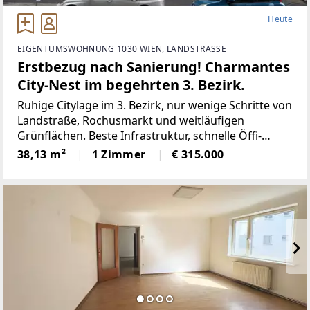
Heute
EIGENTUMSWOHNUNG 1030 WIEN, LANDSTRASSE
Erstbezug nach Sanierung! Charmantes
City-Nest im begehrten 3. Bezirk.
Ruhige Citylage im 3. Bezirk, nur wenige Schritte von
Landstraße, Rochusmarkt und weitläufigen
Grünflächen. Beste Infrastruktur, schnelle Öffi-
Anbindung und vielfältige Einkaufs- und
38,13 m²
1 Zimmer
€ 315.000
Freizeitmöglichkeiten machen die Umgebung
besonders attraktiv.Diese