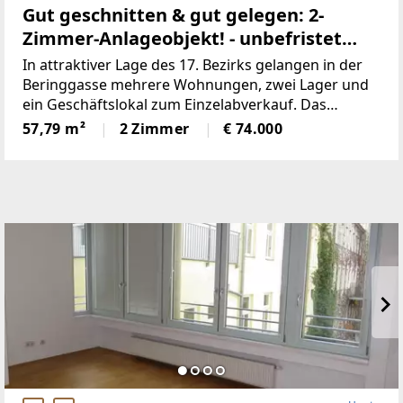
Gut geschnitten & gut gelegen: 2-
Zimmer-Anlageobjekt! - unbefristet
vermietet
In attraktiver Lage des 17. Bezirks gelangen in der
Beringgasse mehrere Wohnungen, zwei Lager und
ein Geschäftslokal zum Einzelabverkauf. Das
Angebot umfasst überwiegend befristet und
57,79 m²
2 Zimmer
€ 74.000
unfristet vermietete sowie einige leerstehende
Einheiten mit