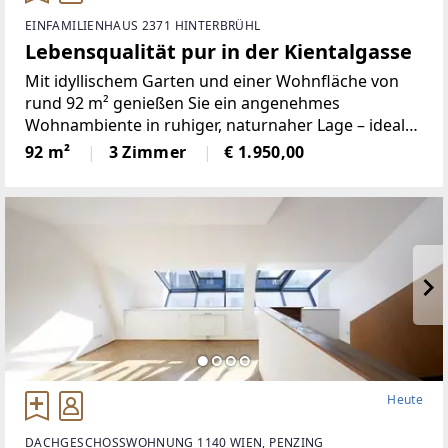
EINFAMILIENHAUS 2371 HINTERBRÜHL
Lebensqualität pur in der Kientalgasse
Mit idyllischem Garten und einer Wohnfläche von
rund 92 m² genießen Sie ein angenehmes
Wohnambiente in ruhiger, naturnaher Lage – ideal
für Paare, kleine Familien oder alle, die Wohnen im
92 m²
3 Zimmer
€ 1.950,00
Grünen mit einer guten Infrastruktur verbinden
möchten.Ihre
Heute
DACHGESCHOSSWOHNUNG 1140 WIEN, PENZING