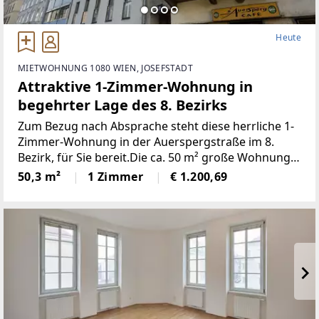
Heute
MIETWOHNUNG 1080 WIEN, JOSEFSTADT
Attraktive 1-Zimmer-Wohnung in
begehrter Lage des 8. Bezirks
Zum Bezug nach Absprache steht diese herrliche 1-
Zimmer-Wohnung in der Auerspergstraße im 8.
Bezirk, für Sie bereit.Die ca. 50 m² große Wohnung
befindet sich im 4. Obergeschoss eines schönen
50,3 m²
1 Zimmer
€ 1.200,69
Altbaus und