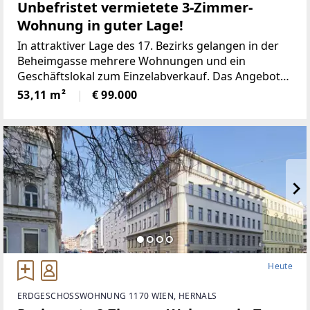
Unbefristet vermietete 3-Zimmer-
Wohnung in guter Lage!
In attraktiver Lage des 17. Bezirks gelangen in der
Beheimgasse mehrere Wohnungen und ein
Geschäftslokal zum Einzelabverkauf. Das Angebot
umfasst überwiegend unbefristet und befristet
53,11 m²
€ 99.000
vermietete sowie einige leerstehende Einheiten mit
Nutzflächen von
Heute
ERDGESCHOSSWOHNUNG 1170 WIEN, HERNALS