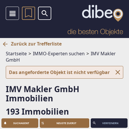
Zurück zur Trefferliste
Startseite
IMMO-Experten suchen
IMV Makler
GmbH
Das angeforderte Objekt ist nicht verfügbar
IMV Makler GmbH
Immobilien
193 Immobilien
SUCHAGENT
VERFEINERN