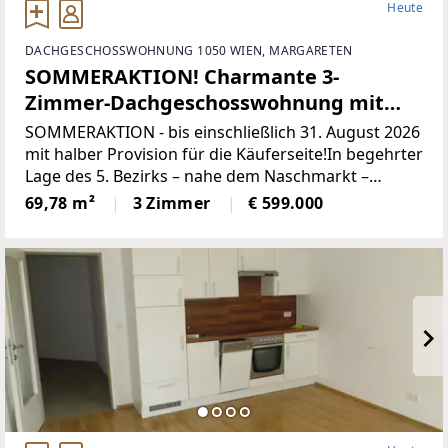
Heute
DACHGESCHOSSWOHNUNG 1050 WIEN, MARGARETEN
SOMMERAKTION! Charmante 3-
Zimmer-Dachgeschosswohnung mit
Balkon - Urbanes Wohnen nahe
SOMMERAKTION - bis einschließlich 31. August 2026
Naschmarkt!
mit halber Provision für die Käuferseite!In begehrter
Lage des 5. Bezirks – nahe dem Naschmarkt –
präsentiert sich diese charmante
69,78 m²
3 Zimmer
€ 599.000
Dachgeschosswohnung in einem stilvoll