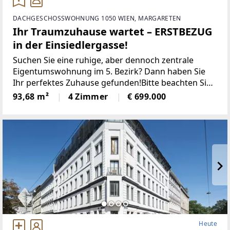
DACHGESCHOSSWOHNUNG 1050 WIEN, MARGARETEN
Ihr Traumzuhause wartet – ERSTBEZUG
in der Einsiedlergasse!
Suchen Sie eine ruhige, aber dennoch zentrale
Eigentumswohnung im 5. Bezirk? Dann haben Sie
Ihr perfektes Zuhause gefunden!Bitte beachten Sie,
dass es sich im Inserat um Musterbilder handelt, da
93,68 m²
4 Zimmer
€ 699.000
sich die Wohnung aktuell noch im Rohbau
Heute