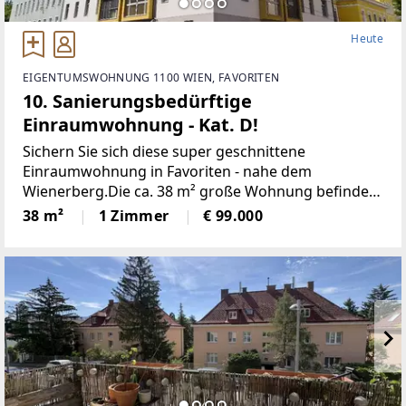
Heute
EIGENTUMSWOHNUNG 1100 WIEN, FAVORITEN
10. Sanierungsbedürftige
Einraumwohnung - Kat. D!
Sichern Sie sich diese super geschnittene
Einraumwohnung in Favoriten - nahe dem
Wienerberg.Die ca. 38 m² große Wohnung befindet
sich im 4. Obergeschoss eines sanierten Altbaus
38 m²
1 Zimmer
€ 99.000
und bietet vielfältige