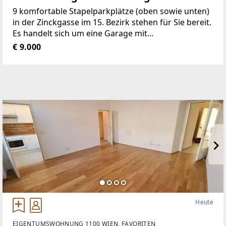
01.01.2027
9 komfortable Stapelparkplätze (oben sowie unten)
in der Zinckgasse im 15. Bezirk stehen für Sie bereit.
Es handelt sich um eine Garage mit
Hebebühnenparkplätzen in einem gepflegten
€ 9.000
Gründerzeithaus, welches 2006 saniert
Heute
EIGENTUMSWOHNUNG 1100 WIEN, FAVORITEN