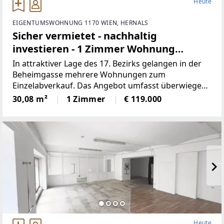
Heute
EIGENTUMSWOHNUNG 1170 WIEN, HERNALS
Sicher vermietet - nachhaltig
investieren - 1 Zimmer Wohnung
Unbefristet vermietet - Rendite 3,30 %
In attraktiver Lage des 17. Bezirks gelangen in der
Beheimgasse mehrere Wohnungen zum
Einzelabverkauf. Das Angebot umfasst überwiegend
unbefristet und befristet vermietete sowie einige
30,08 m²
1 Zimmer
€ 119.000
leerstehende Einheiten mit Wohnflächen von ca. 25
m² bis 112
Heute