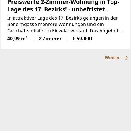
Preiswerte 2-Zimmer-Wohnung in Top-
Lage des 17. Bezirks! - unbefristet
vermietet
In attraktiver Lage des 17. Bezirks gelangen in der
Beheimgasse mehrere Wohnungen und ein
Geschäftslokal zum Einzelabverkauf. Das Angebot
umfasst überwiegend unbefristet und befristet
40,99 m²
2 Zimmer
€ 59.000
vermietete sowie einige leerstehende Einheiten mit
Nutzflächen
Weiter