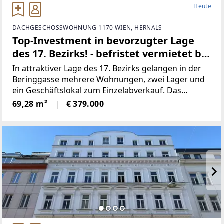
Heute
DACHGESCHOSSWOHNUNG 1170 WIEN, HERNALS
Top-Investment in bevorzugter Lage
des 17. Bezirks! - befristet vermietet bis
31.12.2026
In attraktiver Lage des 17. Bezirks gelangen in der
Beringgasse mehrere Wohnungen, zwei Lager und
ein Geschäftslokal zum Einzelabverkauf. Das
Angebot umfasst überwiegend befristet und
69,28 m²
€ 379.000
unfristet vermietete sowie einige leerstehende
Einheiten mit