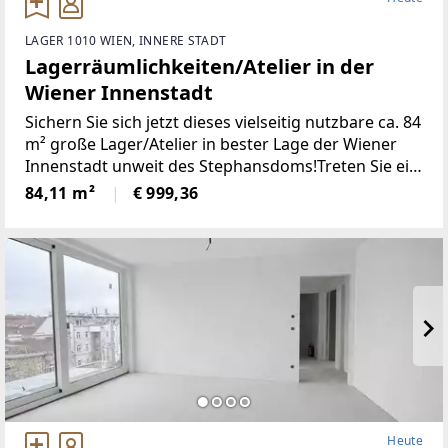
LAGER 1010 WIEN, INNERE STADT
Lagerräumlichkeiten/Atelier in der
Wiener Innenstadt
Sichern Sie sich jetzt dieses vielseitig nutzbare ca. 84
m² große Lager/Atelier in bester Lage der Wiener
Innenstadt unweit des Stephansdoms!Treten Sie ein
und überzeugen Sie sich bei einer Besichtigung
84,11 m²
€ 999,36
selbst von den Räumlichkeiten und
Heute