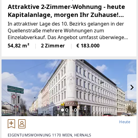
Attraktive 2-Zimmer-Wohnung - heute
Kapitalanlage, morgen Ihr Zuhause!
Befristet vermietet
In attraktiver Lage des 10. Bezirks gelangen in der
Quellenstraße mehrere Wohnungen zum
Einzelabverkauf. Das Angebot umfasst überwiegend
unbefristet und befristet vermietete sowie einige
54,82 m²
2 Zimmer
€ 183.000
leerstehende Einheiten mit Wohnflächen von ca. 15
m²
Heute
EIGENTUMSWOHNUNG 1170 WIEN, HERNALS