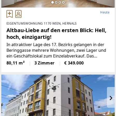
Heute
EIGENTUMSWOHNUNG 1170 WIEN, HERNALS
Altbau-Liebe auf den ersten Blick: Hell,
hoch, einzigartig!
In attraktiver Lage des 17. Bezirks gelangen in der
Beringgasse mehrere Wohnungen, zwei Lager und
ein Geschäftslokal zum Einzelabverkauf. Das
Angebot umfasst überwiegend befristet und
80,11 m²
3 Zimmer
€ 349.000
unfristet vermietete sowie einige leerstehende
Einheiten mit Wohn-/Nutzflächen