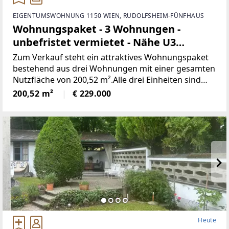
EIGENTUMSWOHNUNG 1150 WIEN, RUDOLFSHEIM-FÜNFHAUS
Wohnungspaket - 3 Wohnungen -
unbefristet vermietet - Nähe U3
Schweglerstraße
Zum Verkauf steht ein attraktives Wohnungspaket
bestehend aus drei Wohnungen mit einer gesamten
Nutzfläche von 200,52 m².Alle drei Einheiten sind
Kategorie-D-Wohnungen und unbefristet
200,52 m²
€ 229.000
vermietet.Dieses Wohnungspaket
Heute