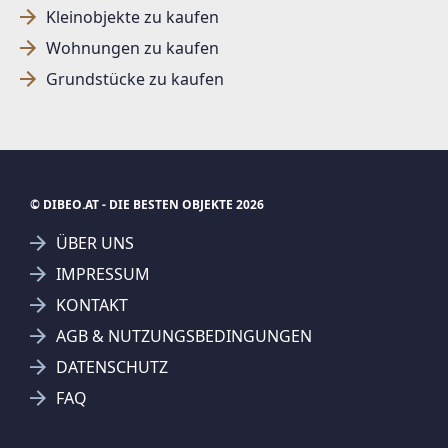
Kleinobjekte zu kaufen
Wohnungen zu kaufen
Grundstücke zu kaufen
© DIBEO.AT - DIE BESTEN OBJEKTE 2026
ÜBER UNS
IMPRESSUM
KONTAKT
SUCHAGENT ANLEGEN FÜR DIE
AGB & NUTZUNGSBEDINGUNGEN
AKTUELLEN SUCHKRITERIEN
DATENSCHUTZ
IMV Makler GmbH
FAQ
Treffer verfeinern