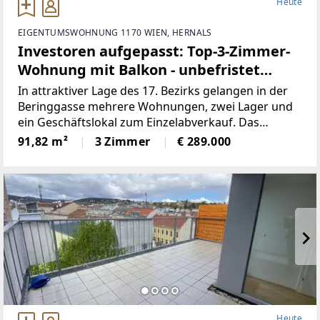
Heute
EIGENTUMSWOHNUNG 1170 WIEN, HERNALS
Investoren aufgepasst: Top-3-Zimmer-
Wohnung mit Balkon - unbefristet
vermietet
In attraktiver Lage des 17. Bezirks gelangen in der
Beringgasse mehrere Wohnungen, zwei Lager und
ein Geschäftslokal zum Einzelabverkauf. Das
Angebot umfasst überwiegend befristet und
91,82 m²
3 Zimmer
€ 289.000
unfristet vermietete sowie einige leerstehende
Einheiten mit
Heute