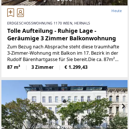
Heute
ERDGESCHOSSWOHNUNG 1170 WIEN, HERNALS
Tolle Aufteilung - Ruhige Lage -
Geräumige 3 Zimmer Balkonwohnung
Zum Bezug nach Absprache steht diese traumhafte
3-Zimmer-Wohnung mit Balkon im 17. Bezirk in der
Rudolf Bärenhartgasse für Sie bereit.Die ca. 87m²
große Wohnung befindet sich im Erdgeschoß und
87 m²
3 Zimmer
€ 1.299,43