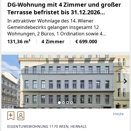
DG-Wohnung mit 4 Zimmer und großer
Terrasse befristet bis 31.12.2026
vermietet
In attraktiver Wohnlage des 14. Wiener
Gemeindebezirks gelangen insgesamt 12
Wohnungen, 2 Büros, 1 Ordination sowie 4
Doppelparker in der Breitenseer Straße zum
131,36 m²
4 Zimmer
€ 699.000
Einzelabverkauf. Das Angebot umfasst überwiegend
vermietete (befristete und
Heute
EIGENTUMSWOHNUNG 1170 WIEN, HERNALS