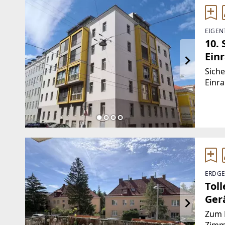
EIGEN
10.
Ein
Siche
Einr
Wien
sich 
bietet
ERDGE
Toll
Ger
Zum 
Zimme