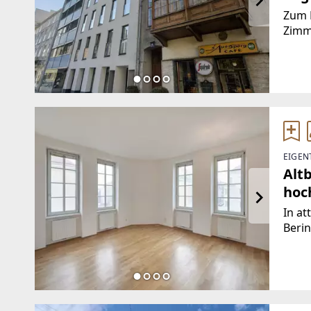
Zum B
Zimm
für S
sich 
EIGEN
Altb
hoch
In at
Beri
Gesch
umfas
vermi
Wohn