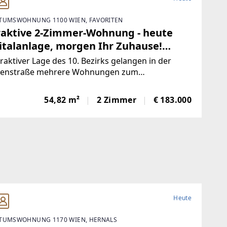
TUMSWOHNUNG 1100 WIEN, FAVORITEN
raktive 2-Zimmer-Wohnung - heute
italanlage, morgen Ihr Zuhause!
ristet vermietet
traktiver Lage des 10. Bezirks gelangen in der
lenstraße mehrere Wohnungen zum
elabverkauf. Das Angebot umfasst überwiegend
ristet und befristet vermietete sowie einige
54,82 m²
2 Zimmer
€ 183.000
tehende Einheiten mit Wohnflächen von ca. 15 m²
Heute
TUMSWOHNUNG 1170 WIEN, HERNALS