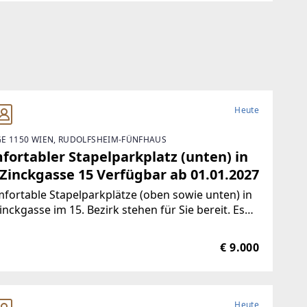
Heute
E 1150 WIEN, RUDOLFSHEIM-FÜNFHAUS
fortabler Stapelparkplatz (unten) in
 Zinckgasse 15 Verfügbar ab 01.01.2027
fortable Stapelparkplätze (oben sowie unten) in
inckgasse im 15. Bezirk stehen für Sie bereit. Es
lt sich um eine Garage mit
bühnenparkplätzen in einem gepflegten
€ 9.000
erzeithaus, welches 2006 saniert
Heute