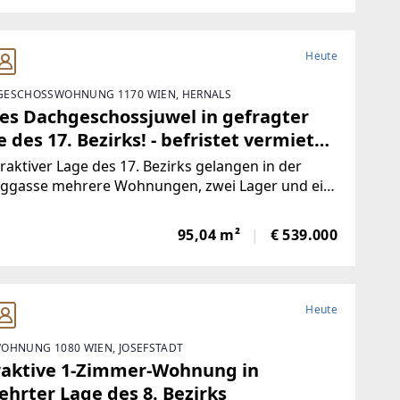
Heute
ESCHOSSWOHNUNG 1170 WIEN, HERNALS
les Dachgeschossjuwel in gefragter
 des 17. Bezirks! - befristet vermietet
30.06.2028
traktiver Lage des 17. Bezirks gelangen in der
nggasse mehrere Wohnungen, zwei Lager und ein
äftslokal zum Einzelabverkauf. Das Angebot
st überwiegend befristet und unfristet
95,04 m²
€ 539.000
etete sowie einige leerstehende Einheiten mit
Heute
OHNUNG 1080 WIEN, JOSEFSTADT
raktive 1-Zimmer-Wohnung in
ehrter Lage des 8. Bezirks