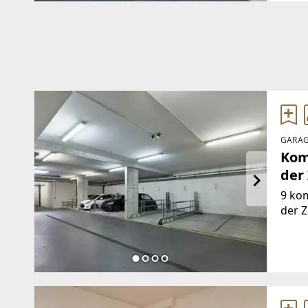
GARAG
Kom
der
9 kom
der Z
hande
Hebe
Gründ