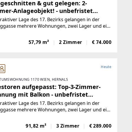
 geschnitten & gut gelegen: 2-
mer-Anlageobjekt! - unbefristet
mietet
traktiver Lage des 17. Bezirks gelangen in der
nggasse mehrere Wohnungen, zwei Lager und ein
äftslokal zum Einzelabverkauf. Das Angebot
st überwiegend befristet und unfristet
57,79 m²
2 Zimmer
€ 74.000
etete sowie einige leerstehende Einheiten mit
Heute
TUMSWOHNUNG 1170 WIEN, HERNALS
estoren aufgepasst: Top-3-Zimmer-
nung mit Balkon - unbefristet
mietet
traktiver Lage des 17. Bezirks gelangen in der
nggasse mehrere Wohnungen, zwei Lager und ein
äftslokal zum Einzelabverkauf. Das Angebot
st überwiegend befristet und unfristet
91,82 m²
3 Zimmer
€ 289.000
etete sowie einige leerstehende Einheiten mit