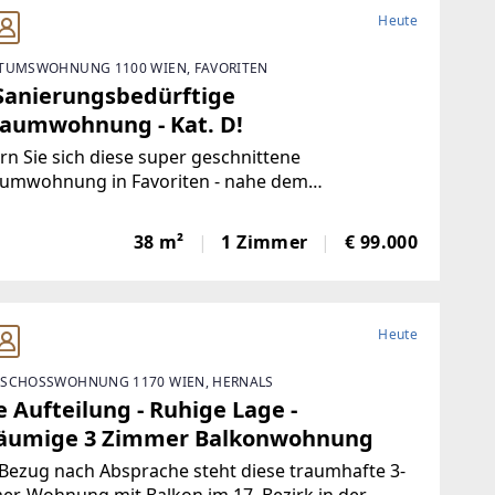
Heute
TUMSWOHNUNG 1100 WIEN, FAVORITEN
 Sanierungsbedürftige
raumwohnung - Kat. D!
rn Sie sich diese super geschnittene
aumwohnung in Favoriten - nahe dem
erberg.Die ca. 38 m² große Wohnung befindet
im 4. Obergeschoss eines sanierten Altbaus und
38 m²
1 Zimmer
€ 99.000
 vielfältige
Heute
SCHOSSWOHNUNG 1170 WIEN, HERNALS
e Aufteilung - Ruhige Lage -
äumige 3 Zimmer Balkonwohnung
Bezug nach Absprache steht diese traumhafte 3-
r-Wohnung mit Balkon im 17. Bezirk in der