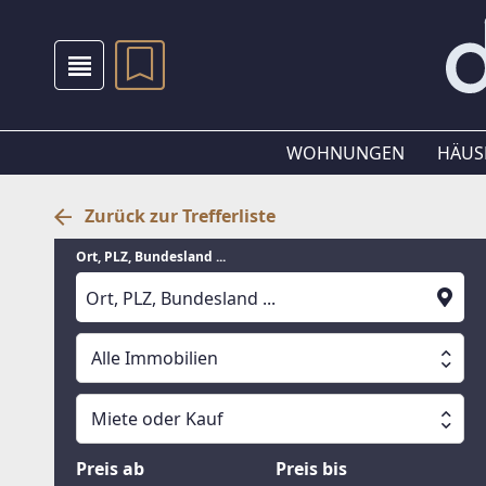
WOHNUNGEN
HÄUS
Zurück zur Trefferliste
Ort, PLZ, Bundesland ...
Alle Immobilien
Alle Immobilien
Miete oder Kauf
Suche läuft
Wohnungen
Miete oder Kauf
Preis ab
Preis bis
Häuser