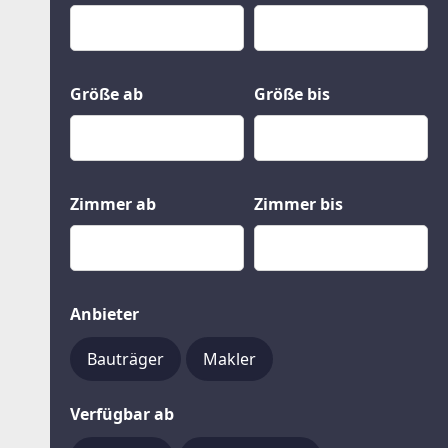
Kauf
Gewerbeobjekte
Miete
Grund und Boden
Mietkauf
Kleinobjekte
Größe ab
Größe bis
Zimmer ab
Zimmer bis
Anbieter
Bauträger
Makler
Verfügbar ab