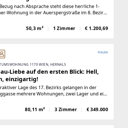
ezug nach Absprache steht diese herrliche 1-
er-Wohnung in der Auerspergstraße im 8. Bezirk,
ie bereit.Die ca. 50 m² große Wohnung befindet
im 4. Obergeschoss eines schönen Altbaus und
50,3 m²
1 Zimmer
€ 1.200,69
Heute
TUMSWOHNUNG 1170 WIEN, HERNALS
au-Liebe auf den ersten Blick: Hell,
, einzigartig!
traktiver Lage des 17. Bezirks gelangen in der
nggasse mehrere Wohnungen, zwei Lager und ein
äftslokal zum Einzelabverkauf. Das Angebot
st überwiegend befristet und unfristet
80,11 m²
3 Zimmer
€ 349.000
etete sowie einige leerstehende Einheiten mit
-/Nutzflächen