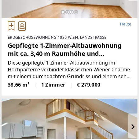
Heute
ERDGESCHOSSWOHNUNG 1030 WIEN, LANDSTRASSE
Gepflegte 1-Zimmer-Altbauwohnung
mit ca. 3,40 m Raumhöhe und
klassischem Wiener Charme
Diese gepflegte 1-Zimmer-Altbauwohnung im
Hochparterre verbindet klassischen Wiener Charme
mit einem durchdachten Grundriss und einem sehr
guten Erhaltungszustand. Die Raumhöhe von rund
38,66 m²
1 Zimmer
€ 279.000
3,40 m schafft ein besonders großzügiges
Wohngefühl und