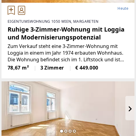
Heute
EIGENTUMSWOHNUNG 1050 WIEN, MARGARETEN
Ruhige 3-Zimmer-Wohnung mit Loggia
und Modernisierungspotenzial
Zum Verkauf steht eine 3-Zimmer-Wohnung mit
Loggia in einem im Jahr 1974 erbauten Wohnhaus.
Die Wohnung befindet sich im 1. Liftstock und ist
zum ruhigen Innenhof ausgerichtet.Die Wohnung
78,67 m²
3 Zimmer
€ 449.000
teilt sich wie folgt auf:•