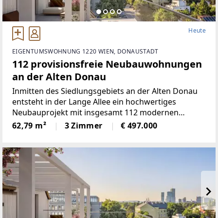
Heute
EIGENTUMSWOHNUNG 1220 WIEN, DONAUSTADT
112 provisionsfreie Neubauwohnungen
an der Alten Donau
Inmitten des Siedlungsgebiets an der Alten Donau
entsteht in der Lange Allee ein hochwertiges
Neubauprojekt mit insgesamt 112 modernen
Eigentumswohnungen, wovon drei als Maisonette-
62,79 m²
3 Zimmer
€ 497.000
Wohnungen geplant sind. Der architektonisch
ansprechende Gebäudekomplex