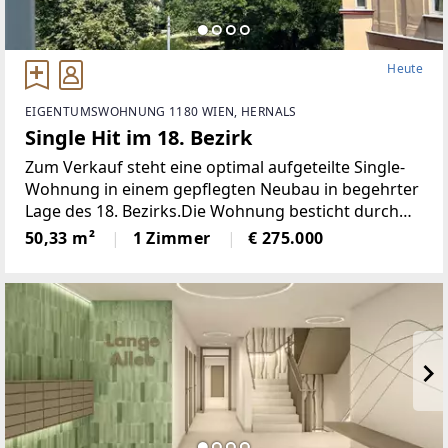
Heute
EIGENTUMSWOHNUNG 1180 WIEN, HERNALS
Single Hit im 18. Bezirk
Zum Verkauf steht eine optimal aufgeteilte Single-
Wohnung in einem gepflegten Neubau in begehrter
Lage des 18. Bezirks.Die Wohnung besticht durch
ihren gut durchdachten Grundriss , ca. 50 m²
50,33 m²
1 Zimmer
€ 275.000
Wohnfläche. • großzügiger, einladender Vorraum•