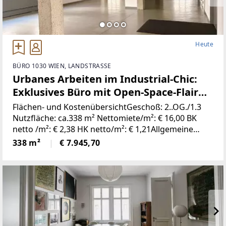
Heute
BÜRO 1030 WIEN, LANDSTRASSE
Urbanes Arbeiten im Industrial-Chic:
Exklusives Büro mit Open-Space-Flair
und Innenhof-Balkon
Flächen- und KostenübersichtGeschoß: 2..OG./1.3
Nutzfläche: ca.338 m² Nettomiete/m²: € 16,00 BK
netto /m²: € 2,38 HK netto/m²: € 1,21Allgemeine
ObjektbeschreibungSuchen Sie eine
338 m²
€ 7.945,70
Arbeitsumgebung,