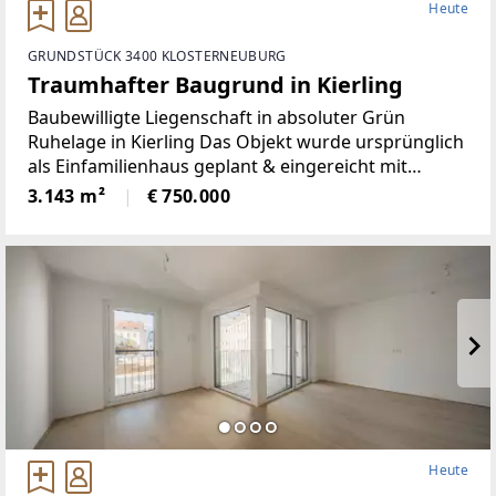
Heute
GRUNDSTÜCK 3400 KLOSTERNEUBURG
Traumhafter Baugrund in Kierling
Baubewilligte Liegenschaft in absoluter Grün
Ruhelage in Kierling Das Objekt wurde ursprünglich
als Einfamilienhaus geplant & eingereicht mit
aufrechter Baubewilligung.Es wäre auch eine
3.143 m²
€ 750.000
Bauträger Nutzung möglich mit 2 Objekten, 4
Wohneinheiten
Heute