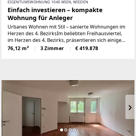
EIGENTUMSWOHNUNG 1040 WIEN, WIEDEN
Einfach investieren – kompakte
Wohnung für Anleger
Urbanes Wohnen mit Stil – sanierte Wohnungen im
Herzen des 4. BezirksIm beliebten Freihausviertel,
im Herzen des 4. Bezirks, präsentieren sich einige
sorgfältig sanierte Wohnungen in einem gepflegten
76,12 m²
3 Zimmer
€ 419.878
Neubau aus dem Jahr 1991 – modern, hell