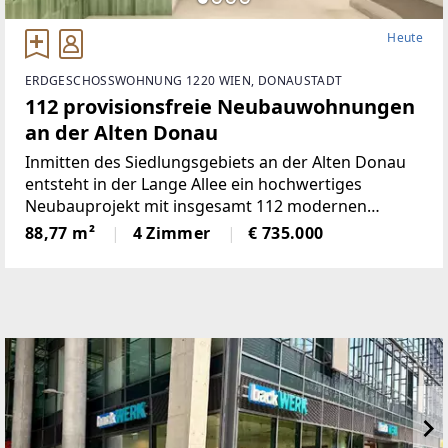
Heute
ERDGESCHOSSWOHNUNG 1220 WIEN, DONAUSTADT
112 provisionsfreie Neubauwohnungen
an der Alten Donau
Inmitten des Siedlungsgebiets an der Alten Donau
entsteht in der Lange Allee ein hochwertiges
Neubauprojekt mit insgesamt 112 modernen
Eigentumswohnungen, wovon drei als Maisonette-
88,77 m²
4 Zimmer
€ 735.000
Wohnungen geplant sind. Der architektonisch
ansprechende Gebäudekomplex