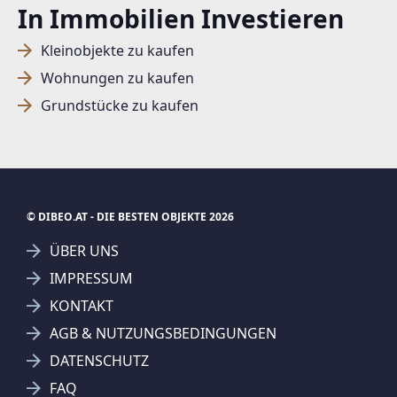
In Immobilien Investieren
Kleinobjekte zu kaufen
Wohnungen zu kaufen
Grundstücke zu kaufen
© DIBEO.AT - DIE BESTEN OBJEKTE 2026
ÜBER UNS
IMPRESSUM
KONTAKT
SUCHAGENT ANLEGEN FÜR DIE
AGB & NUTZUNGSBEDINGUNGEN
AKTUELLEN SUCHKRITERIEN
DATENSCHUTZ
J + P Immobilienmakler GmbH
FAQ