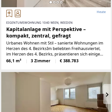
Heute
EIGENTUMSWOHNUNG 1040 WIEN, WIEDEN
Kapitalanlage mit Perspektive –
kompakt, zentral, gefragt
Urbanes Wohnen mit Stil – sanierte Wohnungen im
Herzen des 4. BezirksIm beliebten Freihausviertel,
im Herzen des 4. Bezirks, präsentieren sich einige
sorgfältig sanierte Wohnungen in einem gepflegten
66,1 m²
3 Zimmer
€ 388.783
Neubau aus dem Jahr 1991 – modern, hell