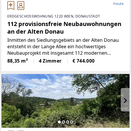
Heute
ERDGESCHOSSWOHNUNG 1220 WIEN, DONAUSTADT
112 provisionsfreie Neubauwohnungen
an der Alten Donau
Inmitten des Siedlungsgebiets an der Alten Donau
entsteht in der Lange Allee ein hochwertiges
Neubauprojekt mit insgesamt 112 modernen
Eigentumswohnungen, wovon drei als Maisonette-
88,35 m²
4 Zimmer
€ 744.000
Wohnungen geplant sind. Der architektonisch
ansprechende Gebäudekomplex