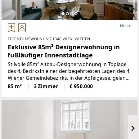
Heute
EIGENTUMSWOHNUNG 1040 WIEN, WIEDEN
Exklusive 85m² Designerwohnung in
fußläufiger Innenstadtlage
Stilvolle 85m² Altbau-Designerwohnung in Toplage
des 4. BezirksIn einer der begehrtesten Lagen des 4.
Wiener Gemeindebezirks, in der Apfelgasse, gelangt
diese elegante Altbauwohnung mit rund 85m²
85 m²
3 Zimmer
€ 950.000
Wohnfläche zum Verkauf. Die