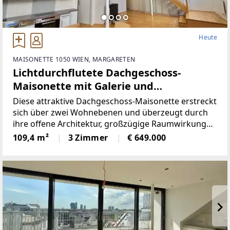
Heute
MAISONETTE 1050 WIEN, MARGARETEN
Lichtdurchflutete Dachgeschoss-
Maisonette mit Galerie und
großzügiger 29 m² Dachterrasse
Diese attraktive Dachgeschoss-Maisonette erstreckt
sich über zwei Wohnebenen und überzeugt durch
ihre offene Architektur, großzügige Raumwirkung
und viel Tageslicht.Im unteren Geschoss empfängt
109,4 m²
3 Zimmer
€ 649.000
ein geräumiger Vorraum die Bewohner. Von hier