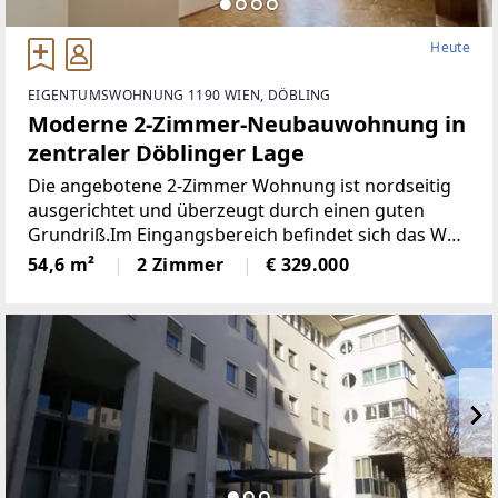
Heute
EIGENTUMSWOHNUNG 1190 WIEN, DÖBLING
Moderne 2-Zimmer-Neubauwohnung in
zentraler Döblinger Lage
Die angebotene 2-Zimmer Wohnung ist nordseitig
ausgerichtet und überzeugt durch einen guten
Grundriß.Im Eingangsbereich befindet sich das WC
und ein Abstellraum, sowie ein modernes Bad mit
54,6 m²
2 Zimmer
€ 329.000
Badewanne und Tageslicht. Rechterhand liegt das
Schlafzimmer