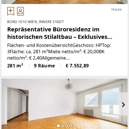
Heute
BÜRO 1010 WIEN, INNERE STADT
Repräsentative Büroresidenz im
historischen Stilaltbau – Exklusives
Arbeiten in 1010 Wien
Flächen- und KostenübersichtGeschoss: HPTop:
3Fläche: ca. 281 m²Miete netto/m²: € 20,00BK
netto/m²: € 2,40Allgemeine
ObjektbeschreibungWillkommen an einer der
281 m²
9 Räume
€ 7.552,89
feinsten Adressen der Wiener Innenstadt! In einem