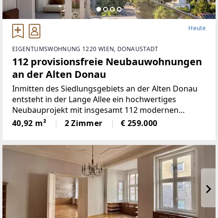
Heute
EIGENTUMSWOHNUNG 1220 WIEN, DONAUSTADT
112 provisionsfreie Neubauwohnungen
an der Alten Donau
Inmitten des Siedlungsgebiets an der Alten Donau
entsteht in der Lange Allee ein hochwertiges
Neubauprojekt mit insgesamt 112 modernen
Eigentumswohnungen, wovon drei als Maisonette-
40,92 m²
2 Zimmer
€ 259.000
Wohnungen geplant sind. Der architektonisch
ansprechende Gebäudekomplex