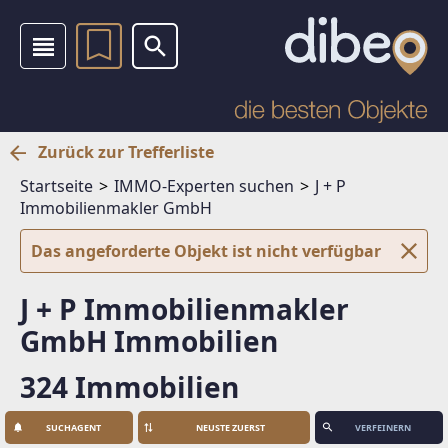
Zurück zur Trefferliste
Startseite
IMMO-Experten suchen
J + P
Immobilienmakler GmbH
Das angeforderte Objekt ist nicht verfügbar
J + P Immobilienmakler
GmbH Immobilien
324 Immobilien
SUCHAGENT
VERFEINERN