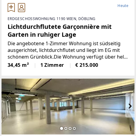
Heute
ERDGESCHOSSWOHNUNG 1190 WIEN, DÖBLING
Lichtdurchflutete Garçonnière mit
Garten in ruhiger Lage
Die angebotene 1-Zimmer Wohnung ist südseitig
ausgerichtet, lichtdurchflutet und liegt im EG mit
schönem Grünblick.Die Wohnung verfügt über helle
dunkle Holzböden und ein modernes Bad mit
34,45 m²
1 Zimmer
€ 215.000
Dusche und Tageslicht,einen kleinen Vorraum mit
Abstellraum