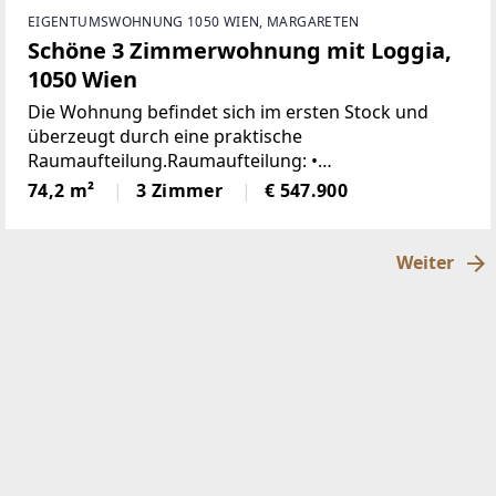
EIGENTUMSWOHNUNG 1050 WIEN, MARGARETEN
Schöne 3 Zimmerwohnung mit Loggia,
1050 Wien
Die Wohnung befindet sich im ersten Stock und
überzeugt durch eine praktische
Raumaufteilung.Raumaufteilung: •
Eingangsbereich• Wohnküche mit Zugang zur
74,2 m²
3 Zimmer
€ 547.900
Loggia• Abstellraum• Separate Toilette• Badezimmer
mit Dusche und
Weiter