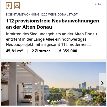
Heute
EIGENTUMSWOHNUNG 1220 WIEN, DONAUSTADT
112 provisionsfreie Neubauwohnungen
an der Alten Donau
Inmitten des Siedlungsgebiets an der Alten Donau
entsteht in der Lange Allee ein hochwertiges
Neubauprojekt mit insgesamt 112 modernen
Eigentumswohnungen, wovon drei als Maisonette-
45,81 m²
2 Zimmer
€ 359.000
Wohnungen geplant sind. Der architektonisch
ansprechende Gebäudekomplex