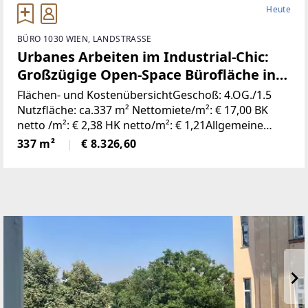
Heute
BÜRO 1030 WIEN, LANDSTRASSE
Urbanes Arbeiten im Industrial-Chic:
Großzügige Open-Space Bürofläche in
Top-Lage nahe Rochusmarkt
Flächen- und KostenübersichtGeschoß: 4.OG./1.5
Nutzfläche: ca.337 m² Nettomiete/m²: € 17,00 BK
netto /m²: € 2,38 HK netto/m²: € 1,21Allgemeine
ObjektbeschreibungSuchen Sie eine
337 m²
€ 8.326,60
Arbeitsumgebung, die