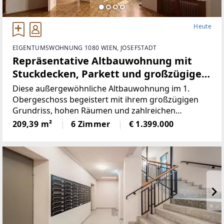
Heute
EIGENTUMSWOHNUNG 1080 WIEN, JOSEFSTADT
Repräsentative Altbauwohnung mit
Stuckdecken, Parkett und großzügiger
Raumfolge
Diese außergewöhnliche Altbauwohnung im 1.
Obergeschoss begeistert mit ihrem großzügigen
Grundriss, hohen Räumen und zahlreichen
klassischen Stilelementen. Bereits beim Betreten
209,39 m²
6 Zimmer
€ 1.399.000
vermittelt der weitläufige Vorraum ein
repräsentatives Raumgefühl