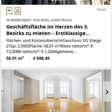
Heute
GEWERBEOBJEKT 1030 WIEN, LANDSTRASSE
Geschäftsfläche im Herzen des 3.
Bezirks zu mieten – Erstklassige
Frequenzlage!
Flächen- und KostenübersichtGeschoss: EG Stiege
2Top: 2.0003Fläche: 58,01 m²Miete netto/m²: €
13,00BK netto/m²: € 1,20Allgemeine
ObjektbeschreibungNutzen Sie die Chance, Ihr
58,01 m²
€ 988,49
Unternehmen an einem der attraktivsten