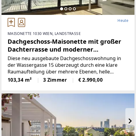
Heute
MAISONETTE 1030 WIEN, LANDSTRASSE
Dachgeschoss-Maisonette mit großer
Dachterrasse und moderner
Wohnküche
Diese neu ausgebaute Dachgeschosswohnung in
der Wassergasse 15 überzeugt durch eine klare
Raumaufteilung über mehrere Ebenen, helle
Wohnbereiche und attraktive private Freiflächen.
103,34 m²
3 Zimmer
€ 2.990,00
Der moderne Dachgeschossausbau verbindet
funktionale Grundrissgestaltung