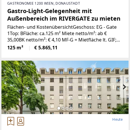
GASTRONOMIE 1200 WIEN, DONAUSTADT
Gastro-Light-Gelegenheit mit
Außenbereich im RIVERGATE zu mieten
Flächen- und KostenübersichtGeschoss: EG - Gate
1Top: BFläche: ca.125 m² Miete netto/m²: ab €
35,00BK netto/m²: € 4,10 MF‐G = Mietfläche lt. GIF;
Perfekt geeignet für Café, Bistro oder Deli-Konzept
125 m²
€ 5.865,11
ohne Abluftbedarf!Allgemeine
Heute