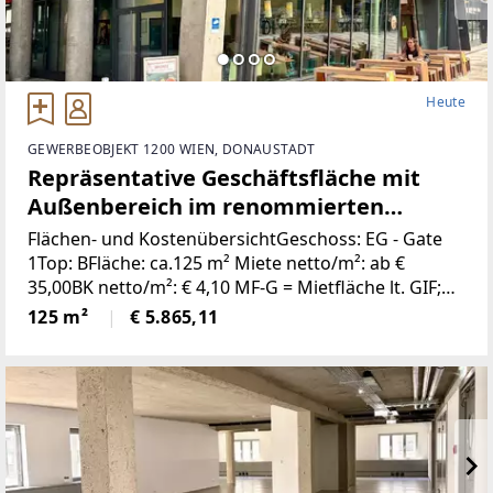
Heute
GEWERBEOBJEKT 1200 WIEN, DONAUSTADT
Repräsentative Geschäftsfläche mit
Außenbereich im renommierten
RIVERGATE
Flächen- und KostenübersichtGeschoss: EG - Gate
1Top: BFläche: ca.125 m² Miete netto/m²: ab €
35,00BK netto/m²: € 4,10 MF‐G = Mietfläche lt. GIF;
Shop oder Schauraum, Gastronomie light!
125 m²
€ 5.865,11
Allgemeine