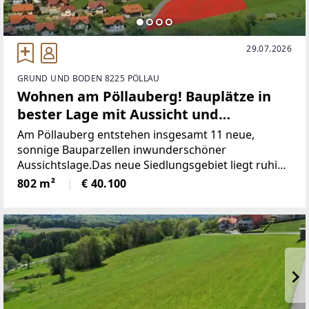
29.07.2026
GRUND UND BODEN 8225 PÖLLAU
Wohnen am Pöllauberg! Bauplätze in
bester Lage mit Aussicht und
Lebensqualität!
Am Pöllauberg entstehen insgesamt 11 neue,
sonnige Bauparzellen inwunderschöner
Aussichtslage.Das neue Siedlungsgebiet liegt ruhig
am Rande des Ortes, mit einerBushaltestelle direkt
802 m²
€ 40.100
vor der Haustür und nur wenigen
MinutenEntfernung ins