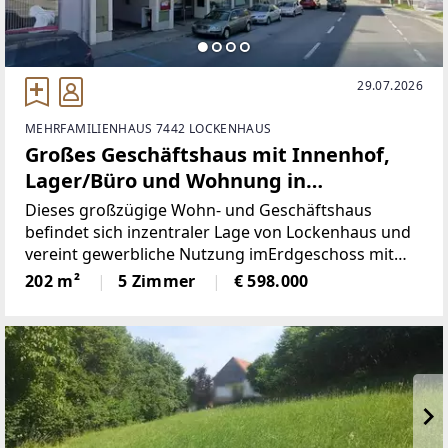
29.07.2026
MEHRFAMILIENHAUS 7442 LOCKENHAUS
Großes Geschäftshaus mit Innenhof,
Lager/Büro und Wohnung in
Lockenhaus
Dieses großzügige Wohn- und Geschäftshaus
befindet sich inzentraler Lage von Lockenhaus und
vereint gewerbliche Nutzung imErdgeschoss mit
einer weitläufigen Wohneinheit im
202 m²
5 Zimmer
€ 598.000
Obergeschoss.Mit einer Gesamtnutzfläche von rund
369 m² bietet die