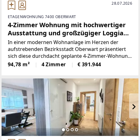
28.07.2026
ETAGENWOHNUNG 7400 OBERWART
4-Zimmer Wohnung mit hochwertiger
Ausstattung und großzügiger Loggia
mit Blick über Oberwart!
In einer modernen Wohnanlage im Herzen der
aufstrebenden Bezirksstadt Oberwart präsentiert
sich diese durchdacht geplante 4-Zimmer-Wohnung
als ideales Zuhause für anspruchsvolle Eigennutzer
94,78 m²
4 Zimmer
€ 391.944
oder wertbeständige Anleger. Auf rund 94,78 m²
Wohnfläche vereinen