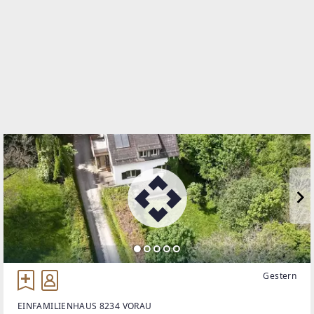
TELEFON
01 512 04 88
WEBSITE
http://www.ls-immobilienservice.at
EMAIL
sonnleitner@ls-immobilienservice.at
Gestern
EINFAMILIENHAUS 8234 VORAU