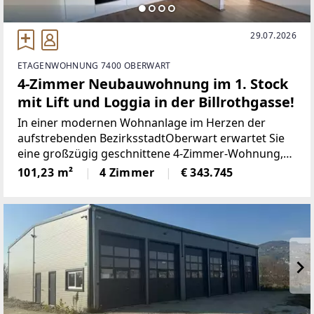
29.07.2026
ETAGENWOHNUNG 7400 OBERWART
4-Zimmer Neubauwohnung im 1. Stock
mit Lift und Loggia in der Billrothgasse!
In einer modernen Wohnanlage im Herzen der
aufstrebenden BezirksstadtOberwart erwartet Sie
eine großzügig geschnittene 4-Zimmer-Wohnung,
diezeitgemäßen Wohnkomfort, hochwertige
101,23 m²
4 Zimmer
€ 343.745
Materialien und energieeffizienteTechnik auf
beeindruckende Weise