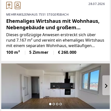
28.07.2026
MEHRFAMILIENHAUS 7551 STEGERSBACH
Ehemaliges Wirtshaus mit Wohnhaus,
Nebengebäude und großem
Grundstück in Stegersbach
Dieses großzügige Anwesen erstreckt sich über
rund 7.167 m² und vereint ein ehemaliges Wirtshaus
mit einem separaten Wohnhaus, weitläufigen
Nebengebäuden und einem großen Garten. Die
100 m²
5 Zimmer
€ 260.000
Kombination aus bestehender Struktur und
umfangreicher Fläche eröffnet