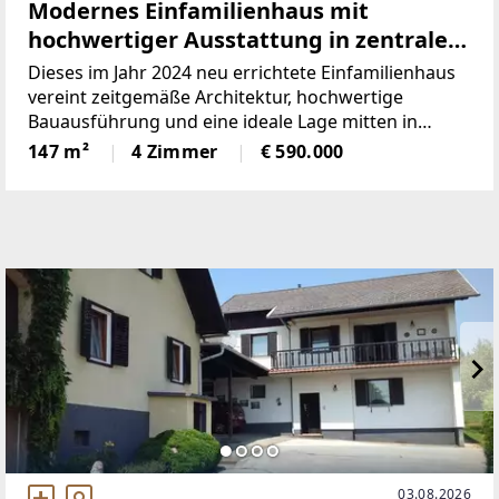
Modernes Einfamilienhaus mit
hochwertiger Ausstattung in zentraler
Ruhelage von Pischelsdorf
Dieses im Jahr 2024 neu errichtete Einfamilienhaus
vereint zeitgemäße Architektur, hochwertige
Bauausführung und eine ideale Lage mitten in
Pischelsdorf. Mit einer Wohnfläche von rund 147 m²
147 m²
4 Zimmer
€ 590.000
auf zwei Ebenen, großzügigen Terrassenflächen,
einem Doppelcarport
03.08.2026