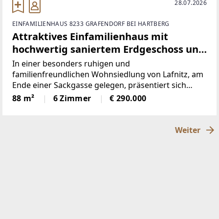
28.07.2026
EINFAMILIENHAUS 8233 GRAFENDORF BEI HARTBERG
Attraktives Einfamilienhaus mit
hochwertig saniertem Erdgeschoss und
zwei unabhängigen Eingängen in
In einer besonders ruhigen und
ruhiger Wohnlage in Lafnitz
familienfreundlichen Wohnsiedlung von Lafnitz, am
Ende einer Sackgasse gelegen, präsentiert sich
dieses gepflegte Einfamilienhaus mit zahlreichen
88 m²
6 Zimmer
€ 290.000
Nutzungsmöglichkeiten. Die Liegenschaft vereint
bereits modernisierte Wohnqualität
Weiter