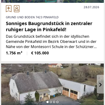
28.07.2026
GRUND UND BODEN 7423 PINKAFELD
Sonniges Baugrundstück in zentraler
ruhiger Lage in Pinkafeld!
Das Grundstück befindet sich in der idyllischen
Gemeinde Pinkafeld im Bezirk Oberwart und in der
Nähe von der Montesorri Schule in der Schützner
Straße.Es bietet eine attraktive Möglichkeit für
1.756 m²
€ 105.000
Bauvorhaben in ruhiger und dennoch zentraler
Lage.