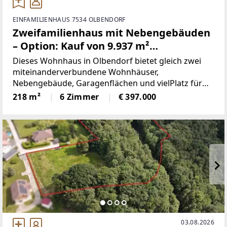
EINFAMILIENHAUS 7534 OLBENDORF
Zweifamilienhaus mit Nebengebäuden
– Option: Kauf von 9.937 m²
angrenzender landwirtschaftlicher
Dieses Wohnhaus in Olbendorf bietet gleich zwei
Fläche möglich
miteinanderverbundene Wohnhäuser,
Nebengebäude, Garagenflächen und vielPlatz für
individuelle Wohn- und Nutzungskonzepte.Zum
218 m²
6 Zimmer
€ 397.000
Verkauf steht die Liegenschaft mit einer
Grundstücksfläche vonrund
03.08.2026