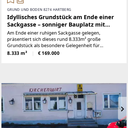
GRUND UND BODEN 8274 HARTBERG
Idyllisches Grundstück am Ende einer
Sackgasse – sonniger Bauplatz mit
eigenem Wald
Am Ende einer ruhigen Sackgasse gelegen,
präsentiert sich dieses rund 8.333m² große
Grundstück als besondere Gelegenheit für
Liebhaber großzügigerNaturflächen.Etwa 1.700m²
8.333 m²
€ 169.000
sind als Bauland (wird noch genau vermessen)
gewidmet undbieten