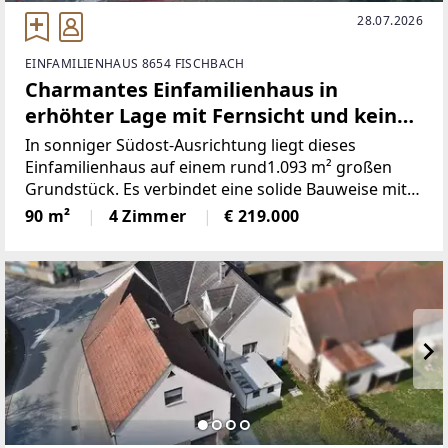
28.07.2026
EINFAMILIENHAUS 8654 FISCHBACH
Charmantes Einfamilienhaus in
erhöhter Lage mit Fernsicht und keinen
direkten Nachbarn!
In sonniger Südost-Ausrichtung liegt dieses
Einfamilienhaus auf einem rund1.093 m² großen
Grundstück. Es verbindet eine solide Bauweise mit
einerpraktischen Raumaufteilung und bietet
90 m²
4 Zimmer
€ 219.000
zusätzlich interessantesAusbaupotenzial. Die ruhige
Lage