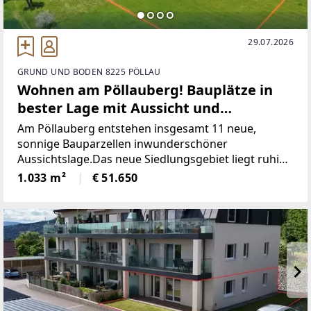
29.07.2026
GRUND UND BODEN 8225 PÖLLAU
Wohnen am Pöllauberg! Bauplätze in
bester Lage mit Aussicht und
Lebensqualität!
Am Pöllauberg entstehen insgesamt 11 neue,
sonnige Bauparzellen inwunderschöner
Aussichtslage.Das neue Siedlungsgebiet liegt ruhig
am Rande des Ortes, mit einerBushaltestelle direkt
1.033 m²
€ 51.650
vor der Haustür und nur wenigen
MinutenEntfernung ins