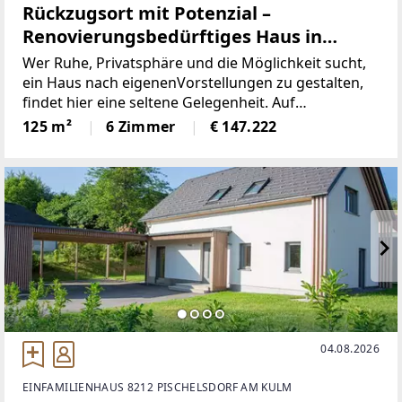
Rückzugsort mit Potenzial –
Renovierungsbedürftiges Haus in
ruhiger Alleinlage auf 855 m²
Wer Ruhe, Privatsphäre und die Möglichkeit sucht,
Grundstück!
ein Haus nach eigenenVorstellungen zu gestalten,
findet hier eine seltene Gelegenheit. Auf
einemgroßzügigen Grundstück mit ca. 855 m²
125 m²
6 Zimmer
€ 147.222
präsentiert sich diesessanierungsbedürftige
Wohnhaus aus
04.08.2026
EINFAMILIENHAUS 8212 PISCHELSDORF AM KULM