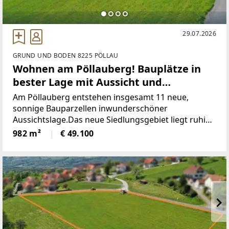
29.07.2026
GRUND UND BODEN 8225 PÖLLAU
Wohnen am Pöllauberg! Bauplätze in
bester Lage mit Aussicht und
Lebensqualität!
Am Pöllauberg entstehen insgesamt 11 neue,
sonnige Bauparzellen inwunderschöner
Aussichtslage.Das neue Siedlungsgebiet liegt ruhig
am Rande des Ortes, mit einerBushaltestelle direkt
982 m²
€ 49.100
vor der Haustür und nur wenigen
MinutenEntfernung ins