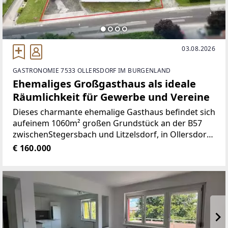
03.08.2026
GASTRONOMIE 7533 OLLERSDORF IM BURGENLAND
Ehemaliges Großgasthaus als ideale
Räumlichkeit für Gewerbe und Vereine
Dieses charmante ehemalige Gasthaus befindet sich
aufeinem 1060m² großen Grundstück an der B57
zwischenStegersbach und Litzelsdorf, in Ollersdorf
bei Güssing.Das Gebäude besticht durch seine
€ 160.000
großen, offenenRäume, die Ihnen zahlreiche
Möglichkeiten