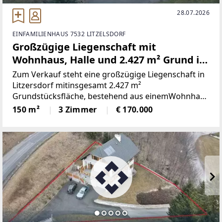
28.07.2026
EINFAMILIENHAUS 7532 LITZELSDORF
Großzügige Liegenschaft mit
Wohnhaus, Halle und 2.427 m² Grund in
Litzelsdorf
Zum Verkauf steht eine großzügige Liegenschaft in
Litzersdorf mitinsgesamt 2.427 m²
Grundstücksfläche, bestehend aus einemWohnhaus
sowie einer weitläufigen Halle mit
150 m²
3 Zimmer
€ 170.000
vielseitigenNutzungsmöglichkeiten. Die
Kombination aus Wohnen, Arbeiten
undgroßzügigem