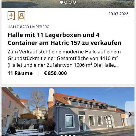
29.07.2026
HALLE 8230 HARTBERG
Halle mit 11 Lagerboxen und 4
Container am Hatric 157 zu verkaufen
Zum Verkauf steht eine moderne Halle auf einem
Grundstückmit einer Gesamtfläche von 4410 m²
(Halle) und einer Zufahrtvon 1006 m².Die Halle
wurde mit hochwertigen Materialien und
11 Räume
€ 850.000
einerdurchdachten Infrastruktur erbaut.Bau- und
Ausstattung:Die