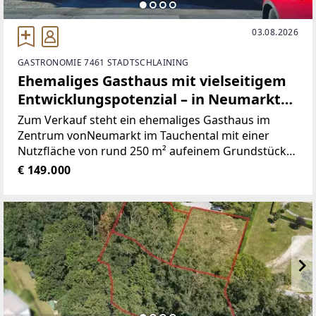
03.08.2026
GASTRONOMIE 7461 STADTSCHLAINING
Ehemaliges Gasthaus mit vielseitigem
Entwicklungspotenzial – in Neumarkt
im Tauchental
Zum Verkauf steht ein ehemaliges Gasthaus im
Zentrum vonNeumarkt im Tauchental mit einer
Nutzfläche von rund 250 m² aufeinem Grundstück
von ca. 681 m². Die Liegenschaft bietetgroßzügige
€ 149.000
Raumstrukturen und vielfältige
Nutzungsmöglichkeiten