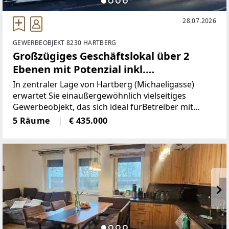
28.07.2026
GEWERBEOBJEKT 8230 HARTBERG
Großzügiges Geschäftslokal über 2
Ebenen mit Potenzial inkl.
renovierungsbedürftiger Wohnung -
In zentraler Lage von Hartberg (Michaeligasse)
Ideal auch als Eventlocation!
erwartet Sie einaußergewöhnlich vielseitiges
Gewerbeobjekt, das sich ideal fürBetreiber mit
Visionen, Investoren oder kreative
5 Räume
€ 435.000
Nutzungskonzepteeignet.Die Liegenschaft vereint
ein großzügiges