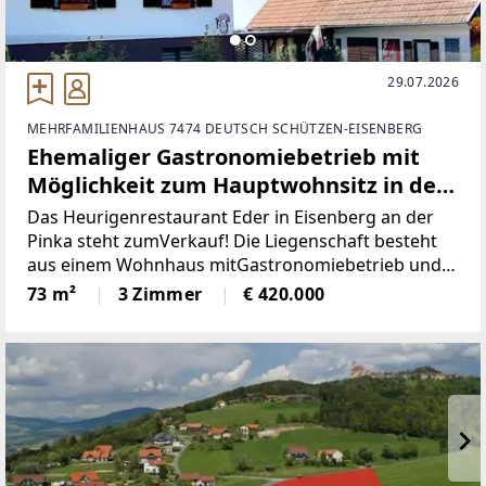
29.07.2026
MEHRFAMILIENHAUS 7474 DEUTSCH SCHÜTZEN-EISENBERG
Ehemaliger Gastronomiebetrieb mit
Möglichkeit zum Hauptwohnsitz in den
Weinbergen!
Das Heurigenrestaurant Eder in Eisenberg an der
Pinka steht zumVerkauf! Die Liegenschaft besteht
aus einem Wohnhaus mitGastronomiebetrieb und
einem Weinkeller!Im unteren Teil des Hauses
73 m²
3 Zimmer
€ 420.000
befindet sich die Gastronomie mitKüche, Gastraum