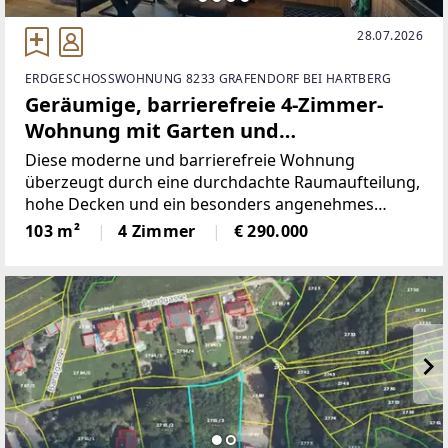
28.07.2026
ERDGESCHOSSWOHNUNG 8233 GRAFENDORF BEI HARTBERG
Geräumige, barrierefreie 4-Zimmer-
Wohnung mit Garten und
Doppelcarport in Lafnitz
Diese moderne und barrierefreie Wohnung
überzeugt durch eine durchdachte Raumaufteilung,
hohe Decken und ein besonders angenehmes
Wohngefühl. Auf rund 103 m² Wohnfläche stehen
103 m²
4 Zimmer
€ 290.000
insgesamt 3 Schlafzimmer sowie ein großzügiger
Wohn-/Essbereich zur