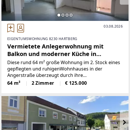
03.08.2026
EIGENTUMSWOHNUNG 8230 HARTBERG
Vermietete Anlegerwohnung mit
Balkon und moderner Küche in
zentraler Lage!
Diese rund 64 m² große Wohnung im 2. Stock eines
gepflegten und ruhigenWohnhauses in der
Angerstraße überzeugt durch ihre
optimaleRaumaufteilung und eine freundliche
64 m²
2 Zimmer
€ 125.000
Wohnatmosphäre. Die Wohnung ist 5Jahre befristet
vermietet und erzielt eine