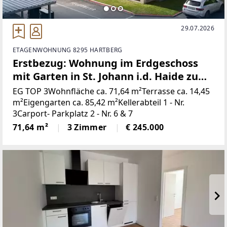
29.07.2026
ETAGENWOHNUNG 8295 HARTBERG
Erstbezug: Wohnung im Erdgeschoss
mit Garten in St. Johann i.d. Haide zu
verkaufen!
EG TOP 3Wohnfläche ca. 71,64 m²Terrasse ca. 14,45
m²Eigengarten ca. 85,42 m²Kellerabteil 1 - Nr.
3Carport- Parkplatz 2 - Nr. 6 & 7
71,64 m²
3 Zimmer
€ 245.000