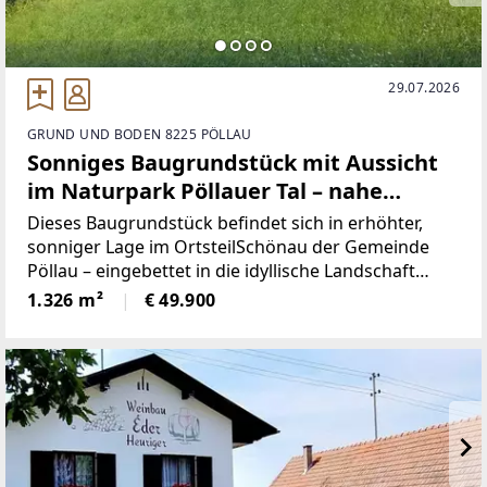
29.07.2026
GRUND UND BODEN 8225 PÖLLAU
Sonniges Baugrundstück mit Aussicht
im Naturpark Pöllauer Tal – nahe
Hartberg
Dieses Baugrundstück befindet sich in erhöhter,
sonniger Lage im OrtsteilSchönau der Gemeinde
Pöllau – eingebettet in die idyllische Landschaft
desNaturparks Pöllauer Tal. Die Umgebung ist
1.326 m²
€ 49.900
geprägt von Einfamilienhäusern,Wiesen und
Wäldern