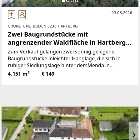
03.08.2026
GRUND UND BODEN 8230 HARTBERG
Zwei Baugrundstücke mit
angrenzender Waldfläche in Hartberg –
Am Brühlbach
Zum Verkauf gelangen zwei sonnig gelegene
Baugrundstücke inleichter Hanglage, die sich in
ruhiger Siedlungslage hinter demMenda in
Hartberg befinden. Die beiden Parzellen
4.151 m²
€ 149
liegennebeneinander und bieten dadurch sowohl
die Möglichkeit für eineEinfamilienhaus-Bebauung