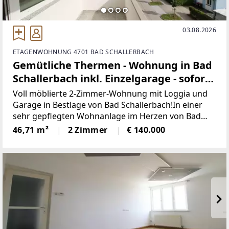
03.08.2026
ETAGENWOHNUNG 4701 BAD SCHALLERBACH
Gemütliche Thermen - Wohnung in Bad
Schallerbach inkl. Einzelgarage - sofort
bezugsbereit
Voll möblierte 2-Zimmer-Wohnung mit Loggia und
Garage in Bestlage von Bad Schallerbach!In einer
sehr gepflegten Wohnanlage im Herzen von Bad
Schallerbach befindet sich diese charmante
46,71 m²
2 Zimmer
€ 140.000
Wohnung im dritten Obergeschoss. Das Gebäude
wurde 1974 errichtet