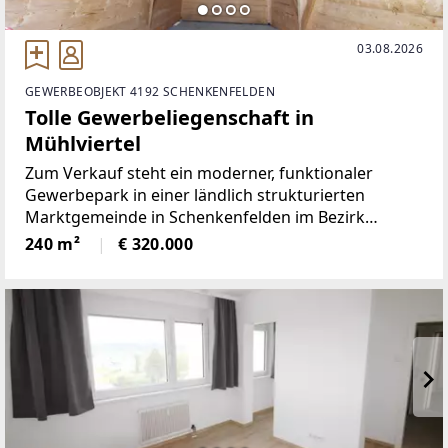
03.08.2026
GEWERBEOBJEKT 4192 SCHENKENFELDEN
Tolle Gewerbeliegenschaft in
Mühlviertel
Zum Verkauf steht ein moderner, funktionaler
Gewerbepark in einer ländlich strukturierten
Marktgemeinde in Schenkenfelden im Bezirk
Urfahr-Umgebung. Die Anlage umfasst insgesamt
240 m²
€ 320.000
10 bestehende Garagen-/Lagereinheiten mit Tor, 9
Freiparkplätze sowie