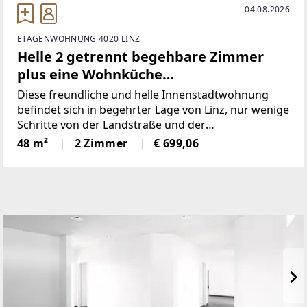
04.08.2026
ETAGENWOHNUNG 4020 LINZ
Helle 2 getrennt begehbare Zimmer
plus eine Wohnküche
Innenstadtwohnung im Zentrum von
Diese freundliche und helle Innenstadtwohnung
Linz
befindet sich in begehrter Lage von Linz, nur wenige
Schritte von der Landstraße und der
Mozartkreuzung entfernt. Die zentrale Lage bietet
48 m²
2 Zimmer
€ 699,06
eine hervorragende Infrastruktur und kurze Wege
zu zahlreichen Einkaufsmöglichkeiten,