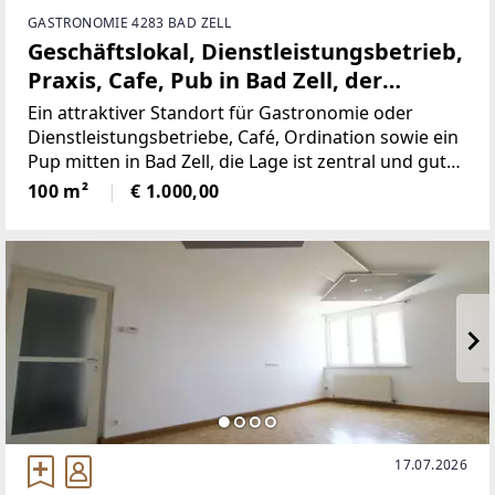
GASTRONOMIE 4283 BAD ZELL
Geschäftslokal, Dienstleistungsbetrieb,
Praxis, Cafe, Pub in Bad Zell, der
Treffpunkt für gute Stimmung
Ein attraktiver Standort für Gastronomie oder
Dienstleistungsbetriebe, Café, Ordination sowie ein
Pup mitten in Bad Zell, die Lage ist zentral und gut
frequentiert. Objektbeschreibung:Diese vielseitig
100 m²
€ 1.000,00
nutzbare Gewerbefläche im charmanten
17.07.2026