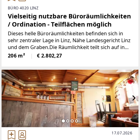
BÜRO 4020 LINZ
Vielseitig nutzbare Büroräumlichkeiten
/ Ordination - Teilflächen möglich
Dieses helle Büroräumlichkeiten befinden sich in
sehr zentraler Lage in Linz, Nähe Landesgericht Linz
und dem Graben.Die Räumlichkeit teilt sich auf in
einen geräumigen Vorraum, schöne und helle
206 m²
€ 2.802,27
Räumen sowie zwei Küchen und zwei WCs.Das
17.07.2026