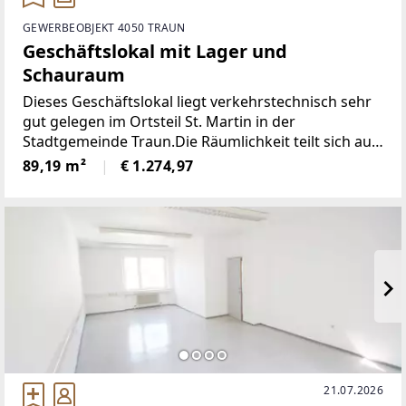
GEWERBEOBJEKT 4050 TRAUN
Geschäftslokal mit Lager und
Schauraum
Dieses Geschäftslokal liegt verkehrstechnisch sehr
gut gelegen im Ortsteil St. Martin in der
Stadtgemeinde Traun.Die Räumlichkeit teilt sich auf
in einen großen Verkaufsraum von ca. 69 m² und
89,19 m²
€ 1.274,97
einem ca. 20 m² großen Lager und bietet den neuen
Mietern
21.07.2026