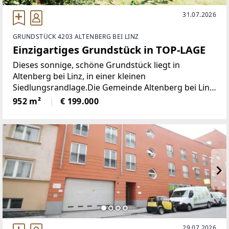
31.07.2026
GRUNDSTÜCK 4203 ALTENBERG BEI LINZ
Einzigartiges Grundstück in TOP-LAGE
Dieses sonnige, schöne Grundstück liegt in
Altenberg bei Linz, in einer kleinen
Siedlungsrandlage.Die Gemeinde Altenberg bei Linz
bietet eine gute Infrastruktur. Im Ort befinden sich
952 m²
€ 199.000
eine Volksschule, eine Mittelschule sowie ein
Spielplatz und
29.07.2026