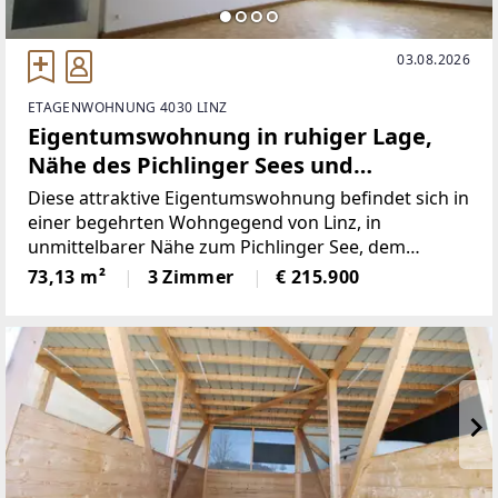
03.08.2026
ETAGENWOHNUNG 4030 LINZ
Eigentumswohnung in ruhiger Lage,
Nähe des Pichlinger Sees und
Schiltenbergwald
Diese attraktive Eigentumswohnung befindet sich in
einer begehrten Wohngegend von Linz, in
unmittelbarer Nähe zum Pichlinger See, dem
Schiltenbergwald sowie dem Stadtteil Ebelsberg.Die
73,13 m²
3 Zimmer
€ 215.900
Wohnung überzeugt durch ihre durchdachte
Raumaufteilung, die