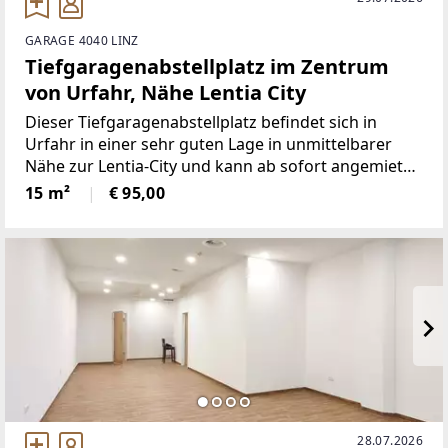
GARAGE 4040 LINZ
Tiefgaragenabstellplatz im Zentrum
von Urfahr, Nähe Lentia City
Dieser Tiefgaragenabstellplatz befindet sich in
Urfahr in einer sehr guten Lage in unmittelbarer
Nähe zur Lentia-City und kann ab sofort angemietet
werden. Dabei handelt es sich um den linken
15 m²
€ 95,00
Stellplatz eines für 2 Autos vorgesehenen
Doppelabstellplatzes.
28.07.2026