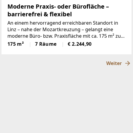
Moderne Praxis- oder Bürofläche –
barrierefrei & flexibel
An einem hervorragend erreichbaren Standort in
Linz – nahe der Mozartkreuzung – gelangt eine
moderne Büro- bzw. Praxisfläche mit ca. 175 m² zur
Vermietung.Die Einheit befindet sich im 2.
175 m²
7 Räume
€ 2.244,90
Obergeschoss eines modernen Gebäudes und
bietet vielseitige
Weiter