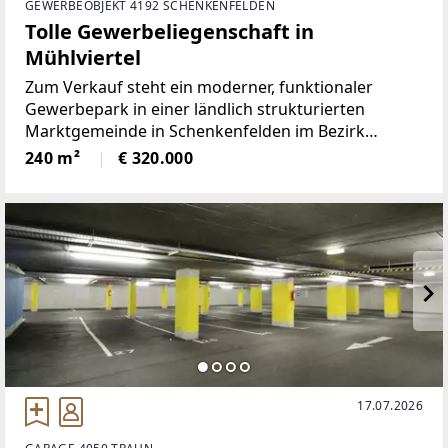
GEWERBEOBJEKT 4192 SCHENKENFELDEN
Tolle Gewerbeliegenschaft in
Mühlviertel
Zum Verkauf steht ein moderner, funktionaler
Gewerbepark in einer ländlich strukturierten
Marktgemeinde in Schenkenfelden im Bezirk
Urfahr-Umgebung. Die Anlage umfasst insgesamt
240 m²
€ 320.000
10 bestehende Garagen-/Lagereinheiten mit Tor, 9
Freiparkplätze sowie
17.07.2026