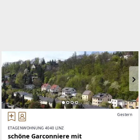
0732/77 30 10
WEBSITE
https://www.life-real.at/
EMAIL
office@life-real.at
Gestern
ETAGENWOHNUNG 4040 LINZ
schöne Garconniere mit