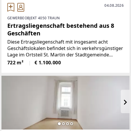
04.08.2026
GEWERBEOBJEKT 4050 TRAUN
Ertragsliegenschaft bestehend aus 8
Geschäften
Diese Ertragsliegenschaft mit insgesamt acht
Geschäftslokalen befindet sich in verkehrsgünstiger
Lage im Ortsteil St. Martin der Stadtgemeinde
Traun. Den Geschäftseinheiten sind teilweise Lager-
722 m²
€ 1.100.000
und Kellerräume zugeordnet, die zusätzliche
Nutzflächen