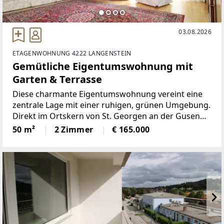
03.08.2026
ETAGENWOHNUNG 4222 LANGENSTEIN
Gemütliche Eigentumswohnung mit
Garten & Terrasse
Diese charmante Eigentumswohnung vereint eine
zentrale Lage mit einer ruhigen, grünen Umgebung.
Direkt im Ortskern von St. Georgen an der Gusen
gelegen und nur wenige Schritte von einem
50 m²
2 Zimmer
€ 165.000
wunderschönen Park entfernt, genießen Sie hier
höchste Lebensqualität