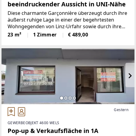
beeindruckender Aussicht in UNI-Nähe
Diese charmante Garçonnière überzeugt durch ihre
äußerst ruhige Lage in einer der begehrtesten
Wohngegenden von Linz-Urfahr sowie durch ihre
hervorragende Infrastruktur.Die Wohnung befindet
23 m²
1 Zimmer
€ 489,00
sich im 9. Obergeschoss eines generalsanierten
Wohnhauses
Gestern
GEWERBEOBJEKT 4600 WELS
Pop-up & Verkaufsfläche in 1A