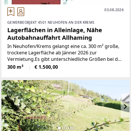
03.08.2026
GEWERBEOBJEKT 4501 NEUHOFEN AN DER KREMS
Lagerflächen in Alleinlage, Nähe
Autobahnauffahrt Allhaming
In Neuhofen/Krems gelangt eine ca. 300 m² große,
trockene Lagerfläche ab Jänner 2026 zur
Vermietung.Es gibt unterschiedliche Größen bei den
vorhandenen Lagerflächen. Zum Beispiel:Das Lager
300 m²
€ 1.500,00
mit der Nummer 1 ist ca. 135 m² groß, das Lager