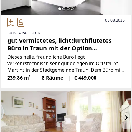
03.08.2026
BÜRO 4050 TRAUN
gut vermietetes, lichtdurchflutetes
Büro in Traun mit der Option
Parkplätze, zu kaufen
Dieses helle, freundliche Büro liegt
verkehrstechnisch sehr gut gelegen im Ortsteil St.
Martins in der Stadtgemeinde Traun. Dem Büro mit
einer Fläche von ca. 239,86 m².Es besteht die Option
239,86 m²
8 Räume
€ 449.000
Tiefgaragenplätze zu erwerben oder zu mieten. Die