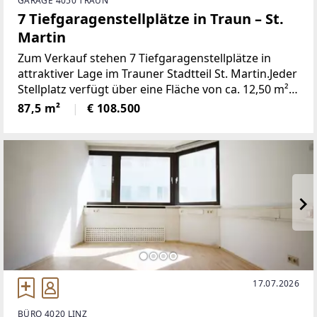
GARAGE 4050 TRAUN
7 Tiefgaragenstellplätze in Traun – St.
Martin
Zum Verkauf stehen 7 Tiefgaragenstellplätze in
attraktiver Lage im Trauner Stadtteil St. Martin.Jeder
Stellplatz verfügt über eine Fläche von ca. 12,50 m²
und eignet sich ideal für Pkw. Die Stellplätze
87,5 m²
€ 108.500
befinden sich in einer geschützten Tiefgarage
17.07.2026
BÜRO 4020 LINZ