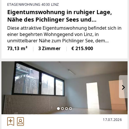
ETAGENWOHNUNG 4030 LINZ
Eigentumswohnung in ruhiger Lage,
Nähe des Pichlinger Sees und
Schiltenbergwald
Diese attraktive Eigentumswohnung befindet sich in
einer begehrten Wohngegend von Linz, in
unmittelbarer Nähe zum Pichlinger See, dem
Schiltenbergwald sowie dem Stadtteil Ebelsberg.Die
73,13 m²
3 Zimmer
€ 215.900
Wohnung überzeugt durch ihre durchdachte
Raumaufteilung, die
17.07.2026