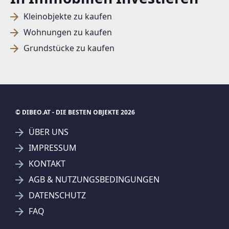
Kleinobjekte zu kaufen
Wohnungen zu kaufen
Grundstücke zu kaufen
© DIBEO.AT - DIE BESTEN OBJEKTE 2026
ÜBER UNS
IMPRESSUM
KONTAKT
SUCHAGENT ANLEGEN FÜR DIE
AGB & NUTZUNGSBEDINGUNGEN
AKTUELLEN SUCHKRITERIEN
DATENSCHUTZ
LIFE-REAL Luger Immobilien GmbH
FAQ
Treffer verfeinern