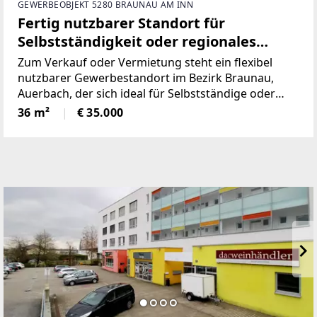
GEWERBEOBJEKT 5280 BRAUNAU AM INN
Fertig nutzbarer Standort für
Selbstständigkeit oder regionales
Konzept im Bezirk Braunau
Zum Verkauf oder Vermietung steht ein flexibel
nutzbarer Gewerbestandort im Bezirk Braunau,
Auerbach, der sich ideal für Selbstständige oder
regionale Konzepte eignet. Der Standort ist
36 m²
€ 35.000
vorbereitet und ermöglicht einen sofortigen Start
ohne lange Vorlaufzeit.Der