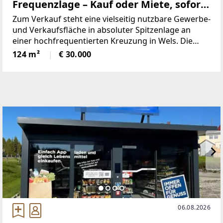
Frequenzlage – Kauf oder Miete, sofort
verfügbar
Zum Verkauf steht eine vielseitig nutzbare Gewerbe-
und Verkaufsfläche in absoluter Spitzenlage an
einer hochfrequentierten Kreuzung in Wels. Die
Immobilie ist wahlweise auch zur Miete
124 m²
€ 30.000
verfügbar.Die Gesamtfläche beträgt ca. 124 m²,
davon rund
06.08.2026