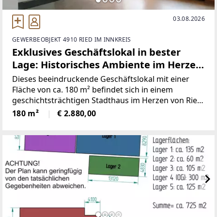
03.08.2026
GEWERBEOBJEKT 4910 RIED IM INNKREIS
Exklusives Geschäftslokal in bester
Lage: Historisches Ambiente im Herzen
von Ried
Dieses beeindruckende Geschäftslokal mit einer
Fläche von ca. 180 m² befindet sich in einem
geschichtsträchtigen Stadthaus im Herzen von Ried
im Innkreis. Die Immobilie vereint historische
180 m²
€ 2.880,00
Eleganz mit einer flexiblen Nutzungsmöglichkeit
und bietet so