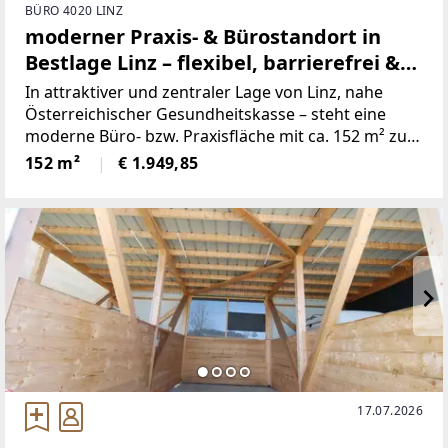
BÜRO 4020 LINZ
moderner Praxis- & Bürostandort in
Bestlage Linz – flexibel, barrierefrei &
repräsentativ
In attraktiver und zentraler Lage von Linz, nahe
Österreichischer Gesundheitskasse – steht eine
moderne Büro- bzw. Praxisfläche mit ca. 152 m² zur
Vermietung.Die Einheit befindet sich im 2.
152 m²
€ 1.949,85
Obergeschoss eines modernen Gebäudes und
überzeugt durch
17.07.2026