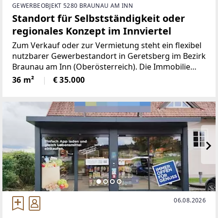
GEWERBEOBJEKT 5280 BRAUNAU AM INN
Standort für Selbstständigkeit oder
regionales Konzept im Innviertel
Zum Verkauf oder zur Vermietung steht ein flexibel
nutzbarer Gewerbestandort in Geretsberg im Bezirk
Braunau am Inn (Oberösterreich). Die Immobilie
eignet sich ideal für Selbstständige, regionale
36 m²
€ 35.000
Konzepte oder Betreiber im Bereich
Nahversorgung, Direktvermarktung
06.08.2026