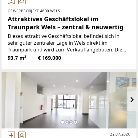
GEWERBEOBJEKT 4600 WELS
Attraktives Geschäftslokal im
Traunpark Wels – zentral & neuwertig
Dieses attraktive Geschäftslokal befindet sich in
sehr guter, zentraler Lage in Wels direkt im
Traunpark und wird zum Verkauf angeboten. Die
Immobilie liegt im Erdgeschoss und überzeugt
93,7 m²
€ 169.000
durch ihre hervorragende Sichtbarkeit sowie den
ebenen, barrierefreien
22.07.2026