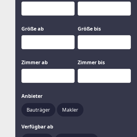
Kauf
Gewerbeobjekte
Miete
Grund und Boden
Mietkauf
Kleinobjekte
Größe ab
Größe bis
Zimmer ab
Zimmer bis
Anbieter
Bauträger
Makler
Verfügbar ab