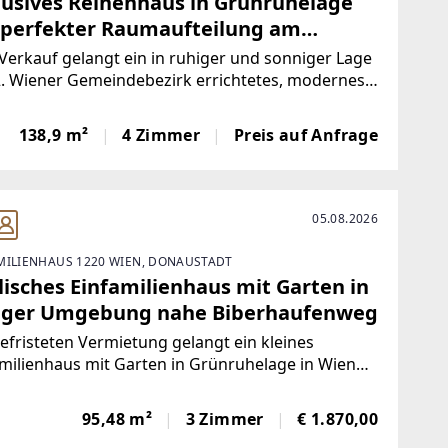
lusives Reihenhaus in Grünruhelage
 perfekter Raumaufteilung am
dtrand Wiens
erkauf gelangt ein in ruhiger und sonniger Lage
. Wiener Gemeindebezirk errichtetes, modernes
ansprechendes Reihenhaus. Das in
lmassivbauweise erstellte Haus besticht durch
138,9 m²
4 Zimmer
Preis auf Anfrage
ntelligent gestaltetes Raumprogramm und eine
gemäß
05.08.2026
MILIENHAUS 1220 WIEN, DONAUSTADT
lisches Einfamilienhaus mit Garten in
iger Umgebung nahe Biberhaufenweg
efristeten Vermietung gelangt ein kleines
milienhaus mit Garten in Grünruhelage in Wien
stadt. Die Liegenschaft umfasst das gepflegte
haus, den kleinen Garten mit abgeschirmten
95,48 m²
3 Zimmer
€ 1.870,00
hof, einen praktischen Schuppen sowie einen