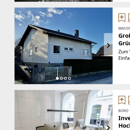
weit
MASSI
Gro
Grü
/ Or
Zum 
Einf
Reyer
umfas
Wohn
BÜRO 
Inv
Hoc