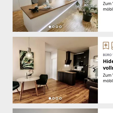
bzw
Zum 
möbli
volls
der 
verfü
BÜRO 
Hid
vol
Grü
Zum 
möbl
volls
Zinsh
Wohn
gegli