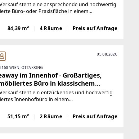
. Geschäftsfläche in U-Bahn-Nähe
Verkauf steht eine ansprechende und hochwertig
erte Büro- oder Praxisfläche in einem
anierten klassischen Wiener Gründerzeit-Zinshaus
Jahrhundertwende. Das attraktive Wohnhaus
84,39 m²
4 Räume
Preis auf Anfrage
gt über eine ansprechende, gegliederte
05.08.2026
1160 WIEN, OTTAKRING
eaway im Innenhof - Großartiges,
lmöbliertes Büro in klassischem
nderzeithaus in U-Bahn-Nähe
Verkauf steht ein entzückendes und hochwertig
iertes Innenhofbüro in einem
anierten klassischen Wiener Gründerzeit-
auses der Jahrhundertwende. Das attraktive
51,15 m²
2 Räume
Preis auf Anfrage
haus verfügt über eine ansprechende,
ederte Fassade