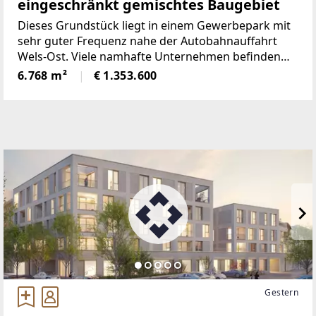
eingeschränkt gemischtes Baugebiet
Dieses Grundstück liegt in einem Gewerbepark mit
sehr guter Frequenz nahe der Autobahnauffahrt
Wels-Ost. Viele namhafte Unternehmen befinden
sich in direkter Nachbarschaft.Die Fläche ist als
6.768 m²
€ 1.353.600
"MB" - eingeschränkt gemischtes Baugebiet -
ausgewiesen.Für
Gestern