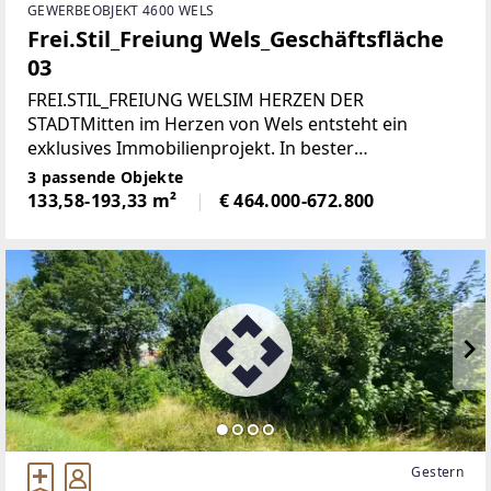
GEWERBEOBJEKT 4600 WELS
Frei.Stil_Freiung Wels_Geschäftsfläche
03
FREI.STIL_FREIUNG WELSIM HERZEN DER
STADTMitten im Herzen von Wels entsteht ein
exklusives Immobilienprojekt. In bester
Innenstadtlage, direkt an der Freiung, vereinen sich
3 passende Objekte
urbaner Komfort, hochwertige Architektur und
133,58-193,33 m²
€ 464.000-672.800
beste Erreichbarkeit.
Gestern