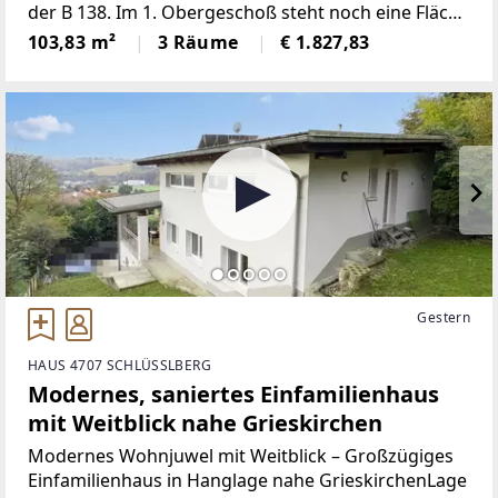
der B 138. Im 1. Obergeschoß steht noch eine Fläche
mit rd. 103 m² zur Verfügung. Es stehen
103,83 m²
3 Räume
€ 1.827,83
Kundenparkplätze vor dem Gebäude
Gestern
HAUS 4707 SCHLÜSSLBERG
Modernes, saniertes Einfamilienhaus
mit Weitblick nahe Grieskirchen
Modernes Wohnjuwel mit Weitblick – Großzügiges
Einfamilienhaus in Hanglage nahe GrieskirchenLage