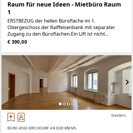
Raum für neue Ideen - Mietbüro Raum
1
ERSTBEZUG der hellen Bürofläche im 1.
Obergeschoss der Raiffeisenbank mit separater
Zugang zu den Büroflächen.Ein Lift ist nicht
vorhanden!Jedes Büro ist mit einem Schließsystem
€ 390,00
ausgestattet.Durch den gut durchdachten
Grundriss
Gestern
BÜRO 4560 KIRCHDORF AN DER KREMS