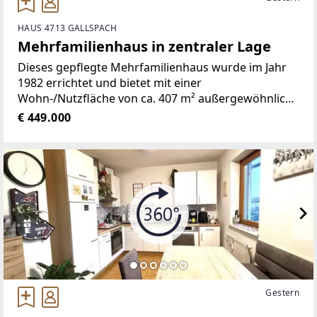
HAUS 4713 GALLSPACH
Mehrfamilienhaus in zentraler Lage
Dieses gepflegte Mehrfamilienhaus wurde im Jahr
1982 errichtet und bietet mit einer
Wohn-/Nutzfläche von ca. 407 m² außergewöhnlich
viel Platz. Die Liegenschaft befindet sich auf einem
€ 449.000
ca. 914 m² großen Grundstück in zentraler Lage von
Gallspach und
Gestern