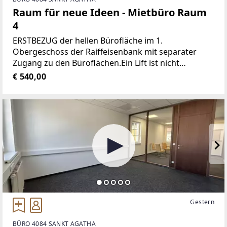
Raum für neue Ideen - Mietbüro Raum
4
ERSTBEZUG der hellen Bürofläche im 1.
Obergeschoss der Raiffeisenbank mit separater
Zugang zu den Büroflächen.Ein Lift ist nicht
vorhanden!Jedes Büro ist mit einem Schließsystem
€ 540,00
ausgestattet.Durch den gut durchdachten
Grundriss
Gestern
BÜRO 4084 SANKT AGATHA