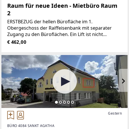
Raum für neue Ideen - Mietbüro Raum
2
ERSTBEZUG der hellen Bürofläche im 1.
Obergeschoss der Raiffeisenbank mit separater
Zugang zu den Büroflächen. Ein Lift ist nicht
vorhanden!Jedes Büro ist mit einem Schließsystem
€ 462,00
ausgestattet.Durch den gut durchdachten
Grundriss eignen
Gestern
BÜRO 4084 SANKT AGATHA