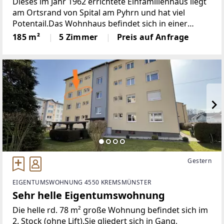
Dieses im Jahr 1962 errichtete Einfamilienhaus liegt
am Ortsrand von Spital am Pyhrn und hat viel
Potentail.Das Wohnhaus befindet sich in einer
attraktiven Wohngegend in unmittelbarer Nähe
185 m²
5 Zimmer
Preis auf Anfrage
zum Ortszentrum Spital am Pyhrn mit seinem
barocken
Gestern
EIGENTUMSWOHNUNG 4550 KREMSMÜNSTER
Sehr helle Eigentumswohnung
Die helle rd. 78 m² große Wohnung befindet sich im
2. Stock (ohne Lift).Sie gliedert sich in Gang,