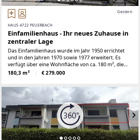
Gestern
HAUS 4722 PEUERBACH
Einfamilienhaus - Ihr neues Zuhause in
zentraler Lage
Das Einfamilienhaus wurde im Jahr 1950 errichtet
und in den Jahren 1970 sowie 1977 erweitert. Es
verfügt über eine Wohnfläche von ca. 180 m², die
sich auf Erdgeschoss und Obergeschoss
180,3 m²
€ 279.000
verteilt.Zusätzlich stehen im Kellergeschoss
inklusive Garage