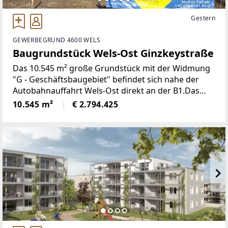
Gestern
GEWERBEGRUND 4600 WELS
Baugrundstück Wels-Ost Ginzkeystraße
Das 10.545 m² große Grundstück mit der Widmung
"G - Geschäftsbaugebiet" befindet sich nahe der
Autobahnauffahrt Wels-Ost direkt an der B1.Das
Grundstück liegt angrenzend an den WELAS Park in
10.545 m²
€ 2.794.425
Wels. Auf Grund der ausgezeichneten Lage sind
viele