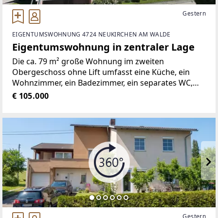
Gestern
EIGENTUMSWOHNUNG 4724 NEUKIRCHEN AM WALDE
Eigentumswohnung in zentraler Lage
Die ca. 79 m² große Wohnung im zweiten
Obergeschoss ohne Lift umfasst eine Küche, ein
Wohnzimmer, ein Badezimmer, ein separates WC,
einen Vorraum sowie zwei Schlafzimmer. Zusätzlich
€ 105.000
verfügt die Wohnung über zwei sonnige Loggien,
die zum Entspannen
Gestern