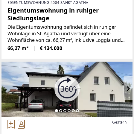
EIGENTUMSWOHNUNG 4084 SANKT AGATHA
Eigentumswohnung in ruhiger
Siedlungslage
Die Eigentumswohnung befindet sich in ruhiger
Wohnlage in St. Agatha und verfügt über eine
Wohnfläche von ca. 66,27 m², inklusive Loggia und
Balkon.Die Wohnung liegt im 2. Stock eines
66,27 m²
€ 134.000
Wohnhauses ohne Lift und überzeugt durch eine
durchdachte
Gestern