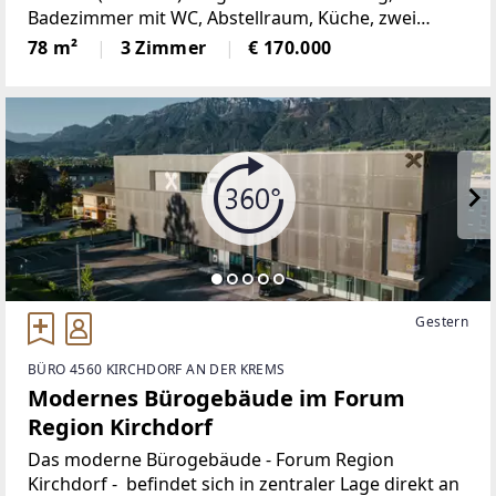
Badezimmer mit WC, Abstellraum, Küche, zwei
Schlafzimmer und einem großzügigen Wohnzimmer
78 m²
3 Zimmer
€ 170.000
auf. Die rd. 7 m² große Loggia ist vom Wohnzimmer
Gestern
BÜRO 4560 KIRCHDORF AN DER KREMS
Modernes Bürogebäude im Forum
Region Kirchdorf
Das moderne Bürogebäude - Forum Region
Kirchdorf - befindet sich in zentraler Lage direkt an