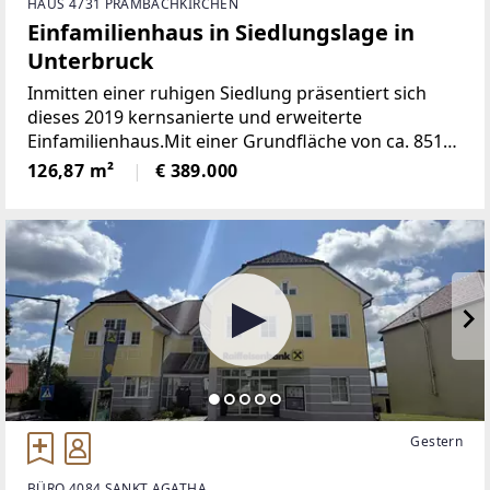
HAUS 4731 PRAMBACHKIRCHEN
Einfamilienhaus in Siedlungslage in
Unterbruck
Inmitten einer ruhigen Siedlung präsentiert sich
dieses 2019 kernsanierte und erweiterte
Einfamilienhaus.Mit einer Grundfläche von ca. 851
m² und einer durchdacht gestalteten Wohnfläche
126,87 m²
€ 389.000
von ca. 126 m² bietet dieses Zuhause ein
Gestern
BÜRO 4084 SANKT AGATHA