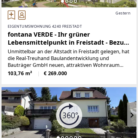
Gestern
EIGENTUMSWOHNUNG 4240 FREISTADT
fontana VERDE - Ihr grüner
Lebensmittelpunkt in Freistadt - Bezug
ab sofort möglich
Unmittelbar an der Altstadt in Freistadt gelegen, hat
die Real-Treuhand Baulandentwicklung und
Bauträger GmbH neuen, attraktiven Wohnraum
errichtet, welcher im Sommer 2026 an die Bewohner
103,76 m²
€ 269.000
übergeben wurde.Hier gibt es viel Licht, Luft und
Platz