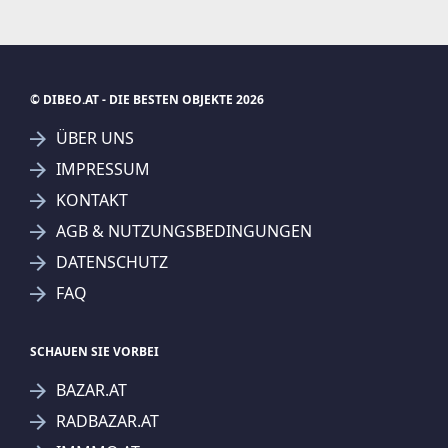
© DIBEO.AT - DIE BESTEN OBJEKTE 2026
ÜBER UNS
IMPRESSUM
KONTAKT
SUCHAGENT ANLEGEN FÜR DIE
AGB & NUTZUNGSBEDINGUNGEN
AKTUELLEN SUCHKRITERIEN
DATENSCHUTZ
Real-Treuhand Immobilien Vertriebs GmbH
FAQ
Treffer verfeinern
Ich stimme der Verarbeitung meiner Daten, wie
SCHAUEN SIE VORBEI
in den
Datenschutzbestimmungen
beschrieben,
BAZAR.AT
zu.
RADBAZAR.AT