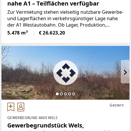
nahe A1 – Teilflächen verfügbar
Zur Vermietung stehen vielseitig nutzbare Gewerbe-
und Lagerflächen in verkehrsgünstiger Lage nahe
der A1 Westautobahn. Ob Lager, Produktion,
Logistik, Werkstätte oder Gewerbebetrieb – die
5.478 m²
€ 26.623,20
Flächen können flexibel an den jeweiligen Bedarf
angepasst
Gestern
GEWERBEGRUND 4600 WELS
Gewerbegrundstück Wels,