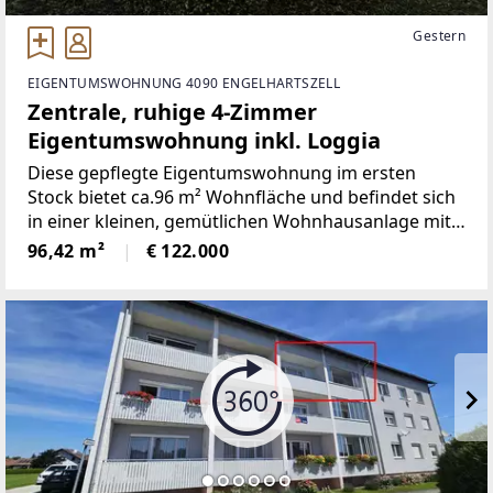
Gestern
EIGENTUMSWOHNUNG 4090 ENGELHARTSZELL
Zentrale, ruhige 4-Zimmer
Eigentumswohnung inkl. Loggia
Diese gepflegte Eigentumswohnung im ersten
Stock bietet ca.96 m² Wohnfläche und befindet sich
in einer kleinen, gemütlichen Wohnhausanlage mit
nur zwei Stiegen und jeweils vier Einheiten. Die
96,42 m²
€ 122.000
überschaubare Größe sorgt für eine angenehme,
familiäre