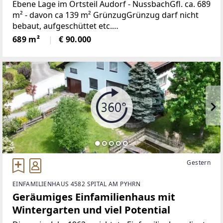
Ebene Lage im Ortsteil Audorf - NussbachGfl. ca. 689
m² - davon ca 139 m² GrünzugGrünzug darf nicht
bebaut, aufgeschüttet etc.
werdenAufgeschlossenBauzwang bis spätestens
689 m²
€ 90.000
Anfang Oktober 2027Fertigstellung
Gestern
EINFAMILIENHAUS 4582 SPITAL AM PYHRN
Geräumiges Einfamilienhaus mit
Wintergarten und viel Potential