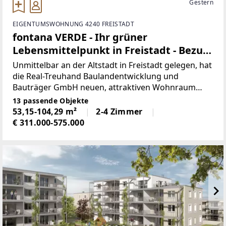
Gestern
EIGENTUMSWOHNUNG 4240 FREISTADT
fontana VERDE - Ihr grüner
Lebensmittelpunkt in Freistadt - Bezug
ab sofort möglich
Unmittelbar an der Altstadt in Freistadt gelegen, hat
die Real-Treuhand Baulandentwicklung und
Bauträger GmbH neuen, attraktiven Wohnraum
errichtet, welcher im Sommer 2026 an die Bewohner
13 passende Objekte
übergeben wurde.Hier gibt es viel Licht, Luft und
53,15-104,29 m²
2-4 Zimmer
Platz
€ 311.000-575.000