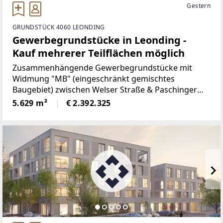
Gestern
GRUNDSTÜCK 4060 LEONDING
Gewerbegrundstücke in Leonding -
Kauf mehrerer Teilflächen möglich
Zusammenhängende Gewerbegrundstücke mit
Widmung "MB" (eingeschränkt gemischtes
Baugebiet) zwischen Welser Straße & Paschinger
Straße nahe der Gemeindegrenze zu Linz.Die drei
5.629 m²
€ 2.392.325
Grundstück können einzeln oder gesamt erworben
werden.Öffentliche