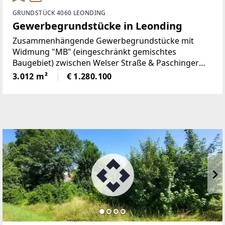
GRUNDSTÜCK 4060 LEONDING
Gewerbegrundstücke in Leonding
Zusammenhängende Gewerbegrundstücke mit
Widmung "MB" (eingeschränkt gemischtes
Baugebiet) zwischen Welser Straße & Paschinger
Straße nahe der Gemeindegrenze zu Linz.Die drei
3.012 m²
€ 1.280.100
Grundstück können einzeln oder gesamt erworben
werden.Öffentliche