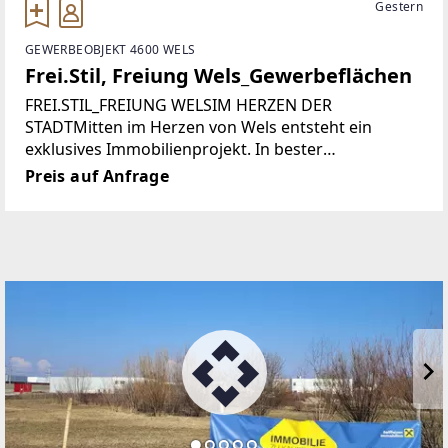
Gestern
GEWERBEOBJEKT 4600 WELS
Frei.Stil, Freiung Wels_Gewerbeflächen
FREI.STIL_FREIUNG WELSIM HERZEN DER
STADTMitten im Herzen von Wels entsteht ein
exklusives Immobilienprojekt. In bester
Innenstadtlage, direkt an der Freiung, vereinen sich
Preis auf Anfrage
urbaner Komfort, hochwertige Architektur und
beste Erreichbarkeit.