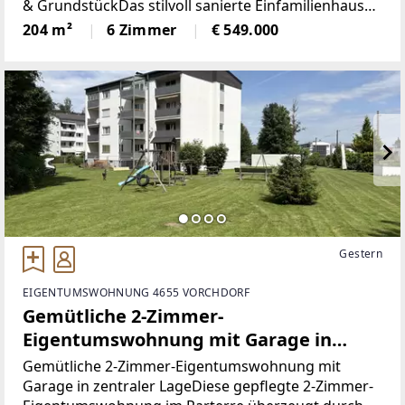
& GrundstückDas stilvoll sanierte Einfamilienhaus
präsentiert sich als echtes
204 m²
6 Zimmer
€ 549.000
Gestern
EIGENTUMSWOHNUNG 4655 VORCHDORF
Gemütliche 2-Zimmer-
Eigentumswohnung mit Garage in
zentraler Lage
Gemütliche 2-Zimmer-Eigentumswohnung mit
Garage in zentraler LageDiese gepflegte 2-Zimmer-