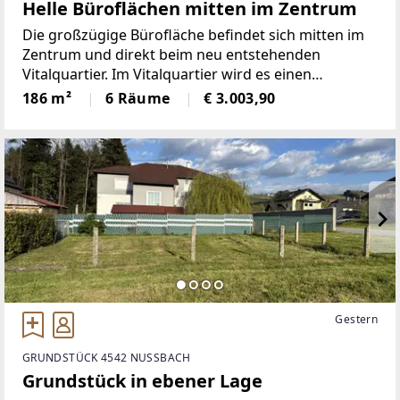
Helle Büroflächen mitten im Zentrum
Die großzügige Bürofläche befindet sich mitten im
Zentrum und direkt beim neu entstehenden
Vitalquartier. Im Vitalquartier wird es einen
praktischen Arzt, Psychologen, Versicherungen und
186 m²
6 Räume
€ 3.003,90
ein Bistro geben.Ausreichend Parkplätze stehen
gegen Gebühr
Gestern
GRUNDSTÜCK 4542 NUSSBACH
Grundstück in ebener Lage