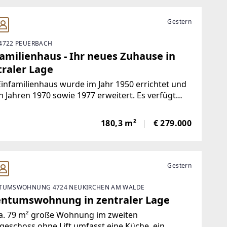
Gestern
4722 PEUERBACH
familienhaus - Ihr neues Zuhause in
traler Lage
infamilienhaus wurde im Jahr 1950 errichtet und
n Jahren 1970 sowie 1977 erweitert. Es verfügt
eine Wohnfläche von ca. 180 m², die sich auf
schoss und Obergeschoss verteilt.Zusätzlich
180,3 m²
€ 279.000
n im Kellergeschoss inklusive Garage
Gestern
TUMSWOHNUNG 4724 NEUKIRCHEN AM WALDE
entumswohnung in zentraler Lage
ca. 79 m² große Wohnung im zweiten
eschoss ohne Lift umfasst eine Küche, ein