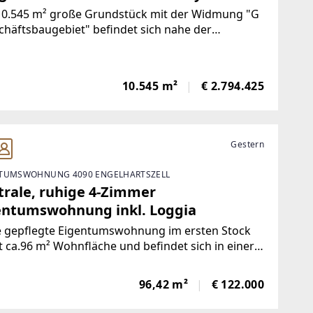
10.545 m² große Grundstück mit der Widmung "G
chäftsbaugebiet" befindet sich nahe der
ahnauffahrt Wels-Ost direkt an der B1.Das
dstück liegt angrenzend an den WELAS Park in
 Auf Grund der ausgezeichneten Lage sind viele
10.545 m²
€ 2.794.425
Gestern
TUMSWOHNUNG 4090 ENGELHARTSZELL
trale, ruhige 4-Zimmer
entumswohnung inkl. Loggia
e gepflegte Eigentumswohnung im ersten Stock
t ca.96 m² Wohnfläche und befindet sich in einer
nen, gemütlichen Wohnhausanlage mit nur zwei
en und jeweils vier Einheiten. Die überschaubare
96,42 m²
€ 122.000
 sorgt für eine angenehme, familiäre