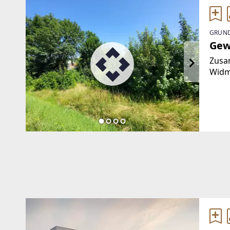
GRUND
Gew
Zusa
Widm
zwisc
Geme
einz