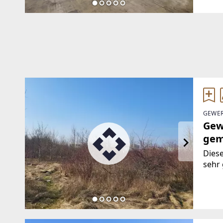
flexi
GEWER
Gew
gem
Diese
sehr 
Ost. 
direk
einge
ausg