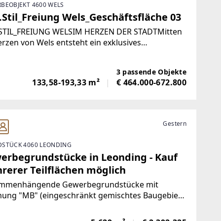
BEOBJEKT 4600 WELS
.Stil_Freiung Wels_Geschäftsfläche 03
.STIL_FREIUNG WELSIM HERZEN DER STADTMitten
rzen von Wels entsteht ein exklusives
ilienprojekt. In bester Innenstadtlage, direkt an
reiung, vereinen sich urbaner Komfort,
3 passende Objekte
ertige Architektur und beste Erreichbarkeit.
133,58-193,33 m²
€ 464.000-672.800
Gestern
STÜCK 4060 LEONDING
erbegrundstücke in Leonding - Kauf
rerer Teilflächen möglich
mmenhängende Gewerbegrundstücke mit
ung "MB" (eingeschränkt gemischtes Baugebiet)
hen Welser Straße & Paschinger Straße nahe der
indegrenze zu Linz.Die drei Grundstück können