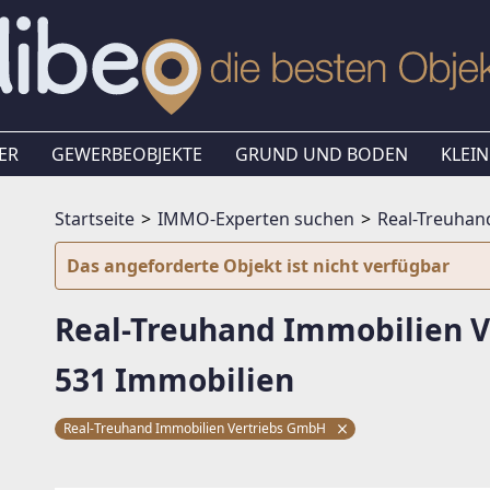
ER
GEWERBEOBJEKTE
GRUND UND BODEN
KLEIN
Startseite
IMMO-Experten suchen
Real-Treuhan
Das angeforderte Objekt ist nicht verfügbar
Real-Treuhand Immobilien 
531 Immobilien
Real-Treuhand Immobilien Vertriebs GmbH