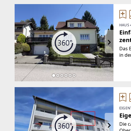
HAUS 
Ein
zen
Das E
in de
über 
Erdge
stehe
EIGEN
Eig
Die 
Oberg