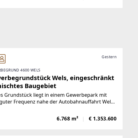
bel an den jeweiligen Bedarf angepasst
Gestern
BEGRUND 4600 WELS
erbegrundstück Wels, eingeschränkt
ischtes Baugebiet
s Grundstück liegt in einem Gewerbepark mit
guter Frequenz nahe der Autobahnauffahrt Wels-
Viele namhafte Unternehmen befinden sich in
ter Nachbarschaft.Die Fläche ist als "MB" -
6.768 m²
€ 1.353.600
schränkt gemischtes Baugebiet -
ewiesen.Für