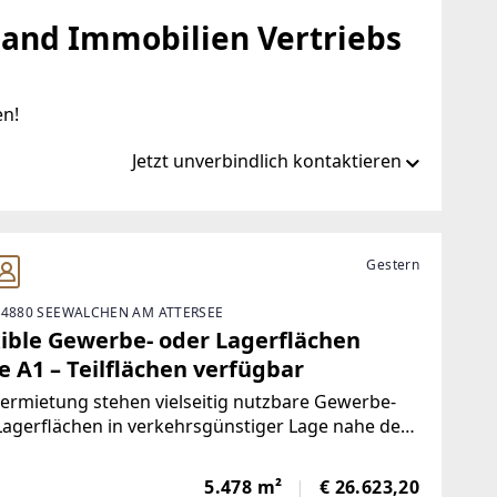
hand Immobilien Vertriebs
en!
Jetzt unverbindlich kontaktieren
sen-immobilien.at/de
Gestern
 4880 SEEWALCHEN AM ATTERSEE
mmobilien.at
xible Gewerbe- oder Lagerflächen
e A1 – Teilflächen verfügbar
ermietung stehen vielseitig nutzbare Gewerbe-
agerflächen in verkehrsgünstiger Lage nahe der
stautobahn. Ob Lager, Produktion, Logistik,
stätte oder Gewerbebetrieb – die Flächen können
5.478 m²
€ 26.623,20