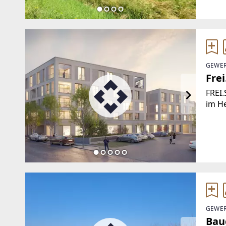
einz
GEWER
Fre
FREI
im He
Immob
der F
hochw
GEWER
Bau