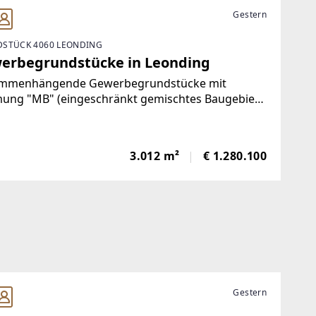
Gestern
STÜCK 4060 LEONDING
erbegrundstücke in Leonding
mmenhängende Gewerbegrundstücke mit
ung "MB" (eingeschränkt gemischtes Baugebiet)
hen Welser Straße & Paschinger Straße nahe der
indegrenze zu Linz.Die drei Grundstück können
eln oder gesamt erworben werden.Öffentliche
3.012 m²
€ 1.280.100
Gestern