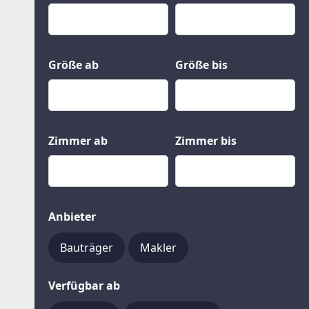
Kauf
Gewerbeobjekte
Miete
Grund und Boden
Mietkauf
Kleinobjekte
Größe ab
Größe bis
Zimmer ab
Zimmer bis
Anbieter
Bauträger
Makler
Verfügbar ab