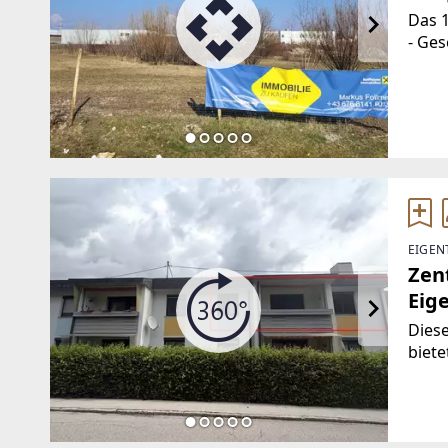
Das 
- Ges
Autob
Grun
Wels.
EIGEN
Zen
Eig
Dies
biete
klei
Stieg
Größe