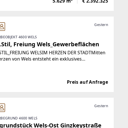
5.629 m²
€ 2.392.325
eln oder gesamt erworben werden.Öffentliche
Gestern
BEOBJEKT 4600 WELS
i.Stil, Freiung Wels_Gewerbeflächen
.STIL_FREIUNG WELSIM HERZEN DER STADTMitten
rzen von Wels entsteht ein exklusives
ilienprojekt. In bester Innenstadtlage, direkt an
reiung, vereinen sich urbaner Komfort,
ertige Architektur und beste Erreichbarkeit.
Preis auf Anfrage
Gestern
BEGRUND 4600 WELS
grundstück Wels-Ost Ginzkeystraße