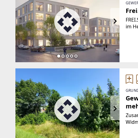
GEWER
Frei
FREI
im He
Immob
der F
hochw
GRUND
Gew
meh
Zusa
Widm
zwisc
Geme