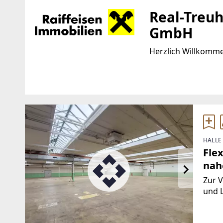
Real-Treu
GmbH
Herzlich Willkomm
Standort
WEBSITE
https://www.raiffei
Europaplatz 1a
4020 Linz
EMAIL
HALLE
TELEFON
office@raiffeisen-i
Fle
+43 (0)50 6596 8002
nah
Zur V
und L
A1 We
Werk