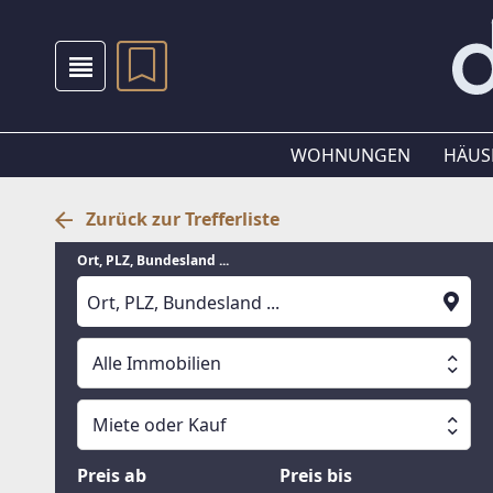
WOHNUNGEN
HÄUS
Zurück zur Trefferliste
Ort, PLZ, Bundesland ...
Alle Immobilien
Alle Immobilien
Miete oder Kauf
Suche läuft
Wohnungen
Miete oder Kauf
Preis ab
Preis bis
Häuser