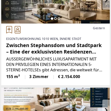
Gestern
EIGENTUMSWOHNUNG 1010 WIEN, INNERE STADT
Zwischen Stephansdom und Stadtpark
– Eine der exklusivsten Residenzen
Wiens
AUSSERGEWÖHNLICHES LUXUSAPARTMENT MIT
DEN PRIVILEGIEN EINES INTERNATIONALEN 5-
STERNE-HOTELSEs gibt Adressen, die weltweit für
Eleganz, Prestige und Lebensqualität stehen. Dieses
155 m²
3 Zimmer
€ 2.154.000
außergewöhnliche Luxusapartment befindet sich in
einer der begehrtesten