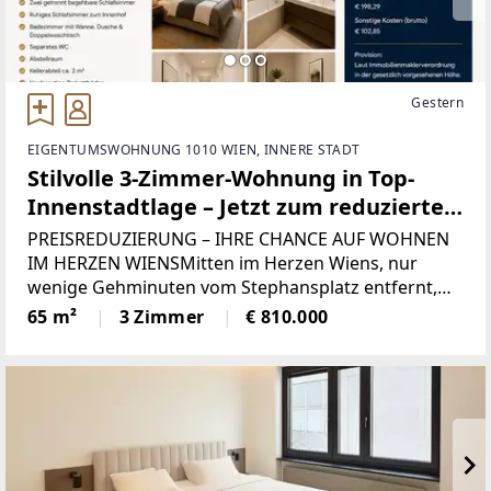
Gestern
EIGENTUMSWOHNUNG 1010 WIEN, INNERE STADT
Stilvolle 3-Zimmer-Wohnung in Top-
Innenstadtlage – Jetzt zum reduzierten
Kaufpreis!
PREISREDUZIERUNG – IHRE CHANCE AUF WOHNEN
IM HERZEN WIENSMitten im Herzen Wiens, nur
wenige Gehminuten vom Stephansplatz entfernt,
präsentiert sich diese hochwertig sanierte 3-
65 m²
3 Zimmer
€ 810.000
Zimmer-Wohnung als perfekte Kombination aus
urbanem Lifestyle, modernem