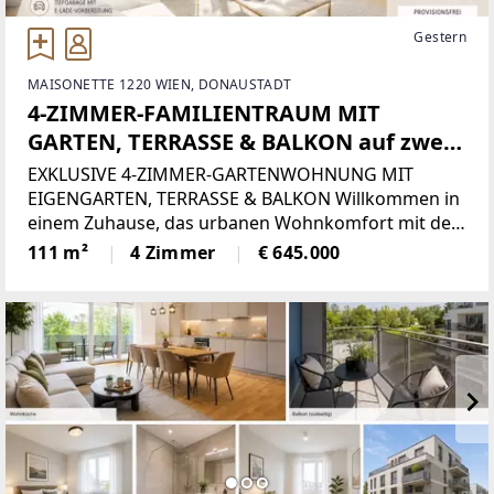
Gestern
MAISONETTE 1220 WIEN, DONAUSTADT
4-ZIMMER-FAMILIENTRAUM MIT
GARTEN, TERRASSE & BALKON auf zwei
Etagen, PROVISIONSFREIER ERSTBEZUG
EXKLUSIVE 4-ZIMMER-GARTENWOHNUNG MIT
IN 1220 WIEN
EIGENGARTEN, TERRASSE & BALKON Willkommen in
einem Zuhause, das urbanen Wohnkomfort mit der
Ruhe einer grünen Umgebung verbindet. Diese
111 m²
4 Zimmer
€ 645.000
außergewöhnliche 4-Zimmer-Gartenwohnung
vereint hochwertige Architektur,