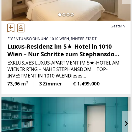
Gestern
EIGENTUMSWOHNUNG 1010 WIEN, INNERE STADT
Luxus-Residenz im 5★ Hotel in 1010
Wien – Nur Schritte zum Stephansdom
| Concierge | Renditestark vermietet
EXKLUSIVES LUXUS-APARTMENT IM 5★-HOTEL AM
WIENER RING – NÄHE STEPHANSDOM | TOP-
INVESTMENT IN 1010 WIENDieses
außergewöhnliche 3-Zimmer-Apartment befindet
73,96 m²
3 Zimmer
€ 1.499.000
sich in einem der renommiertesten 5-Sterne-Hotels
im Herzen Wiens – nur wenige Schritte vom