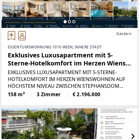
Gestern
EIGENTUMSWOHNUNG 1010 WIEN, INNERE STADT
Exklusives Luxusapartment mit 5-
Sterne-Hotelkomfort im Herzen Wiens !
++ Wellness und Conciergeservice, Voll
EXKLUSIVES LUXUSAPARTMENT MIT 5-STERNE-
möbliert
HOTELKOMFORT IM HERZEN WIENSWOHNEN AUF
HÖCHSTEM NIVEAU ZWISCHEN STEPHANSDOM
UND STADTPARKIn einer der begehrtesten
158 m²
3 Zimmer
€ 2.196.000
Innenstadtlagen Wiens, zwischen Stephansdom und
Stadtpark, gelangt dieses außergewöhnliche