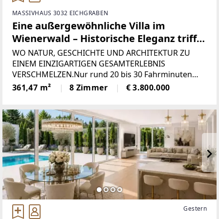
MASSIVHAUS 3032 EICHGRABEN
Eine außergewöhnliche Villa im
Wienerwald – Historische Eleganz trifft
auf zeitlosen Wohnluxus
WO NATUR, GESCHICHTE UND ARCHITEKTUR ZU
EINEM EINZIGARTIGEN GESAMTERLEBNIS
VERSCHMELZEN.Nur rund 20 bis 30 Fahrminuten
von der Wiener Innenstadt entfernt eröffnet sich
361,47 m²
8 Zimmer
€ 3.800.000
eine Liegenschaft, die in ihrer Art kaum
Vergleichbares findet. Auf einem beeindruckenden
Gestern