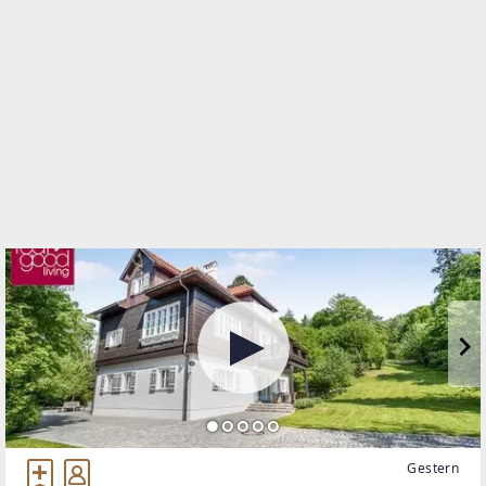
1010 Wien, Innere Stadt
TELEFON
01/890 01 52
WEBSITE
https://www.realgoodliving.at/
EMAIL
office@realgoodliving.at
Gestern