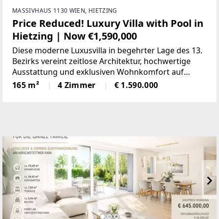
MASSIVHAUS 1130 WIEN, HIETZING
Price Reduced! Luxury Villa with Pool in
Hietzing | Now €1,590,000
Diese moderne Luxusvilla in begehrter Lage des 13.
Bezirks vereint zeitlose Architektur, hochwertige
Ausstattung und exklusiven Wohnkomfort auf
mehreren Ebenen. Die Immobilie bietet ca. 165 m²
165 m²
4 Zimmer
€ 1.590.000
Wohnfläche, lichtdurchflutete Räume,