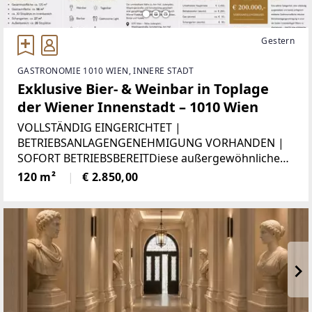
Gestern
GASTRONOMIE 1010 WIEN, INNERE STADT
Exklusive Bier- & Weinbar in Toplage
der Wiener Innenstadt – 1010 Wien
VOLLSTÄNDIG EINGERICHTET |
BETRIEBSANLAGENGENEHMIGUNG VORHANDEN |
SOFORT BETRIEBSBEREITDiese außergewöhnliche
Gastronomiefläche befindet sich in einer der
120 m²
€ 2.850,00
begehrtesten Lagen der Wiener Innenstadt und
bietet eine seltene Gelegenheit, eine bereits