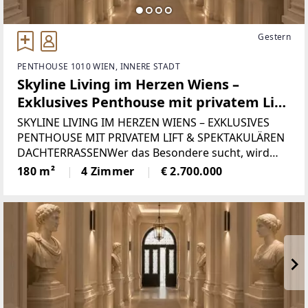
Gestern
PENTHOUSE 1010 WIEN, INNERE STADT
Skyline Living im Herzen Wiens –
Exklusives Penthouse mit privatem Lift
& spektakulären Dachterrassen !!
SKYLINE LIVING IM HERZEN WIENS – EXKLUSIVES
PENTHOUSE MIT PRIVATEM LIFT & SPEKTAKULÄREN
DACHTERRASSENWer das Besondere sucht, wird
hier fündig.In einer der begehrtesten Lagen Wiens,
180 m²
4 Zimmer
€ 2.700.000
nur wenige Schritte vom Rudolfsplatz entfernt,
eröffnet