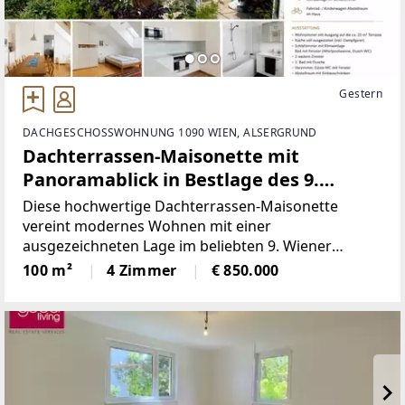
Gestern
DACHGESCHOSSWOHNUNG 1090 WIEN, ALSERGRUND
Dachterrassen-Maisonette mit
Panoramablick in Bestlage des 9.
Bezirks – Nähe Lycée Français
Diese hochwertige Dachterrassen-Maisonette
vereint modernes Wohnen mit einer
ausgezeichneten Lage im beliebten 9. Wiener
Gemeindebezirk. In unmittelbarer Nähe zum Lycée
100 m²
4 Zimmer
€ 850.000
Français und mit der Straßenbahnlinie D direkt vor
der Haustüre bietet diese Immobilie