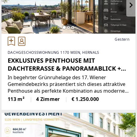
Gestern
DACHGESCHOSSWOHNUNG 1170 WIEN, HERNALS
EXKLUSIVES PENTHOUSE MIT
DACHTERRASSE & PANORAMABLICK +
ERSTBEZUG IN HERNALS Wohnen über
In begehrter Grünruhelage des 17. Wiener
den Dächern Wiens
Gemeindebezirks präsentiert sich dieses attraktive
Penthouse als perfekte Kombination aus modernem
Wohnkomfort, großzügigen Freiflächen und
113 m²
4 Zimmer
€ 1.250.000
urbaner Lebensqualität.Die hochwertig ausgeführte
4-Zimmer-Dachgeschosswohnung