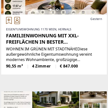
Gestern
EIGENTUMSWOHNUNG 1170 WIEN, HERNALS
FAMILIENWOHNUNG MIT XXL-
FREIFLÄCHEN IN BESTER
AUSSICHTSLAGE |+ 4 ZIMMER +
WOHNEN IM GRÜNEN MIT STADTNÄHEDiese
TERRASSE, BALKONE & EIGENER GARTEN
außergewöhnliche Eigentumswohnung vereint
modernes Wohnambiente, großzügige
Außenbereiche und eine hervorragende Lage am
90,55 m²
4 Zimmer
€ 847.000
Rande des Wienerwaldes. In einer hochwertigen
Wohnanlage aus dem Jahr 2023 gelegen, bietet