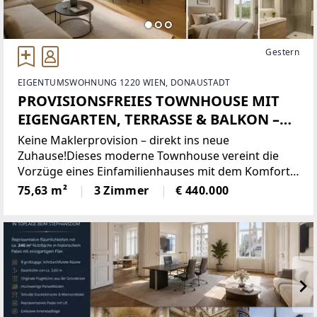
Gestern
EIGENTUMSWOHNUNG 1220 WIEN, DONAUSTADT
PROVISIONSFREIES TOWNHOUSE MIT
EIGENGARTEN, TERRASSE & BALKON –
WOHNEN WIE IM EIGENEN HAUS
Keine Maklerprovision – direkt ins neue
Zuhause!Dieses moderne Townhouse vereint die
Vorzüge eines Einfamilienhauses mit dem Komfort
eines hochwertigen Neubauprojekts. Auf rund 75
75,63 m²
3 Zimmer
€ 440.000
m² Wohnfläche, verteilt auf zwei Ebenen, erwartet
Sie ein durchdachtes