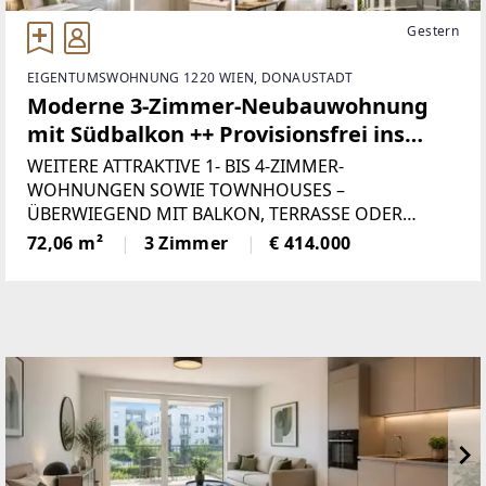
Gestern
EIGENTUMSWOHNUNG 1220 WIEN, DONAUSTADT
Moderne 3-Zimmer-Neubauwohnung
mit Südbalkon ++ Provisionsfrei ins
Eigenheim
WEITERE ATTRAKTIVE 1- BIS 4-ZIMMER-
WOHNUNGEN SOWIE TOWNHOUSES –
ÜBERWIEGEND MIT BALKON, TERRASSE ODER
EIGENGARTEN – EBENFALLS PROVISIONSFREI
72,06 m²
3 Zimmer
€ 414.000
VERFÜGBAR.In einer der beliebtesten Wohnlagen
des 22. Wiener Gemeindebezirks erwartet Sie diese
hochwertige