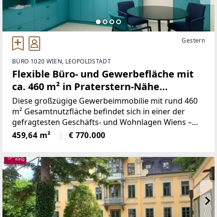
Gestern
BÜRO 1020 WIEN, LEOPOLDSTADT
Flexible Büro- und Gewerbefläche mit
ca. 460 m² in Praterstern-Nähe
Gewerbeobjekt mit Zufahrt &
Diese großzügige Gewerbeimmobilie mit rund 460
Lagerflächen in zentraler Wiener Lage
m² Gesamtnutzfläche befindet sich in einer der
gefragtesten Geschäfts- und Wohnlagen Wiens –
zwischen dem Praterstern und dem Grünen
459,64 m²
€ 770.000
Prater.Die hervorragende Verkehrsanbindung (U-
Bahn, S-Bahn, Straßenbahn