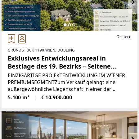
Gestern
GRUNDSTÜCK 1190 WIEN, DÖBLING
Exklusives Entwicklungsareal in
Bestlage des 19. Bezirks – Seltene
Investitionschance mit großem
EINZIGARTIGE PROJEKTENTWICKLUNG IM WIENER
Potenzial
PREMIUMSEGMENTZum Verkauf gelangt eine
außergewöhnliche Liegenschaft in einer der
begehrtesten Villenlagen des 19. Wiener
5.100 m²
€ 10.900.000
Gemeindebezirks. Das rund 5.100 m² große
Grundstück bietet ideale Voraussetzungen