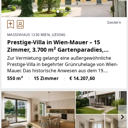
Gestern
MASSIVHAUS 1230 WIEN, LIESING
Prestige-Villa in Wien-Mauer – 15
Zimmer, 3.700 m² Gartenparadies,
vielseitig nutzbar -Büro & Wohnen
Zur Vermietung gelangt eine außergewöhnliche
vereinbaren!
Prestige-Villa in begehrter Grünruhelage von Wien-
Mauer. Das historische Anwesen aus dem 19.
Jahrhundert wurde umfassend generalsaniert und
550 m²
15 Zimmer
€ 14.207,60
vereint repräsentativen Altbaucharme mit
modernster Haustechnik und