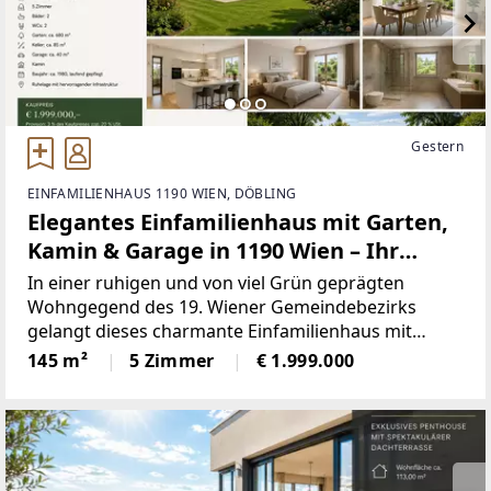
Gestern
EINFAMILIENHAUS 1190 WIEN, DÖBLING
Elegantes Einfamilienhaus mit Garten,
Kamin & Garage in 1190 Wien – Ihr
Traumhaus wartet!
In einer ruhigen und von viel Grün geprägten
Wohngegend des 19. Wiener Gemeindebezirks
gelangt dieses charmante Einfamilienhaus mit
großzügigem Grundstück zum Verkauf. Die
145 m²
5 Zimmer
€ 1.999.000
Immobilie vereint ein angenehmes Wohngefühl,
ausreichend Platz für die ganze Familie