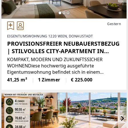
Gestern
EIGENTUMSWOHNUNG 1220 WIEN, DONAUSTADT
PROVISIONSFREIER NEUBAUERSTBEZUG
| STILVOLLES CITY-APARTMENT IN
GRÜNER LAGE DER DONAUSTADT
KOMPAKT, MODERN UND ZUKUNFTSSICHER
WOHNENDiese hochwertig ausgeführte
Eigentumswohnung befindet sich in einem
modernen Neubauprojekt im aufstrebenden 22.
41,25 m²
1 Zimmer
€ 225.000
Wiener Gemeindebezirk. Die Wohnung eignet sich
ideal für Singles, Berufseinsteiger, Pendler