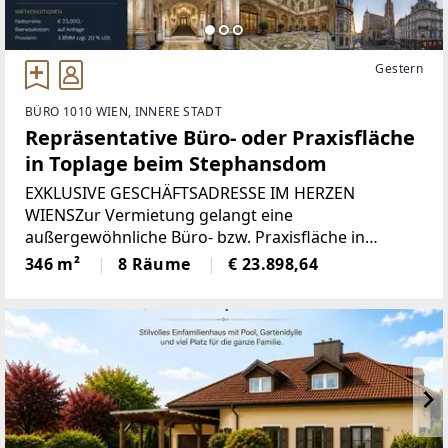
Gestern
BÜRO 1010 WIEN, INNERE STADT
Repräsentative Büro- oder Praxisfläche
in Toplage beim Stephansdom
EXKLUSIVE GESCHÄFTSADRESSE IM HERZEN
WIENSZur Vermietung gelangt eine
außergewöhnliche Büro- bzw. Praxisfläche in
absoluter Premiumlage der Wiener Innenstadt – nur
346 m²
8 Räume
€ 23.898,64
wenige Schritte vom Stephansdom entfernt. Die
repräsentativen Räumlichkeiten befinden