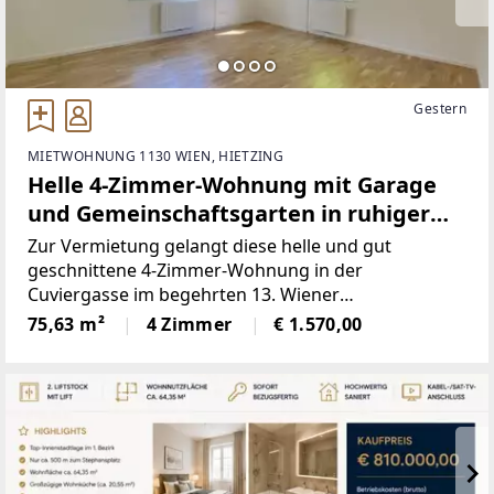
Gestern
MIETWOHNUNG 1130 WIEN, HIETZING
Helle 4-Zimmer-Wohnung mit Garage
und Gemeinschaftsgarten in ruhiger
Lage von Hietzing
Zur Vermietung gelangt diese helle und gut
geschnittene 4-Zimmer-Wohnung in der
Cuviergasse im begehrten 13. Wiener
Gemeindebezirk.Die Wohnung befindet sich in
75,63 m²
4 Zimmer
€ 1.570,00
einem gepflegten Mehrparteienhaus mit nur vier
Wohneinheiten und überzeugt durch ihre