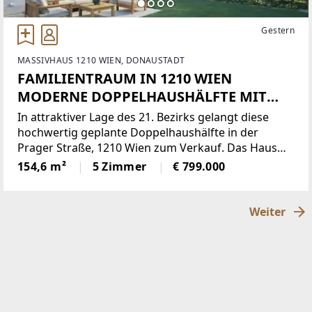
Gestern
MASSIVHAUS 1210 WIEN, DONAUSTADT
FAMILIENTRAUM IN 1210 WIEN
MODERNE DOPPELHAUSHÄLFTE MIT
GARTEN, 2 TERRASSEN & STELLPLATZ -
In attraktiver Lage des 21. Bezirks gelangt diese
ERSTBEZUG
hochwertig geplante Doppelhaushälfte in der
Prager Straße, 1210 Wien zum Verkauf. Das Haus
überzeugt durch eine durchdachte Raumaufteilung
154,6 m²
5 Zimmer
€ 799.000
über Keller-, Erd-, Ober- und Dachgeschoss,
moderne technische
Weiter