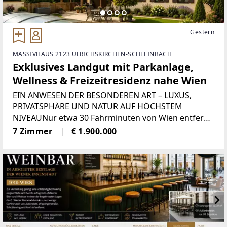
Gestern
MASSIVHAUS 2123 ULRICHSKIRCHEN-SCHLEINBACH
Exklusives Landgut mit Parkanlage,
Wellness & Freizeitresidenz nahe Wien
EIN ANWESEN DER BESONDEREN ART – LUXUS,
PRIVATSPHÄRE UND NATUR AUF HÖCHSTEM
NIVEAUNur etwa 30 Fahrminuten von Wien entfernt
präsentiert sich dieses außergewöhnliche Landgut
7 Zimmer
€ 1.900.000
als wahre Rarität am Immobilienmarkt. Auf einem
nahezu 10.000 m² großen,