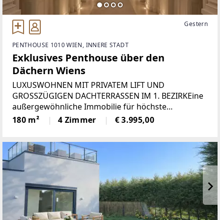
Gestern
PENTHOUSE 1010 WIEN, INNERE STADT
Exklusives Penthouse über den
Dächern Wiens
LUXUSWOHNEN MIT PRIVATEM LIFT UND
GROSSZÜGIGEN DACHTERRASSEN IM 1. BEZIRKEine
außergewöhnliche Immobilie für höchste
Ansprüche.Mitten im historischen Zentrum Wiens,
180 m²
4 Zimmer
€ 3.995,00
unweit des Rudolfsplatzes, befindet sich dieses
exklusive Penthouse, das