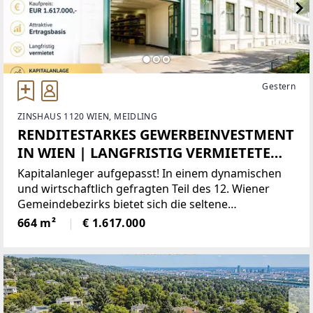
Gestern
ZINSHAUS 1120 WIEN, MEIDLING
RENDITESTARKES GEWERBEINVESTMENT
IN WIEN | LANGFRISTIG VERMIETETE
NUTZFLÄCHEN MIT SOLIDER
Kapitalanleger aufgepasst! In einem dynamischen
ERTRAGSBASIS
und wirtschaftlich gefragten Teil des 12. Wiener
Gemeindebezirks bietet sich die seltene
Gelegenheit, eine bereits vermietete
664 m²
€ 1.617.000
Gewerbeimmobilie mit attraktiver
Ertragsperspektive zu erwerben.Die Liegenschaft