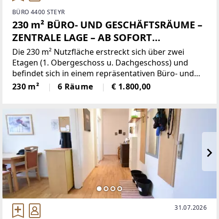
BÜRO 4400 STEYR
230 m² BÜRO- UND GESCHÄFTSRÄUME –
ZENTRALE LAGE – AB SOFORT
VERFÜGBAR! NÄHE BMW!!!
Die 230 m² Nutzfläche erstreckt sich über zwei
Etagen (1. Obergeschoss u. Dachgeschoss) und
befindet sich in einem repräsentativen Büro- und
Geschäftsgebäude im Stadtteil Münichholz.Durch
230 m²
6 Räume
€ 1.800,00
die praktische Größe und die flexible Innenbauweise
kann
31.07.2026