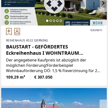
Gestern
REIHENHAUS 4522 SIERNING
BAUSTART - GEFÖRDERTES
Eckreihenhaus I WOHNTRAUM
PAICHBERG
Der angegebene Kaufpreis ist abzüglich der
möglichen Förderung!Förderbeispiel
Wohnbauförderung OÖ: 1,5 % Fixverzinsung für 20
Jahre! Familie (2 Erwachsene und 2 Kinder),
109,29 m²
€ 307.050
Einkommensgrenze € 100.000,-- wird nicht
überschritten.Basisförderung