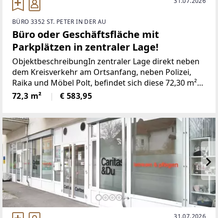
31.07.2026
BÜRO 3352 ST. PETER IN DER AU
Büro oder Geschäftsfläche mit
Parkplätzen in zentraler Lage!
ObjektbeschreibungIn zentraler Lage direkt neben
dem Kreisverkehr am Ortsanfang, neben Polizei,
Raika und Möbel Polt, befindet sich diese 72,30 m²
vielseitig verwendbare Geschäftsfläche im
72,3 m²
€ 583,95
Erdgeschoss eines 2008 erbauten Gebäudes.Das
Objekt
31.07.2026