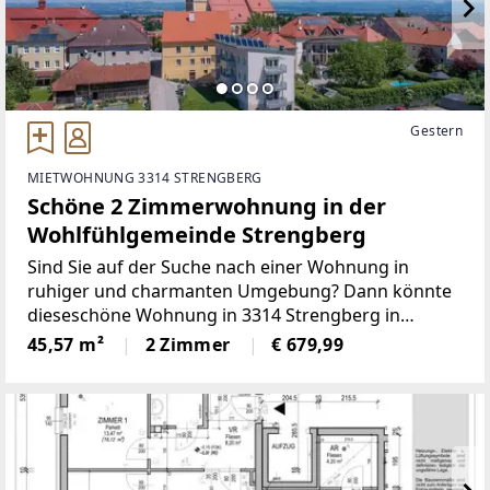
Gestern
MIETWOHNUNG 3314 STRENGBERG
Schöne 2 Zimmerwohnung in der
Wohlfühlgemeinde Strengberg
Sind Sie auf der Suche nach einer Wohnung in
ruhiger und charmanten Umgebung? Dann könnte
dieseschöne Wohnung in 3314 Strengberg in
Niederösterreich genau das Richtige für Sie sein. Sie
45,57 m²
2 Zimmer
€ 679,99
bietet alles, wasSie für ein angenehmes und
entspanntes