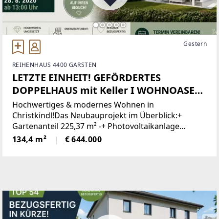
Gestern
REIHENHAUS 4400 GARSTEN
LETZTE EINHEIT! GEFÖRDERTES
DOPPELHAUS mit Keller I WOHNOASE
CHRISTKINDL Haustyp 3 I Haus 3 C
Hochwertiges & modernes Wohnen in
Christkindl!Das Neubauprojekt im Überblick:+
Gartenanteil 225,37 m² -+ Photovoltaikanlage
(Haustyp 3 und 4) - optional gegen Aufpreis!+
134,4 m²
€ 644.000
Wallbox für die Aufladung von Elektroautos
(Haustyp 3 und