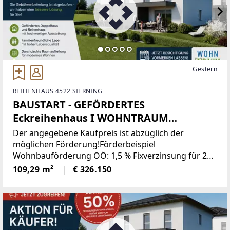
Gestern
REIHENHAUS 4522 SIERNING
BAUSTART - GEFÖRDERTES
Eckreihenhaus I WOHNTRAUM
PAICHBERG
Der angegebene Kaufpreis ist abzüglich der
möglichen Förderung!Förderbeispiel
Wohnbauförderung OÖ: 1,5 % Fixverzinsung für 20
Jahre! Familie (2 Erwachsene und 2 Kinder),
109,29 m²
€ 326.150
Einkommensgrenze € 100.000,-- wird nicht
überschritten.Basisförderung