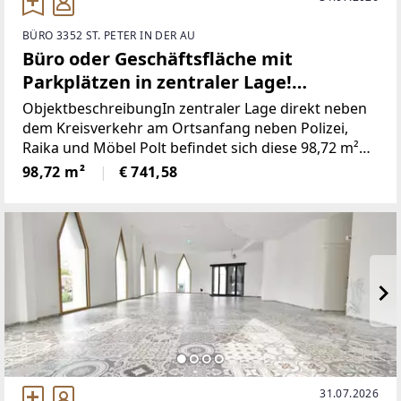
BÜRO 3352 ST. PETER IN DER AU
Büro oder Geschäftsfläche mit
Parkplätzen in zentraler Lage!
Provisionsfrei für den Mieter!
ObjektbeschreibungIn zentraler Lage direkt neben
dem Kreisverkehr am Ortsanfang neben Polizei,
Raika und Möbel Polt befindet sich diese 98,72 m²
vielseitig verwendbare Geschäftsfläche im
98,72 m²
€ 741,58
Erdgeschoss eines 2008 erbauten Gebäudes.Das
Objekt
31.07.2026