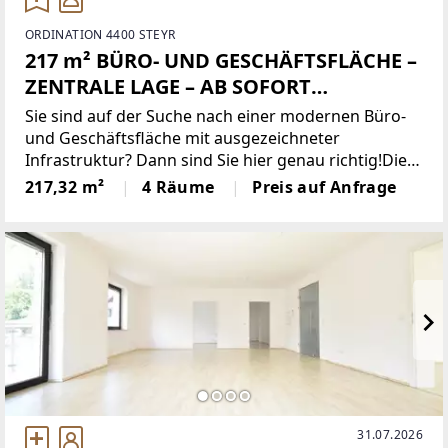
ORDINATION 4400 STEYR
217 m² BÜRO- UND GESCHÄFTSFLÄCHE –
ZENTRALE LAGE – AB SOFORT
VERFÜGBAR!
Sie sind auf der Suche nach einer modernen Büro-
und Geschäftsfläche mit ausgezeichneter
Infrastruktur? Dann sind Sie hier genau richtig!Die
217 m² Büro- und Geschäftsfläche befindet sich im
217,32 m²
4 Räume
Preis auf Anfrage
Erdgeschoss eines repräsentativen Büro- und
Geschäftsgebäudes
31.07.2026