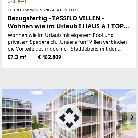
EIGENTUMSWOHNUNG 4540 BAD HALL
Bezugsfertig - TASSILO VILLEN -
Wohnen wie im Urlaub I HAUS A I TOP -
A43
Wohnen wie im Urlaub mit eigenem Pool und
privatem Spabereich…Unsere fünf Villen verbinden
die Vorteile des modernen Stadtlebens mit den
Vorzügen eines eigenen Hauses. 10 Jahre
97,3 m²
€ 482.809
Kulturgenuss verbunden mit einem privaten Pool-
und Spabereich in