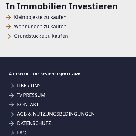
In Immobilien Investieren
Kleinobjekte zu kaufen
Wohnungen zu kaufen
Grundstücke zu kaufen
© DIBEO.AT - DIE BESTEN OBJEKTE 2026
ÜBER UNS
IMPRESSUM
KONTAKT
SUCHAGENT ANLEGEN FÜR DIE
AGB & NUTZUNGSBEDINGUNGEN
AKTUELLEN SUCHKRITERIEN
DATENSCHUTZ
REMAX Alpha - Anita Celik Immobilien GmbH
FAQ