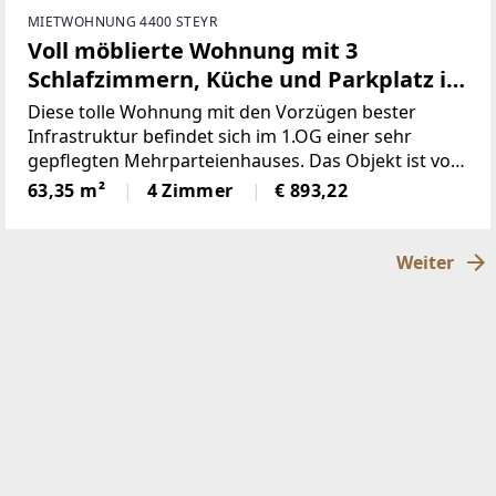
MIETWOHNUNG 4400 STEYR
Voll möblierte Wohnung mit 3
Schlafzimmern, Küche und Parkplatz in
zentraler Lage! WG tauglich!
Diese tolle Wohnung mit den Vorzügen bester
Infrastruktur befindet sich im 1.OG einer sehr
gepflegten Mehrparteienhauses. Das Objekt ist voll
möbliert und ermöglicht Ihnen einen schnellen und
63,35 m²
4 Zimmer
€ 893,22
stressfreien Einzug.Die Wohnfläche wird
untergliedert
Weiter