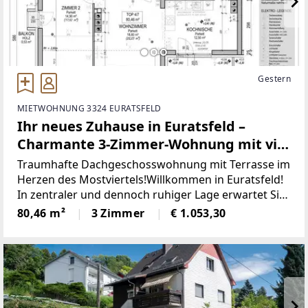
Gestern
MIETWOHNUNG 3324 EURATSFELD
Ihr neues Zuhause in Euratsfeld –
Charmante 3-Zimmer-Wohnung mit viel
Lebensqualität
Traumhafte Dachgeschosswohnung mit Terrasse im
Herzen des Mostviertels!Willkommen in Euratsfeld!
In zentraler und dennoch ruhiger Lage erwartet Sie
diese liebevoll gepflegteDachgeschosswohnung, die
80,46 m²
3 Zimmer
€ 1.053,30
durch ihre durchdachte Raumaufteilung,