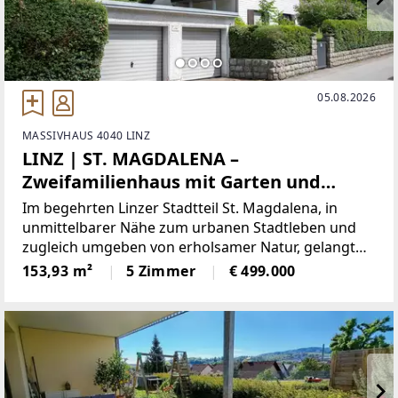
05.08.2026
MASSIVHAUS 4040 LINZ
LINZ | ST. MAGDALENA –
Zweifamilienhaus mit Garten und
Doppelgarage in TOP-LAGE!
Im begehrten Linzer Stadtteil St. Magdalena, in
unmittelbarer Nähe zum urbanen Stadtleben und
zugleich umgeben von erholsamer Natur, gelangt
dieses charmante Zweifamilienhaus zum Verkauf.
153,93 m²
5 Zimmer
€ 499.000
Die Liegenschaft erstreckt sich über ein attraktives
Grundstück