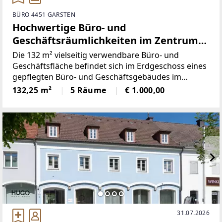
BÜRO 4451 GARSTEN
Hochwertige Büro- und
Geschäftsräumlichkeiten im Zentrum
von Garsten!
Die 132 m² vielseitig verwendbare Büro- und
Geschäftsfläche befindet sich im Erdgeschoss eines
gepflegten Büro- und Geschäftsgebäudes im
Zentrum von Garsten. Durch die praktische Größe
132,25 m²
5 Räume
€ 1.000,00
und die sehr gute Raumaufteilung ist das Objekt
flexibel auf
31.07.2026