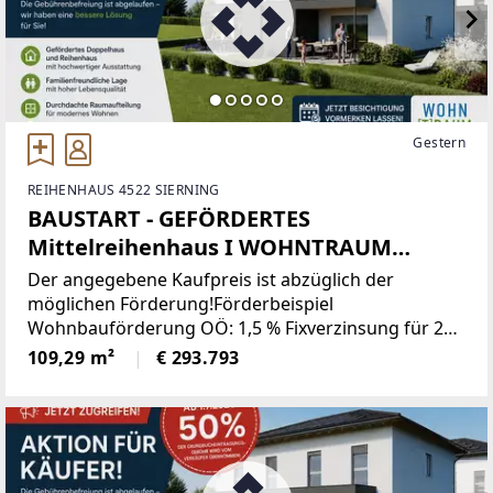
Gestern
REIHENHAUS 4522 SIERNING
BAUSTART - GEFÖRDERTES
Mittelreihenhaus I WOHNTRAUM
PAICHBERG
Der angegebene Kaufpreis ist abzüglich der
möglichen Förderung!Förderbeispiel
Wohnbauförderung OÖ: 1,5 % Fixverzinsung für 20
Jahre! Familie (2 Erwachsene und 2 Kinder),
109,29 m²
€ 293.793
Einkommensgrenze € 100.000,-- wird nicht
überschritten.Basisförderung