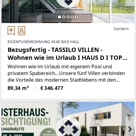
Gestern
EIGENTUMSWOHNUNG 4540 BAD HALL
Bezugsfertig - TASSILO VILLEN -
Wohnen wie im Urlaub I HAUS D I TOP -
D21
Wohnen wie im Urlaub mit eigenem Pool und
privatem Spabereich…Unsere fünf Villen verbinden
die Vorteile des modernen Stadtlebens mit den
Vorzügen eines eigenen Hauses. 10 Jahre
89,34 m²
€ 346.477
Kulturgenuss verbunden mit einem privaten Pool-
und Spabereich in