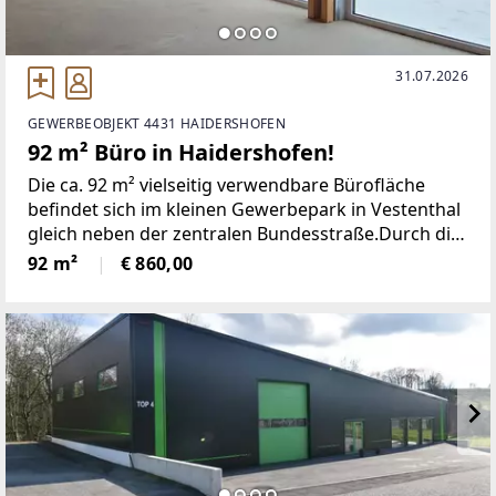
31.07.2026
GEWERBEOBJEKT 4431 HAIDERSHOFEN
92 m² Büro in Haidershofen!
Die ca. 92 m² vielseitig verwendbare Bürofläche
befindet sich im kleinen Gewerbepark in Vestenthal
gleich neben der zentralen Bundesstraße.Durch die
praktische Größe ist das Objekt flexibel auf Ihr
92 m²
€ 860,00
Konzept anpassbar und bietet Ihnen den idealen