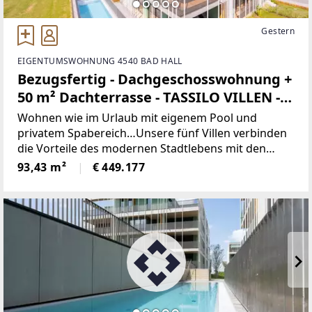
Gestern
EIGENTUMSWOHNUNG 4540 BAD HALL
Bezugsfertig - Dachgeschosswohnung +
50 m² Dachterrasse - TASSILO VILLEN -
Wohnen wie im Urlaub I HAUS B I TOP -
Wohnen wie im Urlaub mit eigenem Pool und
B42
privatem Spabereich…Unsere fünf Villen verbinden
die Vorteile des modernen Stadtlebens mit den
Vorzügen eines eigenen Hauses. 10 Jahre
93,43 m²
€ 449.177
Kulturgenuss verbunden mit einem privaten Pool-
und Spabereich in