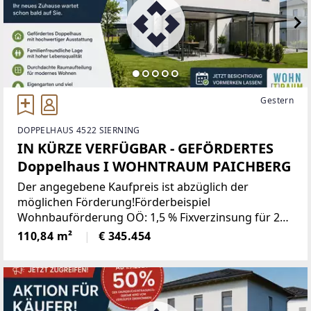
Gestern
DOPPELHAUS 4522 SIERNING
IN KÜRZE VERFÜGBAR - GEFÖRDERTES
Doppelhaus I WOHNTRAUM PAICHBERG
Der angegebene Kaufpreis ist abzüglich der
möglichen Förderung!Förderbeispiel
Wohnbauförderung OÖ: 1,5 % Fixverzinsung für 20
Jahre!Familie (2 Erwachsene und 2 Kinder),
110,84 m²
€ 345.454
Einkommensgrenze € 100.000,-- wird nicht
überschritten.Basisförderung