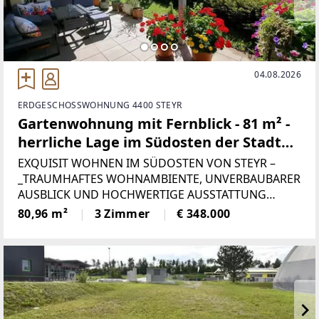
04.08.2026
ERDGESCHOSSWOHNUNG 4400 STEYR
Gartenwohnung mit Fernblick - 81 m² -
herrliche Lage im Südosten der Stadt
Steyr
EXQUISIT WOHNEN IM SÜDOSTEN VON STEYR –
_TRAUMHAFTES WOHNAMBIENTE, UNVERBAUBARER
AUSBLICK UND HOCHWERTIGE AUSSTATTUNG
VERLEIHEN DER EIGENTUMSWOHNUNG CHIC &
80,96 m²
3 Zimmer
€ 348.000
EXTRAVAGANZ!_NEBEN DER RENOMMIERTEN,
ZENTRALEN, ABER DENNOCH RUHIGEN LAGE IN