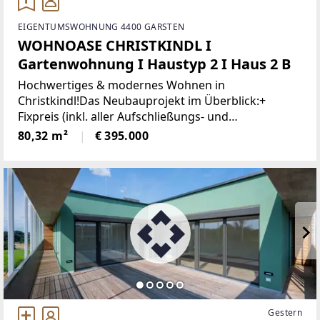
EIGENTUMSWOHNUNG 4400 GARSTEN
WOHNOASE CHRISTKINDL I
Gartenwohnung I Haustyp 2 I Haus 2 B
Hochwertiges & modernes Wohnen in
Christkindl!Das Neubauprojekt im Überblick:+
Fixpreis (inkl. aller Aufschließungs- und
Anschlussgebühren)+ SCHLÜSSELFERTIG (inkl.
80,32 m²
€ 395.000
Türen, Böden, Bad, Garten, Zaun und
Außenanlagen)+ inklusive
Gestern