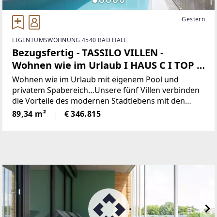
Gestern
EIGENTUMSWOHNUNG 4540 BAD HALL
Bezugsfertig - TASSILO VILLEN -
Wohnen wie im Urlaub I HAUS C I TOP -
C21
Wohnen wie im Urlaub mit eigenem Pool und
privatem Spabereich…Unsere fünf Villen verbinden
die Vorteile des modernen Stadtlebens mit den
Vorzügen eines eigenen Hauses. 10 Jahre
89,34 m²
€ 346.815
Kulturgenuss verbunden mit einem privaten Pool-
und Spabereich in