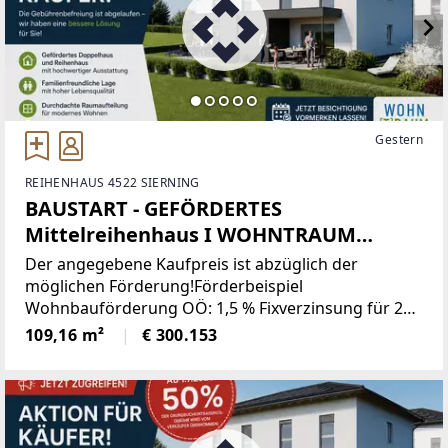
Gestern
REIHENHAUS 4522 SIERNING
BAUSTART - GEFÖRDERTES
Mittelreihenhaus I WOHNTRAUM
PAICHBERG
Der angegebene Kaufpreis ist abzüglich der
möglichen Förderung!Förderbeispiel
Wohnbauförderung OÖ: 1,5 % Fixverzinsung für 20
Jahre! Familie (2 Erwachsene und 2 Kinder),
109,16 m²
€ 300.153
Einkommensgrenze € 100.000,-- wird nicht
überschritten.Basisförderung