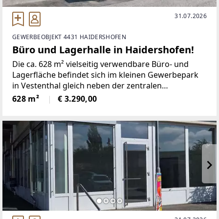
31.07.2026
GEWERBEOBJEKT 4431 HAIDERSHOFEN
Büro und Lagerhalle in Haidershofen!
Die ca. 628 m² vielseitig verwendbare Büro- und
Lagerfläche befindet sich im kleinen Gewerbepark
in Vestenthal gleich neben der zentralen
Bundesstraße.Durch die praktische Größe und die
628 m²
€ 3.290,00
hervorragende Raumaufteilung ist das Objekt
flexibel auf