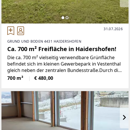
31.07.2026
GRUND UND BODEN 4431 HAIDERSHOFEN
Ca. 700 m² Freifläche in Haidershofen!
Die ca. 700 m² vielseitig verwendbare Grünfläche
befindet sich im kleinen Gewerbepark in Vestenthal
gleich neben der zentralen Bundesstraße.Durch die
praktische Größe und die hervorragende Lage ist
700 m²
€ 480,00
das Grundstück flexibel auf Ihr Konzept anpassbar