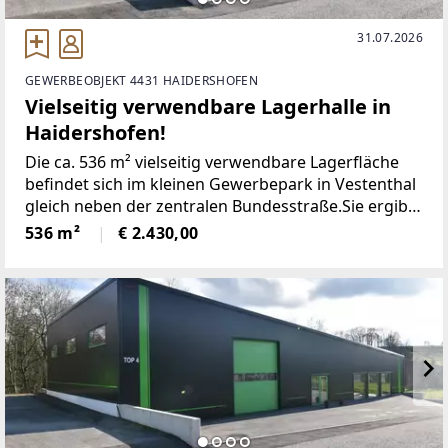
31.07.2026
GEWERBEOBJEKT 4431 HAIDERSHOFEN
Vielseitig verwendbare Lagerhalle in
Haidershofen!
Die ca. 536 m² vielseitig verwendbare Lagerfläche
befindet sich im kleinen Gewerbepark in Vestenthal
gleich neben der zentralen Bundesstraße.Sie ergibt
sich aus ca. 436 m² Lagerhalle mit zusätzlich ca. 100
536 m²
€ 2.430,00
m² Kleinmateriallager (ca. 80 Kg/m²)Durch