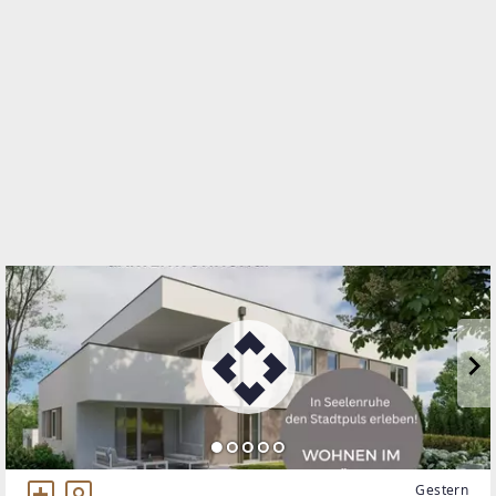
Berggasse 50
4400 Steyr
WEBSITE
https://www.remax.at/de/ib/remax-alpha-steyr
EMAIL
a.celik@remax-alpha.at
Gestern