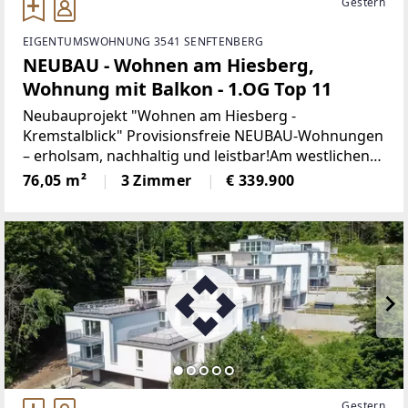
Gestern
EIGENTUMSWOHNUNG 3541 SENFTENBERG
NEUBAU - Wohnen am Hiesberg,
Wohnung mit Balkon - 1.OG Top 11
Neubauprojekt "Wohnen am Hiesberg -
Kremstalblick" Provisionsfreie NEUBAU-Wohnungen
– erholsam, nachhaltig und leistbar!Am westlichen
Ortsende der idyllischen Marktgemeinde
76,05 m²
3 Zimmer
€ 339.900
Senftenberg - umrandet von grünen Hügeln und
Wäldern, unweit von Krems
Gestern