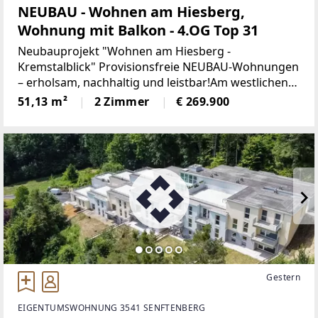
NEUBAU - Wohnen am Hiesberg,
Wohnung mit Balkon - 4.OG Top 31
Neubauprojekt "Wohnen am Hiesberg -
Kremstalblick" Provisionsfreie NEUBAU-Wohnungen
– erholsam, nachhaltig und leistbar!Am westlichen
Ortsende der idyllischen Marktgemeinde
51,13 m²
2 Zimmer
€ 269.900
Senftenberg - umrandet von grünen Hügeln und
Wäldern, unweit von Krems
Gestern
EIGENTUMSWOHNUNG 3541 SENFTENBERG