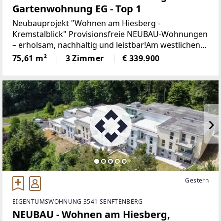
Gartenwohnung EG - Top 1
Neubauprojekt "Wohnen am Hiesberg -
Kremstalblick" Provisionsfreie NEUBAU-Wohnungen
– erholsam, nachhaltig und leistbar!Am westlichen
Ortsende der idyllischen Marktgemeinde
75,61 m²
3 Zimmer
€ 339.900
Senftenberg - umrandet von grünen Hügeln und
Wäldern, unweit von Krems
Gestern
EIGENTUMSWOHNUNG 3541 SENFTENBERG
NEUBAU - Wohnen am Hiesberg,