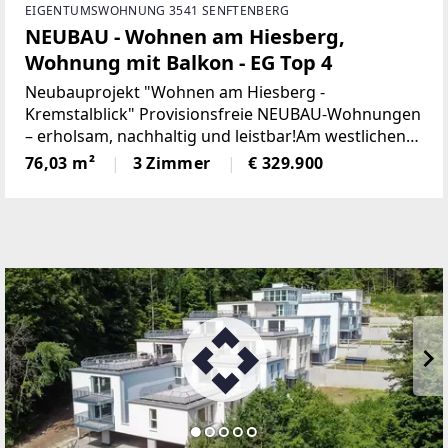
EIGENTUMSWOHNUNG 3541 SENFTENBERG
NEUBAU - Wohnen am Hiesberg,
Wohnung mit Balkon - EG Top 4
Neubauprojekt "Wohnen am Hiesberg -
Kremstalblick" Provisionsfreie NEUBAU-Wohnungen
– erholsam, nachhaltig und leistbar!Am westlichen
Ortsende der idyllischen Marktgemeinde
76,03 m²
3 Zimmer
€ 329.900
Senftenberg - umrandet von grünen Hügeln und
Wäldern, unweit von Krems