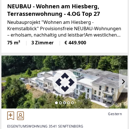
NEUBAU - Wohnen am Hiesberg,
Terrassenwohnung - 4.OG Top 27
Neubauprojekt "Wohnen am Hiesberg -
Kremstalblick" Provisionsfreie NEUBAU-Wohnungen
– erholsam, nachhaltig und leistbar!Am westlichen
Ortsende der idyllischen Marktgemeinde
75 m²
3 Zimmer
€ 449.900
Senftenberg - umrandet von grünen Hügeln und
Wäldern, unweit von Krems
Gestern
EIGENTUMSWOHNUNG 3541 SENFTENBERG