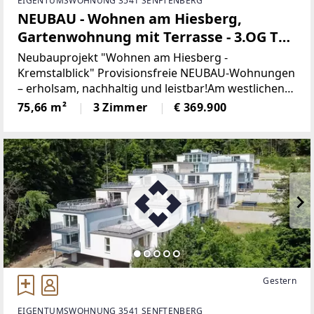
EIGENTUMSWOHNUNG 3541 SENFTENBERG
NEUBAU - Wohnen am Hiesberg,
Gartenwohnung mit Terrasse - 3.OG Top
26
Neubauprojekt "Wohnen am Hiesberg -
Kremstalblick" Provisionsfreie NEUBAU-Wohnungen
– erholsam, nachhaltig und leistbar!Am westlichen
Ortsende der idyllischen Marktgemeinde
75,66 m²
3 Zimmer
€ 369.900
Senftenberg - umrandet von grünen Hügeln und
Wäldern, unweit von Krems
Gestern
EIGENTUMSWOHNUNG 3541 SENFTENBERG