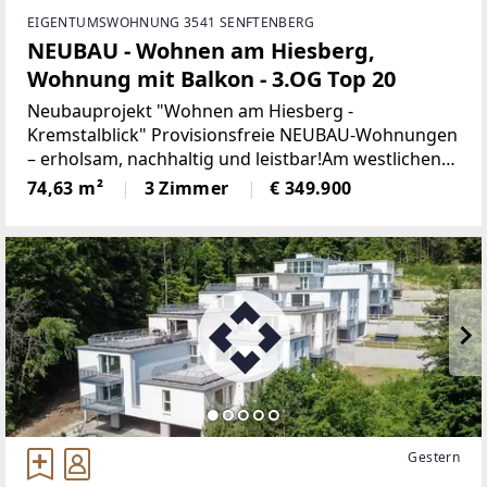
EIGENTUMSWOHNUNG 3541 SENFTENBERG
NEUBAU - Wohnen am Hiesberg,
Wohnung mit Balkon - 3.OG Top 20
Neubauprojekt "Wohnen am Hiesberg -
Kremstalblick" Provisionsfreie NEUBAU-Wohnungen
– erholsam, nachhaltig und leistbar!Am westlichen
Ortsende der idyllischen Marktgemeinde
74,63 m²
3 Zimmer
€ 349.900
Senftenberg - umrandet von grünen Hügeln und
Wäldern, unweit von Krems
Gestern