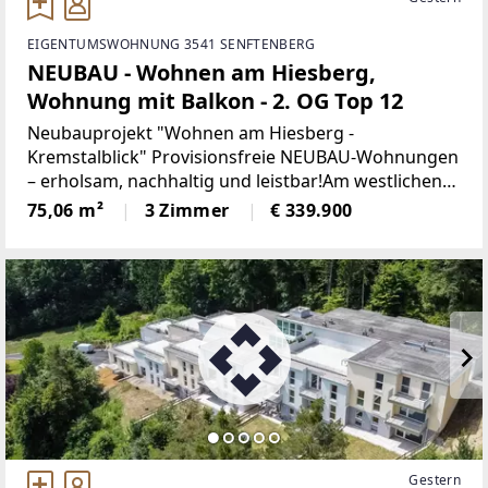
EIGENTUMSWOHNUNG 3541 SENFTENBERG
NEUBAU - Wohnen am Hiesberg,
Wohnung mit Balkon - 2. OG Top 12
Neubauprojekt "Wohnen am Hiesberg -
Kremstalblick" Provisionsfreie NEUBAU-Wohnungen
– erholsam, nachhaltig und leistbar!Am westlichen
Ortsende der idyllischen Marktgemeinde
75,06 m²
3 Zimmer
€ 339.900
Senftenberg - umrandet von grünen Hügeln und
Wäldern, unweit von Krems
Gestern