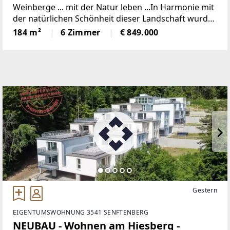
Weinberge ... mit der Natur leben ...In Harmonie mit
der natürlichen Schönheit dieser Landschaft wurde
dieses Einfamilienhaus in massiver Holzbauweise
184 m²
6 Zimmer
€ 849.000
errichtet.Beim Betreten dieses modernen
Gestern
EIGENTUMSWOHNUNG 3541 SENFTENBERG
NEUBAU - Wohnen am Hiesberg -