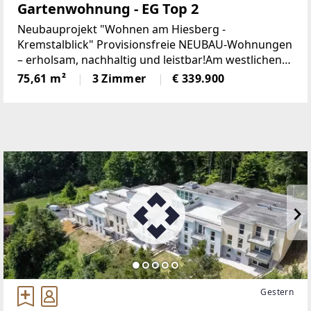
Gartenwohnung - EG Top 2
Neubauprojekt "Wohnen am Hiesberg -
Kremstalblick" Provisionsfreie NEUBAU-Wohnungen
– erholsam, nachhaltig und leistbar!Am westlichen
Ortsende der idyllischen Marktgemeinde
75,61 m²
3 Zimmer
€ 339.900
Senftenberg - umrandet von grünen Hügeln und
Wäldern, unweit von Krems
Gestern