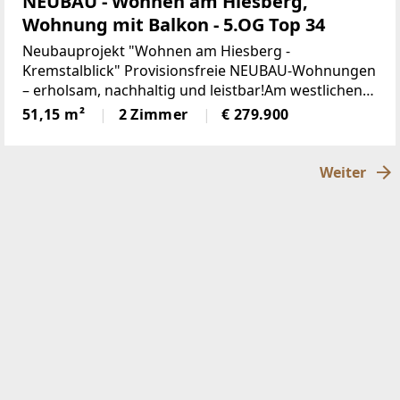
NEUBAU - Wohnen am Hiesberg,
Wohnung mit Balkon - 5.OG Top 34
Neubauprojekt "Wohnen am Hiesberg -
Kremstalblick" Provisionsfreie NEUBAU-Wohnungen
– erholsam, nachhaltig und leistbar!Am westlichen
Ortsende der idyllischen Marktgemeinde
51,15 m²
2 Zimmer
€ 279.900
Senftenberg - umrandet von grünen Hügeln und
Wäldern, unweit von Krems
Weiter