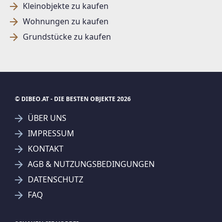
Kleinobjekte zu kaufen
Wohnungen zu kaufen
Grundstücke zu kaufen
© DIBEO.AT - DIE BESTEN OBJEKTE 2026
ÜBER UNS
IMPRESSUM
KONTAKT
SUCHAGENT ANLEGEN FÜR DIE
AGB & NUTZUNGSBEDINGUNGEN
AKTUELLEN SUCHKRITERIEN
DATENSCHUTZ
REMAX Balance
FAQ
Treffer verfeinern
Ich stimme der Verarbeitung meiner Daten, wie