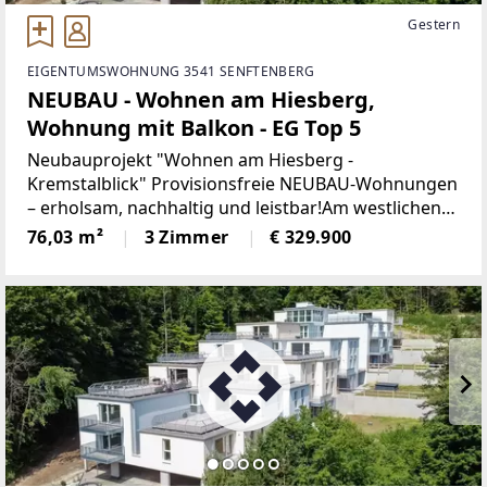
Gestern
EIGENTUMSWOHNUNG 3541 SENFTENBERG
NEUBAU - Wohnen am Hiesberg,
Wohnung mit Balkon - EG Top 5
Neubauprojekt "Wohnen am Hiesberg -
Kremstalblick" Provisionsfreie NEUBAU-Wohnungen
– erholsam, nachhaltig und leistbar!Am westlichen
Ortsende der idyllischen Marktgemeinde
76,03 m²
3 Zimmer
€ 329.900
Senftenberg - umrandet von grünen Hügeln und
Wäldern, unweit von Krems