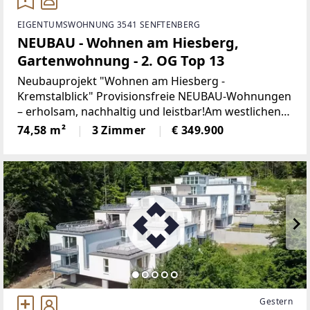
EIGENTUMSWOHNUNG 3541 SENFTENBERG
NEUBAU - Wohnen am Hiesberg,
Gartenwohnung - 2. OG Top 13
Neubauprojekt "Wohnen am Hiesberg -
Kremstalblick" Provisionsfreie NEUBAU-Wohnungen
– erholsam, nachhaltig und leistbar!Am westlichen
Ortsende der idyllischen Marktgemeinde
74,58 m²
3 Zimmer
€ 349.900
Senftenberg - umrandet von grünen Hügeln und
Wäldern, unweit von Krems
Gestern