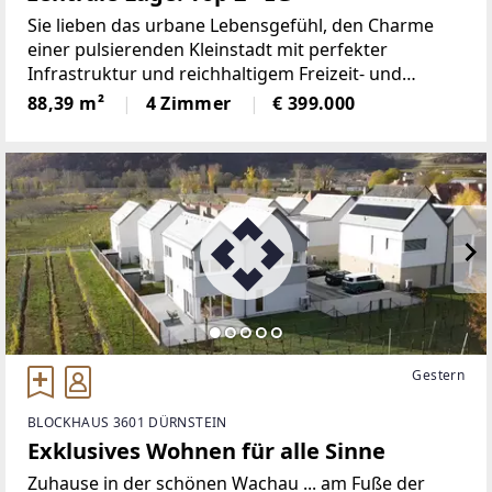
Sie lieben das urbane Lebensgefühl, den Charme
einer pulsierenden Kleinstadt mit perfekter
Infrastruktur und reichhaltigem Freizeit- und
Kulturangebot? ... dann begrüße ich Sie herzlichst in
88,39 m²
4 Zimmer
€ 399.000
Ihrer zukünftigen Wohnung am Fuße des
Langenloiser Berges
Gestern
BLOCKHAUS 3601 DÜRNSTEIN
Exklusives Wohnen für alle Sinne
Zuhause in der schönen Wachau ... am Fuße der