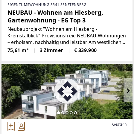
EIGENTUMSWOHNUNG 3541 SENFTENBERG
NEUBAU - Wohnen am Hiesberg,
Gartenwohnung - EG Top 3
Neubauprojekt "Wohnen am Hiesberg -
Kremstalblick" Provisionsfreie NEUBAU-Wohnungen
– erholsam, nachhaltig und leistbar!Am westlichen
Ortsende der idyllischen Marktgemeinde
75,61 m²
3 Zimmer
€ 339.900
Senftenberg - umrandet von grünen Hügeln und
Wäldern, unweit von Krems
Gestern