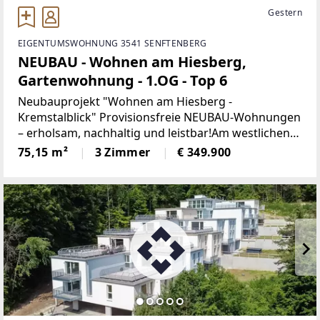
Gestern
EIGENTUMSWOHNUNG 3541 SENFTENBERG
NEUBAU - Wohnen am Hiesberg,
Gartenwohnung - 1.OG - Top 6
Neubauprojekt "Wohnen am Hiesberg -
Kremstalblick" Provisionsfreie NEUBAU-Wohnungen
– erholsam, nachhaltig und leistbar!Am westlichen
Ortsende der idyllischen Marktgemeinde
75,15 m²
3 Zimmer
€ 349.900
Senftenberg - umrandet von grünen Hügeln und
Wäldern, unweit von Krems