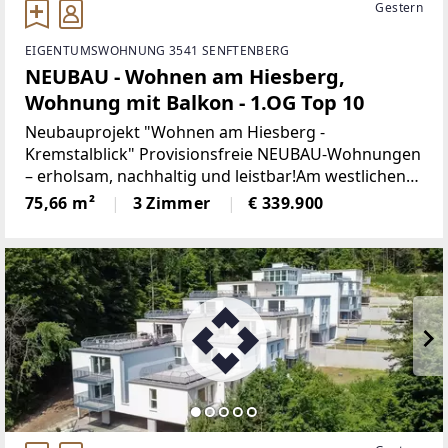
Gestern
EIGENTUMSWOHNUNG 3541 SENFTENBERG
NEUBAU - Wohnen am Hiesberg,
Wohnung mit Balkon - 1.OG Top 10
Neubauprojekt "Wohnen am Hiesberg -
Kremstalblick" Provisionsfreie NEUBAU-Wohnungen
– erholsam, nachhaltig und leistbar!Am westlichen
Ortsende der idyllischen Marktgemeinde
75,66 m²
3 Zimmer
€ 339.900
Senftenberg - umrandet von grünen Hügeln und
Wäldern, unweit von Krems