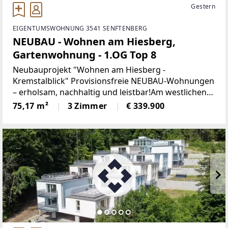
Gestern
EIGENTUMSWOHNUNG 3541 SENFTENBERG
NEUBAU - Wohnen am Hiesberg,
Gartenwohnung - 1.OG Top 8
Neubauprojekt "Wohnen am Hiesberg -
Kremstalblick" Provisionsfreie NEUBAU-Wohnungen
– erholsam, nachhaltig und leistbar!Am westlichen
Ortsende der idyllischen Marktgemeinde
75,17 m²
3 Zimmer
€ 339.900
Senftenberg - umrandet von grünen Hügeln und
Wäldern, unweit von Krems