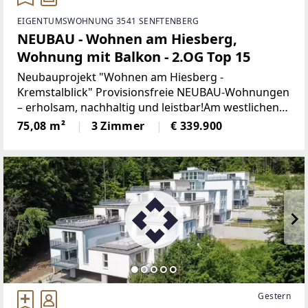
EIGENTUMSWOHNUNG 3541 SENFTENBERG
NEUBAU - Wohnen am Hiesberg,
Wohnung mit Balkon - 2.OG Top 15
Neubauprojekt "Wohnen am Hiesberg -
Kremstalblick" Provisionsfreie NEUBAU-Wohnungen
– erholsam, nachhaltig und leistbar!Am westlichen
Ortsende der idyllischen Marktgemeinde
75,08 m²
3 Zimmer
€ 339.900
Senftenberg - umrandet von grünen Hügeln und
Wäldern, unweit von Krems
Gestern