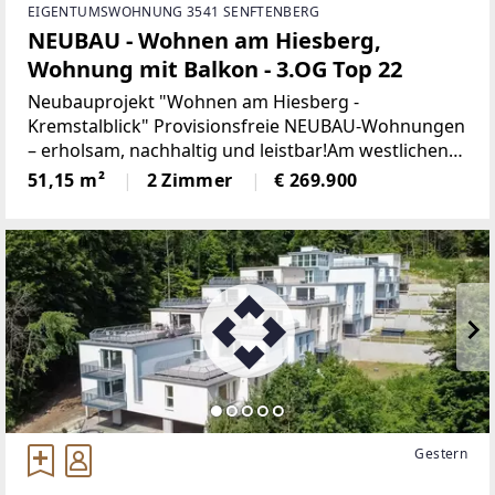
EIGENTUMSWOHNUNG 3541 SENFTENBERG
NEUBAU - Wohnen am Hiesberg,
Wohnung mit Balkon - 3.OG Top 22
Neubauprojekt "Wohnen am Hiesberg -
Kremstalblick" Provisionsfreie NEUBAU-Wohnungen
– erholsam, nachhaltig und leistbar!Am westlichen
Ortsende der idyllischen Marktgemeinde
51,15 m²
2 Zimmer
€ 269.900
Senftenberg - umrandet von grünen Hügeln und
Wäldern, unweit von Krems
Gestern