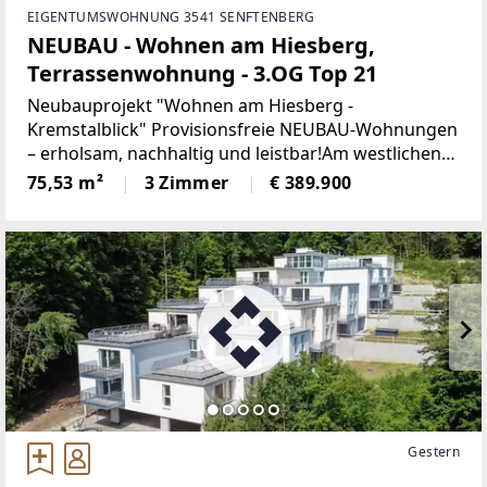
EIGENTUMSWOHNUNG 3541 SENFTENBERG
NEUBAU - Wohnen am Hiesberg,
Terrassenwohnung - 3.OG Top 21
Neubauprojekt "Wohnen am Hiesberg -
Kremstalblick" Provisionsfreie NEUBAU-Wohnungen
– erholsam, nachhaltig und leistbar!Am westlichen
Ortsende der idyllischen Marktgemeinde
75,53 m²
3 Zimmer
€ 389.900
Senftenberg - umrandet von grünen Hügeln und
Wäldern, unweit von Krems
Gestern