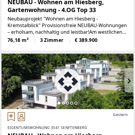
NEUBAU - Wohnen am Hiesberg,
Gartenwohnung - 4.OG Top 33
Neubauprojekt "Wohnen am Hiesberg -
Kremstalblick" Provisionsfreie NEUBAU-Wohnungen
– erholsam, nachhaltig und leistbar!Am westlichen
Ortsende der idyllischen Marktgemeinde
76,18 m²
3 Zimmer
€ 389.900
Senftenberg - umrandet von grünen Hügeln und
Wäldern, unweit von Krems
Gestern
EIGENTUMSWOHNUNG 3541 SENFTENBERG