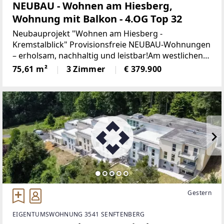
NEUBAU - Wohnen am Hiesberg,
Wohnung mit Balkon - 4.OG Top 32
Neubauprojekt "Wohnen am Hiesberg -
Kremstalblick" Provisionsfreie NEUBAU-Wohnungen
– erholsam, nachhaltig und leistbar!Am westlichen
Ortsende der idyllischen Marktgemeinde
75,61 m²
3 Zimmer
€ 379.900
Senftenberg - umrandet von grünen Hügeln und
Wäldern, unweit von Krems
Gestern
EIGENTUMSWOHNUNG 3541 SENFTENBERG