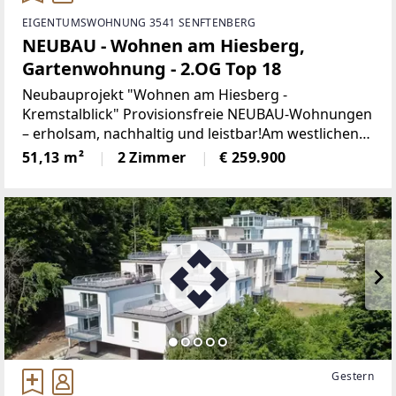
EIGENTUMSWOHNUNG 3541 SENFTENBERG
NEUBAU - Wohnen am Hiesberg,
Gartenwohnung - 2.OG Top 18
Neubauprojekt "Wohnen am Hiesberg -
Kremstalblick" Provisionsfreie NEUBAU-Wohnungen
– erholsam, nachhaltig und leistbar!Am westlichen
Ortsende der idyllischen Marktgemeinde
51,13 m²
2 Zimmer
€ 259.900
Senftenberg - umrandet von grünen Hügeln und
Wäldern, unweit von Krems
Gestern