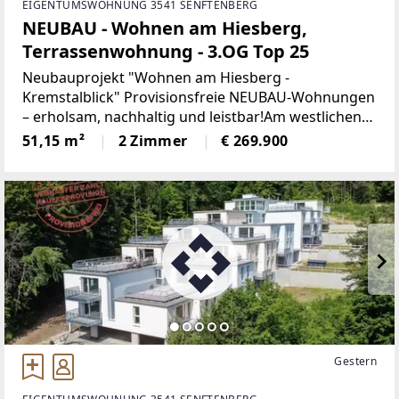
EIGENTUMSWOHNUNG 3541 SENFTENBERG
NEUBAU - Wohnen am Hiesberg,
Terrassenwohnung - 3.OG Top 25
Neubauprojekt "Wohnen am Hiesberg -
Kremstalblick" Provisionsfreie NEUBAU-Wohnungen
– erholsam, nachhaltig und leistbar!Am westlichen
Ortsende der idyllischen Marktgemeinde
51,15 m²
2 Zimmer
€ 269.900
Senftenberg - umrandet von grünen Hügeln und
Wäldern, unweit von Krems
Gestern