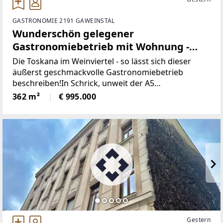
GASTRONOMIE 2191 GAWEINSTAL
Wunderschön gelegener
Gastronomiebetrieb mit Wohnung -
nutzen Sie die Chance zur
Die Toskana im Weinviertel - so lässt sich dieser
Selbständigkeit!
äußerst geschmackvolle Gastronomiebetrieb
beschreiben!In Schrick, unweit der A5
Nordautobahn, liegt dieser herrliche Betrieb, der im
362 m²
€ 995.000
Jahr 2000 neu errichtet wurde. Im Obergeschoß des
Hauses liegt
Gestern