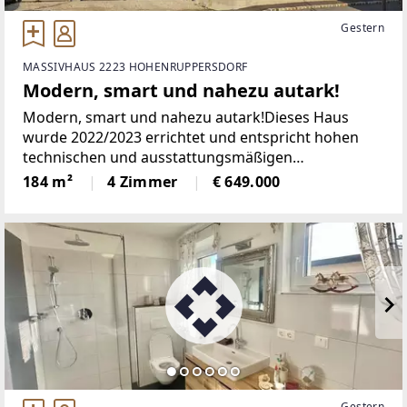
Gestern
MASSIVHAUS 2223 HOHENRUPPERSDORF
Modern, smart und nahezu autark!
Modern, smart und nahezu autark!Dieses Haus
wurde 2022/2023 errichtet und entspricht hohen
technischen und ausstattungsmäßigen
Anforderungen mit sehr günstigen monatlichen
184 m²
4 Zimmer
€ 649.000
Energiekosten.Es ist in den Hang gebaut und teilt
sich folgendermaßen
Gestern