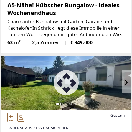
A5-Nähe! Hübscher Bungalow - ideales
Wochenendhaus
Charmanter Bungalow mit Garten, Garage und
KachelofenIn Schrick liegt diese Immobilie in einer
ruhigen Wohngegend mit guter Anbindung an Wien
und Umgebung. In unmittelbarer Nähe finden Sie
63 m²
2,5 Zimmer
€ 349.000
die Anbindung an die A5 Nordautobahn. Die
Bezirkshauptstadt
Gestern
BAUERNHAUS 2185 HAUSKIRCHEN