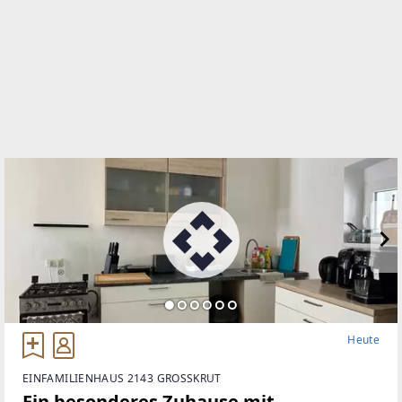
WEBSITE
https://www.remax.at/de/ib/remax-best-mistelbach
EMAIL
f.hugl@remax-best.at
Heute
EINFAMILIENHAUS 2143 GROSSKRUT
Ein besonderes Zuhause mit