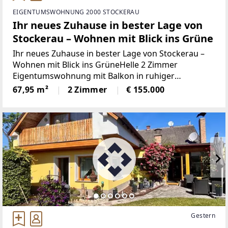
EIGENTUMSWOHNUNG 2000 STOCKERAU
Ihr neues Zuhause in bester Lage von
Stockerau – Wohnen mit Blick ins Grüne
Ihr neues Zuhause in bester Lage von Stockerau –
Wohnen mit Blick ins GrüneHelle 2 Zimmer
Eigentumswohnung mit Balkon in ruhiger
WohnlageManche Wohnungen überzeugen nicht
67,95 m²
2 Zimmer
€ 155.000
nur durch ihre Größe, sondern vor allem durch ihre
Atmosphäre und
Gestern