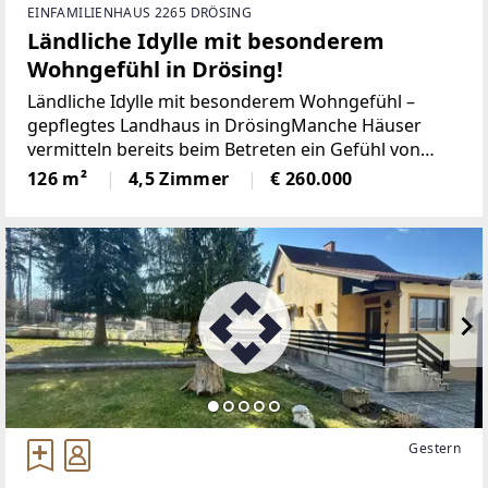
EINFAMILIENHAUS 2265 DRÖSING
Ländliche Idylle mit besonderem
Wohngefühl in Drösing!
Ländliche Idylle mit besonderem Wohngefühl –
gepflegtes Landhaus in DrösingManche Häuser
vermitteln bereits beim Betreten ein Gefühl von
Geborgenheit. Dieses liebevoll gepflegte Landhaus
126 m²
4,5 Zimmer
€ 260.000
in Drösing vereint ländliche Ruhe, großzügiges
Wohnen und
Gestern