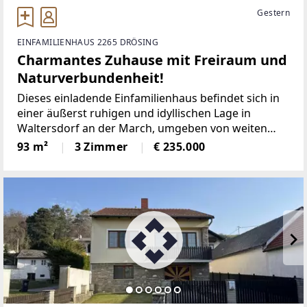
Gestern
EINFAMILIENHAUS 2265 DRÖSING
Charmantes Zuhause mit Freiraum und
Naturverbundenheit!
Dieses einladende Einfamilienhaus befindet sich in
einer äußerst ruhigen und idyllischen Lage in
Waltersdorf an der March, umgeben von weiten
Grünflächen und mit einer malerischen Aussicht ins
93 m²
3 Zimmer
€ 235.000
Grüne.Hier können Sie inmitten der Natur den
Alltagsstress