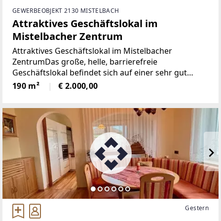
GEWERBEOBJEKT 2130 MISTELBACH
Attraktives Geschäftslokal im
Mistelbacher Zentrum
Attraktives Geschäftslokal im Mistelbacher
ZentrumDas große, helle, barrierefreie
Geschäftslokal befindet sich auf einer sehr gut
frequentierten Straße.Nutzfläche ca. 190m² + ca.
190 m²
€ 2.000,00
80m² Passage. Lager und Mitarbeiterraum bzw.
Nassraum vorhanden.Das
Gestern