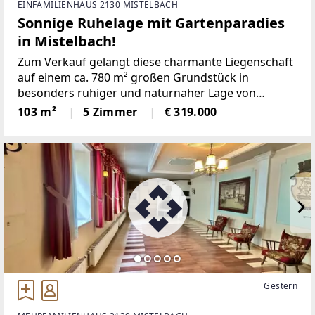
EINFAMILIENHAUS 2130 MISTELBACH
Sonnige Ruhelage mit Gartenparadies
in Mistelbach!
Zum Verkauf gelangt diese charmante Liegenschaft
auf einem ca. 780 m² großen Grundstück in
besonders ruhiger und naturnaher Lage von
Mistelbach.Das im Jahr 1952 errichtete Haus
103 m²
5 Zimmer
€ 319.000
überzeugt durch seinen gepflegten Zustand, eine
durchdachte Raumaufteilung
Gestern