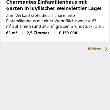
Charmantes Einfamilienhaus mit
Garten in idyllischer Weinviertler Lage!
Zum Verkauf steht dieses charmante
Einfamilienhaus mit einer Wohnfläche von ca. 63
m² auf einem rund 340 m² großen Grundstück. Die
Immobilie überzeugt durch ihren gemütlichen
63 m²
2,5 Zimmer
€ 159.000
Charakter, eine durchdachte Raumaufteilung und
einen pflegeleichten
Weiter