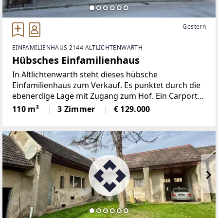
Gestern
EINFAMILIENHAUS 2144 ALTLICHTENWARTH
Hübsches Einfamilienhaus
In Altlichtenwarth steht dieses hübsche
Einfamilienhaus zum Verkauf. Es punktet durch die
ebenerdige Lage mit Zugang zum Hof. Ein Carport
rundet das Angebot ab.Das Haus bietet folgende
110 m²
3 Zimmer
€ 129.000
Raumaufteilung: VorraumKüche mit gemütlicher
SitzeckeWohnzimmer