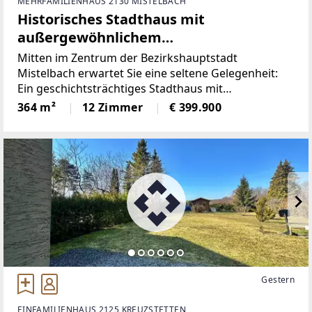
MEHRFAMILIENHAUS 2130 MISTELBACH
Historisches Stadthaus mit
außergewöhnlichem
Entwicklungspotenzial im Herzen von
Mitten im Zentrum der Bezirkshauptstadt
Mistelbach!
Mistelbach erwartet Sie eine seltene Gelegenheit:
Ein geschichtsträchtiges Stadthaus mit
unverwechselbarem Charakter und vielfältigen
364 m²
12 Zimmer
€ 399.900
Nutzungsmöglichkeiten. Einst als traditionsreiche
Bäckerei genutzt, vereint diese
Gestern
EINFAMILIENHAUS 2125 KREUZSTETTEN