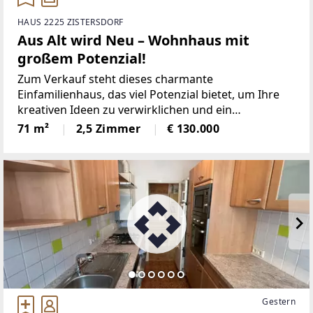
HAUS 2225 ZISTERSDORF
Aus Alt wird Neu – Wohnhaus mit
großem Potenzial!
Zum Verkauf steht dieses charmante
Einfamilienhaus, das viel Potenzial bietet, um Ihre
kreativen Ideen zu verwirklichen und ein
einzigartiges Zuhause zu schaffen.Das Wohnhaus
71 m²
2,5 Zimmer
€ 130.000
liegt in einer ruhigen Seitenstraße, umgeben von
malerischer Natur und
Gestern