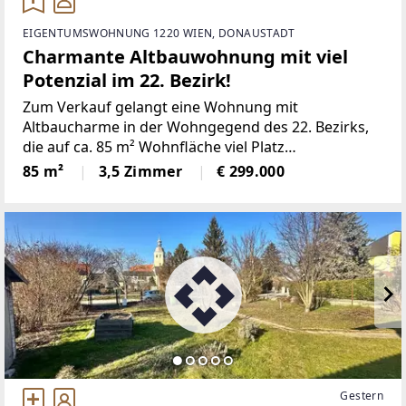
EIGENTUMSWOHNUNG 1220 WIEN, DONAUSTADT
Charmante Altbauwohnung mit viel
Potenzial im 22. Bezirk!
Zum Verkauf gelangt eine Wohnung mit
Altbaucharme in der Wohngegend des 22. Bezirks,
die auf ca. 85 m² Wohnfläche viel Platz
bietet.Raumaufteilung:- geräumiger Vorraum- Bad
85 m²
3,5 Zimmer
€ 299.000
mit Wanne und Waschmaschinenanschluss-
separates WC- Küche-
Gestern