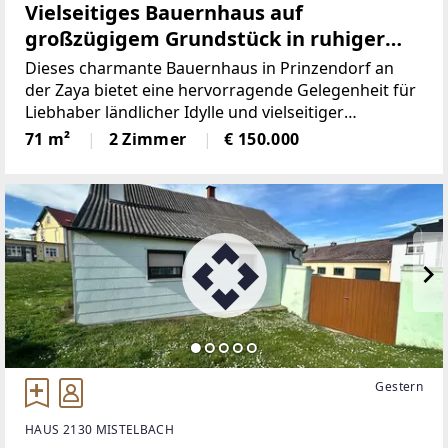
Vielseitiges Bauernhaus auf
großzügigem Grundstück in ruhiger
Lage
Dieses charmante Bauernhaus in Prinzendorf an
der Zaya bietet eine hervorragende Gelegenheit für
Liebhaber ländlicher Idylle und vielseitiger
Nutzungsmöglichkeiten. Auf einem großzügigen
71 m²
2 Zimmer
€ 150.000
Grundstück von ca. 1.726 m² gelegen, vereint die
Liegenschaft
Gestern
HAUS 2130 MISTELBACH