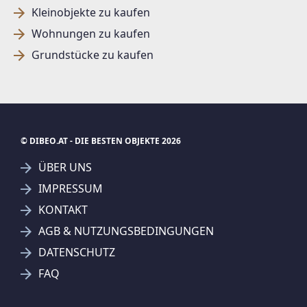
Kleinobjekte zu kaufen
Wohnungen zu kaufen
Grundstücke zu kaufen
© DIBEO.AT - DIE BESTEN OBJEKTE 2026
ÜBER UNS
IMPRESSUM
KONTAKT
SUCHAGENT ANLEGEN FÜR DIE
AGB & NUTZUNGSBEDINGUNGEN
AKTUELLEN SUCHKRITERIEN
DATENSCHUTZ
REMAX Best - Nuva GmbH
FAQ
Treffer verfeinern