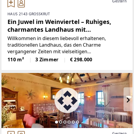
Gestern
HAUS 2143 GROSSKRUT
Ein Juwel im Weinviertel – Ruhiges,
charmantes Landhaus mit
weitläufigem Garten, eigenem
Willkommen in diesem liebevoll erhaltenen,
Ferienappartement und kreativem
traditionellen Landhaus, das den Charme
vergangener Zeiten mit vielseitigen
Freiraum!
Nutzungsmöglichkeiten verbindet. * Ein echtes
110 m²
3 Zimmer
€ 298.000
Highlight ist der separate Wohn- oder Bürobereich,
der in den 1993er Jahren angebaut
Gestern