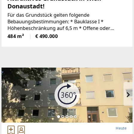
Donaustadt!
Für das Grundstück gelten folgende
Bebauungsbestimmungen: * Bauklasse I *
Höhenbeschränkung auf 6,5 m * Offene oder
gekoppelte Bauweise * Vorgartentiefe: 5 mDamit
484 m²
€ 490.000
bietet das Grundstück attraktive Voraussetzungen
für die
Heute