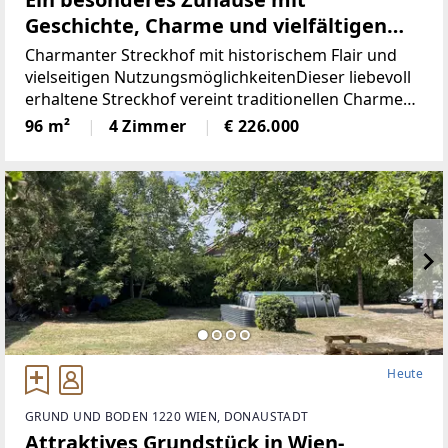
Geschichte, Charme und vielfältigen
Nutzungsmöglichkeiten!
Charmanter Streckhof mit historischem Flair und
vielseitigen NutzungsmöglichkeitenDieser liebevoll
erhaltene Streckhof vereint traditionellen Charme
mit praktischem Wohnkomfort und bietet viel Raum
96 m²
4 Zimmer
€ 226.000
für individuelle Wohn- und Nutzungsideen.Auf
Heute
GRUND UND BODEN 1220 WIEN, DONAUSTADT
Attraktives Grundstück in Wien-