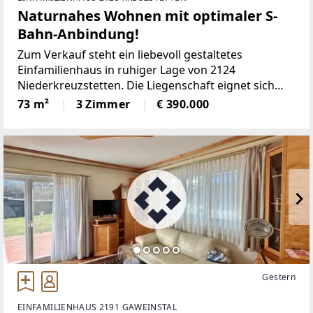
Naturnahes Wohnen mit optimaler S-
Bahn-Anbindung!
Zum Verkauf steht ein liebevoll gestaltetes
Einfamilienhaus in ruhiger Lage von 2124
Niederkreuzstetten. Die Liegenschaft eignet sich
ideal für Menschen, die Natur, Ruhe und ein
73 m²
3 Zimmer
€ 390.000
Zuhause mit besonderer Atmosphäre schätzen.Das
großzügige Grundstück
Gestern
EINFAMILIENHAUS 2191 GAWEINSTAL