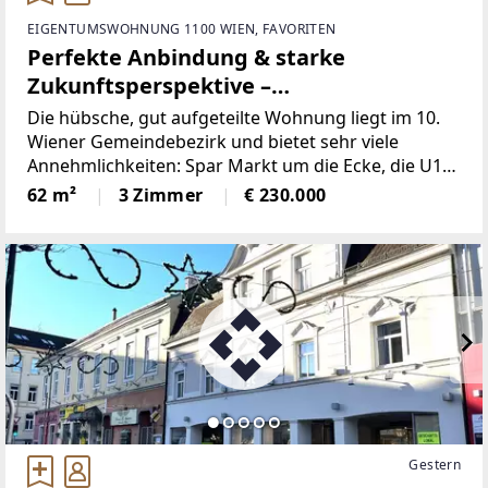
EIGENTUMSWOHNUNG 1100 WIEN, FAVORITEN
Perfekte Anbindung & starke
Zukunftsperspektive –
Eigentumswohnung in Favoriten
Die hübsche, gut aufgeteilte Wohnung liegt im 10.
Wiener Gemeindebezirk und bietet sehr viele
Annehmlichkeiten: Spar Markt um die Ecke, die U1
Station Troststraße nur 70m entfernt und der
62 m²
3 Zimmer
€ 230.000
Anschluss an die A23 in 2 Fahrminuten mit dem
PKW.Die Wohnung
Gestern