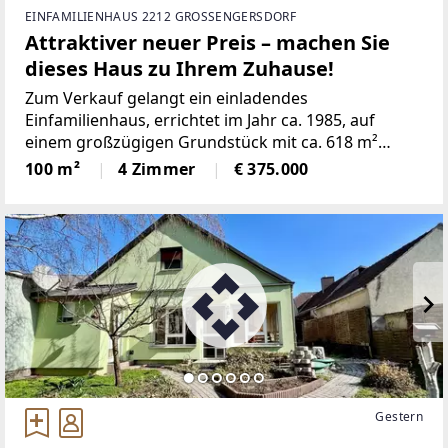
EINFAMILIENHAUS 2212 GROSSENGERSDORF
Attraktiver neuer Preis – machen Sie
dieses Haus zu Ihrem Zuhause!
Zum Verkauf gelangt ein einladendes
Einfamilienhaus, errichtet im Jahr ca. 1985, auf
einem großzügigen Grundstück mit ca. 618 m²
Fläche und ca. 101m² Wohnfläche. Die Liegenschaft
100 m²
4 Zimmer
€ 375.000
befindet sich in ruhiger Wohnlage und bietet ein
angenehmes, familienfreundliches
Gestern