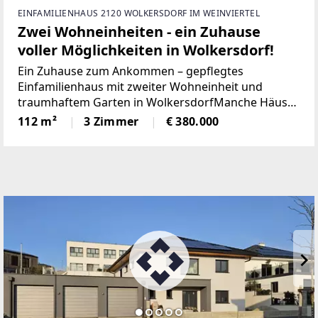
EINFAMILIENHAUS 2120 WOLKERSDORF IM WEINVIERTEL
Zwei Wohneinheiten - ein Zuhause
voller Möglichkeiten in Wolkersdorf!
Ein Zuhause zum Ankommen – gepflegtes
Einfamilienhaus mit zweiter Wohneinheit und
traumhaftem Garten in WolkersdorfManche Häuser
fühlen sich vom ersten Moment an wie ein
112 m²
3 Zimmer
€ 380.000
Zuhause. Dieses liebevoll gepflegte und laufend
renovierte ca.