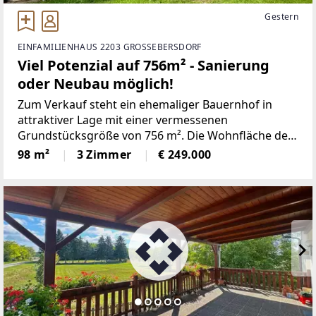
Gestern
EINFAMILIENHAUS 2203 GROSSEBERSDORF
Viel Potenzial auf 756m² - Sanierung
oder Neubau möglich!
Zum Verkauf steht ein ehemaliger Bauernhof in
attraktiver Lage mit einer vermessenen
Grundstücksgröße von 756 m². Die Wohnfläche des
Wohnhauses beträgt rund 98,76 m².Das Haus
98 m²
3 Zimmer
€ 249.000
wurde bisher mit einem Festbrennstoffofen beheizt
und verfügt über folgende