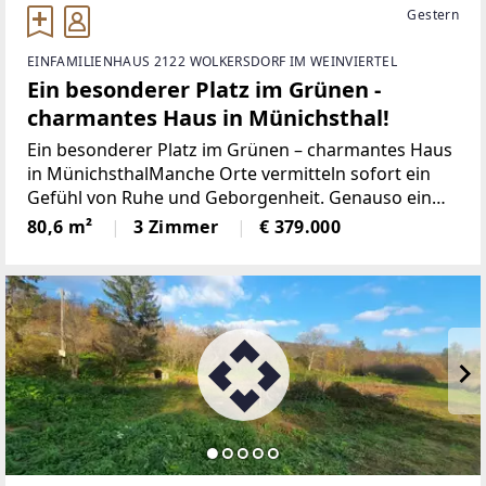
Gestern
EINFAMILIENHAUS 2122 WOLKERSDORF IM WEINVIERTEL
Ein besonderer Platz im Grünen -
charmantes Haus in Münichsthal!
Ein besonderer Platz im Grünen – charmantes Haus
in MünichsthalManche Orte vermitteln sofort ein
Gefühl von Ruhe und Geborgenheit. Genauso ein
Platz erwartet Sie in Münichsthal. Umgeben von
80,6 m²
3 Zimmer
€ 379.000
Natur und viel Grün bietet dieses Haus eine seltene
Gelegenheit