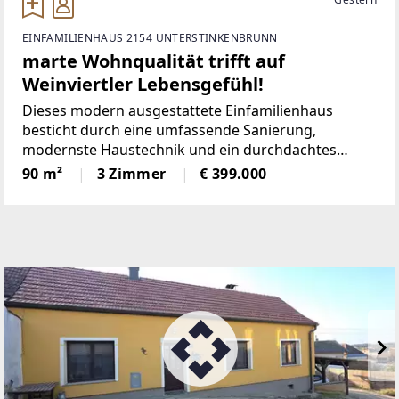
EINFAMILIENHAUS 2154 UNTERSTINKENBRUNN
marte Wohnqualität trifft auf
Weinviertler Lebensgefühl!
Dieses modern ausgestattete Einfamilienhaus
besticht durch eine umfassende Sanierung,
modernste Haustechnik und ein durchdachtes
Raumkonzept. Es vereint zeitgemäßen
90 m²
3 Zimmer
€ 399.000
Wohnkomfort mit nachhaltiger Energieversorgung
und exklusiven Wellness-Highlights – ein