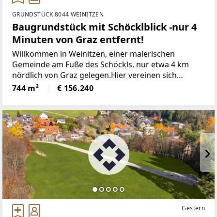
GRUNDSTÜCK 8044 WEINITZEN
Baugrundstück mit Schöcklblick -nur 4
Minuten von Graz entfernt!
Willkommen in Weinitzen, einer malerischen
Gemeinde am Fuße des Schöckls, nur etwa 4 km
nördlich von Graz gelegen.Hier vereinen sich
Genuss, Tradition und Natur zu einer harmonischen
744 m²
€ 156.240
Lebensweise. Weinitzen gehört zum idyllischen
Hügel- und Schöcklland
Gestern