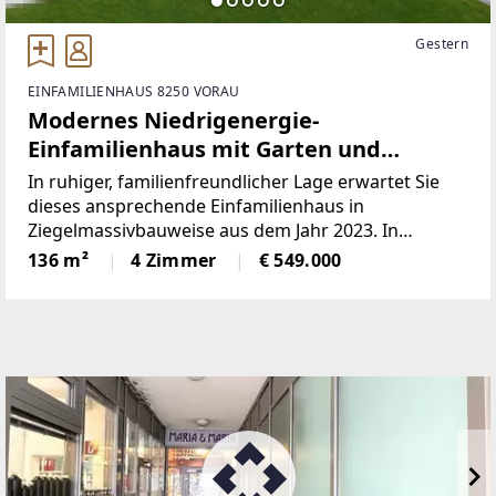
Gestern
EINFAMILIENHAUS 8250 VORAU
Modernes Niedrigenergie-
Einfamilienhaus mit Garten und
sonniger Terrasse – ideal für Familien!
In ruhiger, familienfreundlicher Lage erwartet Sie
dieses ansprechende Einfamilienhaus in
Ziegelmassivbauweise aus dem Jahr 2023. In
Kombination mit nachhaltiger Energietechnik bietet
136 m²
4 Zimmer
€ 549.000
es ein Wohnkonzept, das Komfort und
Zukunftssicherheit vereint.Hier