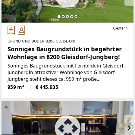
Gestern
GRUND UND BODEN 8200 GLEISDORF
Sonniges Baugrundstück in begehrter
Wohnlage in 8200 Gleisdorf-Jungberg!
Sonniges Baugrundstück mit Fernblick in Gleisdorf-
JungbergIn attraktiver Wohnlage von Gleisdorf-
Jungberg steht dieses ca. 959 m² große
Baugrundstück zum Verkauf. Die Süd-West-
959 m²
€ 445.935
Ausrichtung, der schöne Fernblick sowie der Blick
ins Grüne schaffen