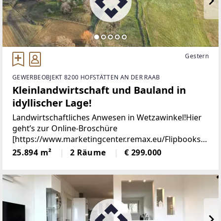
Gestern
GEWERBEOBJEKT 8200 HOFSTÄTTEN AN DER RAAB
Kleinlandwirtschaft und Bauland in
idyllischer Lage!
Landwirtschaftliches Anwesen in Wetzawinkel!Hier
geht’s zur Online-Broschüre
[https://www.marketingcenter.remax.eu/Flipbooks/F
lipbook_92107EC8-FF06-4535-88E4-
25.894 m²
2 Räume
€ 299.000
2BE66663AA51/mobile/index.php]Dieses
sanierungsbedürftige Bauernhaus mit
Nebengebäuden