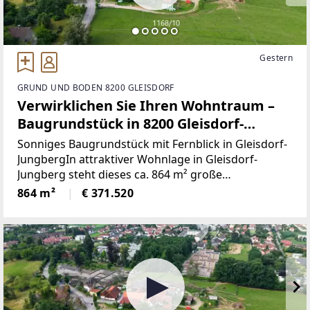
Gestern
GRUND UND BODEN 8200 GLEISDORF
Verwirklichen Sie Ihren Wohntraum –
Baugrundstück in 8200 Gleisdorf-
Jungberg!
Sonniges Baugrundstück mit Fernblick in Gleisdorf-
JungbergIn attraktiver Wohnlage in Gleisdorf-
Jungberg steht dieses ca. 864 m² große
Baugrundstück zum Verkauf. Die Süd-West-
864 m²
€ 371.520
Ausrichtung, der schöne Blick ins Grüne sowie ein
teilweiser Fernblick