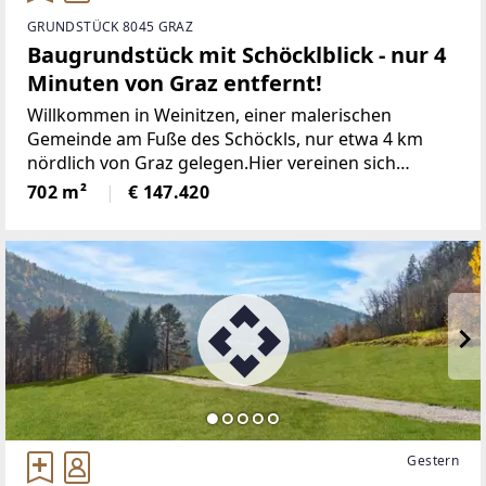
GRUNDSTÜCK 8045 GRAZ
Baugrundstück mit Schöcklblick - nur 4
Minuten von Graz entfernt!
Willkommen in Weinitzen, einer malerischen
Gemeinde am Fuße des Schöckls, nur etwa 4 km
nördlich von Graz gelegen.Hier vereinen sich
Genuss, Tradition und Natur zu einer harmonischen
702 m²
€ 147.420
Lebensweise. Weinitzen gehört zum idyllischen
Hügel- und Schöcklland
Gestern