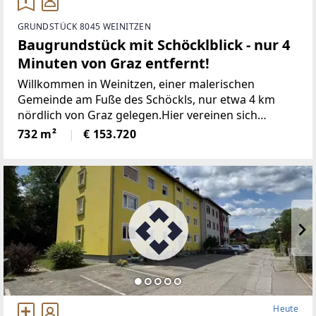
GRUNDSTÜCK 8045 WEINITZEN
Baugrundstück mit Schöcklblick - nur 4
Minuten von Graz entfernt!
Willkommen in Weinitzen, einer malerischen
Gemeinde am Fuße des Schöckls, nur etwa 4 km
nördlich von Graz gelegen.Hier vereinen sich
Genuss, Tradition und Natur zu einer harmonischen
732 m²
€ 153.720
Lebensweise. Weinitzen gehört zum idyllischen
Hügel- und Schöcklland
Heute