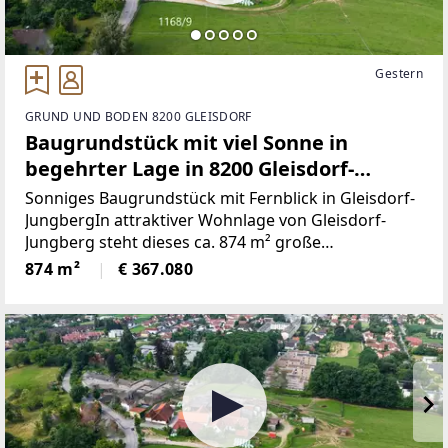
Gestern
GRUND UND BODEN 8200 GLEISDORF
Baugrundstück mit viel Sonne in
begehrter Lage in 8200 Gleisdorf-
Jungberg!
Sonniges Baugrundstück mit Fernblick in Gleisdorf-
JungbergIn attraktiver Wohnlage von Gleisdorf-
Jungberg steht dieses ca. 874 m² große
Baugrundstück zum Verkauf. Die Süd-West-
874 m²
€ 367.080
Ausrichtung, der schöne Blick ins Grüne sowie ein
teilweiser Fernblick