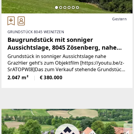
Gestern
GRUNDSTÜCK 8045 WEINITZEN
Baugrundstück mit sonniger
Aussichtslage, 8045 Zösenberg, nahe
Graz!
Grundstück in sonniger Aussichtslage nahe
GrazHier geht’s zum Objektfilm [https://youtu.be/z-
SrATOPWI8]Das zum Verkauf stehende Grundstück
umfasst eine Gesamtfläche von ca. 2.047 m² und ist
2.047 m²
€ 380.000
als reines Wohngebiet mit einer Baudichte von