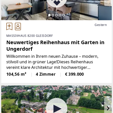
Gestern
MASSIVHAUS 8200 GLEISDORF
Neuwertiges Reihenhaus mit Garten in
Ungerdorf
Willkommen in Ihrem neuen Zuhause – modern,
stilvoll und in grüner Lage!Dieses Reihenhaus
vereint klare Architektur mit hochwertiger
Ausstattung und schafft ein Ambiente, in dem Sie
104,56 m²
4 Zimmer
€ 399.000
sich sofort wohlfühlen werden.Errichtet im Jahr
2020 und liebevoll