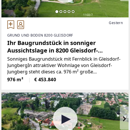
Gestern
GRUND UND BODEN 8200 GLEISDORF
Ihr Baugrundstück in sonniger
Aussichtslage in 8200 Gleisdorf-
Jungberg!
Sonniges Baugrundstück mit Fernblick in Gleisdorf-
JungbergIn attraktiver Wohnlage von Gleisdorf-
Jungberg steht dieses ca. 976 m² große
Baugrundstück zum Verkauf. Die Süd-West-
976 m²
€ 453.840
Ausrichtung, der schöne Fernblick sowie der Blick
ins Grüne schaffen