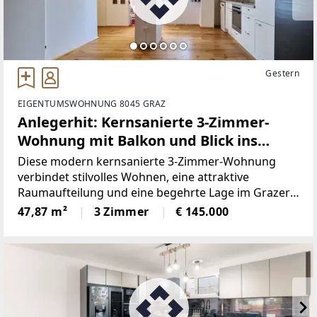
Gestern
EIGENTUMSWOHNUNG 8045 GRAZ
Anlegerhit: Kernsanierte 3-Zimmer-
Wohnung mit Balkon und Blick ins
Grüne
Diese modern kernsanierte 3-Zimmer-Wohnung
verbindet stilvolles Wohnen, eine attraktive
Raumaufteilung und eine begehrte Lage im Grazer
Bezirk Andritz. Eine Loggia mit Grünblick, der
47,87 m²
3 Zimmer
€ 145.000
gemütliche Schwedenofen sowie die hochwertige
Sanierung machen diese