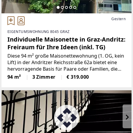
Gestern
EIGENTUMSWOHNUNG 8045 GRAZ
Individuelle Maisonette in Graz-Andritz:
Freiraum für Ihre Ideen (inkl. TG)
Diese 94 m² große Maisonettewohnung (1. OG, kein
Lift) in der Andritzer Reichsstraße 62a bietet eine
hervorragende Basis für Paare oder Familien, die
den Charme einer Maisonette suchen und ein neues
94 m²
3 Zimmer
€ 319.000
Zuhause nach eigenen Vorstellungen gestalten
möchten.