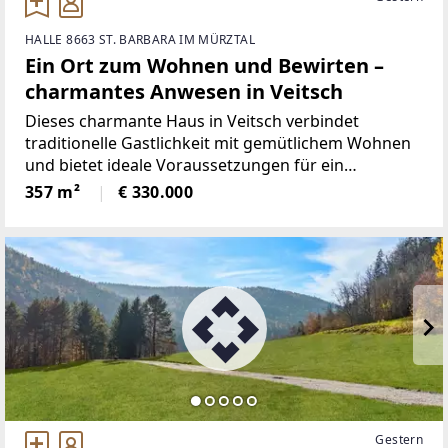
HALLE 8663 ST. BARBARA IM MÜRZTAL
Ein Ort zum Wohnen und Bewirten –
charmantes Anwesen in Veitsch
Dieses charmante Haus in Veitsch verbindet
traditionelle Gastlichkeit mit gemütlichem Wohnen
und bietet ideale Voraussetzungen für ein
erfolgreiches Gastronomiekonzept. Durch die
357 m²
€ 330.000
direkte Lage im Ortskern profitiert das Gasthaus
von ausgezeichneter Sichtbarkeit
Gestern