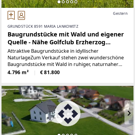
Gestern
GRUNDSTÜCK 8591 MARIA LANKOWITZ
Baugrundstücke mit Wald und eigener
Quelle - Nähe Golfclub Erzherzog
Johann
Attraktive Baugrundstücke in idyllischer
NaturlageZum Verkauf stehen zwei wunderschöne
Baugrundstücke mit Wald in ruhiger, naturnaher
Lage. Die Grundstücke überzeugen durch
4.796 m²
€ 81.800
besondere Lage, die Privatsphäre und Erholung
garantiert, sowie durch