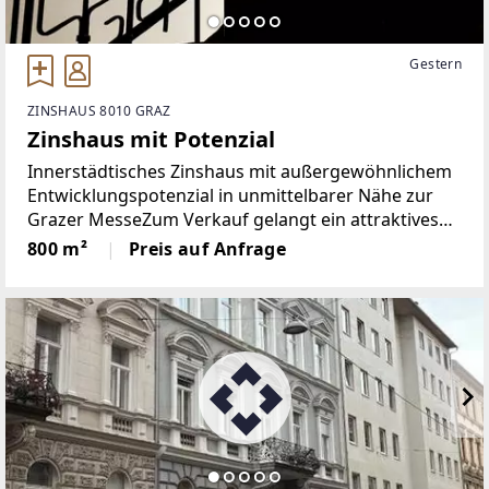
Gestern
ZINSHAUS 8010 GRAZ
Zinshaus mit Potenzial
Innerstädtisches Zinshaus mit außergewöhnlichem
Entwicklungspotenzial in unmittelbarer Nähe zur
Grazer MesseZum Verkauf gelangt ein attraktives
Zinshaus in urbaner Bestlage nahe der Grazer
800 m²
Preis auf Anfrage
Messe, das durch seine vielseitigen
Nutzungsmöglichkeiten