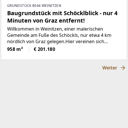
GRUNDSTÜCK 8044 WEINITZEN
Baugrundstück mit Schöcklblick - nur 4
Minuten von Graz entfernt!
Willkommen in Weinitzen, einer malerischen
Gemeinde am Fuße des Schöckls, nur etwa 4 km
nördlich von Graz gelegen.Hier vereinen sich
Genuss, Tradition und Natur zu einer harmonischen
958 m²
€ 201.180
Lebensweise. Weinitzen gehört zum idyllischen
Hügel- und Schöcklland
Weiter