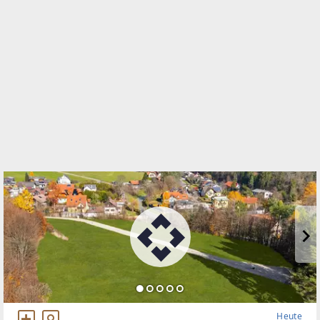
Grabenstraße 178
8010 Graz, 01.Bez.:Innere Stadt
WEBSITE
https://www.remax.at/de/ib/remax-classic-graz
EMAIL
pichler@remax-classic.at
Heute