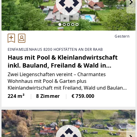
Gestern
EINFAMILIENHAUS 8200 HOFSTÄTTEN AN DER RAAB
Haus mit Pool & Kleinlandwirtschaft
inkl. Bauland, Freiland & Wald in
idyllischer Lage!
Zwei Liegenschaften vereint – Charmantes
Wohnhaus mit Pool & Garten plus
Kleinlandwirtschaft mit Freiland, Wald und Bauland
in idyllischer Lage! Hier geht’s zum Objektfilm
224 m²
8 Zimmer
€ 759.000
[https://youtu.be/vSrXiORCY1g]Hier geht’s zur
Online-Broschüre