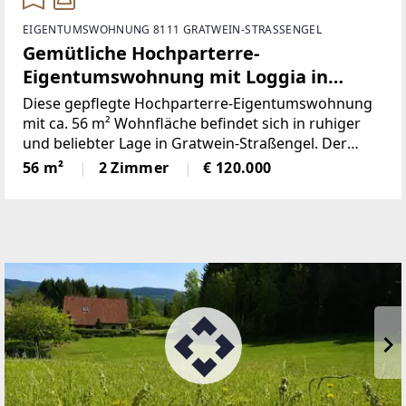
EIGENTUMSWOHNUNG 8111 GRATWEIN-STRASSENGEL
Gemütliche Hochparterre-
Eigentumswohnung mit Loggia in
Gratwein-Straßengel
Diese gepflegte Hochparterre-Eigentumswohnung
mit ca. 56 m² Wohnfläche befindet sich in ruhiger
und beliebter Lage in Gratwein-Straßengel. Der
durchdachte Grundriss sowie die ca. 4,98 m² große
56 m²
2 Zimmer
€ 120.000
Loggia mit Blick in den allgemeinen Gartenbereich
schaffen