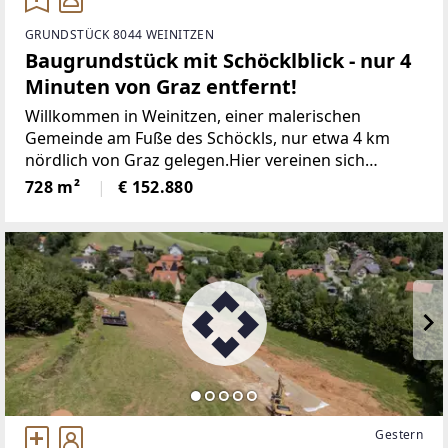
GRUNDSTÜCK 8044 WEINITZEN
Baugrundstück mit Schöcklblick - nur 4
Minuten von Graz entfernt!
Willkommen in Weinitzen, einer malerischen
Gemeinde am Fuße des Schöckls, nur etwa 4 km
nördlich von Graz gelegen.Hier vereinen sich
Genuss, Tradition und Natur zu einer harmonischen
728 m²
€ 152.880
Lebensweise. Weinitzen gehört zum idyllischen
Hügel- und Schöcklland
Gestern