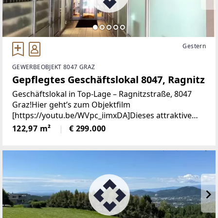
Gestern
GEWERBEOBJEKT 8047 GRAZ
Gepflegtes Geschäftslokal 8047, Ragnitz
Geschäftslokal in Top-Lage – Ragnitzstraße, 8047
Graz!Hier geht’s zum Objektfilm
[https://youtu.be/WVpc_iimxDA]Dieses attraktive
Erdgeschosslokal aus dem Baujahr 2000 bietet eine
122,97 m²
€ 299.000
hervorragende Gelegenheit für Unternehmer oder
Investoren.Derzeit