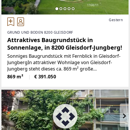
Gestern
GRUND UND BODEN 8200 GLEISDORF
Attraktives Baugrundstück in
Sonnenlage, in 8200 Gleisdorf-Jungberg!
Sonniges Baugrundstück mit Fernblick in Gleisdorf-
JungbergIn attraktiver Wohnlage von Gleisdorf-
Jungberg steht dieses ca. 869 m² große
Baugrundstück zum Verkauf. Die Süd-West-
869 m²
€ 391.050
Ausrichtung, der schöne Blick ins Grüne sowie ein
teilweiser Fernblick