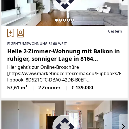
Gestern
EIGENTUMSWOHNUNG 8160 WEIZ
Helle 2-Zimmer-Wohnung mit Balkon in
ruhiger, sonniger Lage in 8164
Gutenberg, Nähe Weiz!
Hier geht’s zur Online-Broschüre
[https://www.marketingcenter.remax.eu/Flipbooks/F
lipbook_8D521CFC-DBA0-42DB-B0EF-
9DDED18A0272/mobile/index.php]Ihr neues
57,61 m²
2 Zimmer
€ 139.000
Zuhause in 8164 Gutenberg – sonnig, ruhig & mit
Wohlfühlcharakter Hier