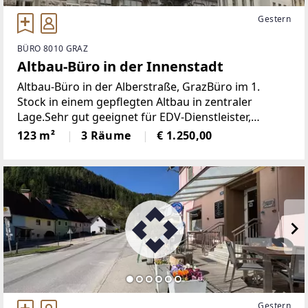
Gestern
BÜRO 8010 GRAZ
Altbau-Büro in der Innenstadt
Altbau-Büro in der Alberstraße, GrazBüro im 1.
Stock in einem gepflegten Altbau in zentraler
Lage.Sehr gut geeignet für EDV-Dienstleister,
Werbebüro und Startups.Drei miteinander
123 m²
3 Räume
€ 1.250,00
verbundene Büroräume bieten vielfältige
Nutzungsmöglichkeiten.Eine
Gestern