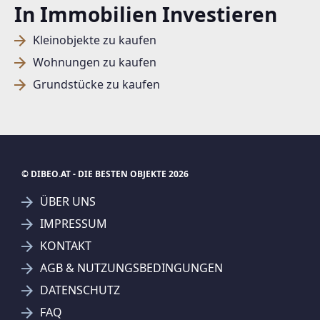
In Immobilien Investieren
Kleinobjekte zu kaufen
Wohnungen zu kaufen
Grundstücke zu kaufen
© DIBEO.AT - DIE BESTEN OBJEKTE 2026
ÜBER UNS
IMPRESSUM
KONTAKT
SUCHAGENT ANLEGEN FÜR DIE
AGB & NUTZUNGSBEDINGUNGEN
AKTUELLEN SUCHKRITERIEN
DATENSCHUTZ
REMAX Classic - Marchel & Partner Immobilien GmbH
FAQ