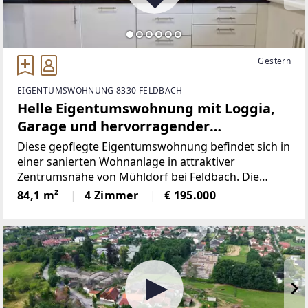
Gestern
EIGENTUMSWOHNUNG 8330 FELDBACH
Helle Eigentumswohnung mit Loggia,
Garage und hervorragender
Infrastruktur in Mühldorf bei Feldbach
Diese gepflegte Eigentumswohnung befindet sich in
einer sanierten Wohnanlage in attraktiver
Zentrumsnähe von Mühldorf bei Feldbach. Die
Wohnanlage wurde ca. 1978 errichtet und
84,1 m²
4 Zimmer
€ 195.000
präsentiert sich dank laufender Instandhaltung
sowie einer umfassenden thermischen