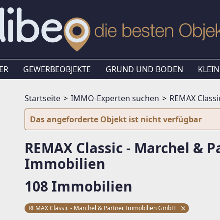
ER
GEWERBEOBJEKTE
GRUND UND BODEN
KLEIN
Startseite
IMMO-Experten suchen
REMAX Classi
Das angeforderte Objekt ist nicht verfügbar
REMAX Classic - Marchel & 
Immobilien
108 Immobilien
REMAX Classic - Marchel & Partner Immobilien GmbH