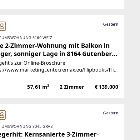
6663AA51/mobile/index.php]Dieses
erungsbedürftige Bauernhaus mit
ngebäuden
Gestern
TUMSWOHNUNG 8160 WEIZ
le 2-Zimmer-Wohnung mit Balkon in
iger, sonniger Lage in 8164 Gutenberg,
e Weiz!
geht’s zur Online-Broschüre
s://www.marketingcenter.remax.eu/Flipbooks/Flip
_8D521CFC-DBA0-42DB-B0EF-
D18A0272/mobile/index.php]Ihr neues Zuhause
57,61 m²
2 Zimmer
€ 139.000
64 Gutenberg – sonnig, ruhig & mit
fühlcharakter Hier
Gestern
TUMSWOHNUNG 8045 GRAZ
egerhit: Kernsanierte 3-Zimmer-