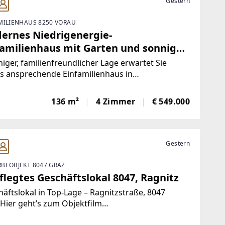
Gestern
MILIENHAUS 8250 VORAU
ernes Niedrigenergie-
familienhaus mit Garten und sonniger
asse – ideal für Familien!
higer, familienfreundlicher Lage erwartet Sie
s ansprechende Einfamilienhaus in
lmassivbauweise aus dem Jahr 2023. In
nation mit nachhaltiger Energietechnik bietet es
136 m²
4 Zimmer
€ 549.000
Wohnkonzept, das Komfort und Zukunftssicherheit
nt.Hier
Gestern
BEOBJEKT 8047 GRAZ
flegtes Geschäftslokal 8047, Ragnitz
äftslokal in Top-Lage – Ragnitzstraße, 8047
Hier geht’s zum Objektfilm
s://youtu.be/WVpc_iimxDA]Dieses attraktive