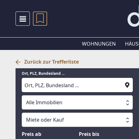
WOHNUNGEN
HÄUS
Zurück zur Trefferliste
Ort, PLZ, Bundesland ...
Alle Immobilien
Alle Immobilien
Miete oder Kauf
Suche läuft
Wohnungen
Miete oder Kauf
Preis ab
Preis bis
Häuser