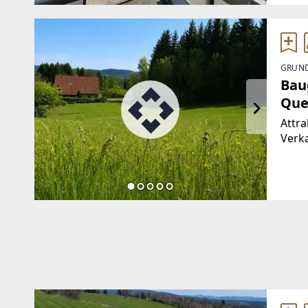
beso
GRUND
Bau
Que
Attra
Verk
mit W
über
und E