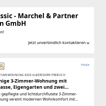
sic - Marchel & Partner
en GmbH
en!
Jetzt unverbindlich kontaktieren
at/de/ib/remax-classic-graz
Heute
TUMSWOHNUNG 8200 ALBERSDORF-PREBUCH
sic.at
nige 3-Zimmer-Wohnung mit
rasse, Eigengarten und zwei
oabstellplätzen nahe Gleisdorf
 gepflegte und lichtdurchflutete 3-Zimmer-
ung vereint modernen Wohnkomfort mit
rnahem Lebensgefühl und bietet auf rund 56,57