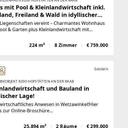
MILIENHAUS 8200 HOFSTÄTTEN AN DER RAAB
 mit Pool & Kleinlandwirtschaft inkl.
and, Freiland & Wald in idyllischer
e!
 Liegenschaften vereint – Charmantes Wohnhaus
ool & Garten plus Kleinlandwirtschaft mit
and, Wald und Bauland in idyllischer Lage! Hier
s zum Objektfilm
224 m²
8 Zimmer
€ 759.000
s://youtu.be/vSrXiORCY1g]Hier geht’s zur Online-
chüre
Gestern
BEOBJEKT 8200 HOFSTÄTTEN AN DER RAAB
inlandwirtschaft und Bauland in
lischer Lage!
irtschaftliches Anwesen in Wetzawinkel!Hier
s zur Online-Broschüre
s://www.marketingcenter.remax.eu/Flipbooks/Flip
_92107EC8-FF06-4535-88E4-
25.894 m²
2 Räume
€ 299.000