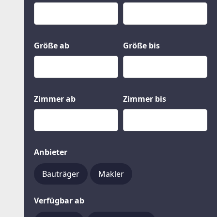
Kauf
Gewerbeobjekte
Miete
Grund und Boden
Mietkauf
Kleinobjekte
Größe ab
Größe bis
Zimmer ab
Zimmer bis
Anbieter
Bauträger
Makler
Verfügbar ab