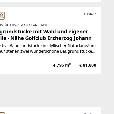
nderes Highlight
Gestern
STÜCK 8591 MARIA LANKOWITZ
grundstücke mit Wald und eigener
lle - Nähe Golfclub Erzherzog Johann
ktive Baugrundstücke in idyllischer NaturlageZum
auf stehen zwei wunderschöne Baugrundstücke
ald in ruhiger, naturnaher Lage. Die Grundstücke
zeugen durch besondere Lage, die Privatsphäre
4.796 m²
€ 81.800
rholung garantiert, sowie durch