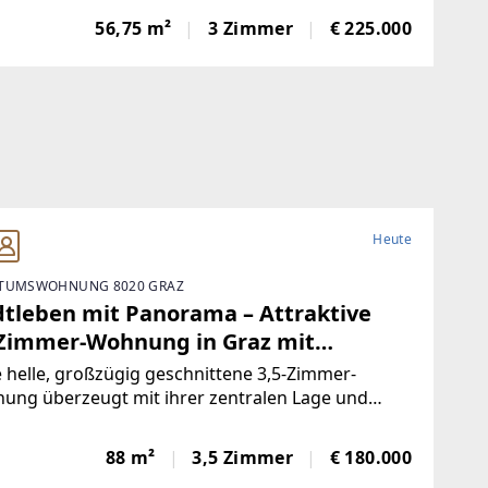
ohnfläche ein durchdachtes Raumkonzept für
56,75 m²
3 Zimmer
€ 225.000
, kleine Familien oder alle, die das Wohnen mit
nem Garten
Heute
TUMSWOHNUNG 8020 GRAZ
dtleben mit Panorama – Attraktive
-Zimmer-Wohnung in Graz mit
nrecht zu kaufen!
 helle, großzügig geschnittene 3,5-Zimmer-
ung überzeugt mit ihrer zentralen Lage und
m angenehmen Wohnambiente. Großzügige
erflächen sorgen für lichtdurchflutete Räume
88 m²
3,5 Zimmer
€ 180.000
chaffen eine freundliche Atmosphäre.Ein