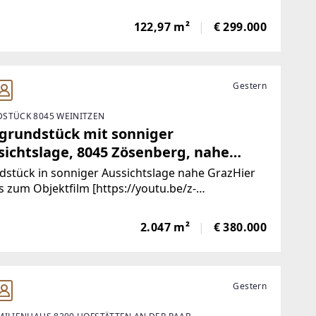
schosslokal aus dem Baujahr 2000 bietet eine
orragende Gelegenheit für Unternehmer oder
122,97 m²
€ 299.000
toren.Derzeit
Gestern
STÜCK 8045 WEINITZEN
grundstück mit sonniger
sichtslage, 8045 Zösenberg, nahe
z!
stück in sonniger Aussichtslage nahe GrazHier
s zum Objektfilm [https://youtu.be/z-
OPWI8]Das zum Verkauf stehende Grundstück
st eine Gesamtfläche von ca. 2.047 m² und ist als
2.047 m²
€ 380.000
s Wohngebiet mit einer Baudichte von
Gestern