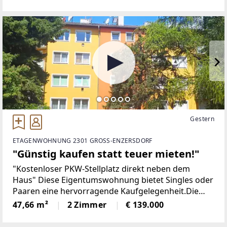
Neubauprojekt mit modernen Doppelhaushälften,
das stilvolle
Gestern
ETAGENWOHNUNG 2301 GROSS-ENZERSDORF
"Günstig kaufen statt teuer mieten!"
"Kostenloser PKW-Stellplatz direkt neben dem
Haus" Diese Eigentumswohnung bietet Singles oder
Paaren eine hervorragende Kaufgelegenheit.Die
Wiener Stadtgrenze erreicht man mit dem PKW in
47,66 m²
2 Zimmer
€ 139.000
nur 5 Minuten.Die Lage in der Au-Vorstadt