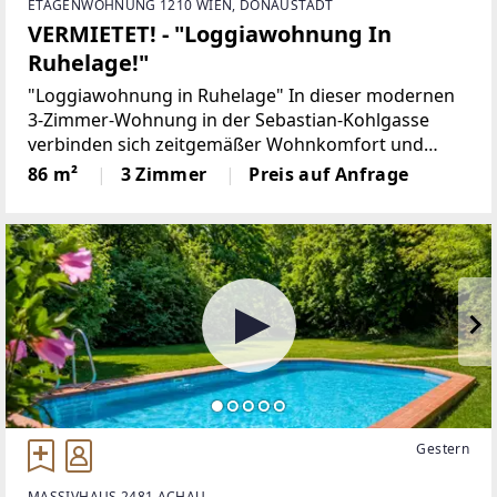
ETAGENWOHNUNG 1210 WIEN, DONAUSTADT
VERMIETET! - "Loggiawohnung In
Ruhelage!"
"Loggiawohnung in Ruhelage" In dieser modernen
3‑Zimmer-Wohnung in der Sebastian-Kohlgasse
verbinden sich zeitgemäßer Wohnkomfort und
durchdachte Planung auf rund 86 m². Herzstück ist
86 m²
3 Zimmer
Preis auf Anfrage
der großzügige Wohn- und Essbereich, der sich
harmonisch
Gestern
MASSIVHAUS 2481 ACHAU