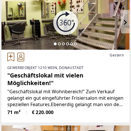
Gestern
GEWERBEOBJEKT 1210 WIEN, DONAUSTADT
"Geschäftslokal mit vielen
Möglichkeiten!"
"Geschäftslokal mit Wohnbereich!" Zum Verkauf
gelangt ein gut eingeführter Frisiersalon mit einigen
speziellen Features.Ebenerdig gelangt man von der
Straßenseite in das Geschäftslokal mit ca. 31m², das
71 m²
€ 220.000
derzeit als Frisiersalon