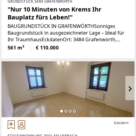
GRUNDSTÜCK 3484 GRAFENWÖRTH
"Nur 10 Minuten von Krems Ihr
Bauplatz fürs Leben!"
BAUGRUNDSTÜCK IN GRAFENWÖRTHSonniges
Baugrundstück in ausgezeichneter Lage – Ideal für
Ihr TraumhausEckdatenOrt: 3484 Grafenwörth,
NiederösterreichGrundstücksform:
561 m²
€ 110.000
rechteckigGrundstücksmaße:Breite:
Gestern
ETAGENWOHNUNG 3001 MAUERBACH