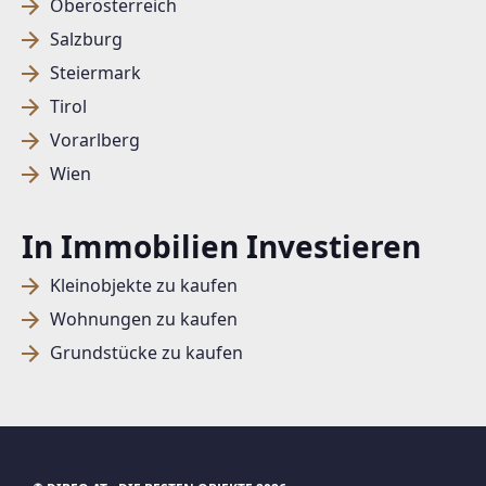
Oberösterreich
Salzburg
Steiermark
Tirol
SUCHAGENT ANLEGEN FÜR DIE
AKTUELLEN SUCHKRITERIEN
Vorarlberg
Wien
REMAX Donau City Immobilien
Treffer verfeinern
In Immobilien Investieren
Ich stimme der Verarbeitung meiner Daten, wie
in den
Datenschutzbestimmungen
beschrieben,
Kleinobjekte zu kaufen
zu.
Wohnungen zu kaufen
Grundstücke zu kaufen
Suchagent anlegen
Jetzt Suchagent anlegen