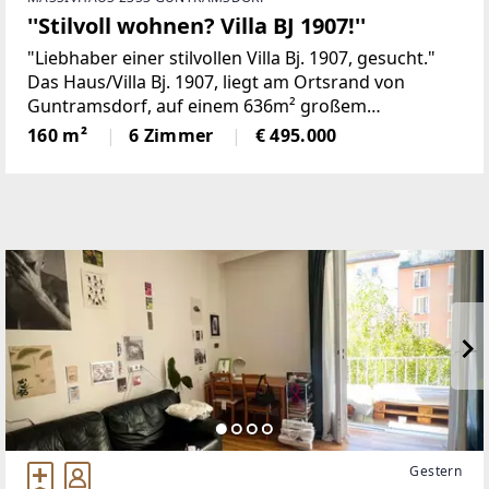
''Stilvoll wohnen? Villa BJ 1907!''
"Liebhaber einer stilvollen Villa Bj. 1907, gesucht."
Das Haus/Villa Bj. 1907, liegt am Ortsrand von
Guntramsdorf, auf einem 636m² großem
Grundstück.Raumaufteilung:Erdgeschoß:
160 m²
6 Zimmer
€ 495.000
(Raumhöhe ca. 3,2 Meter) Vorraum ca.
Gestern