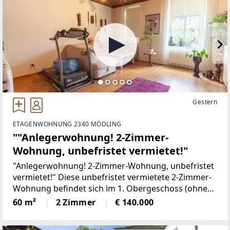
Gestern
ETAGENWOHNUNG 2340 MÖDLING
""Anlegerwohnung! 2-Zimmer-
Wohnung, unbefristet vermietet!"
"Anlegerwohnung! 2-Zimmer-Wohnung, unbefristet
vermietet!" Diese unbefristet vermietete 2-Zimmer-
Wohnung befindet sich im 1. Obergeschoss (ohne
Lift) einer gepflegten Wohnhausanlage. Sie richtet
60 m²
2 Zimmer
€ 140.000
sich insbesondere an Investoren,