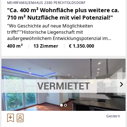
MEHRFAMILIENHAUS 2380 PERCHTOLDSDORF
"Ca. 400 m² Wohnfläche plus weitere ca.
710 m² Nutzfläche mit viel Potenzial!"
"Wo Geschichte auf neue Möglichkeiten
trifft!""Historische Liegenschaft mit
außergewöhnlichem Entwicklungspotenzial im
Herzen von Perchtoldsdorf" Mitten im historischen
400 m²
13 Zimmer
€ 1.350.000
Zentrum von Perchtoldsdorf, einem der
begehrtesten
Gestern