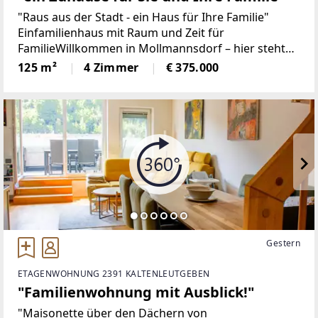
"Raus aus der Stadt - ein Haus für Ihre Familie"
Einfamilienhaus mit Raum und Zeit für
FamilieWillkommen in Mollmannsdorf – hier steht
ein Fertigteilhaus, das einfach alles hat, was man
125 m²
4 Zimmer
€ 375.000
sich fürs Familienleben wünscht: gemütlich, hell,
Gestern
ETAGENWOHNUNG 2391 KALTENLEUTGEBEN
"Familienwohnung mit Ausblick!"
"Maisonette über den Dächern von