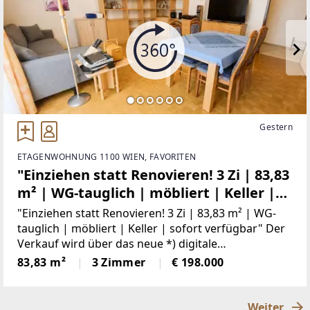
Gestern
ETAGENWOHNUNG 1100 WIEN, FAVORITEN
"Einziehen statt Renovieren! 3 Zi | 83,83
m² | WG-tauglich | möbliert | Keller |
sofort verfügbar"
"Einziehen statt Renovieren! 3 Zi | 83,83 m² | WG-
tauglich | möbliert | Keller | sofort verfügbar" Der
Verkauf wird über das neue *) digitale
Angebotsverfahren / DAVE abgewickelt.DAVE -
83,83 m²
3 Zimmer
€ 198.000
Digitales Angebotsverfahren! Die
Weiter