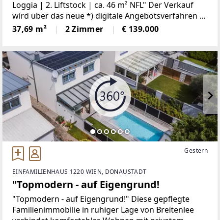
Loggia | 2. Liftstock | ca. 46 m² NFL" Der Verkauf
wird über das neue *) digitale Angebotsverfahren /
DAVE abgewickelt.DAVE - Digitales
37,69 m²
2 Zimmer
€ 139.000
Angebotsverfahren! Die fairste Form
Gestern
EINFAMILIENHAUS 1220 WIEN, DONAUSTADT
"Topmodern - auf Eigengrund!
"Topmodern - auf Eigengrund!" Diese gepflegte
Familienimmobilie in ruhiger Lage von Breitenlee