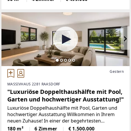
Uhr! Um Voranmeldung wird gebeten.Der
Gestern
MASSIVHAUS 2281 RAASDORF
"Luxuriöse Doppelthaushälfte mit Pool,
Garten und hochwertiger Ausstattung!"
Luxuriöse Doppelhaushälfte mit Pool, Garten und
hochwertiger Ausstattung Willkommen in Ihrem
neuen Zuhause! In einer der begehrtesten
Wohnlagen nahe Wien entsteht dieses exklusive
180 m²
6 Zimmer
€ 1.500.000