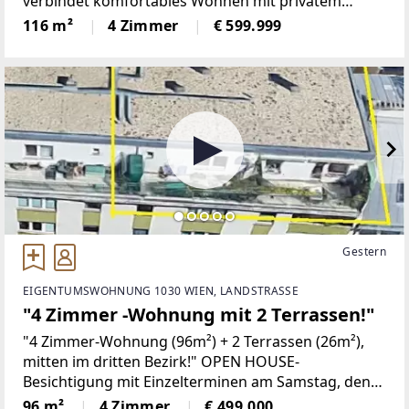
verbindet komfortables Wohnen mit privatem
Freizeit- und Fitnessangebot im Keller und dem
116 m²
4 Zimmer
€ 599.999
Garten. Das Wohnumfeld ist geprägt von Ein- und
Zweifamilienhäusern.
Gestern
EIGENTUMSWOHNUNG 1030 WIEN, LANDSTRASSE
"4 Zimmer -Wohnung mit 2 Terrassen!"
"4 Zimmer-Wohnung (96m²) + 2 Terrassen (26m²),
mitten im dritten Bezirk!" OPEN HOUSE-
Besichtigung mit Einzelterminen am Samstag, den
15. August 2026 in der Zeit von 10:00 Uhr bis 12:00
96 m²
4 Zimmer
€ 499.000