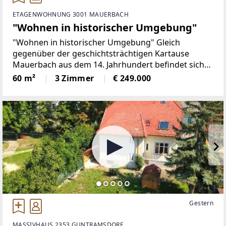
ETAGENWOHNUNG 3001 MAUERBACH
"Wohnen in historischer Umgebung"
"Wohnen in historischer Umgebung" Gleich
gegenüber der geschichtsträchtigen Kartause
Mauerbach aus dem 14. Jahrhundert befindet sich
das 2-stöckige Wohnhaus, das 1975 nach Abriss des
60 m²
3 Zimmer
€ 249.000
alten Originals diesem mit massiven, soliden
Mauern,
Gestern
MASSIVHAUS 2353 GUNTRAMSDORF