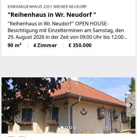
EINFAMILIENHAUS 2351 WIENER NEUDORF
"Reihenhaus in Wr. Neudorf "
"Reihenhaus in Wr. Neudorf" OPEN HOUSE-
Besichtigung mit Einzelterminen am Samstag, den
29. August 2026 in der Zeit von 09:00 Uhr bis 12:00
Uhr! Um Voranmeldung wird gebeten.Der Verkauf
90 m²
4 Zimmer
€ 350.000
wird über das *) digitale Angebotsverfahren