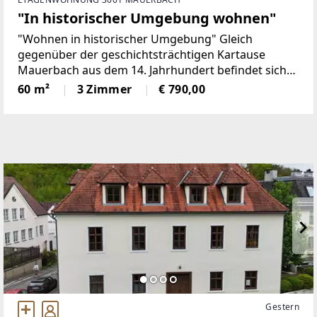
"In historischer Umgebung wohnen"
"Wohnen in historischer Umgebung" Gleich
gegenüber der geschichtsträchtigen Kartause
Mauerbach aus dem 14. Jahrhundert befindet sich
das 2-stöckige Wohnhaus, das 1975 nach Abriss des
60 m²
3 Zimmer
€ 790,00
alten Originals diesem mit massiven, soliden
Mauern,
Gestern