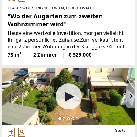
ETAGENWOHNUNG 1020 WIEN, LEOPOLDSTADT
"Wo der Augarten zum zweiten
Wohnzimmer wird"
Heute eine wertvolle Investition, morgen vielleicht
Ihr ganz persönliches Zuhause.Zum Verkauf steht
eine 2-Zimmer-Wohnung in der Klanggasse 4 – mit
Grünblick auf der einen Seite und urbanem
73 m²
2 Zimmer
€ 329.000
Stadtleben auf der anderen. Die Wohnung vereint
Gestern