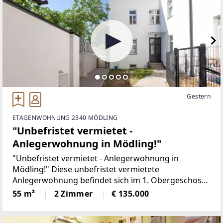
Gestern
ETAGENWOHNUNG 2340 MÖDLING
"Unbefristet vermietet -
Anlegerwohnung in Mödling!"
"Unbefristet vermietet - Anlegerwohnung in
Mödling!" Diese unbefristet vermietete
Anlegerwohnung befindet sich im 1. Obergeschoss
(ohne Lift) einer gepflegten Wohnhausanlage. Diese
55 m²
2 Zimmer
€ 135.000
Wohnung spricht insbesondere Investoren an, die