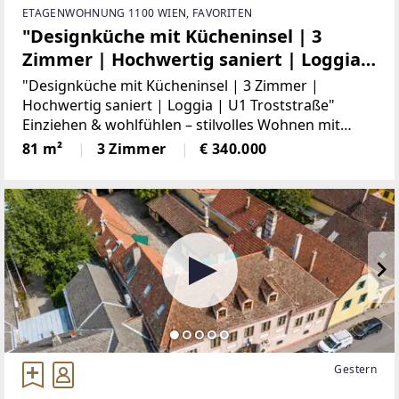
ETAGENWOHNUNG 1100 WIEN, FAVORITEN
"Designküche mit Kücheninsel | 3
Zimmer | Hochwertig saniert | Loggia |
U1 Troststraße"
"Designküche mit Kücheninsel | 3 Zimmer |
Hochwertig saniert | Loggia | U1 Troststraße"
Einziehen & wohlfühlen – stilvolles Wohnen mit
hochwertiger Ausstattung!Diese hochwertig
81 m²
3 Zimmer
€ 340.000
sanierte 3-Zimmer-Eigentumswohnung befindet
sich
Gestern