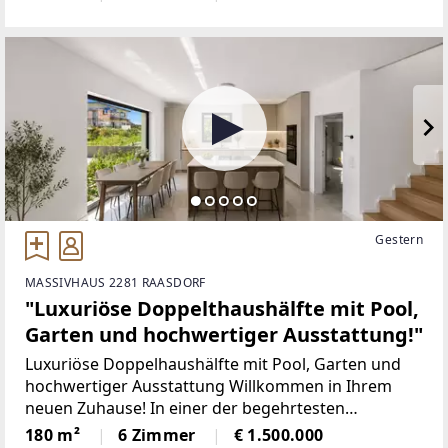
Neubauprojekt mit modernen Doppelhaushälften,
das stilvolle
Gestern
MASSIVHAUS 2281 RAASDORF
"Luxuriöse Doppelthaushälfte mit Pool,
Garten und hochwertiger Ausstattung!"
Luxuriöse Doppelhaushälfte mit Pool, Garten und
hochwertiger Ausstattung Willkommen in Ihrem
neuen Zuhause! In einer der begehrtesten
Wohnlagen nahe Wien entsteht dieses exklusive
180 m²
6 Zimmer
€ 1.500.000