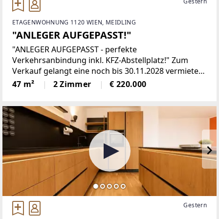
Gestern
ETAGENWOHNUNG 1120 WIEN, MEIDLING
"ANLEGER AUFGEPASST!"
"ANLEGER AUFGEPASST - perfekte
Verkehrsanbindung inkl. KFZ-Abstellplatz!" Zum
Verkauf gelangt eine noch bis 30.11.2028 vermietete
2-Zimmer-Wohnung in attraktiver Lage des 12.
47 m²
2 Zimmer
€ 220.000
Wiener Gemeindebezirks. Diese Immobilie eignet
sich hervorragend
Gestern