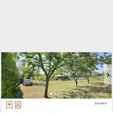
TELEFON
01/6991112
WEBSITE
http://www.remax-dci.at
EMAIL
r.fetscher@remax-dci.at
Gestern