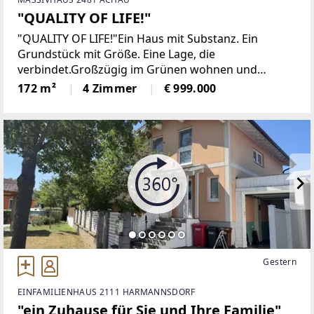
"QUALITY OF LIFE!"
"QUALITY OF LIFE!"Ein Haus mit Substanz. Ein
Grundstück mit Größe. Eine Lage, die
verbindet.Großzügig im Grünen wohnen und
dennoch hervorragend mit Wien verbunden sein –
172 m²
4 Zimmer
€ 999.000
diese besondere Liegenschaft in Achau vereint
genau diese beiden Welten.Auf
Gestern
EINFAMILIENHAUS 2111 HARMANNSDORF
"ein Zuhause für Sie und Ihre Familie"