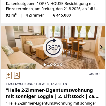
Kaltenleutgeben!" OPEN HOUSE-Besichtigung mit
Einzelterminen, am Freitag, den 21.8.2026, ab 14Uhr!
Um Anmeldung wird gebeten!Die Wohnung ist
92 m²
4 Zimmer
€ 445.000
derzeit noch bewohnt, daher gibt
Gestern
ETAGENWOHNUNG 1100 WIEN, FAVORITEN
"Helle 2-Zimmer-Eigentumswohnung
mit sonniger Loggia | 2. Liftstock | ca.
46 m² NFL"
"Helle 2-Zimmer-Eigentumswohnung mit sonniger