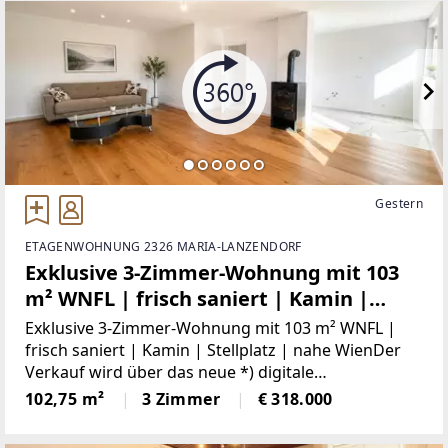
Gestern
ETAGENWOHNUNG 2326 MARIA-LANZENDORF
Exklusive 3-Zimmer-Wohnung mit 103
m² WNFL | frisch saniert | Kamin |
Stellplatz | nahe Wien
Exklusive 3-Zimmer-Wohnung mit 103 m² WNFL |
frisch saniert | Kamin | Stellplatz | nahe WienDer
Verkauf wird über das neue *) digitale
Angebotsverfahren / DAVE abgewickelt.DAVE -
102,75 m²
3 Zimmer
€ 318.000
Digitales Angebotsverfahren! Die fairste