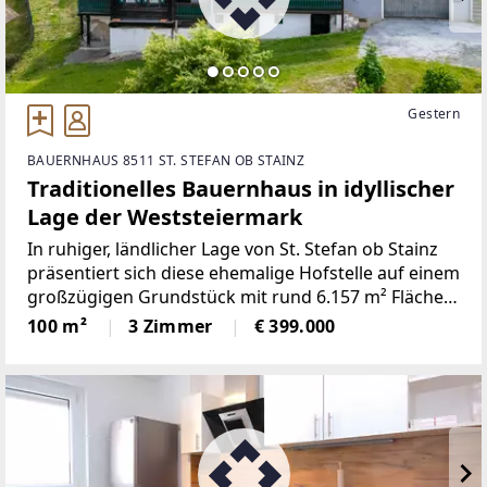
Gestern
BAUERNHAUS 8511 ST. STEFAN OB STAINZ
Traditionelles Bauernhaus in idyllischer
Lage der Weststeiermark
In ruhiger, ländlicher Lage von St. Stefan ob Stainz
präsentiert sich diese ehemalige Hofstelle auf einem
großzügigen Grundstück mit rund 6.157 m² Fläche.
Die Liegenschaft vereint den Charme eines
100 m²
3 Zimmer
€ 399.000
traditionellen Bauernhauses mit vielfältigen
Nutzungsmöglichkeiten