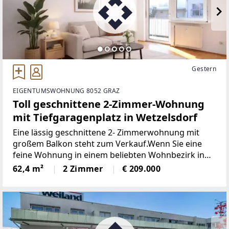
Gestern
EIGENTUMSWOHNUNG 8052 GRAZ
Toll geschnittene 2-Zimmer-Wohnung
mit Tiefgaragenplatz in Wetzelsdorf
Eine lässig geschnittene 2- Zimmerwohnung mit
großem Balkon steht zum Verkauf.Wenn Sie eine
feine Wohnung in einem beliebten Wohnbezirk in
Graz suchen, dann ist diese Immobilie bestimmt das
62,4 m²
2 Zimmer
€ 209.000
Richtige für Sie!Überzeugen Sie sich und genießen