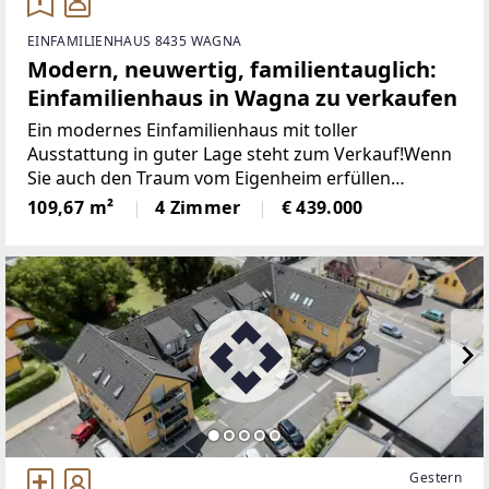
EINFAMILIENHAUS 8435 WAGNA
Modern, neuwertig, familientauglich:
Einfamilienhaus in Wagna zu verkaufen
Ein modernes Einfamilienhaus mit toller
Ausstattung in guter Lage steht zum Verkauf!Wenn
Sie auch den Traum vom Eigenheim erfüllen
möchten, dann ist dieses neuwertige Haus in
109,67 m²
4 Zimmer
€ 439.000
Wagna/Leibnitz bestimmt interessant für Sie. Das
moderne und durchdachte
Gestern