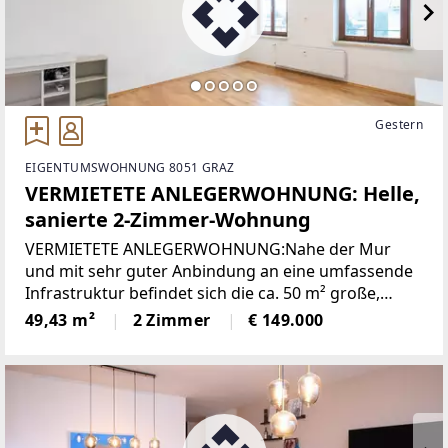
Gestern
EIGENTUMSWOHNUNG 8051 GRAZ
VERMIETETE ANLEGERWOHNUNG: Helle,
sanierte 2-Zimmer-Wohnung
VERMIETETE ANLEGERWOHNUNG:Nahe der Mur
und mit sehr guter Anbindung an eine umfassende
Infrastruktur befindet sich die ca. 50 m² große,
sanierte, vermietete Wohnung. Sie liegt im 2. Stock
49,43 m²
2 Zimmer
€ 149.000
eines kleinen Mehrparteienhauses (ohne Lift) und
eignet