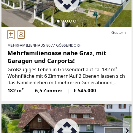
Gestern
MEHRFAMILIENHAUS 8077 GÖSSENDORF
Mehrfamilienoase nahe Graz, mit
Garagen und Carports!
Großzügiges Leben in Gössendorf auf ca. 182 m²
Wohnfläche mit 6 Zimmern!Auf 2 Ebenen lassen sich
das Familienleben mit mehreren Generationen,
komfortables Wohnen und Arbeiten perfekt
182 m²
6,5 Zimmer
€ 545.000
vereinen!Der funktional geschnittene Grundriss, der