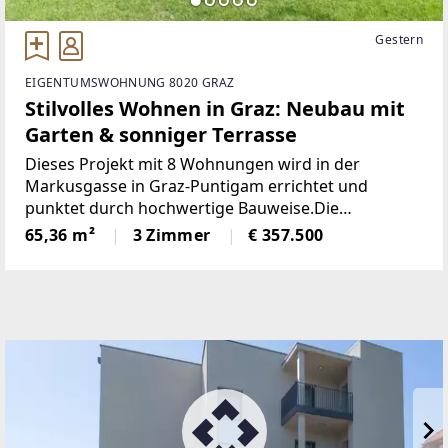
Gestern
EIGENTUMSWOHNUNG 8020 GRAZ
Stilvolles Wohnen in Graz: Neubau mit
Garten & sonniger Terrasse
Dieses Projekt mit 8 Wohnungen wird in der
Markusgasse in Graz-Puntigam errichtet und
punktet durch hochwertige Bauweise.Die
Grundrisse der einzelnen Wohnungen - zwischen
65,36 m²
3 Zimmer
€ 357.500
rund 63 und 127 Quadratmeter - sind optimal
gestaltet und wahlweise mit