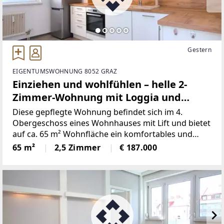
Gestern
EIGENTUMSWOHNUNG 8052 GRAZ
Einziehen und wohlfühlen – helle 2-
Zimmer-Wohnung mit Loggia und
Parkplatz
Diese gepflegte Wohnung befindet sich im 4.
Obergeschoss eines Wohnhauses mit Lift und bietet
auf ca. 65 m² Wohnfläche ein komfortables und
durchdachtes Raumkonzept.Die Wohnung verfügt
65 m²
2,5 Zimmer
€ 187.000
über ein gemütliches Schlafzimmer, ein helles
Wohnzimmer mit