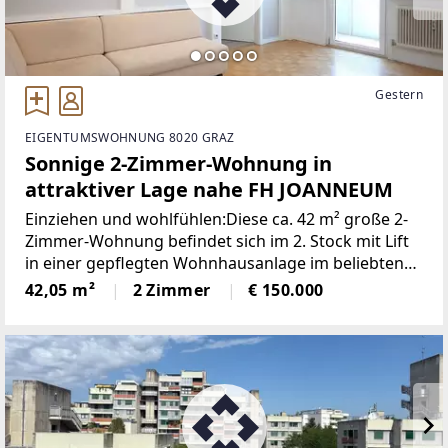
Gestern
EIGENTUMSWOHNUNG 8020 GRAZ
Sonnige 2-Zimmer-Wohnung in
attraktiver Lage nahe FH JOANNEUM
Einziehen und wohlfühlen:Diese ca. 42 m² große 2-
Zimmer-Wohnung befindet sich im 2. Stock mit Lift
in einer gepflegten Wohnhausanlage im beliebten
Grazer Stadtbezirk Eggenberg in unmittelbarer
42,05 m²
2 Zimmer
€ 150.000
Nähe zur FH Joanneum. Mit ihrer guten
Raumaufteilung