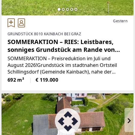
Gestern
GRUNDSTÜCK 8010 KAINBACH BEI GRAZ
SOMMERAKTION – RIES: Leistbares,
sonniges Grundstück am Rande von
Graz!
SOMMERAKTION – Preisreduktion im Juli und
August 2026!Grundstück im stadtnahen Ortsteil
Schillingsdorf (Gemeinde Kainbach), nahe der
Grazer Stadtgrenze, mit toller Verkehrsanbindung
692 m²
€ 119.000
nach Graz und Gleisdorf!Überzeugen Sie sich und
genießen