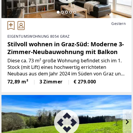
Gestern
EIGENTUMSWOHNUNG 8054 GRAZ
Stilvoll wohnen in Graz-Süd: Moderne 3-
Zimmer-Neubauwohnung mit Balkon
Diese ca. 73 m² große Wohnung befindet sich im 1.
Stock (mit Lift) eines hochwertig errichteten
Neubaus aus dem Jahr 2024 im Süden von Graz und
überzeugt durch moderne Ausstattung und eine
72,89 m²
3 Zimmer
€ 279.000
besonders durchdachte
Raumaufteilung.Überzeugen Sie sich