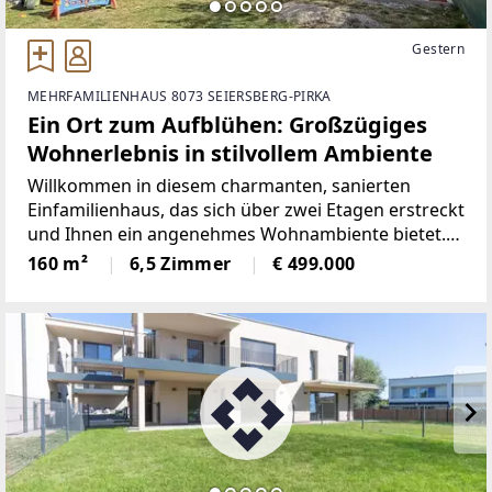
Gestern
MEHRFAMILIENHAUS 8073 SEIERSBERG-PIRKA
Ein Ort zum Aufblühen: Großzügiges
Wohnerlebnis in stilvollem Ambiente
Willkommen in diesem charmanten, sanierten
Einfamilienhaus, das sich über zwei Etagen erstreckt
und Ihnen ein angenehmes Wohnambiente bietet.
Das Haus ist hell und lichtdurchflutet und eignet
160 m²
6,5 Zimmer
€ 499.000
sich gut für Familien oder Paare, die Wert auf
ausreichend