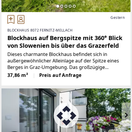
Gestern
BLOCKHAUS 8072 FERNITZ-MELLACH
Blockhaus auf Bergspitze mit 360° Blick
von Slowenien bis über das Grazerfeld
Dieses charmante Blockhaus befindet sich in
außergewöhnlicher Alleinlage auf der Spitze eines
Berges in Graz-Umgebung. Das großzügige
Grundstück mit ca. 3.693 m² (Landwirtschaftliche
37,86 m²
Preis auf Anfrage
Fläche) bietet ideale Voraussetzungen für alle, die
Ruhe, Natur und