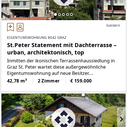
Gestern
EIGENTUMSWOHNUNG 8042 GRAZ
St.Peter Statement mit Dachterrasse –
urban, architektonisch, top
Inmitten der ikonischen Terrassenhaussiedlung in
Graz St. Peter wartet diese außergewöhnliche
Eigentumswohnung auf neue Besitzer.
Architektonisch ein Unikat, atmosphärisch ein
42,78 m²
2 Zimmer
€ 159.000
Refugium – mit viel Licht, Weitblick und einem ganz
eigenen Lebensgefühl.Die