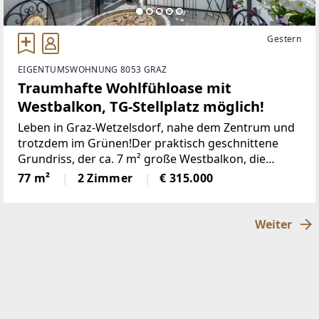
Gestern
EIGENTUMSWOHNUNG 8053 GRAZ
Traumhafte Wohlfühloase mit
Westbalkon, TG-Stellplatz möglich!
Leben in Graz-Wetzelsdorf, nahe dem Zentrum und
trotzdem im Grünen!Der praktisch geschnittene
Grundriss, der ca. 7 m² große Westbalkon, die
moderne Küche, die ruhige Siedlungslage, das
77 m²
2 Zimmer
€ 315.000
großzügige Kellerabteil, sind nur einige Highlights
dieser
Weiter