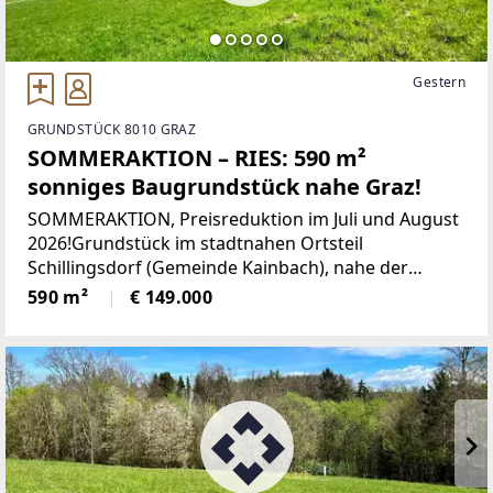
Gestern
GRUNDSTÜCK 8010 GRAZ
SOMMERAKTION – RIES: 590 m²
sonniges Baugrundstück nahe Graz!
SOMMERAKTION, Preisreduktion im Juli und August
2026!Grundstück im stadtnahen Ortsteil
Schillingsdorf (Gemeinde Kainbach), nahe der
Grazer Stadtgrenze, mit toller Verkehrsanbindung
590 m²
€ 149.000
nach Graz und Gleisdorf!Überzeugen Sie sich und
genießen