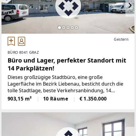
Gestern
BÜRO 8041 GRAZ
Büro und Lager, perfekter Standort mit
14 Parkplätzen!
Dieses großzügige Stadtbüro, eine große
Lagerfläche im Bezirk Liebenau, besticht durch die
tolle Stadtlage, beste Verkehrsanbindung, 14
eigenen Parkplätzen und die sehr großzügigen
903,15 m²
10 Räume
€ 1.350.000
hellen Räume.Überzeugen Sie sich und genießen Sie
die 360° PANORAMA