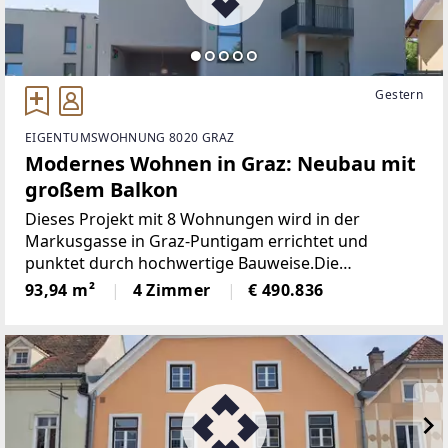
Gestern
EIGENTUMSWOHNUNG 8020 GRAZ
Modernes Wohnen in Graz: Neubau mit
großem Balkon
Dieses Projekt mit 8 Wohnungen wird in der
Markusgasse in Graz-Puntigam errichtet und
punktet durch hochwertige Bauweise.Die
Grundrisse der einzelnen Wohnungen - zwischen
93,94 m²
4 Zimmer
€ 490.836
rund 63 und 127 Quadratmeter - sind optimal
gestaltet und wahlweise mit