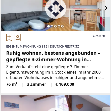
Gestern
EIGENTUMSWOHNUNG 8121 DEUTSCHFEISTRITZ
Ruhig wohnen, bestens angebunden –
gepflegte 3-Zimmer-Wohnung in
Deutschfeistritz
Zum Verkauf steht eine gepflegte 3-Zimmer-
Eigentumswohnung im 1. Stock eines im Jahr 2000
erbauten Wohnhauses in ruhiger und angenehmer
Wohnlage von Deutschfeistritz.Überzeugen Sie sich
76 m²
3 Zimmer
€ 169.000
und genießen Sie die 360° PANORAMA TOUR
vorab.Panorama