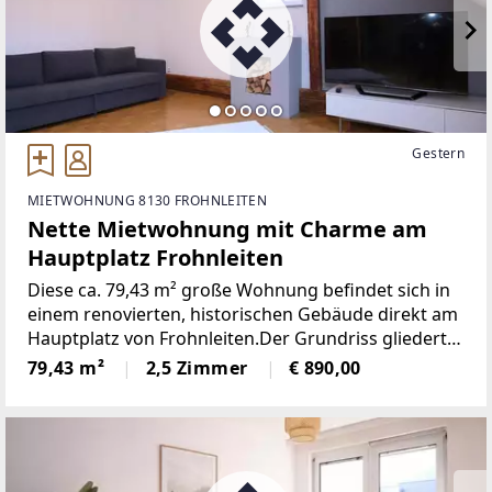
Gestern
MIETWOHNUNG 8130 FROHNLEITEN
Nette Mietwohnung mit Charme am
Hauptplatz Frohnleiten
Diese ca. 79,43 m² große Wohnung befindet sich in
einem renovierten, historischen Gebäude direkt am
Hauptplatz von Frohnleiten.Der Grundriss gliedert
sich in einen Vorraum mit Zugang zu WC und
79,43 m²
2,5 Zimmer
€ 890,00
Abstellraum. Im Anschluss folgt der Essbereich mit