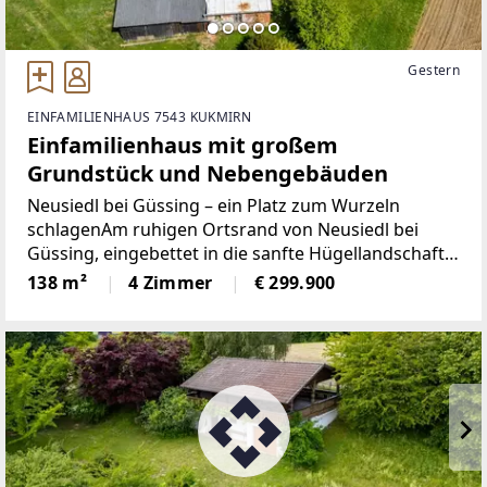
Gestern
EINFAMILIENHAUS 7543 KUKMIRN
Einfamilienhaus mit großem
Grundstück und Nebengebäuden
Neusiedl bei Güssing – ein Platz zum Wurzeln
schlagenAm ruhigen Ortsrand von Neusiedl bei
Güssing, eingebettet in die sanfte Hügellandschaft
des Südburgenlands, liegt dieses charaktervolle
138 m²
4 Zimmer
€ 299.900
Einfamilienhaus auf einem großzügigen Grundstück
mit 3.741 m².Das