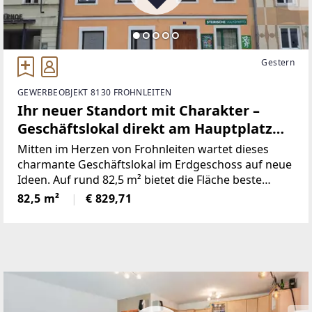
Gestern
GEWERBEOBJEKT 8130 FROHNLEITEN
Ihr neuer Standort mit Charakter –
Geschäftslokal direkt am Hauptplatz
Frohnleiten
Mitten im Herzen von Frohnleiten wartet dieses
charmante Geschäftslokal im Erdgeschoss auf neue
Ideen. Auf rund 82,5 m² bietet die Fläche beste
Voraussetzungen für Einzelhandel, Dienstleistung
82,5 m²
€ 829,71
oder Büro – sichtbar, zentral und barrierefrei
zugänglich.Die