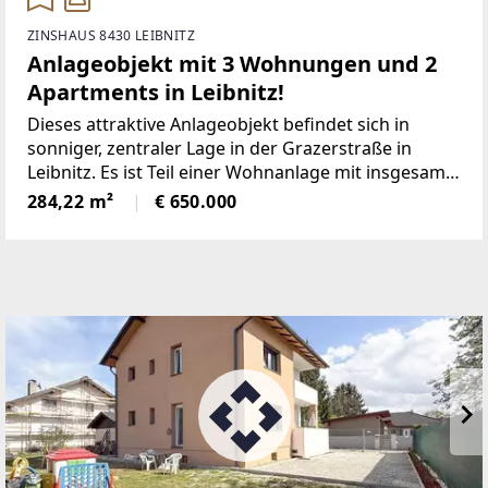
ZINSHAUS 8430 LEIBNITZ
Anlageobjekt mit 3 Wohnungen und 2
Apartments in Leibnitz!
Dieses attraktive Anlageobjekt befindet sich in
sonniger, zentraler Lage in der Grazerstraße in
Leibnitz. Es ist Teil einer Wohnanlage mit insgesamt
19 Einheiten und verfügt über einen eigenen
284,22 m²
€ 650.000
Eingang sowie eine Parifizierung.Die drei
großzügigen