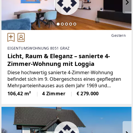
Gestern
EIGENTUMSWOHNUNG 8051 GRAZ
Licht, Raum & Eleganz – sanierte 4-
Zimmer-Wohnung mit Loggia
Diese hochwertig sanierte 4-Zimmer-Wohnung
befindet sich im 9. Obergeschoss eines gepflegten
Mehrparteienhauses aus dem Jahr 1969 und
überzeugt durch ihre Großzügigkeit, ihre moderne
106,42 m²
4 Zimmer
€ 279.000
Ausstattung sowie ein außergewöhnlich
angenehmes Wohngefühl.Auf