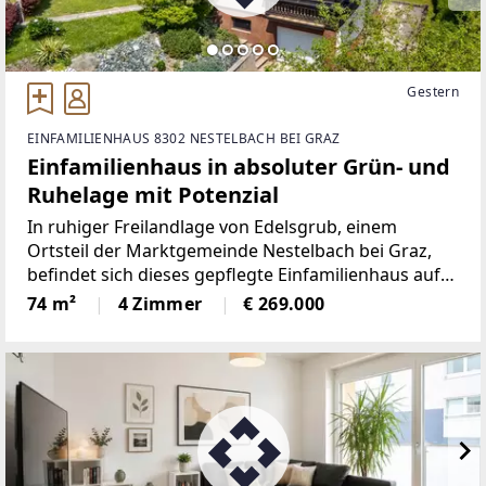
Gestern
EINFAMILIENHAUS 8302 NESTELBACH BEI GRAZ
Einfamilienhaus in absoluter Grün- und
Ruhelage mit Potenzial
In ruhiger Freilandlage von Edelsgrub, einem
Ortsteil der Marktgemeinde Nestelbach bei Graz,
befindet sich dieses gepflegte Einfamilienhaus auf
einem im Widmungsgebiet Freiland gelegenen
74 m²
4 Zimmer
€ 269.000
Grundstück. Die Umgebung ist geprägt von Wiesen,
Feldern und weitläufigen