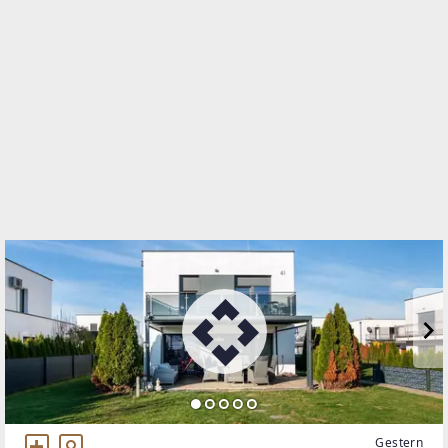
Conrad-von-Hötzendorf-Straße 37a
8010 Graz, 01.Bez.:Innere Stadt
WEBSITE
https://www.remax.at/de/ib/remax-for-all-graz
EMAIL
m.clement@remax-for-all.at
Gestern