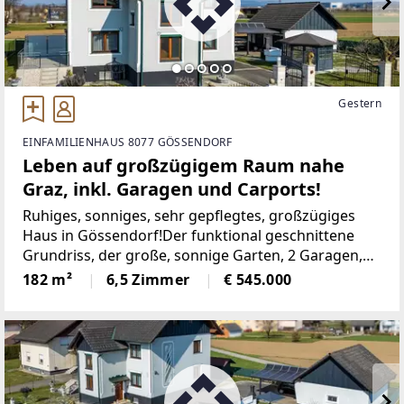
Gestern
EINFAMILIENHAUS 8077 GÖSSENDORF
Leben auf großzügigem Raum nahe
Graz, inkl. Garagen und Carports!
Ruhiges, sonniges, sehr gepflegtes, großzügiges
Haus in Gössendorf!Der funktional geschnittene
Grundriss, der große, sonnige Garten, 2 Garagen,
die 2 zusätzlichen überdachten Abstellplätze, der
182 m²
6,5 Zimmer
€ 545.000
Balkon und die Terrasse, der großzügige
Dachboden,