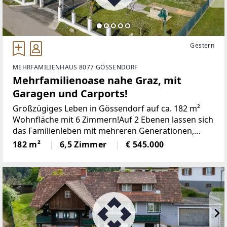
Gestern
MEHRFAMILIENHAUS 8077 GÖSSENDORF
Mehrfamilienoase nahe Graz, mit
Garagen und Carports!
Großzügiges Leben in Gössendorf auf ca. 182 m²
Wohnfläche mit 6 Zimmern!Auf 2 Ebenen lassen sich
das Familienleben mit mehreren Generationen,
komfortables Wohnen und Arbeiten perfekt
182 m²
6,5 Zimmer
€ 545.000
vereinen!Der funktional geschnittene Grundriss, der