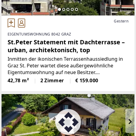
Gestern
EIGENTUMSWOHNUNG 8042 GRAZ
St.Peter Statement mit Dachterrasse –
urban, architektonisch, top
Inmitten der ikonischen Terrassenhaussiedlung in
Graz St. Peter wartet diese außergewöhnliche
Eigentumswohnung auf neue Besitzer.
Architektonisch ein Unikat, atmosphärisch ein
42,78 m²
2 Zimmer
€ 159.000
Refugium – mit viel Licht, Weitblick und einem ganz
eigenen Lebensgefühl.Die