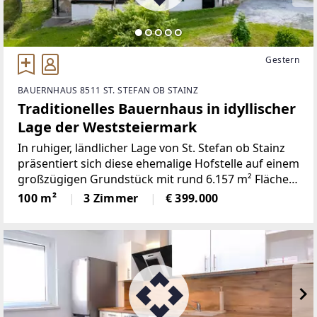
Gestern
BAUERNHAUS 8511 ST. STEFAN OB STAINZ
Traditionelles Bauernhaus in idyllischer
Lage der Weststeiermark
In ruhiger, ländlicher Lage von St. Stefan ob Stainz
präsentiert sich diese ehemalige Hofstelle auf einem
großzügigen Grundstück mit rund 6.157 m² Fläche.
Die Liegenschaft vereint den Charme eines
100 m²
3 Zimmer
€ 399.000
traditionellen Bauernhauses mit vielfältigen
Nutzungsmöglichkeiten