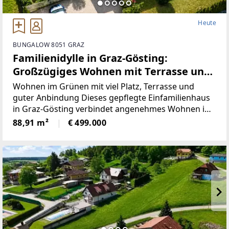
Heute
BUNGALOW 8051 GRAZ
Familienidylle in Graz-Gösting:
Großzügiges Wohnen mit Terrasse und
Erweiterungspotenzial
Wohnen im Grünen mit viel Platz, Terrasse und
guter Anbindung Dieses gepflegte Einfamilienhaus
in Graz-Gösting verbindet angenehmes Wohnen im
Grünen mit einer guten Erreichbarkeit des Grazer
88,91 m²
€ 499.000
Stadtgebietes. Umgeben von bewaldeten Hügeln