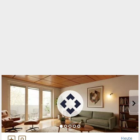
Conrad-von-Hötzendorf-Straße 37a
8010 Graz, 01.Bez.:Innere Stadt
WEBSITE
https://www.remax.at/de/ib/remax-for-all-graz
EMAIL
m.clement@remax-for-all.at
Heute