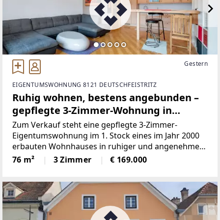
Gestern
EIGENTUMSWOHNUNG 8121 DEUTSCHFEISTRITZ
Ruhig wohnen, bestens angebunden –
gepflegte 3-Zimmer-Wohnung in
Deutschfeistritz
Zum Verkauf steht eine gepflegte 3-Zimmer-
Eigentumswohnung im 1. Stock eines im Jahr 2000
erbauten Wohnhauses in ruhiger und angenehmer
Wohnlage von Deutschfeistritz.Überzeugen Sie sich
76 m²
3 Zimmer
€ 169.000
und genießen Sie die 360° PANORAMA TOUR
vorab.Panorama