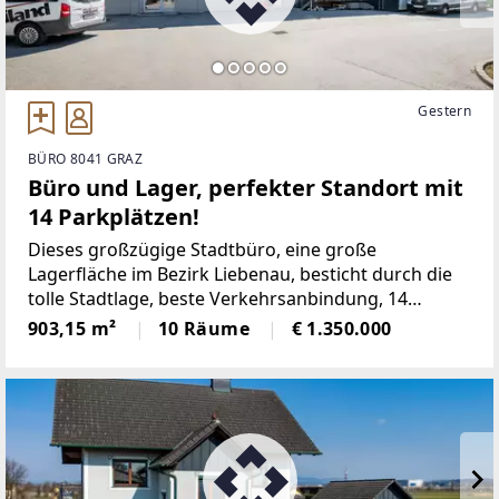
Gestern
BÜRO 8041 GRAZ
Büro und Lager, perfekter Standort mit
14 Parkplätzen!
Dieses großzügige Stadtbüro, eine große
Lagerfläche im Bezirk Liebenau, besticht durch die
tolle Stadtlage, beste Verkehrsanbindung, 14
eigenen Parkplätzen und die sehr großzügigen
903,15 m²
10 Räume
€ 1.350.000
hellen Räume.Überzeugen Sie sich und genießen Sie
die 360° PANORAMA