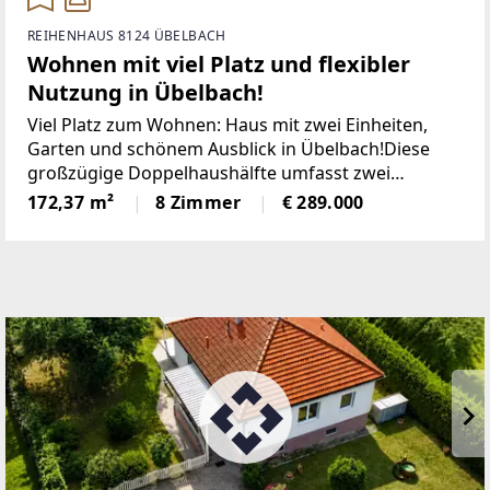
REIHENHAUS 8124 ÜBELBACH
Wohnen mit viel Platz und flexibler
Nutzung in Übelbach!
Viel Platz zum Wohnen: Haus mit zwei Einheiten,
Garten und schönem Ausblick in Übelbach!Diese
großzügige Doppelhaushälfte umfasst zwei
Wohneinheiten auf zwei Etagen und kann daher
172,37 m²
8 Zimmer
€ 289.000
besonders flexibel genutzt werden. Ob für eine oder
zwei Familien