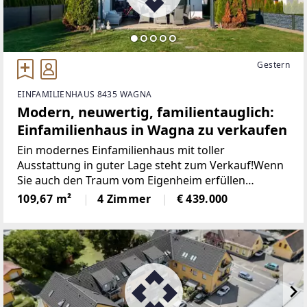
Gestern
EINFAMILIENHAUS 8435 WAGNA
Modern, neuwertig, familientauglich:
Einfamilienhaus in Wagna zu verkaufen
Ein modernes Einfamilienhaus mit toller
Ausstattung in guter Lage steht zum Verkauf!Wenn
Sie auch den Traum vom Eigenheim erfüllen
möchten, dann ist dieses neuwertige Haus in
109,67 m²
4 Zimmer
€ 439.000
Wagna/Leibnitz bestimmt interessant für Sie. Das
moderne und durchdachte