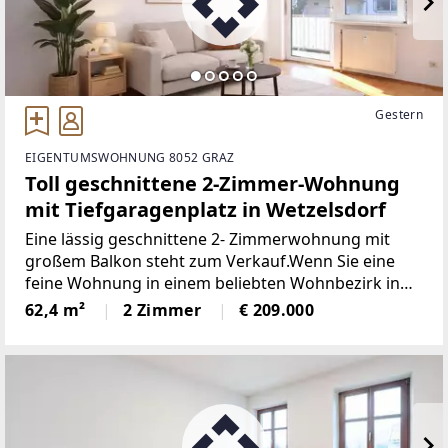
Gestern
EIGENTUMSWOHNUNG 8052 GRAZ
Toll geschnittene 2-Zimmer-Wohnung
mit Tiefgaragenplatz in Wetzelsdorf
Eine lässig geschnittene 2- Zimmerwohnung mit
großem Balkon steht zum Verkauf.Wenn Sie eine
feine Wohnung in einem beliebten Wohnbezirk in
Graz suchen, dann ist diese Immobilie bestimmt das
62,4 m²
2 Zimmer
€ 209.000
Richtige für Sie!Überzeugen Sie sich und genießen