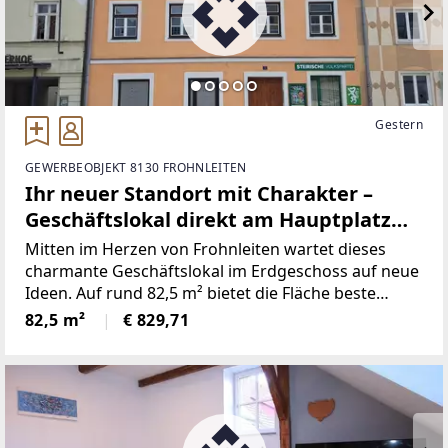
Gestern
GEWERBEOBJEKT 8130 FROHNLEITEN
Ihr neuer Standort mit Charakter –
Geschäftslokal direkt am Hauptplatz
Frohnleiten
Mitten im Herzen von Frohnleiten wartet dieses
charmante Geschäftslokal im Erdgeschoss auf neue
Ideen. Auf rund 82,5 m² bietet die Fläche beste
Voraussetzungen für Einzelhandel, Dienstleistung
82,5 m²
€ 829,71
oder Büro – sichtbar, zentral und barrierefrei
zugänglich.Die