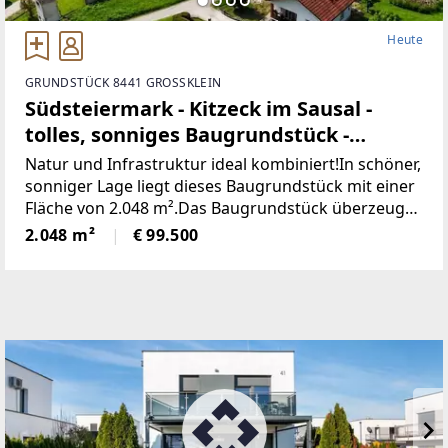
Heute
GRUNDSTÜCK 8441 GROSSKLEIN
Südsteiermark - Kitzeck im Sausal -
tolles, sonniges Baugrundstück -
vielseitig bebaubar!
Natur und Infrastruktur ideal kombiniert!In schöner,
sonniger Lage liegt dieses Baugrundstück mit einer
Fläche von 2.048 m².Das Baugrundstück überzeugt
durch seine sonnige Ausrichtung, die schöne
2.048 m²
€ 99.500
Umgebung und die Möglichkeit einer offenen