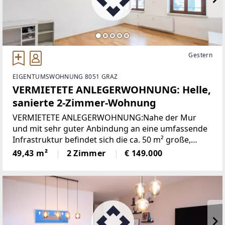
Gestern
EIGENTUMSWOHNUNG 8051 GRAZ
VERMIETETE ANLEGERWOHNUNG: Helle,
sanierte 2-Zimmer-Wohnung
VERMIETETE ANLEGERWOHNUNG:Nahe der Mur
und mit sehr guter Anbindung an eine umfassende
Infrastruktur befindet sich die ca. 50 m² große,
sanierte, vermietete Wohnung. Sie liegt im 2. Stock
49,43 m²
2 Zimmer
€ 149.000
eines kleinen Mehrparteienhauses (ohne Lift) und
eignet