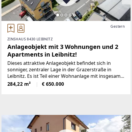
Gestern
ZINSHAUS 8430 LEIBNITZ
Anlageobjekt mit 3 Wohnungen und 2
Apartments in Leibnitz!
Dieses attraktive Anlageobjekt befindet sich in
sonniger, zentraler Lage in der Grazerstraße in
Leibnitz. Es ist Teil einer Wohnanlage mit insgesamt
19 Einheiten und verfügt über einen eigenen
284,22 m²
€ 650.000
Eingang sowie eine Parifizierung.Die drei
großzügigen