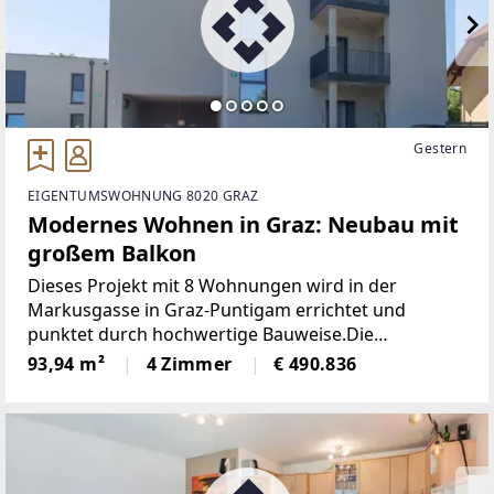
Gestern
EIGENTUMSWOHNUNG 8020 GRAZ
Modernes Wohnen in Graz: Neubau mit
großem Balkon
Dieses Projekt mit 8 Wohnungen wird in der
Markusgasse in Graz-Puntigam errichtet und
punktet durch hochwertige Bauweise.Die
Grundrisse der einzelnen Wohnungen - zwischen
93,94 m²
4 Zimmer
€ 490.836
rund 63 und 127 Quadratmeter - sind optimal
gestaltet und wahlweise mit