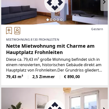
Gestern
MIETWOHNUNG 8130 FROHNLEITEN
Nette Mietwohnung mit Charme am
Hauptplatz Frohnleiten
Diese ca. 79,43 m² große Wohnung befindet sich in
einem renovierten, historischen Gebäude direkt am
Hauptplatz von Frohnleiten.Der Grundriss gliedert
sich in einen Vorraum mit Zugang zu WC und
79,43 m²
2,5 Zimmer
€ 890,00
Abstellraum. Im Anschluss folgt der Essbereich mit