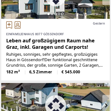
Gestern
EINFAMILIENHAUS 8077 GÖSSENDORF
Leben auf großzügigem Raum nahe
Graz, inkl. Garagen und Carports!
Ruhiges, sonniges, sehr gepflegtes, großzügiges
Haus in Gössendorf!Der funktional geschnittene
Grundriss, der große, sonnige Garten, 2 Garagen,
die 2 zusätzlichen überdachten Abstellplätze, der
182 m²
6,5 Zimmer
€ 545.000
Balkon und die Terrasse, der großzügige
Dachboden,