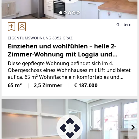
Gestern
EIGENTUMSWOHNUNG 8052 GRAZ
Einziehen und wohlfühlen – helle 2-
Zimmer-Wohnung mit Loggia und
Parkplatz
Diese gepflegte Wohnung befindet sich im 4.
Obergeschoss eines Wohnhauses mit Lift und bietet
auf ca. 65 m² Wohnfläche ein komfortables und
durchdachtes Raumkonzept.Die Wohnung verfügt
65 m²
2,5 Zimmer
€ 187.000
über ein gemütliches Schlafzimmer, ein helles
Wohnzimmer mit