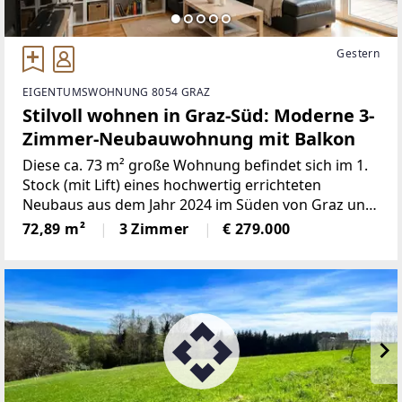
Gestern
EIGENTUMSWOHNUNG 8054 GRAZ
Stilvoll wohnen in Graz-Süd: Moderne 3-
Zimmer-Neubauwohnung mit Balkon
Diese ca. 73 m² große Wohnung befindet sich im 1.
Stock (mit Lift) eines hochwertig errichteten
Neubaus aus dem Jahr 2024 im Süden von Graz und
überzeugt durch moderne Ausstattung und eine
72,89 m²
3 Zimmer
€ 279.000
besonders durchdachte
Raumaufteilung.Überzeugen Sie sich