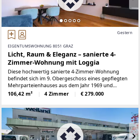
Gestern
EIGENTUMSWOHNUNG 8051 GRAZ
Licht, Raum & Eleganz – sanierte 4-
Zimmer-Wohnung mit Loggia
Diese hochwertig sanierte 4-Zimmer-Wohnung
befindet sich im 9. Obergeschoss eines gepflegten
Mehrparteienhauses aus dem Jahr 1969 und
überzeugt durch ihre Großzügigkeit, ihre moderne
106,42 m²
4 Zimmer
€ 279.000
Ausstattung sowie ein außergewöhnlich
angenehmes Wohngefühl.Auf