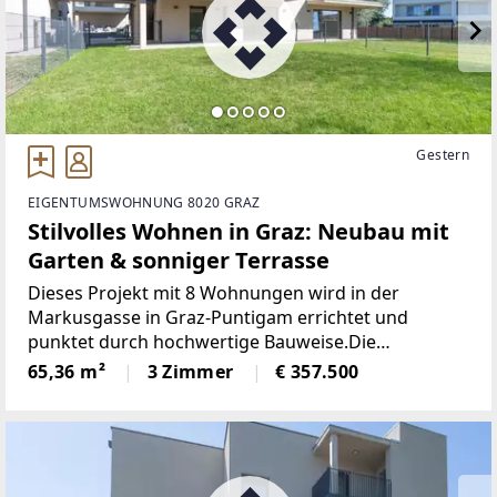
Gestern
EIGENTUMSWOHNUNG 8020 GRAZ
Stilvolles Wohnen in Graz: Neubau mit
Garten & sonniger Terrasse
Dieses Projekt mit 8 Wohnungen wird in der
Markusgasse in Graz-Puntigam errichtet und
punktet durch hochwertige Bauweise.Die
Grundrisse der einzelnen Wohnungen - zwischen
65,36 m²
3 Zimmer
€ 357.500
rund 63 und 127 Quadratmeter - sind optimal
gestaltet und wahlweise mit