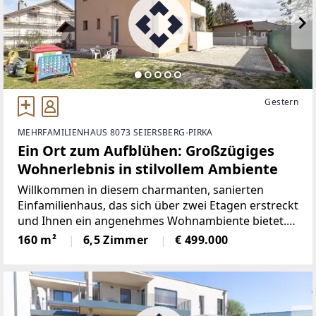
Gestern
MEHRFAMILIENHAUS 8073 SEIERSBERG-PIRKA
Ein Ort zum Aufblühen: Großzügiges
Wohnerlebnis in stilvollem Ambiente
Willkommen in diesem charmanten, sanierten
Einfamilienhaus, das sich über zwei Etagen erstreckt
und Ihnen ein angenehmes Wohnambiente bietet.
Das Haus ist hell und lichtdurchflutet und eignet
160 m²
6,5 Zimmer
€ 499.000
sich gut für Familien oder Paare, die Wert auf
ausreichend