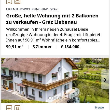
EIGENTUMSWOHNUNG 8041 GRAZ
Große, helle Wohnung mit 2 Balkonen
zu verkaufen - Graz Liebenau
Willkommen in Ihrem neuen Zuhause! Diese
großzügige Wohnung in der 4. Etage mit Lift bietet
Ihnen auf 90,91 m² Wohnfläche ein komfortables
und modernes Wohngefühl. Mit drei gut
90,91 m²
3 Zimmer
€ 184.000
geschnittenen Zimmern ist diese Immobilie ideal für
Paare, kleine Familien
Heute