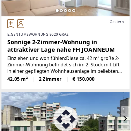
Gestern
EIGENTUMSWOHNUNG 8020 GRAZ
Sonnige 2-Zimmer-Wohnung in
attraktiver Lage nahe FH JOANNEUM
Einziehen und wohlfühlen:Diese ca. 42 m² große 2-
Zimmer-Wohnung befindet sich im 2. Stock mit Lift
in einer gepflegten Wohnhausanlage im beliebten
Grazer Stadtbezirk Eggenberg in unmittelbarer
42,05 m²
2 Zimmer
€ 150.000
Nähe zur FH Joanneum. Mit ihrer guten
Raumaufteilung