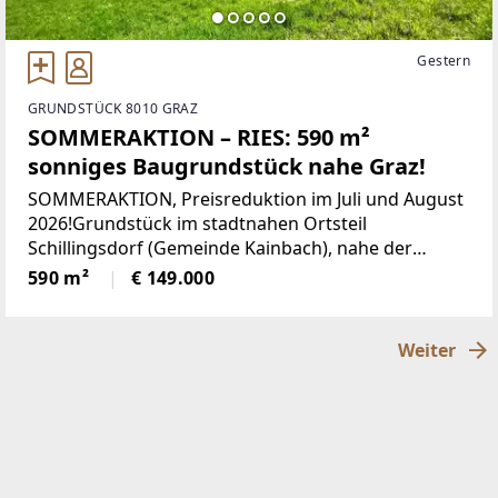
Gestern
GRUNDSTÜCK 8010 GRAZ
SOMMERAKTION – RIES: 590 m²
sonniges Baugrundstück nahe Graz!
SOMMERAKTION, Preisreduktion im Juli und August
2026!Grundstück im stadtnahen Ortsteil
Schillingsdorf (Gemeinde Kainbach), nahe der
Grazer Stadtgrenze, mit toller Verkehrsanbindung
590 m²
€ 149.000
nach Graz und Gleisdorf!Überzeugen Sie sich und
genießen
Weiter