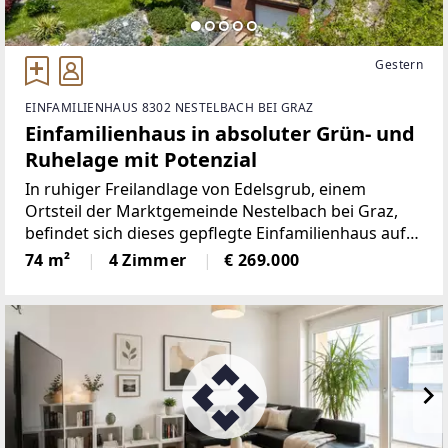
Gestern
EINFAMILIENHAUS 8302 NESTELBACH BEI GRAZ
Einfamilienhaus in absoluter Grün- und
Ruhelage mit Potenzial
In ruhiger Freilandlage von Edelsgrub, einem
Ortsteil der Marktgemeinde Nestelbach bei Graz,
befindet sich dieses gepflegte Einfamilienhaus auf
einem im Widmungsgebiet Freiland gelegenen
74 m²
4 Zimmer
€ 269.000
Grundstück. Die Umgebung ist geprägt von Wiesen,
Feldern und weitläufigen