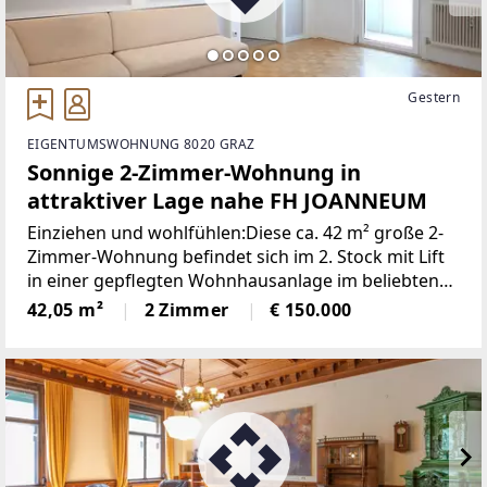
Gestern
EIGENTUMSWOHNUNG 8020 GRAZ
Sonnige 2-Zimmer-Wohnung in
attraktiver Lage nahe FH JOANNEUM
Einziehen und wohlfühlen:Diese ca. 42 m² große 2-
Zimmer-Wohnung befindet sich im 2. Stock mit Lift
in einer gepflegten Wohnhausanlage im beliebten
Grazer Stadtbezirk Eggenberg in unmittelbarer
42,05 m²
2 Zimmer
€ 150.000
Nähe zur FH Joanneum. Mit ihrer guten
Raumaufteilung