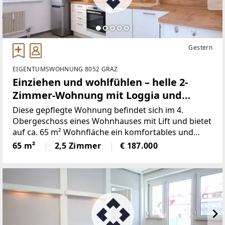
Gestern
EIGENTUMSWOHNUNG 8052 GRAZ
Einziehen und wohlfühlen – helle 2-
Zimmer-Wohnung mit Loggia und
Parkplatz
Diese gepflegte Wohnung befindet sich im 4.
Obergeschoss eines Wohnhauses mit Lift und bietet
auf ca. 65 m² Wohnfläche ein komfortables und
durchdachtes Raumkonzept.Die Wohnung verfügt
65 m²
2,5 Zimmer
€ 187.000
über ein gemütliches Schlafzimmer, ein helles
Wohnzimmer mit