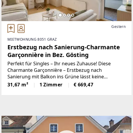
Gestern
MIETWOHNUNG 8051 GRAZ
Erstbezug nach Sanierung-Charmante
Garçonnière in Bez. Gösting
Perfekt für Singles – Ihr neues Zuhause! Diese
Charmante Garçonnière – Erstbezug nach
Sanierung mit Balkon ins Grüne lässt keine
Wünsche offen! Möchten Sie bequem und gemütlich
31,67 m²
1 Zimmer
€ 669,47
in einer hochwertig sanierten Garçonnière wohnen?
Dann sind Sie hier genau