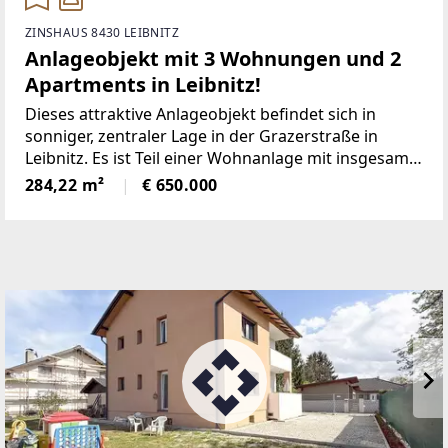
ZINSHAUS 8430 LEIBNITZ
Anlageobjekt mit 3 Wohnungen und 2
Apartments in Leibnitz!
Dieses attraktive Anlageobjekt befindet sich in
sonniger, zentraler Lage in der Grazerstraße in
Leibnitz. Es ist Teil einer Wohnanlage mit insgesamt
19 Einheiten und verfügt über einen eigenen
284,22 m²
€ 650.000
Eingang sowie eine Parifizierung.Die drei
großzügigen