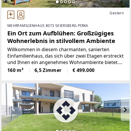
Gestern
MEHRFAMILIENHAUS 8073 SEIERSBERG-PIRKA
Ein Ort zum Aufblühen: Großzügiges
Wohnerlebnis in stilvollem Ambiente
Willkommen in diesem charmanten, sanierten
Einfamilienhaus, das sich über zwei Etagen erstreckt
und Ihnen ein angenehmes Wohnambiente bietet.
Das Haus ist hell und lichtdurchflutet und eignet
160 m²
6,5 Zimmer
€ 499.000
sich gut für Familien oder Paare, die Wert auf
ausreichend