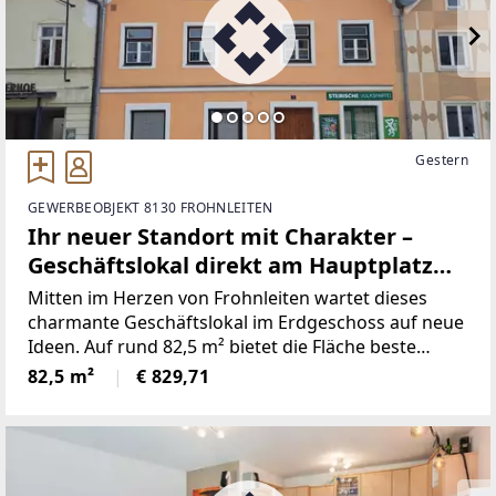
Gestern
GEWERBEOBJEKT 8130 FROHNLEITEN
Ihr neuer Standort mit Charakter –
Geschäftslokal direkt am Hauptplatz
Frohnleiten
Mitten im Herzen von Frohnleiten wartet dieses
charmante Geschäftslokal im Erdgeschoss auf neue
Ideen. Auf rund 82,5 m² bietet die Fläche beste
Voraussetzungen für Einzelhandel, Dienstleistung
82,5 m²
€ 829,71
oder Büro – sichtbar, zentral und barrierefrei
zugänglich.Die