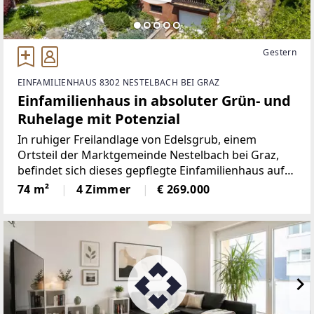
Gestern
EINFAMILIENHAUS 8302 NESTELBACH BEI GRAZ
Einfamilienhaus in absoluter Grün- und
Ruhelage mit Potenzial
In ruhiger Freilandlage von Edelsgrub, einem
Ortsteil der Marktgemeinde Nestelbach bei Graz,
befindet sich dieses gepflegte Einfamilienhaus auf
einem im Widmungsgebiet Freiland gelegenen
74 m²
4 Zimmer
€ 269.000
Grundstück. Die Umgebung ist geprägt von Wiesen,
Feldern und weitläufigen