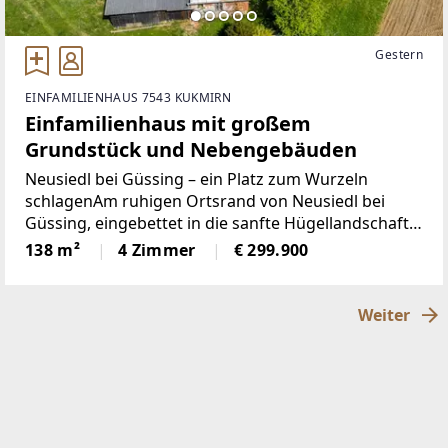
Gestern
EINFAMILIENHAUS 7543 KUKMIRN
Einfamilienhaus mit großem
Grundstück und Nebengebäuden
Neusiedl bei Güssing – ein Platz zum Wurzeln
schlagenAm ruhigen Ortsrand von Neusiedl bei
Güssing, eingebettet in die sanfte Hügellandschaft
des Südburgenlands, liegt dieses charaktervolle
138 m²
4 Zimmer
€ 299.900
Einfamilienhaus auf einem großzügigen Grundstück
mit 3.741 m².Das
Weiter