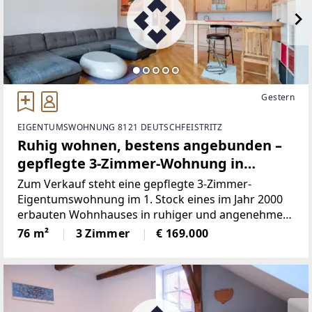
Gestern
EIGENTUMSWOHNUNG 8121 DEUTSCHFEISTRITZ
Ruhig wohnen, bestens angebunden –
gepflegte 3-Zimmer-Wohnung in
Deutschfeistritz
Zum Verkauf steht eine gepflegte 3-Zimmer-
Eigentumswohnung im 1. Stock eines im Jahr 2000
erbauten Wohnhauses in ruhiger und angenehmer
Wohnlage von Deutschfeistritz.Überzeugen Sie sich
76 m²
3 Zimmer
€ 169.000
und genießen Sie die 360° PANORAMA TOUR
vorab.Panorama