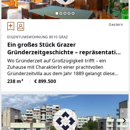
Gestern
EIGENTUMSWOHNUNG 8010 GRAZ
Ein großes Stück Grazer
Gründerzeitgeschichte – repräsentativ,
stilvoll, außergewöhnlich
Wo Gründerzeit auf Großzügigkeit trifft – ein
Zuhause mit CharakterIn einer prachtvollen
Gründerzeitvilla aus dem Jahr 1889 gelangt diese
außergewöhnliche Wohnung in der Beletage zum
238 m²
€ 899.500
Verkauf. Mit beeindruckender Großzügigkeit,
außergewöhnlicher