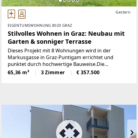
Gestern
EIGENTUMSWOHNUNG 8020 GRAZ
Stilvolles Wohnen in Graz: Neubau mit
Garten & sonniger Terrasse
Dieses Projekt mit 8 Wohnungen wird in der
Markusgasse in Graz-Puntigam errichtet und
punktet durch hochwertige Bauweise.Die
Grundrisse der einzelnen Wohnungen - zwischen
65,36 m²
3 Zimmer
€ 357.500
rund 63 und 127 Quadratmeter - sind optimal
gestaltet und wahlweise mit