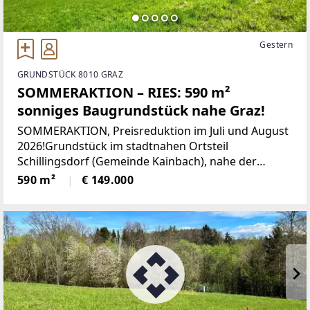
Gestern
GRUNDSTÜCK 8010 GRAZ
SOMMERAKTION – RIES: 590 m²
sonniges Baugrundstück nahe Graz!
SOMMERAKTION, Preisreduktion im Juli und August
2026!Grundstück im stadtnahen Ortsteil
Schillingsdorf (Gemeinde Kainbach), nahe der
Grazer Stadtgrenze, mit toller Verkehrsanbindung
590 m²
€ 149.000
nach Graz und Gleisdorf!Überzeugen Sie sich und
genießen