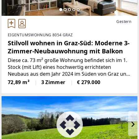
Gestern
EIGENTUMSWOHNUNG 8054 GRAZ
Stilvoll wohnen in Graz-Süd: Moderne 3-
Zimmer-Neubauwohnung mit Balkon
Diese ca. 73 m² große Wohnung befindet sich im 1.
Stock (mit Lift) eines hochwertig errichteten
Neubaus aus dem Jahr 2024 im Süden von Graz und
überzeugt durch moderne Ausstattung und eine
72,89 m²
3 Zimmer
€ 279.000
besonders durchdachte
Raumaufteilung.Überzeugen Sie sich