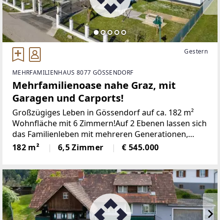
Gestern
MEHRFAMILIENHAUS 8077 GÖSSENDORF
Mehrfamilienoase nahe Graz, mit
Garagen und Carports!
Großzügiges Leben in Gössendorf auf ca. 182 m²
Wohnfläche mit 6 Zimmern!Auf 2 Ebenen lassen sich
das Familienleben mit mehreren Generationen,
komfortables Wohnen und Arbeiten perfekt
182 m²
6,5 Zimmer
€ 545.000
vereinen!Der funktional geschnittene Grundriss, der