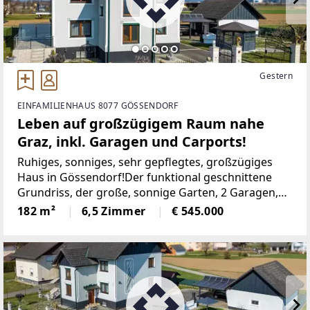
Gestern
EINFAMILIENHAUS 8077 GÖSSENDORF
Leben auf großzügigem Raum nahe
Graz, inkl. Garagen und Carports!
Ruhiges, sonniges, sehr gepflegtes, großzügiges
Haus in Gössendorf!Der funktional geschnittene
Grundriss, der große, sonnige Garten, 2 Garagen,
die 2 zusätzlichen überdachten Abstellplätze, der
182 m²
6,5 Zimmer
€ 545.000
Balkon und die Terrasse, der großzügige
Dachboden,