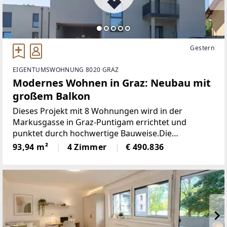
Gestern
EIGENTUMSWOHNUNG 8020 GRAZ
Modernes Wohnen in Graz: Neubau mit
großem Balkon
Dieses Projekt mit 8 Wohnungen wird in der
Markusgasse in Graz-Puntigam errichtet und
punktet durch hochwertige Bauweise.Die
Grundrisse der einzelnen Wohnungen - zwischen
93,94 m²
4 Zimmer
€ 490.836
rund 63 und 127 Quadratmeter - sind optimal
gestaltet und wahlweise mit