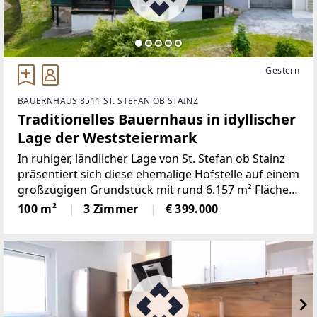
Gestern
BAUERNHAUS 8511 ST. STEFAN OB STAINZ
Traditionelles Bauernhaus in idyllischer
Lage der Weststeiermark
In ruhiger, ländlicher Lage von St. Stefan ob Stainz
präsentiert sich diese ehemalige Hofstelle auf einem
großzügigen Grundstück mit rund 6.157 m² Fläche.
Die Liegenschaft vereint den Charme eines
100 m²
3 Zimmer
€ 399.000
traditionellen Bauernhauses mit vielfältigen
Nutzungsmöglichkeiten