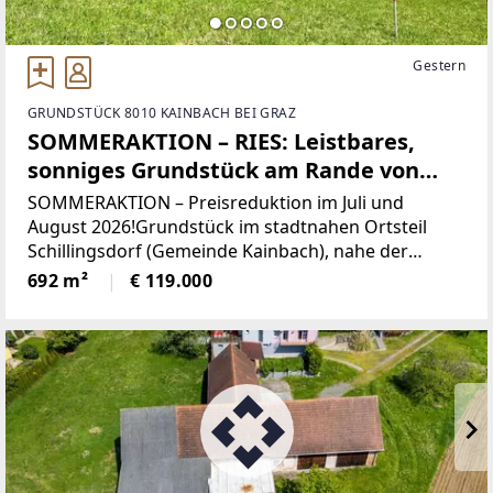
Gestern
GRUNDSTÜCK 8010 KAINBACH BEI GRAZ
SOMMERAKTION – RIES: Leistbares,
sonniges Grundstück am Rande von
Graz!
SOMMERAKTION – Preisreduktion im Juli und
August 2026!Grundstück im stadtnahen Ortsteil
Schillingsdorf (Gemeinde Kainbach), nahe der
Grazer Stadtgrenze, mit toller Verkehrsanbindung
692 m²
€ 119.000
nach Graz und Gleisdorf!Überzeugen Sie sich und
genießen