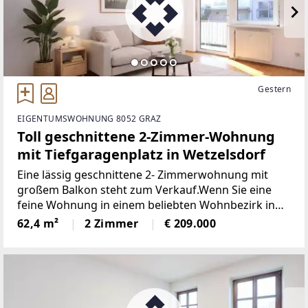
Gestern
EIGENTUMSWOHNUNG 8052 GRAZ
Toll geschnittene 2-Zimmer-Wohnung
mit Tiefgaragenplatz in Wetzelsdorf
Eine lässig geschnittene 2- Zimmerwohnung mit
großem Balkon steht zum Verkauf.Wenn Sie eine
feine Wohnung in einem beliebten Wohnbezirk in
Graz suchen, dann ist diese Immobilie bestimmt das
62,4 m²
2 Zimmer
€ 209.000
Richtige für Sie!Überzeugen Sie sich und genießen