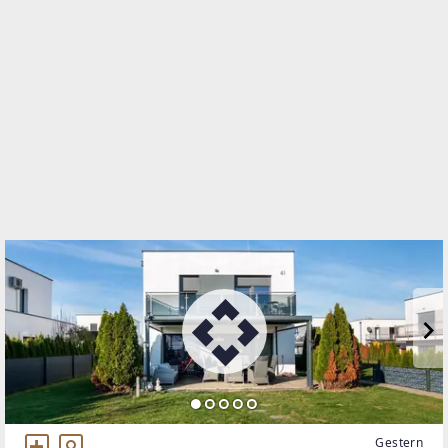
Conrad-von-Hötzendorf-Straße 37a
8010 Graz, 01.Bez.:Innere Stadt
WEBSITE
https://www.remax.at/de/ib/remax-for-all-graz
EMAIL
m.clement@remax-for-all.at
Gestern