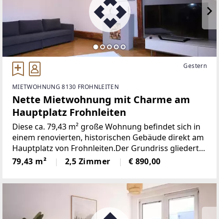
Gestern
MIETWOHNUNG 8130 FROHNLEITEN
Nette Mietwohnung mit Charme am
Hauptplatz Frohnleiten
Diese ca. 79,43 m² große Wohnung befindet sich in
einem renovierten, historischen Gebäude direkt am
Hauptplatz von Frohnleiten.Der Grundriss gliedert
sich in einen Vorraum mit Zugang zu WC und
79,43 m²
2,5 Zimmer
€ 890,00
Abstellraum. Im Anschluss folgt der Essbereich mit