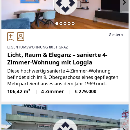
Gestern
EIGENTUMSWOHNUNG 8051 GRAZ
Licht, Raum & Eleganz – sanierte 4-
Zimmer-Wohnung mit Loggia
Diese hochwertig sanierte 4-Zimmer-Wohnung
befindet sich im 9. Obergeschoss eines gepflegten
Mehrparteienhauses aus dem Jahr 1969 und
überzeugt durch ihre Großzügigkeit, ihre moderne
106,42 m²
4 Zimmer
€ 279.000
Ausstattung sowie ein außergewöhnlich
angenehmes Wohngefühl.Auf