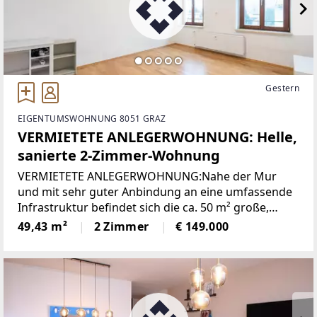
Gestern
EIGENTUMSWOHNUNG 8051 GRAZ
VERMIETETE ANLEGERWOHNUNG: Helle,
sanierte 2-Zimmer-Wohnung
VERMIETETE ANLEGERWOHNUNG:Nahe der Mur
und mit sehr guter Anbindung an eine umfassende
Infrastruktur befindet sich die ca. 50 m² große,
sanierte, vermietete Wohnung. Sie liegt im 2. Stock
49,43 m²
2 Zimmer
€ 149.000
eines kleinen Mehrparteienhauses (ohne Lift) und
eignet