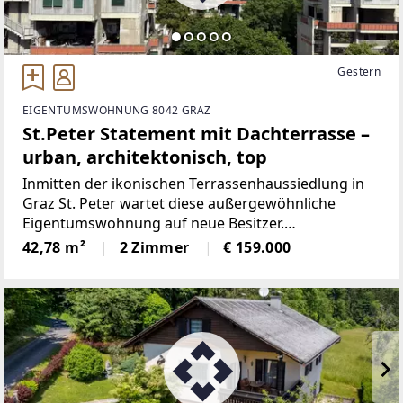
Gestern
EIGENTUMSWOHNUNG 8042 GRAZ
St.Peter Statement mit Dachterrasse –
urban, architektonisch, top
Inmitten der ikonischen Terrassenhaussiedlung in
Graz St. Peter wartet diese außergewöhnliche
Eigentumswohnung auf neue Besitzer.
Architektonisch ein Unikat, atmosphärisch ein
42,78 m²
2 Zimmer
€ 159.000
Refugium – mit viel Licht, Weitblick und einem ganz
eigenen Lebensgefühl.Die