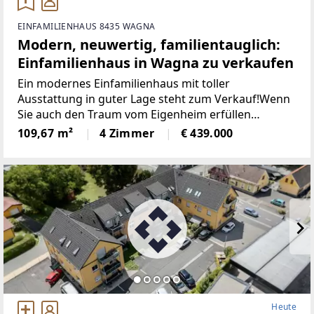
EINFAMILIENHAUS 8435 WAGNA
Modern, neuwertig, familientauglich:
Einfamilienhaus in Wagna zu verkaufen
Ein modernes Einfamilienhaus mit toller
Ausstattung in guter Lage steht zum Verkauf!Wenn
Sie auch den Traum vom Eigenheim erfüllen
möchten, dann ist dieses neuwertige Haus in
109,67 m²
4 Zimmer
€ 439.000
Wagna/Leibnitz bestimmt interessant für Sie. Das
moderne und durchdachte
Heute