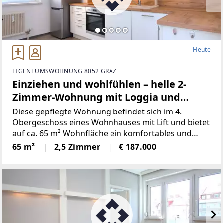
Heute
EIGENTUMSWOHNUNG 8052 GRAZ
Einziehen und wohlfühlen – helle 2-
Zimmer-Wohnung mit Loggia und
Parkplatz
Diese gepflegte Wohnung befindet sich im 4.
Obergeschoss eines Wohnhauses mit Lift und bietet
auf ca. 65 m² Wohnfläche ein komfortables und
durchdachtes Raumkonzept.Die Wohnung verfügt
65 m²
2,5 Zimmer
€ 187.000
über ein gemütliches Schlafzimmer, ein helles
Wohnzimmer mit