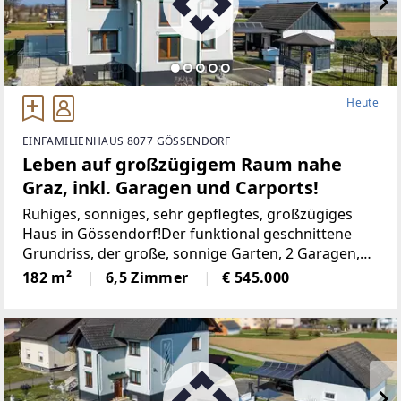
Heute
EINFAMILIENHAUS 8077 GÖSSENDORF
Leben auf großzügigem Raum nahe
Graz, inkl. Garagen und Carports!
Ruhiges, sonniges, sehr gepflegtes, großzügiges
Haus in Gössendorf!Der funktional geschnittene
Grundriss, der große, sonnige Garten, 2 Garagen,
die 2 zusätzlichen überdachten Abstellplätze, der
182 m²
6,5 Zimmer
€ 545.000
Balkon und die Terrasse, der großzügige
Dachboden,