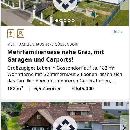
Heute
MEHRFAMILIENHAUS 8077 GÖSSENDORF
Mehrfamilienoase nahe Graz, mit
Garagen und Carports!
Großzügiges Leben in Gössendorf auf ca. 182 m²
Wohnfläche mit 6 Zimmern!Auf 2 Ebenen lassen sich
das Familienleben mit mehreren Generationen,
komfortables Wohnen und Arbeiten perfekt
182 m²
6,5 Zimmer
€ 545.000
vereinen!Der funktional geschnittene Grundriss, der