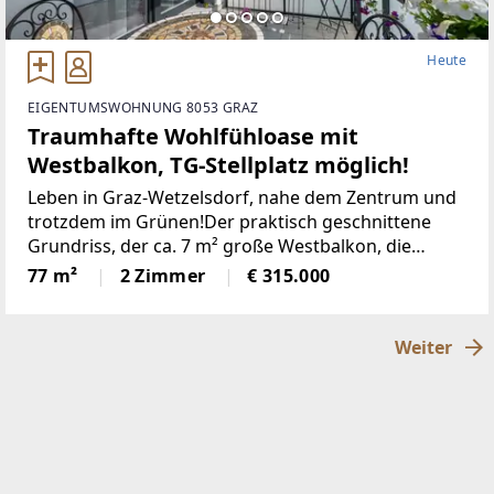
Heute
EIGENTUMSWOHNUNG 8053 GRAZ
Traumhafte Wohlfühloase mit
Westbalkon, TG-Stellplatz möglich!
Leben in Graz-Wetzelsdorf, nahe dem Zentrum und
trotzdem im Grünen!Der praktisch geschnittene
Grundriss, der ca. 7 m² große Westbalkon, die
moderne Küche, die ruhige Siedlungslage, das
77 m²
2 Zimmer
€ 315.000
großzügige Kellerabteil, sind nur einige Highlights
dieser
Weiter