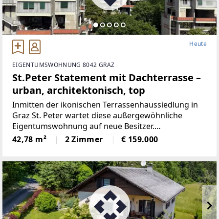
Heute
EIGENTUMSWOHNUNG 8042 GRAZ
St.Peter Statement mit Dachterrasse –
urban, architektonisch, top
Inmitten der ikonischen Terrassenhaussiedlung in
Graz St. Peter wartet diese außergewöhnliche
Eigentumswohnung auf neue Besitzer.
Architektonisch ein Unikat, atmosphärisch ein
42,78 m²
2 Zimmer
€ 159.000
Refugium – mit viel Licht, Weitblick und einem ganz
eigenen Lebensgefühl.Die