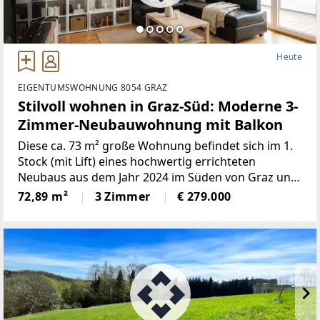
Heute
EIGENTUMSWOHNUNG 8054 GRAZ
Stilvoll wohnen in Graz-Süd: Moderne 3-
Zimmer-Neubauwohnung mit Balkon
Diese ca. 73 m² große Wohnung befindet sich im 1.
Stock (mit Lift) eines hochwertig errichteten
Neubaus aus dem Jahr 2024 im Süden von Graz und
überzeugt durch moderne Ausstattung und eine
72,89 m²
3 Zimmer
€ 279.000
besonders durchdachte
Raumaufteilung.Überzeugen Sie sich