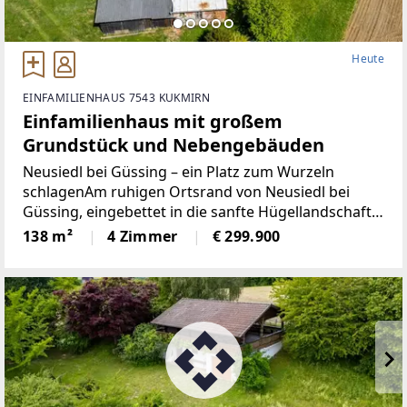
Heute
EINFAMILIENHAUS 7543 KUKMIRN
Einfamilienhaus mit großem
Grundstück und Nebengebäuden
Neusiedl bei Güssing – ein Platz zum Wurzeln
schlagenAm ruhigen Ortsrand von Neusiedl bei
Güssing, eingebettet in die sanfte Hügellandschaft
des Südburgenlands, liegt dieses charaktervolle
138 m²
4 Zimmer
€ 299.900
Einfamilienhaus auf einem großzügigen Grundstück
mit 3.741 m².Das