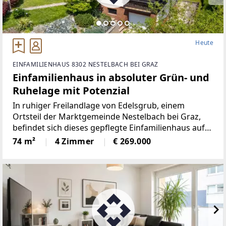
Heute
EINFAMILIENHAUS 8302 NESTELBACH BEI GRAZ
Einfamilienhaus in absoluter Grün- und
Ruhelage mit Potenzial
In ruhiger Freilandlage von Edelsgrub, einem
Ortsteil der Marktgemeinde Nestelbach bei Graz,
befindet sich dieses gepflegte Einfamilienhaus auf
einem im Widmungsgebiet Freiland gelegenen
74 m²
4 Zimmer
€ 269.000
Grundstück. Die Umgebung ist geprägt von Wiesen,
Feldern und weitläufigen