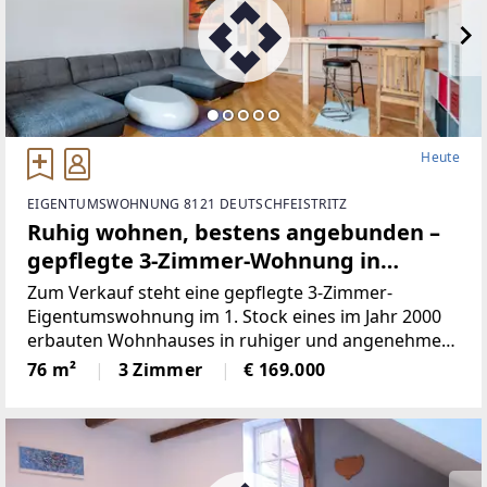
Heute
EIGENTUMSWOHNUNG 8121 DEUTSCHFEISTRITZ
Ruhig wohnen, bestens angebunden –
gepflegte 3-Zimmer-Wohnung in
Deutschfeistritz
Zum Verkauf steht eine gepflegte 3-Zimmer-
Eigentumswohnung im 1. Stock eines im Jahr 2000
erbauten Wohnhauses in ruhiger und angenehmer
Wohnlage von Deutschfeistritz.Überzeugen Sie sich
76 m²
3 Zimmer
€ 169.000
und genießen Sie die 360° PANORAMA TOUR
vorab.Panorama