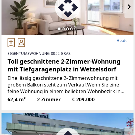
Heute
EIGENTUMSWOHNUNG 8052 GRAZ
Toll geschnittene 2-Zimmer-Wohnung
mit Tiefgaragenplatz in Wetzelsdorf
Eine lässig geschnittene 2- Zimmerwohnung mit
großem Balkon steht zum Verkauf.Wenn Sie eine
feine Wohnung in einem beliebten Wohnbezirk in
Graz suchen, dann ist diese Immobilie bestimmt das
62,4 m²
2 Zimmer
€ 209.000
Richtige für Sie!Überzeugen Sie sich und genießen