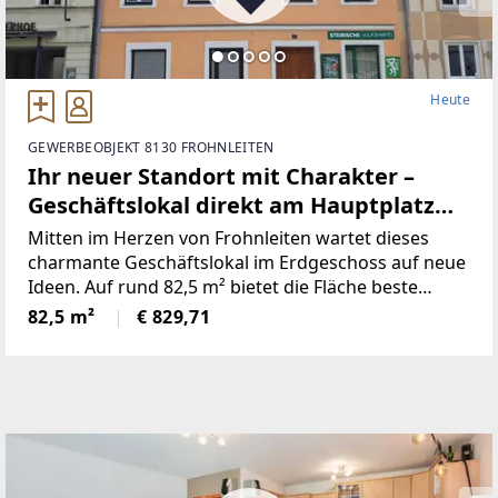
Heute
GEWERBEOBJEKT 8130 FROHNLEITEN
Ihr neuer Standort mit Charakter –
Geschäftslokal direkt am Hauptplatz
Frohnleiten
Mitten im Herzen von Frohnleiten wartet dieses
charmante Geschäftslokal im Erdgeschoss auf neue
Ideen. Auf rund 82,5 m² bietet die Fläche beste
Voraussetzungen für Einzelhandel, Dienstleistung
82,5 m²
€ 829,71
oder Büro – sichtbar, zentral und barrierefrei
zugänglich.Die