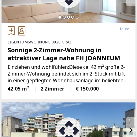
Heute
EIGENTUMSWOHNUNG 8020 GRAZ
Sonnige 2-Zimmer-Wohnung in
attraktiver Lage nahe FH JOANNEUM
Einziehen und wohlfühlen:Diese ca. 42 m² große 2-
Zimmer-Wohnung befindet sich im 2. Stock mit Lift
in einer gepflegten Wohnhausanlage im beliebten
Grazer Stadtbezirk Eggenberg in unmittelbarer
42,05 m²
2 Zimmer
€ 150.000
Nähe zur FH Joanneum. Mit ihrer guten
Raumaufteilung