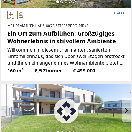
Heute
MEHRFAMILIENHAUS 8073 SEIERSBERG-PIRKA
Ein Ort zum Aufblühen: Großzügiges
Wohnerlebnis in stilvollem Ambiente
Willkommen in diesem charmanten, sanierten
Einfamilienhaus, das sich über zwei Etagen erstreckt
und Ihnen ein angenehmes Wohnambiente bietet.
Das Haus ist hell und lichtdurchflutet und eignet
160 m²
6,5 Zimmer
€ 499.000
sich gut für Familien oder Paare, die Wert auf
ausreichend