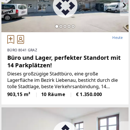
Heute
BÜRO 8041 GRAZ
Büro und Lager, perfekter Standort mit
14 Parkplätzen!
Dieses großzügige Stadtbüro, eine große
Lagerfläche im Bezirk Liebenau, besticht durch die
tolle Stadtlage, beste Verkehrsanbindung, 14
eigenen Parkplätzen und die sehr großzügigen
903,15 m²
10 Räume
€ 1.350.000
hellen Räume.Überzeugen Sie sich und genießen Sie
die 360° PANORAMA