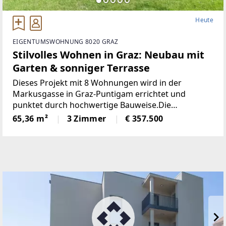
Heute
EIGENTUMSWOHNUNG 8020 GRAZ
Stilvolles Wohnen in Graz: Neubau mit
Garten & sonniger Terrasse
Dieses Projekt mit 8 Wohnungen wird in der
Markusgasse in Graz-Puntigam errichtet und
punktet durch hochwertige Bauweise.Die
Grundrisse der einzelnen Wohnungen - zwischen
65,36 m²
3 Zimmer
€ 357.500
rund 63 und 127 Quadratmeter - sind optimal
gestaltet und wahlweise mit