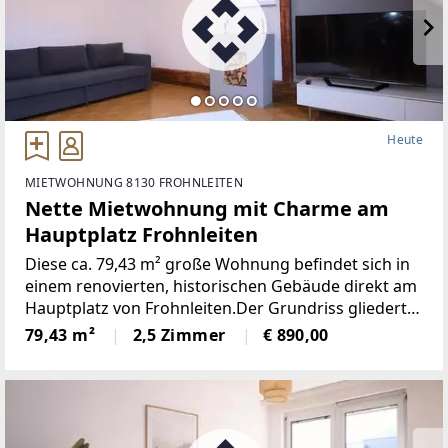
Heute
MIETWOHNUNG 8130 FROHNLEITEN
Nette Mietwohnung mit Charme am
Hauptplatz Frohnleiten
Diese ca. 79,43 m² große Wohnung befindet sich in
einem renovierten, historischen Gebäude direkt am
Hauptplatz von Frohnleiten.Der Grundriss gliedert
sich in einen Vorraum mit Zugang zu WC und
79,43 m²
2,5 Zimmer
€ 890,00
Abstellraum. Im Anschluss folgt der Essbereich mit