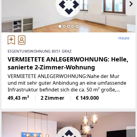
Heute
EIGENTUMSWOHNUNG 8051 GRAZ
VERMIETETE ANLEGERWOHNUNG: Helle,
sanierte 2-Zimmer-Wohnung
VERMIETETE ANLEGERWOHNUNG:Nahe der Mur
und mit sehr guter Anbindung an eine umfassende
Infrastruktur befindet sich die ca. 50 m² große,
sanierte, vermietete Wohnung. Sie liegt im 2. Stock
49,43 m²
2 Zimmer
€ 149.000
eines kleinen Mehrparteienhauses (ohne Lift) und
eignet