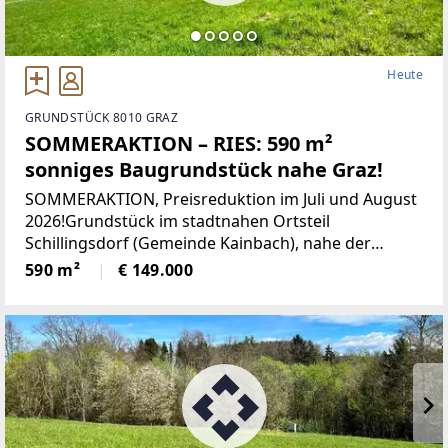
Heute
GRUNDSTÜCK 8010 GRAZ
SOMMERAKTION – RIES: 590 m²
sonniges Baugrundstück nahe Graz!
SOMMERAKTION, Preisreduktion im Juli und August
2026!Grundstück im stadtnahen Ortsteil
Schillingsdorf (Gemeinde Kainbach), nahe der
Grazer Stadtgrenze, mit toller Verkehrsanbindung
590 m²
€ 149.000
nach Graz und Gleisdorf!Überzeugen Sie sich und
genießen