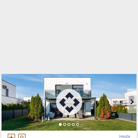
Conrad-von-Hötzendorf-Straße 37a
8010 Graz, 01.Bez.:Innere Stadt
WEBSITE
https://www.remax.at/de/ib/remax-for-all-graz
EMAIL
m.clement@remax-for-all.at
Heute