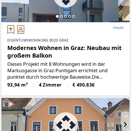
Heute
EIGENTUMSWOHNUNG 8020 GRAZ
Modernes Wohnen in Graz: Neubau mit
großem Balkon
Dieses Projekt mit 8 Wohnungen wird in der
Markusgasse in Graz-Puntigam errichtet und
punktet durch hochwertige Bauweise.Die
Grundrisse der einzelnen Wohnungen - zwischen
93,94 m²
4 Zimmer
€ 490.836
rund 63 und 127 Quadratmeter - sind optimal
gestaltet und wahlweise mit