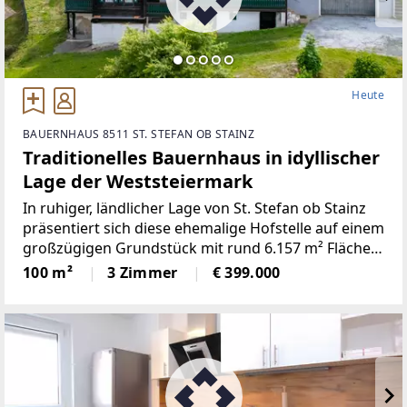
Heute
BAUERNHAUS 8511 ST. STEFAN OB STAINZ
Traditionelles Bauernhaus in idyllischer
Lage der Weststeiermark
In ruhiger, ländlicher Lage von St. Stefan ob Stainz
präsentiert sich diese ehemalige Hofstelle auf einem
großzügigen Grundstück mit rund 6.157 m² Fläche.
Die Liegenschaft vereint den Charme eines
100 m²
3 Zimmer
€ 399.000
traditionellen Bauernhauses mit vielfältigen
Nutzungsmöglichkeiten