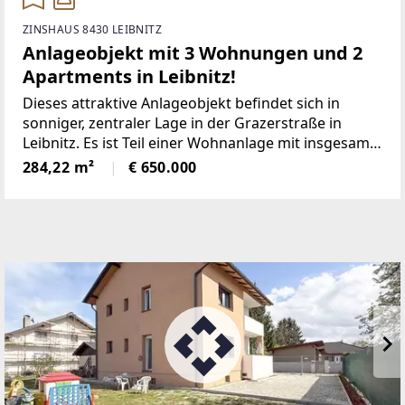
ZINSHAUS 8430 LEIBNITZ
Anlageobjekt mit 3 Wohnungen und 2
Apartments in Leibnitz!
Dieses attraktive Anlageobjekt befindet sich in
sonniger, zentraler Lage in der Grazerstraße in
Leibnitz. Es ist Teil einer Wohnanlage mit insgesamt
19 Einheiten und verfügt über einen eigenen
284,22 m²
€ 650.000
Eingang sowie eine Parifizierung.Die drei
großzügigen