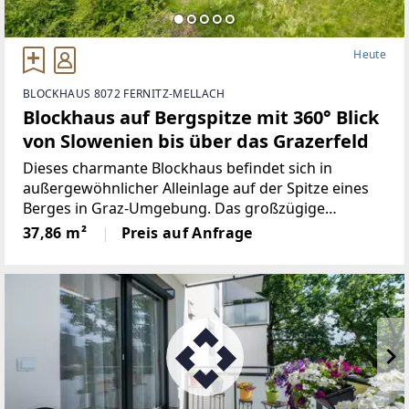
Heute
BLOCKHAUS 8072 FERNITZ-MELLACH
Blockhaus auf Bergspitze mit 360° Blick
von Slowenien bis über das Grazerfeld
Dieses charmante Blockhaus befindet sich in
außergewöhnlicher Alleinlage auf der Spitze eines
Berges in Graz-Umgebung. Das großzügige
Grundstück mit ca. 3.693 m² (Landwirtschaftliche
37,86 m²
Preis auf Anfrage
Fläche) bietet ideale Voraussetzungen für alle, die
Ruhe, Natur und