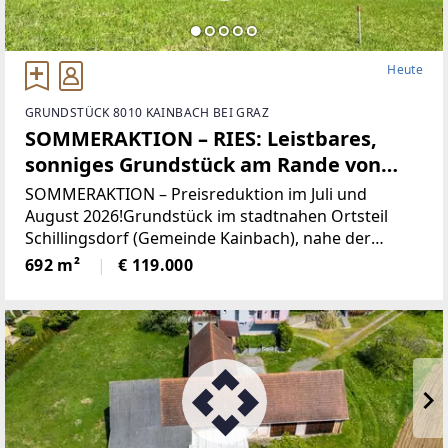
Heute
GRUNDSTÜCK 8010 KAINBACH BEI GRAZ
SOMMERAKTION – RIES: Leistbares,
sonniges Grundstück am Rande von
Graz!
SOMMERAKTION – Preisreduktion im Juli und
August 2026!Grundstück im stadtnahen Ortsteil
Schillingsdorf (Gemeinde Kainbach), nahe der
Grazer Stadtgrenze, mit toller Verkehrsanbindung
692 m²
€ 119.000
nach Graz und Gleisdorf!Überzeugen Sie sich und
genießen