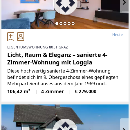
Heute
EIGENTUMSWOHNUNG 8051 GRAZ
Licht, Raum & Eleganz – sanierte 4-
Zimmer-Wohnung mit Loggia
Diese hochwertig sanierte 4-Zimmer-Wohnung
befindet sich im 9. Obergeschoss eines gepflegten
Mehrparteienhauses aus dem Jahr 1969 und
überzeugt durch ihre Großzügigkeit, ihre moderne
106,42 m²
4 Zimmer
€ 279.000
Ausstattung sowie ein außergewöhnlich
angenehmes Wohngefühl.Auf