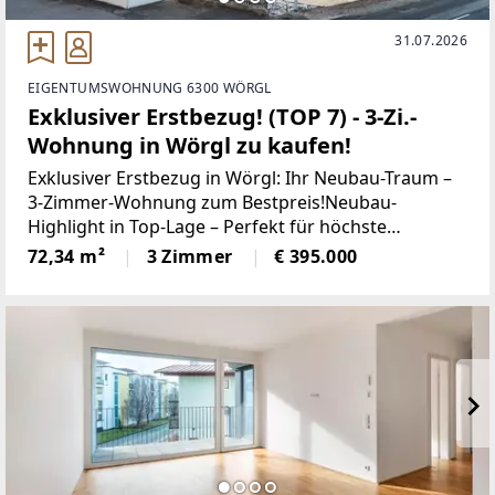
31.07.2026
EIGENTUMSWOHNUNG 6300 WÖRGL
Exklusiver Erstbezug! (TOP 7) - 3-Zi.-
Wohnung in Wörgl zu kaufen!
Exklusiver Erstbezug in Wörgl: Ihr Neubau-Traum –
3-Zimmer-Wohnung zum Bestpreis!Neubau-
Highlight in Top-Lage – Perfekt für höchste
WohnansprücheSichern Sie sich jetzt die einmalige
72,34 m²
3 Zimmer
€ 395.000
Gelegenheit, diese brandneue 3-Zimmer-Wohnung
in der