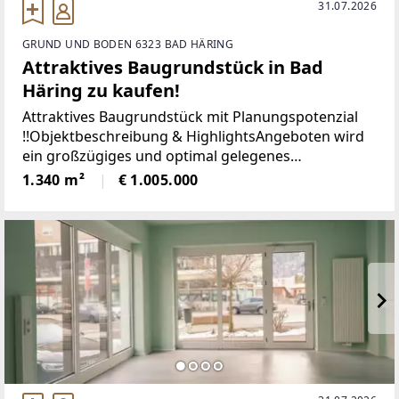
31.07.2026
GRUND UND BODEN 6323 BAD HÄRING
Attraktives Baugrundstück in Bad
Häring zu kaufen!
Attraktives Baugrundstück mit Planungspotenzial
!!Objektbeschreibung & HighlightsAngeboten wird
ein großzügiges und optimal gelegenes
Baugrundstück mit einer Gesamtfläche von ca.
1.340 m²
€ 1.005.000
1.340 m² in Bad Häring. Dieses Grundstück wird
folgendermaßen