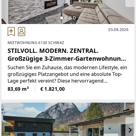
05.08.2026
MIETWOHNUNG 6130 SCHWAZ
STILVOLL. MODERN. ZENTRAL.
Großzügige 3-Zimmer-Gartenwohnung
in Schwaz zu mieten
Suchen Sie ein Zuhause, das modernen Lifestyle, ein
großzügiges Platzangebot und eine absolute Top-
Lage perfekt vereint? Diese hervorragend
aufgeteilte Erdgeschosswohnung in der
83,69 m²
€ 1.821,00
charmanten Silberstadt Schwaz überzeugt mit einer
Wohnfläche von ca. 83 m²,