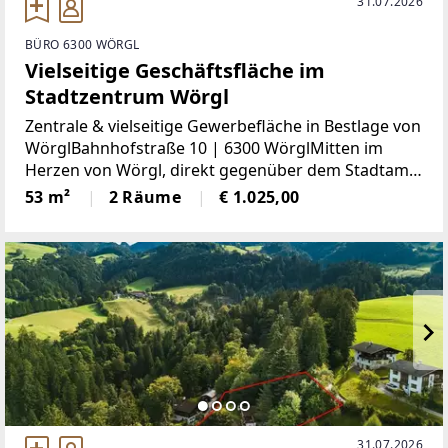
31.07.2026
BÜRO 6300 WÖRGL
Vielseitige Geschäftsfläche im
Stadtzentrum Wörgl
Zentrale & vielseitige Gewerbefläche in Bestlage von
WörglBahnhofstraße 10 | 6300 WörglMitten im
Herzen von Wörgl, direkt gegenüber dem Stadtamt
und in unmittelbarer Nachbarschaft zu Banken,
53 m²
2 Räume
€ 1.025,00
Einzelhandel, Gastronomie und
Dienstleistungsbetrieben,
31.07.2026