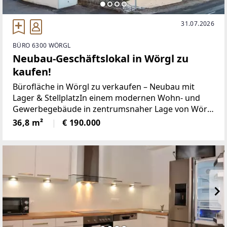
31.07.2026
BÜRO 6300 WÖRGL
Neubau-Geschäftslokal in Wörgl zu
kaufen!
Bürofläche in Wörgl zu verkaufen – Neubau mit
Lager & StellplatzIn einem modernen Wohn- und
Gewerbegebäude in zentrumsnaher Lage von Wörgl
steht eine attraktive Büroeinheit zum Verkauf. Die
36,8 m²
€ 190.000
Immobilie überzeugt durch hochwertige Bauweise,
durchdachte