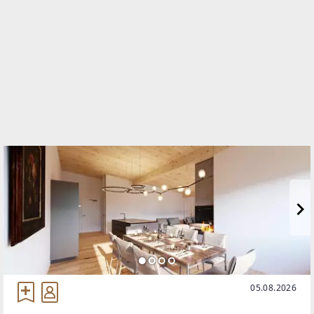
WEBSITE
https://www.remax.at/de/ib/remax-fusion-woergl
EMAIL
office@remax-fusion.at
05.08.2026