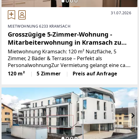
31.07.2026
MIETWOHNUNG 6233 KRAMSACH
Grosszügige 5-Zimmer-Wohnung -
Mitarbeiterwohnung in Kramsach zu
mieten!!
Mietwohnung Kramsach: 120 m² Nutzfläche, 5
Zimmer, 2 Bäder & Terrasse – Perfekt als
PersonalwohnungZur Vermietung gelangt eine ca.
120 m² große, vielseitig nutzbare Wohnung im
120 m²
5 Zimmer
Preis auf Anfrage
idyllischen Kramsach. Durch die intelligente
Raumaufteilung eignet