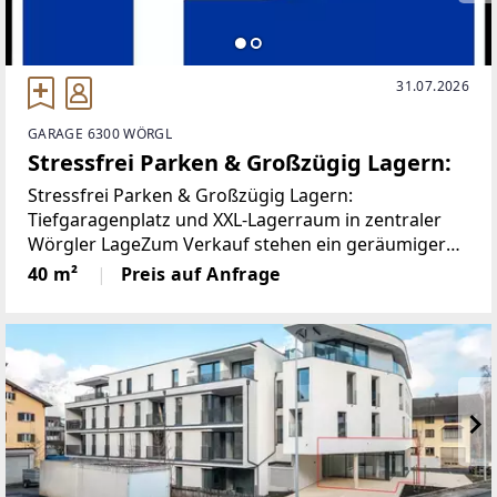
31.07.2026
GARAGE 6300 WÖRGL
Stressfrei Parken & Großzügig Lagern:
Stressfrei Parken & Großzügig Lagern:
Tiefgaragenplatz und XXL-Lagerraum in zentraler
Wörgler LageZum Verkauf stehen ein geräumiger
Lagerraum sowie ein komfortabler
40 m²
Preis auf Anfrage
Tiefgaragenstellplatz in verkehrsgünstiger Lage von
Wörgl. Beide Einheiten