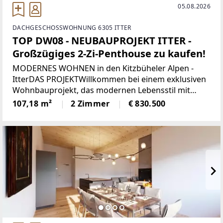
05.08.2026
DACHGESCHOSSWOHNUNG 6305 ITTER
TOP DW08 - NEUBAUPROJEKT ITTER -
Großzügiges 2-Zi-Penthouse zu kaufen!
MODERNES WOHNEN in den Kitzbüheler Alpen -
ItterDAS PROJEKTWillkommen bei einem exklusiven
Wohnbauprojekt, das modernen Lebensstil mit
alpiner Wohnqualität verbindet. In sonniger Lage
107,18 m²
2 Zimmer
€ 830.500
entstehen 5 architektonisch harmonisch
eingebettete