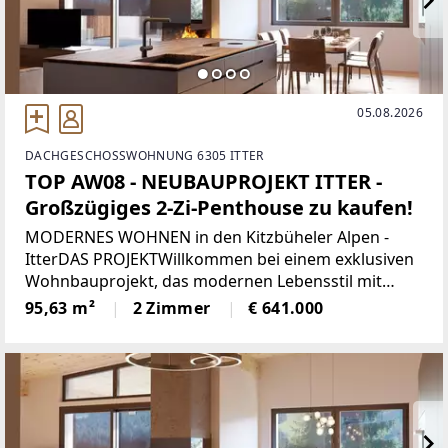
05.08.2026
DACHGESCHOSSWOHNUNG 6305 ITTER
TOP AW08 - NEUBAUPROJEKT ITTER -
Großzügiges 2-Zi-Penthouse zu kaufen!
MODERNES WOHNEN in den Kitzbüheler Alpen -
ItterDAS PROJEKTWillkommen bei einem exklusiven
Wohnbauprojekt, das modernen Lebensstil mit
alpiner Wohnqualität verbindet. In sonniger Lage
95,63 m²
2 Zimmer
€ 641.000
entstehen 5 architektonisch harmonisch
eingebettete