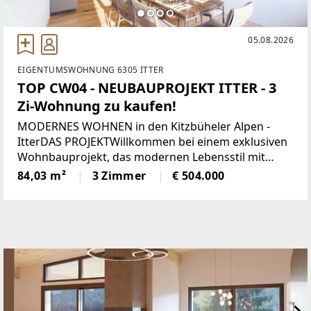
05.08.2026
EIGENTUMSWOHNUNG 6305 ITTER
TOP CW04 - NEUBAUPROJEKT ITTER - 3
Zi-Wohnung zu kaufen!
MODERNES WOHNEN in den Kitzbüheler Alpen -
ItterDAS PROJEKTWillkommen bei einem exklusiven
Wohnbauprojekt, das modernen Lebensstil mit
alpiner Wohnqualität verbindet. In sonniger Lage
84,03 m²
3 Zimmer
€ 504.000
entstehen 5 architektonisch harmonisch
eingebettete