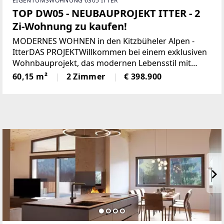
EIGENTUMSWOHNUNG 6305 ITTER
TOP DW05 - NEUBAUPROJEKT ITTER - 2
Zi-Wohnung zu kaufen!
MODERNES WOHNEN in den Kitzbüheler Alpen -
ItterDAS PROJEKTWillkommen bei einem exklusiven
Wohnbauprojekt, das modernen Lebensstil mit
alpiner Wohnqualität verbindet. In sonniger Lage
60,15 m²
2 Zimmer
€ 398.900
entstehen 5 architektonisch harmonisch
eingebettete