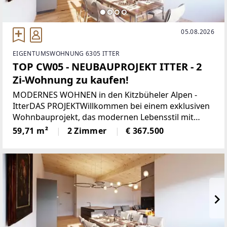
05.08.2026
EIGENTUMSWOHNUNG 6305 ITTER
TOP CW05 - NEUBAUPROJEKT ITTER - 2
Zi-Wohnung zu kaufen!
MODERNES WOHNEN in den Kitzbüheler Alpen -
ItterDAS PROJEKTWillkommen bei einem exklusiven
Wohnbauprojekt, das modernen Lebensstil mit
alpiner Wohnqualität verbindet. In sonniger Lage
59,71 m²
2 Zimmer
€ 367.500
entstehen 5 architektonisch harmonisch
eingebettete