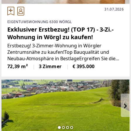
31.07.2026
EIGENTUMSWOHNUNG 6300 WÖRGL
Exklusiver Erstbezug! (TOP 17) - 3-Zi.-
Wohnung in Wörgl zu kaufen!
Erstbezug! 3-Zimmer-Wohnung in Wörgler
Zentrumsnähe zu kaufen!Top Bauqualität und
Neubau-Atmosphäre in BestlageErgreifen Sie die
seltene Gelegenheit: Diese brandneue 3-Zimmer-
72,39 m²
3 Zimmer
€ 395.000
Wohnung in der Brixentaler Straße in Wörgl steht
zum allerersten