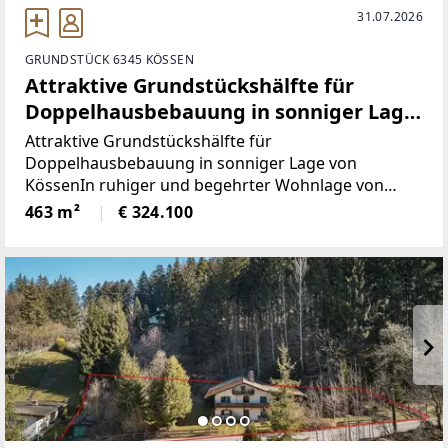
31.07.2026
GRUNDSTÜCK 6345 KÖSSEN
Attraktive Grundstückshälfte für
Doppelhausbebauung in sonniger Lage
von Kössen
Attraktive Grundstückshälfte für
Doppelhausbebauung in sonniger Lage von
KössenIn ruhiger und begehrter Wohnlage von
Kössen, gelangt eine Grundstückshälfte mit ca. 463
463 m²
€ 324.100
m² (Teilfläche aus insgesamt 926 m²) zum Verkauf.
Die Liegenschaft überzeugt