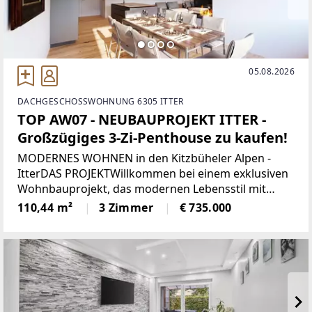
05.08.2026
DACHGESCHOSSWOHNUNG 6305 ITTER
TOP AW07 - NEUBAUPROJEKT ITTER -
Großzügiges 3-Zi-Penthouse zu kaufen!
MODERNES WOHNEN in den Kitzbüheler Alpen -
ItterDAS PROJEKTWillkommen bei einem exklusiven
Wohnbauprojekt, das modernen Lebensstil mit
alpiner Wohnqualität verbindet. In sonniger Lage
110,44 m²
3 Zimmer
€ 735.000
entstehen 5 architektonisch harmonisch
eingebettete