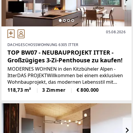
05.08.2026
DACHGESCHOSSWOHNUNG 6305 ITTER
TOP BW07 - NEUBAUPROJEKT ITTER -
Großzügiges 3-Zi-Penthouse zu kaufen!
MODERNES WOHNEN in den Kitzbüheler Alpen -
ItterDAS PROJEKTWillkommen bei einem exklusiven
Wohnbauprojekt, das modernen Lebensstil mit
alpiner Wohnqualität verbindet. In sonniger Lage
118,73 m²
3 Zimmer
€ 800.000
entstehen 5 architektonisch harmonisch
eingebettete