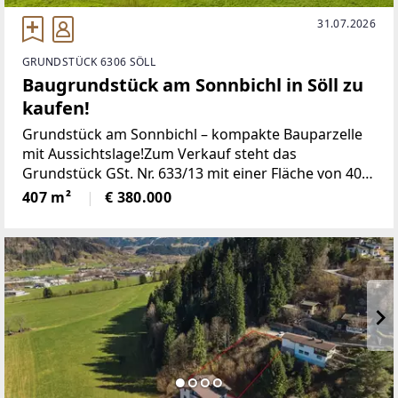
31.07.2026
GRUNDSTÜCK 6306 SÖLL
Baugrundstück am Sonnbichl in Söll zu
kaufen!
Grundstück am Sonnbichl – kompakte Bauparzelle
mit Aussichtslage!Zum Verkauf steht das
Grundstück GSt. Nr. 633/13 mit einer Fläche von 407
m² in attraktiver Lage am Sonnbichl. Die Parzelle
407 m²
€ 380.000
überzeugt durch ihre ruhige, sonnige Situierung
sowie