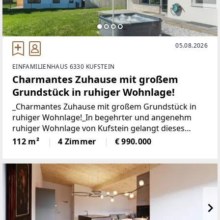
05.08.2026
EINFAMILIENHAUS 6330 KUFSTEIN
Charmantes Zuhause mit großem
Grundstück in ruhiger Wohnlage!
_Charmantes Zuhause mit großem Grundstück in
ruhiger Wohnlage!_In begehrter und angenehm
ruhiger Wohnlage von Kufstein gelangt dieses
charmante Einfamilienhaus mit großzügigem
112 m²
4 Zimmer
€ 990.000
Grundstück zum Verkauf. Die Liegenschaft vereint
naturnahes Wohnen