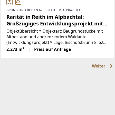
GRUND UND BODEN 6235 REITH IM ALPBACHTAL
Rarität in Reith im Alpbachtal:
Großzügiges Entwicklungsprojekt mit
Altbestand und Waldsaum
Objektübersicht * Objektart: Baugrundstücke mit
Altbestand und angrenzendem Waldanteil
(Entwicklungsprojekt) * Lage: Bischofsbrunn 8, 6235
Reith im Alpbachtal * Gesamtgrundstücksfläche:
2.273 m²
Preis auf Anfrage
2.273 m² (aufgeteilt auf zwei Einlagezahlen)
Weiter