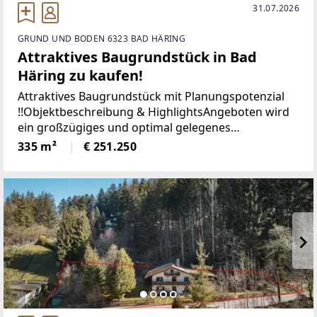
31.07.2026
GRUND UND BODEN 6323 BAD HÄRING
Attraktives Baugrundstück in Bad
Häring zu kaufen!
Attraktives Baugrundstück mit Planungspotenzial
!!Objektbeschreibung & HighlightsAngeboten wird
ein großzügiges und optimal gelegenes
Baugrundstück mit einer Gesamtfläche von ca.
335 m²
€ 251.250
1.340 m² in Bad Häring. Dieses Grundstück wird
folgendermaßen