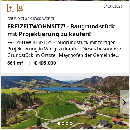
31.07.2026
GRUNDSTÜCK 6300 WÖRGL
FREIZEITWOHNSITZ! - Baugrundstück
mit Projektierung zu kaufen!
FREIZEITWOHNSITZ! Braugrundstück mit fertiger
Projektierung in Wörgl zu kaufen!Dieses besondere
Grundstück im Ortsteil Mayrhofen der Gemeinde
Wörgl bietet mit einer Fläche von 661 m² die ideale
661 m²
€ 495.000
Basis für Ihr neues Zuhause oder Ihr ganz
persönliches