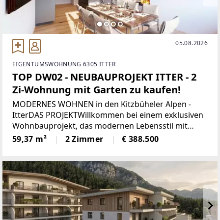
05.08.2026
EIGENTUMSWOHNUNG 6305 ITTER
TOP DW02 - NEUBAUPROJEKT ITTER - 2
Zi-Wohnung mit Garten zu kaufen!
MODERNES WOHNEN in den Kitzbüheler Alpen -
ItterDAS PROJEKTWillkommen bei einem exklusiven
Wohnbauprojekt, das modernen Lebensstil mit
alpiner Wohnqualität verbindet. In sonniger Lage
59,37 m²
2 Zimmer
€ 388.500
entstehen 5 architektonisch harmonisch
eingebettete