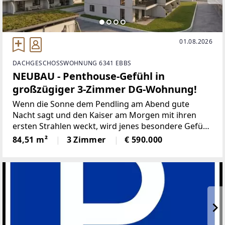
01.08.2026
DACHGESCHOSSWOHNUNG 6341 EBBS
NEUBAU - Penthouse-Gefühl in
großzügiger 3-Zimmer DG-Wohnung!
Wenn die Sonne dem Pendling am Abend gute
Nacht sagt und den Kaiser am Morgen mit ihren
ersten Strahlen weckt, wird jenes besondere Gefühl
spürbar, das aus einem Wohnort ein Zuhause
84,51 m²
3 Zimmer
€ 590.000
macht. Die Berge prägen hier nicht nur das
Panorama, sondern sind Teil