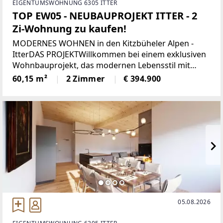
EIGENTUMSWOHNUNG 6305 ITTER
TOP EW05 - NEUBAUPROJEKT ITTER - 2
Zi-Wohnung zu kaufen!
MODERNES WOHNEN in den Kitzbüheler Alpen -
ItterDAS PROJEKTWillkommen bei einem exklusiven
Wohnbauprojekt, das modernen Lebensstil mit
alpiner Wohnqualität verbindet. In sonniger Lage
60,15 m²
2 Zimmer
€ 394.900
entstehen 5 architektonisch harmonisch
eingebettete
05.08.2026