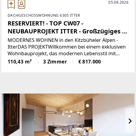
05.08.2026
DACHGESCHOSSWOHNUNG 6305 ITTER
RESERVIERT! - TOP CW07 -
NEUBAUPROJEKT ITTER - Großzügiges 3-
Zi-Penthouse zu kaufen!
MODERNES WOHNEN in den Kitzbüheler Alpen -
ItterDAS PROJEKTWillkommen bei einem exklusiven
Wohnbauprojekt, das modernen Lebensstil mit
alpiner Wohnqualität verbindet. In sonniger Lage
110,43 m²
3 Zimmer
€ 817.000
entstehen 5 architektonisch harmonisch
eingebettete