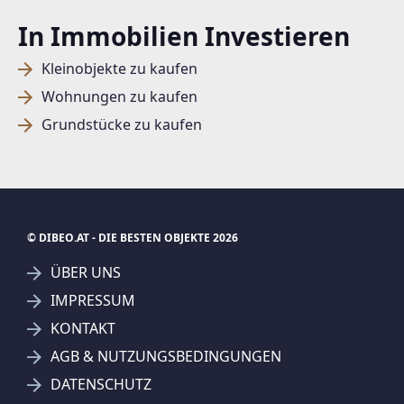
In Immobilien Investieren
Kleinobjekte zu kaufen
Wohnungen zu kaufen
Grundstücke zu kaufen
© DIBEO.AT - DIE BESTEN OBJEKTE 2026
ÜBER UNS
IMPRESSUM
KONTAKT
SUCHAGENT ANLEGEN FÜR DIE
AGB & NUTZUNGSBEDINGUNGEN
AKTUELLEN SUCHKRITERIEN
DATENSCHUTZ
REMAX Fusion - Kronthaler & Partner GmbH