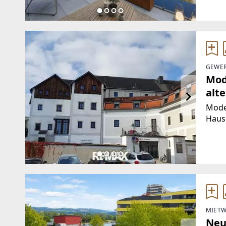
den M
einl
GEWER
Mod
alt
Moder
Haus.
geeig
Büro,
mit 
MIETW
Neu