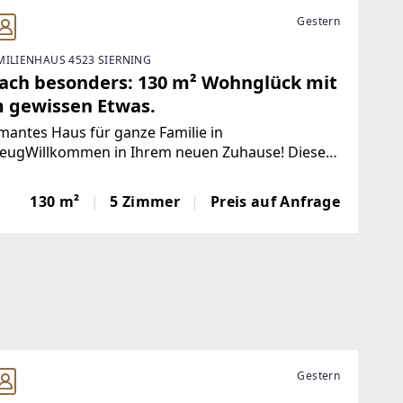
Gestern
MILIENHAUS 4523 SIERNING
fach besonders: 130 m² Wohnglück mit
 gewissen Etwas.
antes Haus für ganze Familie in
eugWillkommen in Ihrem neuen Zuhause! Dieses
voll modernisierte Einfamilienhaus aus dem Jahr
 verbindet historischen Charme mit zeitgemäßem
130 m²
5 Zimmer
Preis auf Anfrage
omfort – ideal für junge Familien, die sich ihren
Gestern