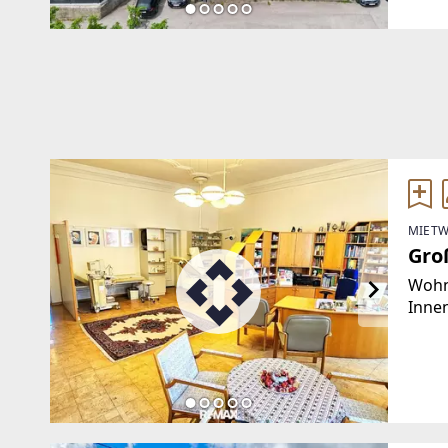
Haus
das 
MIETW
Gro
Wohne
Innen
Arztp
April
Durc