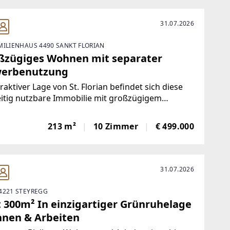
31.07.2026
MILIENHAUS 4490 SANKT FLORIAN
ßzügiges Wohnen mit separater
erbenutzung
traktiver Lage von St. Florian befindet sich diese
eitig nutzbare Immobilie mit großzügigem
angebot und flexiblem Nutzungskonzept.Die
ung als gemischtes Baugebiet sowie die
213 m²
10 Zimmer
€ 499.000
hdachte Aufteilung ermöglichen sowohl Wohnen
31.07.2026
4221 STEYREGG
t 300m² In einzigartiger Grünruhelage
nen & Arbeiten