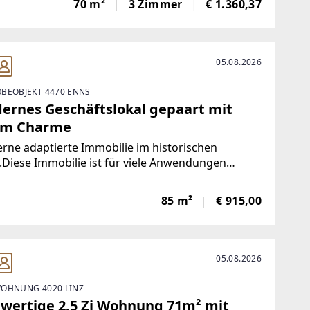
70 m²
3 Zimmer
€ 1.360,37
ittelpunkt der Wohnung und schafft ein
adendes
05.08.2026
BEOBJEKT 4470 ENNS
ernes Geschäftslokal gepaart mit
em Charme
ne adaptierte Immobilie im historischen
Diese Immobilie ist für viele Anwendungen
net.Ob als Geschäft, Gastronomie, Vereinslokal,
 Ordination oder Lager ....Das Erdgeschoß hell
85 m²
€ 915,00
großen Glaselementen und im Untergeschoß
05.08.2026
OHNUNG 4020 LINZ
wertige 2.5 Zi Wohnung 71m² mit