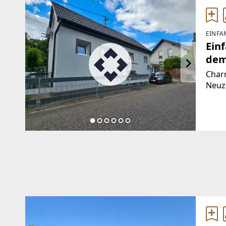
EINFA
Ein
dem
Charm
Neuz
liebe
1910
Wohnk