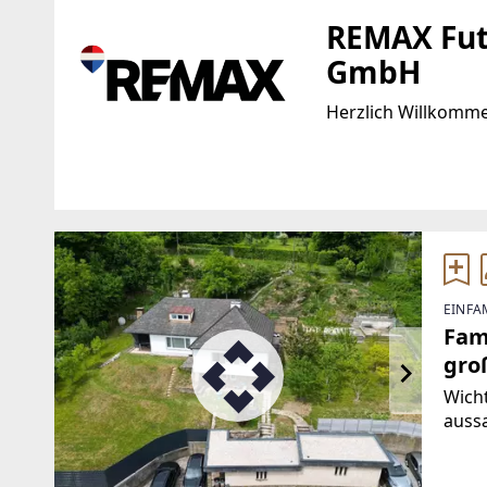
REMAX Fut
GmbH
Herzlich Willkomm
Standort
WEBSITE
https://www.remax.
Linzer Straße 11
4470 Enns
EMAIL
EINFA
w.petermair@remax
Fam
gro
Wicht
auss
Haus
ange