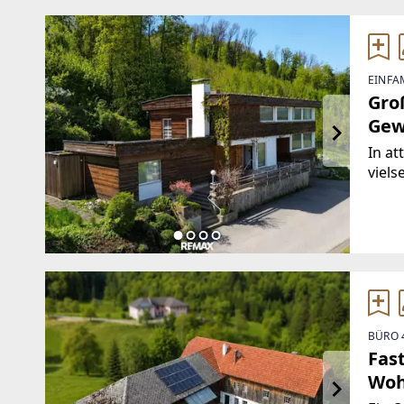
EINFA
Gro
Gew
In at
viels
Raum
Widm
durc
als
BÜRO 
Fas
Woh