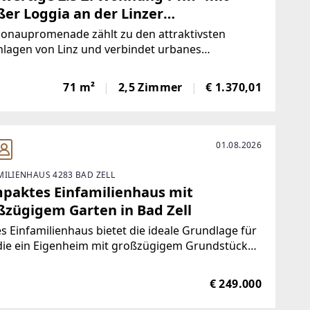
ßer Loggia an der Linzer
aupromenade
Donaupromenade zählt zu den attraktivsten
lagen von Linz und verbindet urbanes
sgefühl mit hoher Freizeitqualität. Direkt an der
u gelegen, genießen Sie die Nähe zum
71 m²
2,5 Zimmer
€ 1.370,01
uradweg sowie zu weitläufigen Spazier- und
lungsflächen. Das
01.08.2026
MILIENHAUS 4283 BAD ZELL
paktes Einfamilienhaus mit
ßzügigem Garten in Bad Zell
s Einfamilienhaus bietet die ideale Grundlage für
 die ein Eigenheim mit großzügigem Grundstück
otenzial zur individuellen Gestaltung suchen. Es
licht sich, die Immobilie nach den eigenen
€ 249.000
tellungen zu modernisieren und