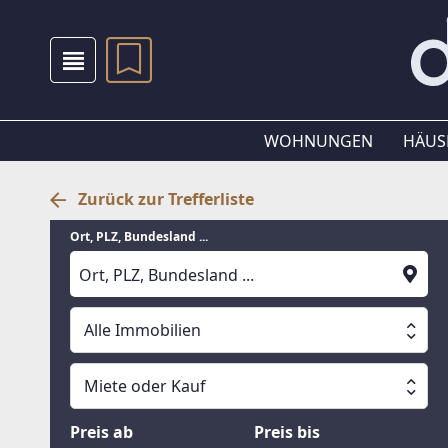
WOHNUNGEN
HÄUS
Zurück zur Trefferliste
Ort, PLZ, Bundesland ...
Alle Immobilien
Alle Immobilien
Miete oder Kauf
Suche läuft
Wohnungen
Miete oder Kauf
Preis ab
Preis bis
Häuser