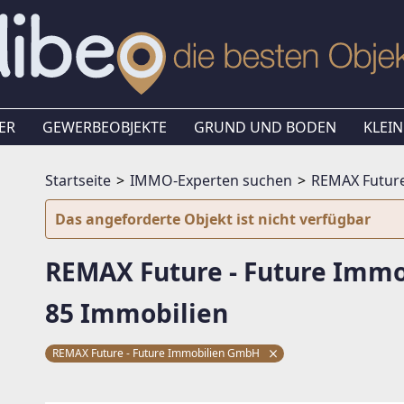
ER
GEWERBEOBJEKTE
GRUND UND BODEN
KLEIN
Startseite
IMMO-Experten suchen
REMAX Future
Das angeforderte Objekt ist nicht verfügbar
REMAX Future - Future Imm
85 Immobilien
REMAX Future - Future Immobilien GmbH