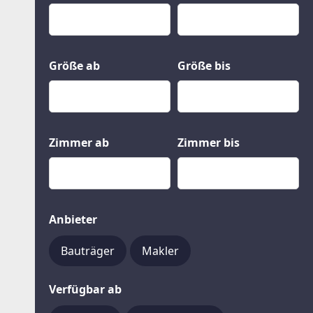
Kauf
Gewerbeobjekte
Miete
Grund und Boden
Mietkauf
Kleinobjekte
Größe ab
Größe bis
Zimmer ab
Zimmer bis
Anbieter
Bauträger
Makler
Verfügbar ab