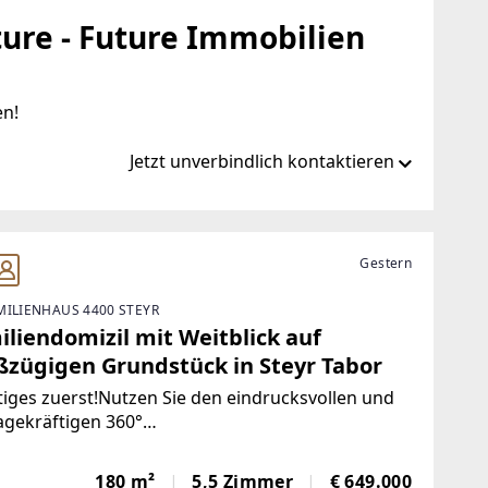
ure - Future Immobilien
en!
Jetzt unverbindlich kontaktieren
at/de/ib/remax-future-enns
Gestern
MILIENHAUS 4400 STEYR
-future.at
iliendomizil mit Weitblick auf
ßzügigen Grundstück in Steyr Tabor
iges zuerst!Nutzen Sie den eindrucksvollen und
agekräftigen 360°
durchgang!Allgemeinbeschreibung!In
nehmer Wohnlage von Steyr verbindet dieses
180 m²
5,5 Zimmer
€ 649.000