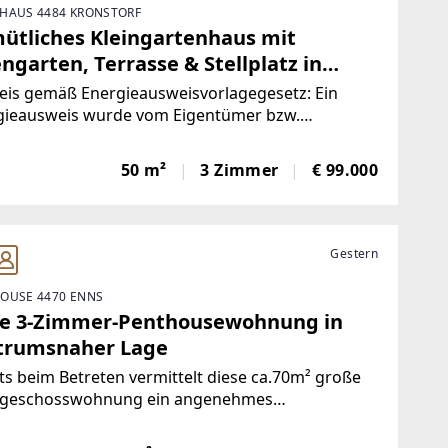
HAUS 4484 KRONSTORF
ütliches Kleingartenhaus mit
ngarten, Terrasse & Stellplatz in
nstorf
eis gemäß Energieausweisvorlagegesetz: Ein
gieausweis wurde vom Eigentümer bzw.
ufer, nach unserer Aufklärung über die generell
nde Vorlagepflicht, sowie Aufforderung zu seiner
50 m²
3 Zimmer
€ 99.000
llung noch nicht vorgelegt. Daher gilt zumindest
Gestern
OUSE 4470 ENNS
le 3-Zimmer-Penthousewohnung in
trumsnaher Lage
ts beim Betreten vermittelt diese ca.70m² große
geschosswohnung ein angenehmes
gefühl.Die großzügige, offen gestaltete Wohn-
che mit direktem Zugang zur Dachterrasse bildet