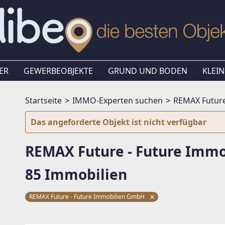
ER
GEWERBEOBJEKTE
GRUND UND BODEN
KLEIN
Startseite
IMMO-Experten suchen
REMAX Future
Das angeforderte Objekt ist nicht verfügbar
REMAX Future - Future Imm
85 Immobilien
REMAX Future - Future Immobilien GmbH