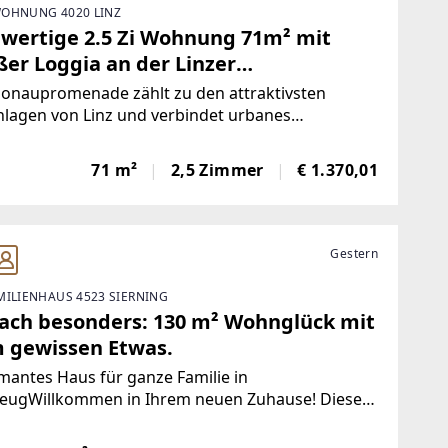
OHNUNG 4020 LINZ
wertige 2.5 Zi Wohnung 71m² mit
ßer Loggia an der Linzer
aupromenade
Donaupromenade zählt zu den attraktivsten
lagen von Linz und verbindet urbanes
sgefühl mit hoher Freizeitqualität. Direkt an der
u gelegen, genießen Sie die Nähe zum
71 m²
2,5 Zimmer
€ 1.370,01
uradweg sowie zu weitläufigen Spazier- und
lungsflächen. Das
Gestern
MILIENHAUS 4523 SIERNING
fach besonders: 130 m² Wohnglück mit
 gewissen Etwas.
antes Haus für ganze Familie in
eugWillkommen in Ihrem neuen Zuhause! Dieses
voll modernisierte Einfamilienhaus aus dem Jahr
 verbindet historischen Charme mit zeitgemäßem