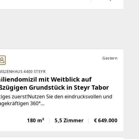
großen Glaselementen und im Untergeschoß
Gestern
MILIENHAUS 4400 STEYR
iliendomizil mit Weitblick auf
ßzügigen Grundstück in Steyr Tabor
iges zuerst!Nutzen Sie den eindrucksvollen und
agekräftigen 360°
durchgang!Allgemeinbeschreibung!In
nehmer Wohnlage von Steyr verbindet dieses
180 m²
5,5 Zimmer
€ 649.000
 großzügiges Platzangebot mit einem Umfeld ,
besonders Familien