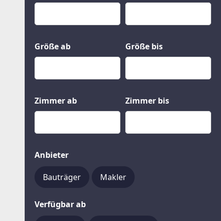
Kauf
Gewerbeobjekte
Miete
Grund und Boden
Mietkauf
Kleinobjekte
Größe ab
Größe bis
Zimmer ab
Zimmer bis
Anbieter
Bauträger
Makler
Verfügbar ab