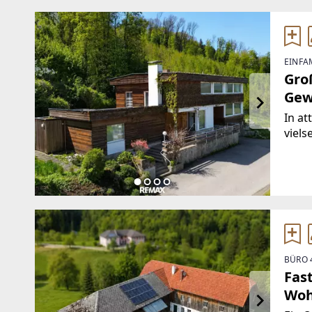
EINFA
Gro
Gew
In at
viels
Raum
Widm
durc
als
BÜRO 
Fas
Woh