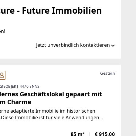
ure - Future Immobilien
en!
Jetzt unverbindlich kontaktieren
at/de/ib/remax-future-enns
Gestern
BEOBJEKT 4470 ENNS
-future.at
ernes Geschäftslokal gepaart mit
em Charme
ne adaptierte Immobilie im historischen
Diese Immobilie ist für viele Anwendungen
net.Ob als Geschäft, Gastronomie, Vereinslokal,
 Ordination oder Lager ....Das Erdgeschoß hell
85 m²
€ 915,00