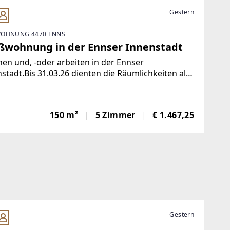
Gestern
OHNUNG 4470 ENNS
ßwohnung in der Ennser Innenstadt
n und, -oder arbeiten in der Ennser
stadt.Bis 31.03.26 dienten die Räumlichkeiten als
raxis.Die Bilder in geräumten Zustand werden im
 (2026) aktualisiert.Mit 360° Bilder und virtueller
hgangsmöglichkeitEs
150 m²
5 Zimmer
€ 1.467,25
Gestern