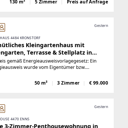
130 m²
5 Zimmer
Preis auf Anfrage
omfort – ideal für junge Familien, die sich ihren
Gestern
HAUS 4484 KRONSTORF
ütliches Kleingartenhaus mit
ngarten, Terrasse & Stellplatz in
nstorf
eis gemäß Energieausweisvorlagegesetz: Ein
gieausweis wurde vom Eigentümer bzw.
ufer, nach unserer Aufklärung über die generell
nde Vorlagepflicht, sowie Aufforderung zu seiner
50 m²
3 Zimmer
€ 99.000
llung noch nicht vorgelegt. Daher gilt zumindest
Gestern
OUSE 4470 ENNS
le 3-Zimmer-Penthousewohnung in