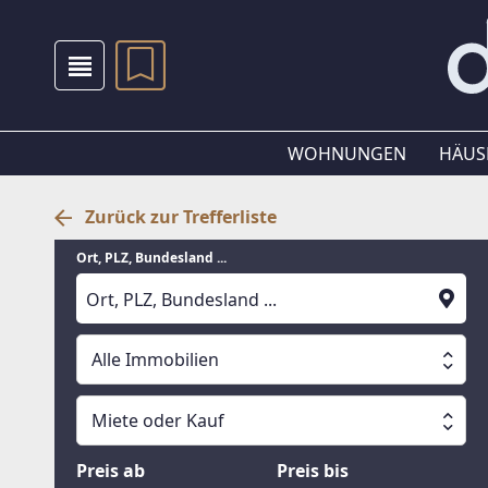
WOHNUNGEN
HÄUS
Zurück zur Trefferliste
Ort, PLZ, Bundesland ...
Alle Immobilien
Alle Immobilien
Miete oder Kauf
Suche läuft
Wohnungen
Miete oder Kauf
Preis ab
Preis bis
Häuser