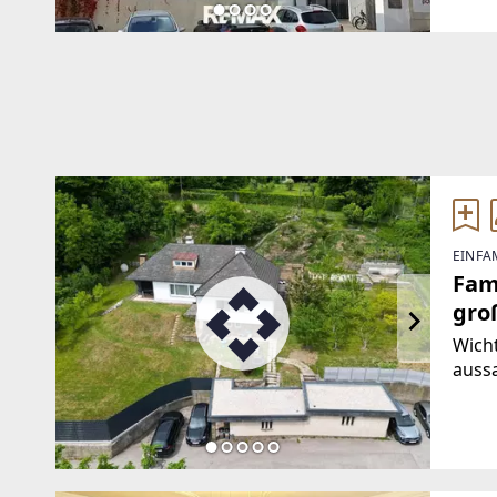
mit 
EINFA
Fam
gro
Wicht
auss
Haus
ange
Haus
das 