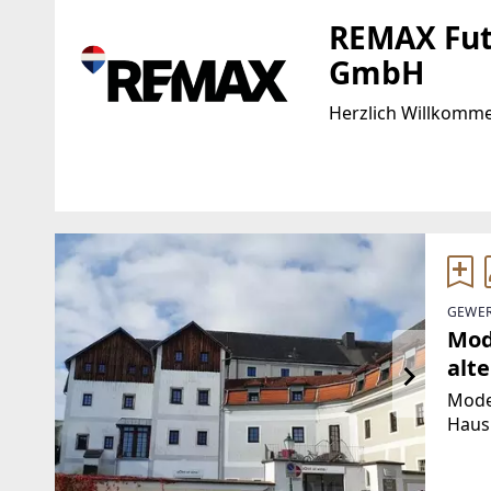
REMAX Fut
GmbH
Herzlich Willkomm
Standort
WEBSITE
https://www.remax.
Linzer Straße 11
4470 Enns
EMAIL
GEWER
w.petermair@remax
Mod
alt
Moder
Haus.
geeig
Büro,