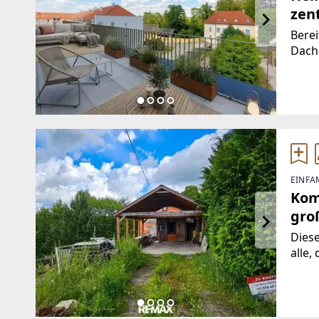
zen
Berei
Dach
Wohn
Esskü
den M
einl
EINFA
Kom
gro
Diese
alle,
und P
ermög
Vors