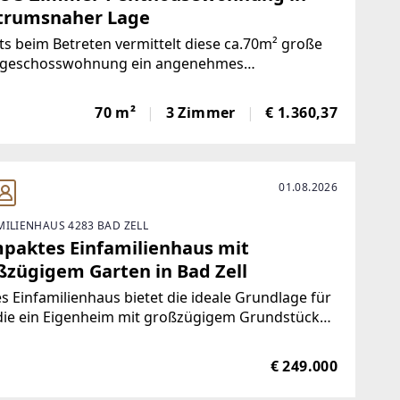
trumsnaher Lage
ts beim Betreten vermittelt diese ca.70m² große
geschosswohnung ein angenehmes
gefühl.Die großzügige, offen gestaltete Wohn-
che mit direktem Zugang zur Dachterrasse bildet
70 m²
3 Zimmer
€ 1.360,37
ittelpunkt der Wohnung und schafft ein
adendes
01.08.2026
MILIENHAUS 4283 BAD ZELL
paktes Einfamilienhaus mit
ßzügigem Garten in Bad Zell
s Einfamilienhaus bietet die ideale Grundlage für
 die ein Eigenheim mit großzügigem Grundstück
otenzial zur individuellen Gestaltung suchen. Es
licht sich, die Immobilie nach den eigenen
€ 249.000
tellungen zu modernisieren und