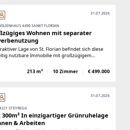
31.07.2026
MILIENHAUS 4490 SANKT FLORIAN
ßzügiges Wohnen mit separater
erbenutzung
traktiver Lage von St. Florian befindet sich diese
eitig nutzbare Immobilie mit großzügigem
angebot und flexiblem Nutzungskonzept.Die
ung als gemischtes Baugebiet sowie die
213 m²
10 Zimmer
€ 499.000
hdachte Aufteilung ermöglichen sowohl Wohnen
31.07.2026
4221 STEYREGG
t 300m² In einzigartiger Grünruhelage
nen & Arbeiten