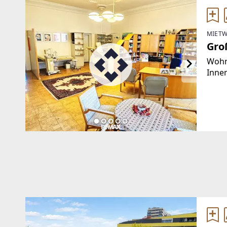
MIETW
Gro
Wohne
Innen
Arztp
April
Durc