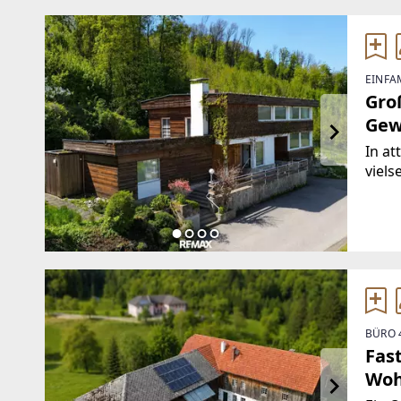
EINFA
Gro
Gew
In at
viels
Raum
Widm
durc
als
BÜRO 
Fas
Woh