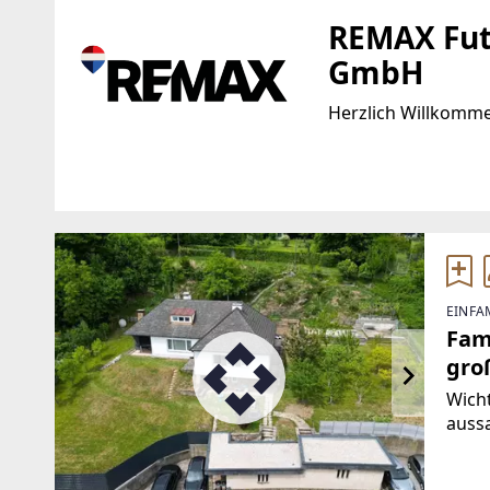
REMAX Fut
GmbH
Herzlich Willkomm
Standort
WEBSITE
https://www.remax.
Linzer Straße 11
4470 Enns
EMAIL
EINFA
w.petermair@remax
Fam
gro
Wicht
auss
Haus
ange