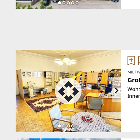
Haus
das 
MIETW
Gro
Wohne
Innen
Arztp
April
Durc