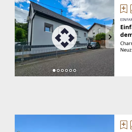
EINFA
Ein
dem
Charm
Neuz
liebe
1910
Wohnk