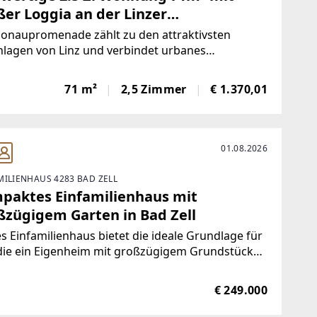
ßer Loggia an der Linzer
aupromenade
Donaupromenade zählt zu den attraktivsten
lagen von Linz und verbindet urbanes
sgefühl mit hoher Freizeitqualität. Direkt an der
u gelegen, genießen Sie die Nähe zum
71 m²
2,5 Zimmer
€ 1.370,01
uradweg sowie zu weitläufigen Spazier- und
lungsflächen. Das
01.08.2026
MILIENHAUS 4283 BAD ZELL
paktes Einfamilienhaus mit
ßzügigem Garten in Bad Zell
s Einfamilienhaus bietet die ideale Grundlage für
 die ein Eigenheim mit großzügigem Grundstück
otenzial zur individuellen Gestaltung suchen. Es
licht sich, die Immobilie nach den eigenen
€ 249.000
tellungen zu modernisieren und