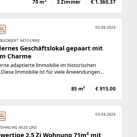
70 m²
3 Zimmer
€ 1.360,37
ittelpunkt der Wohnung und schafft ein
adendes
05.08.2026
BEOBJEKT 4470 ENNS
ernes Geschäftslokal gepaart mit
em Charme
ne adaptierte Immobilie im historischen
Diese Immobilie ist für viele Anwendungen
net.Ob als Geschäft, Gastronomie, Vereinslokal,
 Ordination oder Lager ....Das Erdgeschoß hell
85 m²
€ 915,00
großen Glaselementen und im Untergeschoß
05.08.2026
OHNUNG 4020 LINZ
wertige 2.5 Zi Wohnung 71m² mit