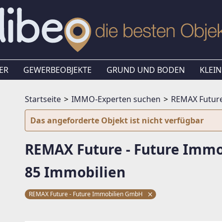
ER
GEWERBEOBJEKTE
GRUND UND BODEN
KLEIN
Startseite
IMMO-Experten suchen
REMAX Future
Das angeforderte Objekt ist nicht verfügbar
REMAX Future - Future Imm
85 Immobilien
REMAX Future - Future Immobilien GmbH