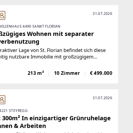
31.07.2026
MILIENHAUS 4490 SANKT FLORIAN
ßzügiges Wohnen mit separater
erbenutzung
traktiver Lage von St. Florian befindet sich diese
eitig nutzbare Immobilie mit großzügigem
angebot und flexiblem Nutzungskonzept.Die
ung als gemischtes Baugebiet sowie die
213 m²
10 Zimmer
€ 499.000
hdachte Aufteilung ermöglichen sowohl Wohnen
31.07.2026
4221 STEYREGG
t 300m² In einzigartiger Grünruhelage
nen & Arbeiten