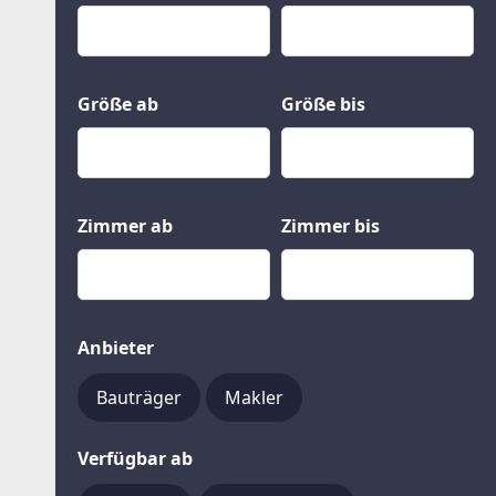
Kauf
Gewerbeobjekte
Miete
Grund und Boden
Mietkauf
Kleinobjekte
Größe ab
Größe bis
Zimmer ab
Zimmer bis
Anbieter
Bauträger
Makler
Verfügbar ab