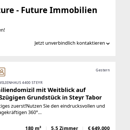
ure - Future Immobilien
en!
Jetzt unverbindlich kontaktieren
at/de/ib/remax-future-enns
Gestern
MILIENHAUS 4400 STEYR
-future.at
iliendomizil mit Weitblick auf
ßzügigen Grundstück in Steyr Tabor
iges zuerst!Nutzen Sie den eindrucksvollen und
agekräftigen 360°
durchgang!Allgemeinbeschreibung!In
nehmer Wohnlage von Steyr verbindet dieses
180 m²
5,5 Zimmer
€ 649.000