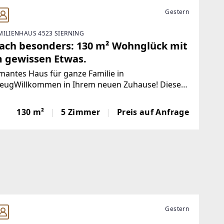
Gestern
MILIENHAUS 4523 SIERNING
fach besonders: 130 m² Wohnglück mit
 gewissen Etwas.
antes Haus für ganze Familie in
eugWillkommen in Ihrem neuen Zuhause! Dieses
voll modernisierte Einfamilienhaus aus dem Jahr
 verbindet historischen Charme mit zeitgemäßem
130 m²
5 Zimmer
Preis auf Anfrage
omfort – ideal für junge Familien, die sich ihren
Gestern