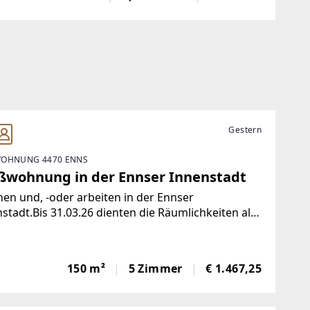
 großzügiges Platzangebot mit einem Umfeld ,
besonders Familien
Gestern
OHNUNG 4470 ENNS
ßwohnung in der Ennser Innenstadt
n und, -oder arbeiten in der Ennser
stadt.Bis 31.03.26 dienten die Räumlichkeiten als
raxis.Die Bilder in geräumten Zustand werden im
 (2026) aktualisiert.Mit 360° Bilder und virtueller
hgangsmöglichkeitEs
150 m²
5 Zimmer
€ 1.467,25