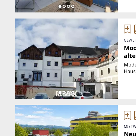
den M
einl
GEWER
Mod
alt
Moder
Haus.
geeig
Büro,
mit 
MIETW
Neu