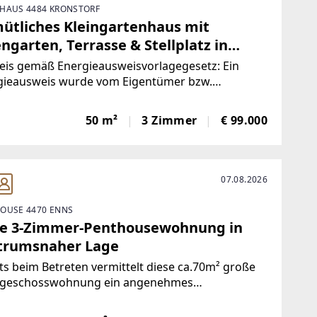
HAUS 4484 KRONSTORF
ütliches Kleingartenhaus mit
ngarten, Terrasse & Stellplatz in
nstorf
eis gemäß Energieausweisvorlagegesetz: Ein
gieausweis wurde vom Eigentümer bzw.
ufer, nach unserer Aufklärung über die generell
nde Vorlagepflicht, sowie Aufforderung zu seiner
50 m²
3 Zimmer
€ 99.000
llung noch nicht vorgelegt. Daher gilt zumindest
07.08.2026
OUSE 4470 ENNS
le 3-Zimmer-Penthousewohnung in
trumsnaher Lage
ts beim Betreten vermittelt diese ca.70m² große
geschosswohnung ein angenehmes
gefühl.Die großzügige, offen gestaltete Wohn-
che mit direktem Zugang zur Dachterrasse bildet