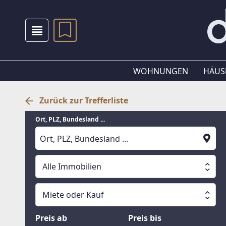
WOHNUNGEN
HÄUS
Zurück zur Trefferliste
Ort, PLZ, Bundesland ...
Alle Immobilien
Alle Immobilien
Miete oder Kauf
Suche läuft
Wohnungen
Miete oder Kauf
Preis ab
Preis bis
Häuser