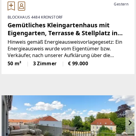
Gestern
BLOCKHAUS 4484 KRONSTORF
Gemütliches Kleingartenhaus mit
Eigengarten, Terrasse & Stellplatz in
Kronstorf
Hinweis gemäß Energieausweisvorlagegesetz: Ein
Energieausweis wurde vom Eigentümer bzw.
Verkäufer, nach unserer Aufklärung über die
generell geltende Vorlagepflicht, sowie
50 m²
3 Zimmer
€ 99.000
Aufforderung zu seiner Erstellung noch nicht
vorgelegt. Daher gilt zumindest eine