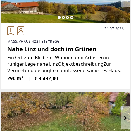
31.07.2026
MASSIVHAUS 4221 STEYREGG
Nahe Linz und doch im Grünen
Ein Ort zum Bleiben - Wohnen und Arbeiten in
ruhiger Lage nahe LinzObjektbeschreibungZur
Vermietung gelangt ein umfassend saniertes Haus
mit einer Wohnfläche von ca. 292 m², aufgeteilt auf
290 m²
€ 3.432,00
drei Ebenen. Die Liegenschaft verbindet traditionelle