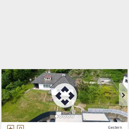
Linzer Straße 11
4470 Enns
WEBSITE
https://www.remax.at/de/ib/remax-future-enns
EMAIL
w.petermair@remax-future.at
Gestern