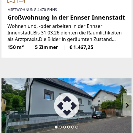
MIETWOHNUNG 4470 ENNS
Großwohnung in der Ennser Innenstadt
Wohnen und, -oder arbeiten in der Ennser
Innenstadt.Bis 31.03.26 dienten die Räumlichkeiten
als Arztpraxis.Die Bilder in geräumten Zustand
werden im April (2026) aktualisiert.Mit 360° Bilder
150 m²
5 Zimmer
€ 1.467,25
und virtueller DurchgangsmöglichkeitEs