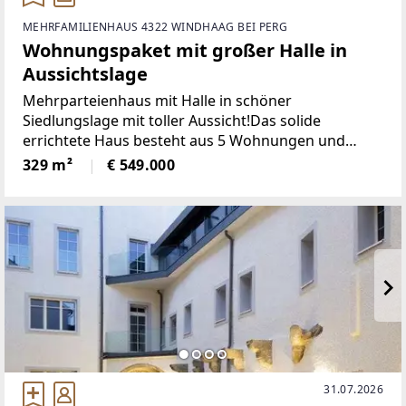
MEHRFAMILIENHAUS 4322 WINDHAAG BEI PERG
Wohnungspaket mit großer Halle in
Aussichtslage
Mehrparteienhaus mit Halle in schöner
Siedlungslage mit toller Aussicht!Das solide
errichtete Haus besteht aus 5 Wohnungen und
einer großen Halle/Garage auf 972 m²
329 m²
€ 549.000
Grundstücksfläche.Alle Wohnungen sind mit einer
soliden Grundausstattung möbliert
31.07.2026