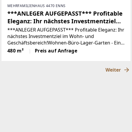
MEHRFAMILIENHAUS 4470 ENNS
***ANLEGER AUFGEPASST*** Profitable
Eleganz: Ihr nächstes Investmentziel
im Wohn- und Geschäftsbereich!
***ANLEGER AUFGEPASST*** Profitable Eleganz: Ihr
nächstes Investmentziel im Wohn- und
Geschäftsbereich!Wohnen-Büro-Lager-Garten - Ein
vielseitiges Wohn- und Geschäftshaus in
480 m²
Preis auf Anfrage
Enns!Willkommen in Enns, einem Ort, der nicht nur
durch seine
Weiter