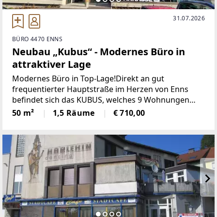
31.07.2026
BÜRO 4470 ENNS
Neubau „Kubus“ - Modernes Büro in
attraktiver Lage
Modernes Büro in Top-Lage!Direkt an gut
frequentierter Hauptstraße im Herzen von Enns
befindet sich das KUBUS, welches 9 Wohnungen
und 5 Büros zur Miete ermöglicht.Derzeit steht
50 m²
1,5 Räume
€ 710,00
noch ein Büro Top 4 mit 108,50 m² im 1. OG als
Erstbezug zur