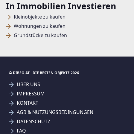
In Immobilien Investieren
Kleinobjekte zu kaufen
Wohnungen zu kaufen
Grundstücke zu kaufen
© DIBEO.AT - DIE BESTEN OBJEKTE 2026
ÜBER UNS
IMPRESSUM
KONTAKT
SUCHAGENT ANLEGEN FÜR DIE
AGB & NUTZUNGSBEDINGUNGEN
AKTUELLEN SUCHKRITERIEN
DATENSCHUTZ
REMAX Future - Future Immobilien GmbH
FAQ