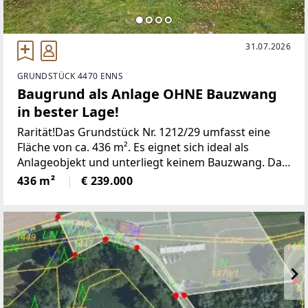
31.07.2026
GRUNDSTÜCK 4470 ENNS
Baugrund als Anlage OHNE Bauzwang
in bester Lage!
Rarität!Das Grundstück Nr. 1212/29 umfasst eine
Fläche von ca. 436 m². Es eignet sich ideal als
Anlageobjekt und unterliegt keinem Bauzwang. Das
Grundstück befindet sich lt. Bebauungsplan in einer
436 m²
€ 239.000
Zone mit verdichteter Bauweise und einer