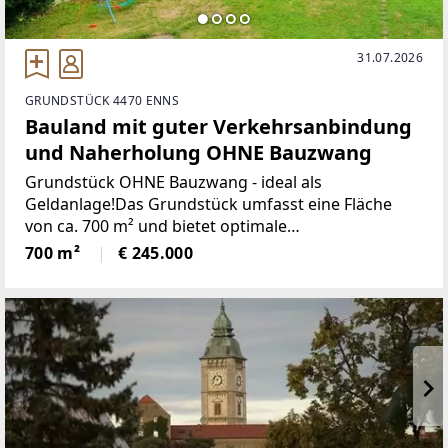
31.07.2026
GRUNDSTÜCK 4470 ENNS
Bauland mit guter Verkehrsanbindung
und Naherholung OHNE Bauzwang
Grundstück OHNE Bauzwang - ideal als
Geldanlage!Das Grundstück umfasst eine Fläche
von ca. 700 m² und bietet optimale
Voraussetzungen für den Bau eines Wohnhauses.
700 m²
€ 245.000
Es befindet sich in verkehrsgünstiger Lage.Der
historische Stadtkern, Einkaufsmöglichkeiten