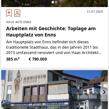
31.07.2026
HAUS 4470 ENNS
Arbeiten mit Geschichte: Toplage am
Hauptplatz von Enns
Am Hauptplatz von Enns befindet sich dieses
traditionelle Stadthaus, das in den Jahren 2011 bis
2013 umfassend renoviert und von Haas Architektur
geplant wurde. Die Immobilie vereint historische
385 m²
€ 790.000
Substanz mit moderner Technik und präsentiert
sich als repräsentative