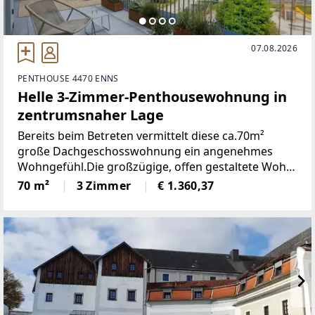
07.08.2026
PENTHOUSE 4470 ENNS
Helle 3-Zimmer-Penthousewohnung in
zentrumsnaher Lage
Bereits beim Betreten vermittelt diese ca.70m²
große Dachgeschosswohnung ein angenehmes
Wohngefühl.Die großzügige, offen gestaltete Wohn-
Essküche mit direktem Zugang zur Dachterrasse
70 m²
3 Zimmer
€ 1.360,37
bildet den Mittelpunkt der Wohnung und schafft ein
einladendes