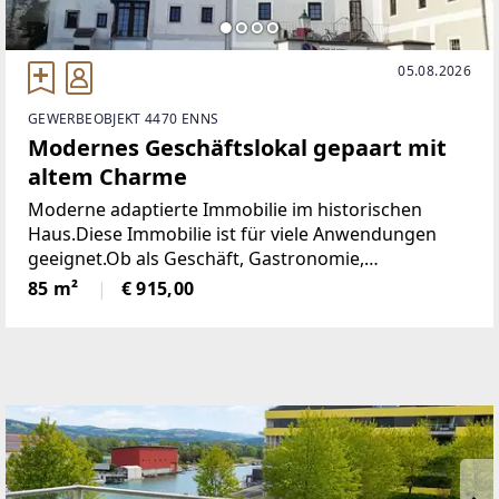
05.08.2026
GEWERBEOBJEKT 4470 ENNS
Modernes Geschäftslokal gepaart mit
altem Charme
Moderne adaptierte Immobilie im historischen
Haus.Diese Immobilie ist für viele Anwendungen
geeignet.Ob als Geschäft, Gastronomie,
Vereinslokal, Büro, Ordination oder Lager ....Das
85 m²
€ 915,00
Erdgeschoß hell mit großen Glaselementen und im
Untergeschoß