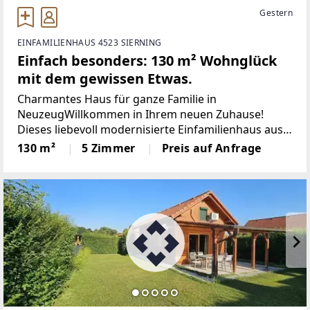
Gestern
EINFAMILIENHAUS 4523 SIERNING
Einfach besonders: 130 m² Wohnglück
mit dem gewissen Etwas.
Charmantes Haus für ganze Familie in
NeuzeugWillkommen in Ihrem neuen Zuhause!
Dieses liebevoll modernisierte Einfamilienhaus aus
dem Jahr 1910 verbindet historischen Charme mit
130 m²
5 Zimmer
Preis auf Anfrage
zeitgemäßem Wohnkomfort – ideal für junge
Familien, die sich ihren