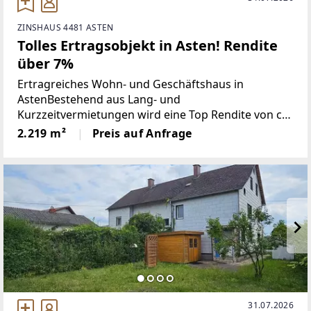
ZINSHAUS 4481 ASTEN
Tolles Ertragsobjekt in Asten! Rendite
über 7%
Ertragreiches Wohn- und Geschäftshaus in
AstenBestehend aus Lang- und
Kurzzeitvermietungen wird eine Top Rendite von ca.
7 % erzielt.Im EG befinden sich langjährige
2.219 m²
Preis auf Anfrage
gewerbliche Mieter und im 1. OG werden Zimmer
und Apartments vermietet.Zahlreiche
31.07.2026