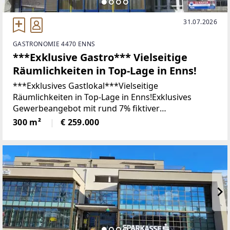
31.07.2026
GASTRONOMIE 4470 ENNS
***Exklusive Gastro*** Vielseitige
Räumlichkeiten in Top-Lage in Enns!
***Exklusives Gastlokal***Vielseitige
Räumlichkeiten in Top-Lage in Enns!Exklusives
Gewerbeangebot mit rund 7% fiktiver
Nettomietrendite: Tauchen Sie ein in die exklusive
300 m²
€ 259.000
Gelegenheit, Räumlichkeiten in erstklassiger Lage in
Enns zu erwerben!