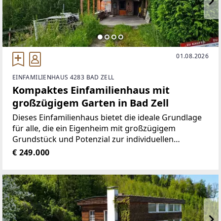
01.08.2026
EINFAMILIENHAUS 4283 BAD ZELL
Kompaktes Einfamilienhaus mit
großzügigem Garten in Bad Zell
Dieses Einfamilienhaus bietet die ideale Grundlage
für alle, die ein Eigenheim mit großzügigem
Grundstück und Potenzial zur individuellen
Gestaltung suchen. Es ermöglicht sich, die
€ 249.000
Immobilie nach den eigenen Vorstellungen zu
modernisieren und