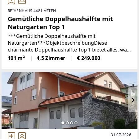
REIHENHAUS 4481 ASTEN
Gemütliche Doppelhaushälfte mit
Naturgarten Top 1
***Gemütliche Doppelhaushälfte mit
Naturgarten***ObjektbeschreibungDiese
charmante Doppelhaushälfte Top 1 bietet alles, was
Sie sich für ein gemütliches Zuhause wünschen. Das
101 m²
4,5 Zimmer
€ 249.000
Haus befindet sich in einer ruhigen, aber dennoch
zentralen Lage
31.07.2026