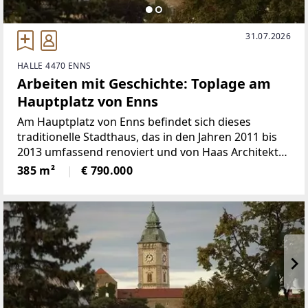
31.07.2026
HALLE 4470 ENNS
Arbeiten mit Geschichte: Toplage am
Hauptplatz von Enns
Am Hauptplatz von Enns befindet sich dieses
traditionelle Stadthaus, das in den Jahren 2011 bis
2013 umfassend renoviert und von Haas Architektur
geplant wurde. Die Immobilie vereint historische
385 m²
€ 790.000
Substanz mit moderner Technik und präsentiert
sich als repräsentative