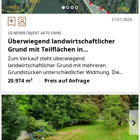
31.07.2026
GEWERBEOBJEKT 4470 ENNS
Überwiegend landwirtschaftlicher
Grund mit Teilflächen in
unterschiedlicher Widmung in der
Zum Verkauf steht überwiegend
Ennser Kronau
landwirtschaftlicher Grund mit mehreren
Grundstücken unterschiedlicher Widmung. Die
Flächen umfassen Wald, Acker-,
20.974 m²
Preis auf Anfrage
Wiesen-/Weidebereiche sowie eine ausgewiesene
Freizeitfläche. Die Liegenschaften liegen in ebener