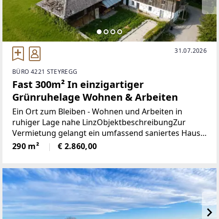
31.07.2026
BÜRO 4221 STEYREGG
Fast 300m² In einzigartiger
Grünruhelage Wohnen & Arbeiten
Ein Ort zum Bleiben - Wohnen und Arbeiten in
ruhiger Lage nahe LinzObjektbeschreibungZur
Vermietung gelangt ein umfassend saniertes Haus
mit einer Wohnfläche von ca. 292 m², aufgeteilt auf
290 m²
€ 2.860,00
drei Ebenen. Die Liegenschaft verbindet traditionelle