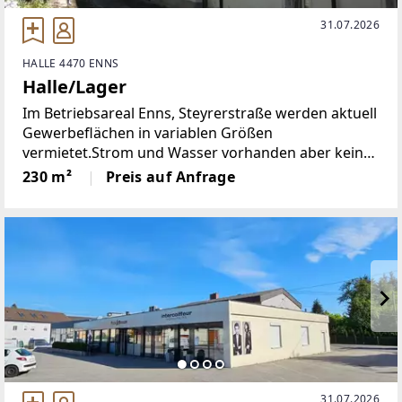
31.07.2026
HALLE 4470 ENNS
Halle/Lager
Im Betriebsareal Enns, Steyrerstraße werden aktuell
Gewerbeflächen in variablen Größen
vermietet.Strom und Wasser vorhanden aber keine
Heizung!Hinweis: NICHT als KFZ Werkstätte
230 m²
Preis auf Anfrage
geeignet!Um die rasche Übermittlung weiterer
Informationen
31.07.2026