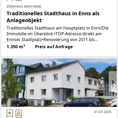
ZINSHAUS 4470 ENNS
Traditionelles Stadthaus in Enns als
Anlageobjekt
Traditionelles Stadthaus am Hauptplatz in Enns!Die
Immobilie im Überblick:•TOP-Adresse direkt am
Ennser Stadtplatz•Renovierung von 2011 bis
2013•Planung von Haas Architektur•Penthouse mit
1.350 m²
Preis auf Anfrage
Traum-Ausblick•exklusive
31.07.2026