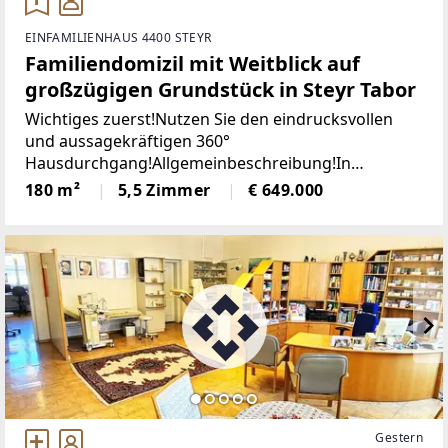
EINFAMILIENHAUS 4400 STEYR
Familiendomizil mit Weitblick auf
großzügigen Grundstück in Steyr Tabor
Wichtiges zuerst!Nutzen Sie den eindrucksvollen
und aussagekräftigen 360°
Hausdurchgang!Allgemeinbeschreibung!In
angenehmer Wohnlage von Steyr verbindet dieses
180 m²
5,5 Zimmer
€ 649.000
Haus großzügiges Platzangebot mit einem Umfeld ,
das besonders Familien
Gestern