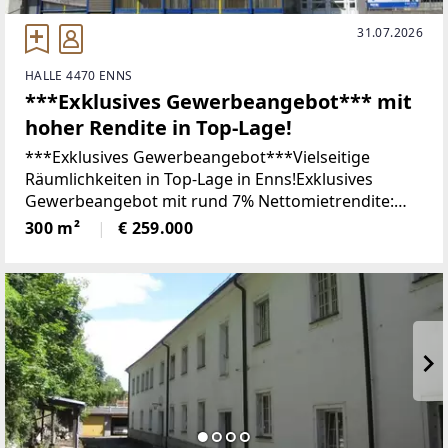
31.07.2026
HALLE 4470 ENNS
***Exklusives Gewerbeangebot*** mit
hoher Rendite in Top-Lage!
***Exklusives Gewerbeangebot***Vielseitige
Räumlichkeiten in Top-Lage in Enns!Exklusives
Gewerbeangebot mit rund 7% Nettomietrendite:
Tauchen Sie ein in die exklusive Gelegenheit,
300 m²
€ 259.000
Räumlichkeiten in erstklassiger Lage in Enns zu
erwerben! An