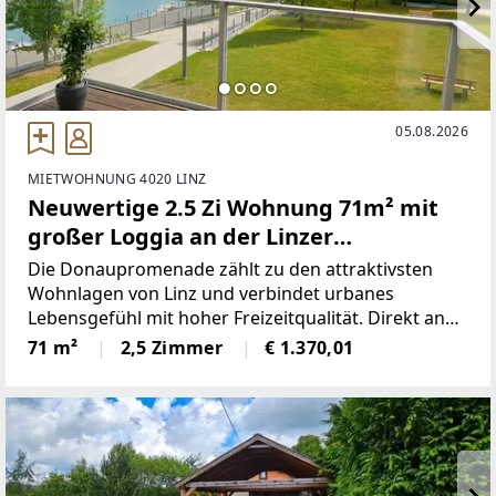
05.08.2026
MIETWOHNUNG 4020 LINZ
Neuwertige 2.5 Zi Wohnung 71m² mit
großer Loggia an der Linzer
Donaupromenade
Die Donaupromenade zählt zu den attraktivsten
Wohnlagen von Linz und verbindet urbanes
Lebensgefühl mit hoher Freizeitqualität. Direkt an
der Donau gelegen, genießen Sie die Nähe zum
71 m²
2,5 Zimmer
€ 1.370,01
Donauradweg sowie zu weitläufigen Spazier- und
Erholungsflächen. Das