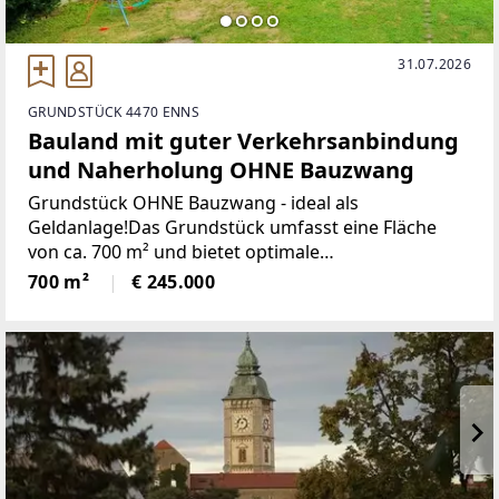
31.07.2026
GRUNDSTÜCK 4470 ENNS
Bauland mit guter Verkehrsanbindung
und Naherholung OHNE Bauzwang
Grundstück OHNE Bauzwang - ideal als
Geldanlage!Das Grundstück umfasst eine Fläche
von ca. 700 m² und bietet optimale
Voraussetzungen für den Bau eines Wohnhauses.
700 m²
€ 245.000
Es befindet sich in verkehrsgünstiger Lage.Der
historische Stadtkern, Einkaufsmöglichkeiten