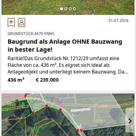
31.07.2026
GRUNDSTÜCK 4470 ENNS
Baugrund als Anlage OHNE Bauzwang
in bester Lage!
Rarität!Das Grundstück Nr. 1212/29 umfasst eine
Fläche von ca. 436 m². Es eignet sich ideal als
Anlageobjekt und unterliegt keinem Bauzwang. Das
Grundstück befindet sich lt. Bebauungsplan in einer
436 m²
€ 239.000
Zone mit verdichteter Bauweise und einer