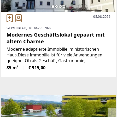
05.08.2026
GEWERBEOBJEKT 4470 ENNS
Modernes Geschäftslokal gepaart mit
altem Charme
Moderne adaptierte Immobilie im historischen
Haus.Diese Immobilie ist für viele Anwendungen
geeignet.Ob als Geschäft, Gastronomie,
Vereinslokal, Büro, Ordination oder Lager ....Das
85 m²
€ 915,00
Erdgeschoß hell mit großen Glaselementen und im
Untergeschoß