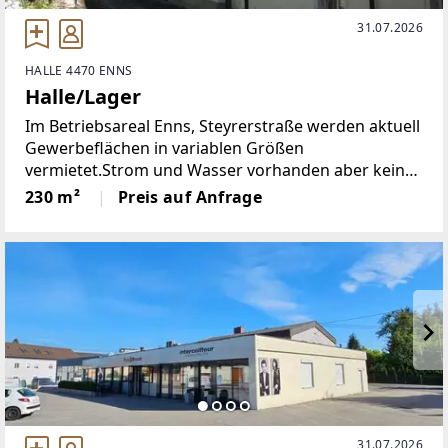
31.07.2026
HALLE 4470 ENNS
Halle/Lager
Im Betriebsareal Enns, Steyrerstraße werden aktuell
Gewerbeflächen in variablen Größen
vermietet.Strom und Wasser vorhanden aber keine
Heizung!Hinweis: NICHT als KFZ Werkstätte
230 m²
Preis auf Anfrage
geeignet!Um die rasche Übermittlung weiterer
Informationen
31.07.2026