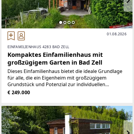
01.08.2026
EINFAMILIENHAUS 4283 BAD ZELL
Kompaktes Einfamilienhaus mit
großzügigem Garten in Bad Zell
Dieses Einfamilienhaus bietet die ideale Grundlage
für alle, die ein Eigenheim mit großzügigem
Grundstück und Potenzial zur individuellen
Gestaltung suchen. Es ermöglicht sich, die
€ 249.000
Immobilie nach den eigenen Vorstellungen zu
modernisieren und