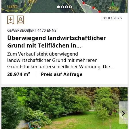
31.07.2026
GEWERBEOBJEKT 4470 ENNS
Überwiegend landwirtschaftlicher
Grund mit Teilflächen in
unterschiedlicher Widmung in der
Zum Verkauf steht überwiegend
Ennser Kronau
landwirtschaftlicher Grund mit mehreren
Grundstücken unterschiedlicher Widmung. Die
Flächen umfassen Wald, Acker-,
20.974 m²
Preis auf Anfrage
Wiesen-/Weidebereiche sowie eine ausgewiesene
Freizeitfläche. Die Liegenschaften liegen in ebener