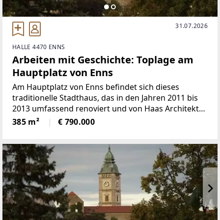
31.07.2026
HALLE 4470 ENNS
Arbeiten mit Geschichte: Toplage am
Hauptplatz von Enns
Am Hauptplatz von Enns befindet sich dieses
traditionelle Stadthaus, das in den Jahren 2011 bis
2013 umfassend renoviert und von Haas Architektur
geplant wurde. Die Immobilie vereint historische
385 m²
€ 790.000
Substanz mit moderner Technik und präsentiert
sich als repräsentative