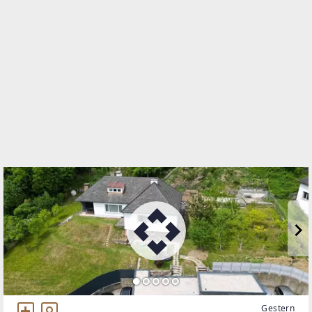
Linzer Straße 11
4470 Enns
WEBSITE
https://www.remax.at/de/ib/remax-future-enns
EMAIL
w.petermair@remax-future.at
Gestern