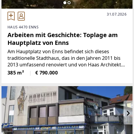
31.07.2026
HAUS 4470 ENNS
Arbeiten mit Geschichte: Toplage am
Hauptplatz von Enns
Am Hauptplatz von Enns befindet sich dieses
traditionelle Stadthaus, das in den Jahren 2011 bis
2013 umfassend renoviert und von Haas Architektur
geplant wurde. Die Immobilie vereint historische
385 m²
€ 790.000
Substanz mit moderner Technik und präsentiert
sich als repräsentative