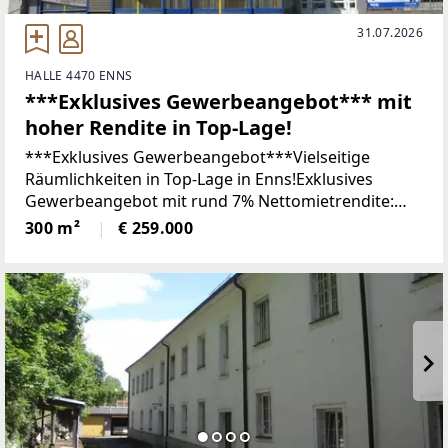
31.07.2026
HALLE 4470 ENNS
***Exklusives Gewerbeangebot*** mit
hoher Rendite in Top-Lage!
***Exklusives Gewerbeangebot***Vielseitige
Räumlichkeiten in Top-Lage in Enns!Exklusives
Gewerbeangebot mit rund 7% Nettomietrendite:
Tauchen Sie ein in die exklusive Gelegenheit,
300 m²
€ 259.000
Räumlichkeiten in erstklassiger Lage in Enns zu
erwerben! An