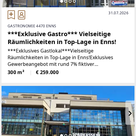
31.07.2026
GASTRONOMIE 4470 ENNS
***Exklusive Gastro*** Vielseitige
Räumlichkeiten in Top-Lage in Enns!
***Exklusives Gastlokal***Vielseitige
Räumlichkeiten in Top-Lage in Enns!Exklusives
Gewerbeangebot mit rund 7% fiktiver
Nettomietrendite: Tauchen Sie ein in die exklusive
300 m²
€ 259.000
Gelegenheit, Räumlichkeiten in erstklassiger Lage in
Enns zu erwerben!