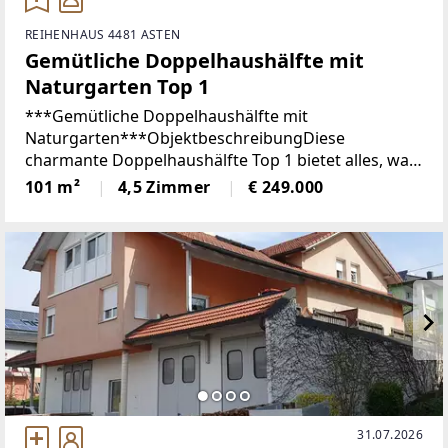
REIHENHAUS 4481 ASTEN
Gemütliche Doppelhaushälfte mit
Naturgarten Top 1
***Gemütliche Doppelhaushälfte mit
Naturgarten***ObjektbeschreibungDiese
charmante Doppelhaushälfte Top 1 bietet alles, was
Sie sich für ein gemütliches Zuhause wünschen. Das
101 m²
4,5 Zimmer
€ 249.000
Haus befindet sich in einer ruhigen, aber dennoch
zentralen Lage
31.07.2026