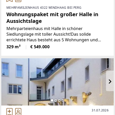
MEHRFAMILIENHAUS 4322 WINDHAAG BEI PERG
Wohnungspaket mit großer Halle in
Aussichtslage
Mehrparteienhaus mit Halle in schöner
Siedlungslage mit toller Aussicht!Das solide
errichtete Haus besteht aus 5 Wohnungen und
einer großen Halle/Garage auf 972 m²
329 m²
€ 549.000
Grundstücksfläche.Alle Wohnungen sind mit einer
soliden Grundausstattung möbliert
31.07.2026