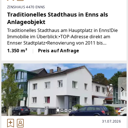
ZINSHAUS 4470 ENNS
Traditionelles Stadthaus in Enns als
Anlageobjekt
Traditionelles Stadthaus am Hauptplatz in Enns!Die
Immobilie im Überblick:•TOP-Adresse direkt am
Ennser Stadtplatz•Renovierung von 2011 bis
2013•Planung von Haas Architektur•Penthouse mit
1.350 m²
Preis auf Anfrage
Traum-Ausblick•exklusive
31.07.2026