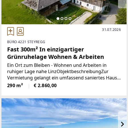
31.07.2026
BÜRO 4221 STEYREGG
Fast 300m² In einzigartiger
Grünruhelage Wohnen & Arbeiten
Ein Ort zum Bleiben - Wohnen und Arbeiten in
ruhiger Lage nahe LinzObjektbeschreibungZur
Vermietung gelangt ein umfassend saniertes Haus
mit einer Wohnfläche von ca. 292 m², aufgeteilt auf
290 m²
€ 2.860,00
drei Ebenen. Die Liegenschaft verbindet traditionelle