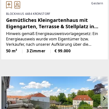
Gestern
BLOCKHAUS 4484 KRONSTORF
Gemütliches Kleingartenhaus mit
Eigengarten, Terrasse & Stellplatz in
Kronstorf
Hinweis gemäß Energieausweisvorlagegesetz: Ein
Energieausweis wurde vom Eigentümer bzw.
Verkäufer, nach unserer Aufklärung über die
generell geltende Vorlagepflicht, sowie
50 m²
3 Zimmer
€ 99.000
Aufforderung zu seiner Erstellung noch nicht
vorgelegt. Daher gilt zumindest eine