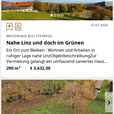
31.07.2026
MASSIVHAUS 4221 STEYREGG
Nahe Linz und doch im Grünen
Ein Ort zum Bleiben - Wohnen und Arbeiten in
ruhiger Lage nahe LinzObjektbeschreibungZur
Vermietung gelangt ein umfassend saniertes Haus
mit einer Wohnfläche von ca. 292 m², aufgeteilt auf
290 m²
€ 3.432,00
drei Ebenen. Die Liegenschaft verbindet traditionelle