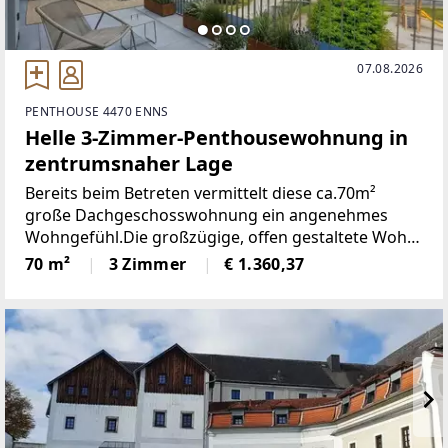
07.08.2026
PENTHOUSE 4470 ENNS
Helle 3-Zimmer-Penthousewohnung in
zentrumsnaher Lage
Bereits beim Betreten vermittelt diese ca.70m²
große Dachgeschosswohnung ein angenehmes
Wohngefühl.Die großzügige, offen gestaltete Wohn-
Essküche mit direktem Zugang zur Dachterrasse
70 m²
3 Zimmer
€ 1.360,37
bildet den Mittelpunkt der Wohnung und schafft ein
einladendes