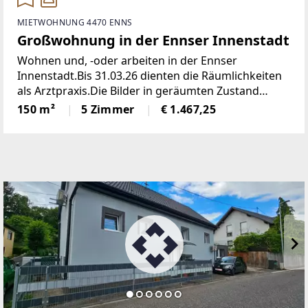
MIETWOHNUNG 4470 ENNS
Großwohnung in der Ennser Innenstadt
Wohnen und, -oder arbeiten in der Ennser
Innenstadt.Bis 31.03.26 dienten die Räumlichkeiten
als Arztpraxis.Die Bilder in geräumten Zustand
werden im April (2026) aktualisiert.Mit 360° Bilder
150 m²
5 Zimmer
€ 1.467,25
und virtueller DurchgangsmöglichkeitEs