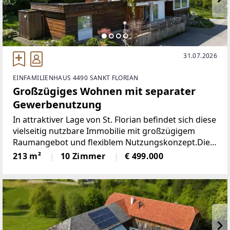
31.07.2026
EINFAMILIENHAUS 4490 SANKT FLORIAN
Großzügiges Wohnen mit separater
Gewerbenutzung
In attraktiver Lage von St. Florian befindet sich diese
vielseitig nutzbare Immobilie mit großzügigem
Raumangebot und flexiblem Nutzungskonzept.Die
Widmung als gemischtes Baugebiet sowie die
213 m²
10 Zimmer
€ 499.000
durchdachte Aufteilung ermöglichen sowohl
Wohnen als