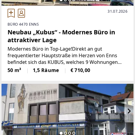
31.07.2026
BÜRO 4470 ENNS
Neubau „Kubus“ - Modernes Büro in
attraktiver Lage
Modernes Büro in Top-Lage!Direkt an gut
frequentierter Hauptstraße im Herzen von Enns
befindet sich das KUBUS, welches 9 Wohnungen
und 5 Büros zur Miete ermöglicht.Derzeit steht
50 m²
1,5 Räume
€ 710,00
noch ein Büro Top 4 mit 108,50 m² im 1. OG als
Erstbezug zur