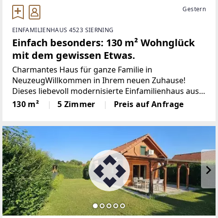
Gestern
EINFAMILIENHAUS 4523 SIERNING
Einfach besonders: 130 m² Wohnglück
mit dem gewissen Etwas.
Charmantes Haus für ganze Familie in
NeuzeugWillkommen in Ihrem neuen Zuhause!
Dieses liebevoll modernisierte Einfamilienhaus aus
dem Jahr 1910 verbindet historischen Charme mit
130 m²
5 Zimmer
Preis auf Anfrage
zeitgemäßem Wohnkomfort – ideal für junge
Familien, die sich ihren