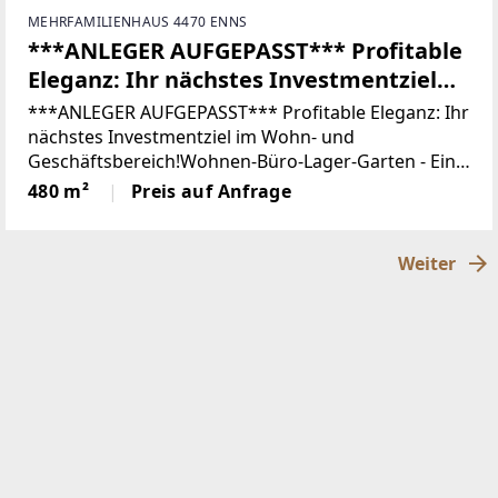
MEHRFAMILIENHAUS 4470 ENNS
***ANLEGER AUFGEPASST*** Profitable
Eleganz: Ihr nächstes Investmentziel
im Wohn- und Geschäftsbereich!
***ANLEGER AUFGEPASST*** Profitable Eleganz: Ihr
nächstes Investmentziel im Wohn- und
Geschäftsbereich!Wohnen-Büro-Lager-Garten - Ein
vielseitiges Wohn- und Geschäftshaus in
480 m²
Preis auf Anfrage
Enns!Willkommen in Enns, einem Ort, der nicht nur
durch seine
Weiter