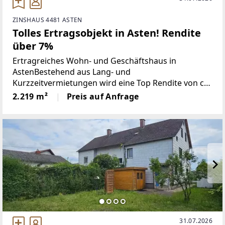
ZINSHAUS 4481 ASTEN
Tolles Ertragsobjekt in Asten! Rendite
über 7%
Ertragreiches Wohn- und Geschäftshaus in
AstenBestehend aus Lang- und
Kurzzeitvermietungen wird eine Top Rendite von ca.
7 % erzielt.Im EG befinden sich langjährige
2.219 m²
Preis auf Anfrage
gewerbliche Mieter und im 1. OG werden Zimmer
und Apartments vermietet.Zahlreiche
31.07.2026