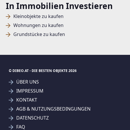
In Immobilien Investieren
Kleinobjekte zu kaufen
Wohnungen zu kaufen
Grundstücke zu kaufen
© DIBEO.AT - DIE BESTEN OBJEKTE 2026
ÜBER UNS
IMPRESSUM
KONTAKT
SUCHAGENT ANLEGEN FÜR DIE
AGB & NUTZUNGSBEDINGUNGEN
AKTUELLEN SUCHKRITERIEN
DATENSCHUTZ
REMAX Future - Future Immobilien GmbH
FAQ