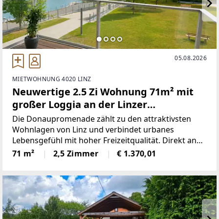
05.08.2026
MIETWOHNUNG 4020 LINZ
Neuwertige 2.5 Zi Wohnung 71m² mit
großer Loggia an der Linzer
Donaupromenade
Die Donaupromenade zählt zu den attraktivsten
Wohnlagen von Linz und verbindet urbanes
Lebensgefühl mit hoher Freizeitqualität. Direkt an
der Donau gelegen, genießen Sie die Nähe zum
71 m²
2,5 Zimmer
€ 1.370,01
Donauradweg sowie zu weitläufigen Spazier- und
Erholungsflächen. Das