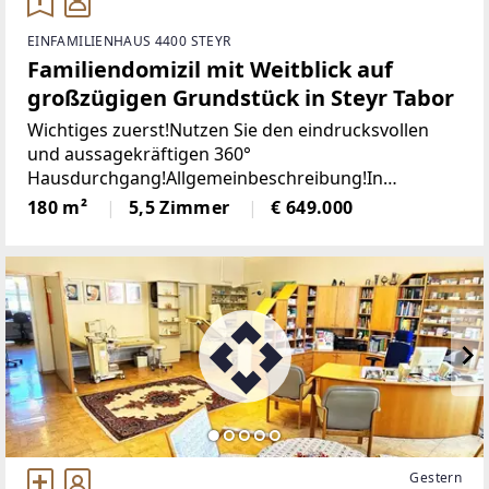
EINFAMILIENHAUS 4400 STEYR
Familiendomizil mit Weitblick auf
großzügigen Grundstück in Steyr Tabor
Wichtiges zuerst!Nutzen Sie den eindrucksvollen
und aussagekräftigen 360°
Hausdurchgang!Allgemeinbeschreibung!In
angenehmer Wohnlage von Steyr verbindet dieses
180 m²
5,5 Zimmer
€ 649.000
Haus großzügiges Platzangebot mit einem Umfeld ,
das besonders Familien
Gestern