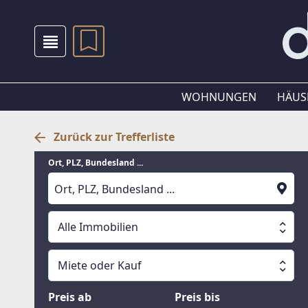
WOHNUNGEN
HÄUS
Zurück zur Trefferliste
Ort, PLZ, Bundesland ...
Alle Immobilien
Alle Immobilien
Miete oder Kauf
Suche läuft
Wohnungen
Miete oder Kauf
Preis ab
Preis bis
Häuser