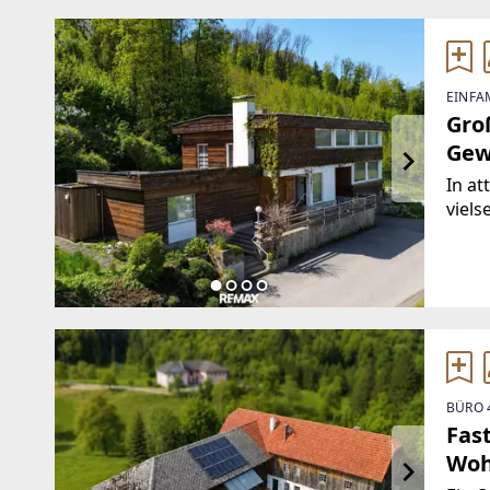
EINFA
Gro
Gew
In at
viels
Raum
Widm
durc
als
BÜRO 
Fas
Woh