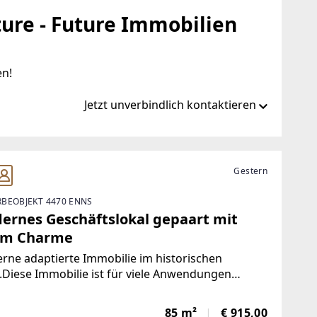
ure - Future Immobilien
en!
Jetzt unverbindlich kontaktieren
at/de/ib/remax-future-enns
Gestern
BEOBJEKT 4470 ENNS
-future.at
ernes Geschäftslokal gepaart mit
em Charme
ne adaptierte Immobilie im historischen
Diese Immobilie ist für viele Anwendungen
net.Ob als Geschäft, Gastronomie, Vereinslokal,
 Ordination oder Lager ....Das Erdgeschoß hell
85 m²
€ 915,00