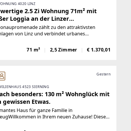
OHNUNG 4020 LINZ
wertige 2.5 Zi Wohnung 71m² mit
ßer Loggia an der Linzer
aupromenade
Donaupromenade zählt zu den attraktivsten
lagen von Linz und verbindet urbanes
sgefühl mit hoher Freizeitqualität. Direkt an der
u gelegen, genießen Sie die Nähe zum
71 m²
2,5 Zimmer
€ 1.370,01
uradweg sowie zu weitläufigen Spazier- und
lungsflächen. Das
Gestern
MILIENHAUS 4523 SIERNING
fach besonders: 130 m² Wohnglück mit
 gewissen Etwas.
antes Haus für ganze Familie in
eugWillkommen in Ihrem neuen Zuhause! Dieses
voll modernisierte Einfamilienhaus aus dem Jahr
 verbindet historischen Charme mit zeitgemäßem