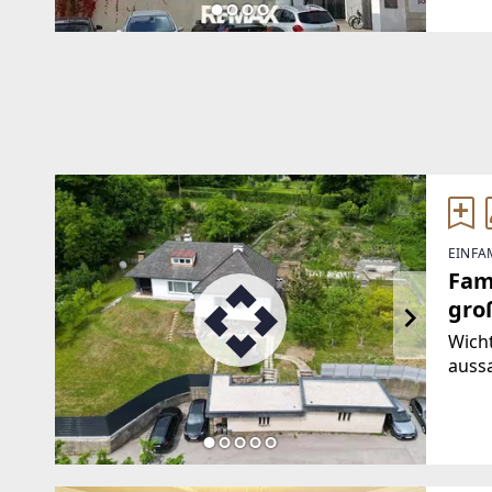
mit 
EINFA
Fam
gro
Wicht
auss
Haus
ange
Haus
das 