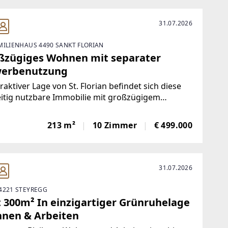
31.07.2026
MILIENHAUS 4490 SANKT FLORIAN
ßzügiges Wohnen mit separater
erbenutzung
traktiver Lage von St. Florian befindet sich diese
eitig nutzbare Immobilie mit großzügigem
angebot und flexiblem Nutzungskonzept.Die
ung als gemischtes Baugebiet sowie die
213 m²
10 Zimmer
€ 499.000
hdachte Aufteilung ermöglichen sowohl Wohnen
31.07.2026
4221 STEYREGG
t 300m² In einzigartiger Grünruhelage
nen & Arbeiten