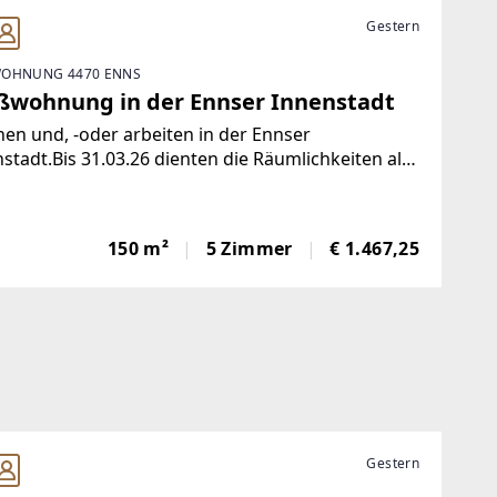
Gestern
OHNUNG 4470 ENNS
ßwohnung in der Ennser Innenstadt
n und, -oder arbeiten in der Ennser
stadt.Bis 31.03.26 dienten die Räumlichkeiten als
raxis.Die Bilder in geräumten Zustand werden im
 (2026) aktualisiert.Mit 360° Bilder und virtueller
hgangsmöglichkeitEs
150 m²
5 Zimmer
€ 1.467,25
Gestern