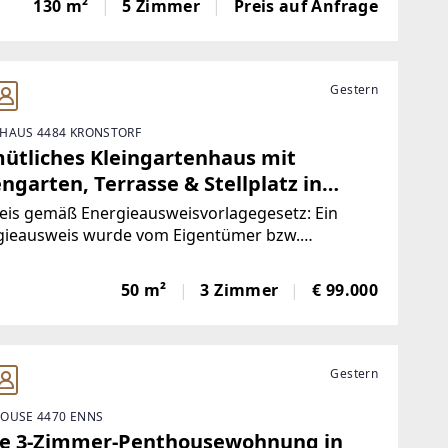
130 m²
5 Zimmer
Preis auf Anfrage
omfort – ideal für junge Familien, die sich ihren
Gestern
HAUS 4484 KRONSTORF
ütliches Kleingartenhaus mit
ngarten, Terrasse & Stellplatz in
nstorf
eis gemäß Energieausweisvorlagegesetz: Ein
gieausweis wurde vom Eigentümer bzw.
ufer, nach unserer Aufklärung über die generell
nde Vorlagepflicht, sowie Aufforderung zu seiner
50 m²
3 Zimmer
€ 99.000
llung noch nicht vorgelegt. Daher gilt zumindest
Gestern
OUSE 4470 ENNS
le 3-Zimmer-Penthousewohnung in