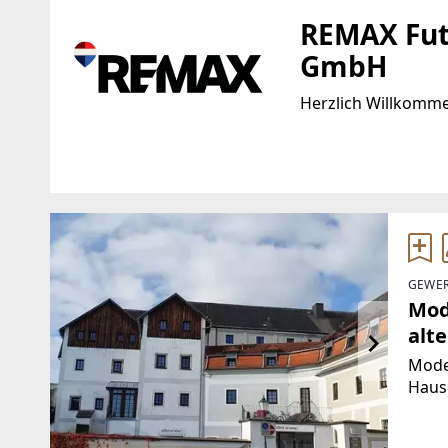
REMAX Fut
GmbH
Herzlich Willkomm
Standort
WEBSITE
https://www.remax.
Linzer Straße 11
4470 Enns
EMAIL
GEWER
w.petermair@remax
Mod
alt
Moder
Haus.
geeig
Büro,