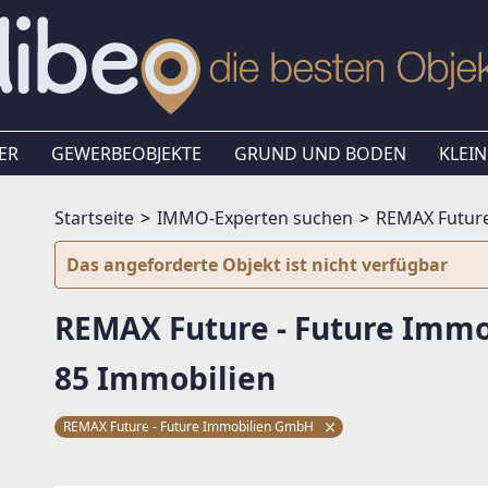
ER
GEWERBEOBJEKTE
GRUND UND BODEN
KLEIN
Startseite
IMMO-Experten suchen
REMAX Future
Das angeforderte Objekt ist nicht verfügbar
REMAX Future - Future Imm
85 Immobilien
REMAX Future - Future Immobilien GmbH