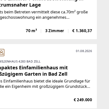
trumsnaher Lage
ts beim Betreten vermittelt diese ca.70m² große
geschosswohnung ein angenehmes
gefühl.Die großzügige, offen gestaltete Wohn-
che mit direktem Zugang zur Dachterrasse bildet
70 m²
3 Zimmer
€ 1.360,37
ittelpunkt der Wohnung und schafft ein
adendes
01.08.2026
MILIENHAUS 4283 BAD ZELL
paktes Einfamilienhaus mit
ßzügigem Garten in Bad Zell
s Einfamilienhaus bietet die ideale Grundlage für
 die ein Eigenheim mit großzügigem Grundstück
otenzial zur individuellen Gestaltung suchen. Es
licht sich, die Immobilie nach den eigenen
€ 249.000
tellungen zu modernisieren und