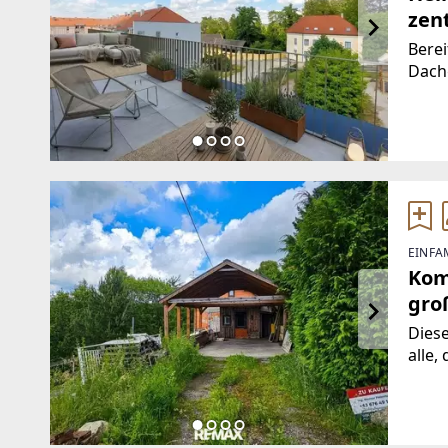
zen
Berei
Dach
Wohn
Esskü
den M
einl
EINFA
Kom
gro
Diese
alle,
und P
ermög
Vors