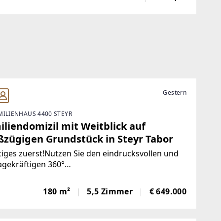
großen Glaselementen und im Untergeschoß
Gestern
MILIENHAUS 4400 STEYR
iliendomizil mit Weitblick auf
ßzügigen Grundstück in Steyr Tabor
iges zuerst!Nutzen Sie den eindrucksvollen und
agekräftigen 360°
durchgang!Allgemeinbeschreibung!In
nehmer Wohnlage von Steyr verbindet dieses
180 m²
5,5 Zimmer
€ 649.000
 großzügiges Platzangebot mit einem Umfeld ,
besonders Familien