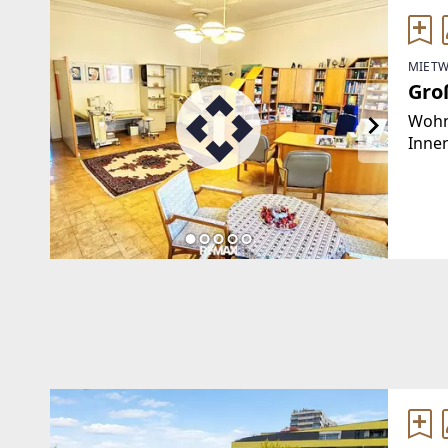
MIETW
Gro
Wohne
Innen
Arztp
April
Durc