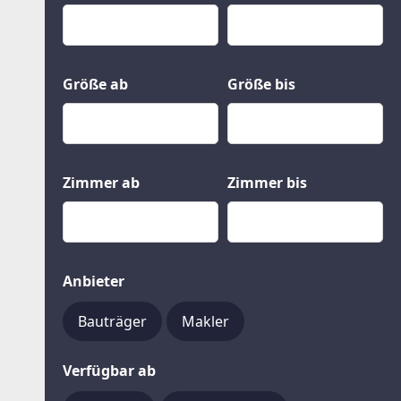
Kauf
Gewerbeobjekte
Miete
Grund und Boden
Mietkauf
Kleinobjekte
Größe ab
Größe bis
Zimmer ab
Zimmer bis
Anbieter
Bauträger
Makler
Verfügbar ab