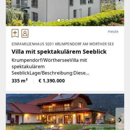
Heute
EINFAMILIENHAUS 9201 KRUMPENDORF AM WÖRTHER SEE
Villa mit spektakulärem Seeblick
Krumpendorf/WörtherseeVilla mit
spektakulärem
SeeblickLage/Beschreibung:Diese
außergewöhnliche Villa in Krumpendorf am
335 m²
€ 1.390.000
Wörthersee vereint großzügiges Wohnen,
exklusive Ausstattung und eine unvergleichliche
Aussicht in einer der begehrtesten