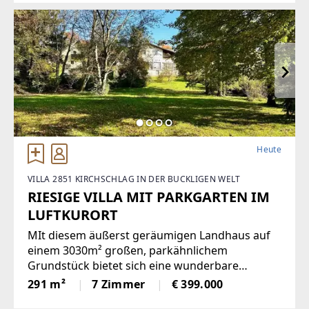
rund 185 m² Wohnfläche überzeugt durch eine
klare
Heute
VILLA 2851 KIRCHSCHLAG IN DER BUCKLIGEN WELT
RIESIGE VILLA MIT PARKGARTEN IM
LUFTKURORT
MIt diesem äußerst geräumigen Landhaus auf
einem 3030m² großen, parkähnlichem
Grundstück bietet sich eine wunderbare
Gelegenheit, ein einmaliges Domizil in der
291 m²
7 Zimmer
€ 399.000
beliebten Gemeinde Krumbach zu schaffen!Das