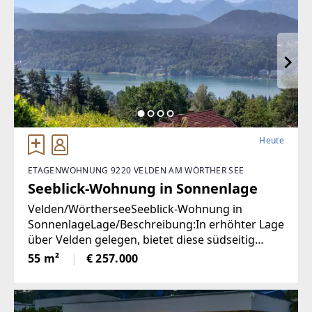
Heute
ETAGENWOHNUNG 9220 VELDEN AM WÖRTHER SEE
Seeblick-Wohnung in Sonnenlage
Velden/WörtherseeSeeblick-Wohnung in
SonnenlageLage/Beschreibung:In erhöhter Lage
über Velden gelegen, bietet diese südseitig
ausgerichtete Wohnung angenehme
55 m²
€ 257.000
Lichtverhältnisse und einen schönen Blick auf
den Wörthersee. Die Immobilie präsentiert