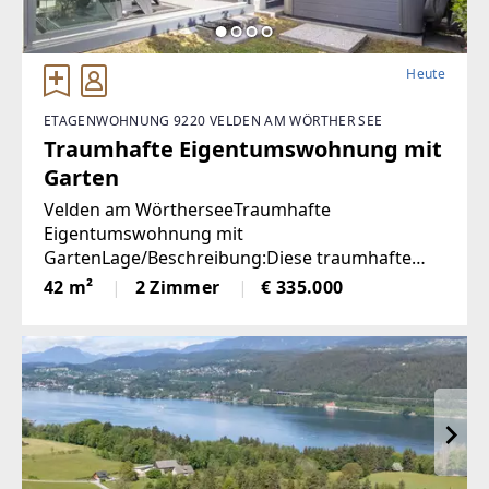
Heute
ETAGENWOHNUNG 9220 VELDEN AM WÖRTHER SEE
Traumhafte Eigentumswohnung mit
Garten
Velden am WörtherseeTraumhafte
Eigentumswohnung mit
GartenLage/Beschreibung:Diese traumhafte
Gartenwohnung liegt nur 800 Meter vom
42 m²
2 Zimmer
€ 335.000
Zentrum Veldens entfernt und bietet eine
perfekte Kombination aus Ruhe und Nähe zum
Zentrum. Dank der westlichen