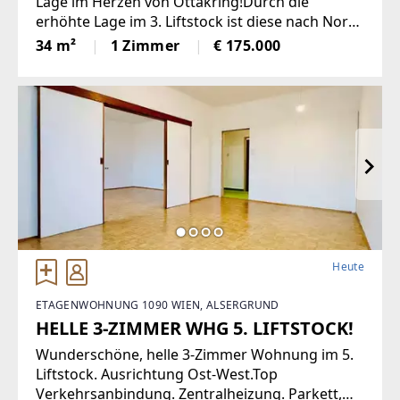
Lage im Herzen von Ottakring!Durch die
erhöhte Lage im 3. Liftstock ist diese nach Nord
und Süd ausgerichtete Wohnung sehr hell und
34 m²
1 Zimmer
€ 175.000
bietet eine angenehme Wohnatmosphäre. Sie
verfügt über eine moderne Einbauküche,
Heute
ETAGENWOHNUNG 1090 WIEN, ALSERGRUND
HELLE 3-ZIMMER WHG 5. LIFTSTOCK!
Wunderschöne, helle 3-Zimmer Wohnung im 5.
Liftstock. Ausrichtung Ost-West.Top
Verkehrsanbindung. Zentralheizung. Parkett,