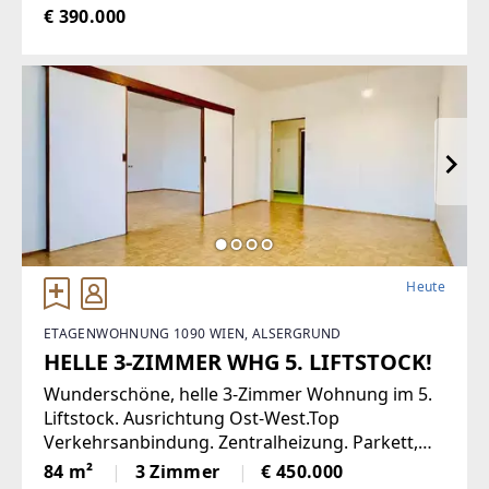
bietet eine Vielzahl von Nutzungsmöglichkeiten
€ 390.000
wie zum Beispiel Restaurant der gehobenen
Gastronomie, traditionelles Gasthaus
Heute
ETAGENWOHNUNG 1090 WIEN, ALSERGRUND
HELLE 3-ZIMMER WHG 5. LIFTSTOCK!
Wunderschöne, helle 3-Zimmer Wohnung im 5.
Liftstock. Ausrichtung Ost-West.Top
Verkehrsanbindung. Zentralheizung. Parkett,
Jalousien, Abstellraum. Kellerabteil.Diese
84 m²
3 Zimmer
€ 450.000