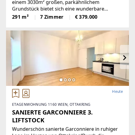
einem 3030m² großen, parkähnlichem
Grundstück bietet sich eine wunderbare
Gelegenheit, ein einmaliges Domizil in der
291 m²
7 Zimmer
€ 379.000
beliebten Gemeinde Krumbach zu schaffen!Das
1972 in Ziegelbauweise errichtete Haus
Heute
ETAGENWOHNUNG 1160 WIEN, OTTAKRING
SANIERTE GARCONNIERE 3.
LIFTSTOCK
Wunderschön sanierte Garconniere in ruhiger