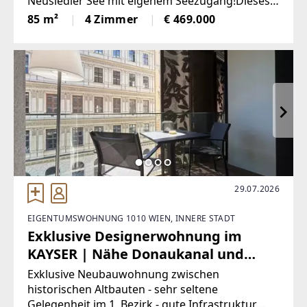
Neusiedler See mit eigenem Seezugang!Dieses
charmante Strandhaus bietet Ihnen nicht nur
85 m²
4 Zimmer
€ 469.000
ein Zuhause, sondern auch eine Lebensqualität,
die in dieser Region ihresgleichen
29.07.2026
EIGENTUMSWOHNUNG 1010 WIEN, INNERE STADT
Exklusive Designerwohnung im
KAYSER | Nähe Donaukanal und
Schottentring (U2,U4) | Loggia
Exklusive Neubauwohnung zwischen
historischen Altbauten - sehr seltene
Gelegenheit im 1. Bezirk - gute Infrastruktur