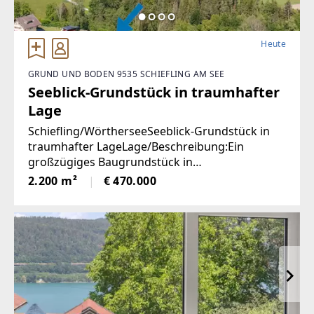
Heute
GRUND UND BODEN 9535 SCHIEFLING AM SEE
Seeblick-Grundstück in traumhafter
Lage
Schiefling/WörtherseeSeeblick-Grundstück in
traumhafter LageLage/Beschreibung:Ein
großzügiges Baugrundstück in
außergewöhnlich ruhiger Aussichtslage mit
2.200 m²
€ 470.000
beeindruckendem Weitblick über den
Wörthersee und die umliegende
Naturlandschaft.