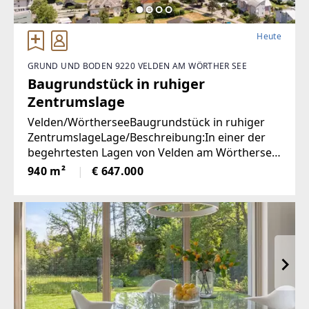
Heute
GRUND UND BODEN 9220 VELDEN AM WÖRTHER SEE
Baugrundstück in ruhiger
Zentrumslage
Velden/WörtherseeBaugrundstück in ruhiger
ZentrumslageLage/Beschreibung:In einer der
begehrtesten Lagen von Velden am Wörthersee
befindet sich dieses ca. 940 m² große
940 m²
€ 647.000
Grundstück, das mit seiner ruhigen und
dennoch zentralen Lage überzeugt.