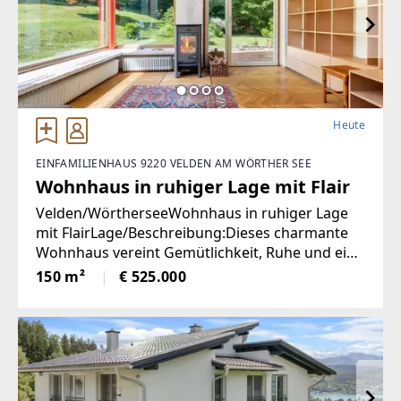
Heute
EINFAMILIENHAUS 9220 VELDEN AM WÖRTHER SEE
Wohnhaus in ruhiger Lage mit Flair
Velden/WörtherseeWohnhaus in ruhiger Lage
mit FlairLage/Beschreibung:Dieses charmante
Wohnhaus vereint Gemütlichkeit, Ruhe und eine
hohe Lebensqualität in unmittelbarer Nähe zum
150 m²
€ 525.000
Zentrum von Velden. Eingebettet in eine
angenehme Wohnumgebung