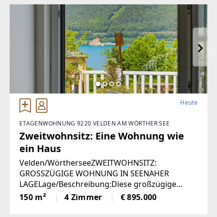
1972 in Ziegelbauweise errichtete Haus
Heute
ETAGENWOHNUNG 9220 VELDEN AM WÖRTHER SEE
Zweitwohnsitz: Eine Wohnung wie
ein Haus
Velden/WörtherseeZWEITWOHNSITZ:
GROSSZÜGIGE WOHNUNG IN SEENAHER
LAGELage/Beschreibung:Diese großzügige
Wohnung vereint hohen Wohnkomfort mit
150 m²
4 Zimmer
€ 895.000
einer seltenen Zweitwohnsitzwidmung und
traumhaftem Ausblick. Auf rund 150 m²