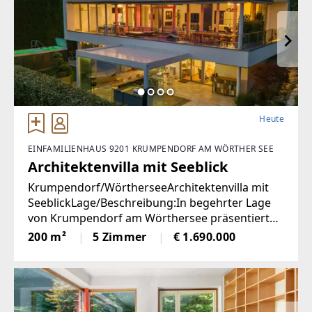
Heute
EINFAMILIENHAUS 9201 KRUMPENDORF AM WÖRTHER SEE
Architektenvilla mit Seeblick
Krumpendorf/WörtherseeArchitektenvilla mit
SeeblickLage/Beschreibung:In begehrter Lage
von Krumpendorf am Wörthersee präsentiert
sich diese herausragende Architekten-Villa als
200 m²
5 Zimmer
€ 1.690.000
ein wahres Refugium für Anspruchsvolle. Die im
Jahr 2010 erbaute