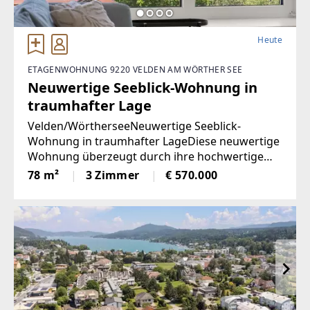
Heute
ETAGENWOHNUNG 9220 VELDEN AM WÖRTHER SEE
Neuwertige Seeblick-Wohnung in
traumhafter Lage
Velden/WörtherseeNeuwertige Seeblick-
Wohnung in traumhafter LageDiese neuwertige
Wohnung überzeugt durch ihre hochwertige
Ausstattung, durchdachte Raumaufteilung und
78 m²
3 Zimmer
€ 570.000
einen eindrucksvollen Blick auf den Wörthersee.
Auf rund 78 m² Wohnfläche