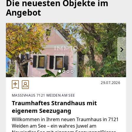
Die neuesten Objekte im
WEBSITE
Angebot
https://www.remax.at/de/ib/remax-immopartner-1-
schwaz
EMAIL
ae@remax-immopartner.at
29.07.2026
MASSIVHAUS 7121 WEIDEN AM SEE
Traumhaftes Strandhaus mit
eigenem Seezugang
Willkommen in Ihrem neuen Traumhaus in 7121
Weiden am See – ein wahres Juwel am