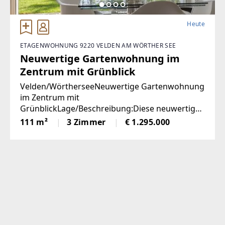
Heute
ETAGENWOHNUNG 9220 VELDEN AM WÖRTHER SEE
Neuwertige Gartenwohnung im
Zentrum mit Grünblick
Velden/WörtherseeNeuwertige Gartenwohnung
im Zentrum mit
GrünblickLage/Beschreibung:Diese neuwertige
Gartenwohnung vereint zentrales Wohnen mit
111 m²
3 Zimmer
€ 1.295.000
einer außergewöhnlich ruhigen Lage im Herzen
von Velden am Wörthersee. Sämtliche
infrastrukturellen