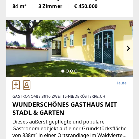
Jalousien, Abstellraum. Kellerabteil.Diese
84 m²
3 Zimmer
€ 450.000
lichtdurchflutete Etagenwohnung bietet
reichlich Platz auf einer Wohnfläche von
Heute
GASTRONOMIE 3910 ZWETTL-NIEDERÖSTERREICH
WUNDERSCHÖNES GASTHAUS MIT
STADL & GARTEN
Dieses äußerst gepflegte und populäre
Gastronomieobjekt auf einer Grundstücksfläche
von 838m² in einer Ortsrandlage im Waldviertel