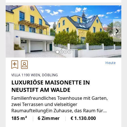
verfügt über eine moderne Einbauküche,
Heute
VILLA 1190 WIEN, DÖBLING
LUXURIÖSE MAISONETTE IN
NEUSTIFT AM WALDE
Familienfreundliches Townhouse mit Garten,
zwei Terrassen und vielseitiger
RaumaufteilungEin Zuhause, das Raum für
Familie, Rückzug und gemeinsames Leben
185 m²
6 Zimmer
€ 1.130.000
schafft: Dieses grosszügige Townhouse mit