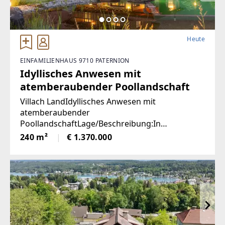
Heute
EINFAMILIENHAUS 9710 PATERNION
Idyllisches Anwesen mit
atemberaubender Poollandschaft
Villach LandIdyllisches Anwesen mit
atemberaubender
PoollandschaftLage/Beschreibung:In
traumhafter Lage von Feffernitz präsentiert sich
240 m²
€ 1.370.000
dieses außergewöhnliche Anwesen als wahres
Refugium für Ruhe- und Naturliebhaber.
Eingebettet in eine