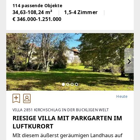
LeopoldQuartier Natur, Urbanität und höchste
114 passende Objekte
Lebensqualität. Stephansdom, Kärntner Straße
34,63-108,24 m²
1,5-4 Zimmer
und die kulinarischen Hotspots des
€ 346.000-1.251.000
Servitenviertels
Heute
VILLA 2851 KIRCHSCHLAG IN DER BUCKLIGEN WELT
RIESIGE VILLA MIT PARKGARTEN IM
LUFTKURORT
MIt diesem äußerst geräumigen Landhaus auf