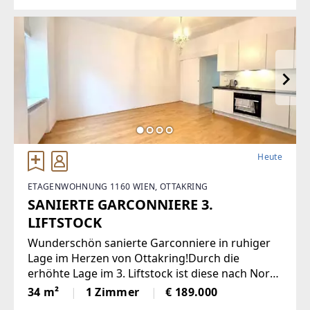
Gastronomie, traditionelles Gasthaus
Heute
ETAGENWOHNUNG 1160 WIEN, OTTAKRING
SANIERTE GARCONNIERE 3.
LIFTSTOCK
Wunderschön sanierte Garconniere in ruhiger
Lage im Herzen von Ottakring!Durch die
erhöhte Lage im 3. Liftstock ist diese nach Nord
und Süd ausgerichtete Wohnung sehr hell und
34 m²
1 Zimmer
€ 189.000
bietet eine angenehme Wohnatmosphäre. Sie