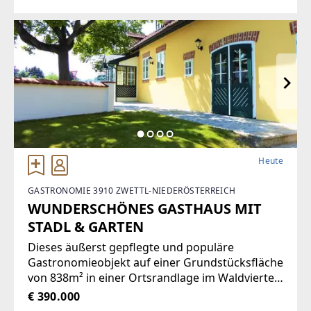
lichtdurchflutete Etagenwohnung bietet
reichlich Platz auf einer Wohnfläche von
Heute
GASTRONOMIE 3910 ZWETTL-NIEDERÖSTERREICH
WUNDERSCHÖNES GASTHAUS MIT
STADL & GARTEN
Dieses äußerst gepflegte und populäre
Gastronomieobjekt auf einer Grundstücksfläche
von 838m² in einer Ortsrandlage im Waldviertel
bietet eine Vielzahl von Nutzungsmöglichkeiten
€ 390.000
wie zum Beispiel Restaurant der gehobenen