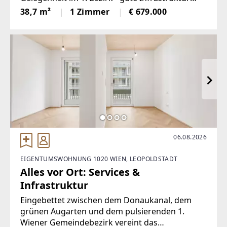
und hochwertiges Design - diese Immobilie
38,7 m²
1 Zimmer
€ 679.000
bietet eine perfekte Kombination.IM
HISTORISCHEN ERSTEN BEZIRK WIENS
06.08.2026
EIGENTUMSWOHNUNG 1020 WIEN, LEOPOLDSTADT
Alles vor Ort: Services &
Infrastruktur
Eingebettet zwischen dem Donaukanal, dem
grünen Augarten und dem pulsierenden 1.
Wiener Gemeindebezirk vereint das