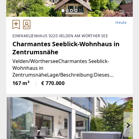
Heute
EINFAMILIENHAUS 9220 VELDEN AM WÖRTHER SEE
Charmantes Seeblick-Wohnhaus in
Zentrumsnähe
Velden/WörtherseeCharmantes Seeblick-
Wohnhaus in
ZentrumsnäheLage/Beschreibung:Dieses
charmante Wohnhaus aus den 1950er-Jahren
167 m²
€ 770.000
vereint eine hervorragende Aussichtslage mit
viel Potenzial zur Verwirklichung individueller
Wohnideen. Dank