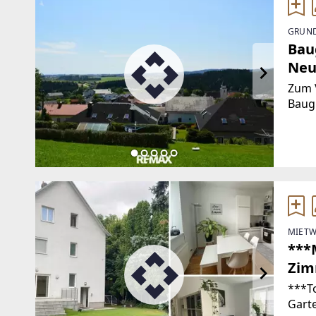
GRUND
Bau
Neu
Zum V
Baugr
Mühl
befin
schön
Beba
MIETW
***
Zim
am 
***T
Gart