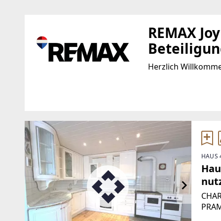
REMAX Joy 
Beteiligu
Herzlich Willkomm
Standort
WEBSITE
https://www.remax.a
Hauptstraße 69
4020 Linz
EMAIL
HAUS 
eisinger@remax-joy
Haus
nut
CHAR
PRAMV
gesch