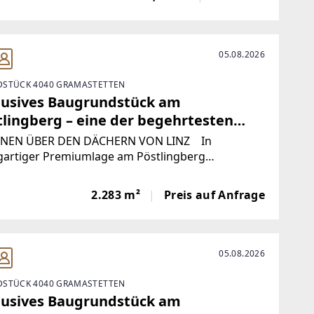
.Alberndorf bietet als Gemeinde jegliche
struktur des
05.08.2026
STÜCK 4040 GRAMASTETTEN
lusives Baugrundstück am
tlingberg – eine der begehrtesten
nlagen von Linz!
EN ÜBER DEN DÄCHERN VON LINZ In
igartiger Premiumlage am Pöstlingberg
ntiert sich dieses außergewöhnliche
undstück als seltene Gelegenheit für
2.283 m²
Preis auf Anfrage
uchsvolle Eigennutzer,
05.08.2026
STÜCK 4040 GRAMASTETTEN
lusives Baugrundstück am