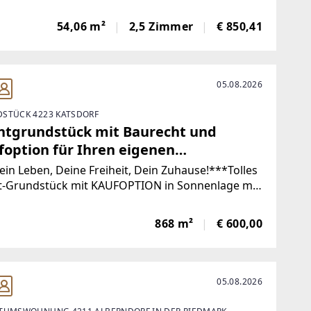
2026 möglich!!!Sie wollten schon immer in einem
en, feinen Wohnobjekt leben, dann sind Sie hier
54,06 m²
2,5 Zimmer
€ 850,41
 richtig!Eine perfekte
05.08.2026
STÜCK 4223 KATSDORF
htgrundstück mit Baurecht und
foption für Ihren eigenen
ntraum!
in Leben, Deine Freiheit, Dein Zuhause!***Tolles
t-Grundstück mit KAUFOPTION in Sonnenlage mit
blick!Das hier angebotene Grundstück wird mit
chtsvertrag 10 - 15 Jahre verpachtet und kann zu
868 m²
€ 600,00
 späteren Zeitpunkt gekauft
05.08.2026