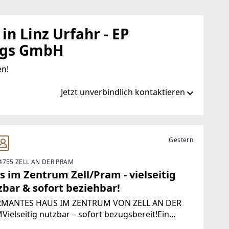
in Linz Urfahr - EP
ngs GmbH
en!
Jetzt unverbindlich kontaktieren
t/de/ib/remax-joy-in-linz-urfahr
Gestern
4755 ZELL AN DER PRAM
.at
 im Zentrum Zell/Pram - vielseitig
zbar & sofort beziehbar!
MANTES HAUS IM ZENTRUM VON ZELL AN DER
ielseitig nutzbar – sofort bezugsbereit!Ein
ichtsträchtiges Haus mit Charme und Potenzial –