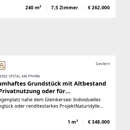
 für Menschen mit Platzbedarf, kreativen Ideen
240 m²
7,5 Zimmer
€ 262.000
 einfach dem Wunsch nach einem besonderen
Gestern
4582 SPITAL AM PYHRN
umhaftes Grundstück mit Altbestand
 Privatnutzung oder für
jektentwickler - Konzept vorhanden
ogenplatz nahe dem Gleinkersee: Individuelles
lück oder renditestarkes ProjektNaturidylle
t grenzenloses Potenzial. In unmittelbarer Nähe
alerischen Gleinkersee bietet dieses einzigartige
1 m²
€ 348.000
stück die seltene Gelegenheit,