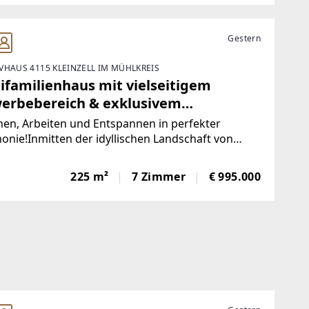
Gestern
VHAUS 4115 KLEINZELL IM MÜHLKREIS
ifamilienhaus mit vielseitigem
erbebereich & exklusivem
lnesshaus
en, Arbeiten und Entspannen in perfekter
nie!Inmitten der idyllischen Landschaft von
zell präsentiert sich diese Liegenschaft mit ca. 1
rundstücksfläche als außergewöhnliches
225 m²
7 Zimmer
€ 995.000
ble mit vielfältigen Nutzungsmöglichkeiten und