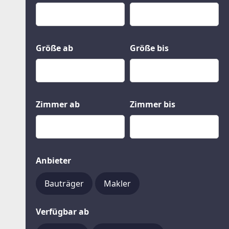
Kauf
Gewerbeobjekte
Miete
Grund und Boden
Mietkauf
Kleinobjekte
Größe ab
Größe bis
Zimmer ab
Zimmer bis
Anbieter
Bauträger
Makler
Verfügbar ab