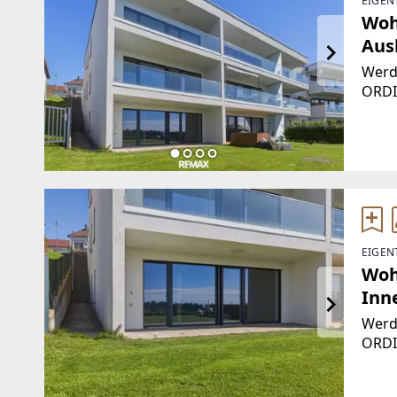
EIGEN
Woh
Aus
Werde
ORDI
Gest
liegt
Alpen
Infra
EIGEN
Woh
Inn
Werde
ORDI
Gest
liegt