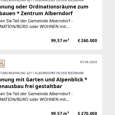
TUMSWOHNUNG 4211 ALBERNDORF IN DER RIEDMARK
nung oder Ordinationsräume zum
bauen * Zentrum Alberndorf
n Sie Teil der Gemeinde Alberndorf -
NATION/BÜRO oder WOHNEN mit
altungsfreiheitLAGEDiese moderne Wohnanlage
 im Zentrum von Alberndorf mit Blick in die
99,57 m²
€ 260.000
.Alberndorf bietet als Gemeinde jegliche
struktur des
05.08.2026
TUMSWOHNUNG 4211 ALBERNDORF IN DER RIEDMARK
nung mit Garten und Alpenblick *
enausbau frei gestaltbar
n Sie Teil der Gemeinde Alberndorf -
NATION/BÜRO oder WOHNEN mit
altungsfreiheitLAGEDiese moderne Wohnanlage
 im Zentrum von Alberndorf mit Blick in die
99,57 m²
€ 270.000