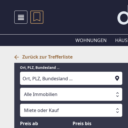
WOHNUNGEN
HÄUS
Zurück zur Trefferliste
Ort, PLZ, Bundesland ...
Alle Immobilien
Alle Immobilien
Miete oder Kauf
Suche läuft
Wohnungen
Miete oder Kauf
Preis ab
Preis bis
Häuser