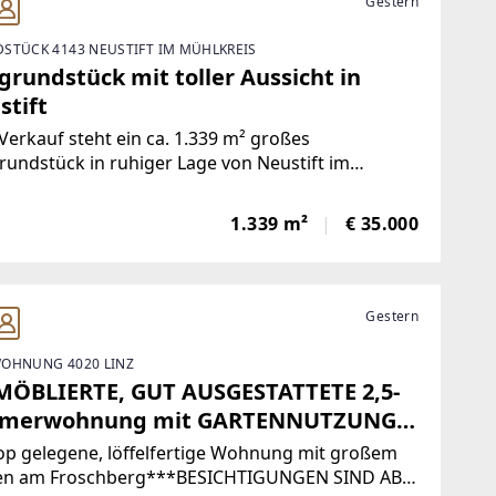
Gestern
STÜCK 4143 NEUSTIFT IM MÜHLKREIS
grundstück mit toller Aussicht in
stift
erkauf steht ein ca. 1.339 m² großes
undstück in ruhiger Lage von Neustift im
kreis. Das als Wohngebiet gewidmete Grundstück
det sich in leichter Südhanglage und bietet einen
1.339 m²
€ 35.000
en Ausblick auf die umliegende Natur.Die
uung
Gestern
OHNUNG 4020 LINZ
MÖBLIERTE, GUT AUSGESTATTETE 2,5-
merwohnung mit GARTENNUTZUNG
FROSCHBERG! inkl. BK/HK/Strom***
op gelegene, löffelfertige Wohnung mit großem
en am Froschberg***BESICHTIGUNGEN SIND AB