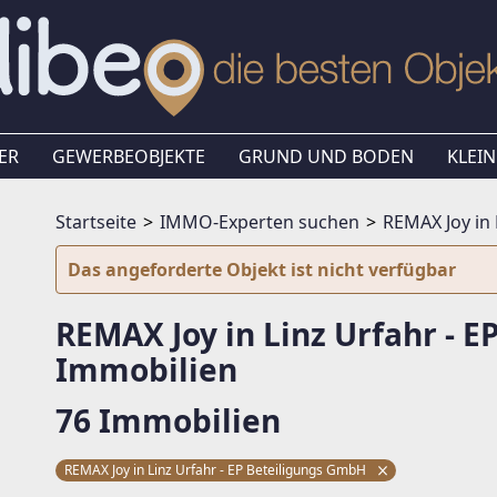
ER
GEWERBEOBJEKTE
GRUND UND BODEN
KLEIN
Startseite
IMMO-Experten suchen
REMAX Joy in 
Das angeforderte Objekt ist nicht verfügbar
REMAX Joy in Linz Urfahr - 
Immobilien
76 Immobilien
REMAX Joy in Linz Urfahr - EP Beteiligungs GmbH