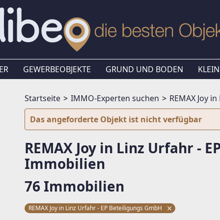
ER
GEWERBEOBJEKTE
GRUND UND BODEN
KLEIN
Startseite
IMMO-Experten suchen
REMAX Joy in 
Das angeforderte Objekt ist nicht verfügbar
REMAX Joy in Linz Urfahr - 
Immobilien
76 Immobilien
REMAX Joy in Linz Urfahr - EP Beteiligungs GmbH