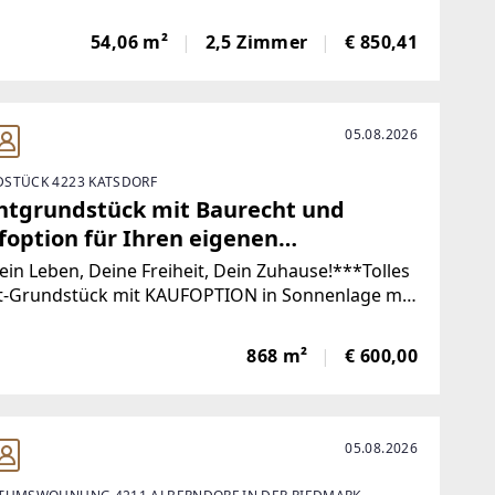
2026 möglich!!!Sie wollten schon immer in einem
en, feinen Wohnobjekt leben, dann sind Sie hier
54,06 m²
2,5 Zimmer
€ 850,41
 richtig!Eine perfekte
05.08.2026
STÜCK 4223 KATSDORF
htgrundstück mit Baurecht und
foption für Ihren eigenen
ntraum!
in Leben, Deine Freiheit, Dein Zuhause!***Tolles
t-Grundstück mit KAUFOPTION in Sonnenlage mit
blick!Das hier angebotene Grundstück wird mit
chtsvertrag 10 - 15 Jahre verpachtet und kann zu
868 m²
€ 600,00
 späteren Zeitpunkt gekauft
05.08.2026