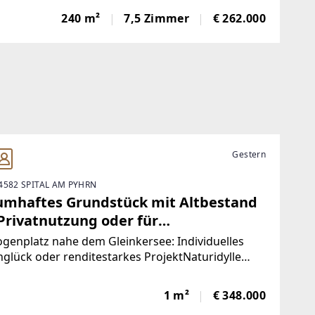
 für Menschen mit Platzbedarf, kreativen Ideen
240 m²
7,5 Zimmer
€ 262.000
 einfach dem Wunsch nach einem besonderen
Gestern
4582 SPITAL AM PYHRN
umhaftes Grundstück mit Altbestand
 Privatnutzung oder für
jektentwickler - Konzept vorhanden
ogenplatz nahe dem Gleinkersee: Individuelles
lück oder renditestarkes ProjektNaturidylle
t grenzenloses Potenzial. In unmittelbarer Nähe
alerischen Gleinkersee bietet dieses einzigartige
1 m²
€ 348.000
stück die seltene Gelegenheit,