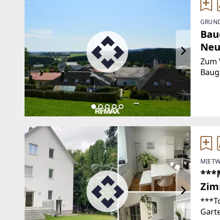
GRUND
Bau
Neu
Zum V
Baugr
Mühl
befin
schön
Beba
MIETW
***
Zim
am 
***T
Gart