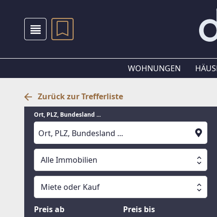
WOHNUNGEN
HÄUS
Zurück zur Trefferliste
Ort, PLZ, Bundesland ...
Alle Immobilien
Alle Immobilien
Miete oder Kauf
Suche läuft
Wohnungen
Miete oder Kauf
Preis ab
Preis bis
Häuser