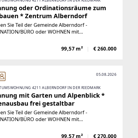
TUMSWOHNUNG 4211 ALBERNDORF IN DER RIEDMARK
nung oder Ordinationsräume zum
bauen * Zentrum Alberndorf
n Sie Teil der Gemeinde Alberndorf -
NATION/BÜRO oder WOHNEN mit
altungsfreiheitLAGEDiese moderne Wohnanlage
 im Zentrum von Alberndorf mit Blick in die
99,57 m²
€ 260.000
.Alberndorf bietet als Gemeinde jegliche
struktur des
05.08.2026
TUMSWOHNUNG 4211 ALBERNDORF IN DER RIEDMARK
nung mit Garten und Alpenblick *
enausbau frei gestaltbar
n Sie Teil der Gemeinde Alberndorf -
NATION/BÜRO oder WOHNEN mit
altungsfreiheitLAGEDiese moderne Wohnanlage
 im Zentrum von Alberndorf mit Blick in die
99,57 m²
€ 270.000