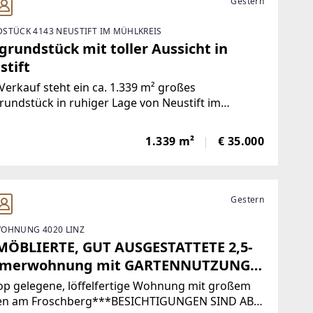
Gestern
STÜCK 4143 NEUSTIFT IM MÜHLKREIS
grundstück mit toller Aussicht in
stift
erkauf steht ein ca. 1.339 m² großes
undstück in ruhiger Lage von Neustift im
kreis. Das als Wohngebiet gewidmete Grundstück
det sich in leichter Südhanglage und bietet einen
1.339 m²
€ 35.000
en Ausblick auf die umliegende Natur.Die
uung
Gestern
OHNUNG 4020 LINZ
MÖBLIERTE, GUT AUSGESTATTETE 2,5-
merwohnung mit GARTENNUTZUNG
FROSCHBERG! inkl. BK/HK/Strom***
op gelegene, löffelfertige Wohnung mit großem
en am Froschberg***BESICHTIGUNGEN SIND AB