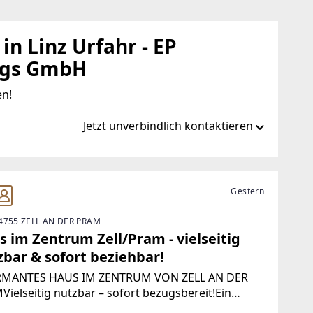
in Linz Urfahr - EP
ngs GmbH
en!
Jetzt unverbindlich kontaktieren
t/de/ib/remax-joy-in-linz-urfahr
Gestern
4755 ZELL AN DER PRAM
.at
 im Zentrum Zell/Pram - vielseitig
zbar & sofort beziehbar!
MANTES HAUS IM ZENTRUM VON ZELL AN DER
ielseitig nutzbar – sofort bezugsbereit!Ein
ichtsträchtiges Haus mit Charme und Potenzial –