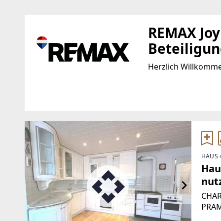
REMAX Joy 
Beteiligu
Herzlich Willkomm
Standort
WEBSITE
https://www.remax.a
Hauptstraße 69
4020 Linz
EMAIL
HAUS 
eisinger@remax-joy
Haus
nut
CHAR
PRAMV
gesch