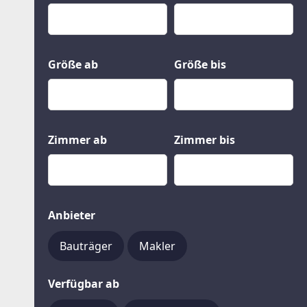
Kauf
Gewerbeobjekte
Miete
Grund und Boden
Mietkauf
Kleinobjekte
Größe ab
Größe bis
Zimmer ab
Zimmer bis
Anbieter
Bauträger
Makler
Verfügbar ab