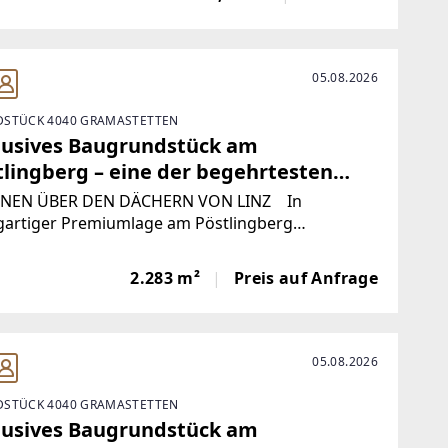
.Alberndorf bietet als Gemeinde jegliche
struktur des
05.08.2026
STÜCK 4040 GRAMASTETTEN
lusives Baugrundstück am
tlingberg – eine der begehrtesten
nlagen von Linz!
EN ÜBER DEN DÄCHERN VON LINZ In
igartiger Premiumlage am Pöstlingberg
ntiert sich dieses außergewöhnliche
undstück als seltene Gelegenheit für
2.283 m²
Preis auf Anfrage
uchsvolle Eigennutzer,
05.08.2026
STÜCK 4040 GRAMASTETTEN
lusives Baugrundstück am