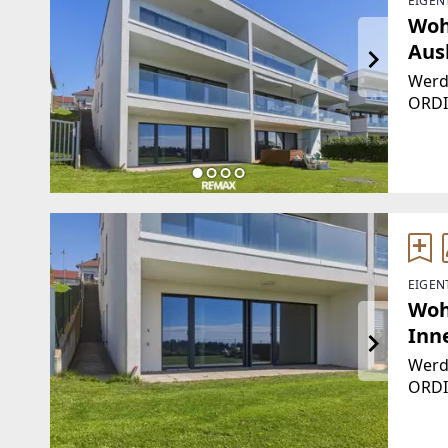
EIGEN
Woh
Aus
Werde
ORDI
Gest
liegt
Alpen
Infra
EIGEN
Woh
Inn
Werde
ORDI
Gest
liegt