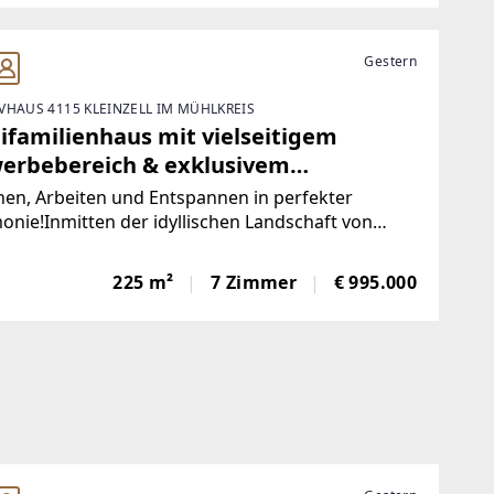
Gestern
VHAUS 4115 KLEINZELL IM MÜHLKREIS
ifamilienhaus mit vielseitigem
erbebereich & exklusivem
lnesshaus
en, Arbeiten und Entspannen in perfekter
nie!Inmitten der idyllischen Landschaft von
zell präsentiert sich diese Liegenschaft mit ca. 1
rundstücksfläche als außergewöhnliches
225 m²
7 Zimmer
€ 995.000
ble mit vielfältigen Nutzungsmöglichkeiten und