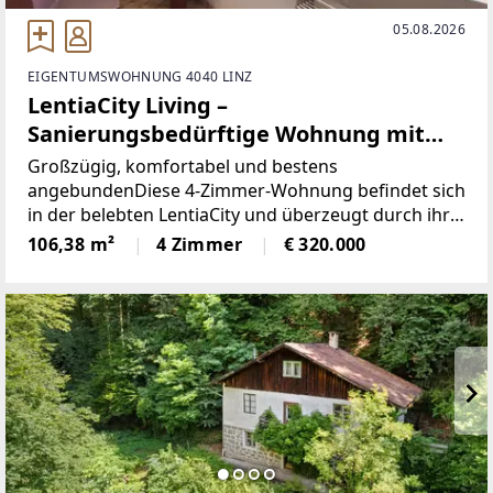
05.08.2026
EIGENTUMSWOHNUNG 4040 LINZ
LentiaCity Living –
Sanierungsbedürftige Wohnung mit
Potenzial
Großzügig, komfortabel und bestens
angebundenDiese 4-Zimmer-Wohnung befindet sich
in der belebten LentiaCity und überzeugt durch ihre
praktische Raumaufteilung sowie ihre
106,38 m²
4 Zimmer
€ 320.000
ausgezeichnete Infrastruktur. Der großzügige
Wohnbereich, die separate Küche