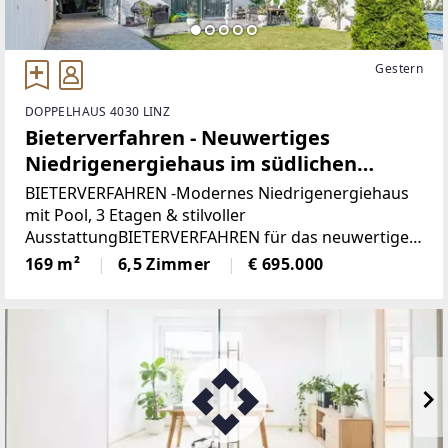
Gestern
DOPPELHAUS 4030 LINZ
Bieterverfahren - Neuwertiges
Niedrigenergiehaus im südlichen
Speckgürtel von Linz
BIETERVERFAHREN -Modernes Niedrigenergiehaus
mit Pool, 3 Etagen & stilvoller
AusstattungBIETERVERFAHREN für das neuwertige
Doppelhaushälfte überzeugt auf ca. 169 m²
169 m²
6,5 Zimmer
€ 695.000
Wohnfläche auf drei Ebenen,hochwertiger
Ausstattung, edlem Design und einem