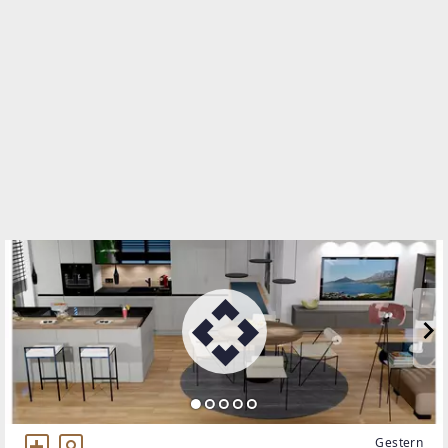
Mozartstraße 11
4020 Linz
WEBSITE
https://www.remax.at/de/ib/remax-partners-linz
EMAIL
s.bortz@remax-partners.at
Gestern