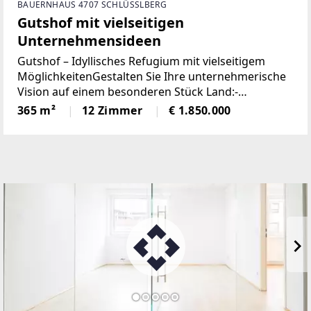
BAUERNHAUS 4707 SCHLÜSSLBERG
Gutshof mit vielseitigen
Unternehmensideen
Gutshof – Idyllisches Refugium mit vielseitigem
MöglichkeitenGestalten Sie Ihre unternehmerische
Vision auf einem besonderen Stück Land:-
Pferdehaltung (Bewilligung vorhanden)-
365 m²
12 Zimmer
€ 1.850.000
Gastronomie (Gastroküche, Bar und Räumlichkeiten
vorhanden)-