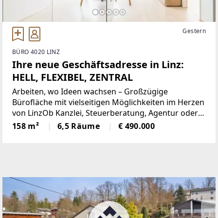
Gestern
BÜRO 4020 LINZ
Ihre neue Geschäftsadresse in Linz:
HELL, FLEXIBEL, ZENTRAL
Arbeiten, wo Ideen wachsen – Großzügige
Bürofläche mit vielseitigen Möglichkeiten im Herzen
von LinzOb Kanzlei, Steuerberatung, Agentur oder
Beratungsunternehmen – diese helle Bürofläche
158 m²
6,5 Räume
€ 490.000
bietet mit rund 158 m² den perfekten Rahmen für
professionelles