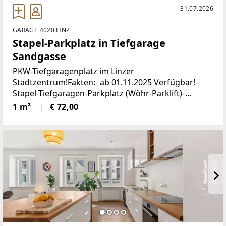
31.07.2026
GARAGE 4020 LINZ
Stapel-Parkplatz in Tiefgarage
Sandgasse
PKW-Tiefgaragenplatz im Linzer
Stadtzentrum!Fakten:- ab 01.11.2025 Verfügbar!-
Stapel-Tiefgaragen-Parkplatz (Wöhr-Parklift)-
Elektrisches Tor- Fernbedienung- PKW-Höhe 1,50
1 m²
€ 72,00
Meter- PKW-Länge 5,00 Meter- PKW-Breit 1,90