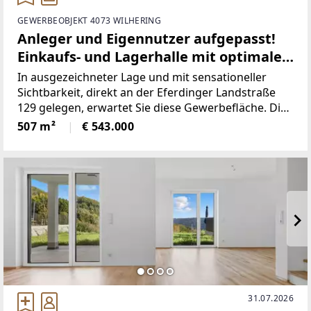
GEWERBEOBJEKT 4073 WILHERING
Anleger und Eigennutzer aufgepasst!
Einkaufs- und Lagerhalle mit optimaler
Sichtbarkeit (Top 4)
In ausgezeichneter Lage und mit sensationeller
Sichtbarkeit, direkt an der Eferdinger Landstraße
129 gelegen, erwartet Sie diese Gewerbefläche. Die
ehemals als Lebensmittelgeschäft geführte
507 m²
€ 543.000
Verkaufshalle beherbergt heute ein kleines
Unternehmen mit Büro-
31.07.2026