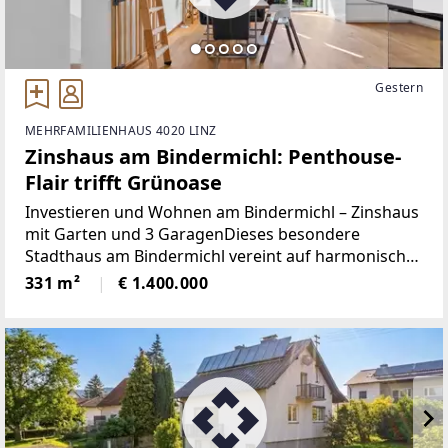
Gestern
MEHRFAMILIENHAUS 4020 LINZ
Zinshaus am Bindermichl: Penthouse-
Flair trifft Grünoase
Investieren und Wohnen am Bindermichl – Zinshaus
mit Garten und 3 GaragenDieses besondere
Stadthaus am Bindermichl vereint auf harmonische
Weise attraktives Investment mit hochwertigem
331 m²
€ 1.400.000
Wohnen. Während die 2 Einheiten im Erdgeschoß
und im 1. Obergeschoß