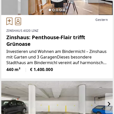
Gestern
ZINSHAUS 4020 LINZ
Zinshaus: Penthouse-Flair trifft
Grünoase
Investieren und Wohnen am Bindermichl – Zinshaus
mit Garten und 3 GaragenDieses besondere
Stadthaus am Bindermichl vereint auf harmonische
Weise attraktives Investment mit hochwertigem
440 m²
€ 1.400.000
Wohnen. Während die 2 Einheiten im Erdgeschoß
und im 1. Obergeschoß