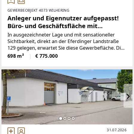
GEWERBEOBJEKT 4073 WILHERING
Anleger und Eigennutzer aufgepasst!
Büro- und Geschäftsfläche mit
optimaler Sichtbarkeit (Top 3+4)
In ausgezeichneter Lage und mit sensationeller
Sichtbarkeit, direkt an der Eferdinger Landstraße
129 gelegen, erwartet Sie diese Gewerbefläche. Die
ehemals als Lebensmittelgeschäft geführte
698 m²
€ 775.000
Verkaufshalle beherbergt heute ein kleines
Unternehmen mit Büro-
31.07.2026