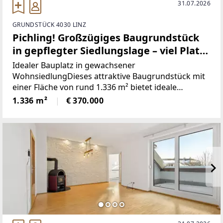
31.07.2026
GRUNDSTÜCK 4030 LINZ
Pichling! Großzügiges Baugrundstück
in gepflegter Siedlungslage – viel Platz
für Ihr Traumhaus
Idealer Bauplatz in gewachsener
WohnsiedlungDieses attraktive Baugrundstück mit
einer Fläche von rund 1.336 m² bietet ideale
Voraussetzungen für die Verwirklichung Ihres
1.336 m²
€ 370.000
persönlichen Wohntraums. Die großzügige
Grundstücksfläche eröffnet vielfältige