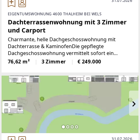
31.07.2026
EIGENTUMSWOHNUNG 4600 THALHEIM BEI WELS
Dachterrassenwohnung mit 3 Zimmer
und Carport
Charmante, helle Dachgeschosswohnung mit
Dachterrasse & KaminofenDie gepflegte
Dachgeschosswohnung vermittelt sofort ein
warmes Wohngefühl: Auf rund 77m² Wohnfläche
76,62 m²
3 Zimmer
€ 249.000
erwartet Sie ein großzügiges Wohnzimmer mit
gemütlichen Kaminofen und Zugang
31.07.2026