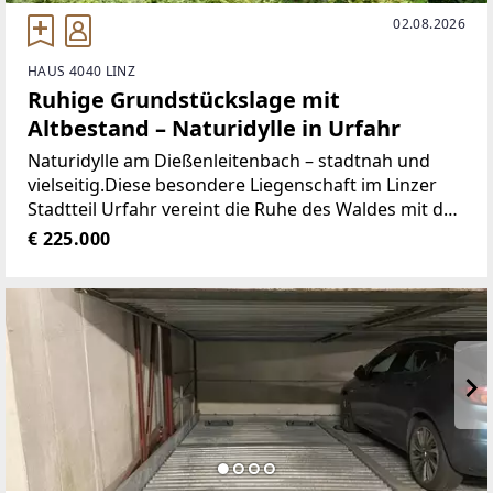
02.08.2026
HAUS 4040 LINZ
Ruhige Grundstückslage mit
Altbestand – Naturidylle in Urfahr
Naturidylle am Dießenleitenbach – stadtnah und
vielseitig.Diese besondere Liegenschaft im Linzer
Stadtteil Urfahr vereint die Ruhe des Waldes mit der
Nähe zur Stadt. Auf einer Gesamtfläche von ca.
€ 225.000
1.712 m² erwartet Sie dieses außergewöhnliche