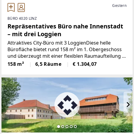
Gestern
BÜRO 4020 LINZ
Repräsentatives Büro nahe Innenstadt
– mit drei Loggien
Attraktives City-Büro mit 3 LoggienDiese helle
Bürofläche bietet rund 158 m² im 1. Obergeschoss
und überzeugt mit einer flexiblen Raumaufteilung in
6–7 Einheiten. Drei Loggien sorgen für zusätzlichen
158 m²
6,5 Räume
€ 1.304,07
Komfort und ein angenehmes Arbeitsumfeld. Die