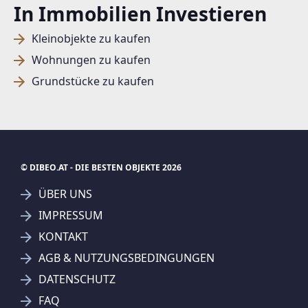
In Immobilien Investieren
Kleinobjekte zu kaufen
Wohnungen zu kaufen
Grundstücke zu kaufen
© DIBEO.AT - DIE BESTEN OBJEKTE 2026
ÜBER UNS
IMPRESSUM
KONTAKT
SUCHAGENT ANLEGEN FÜR DIE
AGB & NUTZUNGSBEDINGUNGEN
AKTUELLEN SUCHKRITERIEN
DATENSCHUTZ
REMAX Partners - BoHa Immobilien GmbH
FAQ