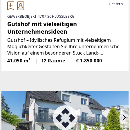
Gestern
GEWERBEOBJEKT 4707 SCHLÜSSLBERG
Gutshof mit vielseitigen
Unternehmensideen
Gutshof – Idyllisches Refugium mit vielseitigem
MöglichkeitenGestalten Sie Ihre unternehmerische
Vision auf einem besonderen Stück Land:-
Pferdehaltung (Bewilligung vorhanden)-
41.050 m²
12 Räume
€ 1.850.000
Gastronomie (Gastroküche, Bar und Räumlichkeiten
vorhanden)-