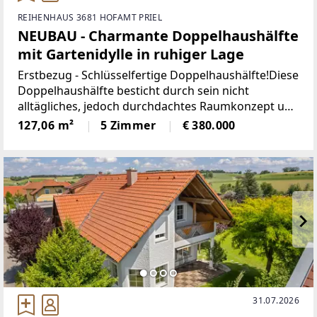
REIHENHAUS 3681 HOFAMT PRIEL
NEUBAU - Charmante Doppelhaushälfte
mit Gartenidylle in ruhiger Lage
Erstbezug - Schlüsselfertige Doppelhaushälfte!Diese
Doppelhaushälfte besticht durch sein nicht
alltägliches, jedoch durchdachtes Raumkonzept und
der beschaulichen Ruhelage.Sie sehnen sich nach
127,06 m²
5 Zimmer
€ 380.000
Ruhe in einer überschaubaren
Einfamilienhaussiedlung,
31.07.2026