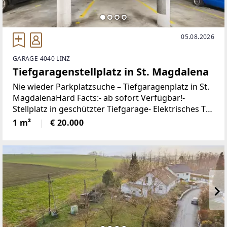
05.08.2026
GARAGE 4040 LINZ
Tiefgaragenstellplatz in St. Magdalena
Nie wieder Parkplatzsuche – Tiefgaragenplatz in St.
MagdalenaHard Facts:- ab sofort Verfügbar!-
Stellplatz in geschützter Tiefgarage- Elektrisches Tor
inkl. Fernbedienung- Einfahrtshöhe: 2,0m- Breite
1 m²
€ 20.000
zwischen den Säulen: