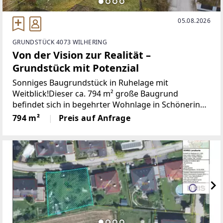
05.08.2026
GRUNDSTÜCK 4073 WILHERING
Von der Vision zur Realität –
Grundstück mit Potenzial
Sonniges Baugrundstück in Ruhelage mit
Weitblick!Dieser ca. 794 m² große Baugrund
befindet sich in begehrter Wohnlage in Schönering,
Gemeinde Wilhering – einer der attraktivsten
794 m²
Preis auf Anfrage
Wohngegenden im Großraum Linz.Der bestehende
Bebauungsplan