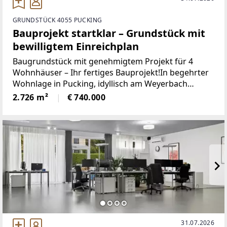
GRUNDSTÜCK 4055 PUCKING
Bauprojekt startklar – Grundstück mit
bewilligtem Einreichplan
Baugrundstück mit genehmigtem Projekt für 4
Wohnhäuser – Ihr fertiges Bauprojekt!In begehrter
Wohnlage in Pucking, idyllisch am Weyerbach
gelegen, steht ein großzügiges Baugrundstück zum
2.726 m²
€ 740.000
Verkauf.Die rechtskräftige Baubewilligung für vier
moderne
31.07.2026