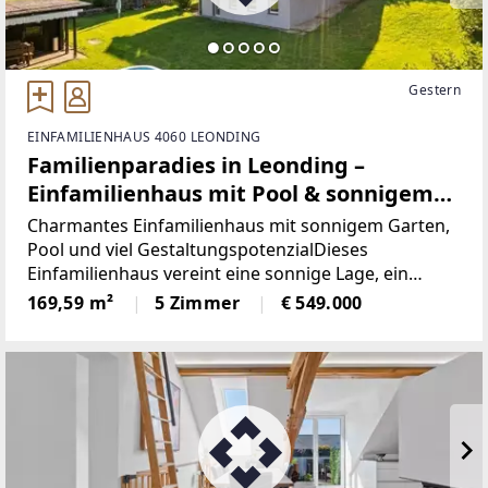
Gestern
EINFAMILIENHAUS 4060 LEONDING
Familienparadies in Leonding –
Einfamilienhaus mit Pool & sonnigem
Garten
Charmantes Einfamilienhaus mit sonnigem Garten,
Pool und viel GestaltungspotenzialDieses
Einfamilienhaus vereint eine sonnige Lage, ein
großzügiges Grundstück und einen eigenen Pool –
169,59 m²
5 Zimmer
€ 549.000
die perfekte Basis für Ihr zukünftiges Zuhause. Die
durchdachte