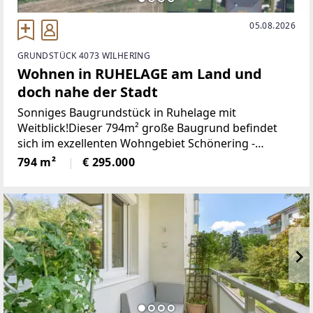
05.08.2026
GRUNDSTÜCK 4073 WILHERING
Wohnen in RUHELAGE am Land und
doch nahe der Stadt
Sonniges Baugrundstück in Ruhelage mit
Weitblick!Dieser 794m² große Baugrund befindet
sich im exzellenten Wohngebiet Schönering -
Gemeinde Wilhering, einer der begehrten
794 m²
€ 295.000
Wohnplätze im Großraum Linz.Der bestehende
Bebauungsplan NR. 153 "Ramsböck"