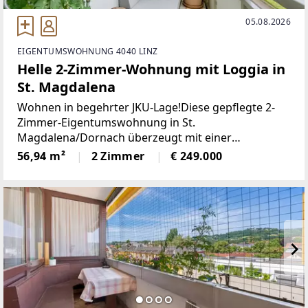
05.08.2026
EIGENTUMSWOHNUNG 4040 LINZ
Helle 2-Zimmer-Wohnung mit Loggia in
St. Magdalena
Wohnen in begehrter JKU-Lage!Diese gepflegte 2-
Zimmer-Eigentumswohnung in St.
Magdalena/Dornach überzeugt mit einer
hervorragenden Lage, einer durchdachten
56,94 m²
2 Zimmer
€ 249.000
Raumaufteilung und einer hellen, freundlichen
Wohnatmosphäre. Auf ca. 56,94 m² Wohnfläche