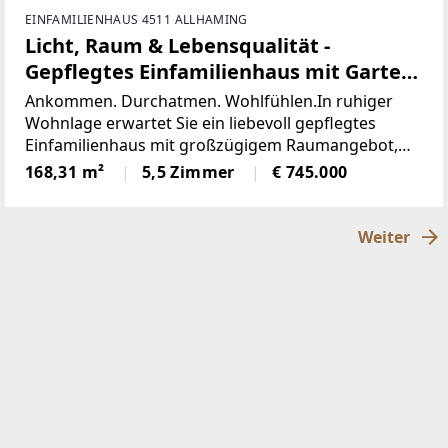
EINFAMILIENHAUS 4511 ALLHAMING
Licht, Raum & Lebensqualität -
Gepflegtes Einfamilienhaus mit Garten
& Sauna
Ankommen. Durchatmen. Wohlfühlen.In ruhiger
Wohnlage erwartet Sie ein liebevoll gepflegtes
Einfamilienhaus mit großzügigem Raumangebot,
hochwertiger Ausstattung und einer angenehm
168,31 m²
5,5 Zimmer
€ 745.000
wohnlichen Atmosphäre. Das ebene, weitläufige
Grundstück schafft
Weiter