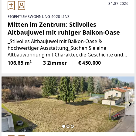
31.07.2026
EIGENTUMSWOHNUNG 4020 LINZ
Mitten im Zentrum: Stilvolles
Altbaujuwel mit ruhiger Balkon-Oase
_Stilvolles Altbaujuwel mit Balkon-Oase &
hochwertiger Ausstattung_Suchen Sie eine
Altbauwohnung mit Charakter, die Geschichte und
modernen Wohnkomfort perfekt vereint?Dann wird
106,65 m²
3 Zimmer
€ 450.000
Sie dieses besondere Zuhause begeistern: Hohe
Decken