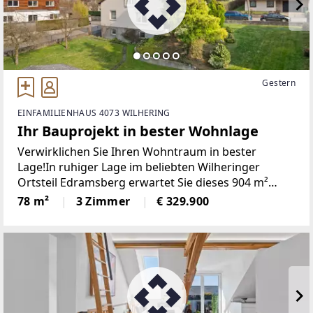
Gestern
EINFAMILIENHAUS 4073 WILHERING
Ihr Bauprojekt in bester Wohnlage
Verwirklichen Sie Ihren Wohntraum in bester
Lage!In ruhiger Lage im beliebten Wilheringer
Ortsteil Edramsberg erwartet Sie dieses 904 m²
große Grundstück mit viel Potenzial. Ob Sie das
78 m²
3 Zimmer
€ 329.900
bestehende Einfamilienhaus sanieren oder Ihren
Wohntraum mit