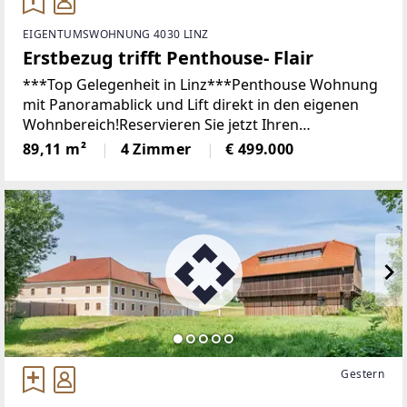
EIGENTUMSWOHNUNG 4030 LINZ
Erstbezug trifft Penthouse- Flair
***Top Gelegenheit in Linz***Penthouse Wohnung
mit Panoramablick und Lift direkt in den eigenen
Wohnbereich!Reservieren Sie jetzt Ihren
Besichtigungstermin, indem Sie auf den folgenden
89,11 m²
4 Zimmer
€ 499.000
Link klicken: ZUR ONLINE TERMINBUCHUNG
[https://www.remax.at/de/3776-
666#immobilienanfrageformular]In
Gestern