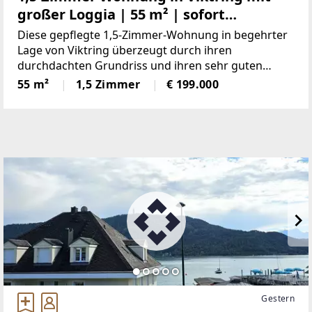
großer Loggia | 55 m² | sofort
beziehbar
Diese gepflegte 1,5-Zimmer-Wohnung in begehrter
Lage von Viktring überzeugt durch ihren
durchdachten Grundriss und ihren sehr guten
Zustand. Auf ca. 55 m² Wohnfläche erwartet Sie ein
55 m²
1,5 Zimmer
€ 199.000
heller Wohn- und Essbereich mit direktem Zugang
zur großzügigen Loggia
Gestern