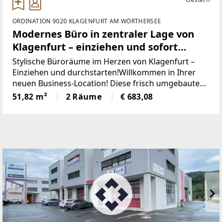
ORDINATION 9020 KLAGENFURT AM WÖRTHERSEE
Modernes Büro in zentraler Lage von
Klagenfurt – einziehen und sofort
loslegen!
Stylische Büroräume im Herzen von Klagenfurt –
Einziehen und durchstarten!Willkommen in Ihrer
neuen Business-Location! Diese frisch umgebauten,
bezugsfertigen Büroräume bieten genau das, was
51,82 m²
2 Räume
€ 683,08
Sie brauchen: Stil, Funktionalität und eine zentrale