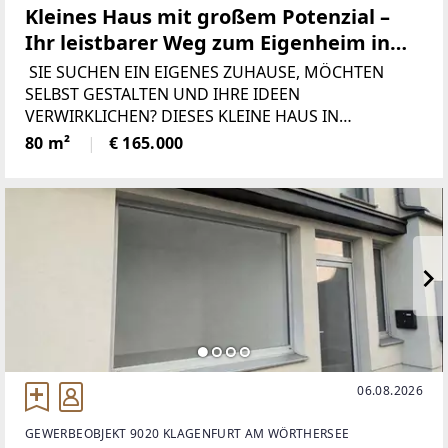
Kleines Haus mit großem Potenzial –
Ihr leistbarer Weg zum Eigenheim in
Ferlach
SIE SUCHEN EIN EIGENES ZUHAUSE, MÖCHTEN
SELBST GESTALTEN UND IHRE IDEEN
VERWIRKLICHEN? DIESES KLEINE HAUS IN
ZENTRALER LAGE VON FERLACH BIETET DIE
80 m²
€ 165.000
PERFEKTE GELEGENHEIT FÜR ALLE, DIE GERNE
RENOVIEREN, HANDWERKLICHES GESCHICK
MITBRINGEN ODER
06.08.2026
GEWERBEOBJEKT 9020 KLAGENFURT AM WÖRTHERSEE