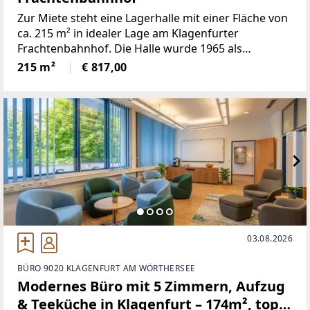
Zur Miete steht eine Lagerhalle mit einer Fläche von
ca. 215 m² in idealer Lage am Klagenfurter
Frachtenbahnhof. Die Halle wurde 1965 als
„Superädifikat“ errichtet und befindet sich auf
215 m²
€ 817,00
einem Grundstück im Eigentum der
Österreichischen Bundesbahnen (ÖBB).Die
03.08.2026
BÜRO 9020 KLAGENFURT AM WÖRTHERSEE
Modernes Büro mit 5 Zimmern, Aufzug
& Teeküche in Klagenfurt – 174m², top