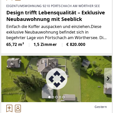
EIGENTUMSWOHNUNG 9210 PÖRTSCHACH AM WÖRTHER SEE
Design trifft Lebensqualität – Exklusive
Neubauwohnung mit Seeblick
Einfach die Koffer auspacken und einziehen.Diese
exklusive Neubauwohnung befindet sich in
begehrter Lage von Pörtschach am Wörthersee. Die
Wohnung verbindet modernes Wohnen mit
65,72 m²
1,5 Zimmer
€ 820.000
höchstem Komfort und stilvoller Ausstattung. Auf
ca. 66 m² Wohnfläche
Gestern