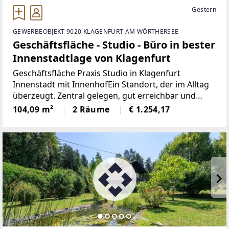
Gestern
GEWERBEOBJEKT 9020 KLAGENFURT AM WÖRTHERSEE
Geschäftsfläche - Studio - Büro in bester
Innenstadtlage von Klagenfurt
Geschäftsfläche Praxis Studio in Klagenfurt
Innenstadt mit InnenhofEin Standort, der im Alltag
überzeugt. Zentral gelegen, gut erreichbar und
vielseitig nutzbar.Diese Geschäftsfläche in der
104,09 m²
2 Räume
€ 1.254,17
Klagenfurter Innenstadt eignet sich ideal für Praxis,