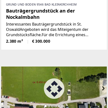
GRUND UND BODEN 9546 BAD KLEINKIRCHHEIM
Bauträgergrundstück an der
Nockalmbahn
Interessantes Bauträgergrundstück in St.
OswaldAngeboten wird das Miteigentum der
Grundstücksfläche.Für die Errichtung eines
Apartmenthauses liegen genehmigten Baupläne
2.380 m²
€ 300.000
auf. Es sind für dieses Projekt 6 Ferienwohnungen
mit 17 Tiefgaragenplätzen