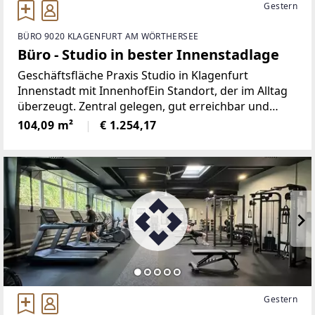
Gestern
BÜRO 9020 KLAGENFURT AM WÖRTHERSEE
Büro - Studio in bester Innenstadlage
Geschäftsfläche Praxis Studio in Klagenfurt
Innenstadt mit InnenhofEin Standort, der im Alltag
überzeugt. Zentral gelegen, gut erreichbar und
vielseitig nutzbar.Diese Geschäftsfläche in der
104,09 m²
€ 1.254,17
Klagenfurter Innenstadt eignet sich ideal für Praxis,
Gestern