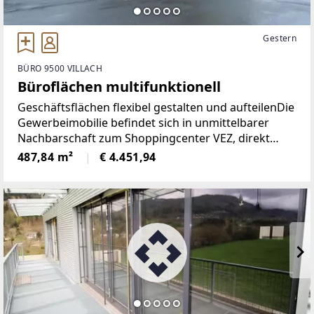
Gestern
BÜRO 9500 VILLACH
Büroflächen multifunktionell
Geschäftsflächen flexibel gestalten und aufteilenDie
Gewerbeimobilie befindet sich in unmittelbarer
Nachbarschaft zum Shoppingcenter VEZ, direkt
entlang der Drautalbundesstraße B 100 und mit
487,84 m²
€ 4.451,94
sehr guter Sichtbarkeit und Autobahnanbindung.
Die Geschäftsflächen