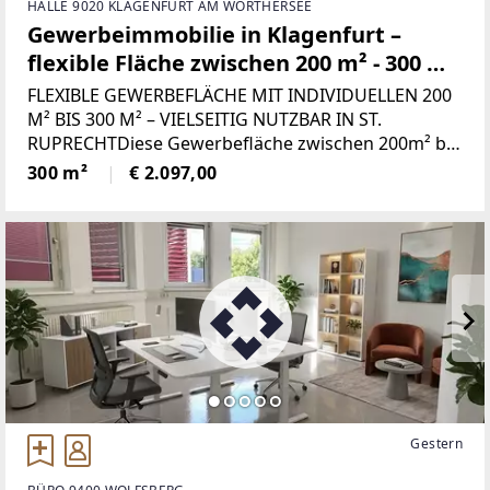
HALLE 9020 KLAGENFURT AM WÖRTHERSEE
Gewerbeimmobilie in Klagenfurt –
flexible Fläche zwischen 200 m² - 300 m²
individuell Nutzbar
FLEXIBLE GEWERBEFLÄCHE MIT INDIVIDUELLEN 200
M² BIS 300 M² – VIELSEITIG NUTZBAR IN ST.
RUPRECHTDiese Gewerbefläche zwischen 200m² bis
300 m² Nutzfläche bietet beste Voraussetzungen für
300 m²
€ 2.097,00
Unternehmen, Praxen, Bildungseinrichtungen oder
Dienstleistungsbetriebe,
Gestern