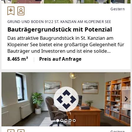
Gestern
GRUND UND BODEN 9122 ST. KANZIAN AM KLOPEINER SEE
Bauträgergrundstück mit Potenzial
Das attraktive Baugrundstück in St. Kanzian am
Klopeiner See bietet eine großartige Gelegenheit für
Bauträger und Investoren und ist eine solide
Grundlage für die Schaffung von Wohnraum, der
8.465 m²
Preis auf Anfrage
nicht nur dem gemeinnützigen Wohnungsbau
zugutekommen kann.Es
Gestern