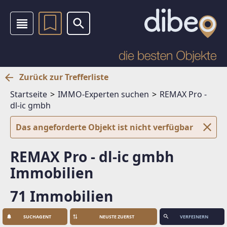
Zurück zur Trefferliste
Startseite
IMMO-Experten suchen
REMAX Pro -
dl-ic gmbh
Das angeforderte Objekt ist nicht verfügbar
REMAX Pro - dl-ic gmbh
Immobilien
71 Immobilien
SUCHAGENT
VERFEINERN