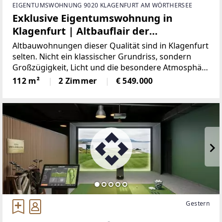
EIGENTUMSWOHNUNG 9020 KLAGENFURT AM WÖRTHERSEE
Exklusive Eigentumswohnung in
Klagenfurt | Altbauflair der
Jahrhundertwende mit Terrassen und
Altbauwohnungen dieser Qualität sind in Klagenfurt
Carport
selten. Nicht ein klassischer Grundriss, sondern
Großzügigkeit, Licht und die besondere Atmosphäre
machen diese Immobilie zu etwas
112 m²
2 Zimmer
€ 549.000
Besonderem.Bereits beim Betreten wird das
außergewöhnliche Raumgefühl
Gestern