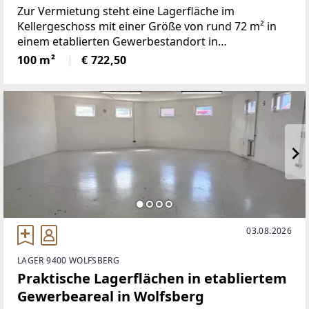
Zur Vermietung steht eine Lagerfläche im
Kellergeschoss mit einer Größe von rund 72 m² in
einem etablierten Gewerbestandort in
Wolfsberg.Die Einheit eignet sich ideal als Lager-,
100 m²
€ 722,50
Material- oder Archivfläche und bietet durch
die separate
03.08.2026
LAGER 9400 WOLFSBERG
Praktische Lagerflächen in etabliertem
Gewerbeareal in Wolfsberg