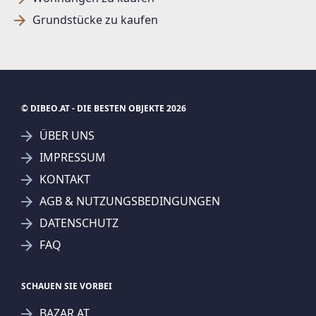
Grundstücke zu kaufen
© DIBEO.AT - DIE BESTEN OBJEKTE 2026
ÜBER UNS
IMPRESSUM
KONTAKT
SUCHAGENT ANLEGEN FÜR DIE
AGB & NUTZUNGSBEDINGUNGEN
AKTUELLEN SUCHKRITERIEN
DATENSCHUTZ
REMAX Pro - dl-ic gmbh
FAQ
Treffer verfeinern
Ich stimme der Verarbeitung meiner Daten, wie
SCHAUEN SIE VORBEI
in den
Datenschutzbestimmungen
beschrieben,
BAZAR.AT