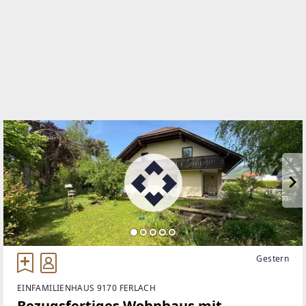
WEBSITE
https://www.remax.at/de/ib/remax-pro-klagenfurt
EMAIL
daniel.lobnik@remax-pro.at
Gestern
EINFAMILIENHAUS 9170 FERLACH
Bezugsfertiges Wohnhaus mit