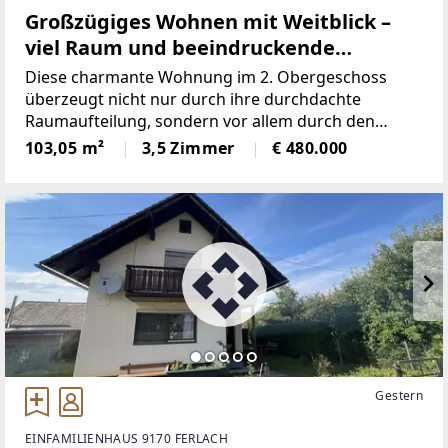
Großzügiges Wohnen mit Weitblick –
viel Raum und beeindruckende
Aussicht auf Völkermarkt und die Drau
Diese charmante Wohnung im 2. Obergeschoss
überzeugt nicht nur durch ihre durchdachte
Raumaufteilung, sondern vor allem durch den
beeindruckenden Weitblick über Völkermarkt bis
103,05 m²
3,5 Zimmer
€ 480.000
hin zur Drau. Hier genießen Sie jeden Tag ein
Wohngefühl mit besonderem Flair.Schon
Gestern
EINFAMILIENHAUS 9170 FERLACH