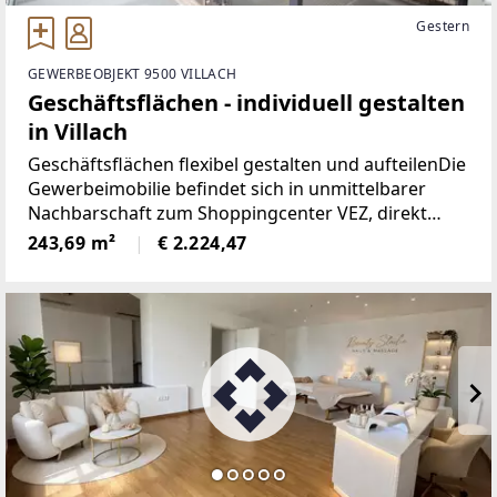
Gestern
GEWERBEOBJEKT 9500 VILLACH
Geschäftsflächen - individuell gestalten
in Villach
Geschäftsflächen flexibel gestalten und aufteilenDie
Gewerbeimobilie befindet sich in unmittelbarer
Nachbarschaft zum Shoppingcenter VEZ, direkt
entlang der Drautalbundesstraße B 100 und mit
243,69 m²
€ 2.224,47
sehr guter Sichtbarkeit und Autobahnanbindung.
Die Geschäftsflächen