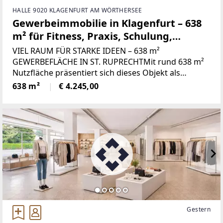
HALLE 9020 KLAGENFURT AM WÖRTHERSEE
Gewerbeimmobilie in Klagenfurt – 638
m² für Fitness, Praxis, Schulung,
Showroom und mehr
VIEL RAUM FÜR STARKE IDEEN – 638 m²
GEWERBEFLÄCHE IN ST. RUPRECHTMit rund 638 m²
Nutzfläche präsentiert sich dieses Objekt als
vielseitiger Standort für Unternehmen, Dienstleister
638 m²
€ 4.245,00
und Institutionen, die Wert auf großzügige
Räumlichkeiten, eine
Gestern