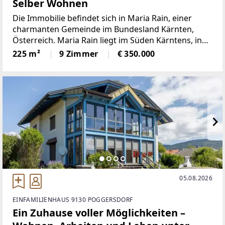
Selber Wohnen
Die Immobilie befindet sich in Maria Rain, einer
charmanten Gemeinde im Bundesland Kärnten,
Österreich. Maria Rain liegt im Süden Kärntens, in
der Nähe der Landeshauptstadt Klagenfurt am
225 m²
9 Zimmer
€ 350.000
Wörthersee, und bietet eine perfekte Mischung aus
ländlicher Idylle
05.08.2026
EINFAMILIENHAUS 9130 POGGERSDORF
Ein Zuhause voller Möglichkeiten –