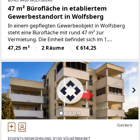
BÜRO 9400 WOLFSBERG
47 m² Bürofläche in etabliertem
Gewerbestandort in Wolfsberg
In einem gepflegten Gewerbeobjekt in Wolfsberg
steht eine Bürofläche mit rund 47 m² zur
Vermietung. Die Einheit befindet sich im 1.
Obergeschoss und eignet sich ideal als
47,25 m²
2 Räume
€ 614,25
Verwaltungs-, Vertriebs- oder Projektbüro.Die
Fläche umfasst zwei
Gestern
EIGENTUMSWOHNUNG 9100 VÖLKERMARKT