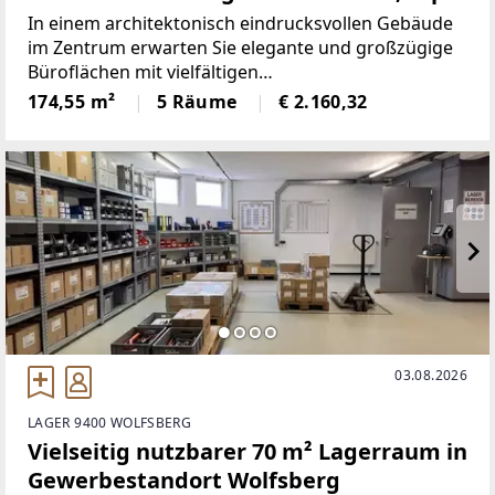
Lage!
In einem architektonisch eindrucksvollen Gebäude
im Zentrum erwarten Sie elegante und großzügige
Büroflächen mit vielfältigen
Nutzungsmöglichkeiten. Die Einheit umfasst ein
174,55 m²
5 Räume
€ 2.160,32
modernes Großraumbüro und zwei separat
abgetrennte Büroräume – ideal für konzentriertes
03.08.2026
LAGER 9400 WOLFSBERG
Vielseitig nutzbarer 70 m² Lagerraum in
Gewerbestandort Wolfsberg