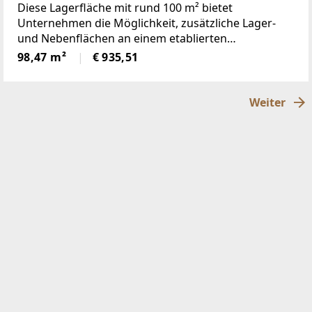
Diese Lagerfläche mit rund 100 m² bietet
Unternehmen die Möglichkeit, zusätzliche Lager-
und Nebenflächen an einem etablierten
Gewerbestandort in Wolfsberg zu schaffen.Die
98,47 m²
€ 935,51
Einheit befindet sich im Kellergeschoss und eignet
sich hervorragend
Weiter