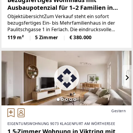
Ausbaupotenzial für 1–2 Familien in
Ferlach
ObjektübersichtZum Verkauf steht ein sofort
bezugsfertiges Ein- bis Mehrfamilienhaus in der
Paulitschgasse 1 in Ferlach. Die eindrucksvolle
Immobilie verfügt über eine Wohnfläche von ca. 119
119 m²
5 Zimmer
€ 380.000
m² im EG, verfügt über eine Gesamtnutzfläche von
ca. 240
Gestern
EIGENTUMSWOHNUNG 9073 KLAGENFURT AM WÖRTHERSEE
1,5-Zimmer Wohnung in Viktring mit