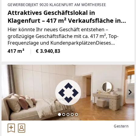
GEWERBEOBJEKT 9020 KLAGENFURT AM WÖRTHERSEE
Attraktives Geschäftslokal in
Klagenfurt – 417 m² Verkaufsfläche in
Top-Frequenzlage mit Schaufenster &
Hier könnte Ihr neues Geschäft entstehen –
Parkplätzen
großzügige Geschäftsfläche mit ca. 417 m², Top-
Frequenzlage und KundenparkplätzenDieses
attraktive Geschäftslokal befindet sich im
417 m²
€ 3.940,83
Erdgeschoss eines Wohn- und Geschäftshauses und
überzeugt durch eine
Gestern