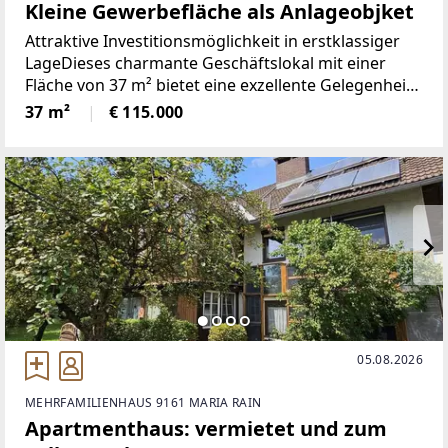
Kleine Gewerbefläche als Anlageobjket
Attraktive Investitionsmöglichkeit in erstklassiger
LageDieses charmante Geschäftslokal mit einer
Fläche von 37 m² bietet eine exzellente Gelegenheit
für Kapitalanleger, die eine sichere und
37 m²
€ 115.000
renditestarke Investition suchen. Der derzeit
vermietete
05.08.2026
MEHRFAMILIENHAUS 9161 MARIA RAIN
Apartmenthaus: vermietet und zum