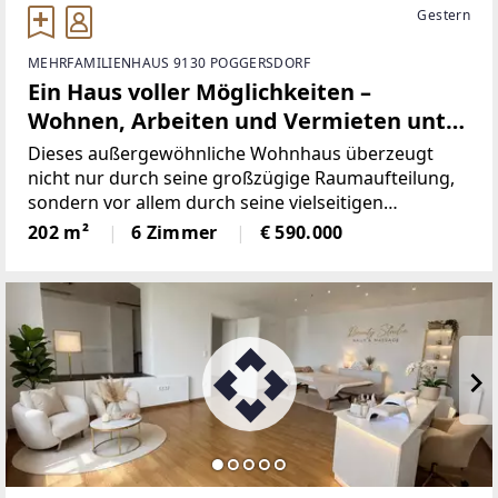
Gestern
MEHRFAMILIENHAUS 9130 POGGERSDORF
Ein Haus voller Möglichkeiten –
Wohnen, Arbeiten und Vermieten unter
einem Dach
Dieses außergewöhnliche Wohnhaus überzeugt
nicht nur durch seine großzügige Raumaufteilung,
sondern vor allem durch seine vielseitigen
Nutzungsmöglichkeiten. Ob als
202 m²
6 Zimmer
€ 590.000
Mehrgenerationenhaus, zur Kombination von
Wohnen und Arbeiten oder als Kapitalanlage mit