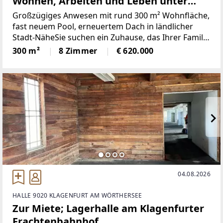
Wohnen, Arbeiten und Leben unter
einem Dach!
Großzügiges Anwesen mit rund 300 m² Wohnfläche,
fast neuem Pool, erneuertem Dach in ländlicher
Stadt-NäheSie suchen ein Zuhause, das Ihrer Familie
ausreichend Platz bietet und gleichzeitig ideale
300 m²
8 Zimmer
€ 620.000
Voraussetzungen für ein Homeoffice, eine Praxis,
04.08.2026
HALLE 9020 KLAGENFURT AM WÖRTHERSEE
Zur Miete; Lagerhalle am Klagenfurter
Frachtenbahnhof