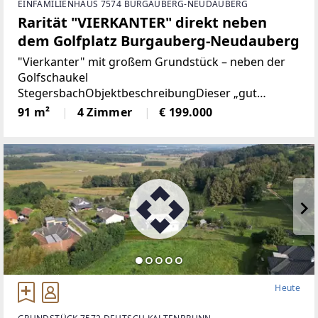
EINFAMILIENHAUS 7574 BURGAUBERG-NEUDAUBERG
Rarität "VIERKANTER" direkt neben
dem Golfplatz Burgauberg-Neudauberg
"Vierkanter" mit großem Grundstück – neben der
Golfschaukel
StegersbachObjektbeschreibungDieser „gut
erhaltene“ Vierkanthof liegt in der begehrten Golf-
91 m²
4 Zimmer
€ 199.000
und Thermenregion Stegersbach und bietet ein
außergewöhnlich großes Grundstück sowie
Heute