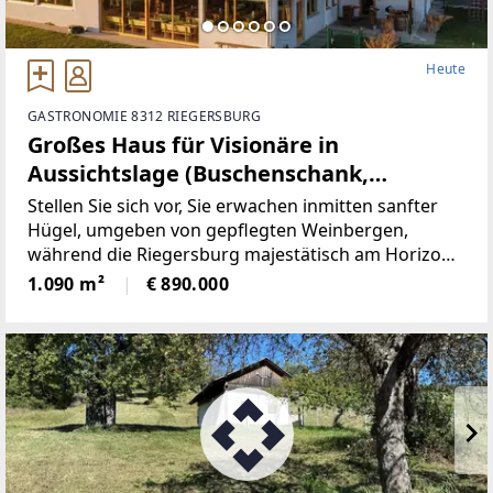
Heute
GASTRONOMIE 8312 RIEGERSBURG
Großes Haus für Visionäre in
Aussichtslage (Buschenschank,
Weingärten)
Stellen Sie sich vor, Sie erwachen inmitten sanfter
Hügel, umgeben von gepflegten Weinbergen,
während die Riegersburg majestätisch am Horizont
erscheint – genau hier, in der begehrten
1.090 m²
€ 890.000
Hügellandschaft von Krennach, wartet eine
Liegenschaft, die in der