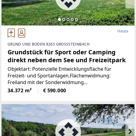
Heute
GRUND UND BODEN 8265 GROSSSTEINBACH
Grundstück für Sport oder Camping
direkt neben dem See und Freizeitpark
Objektart: Potenzielle Entwicklungsfläche für
Freizeit- und Sportanlagen.Flächenwidmung:
Freiland mit der Sonderwidmung
SportanlageWillkommen in Großsteinbach, einem
34.372 m²
€ 590.000
bezaubernden Ort im malerischen Bezirk Hartberg-
Fürstenfeld, Österreich.