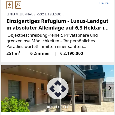
Heute
EINFAMILIENHAUS 7532 LITZELSDORF
Einzigartiges Refugium - Luxus-Landgut
in absoluter Alleinlage auf 6,3 Hektar in
Litzelsdorf
ObjektbeschreibungFreiheit, Privatsphäre und
grenzenlose Möglichkeiten – Ihr persönliches
Paradies wartet! Inmitten einer sanften
Hügellandschaft, weit weg vom Trubel des Alltags
251 m²
6 Zimmer
€ 2.190.000
und doch auf modernstem technologischem
Niveau, befindet