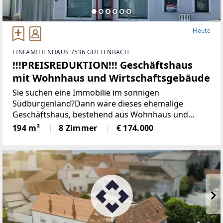
Heute
EINFAMILIENHAUS 7536 GÜTTENBACH
!!!PREISREDUKTION!!! Geschäftshaus
mit Wohnhaus und Wirtschaftsgebäude
Sie suchen eine Immobilie im sonnigen
Südburgenland?Dann wäre dieses ehemalige
Geschäftshaus, bestehend aus Wohnhaus und
Wirtschaftsgebäude in der Golf- und
194 m²
8 Zimmer
€ 174.000
Thermenregion genau das "Richtige".Mit diesem
Haus in der Marktgemeinde Güttenbach