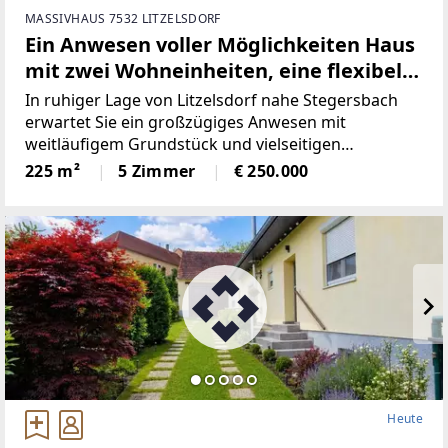
MASSIVHAUS 7532 LITZELSDORF
Ein Anwesen voller Möglichkeiten Haus
mit zwei Wohneinheiten, eine flexibel
als Wohn- oder Wirtschaftsgebäude
In ruhiger Lage von Litzelsdorf nahe Stegersbach
nutzbar, dazu ein Kellerstöckl sowie
erwartet Sie ein großzügiges Anwesen mit
weitläufigem Grundstück und vielseitigen
weitläufige Wiesen- und Ackerflächen.
Nutzungsmöglichkeiten – ideal sowohl für Wohnen
225 m²
5 Zimmer
€ 250.000
als auch für individuelle Projekte oder
Mehrgenerationennutzung.2017
Heute