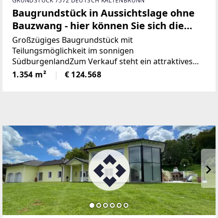
GRUNDSTÜCK 7572 DEUTSCH KALTENBRUNN
Baugrundstück in Aussichtslage ohne
Bauzwang - hier können Sie sich die
Grundstücksgröße noch aussuchen!
Großzügiges Baugrundstück mit
Teilungsmöglichkeit im sonnigen
SüdburgenlandZum Verkauf steht ein attraktives
Baugrundstück mit einer Gesamtfläche von 5.418
1.354 m²
€ 124.568
m² in schöner, sonniger Ruhelage. Das Grundstück
bietet vielseitige Nutzungsmöglichkeiten