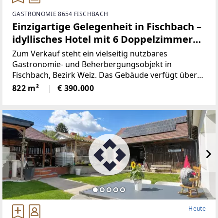
GASTRONOMIE 8654 FISCHBACH
Einzigartige Gelegenheit in Fischbach –
idyllisches Hotel mit 6 Doppelzimmern,
Gasthaus und Möglichkeit für
Zum Verkauf steht ein vielseitig nutzbares
Wohnungen
Gastronomie- und Beherbergungsobjekt in
Fischbach, Bezirk Weiz. Das Gebäude verfügt über
ein gutbürgerliches Restaurant im Erdgeschoss mit
822 m²
€ 390.000
einer Nutzfläche von ca. 310 m², aufgeteilt in drei
gemütliche Gaststuben
Heute