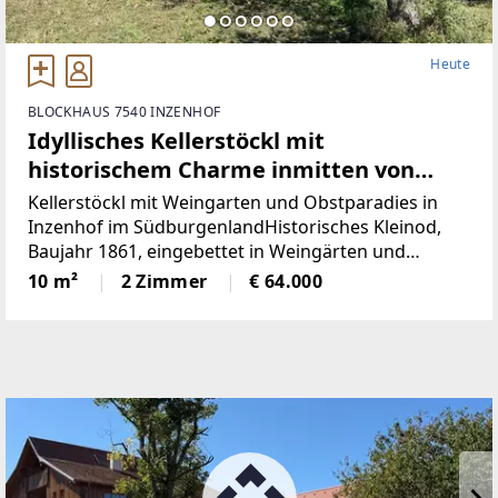
Heute
BLOCKHAUS 7540 INZENHOF
Idyllisches Kellerstöckl mit
historischem Charme inmitten von
Weingärten & Obstbäumen
Kellerstöckl mit Weingarten und Obstparadies in
Inzenhof im SüdburgenlandHistorisches Kleinod,
Baujahr 1861, eingebettet in Weingärten und
ObstbäumeDieses charmante Kellerstöckl mit einer
10 m²
2 Zimmer
€ 64.000
Nutzfläche von ca. 23 m² und einer
Grundstücksgröße