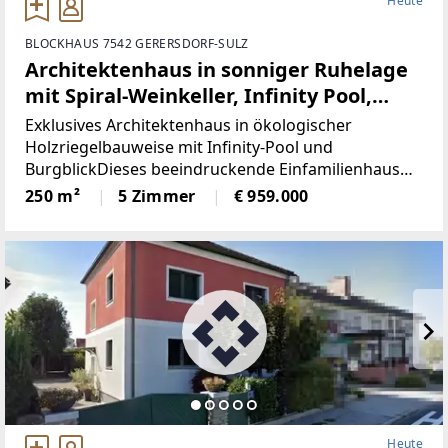
Heute
BLOCKHAUS 7542 GERERSDORF-SULZ
Architektenhaus in sonniger Ruhelage
mit Spiral-Weinkeller, Infinity Pool,
Burgblick und ca. 1 ha Eigengrund
Exklusives Architektenhaus in ökologischer
Holzriegelbauweise mit Infinity-Pool und
BurgblickDieses beeindruckende Einfamilienhaus
gebaut 2017, vereint moderne Architektur,
250 m²
5 Zimmer
€ 959.000
hochwertige Ausstattung und nachhaltige Bauweise
auf höchstem Niveau.
Heute