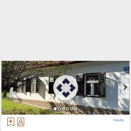
WEBSITE
https://www.remax.at/de/ib/remax-thermal-
stegersbach
EMAIL
egger@remax-thermal.at
Heute