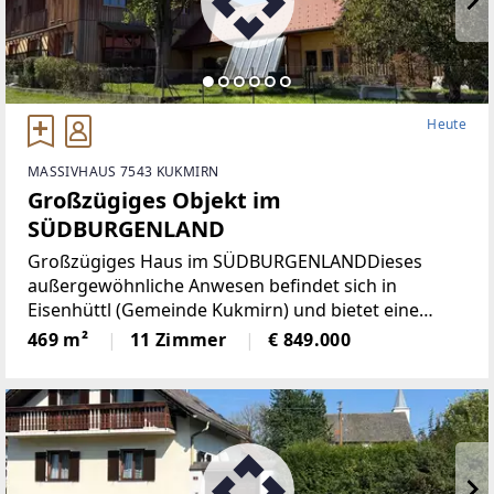
Heute
MASSIVHAUS 7543 KUKMIRN
Großzügiges Objekt im
SÜDBURGENLAND
Großzügiges Haus im SÜDBURGENLANDDieses
außergewöhnliche Anwesen befindet sich in
Eisenhüttl (Gemeinde Kukmirn) und bietet eine
beeindruckende Kombination aus Wohnkomfort,
469 m²
11 Zimmer
€ 849.000
modernisierter Ausstattung und großzügigen
Flächen.Das Haus wurde