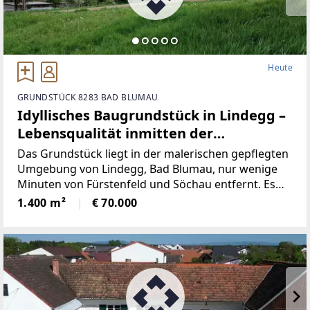
Heute
GRUNDSTÜCK 8283 BAD BLUMAU
Idyllisches Baugrundstück in Lindegg –
Lebensqualität inmitten der
Thermenregion.
Das Grundstück liegt in der malerischen gepflegten
Umgebung von Lindegg, Bad Blumau, nur wenige
Minuten von Fürstenfeld und Söchau entfernt. Es
genießt eine privilegierte Lage in der Golf- und
1.400 m²
€ 70.000
Thermenregion Bad Blumau, berühmt für ihre Ruhe,
idyllische