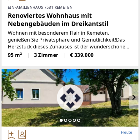
EINFAMILIENHAUS 7531 KEMETEN
Renoviertes Wohnhaus mit
Nebengebäuden im Dreikantstil
Wohnen mit besonderem Flair in Kemeten,
genießen Sie Privatsphäre und Gemütlichkeit!Das
Herzstück dieses Zuhauses ist der wunderschöne
Innenhof. Ein ganz besonderer Rückzugsort für
95 m²
3 Zimmer
€ 339.000
gemütliche Sommerabende, gesellige Stunden mit
Freunden oder entspannte
Heute