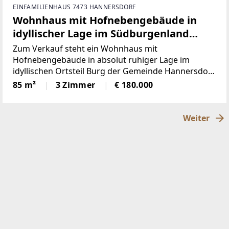
EINFAMILIENHAUS 7473 HANNERSDORF
Wohnhaus mit Hofnebengebäude in
idyllischer Lage im Südburgenland
Nähe Oberwart
Zum Verkauf steht ein Wohnhaus mit
Hofnebengebäude in absolut ruhiger Lage im
idyllischen Ortsteil Burg der Gemeinde Hannersdorf
im Südburgenland.Die Liegenschaft verbindet den
85 m²
3 Zimmer
€ 180.000
traditionellen Charakter eines burgenländischen
Landhauses mit bereits
Weiter