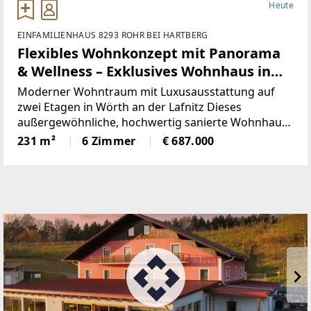
Heute
EINFAMILIENHAUS 8293 ROHR BEI HARTBERG
Flexibles Wohnkonzept mit Panorama
& Wellness – Exklusives Wohnhaus in
Wörth a. d. Lafnitz
Moderner Wohntraum mit Luxusausstattung auf
zwei Etagen in Wörth an der Lafnitz Dieses
außergewöhnliche, hochwertig sanierte Wohnhaus
überzeugt durch Großzügigkeit, modernste Technik
231 m²
6 Zimmer
€ 687.000
und maximale Nutzungsflexibilität. Die Immobilie
kann sowohl