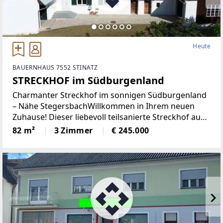
Heute
BAUERNHAUS 7552 STINATZ
STRECKHOF im Südburgenland
Charmanter Streckhof im sonnigen Südburgenland
– Nähe StegersbachWillkommen in Ihrem neuen
Zuhause! Dieser liebevoll teilsanierte Streckhof aus
den 1940er-Jahren verbindet den Charme
82 m²
3 Zimmer
€ 245.000
traditioneller Bauweise mit modernen
Wohnannehmlichkeiten. Eingebettet