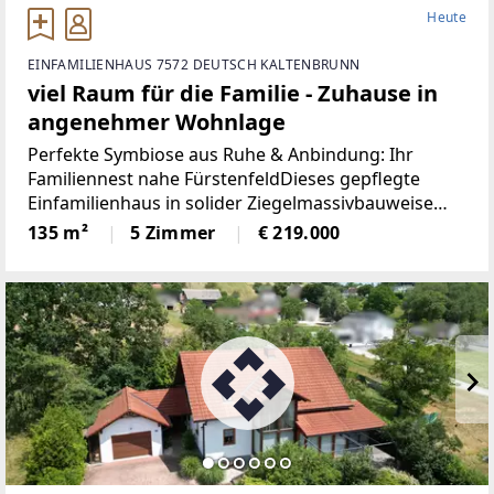
Heute
EINFAMILIENHAUS 7572 DEUTSCH KALTENBRUNN
viel Raum für die Familie - Zuhause in
angenehmer Wohnlage
Perfekte Symbiose aus Ruhe & Anbindung: Ihr
Familiennest nahe FürstenfeldDieses gepflegte
Einfamilienhaus in solider Ziegelmassivbauweise
(Baujahr 1961) bietet die seltene Kombination aus
135 m²
5 Zimmer
€ 219.000
idyllischem Wohnen in einer ruhigen Siedlung und
einer