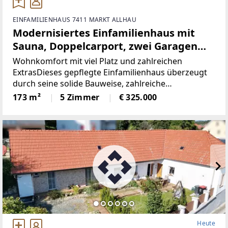
EINFAMILIENHAUS 7411 MARKT ALLHAU
Modernisiertes Einfamilienhaus mit
Sauna, Doppelcarport, zwei Garagen
und Nutzwasserbrunnen in zentraler
Wohnkomfort mit viel Platz und zahlreichen
Lage
ExtrasDieses gepflegte Einfamilienhaus überzeugt
durch seine solide Bauweise, zahlreiche
Modernisierungen im Jahr 2003 und eine
173 m²
5 Zimmer
€ 325.000
umfangreiche Ausstattung. Das ursprünglich ca.
1960 errichtete Wohnhaus
Heute