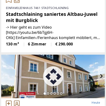
EINFAMILIENHAUS 7461 STADTSCHLAINING
Stadtschlaining saniertes Altbau-Juwel
mit Burgblick
-> Hier geht es zum Video
[https://youtu.be/6bTgj6H-
OKk] Einfamilien-/Ferienhaus komplett möbliert, mit
Burgblick in zentraler Lage von
130 m²
6 Zimmer
€ 290.000
StadtschlainingDieses liebevoll sanierte
Einfamilienhaus verbindet historischen Charme
Heute