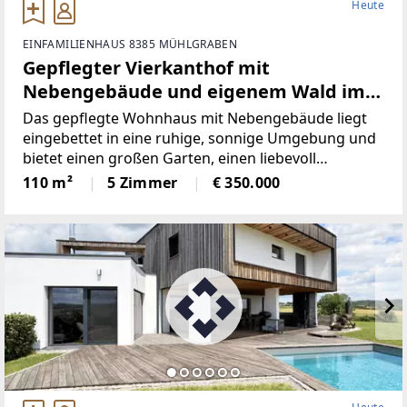
Heute
EINFAMILIENHAUS 8385 MÜHLGRABEN
Gepflegter Vierkanthof mit
Nebengebäude und eigenem Wald im
idyllischen Südburgenland.
Das gepflegte Wohnhaus mit Nebengebäude liegt
eingebettet in eine ruhige, sonnige Umgebung und
bietet einen großen Garten, einen liebevoll
gestalteten Innenhof und sogar ein eigenes
110 m²
5 Zimmer
€ 350.000
Waldgrundstück. Hier spürt man sofort das Gefühl
von Ankommen, Entschleunigung