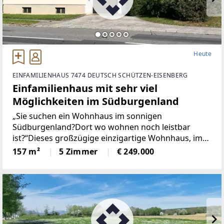
Heute
EINFAMILIENHAUS 7474 DEUTSCH SCHÜTZEN-EISENBERG
Einfamilienhaus mit sehr viel
Möglichkeiten im Südburgenland
„Sie suchen ein Wohnhaus im sonnigen
Südburgenland?Dort wo wohnen noch leistbar
ist?“Dieses großzügige einzigartige Wohnhaus, im
Jahr 1989 in Massivbauweise errichtet, besticht
157 m²
5 Zimmer
€ 249.000
durch seine ruhige Lage, mit einer Wohnfläche von
ca. 157 m² und