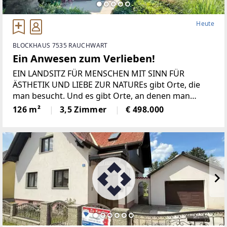
Heute
BLOCKHAUS 7535 RAUCHWART
Ein Anwesen zum Verlieben!
EIN LANDSITZ FÜR MENSCHEN MIT SINN FÜR
ÄSTHETIK UND LIEBE ZUR NATUREs gibt Orte, die
man besucht. Und es gibt Orte, an denen man
ankommt.In einer ruhigen Sackgasse des idyllischen
126 m²
3,5 Zimmer
€ 498.000
Rauchwarts entfaltet diese außergewöhnliche
Liegenschaft