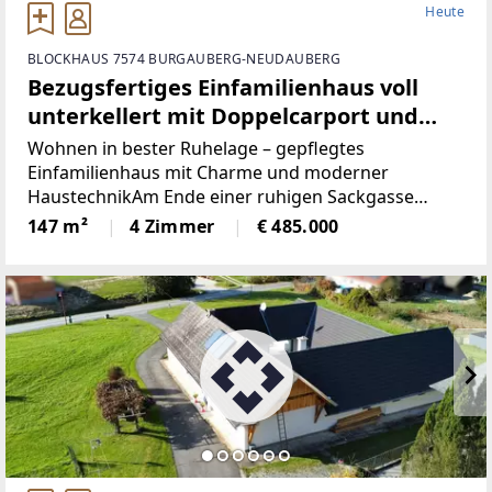
Heute
BLOCKHAUS 7574 BURGAUBERG-NEUDAUBERG
Bezugsfertiges Einfamilienhaus voll
unterkellert mit Doppelcarport und
Garage am Ende einer Sackgasse
Wohnen in bester Ruhelage – gepflegtes
Einfamilienhaus mit Charme und moderner
HaustechnikAm Ende einer ruhigen Sackgasse
erwartet Sie dieses liebevoll gepflegte
147 m²
4 Zimmer
€ 485.000
Einfamilienhaus in solider Massivbauweise, das mit
einer gelungenen Kombination aus Wohnqualität,