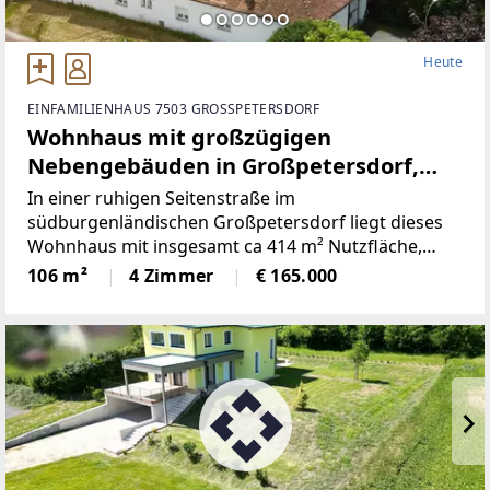
Heute
EINFAMILIENHAUS 7503 GROSSPETERSDORF
Wohnhaus mit großzügigen
Nebengebäuden in Großpetersdorf,
Burgenland
In einer ruhigen Seitenstraße im
südburgenländischen Großpetersdorf liegt dieses
Wohnhaus mit insgesamt ca 414 m² Nutzfläche,
davon ca 106 m² Wohnfläche auf einem Grundstück
106 m²
4 Zimmer
€ 165.000
mit der Widmung Bauland-Geschäftsgebiet und
Verkehrsflächen.Das