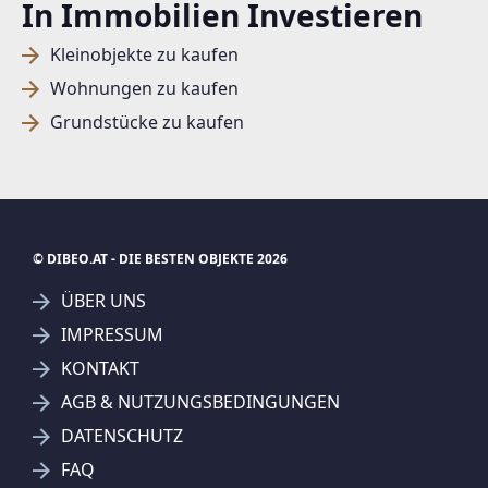
In Immobilien Investieren
Kleinobjekte zu kaufen
Wohnungen zu kaufen
Grundstücke zu kaufen
© DIBEO.AT - DIE BESTEN OBJEKTE 2026
ÜBER UNS
IMPRESSUM
KONTAKT
SUCHAGENT ANLEGEN FÜR DIE
AGB & NUTZUNGSBEDINGUNGEN
AKTUELLEN SUCHKRITERIEN
DATENSCHUTZ
REMAX Thermal - Egger Immobilien e. U.
FAQ