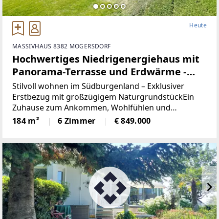
Heute
MASSIVHAUS 8382 MOGERSDORF
Hochwertiges Niedrigenergiehaus mit
Panorama-Terrasse und Erdwärme -
Wohnen mit Freiraum im
Stilvoll wohnen im Südburgenland – Exklusiver
Südburgenland
Erstbezug mit großzügigem NaturgrundstückEin
Zuhause zum Ankommen, Wohlfühlen und
Bleiben.Dieses hochwertige Niedrigenergiehaus in
184 m²
6 Zimmer
€ 849.000
Massivbauweise vereint modernes Design,
nachhaltige Energietechnik