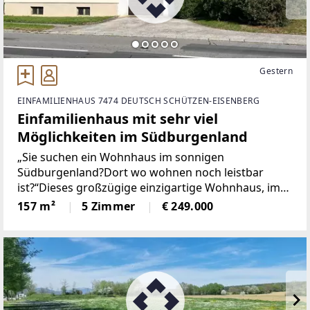
Gestern
EINFAMILIENHAUS 7474 DEUTSCH SCHÜTZEN-EISENBERG
Einfamilienhaus mit sehr viel
Möglichkeiten im Südburgenland
„Sie suchen ein Wohnhaus im sonnigen
Südburgenland?Dort wo wohnen noch leistbar
ist?“Dieses großzügige einzigartige Wohnhaus, im
Jahr 1989 in Massivbauweise errichtet, besticht
157 m²
5 Zimmer
€ 249.000
durch seine ruhige Lage, mit einer Wohnfläche von
ca. 157 m² und