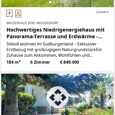
Gestern
MASSIVHAUS 8382 MOGERSDORF
Hochwertiges Niedrigenergiehaus mit
Panorama-Terrasse und Erdwärme -
Wohnen mit Freiraum im
Stilvoll wohnen im Südburgenland – Exklusiver
Südburgenland
Erstbezug mit großzügigem NaturgrundstückEin
Zuhause zum Ankommen, Wohlfühlen und
Bleiben.Dieses hochwertige Niedrigenergiehaus in
184 m²
6 Zimmer
€ 849.000
Massivbauweise vereint modernes Design,
nachhaltige Energietechnik