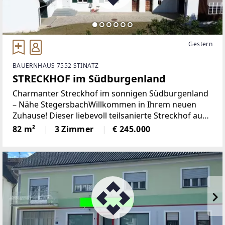
Gestern
BAUERNHAUS 7552 STINATZ
STRECKHOF im Südburgenland
Charmanter Streckhof im sonnigen Südburgenland
– Nähe StegersbachWillkommen in Ihrem neuen
Zuhause! Dieser liebevoll teilsanierte Streckhof aus
den 1940er-Jahren verbindet den Charme
82 m²
3 Zimmer
€ 245.000
traditioneller Bauweise mit modernen
Wohnannehmlichkeiten. Eingebettet