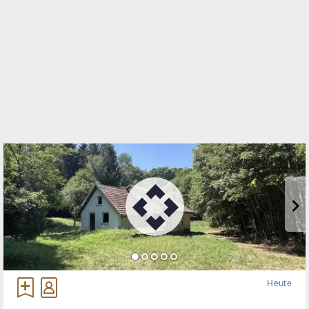
WEBSITE
https://www.remax.at/de/ib/remax-thermal-
stegersbach
EMAIL
egger@remax-thermal.at
Heute