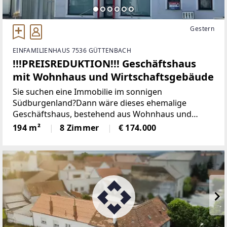
Gestern
EINFAMILIENHAUS 7536 GÜTTENBACH
!!!PREISREDUKTION!!! Geschäftshaus
mit Wohnhaus und Wirtschaftsgebäude
Sie suchen eine Immobilie im sonnigen
Südburgenland?Dann wäre dieses ehemalige
Geschäftshaus, bestehend aus Wohnhaus und
Wirtschaftsgebäude in der Golf- und
194 m²
8 Zimmer
€ 174.000
Thermenregion genau das "Richtige".Mit diesem
Haus in der Marktgemeinde Güttenbach