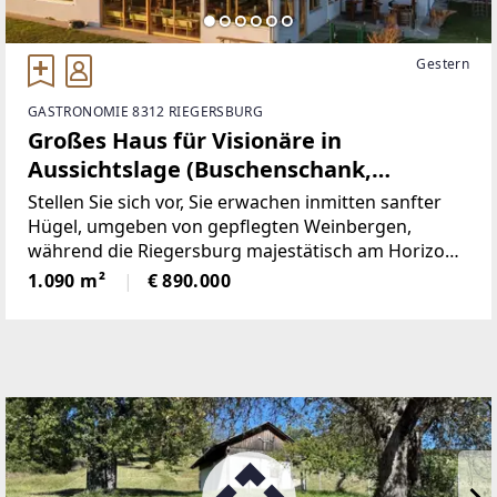
Gestern
GASTRONOMIE 8312 RIEGERSBURG
Großes Haus für Visionäre in
Aussichtslage (Buschenschank,
Weingärten)
Stellen Sie sich vor, Sie erwachen inmitten sanfter
Hügel, umgeben von gepflegten Weinbergen,
während die Riegersburg majestätisch am Horizont
erscheint – genau hier, in der begehrten
1.090 m²
€ 890.000
Hügellandschaft von Krennach, wartet eine
Liegenschaft, die in der