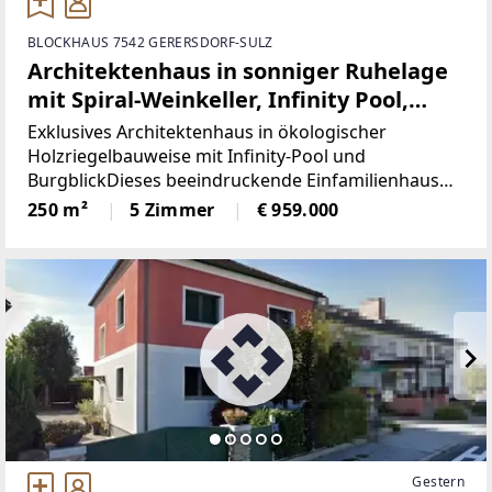
BLOCKHAUS 7542 GERERSDORF-SULZ
Architektenhaus in sonniger Ruhelage
mit Spiral-Weinkeller, Infinity Pool,
Burgblick und ca. 1 ha Eigengrund
Exklusives Architektenhaus in ökologischer
Holzriegelbauweise mit Infinity-Pool und
BurgblickDieses beeindruckende Einfamilienhaus
gebaut 2017, vereint moderne Architektur,
250 m²
5 Zimmer
€ 959.000
hochwertige Ausstattung und nachhaltige Bauweise
auf höchstem Niveau.
Gestern