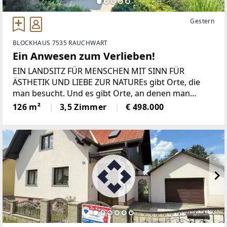
Gestern
BLOCKHAUS 7535 RAUCHWART
Ein Anwesen zum Verlieben!
EIN LANDSITZ FÜR MENSCHEN MIT SINN FÜR
ÄSTHETIK UND LIEBE ZUR NATUREs gibt Orte, die
man besucht. Und es gibt Orte, an denen man
ankommt.In einer ruhigen Sackgasse des idyllischen
126 m²
3,5 Zimmer
€ 498.000
Rauchwarts entfaltet diese außergewöhnliche
Liegenschaft