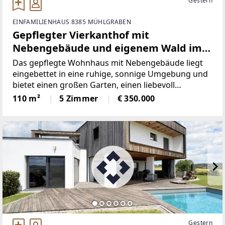
Gestern
EINFAMILIENHAUS 8385 MÜHLGRABEN
Gepflegter Vierkanthof mit
Nebengebäude und eigenem Wald im
idyllischen Südburgenland.
Das gepflegte Wohnhaus mit Nebengebäude liegt
eingebettet in eine ruhige, sonnige Umgebung und
bietet einen großen Garten, einen liebevoll
gestalteten Innenhof und sogar ein eigenes
110 m²
5 Zimmer
€ 350.000
Waldgrundstück. Hier spürt man sofort das Gefühl
von Ankommen, Entschleunigung
Gestern