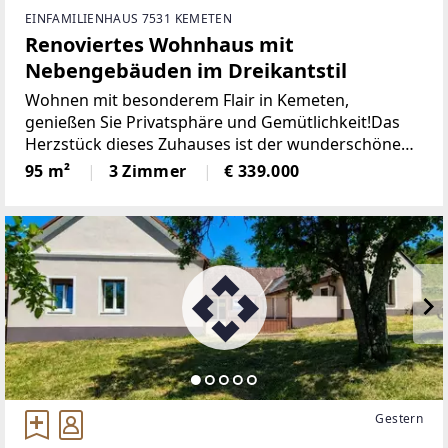
EINFAMILIENHAUS 7531 KEMETEN
Renoviertes Wohnhaus mit
Nebengebäuden im Dreikantstil
Wohnen mit besonderem Flair in Kemeten,
genießen Sie Privatsphäre und Gemütlichkeit!Das
Herzstück dieses Zuhauses ist der wunderschöne
Innenhof. Ein ganz besonderer Rückzugsort für
95 m²
3 Zimmer
€ 339.000
gemütliche Sommerabende, gesellige Stunden mit
Freunden oder entspannte
Gestern