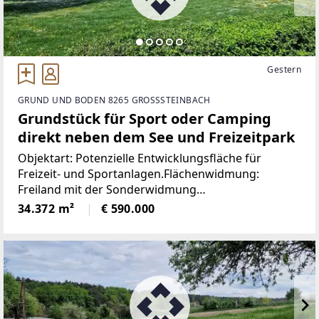
Gestern
GRUND UND BODEN 8265 GROSSSTEINBACH
Grundstück für Sport oder Camping
direkt neben dem See und Freizeitpark
Objektart: Potenzielle Entwicklungsfläche für
Freizeit- und Sportanlagen.Flächenwidmung:
Freiland mit der Sonderwidmung
SportanlageWillkommen in Großsteinbach, einem
34.372 m²
€ 590.000
bezaubernden Ort im malerischen Bezirk Hartberg-
Fürstenfeld, Österreich.