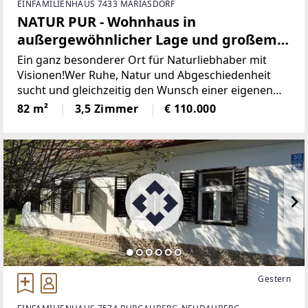
EINFAMILIENHAUS 7433 MARIASDORF
NATUR PUR - Wohnhaus in
außergewöhnlicher Lage und großem
Grundstück!
Ein ganz besonderer Ort für Naturliebhaber mit
Visionen!Wer Ruhe, Natur und Abgeschiedenheit
sucht und gleichzeitig den Wunsch einer eigenen
Immobilie verwirklichen möchte, findet hier einen
82 m²
3,5 Zimmer
€ 110.000
ganz besonderen Platz!Inmitten einer idyllischen
Gestern