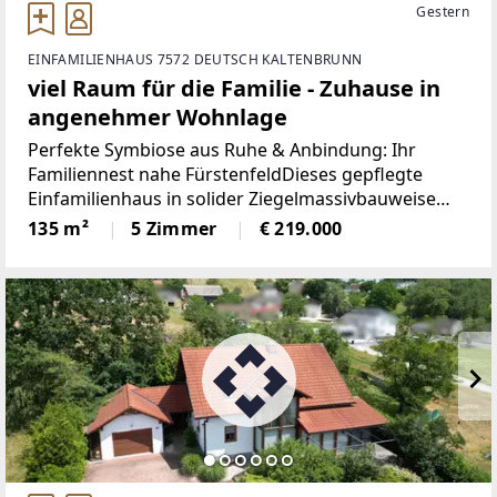
Gestern
EINFAMILIENHAUS 7572 DEUTSCH KALTENBRUNN
viel Raum für die Familie - Zuhause in
angenehmer Wohnlage
Perfekte Symbiose aus Ruhe & Anbindung: Ihr
Familiennest nahe FürstenfeldDieses gepflegte
Einfamilienhaus in solider Ziegelmassivbauweise
(Baujahr 1961) bietet die seltene Kombination aus
135 m²
5 Zimmer
€ 219.000
idyllischem Wohnen in einer ruhigen Siedlung und
einer