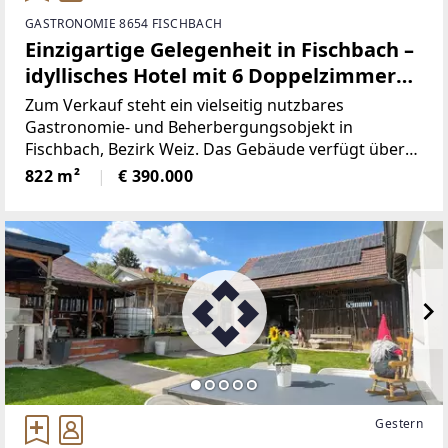
GASTRONOMIE 8654 FISCHBACH
Einzigartige Gelegenheit in Fischbach –
idyllisches Hotel mit 6 Doppelzimmern,
Gasthaus und Möglichkeit für
Zum Verkauf steht ein vielseitig nutzbares
Wohnungen
Gastronomie- und Beherbergungsobjekt in
Fischbach, Bezirk Weiz. Das Gebäude verfügt über
ein gutbürgerliches Restaurant im Erdgeschoss mit
822 m²
€ 390.000
einer Nutzfläche von ca. 310 m², aufgeteilt in drei
gemütliche Gaststuben
Gestern