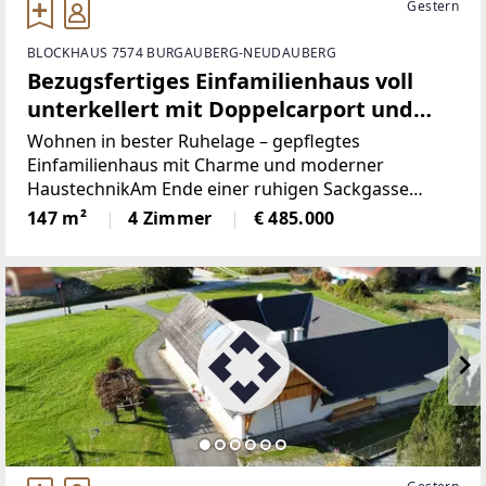
Gestern
BLOCKHAUS 7574 BURGAUBERG-NEUDAUBERG
Bezugsfertiges Einfamilienhaus voll
unterkellert mit Doppelcarport und
Garage am Ende einer Sackgasse
Wohnen in bester Ruhelage – gepflegtes
Einfamilienhaus mit Charme und moderner
HaustechnikAm Ende einer ruhigen Sackgasse
erwartet Sie dieses liebevoll gepflegte
147 m²
4 Zimmer
€ 485.000
Einfamilienhaus in solider Massivbauweise, das mit
einer gelungenen Kombination aus Wohnqualität,