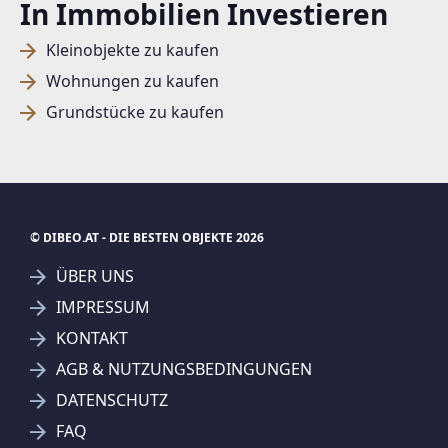
In Immobilien Investieren
Kleinobjekte zu kaufen
Wohnungen zu kaufen
Grundstücke zu kaufen
© DIBEO.AT - DIE BESTEN OBJEKTE 2026
ÜBER UNS
IMPRESSUM
KONTAKT
SUCHAGENT ANLEGEN FÜR DIE
AGB & NUTZUNGSBEDINGUNGEN
AKTUELLEN SUCHKRITERIEN
DATENSCHUTZ
REMAX Thermal - Egger Immobilien e. U.
FAQ