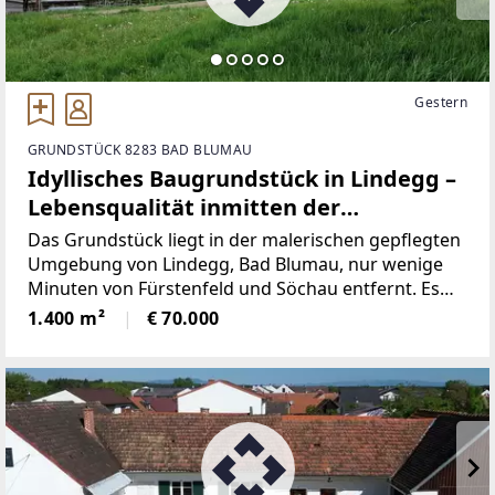
Gestern
GRUNDSTÜCK 8283 BAD BLUMAU
Idyllisches Baugrundstück in Lindegg –
Lebensqualität inmitten der
Thermenregion.
Das Grundstück liegt in der malerischen gepflegten
Umgebung von Lindegg, Bad Blumau, nur wenige
Minuten von Fürstenfeld und Söchau entfernt. Es
genießt eine privilegierte Lage in der Golf- und
1.400 m²
€ 70.000
Thermenregion Bad Blumau, berühmt für ihre Ruhe,
idyllische