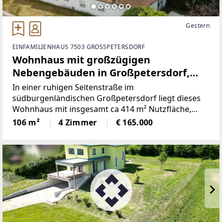
Gestern
EINFAMILIENHAUS 7503 GROSSPETERSDORF
Wohnhaus mit großzügigen
Nebengebäuden in Großpetersdorf,
Burgenland
In einer ruhigen Seitenstraße im
südburgenländischen Großpetersdorf liegt dieses
Wohnhaus mit insgesamt ca 414 m² Nutzfläche,
davon ca 106 m² Wohnfläche auf einem Grundstück
106 m²
4 Zimmer
€ 165.000
mit der Widmung Bauland-Geschäftsgebiet und
Verkehrsflächen.Das