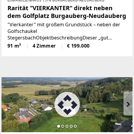
EINFAMILIENHAUS 7574 BURGAUBERG-NEUDAUBERG
Rarität "VIERKANTER" direkt neben
dem Golfplatz Burgauberg-Neudauberg
"Vierkanter" mit großem Grundstück – neben der
Golfschaukel
StegersbachObjektbeschreibungDieser „gut
erhaltene“ Vierkanthof liegt in der begehrten Golf-
91 m²
4 Zimmer
€ 199.000
und Thermenregion Stegersbach und bietet ein
außergewöhnlich großes Grundstück sowie