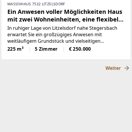
MASSIVHAUS 7532 LITZELSDORF
Ein Anwesen voller Möglichkeiten Haus
mit zwei Wohneinheiten, eine flexibel
als Wohn- oder Wirtschaftsgebäude
In ruhiger Lage von Litzelsdorf nahe Stegersbach
nutzbar, dazu ein Kellerstöckl sowie
erwartet Sie ein großzügiges Anwesen mit
weitläufigem Grundstück und vielseitigen
weitläufige Wiesen- und Ackerflächen.
Nutzungsmöglichkeiten – ideal sowohl für Wohnen
225 m²
5 Zimmer
€ 250.000
als auch für individuelle Projekte oder
Mehrgenerationennutzung.2017
Weiter