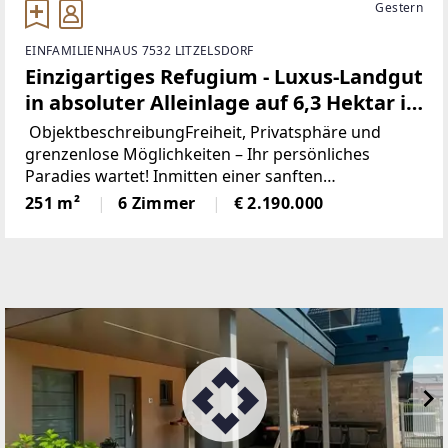
Gestern
EINFAMILIENHAUS 7532 LITZELSDORF
Einzigartiges Refugium - Luxus-Landgut
in absoluter Alleinlage auf 6,3 Hektar in
Litzelsdorf
ObjektbeschreibungFreiheit, Privatsphäre und
grenzenlose Möglichkeiten – Ihr persönliches
Paradies wartet! Inmitten einer sanften
Hügellandschaft, weit weg vom Trubel des Alltags
251 m²
6 Zimmer
€ 2.190.000
und doch auf modernstem technologischem
Niveau, befindet