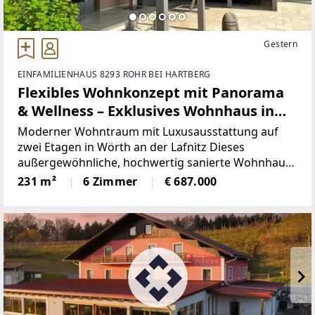
Gestern
EINFAMILIENHAUS 8293 ROHR BEI HARTBERG
Flexibles Wohnkonzept mit Panorama
& Wellness – Exklusives Wohnhaus in
Wörth a. d. Lafnitz
Moderner Wohntraum mit Luxusausstattung auf
zwei Etagen in Wörth an der Lafnitz Dieses
außergewöhnliche, hochwertig sanierte Wohnhaus
überzeugt durch Großzügigkeit, modernste Technik
231 m²
6 Zimmer
€ 687.000
und maximale Nutzungsflexibilität. Die Immobilie
kann sowohl