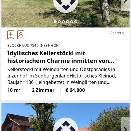
Gestern
BLOCKHAUS 7540 INZENHOF
Idyllisches Kellerstöckl mit
historischem Charme inmitten von
Weingärten & Obstbäumen
Kellerstöckl mit Weingarten und Obstparadies in
Inzenhof im SüdburgenlandHistorisches Kleinod,
Baujahr 1861, eingebettet in Weingärten und
ObstbäumeDieses charmante Kellerstöckl mit einer
10 m²
2 Zimmer
€ 64.000
Nutzfläche von ca. 23 m² und einer
Grundstücksgröße