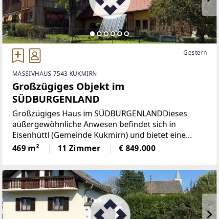
Gestern
MASSIVHAUS 7543 KUKMIRN
Großzügiges Objekt im
SÜDBURGENLAND
Großzügiges Haus im SÜDBURGENLANDDieses
außergewöhnliche Anwesen befindet sich in
Eisenhüttl (Gemeinde Kukmirn) und bietet eine
beeindruckende Kombination aus Wohnkomfort,
469 m²
11 Zimmer
€ 849.000
modernisierter Ausstattung und großzügigen
Flächen.Das Haus wurde