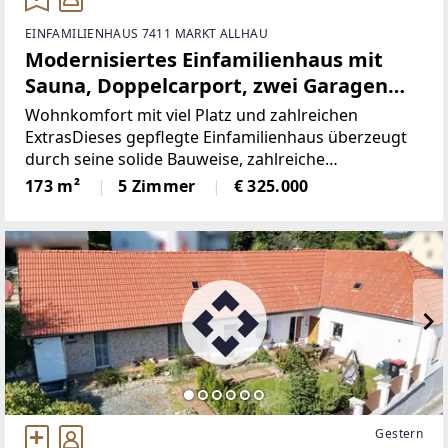
EINFAMILIENHAUS 7411 MARKT ALLHAU
Modernisiertes Einfamilienhaus mit
Sauna, Doppelcarport, zwei Garagen
und Nutzwasserbrunnen in zentraler
Wohnkomfort mit viel Platz und zahlreichen
Lage
ExtrasDieses gepflegte Einfamilienhaus überzeugt
durch seine solide Bauweise, zahlreiche
Modernisierungen im Jahr 2003 und eine
173 m²
5 Zimmer
€ 325.000
umfangreiche Ausstattung. Das ursprünglich ca.
1960 errichtete Wohnhaus
Gestern