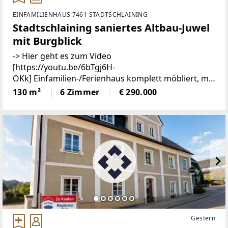
EINFAMILIENHAUS 7461 STADTSCHLAINING
Stadtschlaining saniertes Altbau-Juwel
mit Burgblick
-> Hier geht es zum Video
[https://youtu.be/6bTgj6H-
OKk] Einfamilien-/Ferienhaus komplett möbliert, mit
Burgblick in zentraler Lage von
130 m²
6 Zimmer
€ 290.000
StadtschlainingDieses liebevoll sanierte
Einfamilienhaus verbindet historischen Charme
Gestern