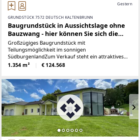
Gestern
GRUNDSTÜCK 7572 DEUTSCH KALTENBRUNN
Baugrundstück in Aussichtslage ohne
Bauzwang - hier können Sie sich die
Grundstücksgröße noch aussuchen!
Großzügiges Baugrundstück mit
Teilungsmöglichkeit im sonnigen
SüdburgenlandZum Verkauf steht ein attraktives
Baugrundstück mit einer Gesamtfläche von 5.418
1.354 m²
€ 124.568
m² in schöner, sonniger Ruhelage. Das Grundstück
bietet vielseitige Nutzungsmöglichkeiten